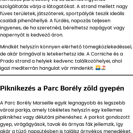
szolgáltatás várja a látogatókat. A strand mellett nagy
füves területek, játszóterek, sportpályák teszik ideális
családi pihenőhellyé. A fürdés, napozás teljesen
ingyenes, de ha szeretnéd, bérelhetsz napágyat vagy
napernyőt is kedvező áron.
Mindkét helyszín könnyen elérhető tömegközlekedéssel,
de akár bringával is letekerhetsz ide. A Corniche és a
Prado strand a helyiek kedvenc találkozóhelyei, ahol
igazi mediterrán hangulat vár mindenkit.
Piknikezés a Parc Borély zöld gyepén
A Parc Borély Marseille egyik legnagyobb és legszebb
városi parkja, amely tökéletes helyszín egy kellemes
piknikhez vagy délutáni pihenéshez. A parkot gondozott
gyep, virágágyások, tavak és árnyas fák jellemzik, így
akár a tűző napsütésben is találsz árnyékos menedéket.