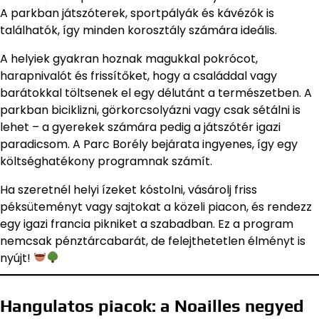
A parkban játszóterek, sportpályák és kávézók is
találhatók, így minden korosztály számára ideális.
A helyiek gyakran hoznak magukkal pokrócot,
harapnivalót és frissítőket, hogy a családdal vagy
barátokkal töltsenek el egy délutánt a természetben. A
parkban biciklizni, görkorcsolyázni vagy csak sétálni is
lehet – a gyerekek számára pedig a játszótér igazi
paradicsom. A Parc Borély bejárata ingyenes, így egy
költséghatékony programnak számít.
Ha szeretnél helyi ízeket kóstolni, vásárolj friss
péksüteményt vagy sajtokat a közeli piacon, és rendezz
egy igazi francia pikniket a szabadban. Ez a program
nemcsak pénztárcabarát, de felejthetetlen élményt is
nyújt!
Hangulatos piacok: a Noailles negyed