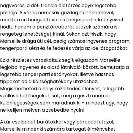
nagyváros, a dél-francia életérzés egyik legszebb
példája. A város nemcsak gazdag történelmével,
mediterrán hangulatával és tengerparti élményeivel
hódít, hanem a pénztárcabarát utazók számára is
rengeteg lehetőséget kínál. Sokan azt hiszik, hogy
Marseille drága úti cél, pedig számos ingyenes program,
tengerparti séta és felfedezés várja az ide látogatókat.
Ez a részletes városkalauz segít eligazodni Marseille
legjobb ingyenes és olcsó látnivalói között, bemutatja a
legszebb tengerparti sétányokat, illetve hasznos
tippeket ad a költséghatékony utazáshoz.
Megismerheted a helyi közlekedés előnyeit, a legjobb
szálláslehetőségeket, sőt, még a gasztronómiai
különlegességek sem maradnak ki – mindezt úgy, hogy
ne kelljen mélyen a zsebedbe nyúlni.
Akár családdal, barátokkal vagy pároddal utazol,
Marseille mindenki számára tartogat élményeket.