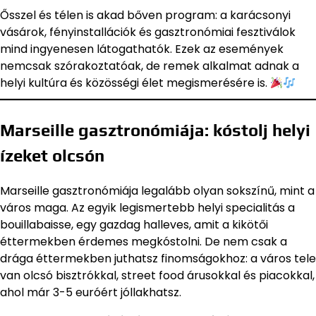
Ősszel és télen is akad bőven program: a karácsonyi
vásárok, fényinstallációk és gasztronómiai fesztiválok
mind ingyenesen látogathatók. Ezek az események
nemcsak szórakoztatóak, de remek alkalmat adnak a
helyi kultúra és közösségi élet megismerésére is.
Marseille gasztronómiája: kóstolj helyi
ízeket olcsón
Marseille gasztronómiája legalább olyan sokszínű, mint a
város maga. Az egyik legismertebb helyi specialitás a
bouillabaisse, egy gazdag halleves, amit a kikötői
éttermekben érdemes megkóstolni. De nem csak a
drága éttermekben juthatsz finomságokhoz: a város tele
van olcsó bisztrókkal, street food árusokkal és piacokkal,
ahol már 3-5 euróért jóllakhatsz.