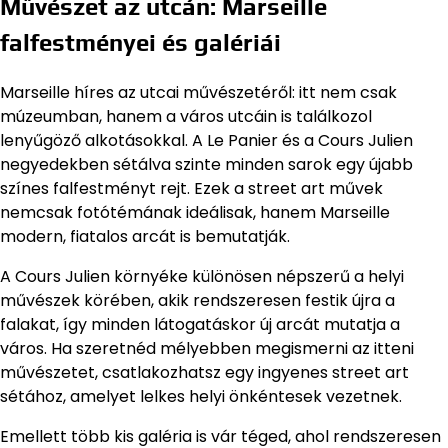
Művészet az utcán: Marseille
falfestményei és galériái
Marseille híres az utcai művészetéről: itt nem csak
múzeumban, hanem a város utcáin is találkozol
lenyűgöző alkotásokkal. A Le Panier és a Cours Julien
negyedekben sétálva szinte minden sarok egy újabb
színes falfestményt rejt. Ezek a street art művek
nemcsak fotótémának ideálisak, hanem Marseille
modern, fiatalos arcát is bemutatják.
A Cours Julien környéke különösen népszerű a helyi
művészek körében, akik rendszeresen festik újra a
falakat, így minden látogatáskor új arcát mutatja a
város. Ha szeretnéd mélyebben megismerni az itteni
művészetet, csatlakozhatsz egy ingyenes street art
sétához, amelyet lelkes helyi önkéntesek vezetnek.
Emellett több kis galéria is vár téged, ahol rendszeresen