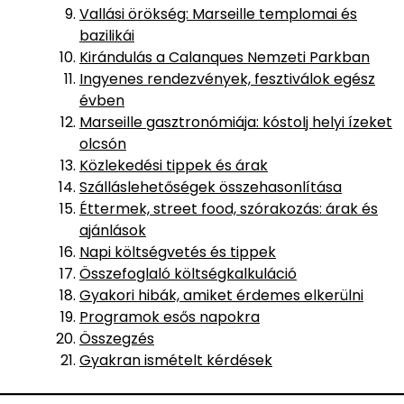
Vallási örökség: Marseille templomai és
bazilikái
Kirándulás a Calanques Nemzeti Parkban
Ingyenes rendezvények, fesztiválok egész
évben
Marseille gasztronómiája: kóstolj helyi ízeket
olcsón
Közlekedési tippek és árak
Szálláslehetőségek összehasonlítása
Éttermek, street food, szórakozás: árak és
ajánlások
Napi költségvetés és tippek
Összefoglaló költségkalkuláció
Gyakori hibák, amiket érdemes elkerülni
Programok esős napokra
Összegzés
Gyakran ismételt kérdések