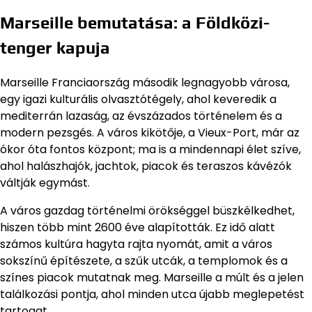
Marseille bemutatása: a Földközi-
tenger kapuja
Marseille Franciaország második legnagyobb városa,
egy igazi kulturális olvasztótégely, ahol keveredik a
mediterrán lazaság, az évszázados történelem és a
modern pezsgés. A város kikötője, a Vieux-Port, már az
ókor óta fontos központ; ma is a mindennapi élet szíve,
ahol halászhajók, jachtok, piacok és teraszos kávézók
váltják egymást.
A város gazdag történelmi örökséggel büszkélkedhet,
hiszen több mint 2600 éve alapították. Ez idő alatt
számos kultúra hagyta rajta nyomát, amit a város
sokszínű építészete, a szűk utcák, a templomok és a
színes piacok mutatnak meg. Marseille a múlt és a jelen
találkozási pontja, ahol minden utca újabb meglepetést
tartogat.