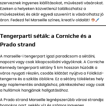
szerveznek ingyenes kiállításokat, művészeti vásárokat.
Ezeken a helyeken közvetlenül találkozhatsz a
művészekkel, és akár egyedi szuvenírt is vásárolhatsz jó
áron. Fedezd fel Marseille színes, kreatív oldalát!
Tengerparti séták: a Corniche és a
Prado strand
A marseille-i tengerpart igazi paradicsom a sétálni,
napozni vagy csak kikapcsolódni vágyóknak. A Corniche
Kennedy tengerparti sétány 5 km hosszan húzódik a
város nyugati részén, csodás kilátást nyújtva a Földközi-
tengerre és a sziklás öblökre. Ez a sétány tökéletes hely
egy naplementés andalgáshoz, piknikezéshez vagy csak
a hullámok hangjának hallgatásához.
A Prado strand Marseille legnépszerűbb városi strandja:
homokos part, sekély víz és számos ingyenes