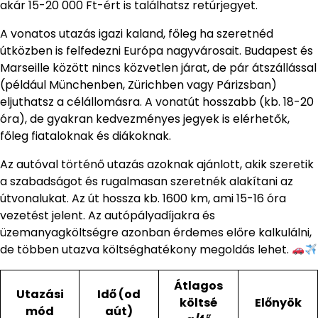
akár 15-20 000 Ft-ért is találhatsz retúrjegyet.
A vonatos utazás igazi kaland, főleg ha szeretnéd
útközben is felfedezni Európa nagyvárosait. Budapest és
Marseille között nincs közvetlen járat, de pár átszállással
(például Münchenben, Zürichben vagy Párizsban)
eljuthatsz a célállomásra. A vonatút hosszabb (kb. 18-20
óra), de gyakran kedvezményes jegyek is elérhetők,
főleg fiataloknak és diákoknak.
Az autóval történő utazás azoknak ajánlott, akik szeretik
a szabadságot és rugalmasan szeretnék alakítani az
útvonalukat. Az út hossza kb. 1600 km, ami 15-16 óra
vezetést jelent. Az autópályadíjakra és
üzemanyagköltségre azonban érdemes előre kalkulálni,
de többen utazva költséghatékony megoldás lehet.
Átlagos
Utazási
Idő (od
költsé
Előnyök
mód
aút)