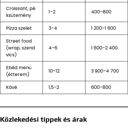
Croissant, pé
1–2
400–800
ksütemény
Pizza szelet
3–4
1 200–1 600
Street food
(wrap, szend
4–6
1 600–2 400
vics)
Ebéd menü
10–12
3 900–4 700
(étterem)
Kávé
1,5–2
600–800
Közlekedési tippek és árak