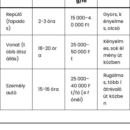
g/fő
Repülő
Gyors, k
15 000–4
(fapado
2-3 óra
ényelme
0 000 Ft
s)
s, olcsó
Kényelm
Vonat (t
25 000–
18-20 ór
es, sok él
öbb átsz
50 000 F
a
mény út
állás)
t
közben
Rugalma
25 000–
s, több l
Személy
40 000 F
15-16 óra
átnivaló
autó
t/fő (4 f
út közbe
őnél)
n