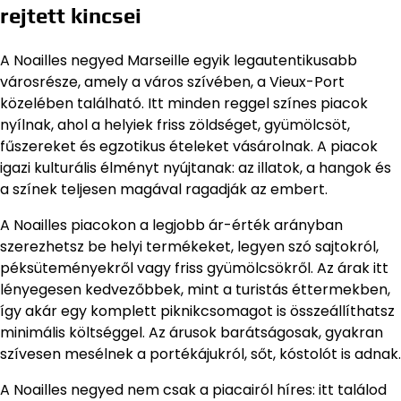
rejtett kincsei
A Noailles negyed Marseille egyik legautentikusabb
városrésze, amely a város szívében, a Vieux-Port
közelében található. Itt minden reggel színes piacok
nyílnak, ahol a helyiek friss zöldséget, gyümölcsöt,
fűszereket és egzotikus ételeket vásárolnak. A piacok
igazi kulturális élményt nyújtanak: az illatok, a hangok és
a színek teljesen magával ragadják az embert.
A Noailles piacokon a legjobb ár-érték arányban
szerezhetsz be helyi termékeket, legyen szó sajtokról,
péksüteményekről vagy friss gyümölcsökről. Az árak itt
lényegesen kedvezőbbek, mint a turistás éttermekben,
így akár egy komplett piknikcsomagot is összeállíthatsz
minimális költséggel. Az árusok barátságosak, gyakran
szívesen mesélnek a portékájukról, sőt, kóstolót is adnak.
A Noailles negyed nem csak a piacairól híres: itt találod