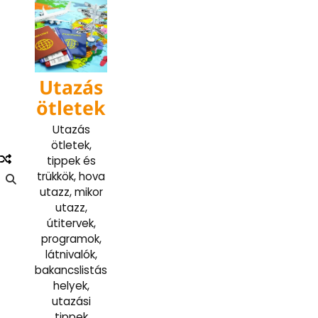
Skip
to
content
Utazás
ötletek
Utazás
ötletek,
tippek és
trükkök, hova
utazz, mikor
utazz,
útitervek,
programok,
látnivalók,
bakancslistás
helyek,
utazási
tippek