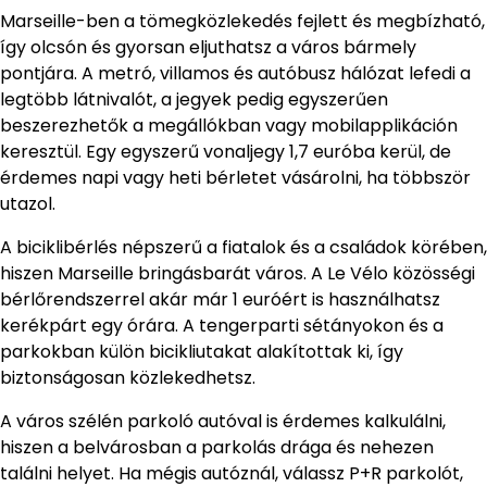
Marseille-ben a tömegközlekedés fejlett és megbízható,
így olcsón és gyorsan eljuthatsz a város bármely
pontjára. A metró, villamos és autóbusz hálózat lefedi a
legtöbb látnivalót, a jegyek pedig egyszerűen
beszerezhetők a megállókban vagy mobilapplikáción
keresztül. Egy egyszerű vonaljegy 1,7 euróba kerül, de
érdemes napi vagy heti bérletet vásárolni, ha többször
utazol.
A biciklibérlés népszerű a fiatalok és a családok körében,
hiszen Marseille bringásbarát város. A Le Vélo közösségi
bérlőrendszerrel akár már 1 euróért is használhatsz
kerékpárt egy órára. A tengerparti sétányokon és a
parkokban külön bicikliutakat alakítottak ki, így
biztonságosan közlekedhetsz.
A város szélén parkoló autóval is érdemes kalkulálni,
hiszen a belvárosban a parkolás drága és nehezen
találni helyet. Ha mégis autóznál, válassz P+R parkolót,