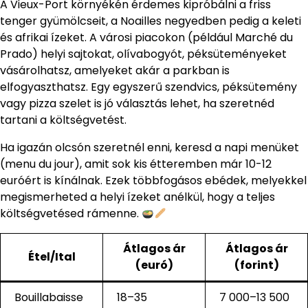
A Vieux-Port környékén érdemes kipróbálni a friss
tenger gyümölcseit, a Noailles negyedben pedig a keleti
és afrikai ízeket. A városi piacokon (például Marché du
Prado) helyi sajtokat, olívabogyót, péksüteményeket
vásárolhatsz, amelyeket akár a parkban is
elfogyaszthatsz. Egy egyszerű szendvics, péksütemény
vagy pizza szelet is jó választás lehet, ha szeretnéd
tartani a költségvetést.
Ha igazán olcsón szeretnél enni, keresd a napi menüket
(menu du jour), amit sok kis étteremben már 10-12
euróért is kínálnak. Ezek többfogásos ebédek, melyekkel
megismerheted a helyi ízeket anélkül, hogy a teljes
költségvetésed rámenne.
Átlagos ár
Átlagos ár
Étel/Ital
(euró)
(forint)
Bouillabaisse
18–35
7 000–13 500