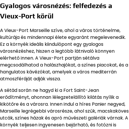
Gyalogos városnézés: felfedezés a
Vieux-Port körül
A Vieux-Port Marseille szíve, ahol a város történelme,
kultúrája és mindennapi élete egyaránt megelevenedik.
Ez a környék ideális kiindulópont egy gyalogos
városnézéshez, hiszen a legtöbb látnivaló könnyen
elérhető innen. A Vieux-Port partján sétálva
megcsodálhatod a halászhajókat, a színes piacokat, és a
hangulatos kávézókat, amelyek a város mediterrán
atmoszféráját adják vissza.
A sétád során ne hagyd ki a Fort Saint-Jean
erődítményt, ahonnan lélegzetelállító kilátás nyílik a
kikötőre és a városra. Innen indul a híres Panier negyed,
Marseille legrégebbi városrésze, ahol szűk, macskaköves
utcák, színes házak és apró művészeti galériák várnak. A
környék teljesen ingyenesen bejárható, és fotózni is