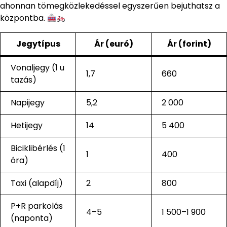
ahonnan tömegközlekedéssel egyszerűen bejuthatsz a
központba.
Jegytípus
Ár (euró)
Ár (forint)
Vonaljegy (1 u
1,7
660
tazás)
Napijegy
5,2
2 000
Hetijegy
14
5 400
Biciklibérlés (1
1
400
óra)
Taxi (alapdíj)
2
800
P+R parkolás
4–5
1 500–1 900
(naponta)