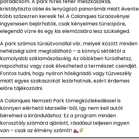
paradicsom. A park híres fehér mészkősziklái,
kristálytiszta öblei és lenyűgöző panorámái miatt évente
több százezren keresik fel. A Calanques túraösvényei
ingyenesen bejárhatók, csak kényelmes túracipőre,
elegendő vízre és egy kis elemózsiára lesz szükséged.
A park számos túraútvonallal vár, melyek között minden
nehézségi szint megtalálható – a könnyű sétáktól a
komolyabb sziklamászásokig. Az öblökben fürödhetsz,
napozhatsz vagy csak élvezheted a természet csendjét.
Fontos tudni, hogy nyáron hőségriadó vagy tűzveszély
miatt egyes szakaszokat lezárhatnak, ezért érdemes
előre tájékozódni.
A Calanques Nemzeti Park tömegközlekedéssel is
könnyen elérhető Marseille-ből, így nem kell autót
bérelned a kiránduláshoz. Ez a program minden
korosztály számára ajánlott, ráadásul teljesen ingyen
van – csak az élmény számít!