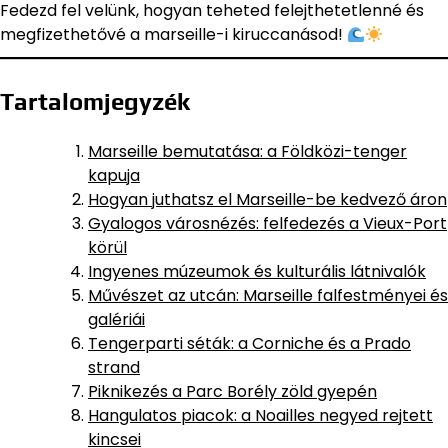
Fedezd fel velünk, hogyan teheted felejthetetlenné és
megfizethetővé a marseille-i kiruccanásod!
Tartalomjegyzék
Marseille bemutatása: a Földközi-tenger
kapuja
Hogyan juthatsz el Marseille-be kedvező áron
Gyalogos városnézés: felfedezés a Vieux-Port
körül
Ingyenes múzeumok és kulturális látnivalók
Művészet az utcán: Marseille falfestményei és
galériái
Tengerparti séták: a Corniche és a Prado
strand
Piknikezés a Parc Borély zöld gyepén
Hangulatos piacok: a Noailles negyed rejtett
kincsei