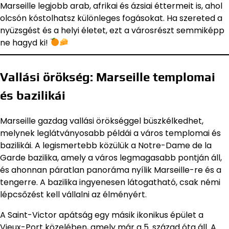
Marseille legjobb arab, afrikai és ázsiai éttermeit is, ahol
olcsón kóstolhatsz különleges fogásokat. Ha szereted a
nyüzsgést és a helyi életet, ezt a városrészt semmiképp
ne hagyd ki!
Vallási örökség: Marseille templomai
és bazilikái
Marseille gazdag vallási örökséggel büszkélkedhet,
melynek leglátványosabb példái a város templomai és
bazilikái. A legismertebb közülük a Notre-Dame de la
Garde bazilika, amely a város legmagasabb pontján áll,
és ahonnan páratlan panoráma nyílik Marseille-re és a
tengerre. A bazilika ingyenesen látogatható, csak némi
lépcsőzést kell vállalni az élményért.
A Saint-Victor apátság egy másik ikonikus épület a
Vieux-Port közelében, amely már a 5. század óta áll. A