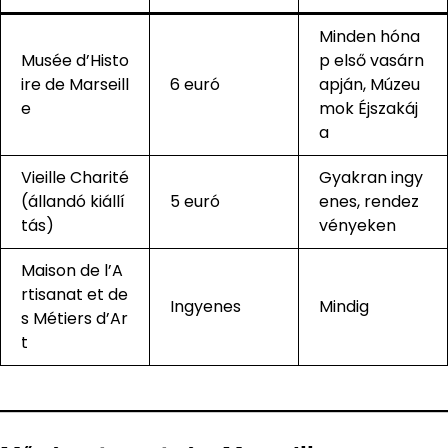
Minden hóna
Musée d’Histo
p első vasárn
ire de Marseill
6 euró
apján, Múzeu
e
mok Éjszakáj
a
Vieille Charité
Gyakran ingy
(állandó kiállí
5 euró
enes, rendez
tás)
vényeken
Maison de l’A
rtisanat et de
Ingyenes
Mindig
s Métiers d’Ar
t