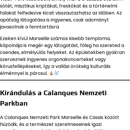
sötét, misztikus kriptákat, freskókat és a történelmi
falakat felfedezve kicsit visszautazhatsz az időben. Az
apátság látogatása is ingyenes, csak adományt
javasolnak a fenntartásra.
Ezeken kívül Marseille számos kisebb temploma,
kápolnája is megér egy látogatást, főleg ha szereted a
csendes, elmélyülős helyeket. Az épületekben gyakran
szerveznek ingyenes orgonakoncerteket vagy
kórusfellépéseket, így a vallási örökség kulturális
élménnyel is párosul.
Kirándulás a Calanques Nemzeti
Parkban
A Calanques Nemzeti Park Marseille és Cassis között
húzódik, és a természet szerelmeseinek igazi