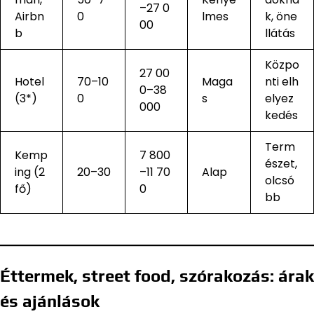
–27 0
Airbn
0
lmes
k, öne
00
b
llátás
Közpo
27 00
Hotel
70–10
Maga
nti elh
0–38
(3*)
0
s
elyez
000
kedés
Term
Kemp
7 800
észet,
ing (2
20–30
–11 70
Alap
olcsó
fő)
0
bb
Éttermek, street food, szórakozás: árak
és ajánlások