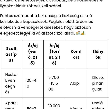
a külvárosi lehetőségek olcsóbbak, de a közlekedésre
ilyenkor kicsit többet kell szánni.
Fontos szempont a biztonság, a tisztaság és a jó
közlekedési kapcsolatok. Foglalás előtt érdemes
elolvasni a vendégértékeléseket, hogy biztosan
elégedett legyél a választott szállással.
Ár/éj
Ár/éj
Száll
(eur
(fori
Komf
Előny
ástíp
ó, 2 f
nt, 2 f
ort
ök
us
ő)
ő)
Hoste
9 700
Olcsó,
l, ven
25–4
–15 5
Alap
jó han
dégh
0
00
gulat
áz
Apart
Csalá
19 000
man,
50–7
Kénye
dokna