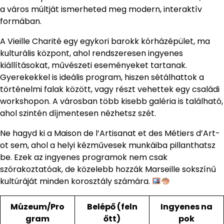
a város múltját ismerheted meg modern, interaktív
formában.
A Vieille Charité egy egykori barokk kórházépület, ma
kulturális központ, ahol rendszeresen ingyenes
kiállításokat, művészeti eseményeket tartanak.
Gyerekekkel is ideális program, hiszen sétálhattok a
történelmi falak között, vagy részt vehettek egy családi
workshopon. A városban több kisebb galéria is található,
ahol szintén díjmentesen nézhetsz szét.
Ne hagyd ki a Maison de l’Artisanat et des Métiers d’Art-
ot sem, ahol a helyi kézművesek munkáiba pillanthatsz
be. Ezek az ingyenes programok nem csak
szórakoztatóak, de közelebb hozzák Marseille sokszínű
kultúráját minden korosztály számára.
Múzeum/Pro
Belépő (feln
Ingyenes na
gram
őtt)
pok