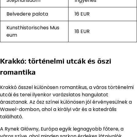
Stephansdom
Ingyenes
Belvedere palota
16 EUR
Kunsthistorisches Mus
18 EUR
eum
Krakkó: történelmi utcák és őszi
romantika
Krakkó ősszel különösen romantikus, a város történelmi
utcái és terei ilyenkor varázslatos hangulatot
árasztanak. Az ősz színei különösen jól érvényesülnek a
Wawel-dombon, ahol a királyi vár és a katedrális
található.
A Rynek Główny, Európa egyik legnagyobb főtere, a
város szíve, ahol minden sarkon érdekes látnivalók