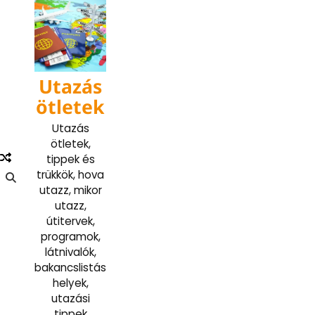
Skip
to
content
Utazás
ötletek
Utazás
ötletek,
tippek és
trükkök, hova
utazz, mikor
utazz,
útitervek,
programok,
látnivalók,
bakancslistás
helyek,
utazási
tippek