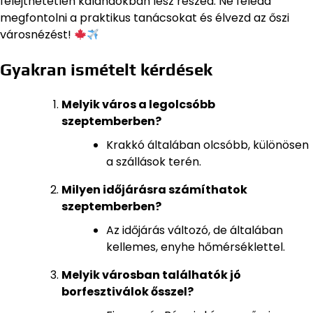
felejthetetlen kalandokban lesz részed. Ne feledd
megfontolni a praktikus tanácsokat és élvezd az őszi
városnézést!
Gyakran ismételt kérdések
Melyik város a legolcsóbb
szeptemberben?
Krakkó általában olcsóbb, különösen
a szállások terén.
Milyen időjárásra számíthatok
szeptemberben?
Az időjárás változó, de általában
kellemes, enyhe hőmérséklettel.
Melyik városban találhatók jó
borfesztiválok ősszel?