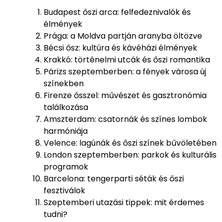
Budapest őszi arca: felfedeznivalók és
élmények
Prága: a Moldva partján aranyba öltözve
Bécsi ősz: kultúra és kávéházi élmények
Krakkó: történelmi utcák és őszi romantika
Párizs szeptemberben: a fények városa új
színekben
Firenze ősszel: művészet és gasztronómia
találkozása
Amszterdam: csatornák és színes lombok
harmóniája
Velence: lagúnák és őszi színek bűvöletében
London szeptemberben: parkok és kulturális
programok
Barcelona: tengerparti séták és őszi
fesztiválok
Szeptemberi utazási tippek: mit érdemes
tudni?