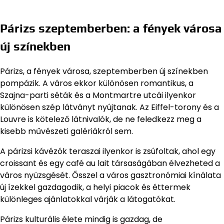
Párizs szeptemberben: a fények városa
új színekben
Párizs, a fények városa, szeptemberben új színekben
pompázik. A város ekkor különösen romantikus, a
Szajna-parti séták és a Montmartre utcái ilyenkor
különösen szép látványt nyújtanak. Az Eiffel-torony és a
Louvre is kötelező látnivalók, de ne feledkezz meg a
kisebb művészeti galériákról sem.
A párizsi kávézók teraszai ilyenkor is zsúfoltak, ahol egy
croissant és egy café au lait társaságában élvezheted a
város nyüzsgését. Ősszel a város gasztronómiai kínálata
új ízekkel gazdagodik, a helyi piacok és éttermek
különleges ajánlatokkal várják a látogatókat.
Párizs kulturális élete mindig is gazdag, de