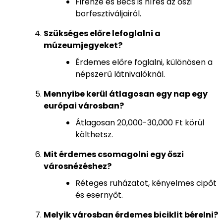
Firenze és Bécs is híres az őszi
borfesztiváljairól.
Szükséges előre lefoglalni a
múzeumjegyeket?
Érdemes előre foglalni, különösen a
népszerű látnivalóknál.
Mennyibe kerül átlagosan egy nap egy
európai városban?
Átlagosan 20,000-30,000 Ft körül
költhetsz.
Mit érdemes csomagolni egy őszi
városnézéshez?
Réteges ruházatot, kényelmes cipőt
és esernyőt.
Melyik városban érdemes biciklit bérelni?