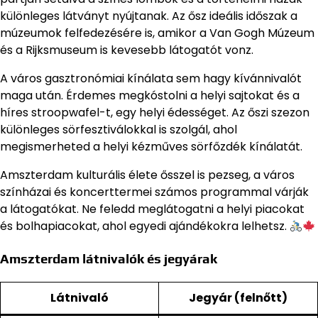
különleges látványt nyújtanak. Az ősz ideális időszak a
múzeumok felfedezésére is, amikor a Van Gogh Múzeum
és a Rijksmuseum is kevesebb látogatót vonz.
A város gasztronómiai kínálata sem hagy kívánnivalót
maga után. Érdemes megkóstolni a helyi sajtokat és a
híres stroopwafel-t, egy helyi édességet. Az őszi szezon
különleges sörfesztiválokkal is szolgál, ahol
megismerheted a helyi kézműves sörfőzdék kínálatát.
Amszterdam kulturális élete ősszel is pezseg, a város
színházai és koncerttermei számos programmal várják
a látogatókat. Ne feledd meglátogatni a helyi piacokat
és bolhapiacokat, ahol egyedi ajándékokra lelhetsz.
Amszterdam látnivalók és jegyárak
Látnivaló
Jegyár (felnőtt)