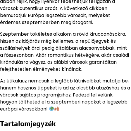
abban rejlik, hogy ilyenkor fedezhetjük fel igazán a
városok autentikus arcát. A következő cikkben
bemutatjuk Európa legszebb városait, melyeket
érdemes szeptemberben meglátogatni.
Szeptember tökéletes alkalom a rövid kiruccanásokra,
hiszen az időjárás még kellemes, a repülőjegyek és
szálláshelyek árai pedig általában alacsonyabbak, mint
a főszezonban. Akár romantikus hétvégére, akár családi
kirándulásra vágysz, az alábbi városok garantáltan
felejthetetlen élményeket kínálnak.
Az útikalauz nemcsak a legfőbb látnivalókat mutatja be,
hanem hasznos tippeket is ad az olcsóbb utazáshoz és a
városok sajátos programjaihoz. Fedezd fel velünk,
hogyan töltheted el a szeptemberi napokat a legszebb
európai városokban!
Tartalomjegyzék