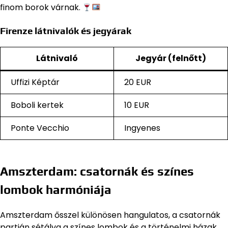
finom borok várnak.
Firenze látnivalók és jegyárak
Látnivaló
Jegyár (felnőtt)
Uffizi Képtár
20 EUR
Boboli kertek
10 EUR
Ponte Vecchio
Ingyenes
Amszterdam: csatornák és színes
lombok harmóniája
Amszterdam ősszel különösen hangulatos, a csatornák
partján sétálva a színes lombok és a történelmi házak