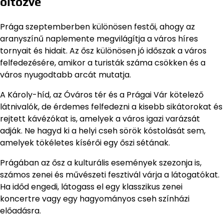
öltözve
Prága szeptemberben különösen festői, ahogy az
aranyszínű naplemente megvilágítja a város híres
tornyait és hidait. Az ősz különösen jó időszak a város
felfedezésére, amikor a turisták száma csökken és a
város nyugodtabb arcát mutatja.
A Károly-híd, az Óváros tér és a Prágai Vár kötelező
látnivalók, de érdemes felfedezni a kisebb sikátorokat és
rejtett kávézókat is, amelyek a város igazi varázsát
adják. Ne hagyd ki a helyi cseh sörök kóstolását sem,
amelyek tökéletes kísérői egy őszi sétának.
Prágában az ősz a kulturális események szezonja is,
számos zenei és művészeti fesztivál várja a látogatókat.
Ha időd engedi, látogass el egy klasszikus zenei
koncertre vagy egy hagyományos cseh színházi
előadásra.