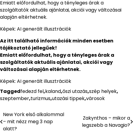
Emiatt előfordulhat, hogy a tényleges árak a
szolgáltatók aktuális ajánlatai, akciói vagy változásai
alapján eltérhetnek.
Képek: AI generált illusztrációk
Az itt található információk minden esetben
tájékoztató jellegűek!
Emiatt előfordulhat, hogy a tényleges árak a
szolgáltatók aktuális ajánlatai, akciói vagy
változásai alapján eltérhetnek.
Képek: AI generált illusztrációk
Tagged
fedezd fel
,
kaland
,
őszi utazás
,
szép helyek
,
szeptember
,
turizmus
,
utazási tippek
,
városok
New York első alkalommal
Bejegyzés
Zakynthos – mikor a
– mit nézz meg 3 nap
legszebb a Navagio?
navigáció
alatt?