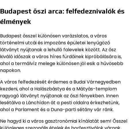
Budapest őszi arca: felfedeznivalók és
élmények
Budapest ősszel különösen varázslatos, a város
történelmi utcái és impozáns épületei lenyűgöző
látványt nyújtanak a lehulló falevelek között. Az ősz
kiváló időszak a város híres fürdőinek kipróbálására is,
ahol a termálvíz melege különösen jól esik a hűvösebb
napokon.
A város felfedezését érdemes a Budai Várnegyedben
kezdeni, ahol a Halászbástya és a Mátyás-templom
ragyogó látványt nyújtanak az őszi fényekben. Innen
lesétálva a Lánchídon át a pesti oldalra érkezhetünk,
ahol a Parlament és a Duna-parti sétány vár ránk.
Ne hagyd ki a város gasztronómiai kínálatát sem! Ősszel
különleges szezonális ételek és borfesztiválok várnak,