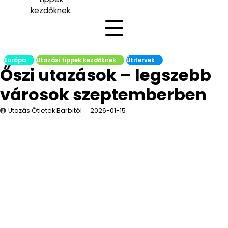
kezdőknek.
Európa
Utazási tippek kezdőknek
Útitervek
Őszi utazások – legszebb
városok szeptemberben
Utazás Ötletek Barbitól
2026-01-15