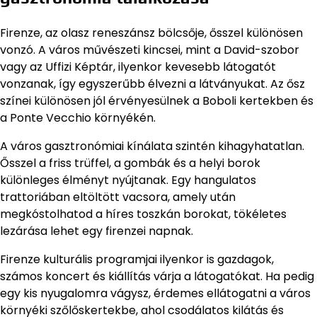
Firenze, az olasz reneszánsz bölcsője, ősszel különösen
vonzó. A város művészeti kincsei, mint a David-szobor
vagy az Uffizi Képtár, ilyenkor kevesebb látogatót
vonzanak, így egyszerűbb élvezni a látványukat. Az ősz
színei különösen jól érvényesülnek a Boboli kertekben és
a Ponte Vecchio környékén.
A város gasztronómiai kínálata szintén kihagyhatatlan.
Ősszel a friss trüffel, a gombák és a helyi borok
különleges élményt nyújtanak. Egy hangulatos
trattoriában eltöltött vacsora, amely után
megkóstolhatod a híres toszkán borokat, tökéletes
lezárása lehet egy firenzei napnak.
Firenze kulturális programjai ilyenkor is gazdagok,
számos koncert és kiállítás várja a látogatókat. Ha pedig
egy kis nyugalomra vágysz, érdemes ellátogatni a város
környéki szőlőskertekbe, ahol csodálatos kilátás és