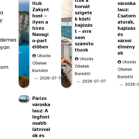
ltuk a
ltuk
városka
horvát
Zakynt
lauz:
sa
szigete
host –
Csatorn
k közti
gy
ilyen a
atúrák,
hajózás
híres
hajózás
t – erre
Navagi
és
nem
érdemes
o-part
városi
számíto
élőben
élmény
gyan
ttunk
ek
Utazás
Utazás
Utazás
Ötletek
Ötletek
árom
Ötletek
Barbitól
Barbitól
Barbitól
2026-07-17
2026-07-07
2026-
Párizs
városka
lauz: A
legfont
osabb
látnival
ók és