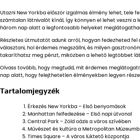
Utazni New Yorkba először izgalmas élmény lehet, tele fe
számtalan látnivalót kínál, így könnyen el lehet veszni 
három nap alatt a legfontosabb helyeket meglátogathasd
Részletes útmutatót adunk arról, hogyan fedezheted fel
választani, hol érdemes megszállni, és milyen gasztron
takaríthatsz meg pénzt, miközben a lehető legtöbbet lá
Olvass tovább, hogy megtudd, mit érdemes meglátogatn
nap alatt, hogy felejthetetlen élményekben legyen része
Tartalomjegyzék
Érkezés New Yorkba – Első benyomások
Manhattan felfedezése – Első napi útvonal
Central Park – Zöld oázis a város szívében
Művészet és kultúra a Metropolitan Múzeum
Times Square – A város lüktető központja