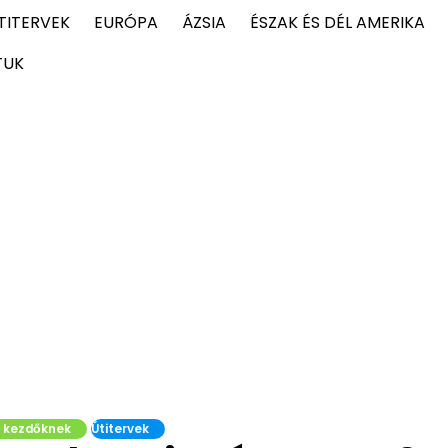
TITERVEK
EURÓPA
ÁZSIA
ÉSZAK ÉS DÉL AMERIKA
TUK
k kezdőknek
Útitervek