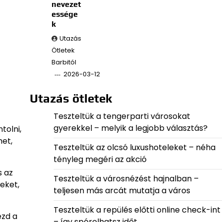
nevezet
essége
k
Utazás
Ötletek
Barbitól
2026-03-12
Utazás ötletek
Teszteltük a tengerparti városokat
gyerekkel – melyik a legjobb választás?
tolni,
het,
Teszteltük az olcsó luxushoteleket – néha
tényleg megéri az akció
s az
Teszteltük a városnézést hajnalban –
eket,
teljesen más arcát mutatja a város
Teszteltük a repülés előtti online check-int
ezd a
– így spórolhatsz időt