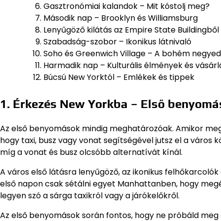
Gasztronómiai kalandok – Mit kóstolj meg?
Második nap – Brooklyn és Williamsburg
Lenyűgöző kilátás az Empire State Buildingből
Szabadság-szobor – Ikonikus látnivaló
Soho és Greenwich Village – A bohém negye
Harmadik nap – Kulturális élmények és vásárl
Búcsú New Yorktól – Emlékek és tippek
1. Érkezés New Yorkba – Első benyomá
Az első benyomások mindig meghatározóak. Amikor megé
hogy taxi, busz vagy vonat segítségével jutsz el a város 
míg a vonat és busz olcsóbb alternatívát kínál.
A város első látásra lenyűgöző, az ikonikus felhőkarcol
első napon csak sétálni egyet Manhattanben, hogy megérez
legyen szó a sárga taxikról vagy a járókelőkről.
Az első benyomások során fontos, hogy ne próbáld meg az