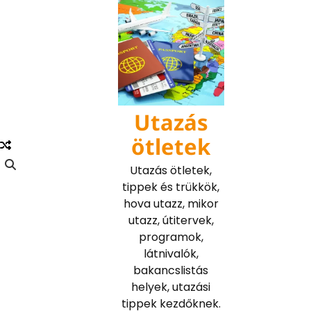
Skip
to
content
Utazás
ötletek
Utazás ötletek,
tippek és trükkök,
hova utazz, mikor
utazz, útitervek,
programok,
látnivalók,
bakancslistás
helyek, utazási
tippek kezdőknek.