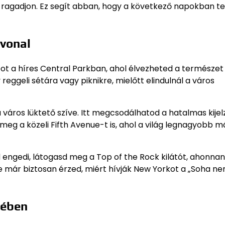
 ragadjon. Ez segít abban, hogy a következő napokban te
tvonal
ot a híres Central Parkban, ahol élvezheted a természet
reggeli sétára vagy piknikre, mielőtt elindulnál a város
 város lüktető szíve. Itt megcsodálhatod a hatalmas kije
meg a közeli Fifth Avenue-t is, ahol a világ legnagyobb m
 engedi, látogasd meg a Top of the Rock kilátót, ahonnan
már biztosan érzed, miért hívják New Yorkot a „Soha ne
vében