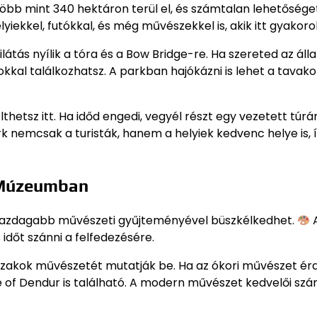
Több mint 340 hektáron terül el, és számtalan lehetőséget
yiekkel, futókkal, és még művészekkel is, akik itt gyakoro
tás nyílik a tóra és a Bow Bridge-re. Ha szereted az álla
kkal találkozhatsz. A parkban hajókázni is lehet a tavako
lthetsz itt. Ha időd engedi, vegyél részt egy vezetett túrá
 nemcsak a turisták, hanem a helyiek kedvenc helye is, í
n Múzeumban
ggazdagabb művészeti gyűjteményével büszkélkedhet.
időt szánni a felfedezésére.
szakok művészetét mutatják be. Ha az ókori művészet érd
e of Dendur is található. A modern művészet kedvelői sz