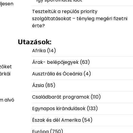
ljesen
Teszteltük a repülős priority
szolgáltatásokat – tényleg megéri fizetni
érte?
Utazások:
Afrika
(14)
Árak- belépőjegyek
(63)
lzőket
árkái
Ausztrália és Óceánia
(4)
Ázsia
(85)
Családbarát programok
(110)
m alvó
Egynapos kirándulások
(133)
Észak és dél Amerika
(54)
Európa
(750)