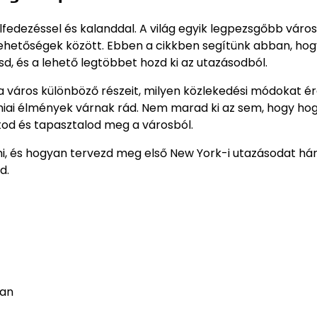
lfedezéssel és kalanddal. A világ egyik legpezsgőbb váro
a lehetőségek között. Ebben a cikkben segítünk abban, ho
, és a lehető legtöbbet hozd ki az utazásodból.
 a város különböző részeit, milyen közlekedési módokat 
ómiai élmények várnak rád. Nem marad ki az sem, hogy ho
tod és tapasztalod meg a városból.
i, és hogyan tervezd meg első New York-i utazásodat h
d.
ban