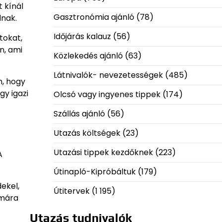
 kínál
Gasztronómia ajánló
(78)
lnak.
Időjárás kalauz
(56)
tokat,
n, ami
Közlekedés ajánló
(63)
Látnivalók- nevezetességek
(485)
n, hogy
gy igazi
Olcsó vagy ingyenes tippek
(174)
Szállás ajánló
(56)
Utazás költségek
(23)
Utazási tippek kezdőknek
(223)
A
Útinapló-Kipróbáltuk
(179)
ekel,
Útitervek
(1 195)
ámára
Utazás tudnivalók