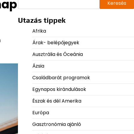
nap
Keresés
Utazás tippek
Afrika
a
Árak- belépőjegyek
Ausztrália és Óceánia
Ázsia
Családbarát programok
Egynapos kirándulások
Észak és dél Amerika
Európa
Gasztronómia ajánló