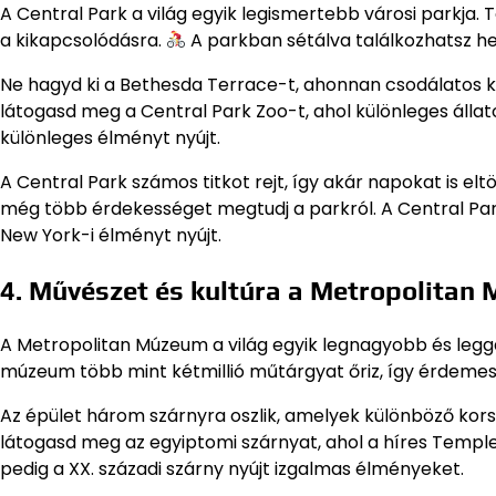
A Central Park a világ egyik legismertebb városi parkja. 
a kikapcsolódásra.
A parkban sétálva találkozhatsz hel
Ne hagyd ki a Bethesda Terrace-t, ahonnan csodálatos kilá
látogasd meg a Central Park Zoo-t, ahol különleges állato
különleges élményt nyújt.
A Central Park számos titkot rejt, így akár napokat is eltö
még több érdekességet megtudj a parkról. A Central Park
New York-i élményt nyújt.
4. Művészet és kultúra a Metropolita
A Metropolitan Múzeum a világ egyik legnagyobb és le
múzeum több mint kétmillió műtárgyat őriz, így érdemes 
Az épület három szárnyra oszlik, amelyek különböző kor
látogasd meg az egyiptomi szárnyat, ahol a híres Templ
pedig a XX. századi szárny nyújt izgalmas élményeket.