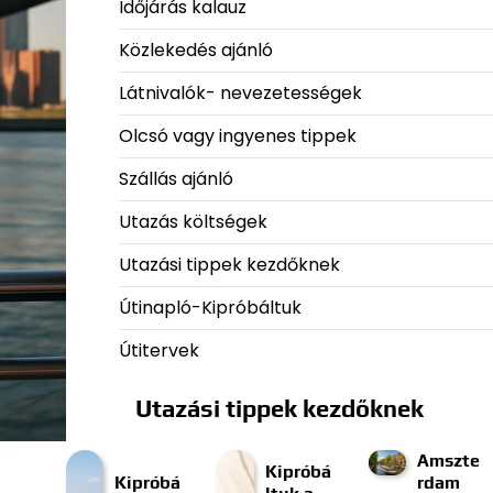
Időjárás kalauz
Közlekedés ajánló
Látnivalók- nevezetességek
Olcsó vagy ingyenes tippek
Szállás ajánló
Utazás költségek
Utazási tippek kezdőknek
Útinapló-Kipróbáltuk
Útitervek
Utazási tippek kezdőknek
Amszte
Kipróbá
Kipróbá
rdam