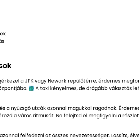
dek
ás
sok
rkezel a JFK vagy Newark repülőtérre, érdemes megfon
központjába.
A taxi kényelmes, de drágább választás le
ók és a nyüzsgő utcák azonnal magukkal ragadnak. Érdeme
d a város ritmusát. Ne felejtsd el megfigyelni a részlet
onnal felfedezni az összes nevezetességet. Lassíts, élv