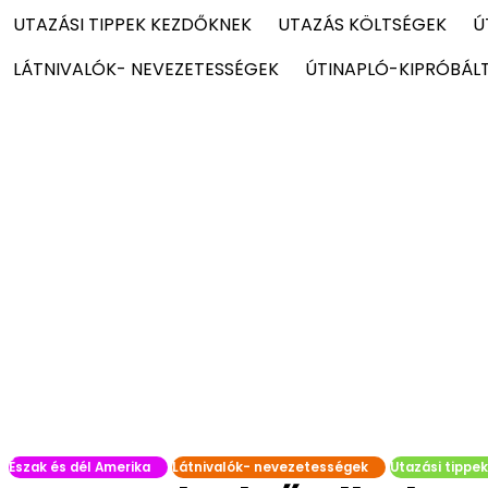
UTAZÁSI TIPPEK KEZDŐKNEK
UTAZÁS KÖLTSÉGEK
Ú
LÁTNIVALÓK- NEVEZETESSÉGEK
ÚTINAPLÓ-KIPRÓBÁL
Észak és dél Amerika
Látnivalók- nevezetességek
Utazási tippe