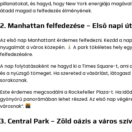
pillanatokat, és hagyd, hogy New York energiája magával
átadd magad a felfedezés élményének.
2. Manhattan felfedezése – Első napi ú
Az első nap Manhattant érdemes felfedezni. Kezdd a nap
nyugalmát a város közepén.
A park tökéletes hely egy 
felfedezésére.
A nap folytatásaként ne hagyd ki a Times Square-t, ami a
és a nyüzsgő tömeget. Ha szereted a vásárlást, látogasd 
sorakoznak.
Este érdemes megcsodálni a Rockefeller Plaza-t. Ha időd
gyönyörű panorámában lehet részed. Az első nap végére 
városnak”.
3. Central Park – Zöld oázis a város szí