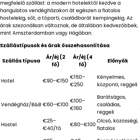
megfelelő szállást: a modern hotelektől kezdve a
hangulatos vendégházakon át egészen a fiatalos
hostelekig, sőt, a tóparti, családbarát kempingekig. Az
árak szezonálisan változnak, de általában kedvezőbbek,
mint Amszterdamban vagy Hágában.
Szállástípusok és árak összehasonlítása
Ár/éj (2
Ár/éj (4
Szállás típusa
Előnyök
fő)
fő)
€150–
Kényelmes,
Hotel
€90–€150
€250
központi, reggeli
Barátságos,
€100–
Vendégház/B&B
€60–€100
családias,
€160
reggeli
€25–
Olcsó, közösségi,
Hostel
€80–€100
€40/fő
fiatalos