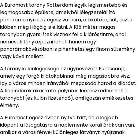
A Euromast torony Rotterdam egyik legismertebb és
legmagasabb épülete, amelyből lélegzetelállító
panoráma nyílik az egész városra, a kikötőre, sőt, tiszta
időben még Hágáig is ellátni. A 185 méter magas
toronyban gyorsliftek visznek fel a kilátószintre, ahol
nemcsak fényképezni lehet, hanem egy
panorámakávézóban is pihenhetsz egy finom sütemény
vagy kávé mellett.
A torony különlegessége az úgynevezett Euroscoop,
amely egy forgó kilátókabinnal még magasabbra visz,
így a város minden irányából megcsodálhatod a kilátást.
A kalandorok akár kötélpályán is leereszkedhetnek a
toronyból (ez külön fizetendő), ami igazán emlékezetes
élmény.
A Euromast egész évben nyitva tart, de a legjobb
időpont a látogatásra a naplemente körüli órákban van,
amikor a város fényei különleges látványt nyújtanak.