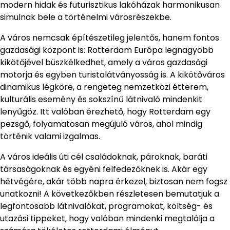
modern hidak és futurisztikus lakóházak harmonikusan
simulnak bele a történelmi városrészekbe.
A város nemcsak építészetileg jelentős, hanem fontos
gazdasági központ is: Rotterdam Európa legnagyobb
kikötőjével büszkélkedhet, amely a város gazdasági
motorja és egyben turistalátványosság is. A kikötőváros
dinamikus légköre, a rengeteg nemzetközi étterem,
kulturális esemény és sokszínű látnivaló mindenkit
lenyűgöz. Itt valóban érezhető, hogy Rotterdam egy
pezsgő, folyamatosan megújuló város, ahol mindig
történik valami izgalmas.
A város ideális úti cél családoknak, pároknak, baráti
társaságoknak és egyéni felfedezőknek is. Akár egy
hétvégére, akár több napra érkezel, biztosan nem fogsz
unatkozni! A következőkben részletesen bemutatjuk a
legfontosabb látnivalókat, programokat, költség- és
utazási tippeket, hogy valóban mindenki megtalálja a