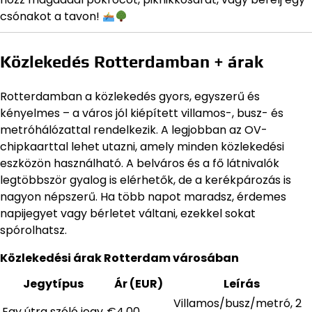
csónakot a tavon!
Közlekedés Rotterdamban + árak
Rotterdamban a közlekedés gyors, egyszerű és
kényelmes – a város jól kiépített villamos-, busz- és
metróhálózattal rendelkezik. A legjobban az OV-
chipkaarttal lehet utazni, amely minden közlekedési
eszközön használható. A belváros és a fő látnivalók
legtöbbször gyalog is elérhetők, de a kerékpározás is
nagyon népszerű. Ha több napot maradsz, érdemes
napijegyet vagy bérletet váltani, ezekkel sokat
spórolhatsz.
Közlekedési árak Rotterdam városában
Jegytípus
Ár (EUR)
Leírás
Villamos/busz/metró, 2
Egy útra szóló jegy
€4,00