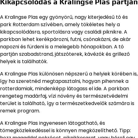
Kikapcsolódás a Kralingse Plas partján
A Kralingse Plas egy gyönyörű, nagy kiterjedésű tó és
park Rotterdam szívében, amely tökéletes hely a
kikapcsolódásra, sportolásra vagy családi piknikre. A
parkban lehet kerékpározni, futni, csónakázni, de akár
napozni és fürdeni is a melegebb hónapokban. A tó
partján szabadstrand, játszóterek, kávézók és grillező
helyek is találhatók.
A Kralingse Plas különösen népszerű a helyiek körében is,
így ha szeretnéd megtapasztalni, hogyan pihennek a
rotterdamiak, mindenképp látogass el ide. A parkban
rengeteg madárfaj, vízi növény és természetvédelmi
terület is található, így a természetkedvelők számára is
remek program.
A Kralingse Plas ingyenesen látogatható, és
tömegközlekedéssel is könnyen megközelíthető. Tipp:
hozz magaddal pokrócot, piknikkosarat, vagy bérelj egy