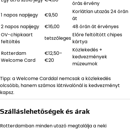
órás érvény
Korlátlan utazás 24 órán
1 napos napijegy
€9,50
át
2 napos napijegy
€16,00
48 órán át érvényes
OV-chipkaart
Előre feltöltött chipes
tetszőleges
feltöltés
kártya
Közlekedés +
Rotterdam
€12,50–
kedvezmények
Welcome Card
€20
múzeumok
Tipp: a Welcome Carddal nemcsak a közlekedés
olcsóbb, hanem számos látnivalónál is kedvezményt
kapsz.
Szálláslehetőségek és árak
Rotterdamban minden utazó megtalálja a neki