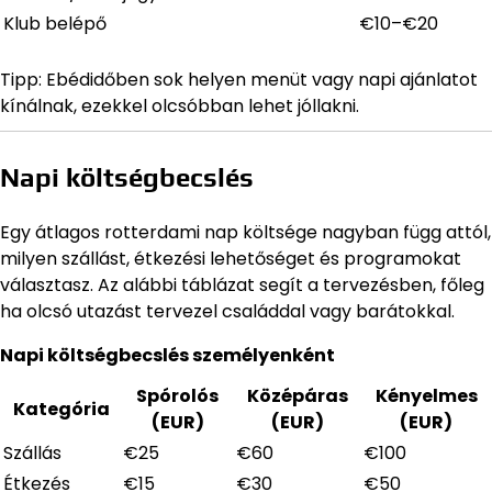
Klub belépő
€10–€20
Tipp: Ebédidőben sok helyen menüt vagy napi ajánlatot
kínálnak, ezekkel olcsóbban lehet jóllakni.
Napi költségbecslés
Egy átlagos rotterdami nap költsége nagyban függ attól,
milyen szállást, étkezési lehetőséget és programokat
választasz. Az alábbi táblázat segít a tervezésben, főleg
ha olcsó utazást tervezel családdal vagy barátokkal.
Napi költségbecslés személyenként
Spórolós
Középáras
Kényelmes
Kategória
(EUR)
(EUR)
(EUR)
Szállás
€25
€60
€100
Étkezés
€15
€30
€50