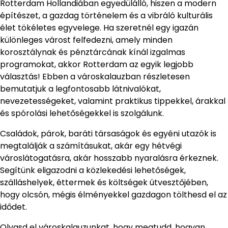
Rotterdam Hollandiában egyedülálló, hiszen a modern
építészet, a gazdag történelem és a vibráló kulturális
élet tökéletes egyvelege. Ha szeretnél egy igazán
különleges várost felfedezni, amely minden
korosztálynak és pénztárcának kínál izgalmas
programokat, akkor Rotterdam az egyik legjobb
választás! Ebben a városkalauzban részletesen
bemutatjuk a legfontosabb látnivalókat,
nevezetességeket, valamint praktikus tippekkel, árakkal
és spórolási lehetőségekkel is szolgálunk.
Családok, párok, baráti társaságok és egyéni utazók is
megtalálják a számításukat, akár egy hétvégi
városlátogatásra, akár hosszabb nyaralásra érkeznek.
Segítünk eligazodni a közlekedési lehetőségek,
szálláshelyek, éttermek és költségek útvesztőjében,
hogy olcsón, mégis élményekkel gazdagon tölthesd el az
idődet.
Olvasd el városkalauzunkat, hogy megtudd, hogyan