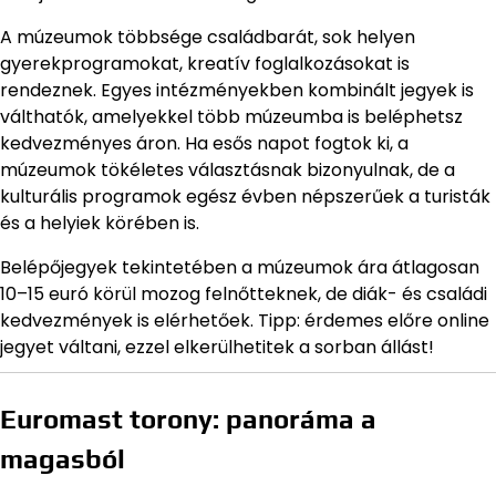
A múzeumok többsége családbarát, sok helyen
gyerekprogramokat, kreatív foglalkozásokat is
rendeznek. Egyes intézményekben kombinált jegyek is
válthatók, amelyekkel több múzeumba is beléphetsz
kedvezményes áron. Ha esős napot fogtok ki, a
múzeumok tökéletes választásnak bizonyulnak, de a
kulturális programok egész évben népszerűek a turisták
és a helyiek körében is.
Belépőjegyek tekintetében a múzeumok ára átlagosan
10–15 euró körül mozog felnőtteknek, de diák- és családi
kedvezmények is elérhetőek. Tipp: érdemes előre online
jegyet váltani, ezzel elkerülhetitek a sorban állást!
Euromast torony: panoráma a
magasból