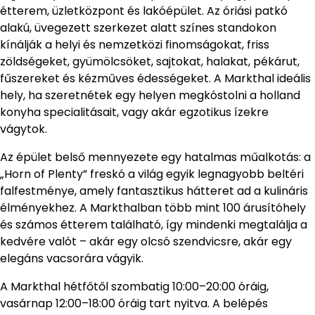
étterem, üzletközpont és lakóépület. Az óriási patkó
alakú, üvegezett szerkezet alatt színes standokon
kínálják a helyi és nemzetközi finomságokat, friss
zöldségeket, gyümölcsöket, sajtokat, halakat, pékárut,
fűszereket és kézműves édességeket. A Markthal ideális
hely, ha szeretnétek egy helyen megkóstolni a holland
konyha specialitásait, vagy akár egzotikus ízekre
vágytok.
Az épület belső mennyezete egy hatalmas műalkotás: a
„Horn of Plenty” freskó a világ egyik legnagyobb beltéri
falfestménye, amely fantasztikus hátteret ad a kulináris
élményekhez. A Markthalban több mint 100 árusítóhely
és számos étterem található, így mindenki megtalálja a
kedvére valót – akár egy olcsó szendvicsre, akár egy
elegáns vacsorára vágyik.
A Markthal hétfőtől szombatig 10:00–20:00 óráig,
vasárnap 12:00–18:00 óráig tart nyitva. A belépés