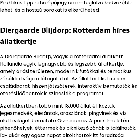
Praktikus tipp: a belépőjegy online foglalva kedvezőbb
lehet, és a hosszú sorokat is elkerülheted.
Diergaarde Blijdorp: Rotterdam híres
állatkertje
A Diergaarde Blijdorp, vagyis a rotterdami állatkert
Hollandia egyik legnagyobb és legszebb állatkertje,
amely óriási területen, modern kifutókkal és tematikus
zónákkal várja a látogatókat. Az állatkert különösen
családbarát, hiszen játszóterek, interaktív bemutatók és
etetési időpontok is színesítik a programot.
Az állatkertben több mint 18.000 állat él, köztük
jegesmedvék, elefántok, oroszlánok, pingvinek és víz
alatti világot bemutató Oceanium is. A park területén
pihenőhelyek, éttermek és piknikező zónák is találhatók,
így akár egy egész napot eltölthettek itt fáradtság