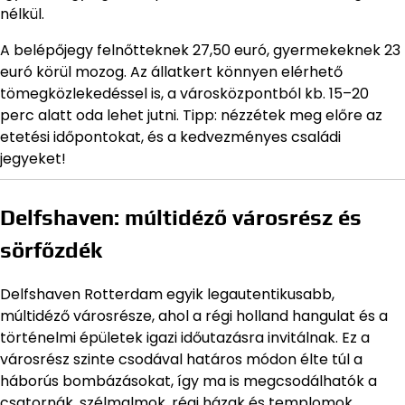
nélkül.
A belépőjegy felnőtteknek 27,50 euró, gyermekeknek 23
euró körül mozog. Az állatkert könnyen elérhető
tömegközlekedéssel is, a városközpontból kb. 15–20
perc alatt oda lehet jutni. Tipp: nézzétek meg előre az
etetési időpontokat, és a kedvezményes családi
jegyeket!
Delfshaven: múltidéző városrész és
sörfőzdék
Delfshaven Rotterdam egyik legautentikusabb,
múltidéző városrésze, ahol a régi holland hangulat és a
történelmi épületek igazi időutazásra invitálnak. Ez a
városrész szinte csodával határos módon élte túl a
háborús bombázásokat, így ma is megcsodálhatók a
csatornák, szélmalmok, régi házak és templomok.