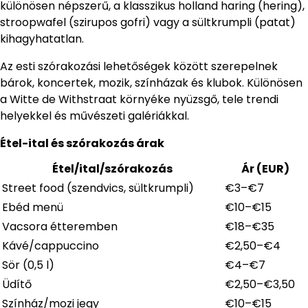
különösen népszerű, a klasszikus holland haring (hering),
stroopwafel (szirupos gofri) vagy a sültkrumpli (patat)
kihagyhatatlan.
Az esti szórakozási lehetőségek között szerepelnek
bárok, koncertek, mozik, színházak és klubok. Különösen
a Witte de Withstraat környéke nyüzsgő, tele trendi
helyekkel és művészeti galériákkal.
Étel-ital és szórakozás árak
Étel/ital/szórakozás
Ár (EUR)
Street food (szendvics, sültkrumpli)
€3–€7
Ebéd menü
€10–€15
Vacsora étteremben
€18–€35
Kávé/cappuccino
€2,50–€4
Sör (0,5 l)
€4–€7
Üdítő
€2,50–€3,50
Színház/mozi jegy
€10–€15