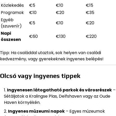
Közlekedés
€5
€10
€15
Programok
€10
€20
€35
Egyéb
€5
€10
€20
(szuvenír)
Napi
€60
€130
€220
összesen
Tipp: Ha családdal utaztok, sok helyen van családi
kedvezmény, vagy gyerekeknek ingyenes belépés!
Olcsó vagy ingyenes tippek
Ingyenesen látogatható parkok és városrészek
–
Sétáljatok a Kralingse Plas, Delfshaven vagy az Oude
Haven környékén.
Ingyenes múzeumi napok
– Egyes múzeumok