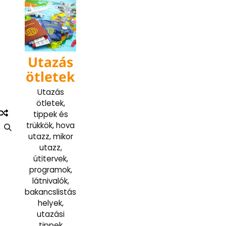
Skip
to
content
Utazás
ötletek
Utazás
ötletek,
tippek és
trükkök, hova
utazz, mikor
utazz,
útitervek,
programok,
látnivalók,
bakancslistás
helyek,
utazási
tippek