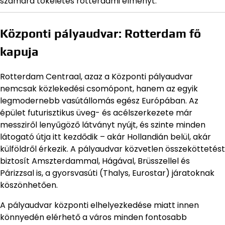
számára tökéletes rotterdami élményt.
Központi pályaudvar: Rotterdam fő
kapuja
Rotterdam Centraal, azaz a Központi pályaudvar
nemcsak közlekedési csomópont, hanem az egyik
legmodernebb vasútállomás egész Európában. Az
épület futurisztikus üveg- és acélszerkezete már
messziről lenyűgöző látványt nyújt, és szinte minden
látogató útja itt kezdődik – akár Hollandián belül, akár
külföldről érkezik. A pályaudvar közvetlen összeköttetést
biztosít Amszterdammal, Hágával, Brüsszellel és
Párizzsal is, a gyorsvasúti (Thalys, Eurostar) járatoknak
köszönhetően.
A pályaudvar központi elhelyezkedése miatt innen
könnyedén elérhető a város minden fontosabb