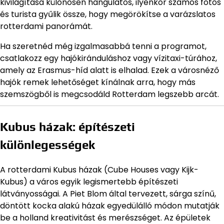
kivilágítása különösen hangulatos, ilyenkor számos fotós
és turista gyűlik össze, hogy megörökítse a varázslatos
rotterdami panorámát.
Ha szeretnéd még izgalmasabbá tenni a programot,
csatlakozz egy hajókiránduláshoz vagy vízitaxi-túrához,
amely az Erasmus-híd alatt is elhalad. Ezek a városnéző
hajók remek lehetőséget kínálnak arra, hogy más
szemszögből is megcsodáld Rotterdam legszebb arcát.
Kubus házak: építészeti
különlegességek
A rotterdami Kubus házak (Cube Houses vagy Kijk-
Kubus) a város egyik legismertebb építészeti
látványosságai. A Piet Blom által tervezett, sárga színű,
döntött kocka alakú házak egyedülálló módon mutatják
be a holland kreativitást és merészséget. Az épületek