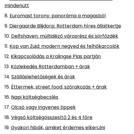
mindenütt
Euromast torony: panoráma a magasból
Diergaarde Blijdorp: Rotterdam híres állatkertje
Delfshaven: múltidéző városrész és sörfőzdék
Kop van Zuid: modern negyed és felhőkarcolók
Kikapcsolódás a Kralingse Plas partján
Közlekedés Rotterdamban + árak
Szálláslehetőségek és árak
Éttermek, street food, szórakozás + árak
Napi költségbecslés
Olcsó vagy ingyenes tippek
Végső költségösszesítő 2 és 4 főre
Gyakori hibák, amiket érdemes elkerülni