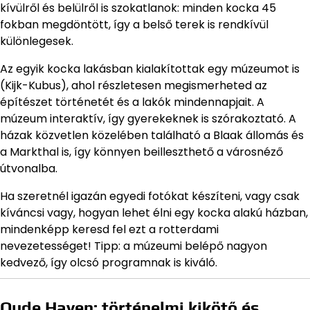
kívülről és belülről is szokatlanok: minden kocka 45
fokban megdöntött, így a belső terek is rendkívül
különlegesek.
Az egyik kocka lakásban kialakítottak egy múzeumot is
(Kijk-Kubus), ahol részletesen megismerheted az
építészet történetét és a lakók mindennapjait. A
múzeum interaktív, így gyerekeknek is szórakoztató. A
házak közvetlen közelében található a Blaak állomás és
a Markthal is, így könnyen beilleszthető a városnéző
útvonalba.
Ha szeretnél igazán egyedi fotókat készíteni, vagy csak
kíváncsi vagy, hogyan lehet élni egy kocka alakú házban,
mindenképp keresd fel ezt a rotterdami
nevezetességet! Tipp: a múzeumi belépő nagyon
kedvező, így olcsó programnak is kiváló.
Oude Haven: történelmi kikötő és