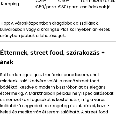
€25–
€40–
Természetközeli,
Kemping
€50/parc.
€80/parc.
családoknak jó
Tipp: A városközpontban drágábbak a szállások,
külvárosban vagy a Kralingse Plas környékén ár-érték
arányban jobbak a lehetőségek.
Éttermek, street food, szórakozás +
árak
Rotterdam igazi gasztronómiai paradicsom, ahol
mindenki talál kedvére valót: a menő street food
bódéktól kezdve a modern bisztrókon át az elegáns
éttermekig. A Markthalban például helyi specialitásokat
és nemzetközi fogásokat is kóstolhatsz, míg a város
különböző negyedeiben rengeteg ázsiai, afrikai, közel-
keleti és mediterrán étterem található. A street food