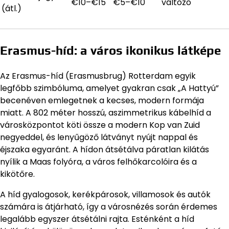
€10–€15
€5–€10
változó
(átl.)
Erasmus-híd: a város ikonikus látképe
Az Erasmus-híd (Erasmusbrug) Rotterdam egyik
legfőbb szimbóluma, amelyet gyakran csak „A Hattyú”
becenéven emlegetnek a kecses, modern formája
miatt. A 802 méter hosszú, aszimmetrikus kábelhíd a
városközpontot köti össze a modern Kop van Zuid
negyeddel, és lenyűgöző látványt nyújt nappal és
éjszaka egyaránt. A hídon átsétálva páratlan kilátás
nyílik a Maas folyóra, a város felhőkarcolóira és a
kikötőre.
A híd gyalogosok, kerékpárosok, villamosok és autók
számára is átjárható, így a városnézés során érdemes
legalább egyszer átsétálni rajta. Esténként a híd