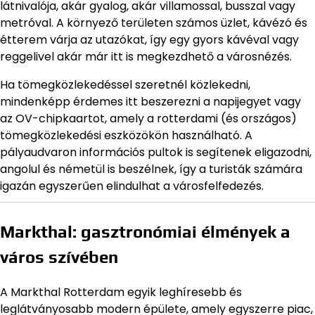
látnivalója, akár gyalog, akár villamossal, busszal vagy
metróval. A környező területen számos üzlet, kávézó és
étterem várja az utazókat, így egy gyors kávéval vagy
reggelivel akár már itt is megkezdhető a városnézés.
Ha tömegközlekedéssel szeretnél közlekedni,
mindenképp érdemes itt beszerezni a napijegyet vagy
az OV-chipkaartot, amely a rotterdami (és országos)
tömegközlekedési eszközökön használható. A
pályaudvaron információs pultok is segítenek eligazodni,
angolul és németül is beszélnek, így a turisták számára
igazán egyszerűen elindulhat a városfelfedezés.
Markthal: gasztronómiai élmények a
város szívében
A Markthal Rotterdam egyik leghíresebb és
leglátványosabb modern épülete, amely egyszerre piac,