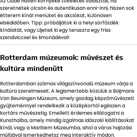
Az Oude Haven környéke tökéletes választás, ha
szeretnétek olcsón és autentikusan enni-inni, hiszen sok
étterem kínál menüket és akciókat, különösen
ebédidőben. Tipp: próbáljátok ki a helyi sörfőzdék
kínálatát, vagy üljetek ki egy teraszra egy friss
szendviccsel és limonádéval!
Rotterdam múzeumok: művészet és
kultúra mindenütt
Rotterdamban számos világszínvonalú múzeum várja a
kultúra szerelmeseit. A legismertebb közülük a Boijmans
Van Beuningen Múzeum, amely gazdag képzőművészeti
gyűjteménnyel rendelkezik a középkortól egészen a
kortárs művészetig. Emellett érdemes ellátogatni a
Kunsthalba, amely mindig izgalmas időszaki kiállításokat
kínál, vagy a Maritiem Múzeumba, ahol a város hajózási
múltjával ismerkedhetsz meg interaktív módon.