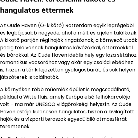
hangulatos éttermek
Az Oude Haven (Ó-kikötő) Rotterdam egyik legrégebbi
és legbájosabb negyede, ahol a múlt és a jelen találkozik.
A kikötő partján régi hajók ringatóznak, a környező utcák
pedig tele vannak hangulatos kávézókkal, éttermekkel
és bárokkal. Az Oude Haven ideális hely egy laza sétához,
romantikus vacsorához vagy akár egy családi ebédhez
is, hiszen a tér kifejezetten gyalogosbarát, és sok helyen
játszóterek is találhatók.
A környéken több műemlék épület is megcsodálható,
például a Witte Huis, amely Európa első felhőkarcolója
volt – ma már UNESCO világörökségi helyszín. Az Oude
Haven estéje különösen hangulatos, hiszen a kivilágított
hajók és a vízparti teraszok egyedülálló atmoszférát
teremtenek.