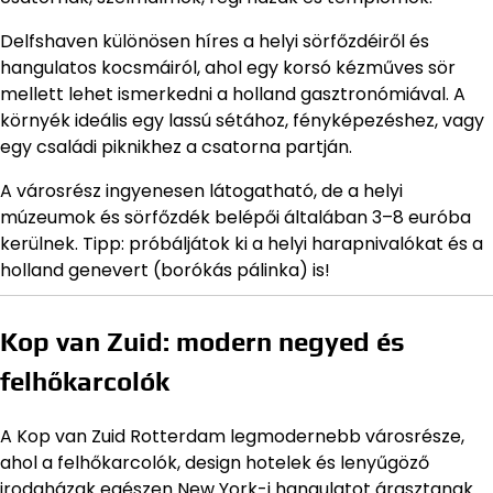
Delfshaven különösen híres a helyi sörfőzdéiről és
hangulatos kocsmáiról, ahol egy korsó kézműves sör
mellett lehet ismerkedni a holland gasztronómiával. A
környék ideális egy lassú sétához, fényképezéshez, vagy
egy családi piknikhez a csatorna partján.
A városrész ingyenesen látogatható, de a helyi
múzeumok és sörfőzdék belépői általában 3–8 euróba
kerülnek. Tipp: próbáljátok ki a helyi harapnivalókat és a
holland genevert (borókás pálinka) is!
Kop van Zuid: modern negyed és
felhőkarcolók
A Kop van Zuid Rotterdam legmodernebb városrésze,
ahol a felhőkarcolók, design hotelek és lenyűgöző
irodaházak egészen New York-i hangulatot árasztanak.