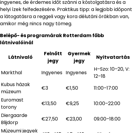
ingyenes, de érdemes időt szánni a kóstolgatásra és a
helyi ízek felfedezésére. Praktikus tipp: a legjobb időpont
a látogatásra a reggeli vagy kora délutáni órákban van,
amikor még nincs nagy tömeg.
Belépő- és programárak Rotterdam főbb
látnivalóinál
Felnőtt
Gyermek
Látnivaló
Nyitvatartás
jegy
jegy
H–Szo: 10–20, V:
Markthal
Ingyenes
Ingyenes
12–18
Kubus házak
€3
€1,50
11:00–17:00
múzeum
Euromast
€13,50
€9,25
10:00–22:00
torony
Diergaarde
€27,50
€23,00
09:00–18:00
Blijdorp
Múzeumi jegyek