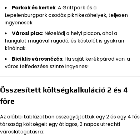
Parkok és kertek
: A Griftpark és a
Lepelenburgpark csodás piknikezőhelyek, teljesen
ingyenesek.
Városi piac
: Nézelődj a helyi piacon, ahol a
hangulat magával ragadó, és kóstolót is gyakran
kínálnak.
Biciklis városnézés
: Ha saját kerékpárod van, a
város felfedezése szinte ingyenes!
Összesített költségkalkuláció 2 és 4
főre
Az alábbi táblázatban összegyűjtöttük egy 2 és egy 4 fős
társaság költségeit egy átlagos, 3 napos utrechti
városlátogatásra: