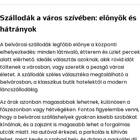
Szállodák a város szívében: előnyök és
hátrányok
A belvárosi szállodák legfőbb előnye a központi
elhelyezkedés: minden látnivaló, étterem és üzlet percek
alatt elérhető. Ideális választás azoknak, akik rövid időt
töltenek a városban, vagy szeretik a pezsgő városi
életet. A szállodák széles választéka megtalálható a
belvárosban, a klasszikus butik hotelektől a modern
láncszállodákig.
Az árak azonban magasabbak lehetnek, különösen a
főszezonban vagy hétvégéken. Fontos figyelembe venni,
hogy a belvárosi szálláshelyek gyakran kisebb szobákat
kínálnak, és a zajszint is magasabb lehet a forgalmas
utcák miatt. Ha autóval érkezel, a parkolás is kihívás
lehet, mert kevés a szabad hely, és drága a parkolási díj.