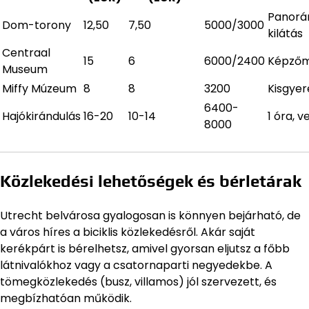
Panor
Dom-torony
12,50
7,50
5000/3000
kilátás
Centraal
15
6
6000/2400
Képzőm
Museum
Miffy Múzeum
8
8
3200
Kisgye
6400-
Hajókirándulás
16-20
10-14
1 óra, v
8000
Közlekedési lehetőségek és bérletárak
Utrecht belvárosa gyalogosan is könnyen bejárható, de
a város híres a biciklis közlekedésről. Akár saját
kerékpárt is bérelhetsz, amivel gyorsan eljutsz a főbb
látnivalókhoz vagy a csatornaparti negyedekbe. A
tömegközlekedés (busz, villamos) jól szervezett, és
megbízhatóan működik.