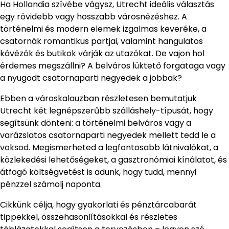
Ha Hollandia szívébe vágysz, Utrecht ideális választás
egy rövidebb vagy hosszabb városnézéshez. A
történelmi és modern elemek izgalmas keveréke, a
csatornák romantikus partjai, valamint hangulatos
kávézók és butikok várják az utazókat. De vajon hol
érdemes megszállni? A belváros lüktető forgataga vagy
a nyugodt csatornaparti negyedek a jobbak?
Ebben a városkalauzban részletesen bemutatjuk
Utrecht két legnépszerűbb szálláshely-típusát, hogy
segítsünk dönteni: a történelmi belváros vagy a
varázslatos csatornaparti negyedek mellett tedd le a
voksod. Megismerheted a legfontosabb látnivalókat, a
közlekedési lehetőségeket, a gasztronómiai kínálatot, és
átfogó költségvetést is adunk, hogy tudd, mennyi
pénzzel számolj naponta.
Cikkünk célja, hogy gyakorlati és pénztárcabarát
tippekkel, összehasonlításokkal és részletes