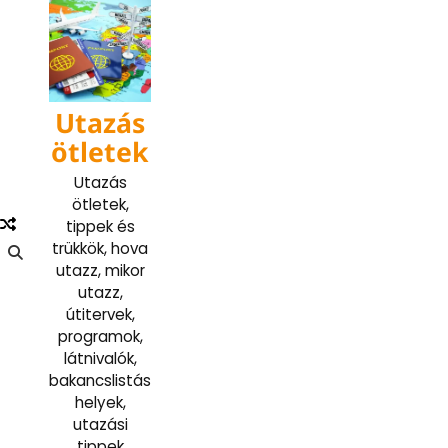
Skip
to
content
Utazás
ötletek
Utazás
ötletek,
tippek és
trükkök, hova
utazz, mikor
utazz,
útitervek,
programok,
látnivalók,
bakancslistás
helyek,
utazási
tippek