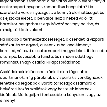
legfontosabb számodra: a belváros vibráló élete vagy a
csatornapart nyugodt, romantikus hangulata? Ha
szereted a városi nyüzsgést, a könnyű elérhetőséget és
az éjszakai életet, a belváros lesz a neked való. Itt
bármikor beugorhatsz egy kávézóba vagy boltba, és
mindig történik valami.
Ha inkább a természetközeliséget, a csendet, a vízparti
sétákat és az egyedi, autentikus holland élményt
keresed, válaszd a csatornaparti negyedeket. Itt lassabb
a tempó, kevesebb a turista, és minden adott egy
romantikus vagy családi kikapcsolódáshoz.
Családoknak különösen ajánlottak a tágasabb
apartmanok, míg pároknak a vízparti kis vendégházak
lehetnek a legjobbak. Baráti társaságok számára a
belvárosi közös szállások vagy hostelek lehetnek
ideálisak. Mérlegelj, mi fontosabb: a kényelem vagy az
élmény!