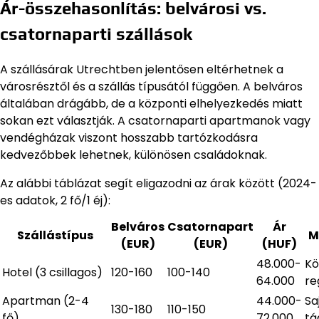
Ár-összehasonlítás: belvárosi vs.
csatornaparti szállások
A szállásárak Utrechtben jelentősen eltérhetnek a
városrésztől és a szállás típusától függően. A belváros
általában drágább, de a központi elhelyezkedés miatt
sokan ezt választják. A csatornaparti apartmanok vagy
vendégházak viszont hosszabb tartózkodásra
kedvezőbbek lehetnek, különösen családoknak.
Az alábbi táblázat segít eligazodni az árak között (2024-
es adatok, 2 fő/1 éj):
Belváros
Csatornapart
Ár
Szállástípus
M
(EUR)
(EUR)
(HUF)
48.000-
Kö
Hotel (3 csillagos)
120-160
100-140
64.000
re
Apartman (2-4
44.000-
Sa
130-180
110-150
fő)
72.000
tá