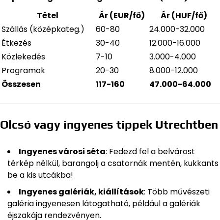
Tétel
Ár (EUR/fő)
Ár (HUF/fő)
Szállás (középkateg.)
60-80
24.000-32.000
Étkezés
30-40
12.000-16.000
Közlekedés
7-10
3.000-4.000
Programok
20-30
8.000-12.000
Összesen
117-160
47.000-64.000
Olcsó vagy ingyenes tippek Utrechtben
Ingyenes városi séta
: Fedezd fel a belvárost
térkép nélkül, barangolj a csatornák mentén, kukkants
be a kis utcákba!
Ingyenes galériák, kiállítások
: Több művészeti
galéria ingyenesen látogatható, például a galériák
éjszakája rendezvényen.