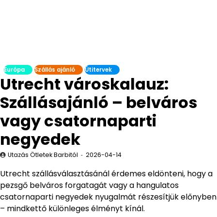
Európa
Szállás ajánló
Útitervek
Utrecht városkalauz:
Szállásajánló – belváros
vagy csatornaparti
negyedek
Utazás Ötletek Barbitól
2026-04-14
Utrecht szállásválasztásánál érdemes eldönteni, hogy a
pezsgő belváros forgatagát vagy a hangulatos
csatornaparti negyedek nyugalmát részesítjük előnyben
– mindkettő különleges élményt kínál.