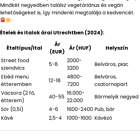
Mindkét negyedben találsz vegetáriánus és vegán
lehetőségeket is, így mindenki megtalálja a kedvencét.
Ételek és italok árai Utrechtben (2024):
Ár
Ételtípus/Ital
Ár (HUF)
Helyszín
(EUR)
Street food
2000-
5-8
Belváros, piac
szendvics
3200
Ebéd menü
4800-
Belváros,
12-18
étteremben
7200
csatornapart
Vacsora (2 fő,
16.000-
40-55
Bármelyik negyed
étterem)
22.000
Sör (0,5l)
4-6
1600-2400
Pub, bár
Kávé
2,5-4
1000-1600
Kávézó