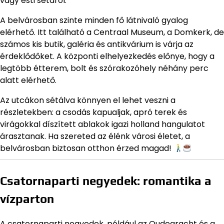
vagy esti sétáról.
A belvárosban szinte minden fő látnivaló gyalog
elérhető. Itt található a Centraal Museum, a Domkerk, de
számos kis butik, galéria és antikvárium is várja az
érdeklődőket. A központi elhelyezkedés előnye, hogy a
legtöbb étterem, bolt és szórakozóhely néhány perc
alatt elérhető.
Az utcákon sétálva könnyen el lehet veszni a
részletekben: a csodás kapualjak, apró terek és
virágokkal díszített ablakok igazi holland hangulatot
árasztanak. Ha szereted az élénk városi életet, a
belvárosban biztosan otthon érzed magad!
Csatornaparti negyedek: romantika a
vízparton
A csatornaparti negyedek, például az Oudegracht és a