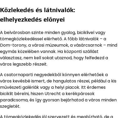
Közlekedés és látnivalók:
elhelyezkedés előnyei
A belvárosban szinte minden gyalog, biciklivel vagy
tömegközlekedéssel elérhető. A főbb látnivalók – a
Dom-torony, a városi múzeumok, a vásárcsarnok – mind
egymás közelében vannak. Ha központi szállást
választasz, nem kell sokat utaznod, hogy felfedezd a
város legszebb részeit.
A csatornaparti negyedekből könnyen elérhetőek a
város kevésbé ismert, de hangulatos részei, például a kis
művészeti galériák vagy a helyi piacok. Itt érdemes
biciklit bérelni, hiszen Utrecht a kerékpárosok
paradicsoma, és így gyorsan bejárhatod a város minden
szegletét.
A tömegközlekedés jól szervezett és megbízható, de a