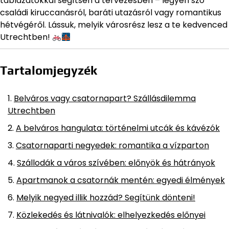
táblázatokkal segítsen a tervezésben – legyen szó
családi kiruccanásról, baráti utazásról vagy romantikus
hétvégéről. Lássuk, melyik városrész lesz a te kedvenced
Utrechtben!
Tartalomjegyzék
Belváros vagy csatornapart? Szállásdilemma
Utrechtben
A belváros hangulata: történelmi utcák és kávézók
Csatornaparti negyedek: romantika a vízparton
Szállodák a város szívében: előnyök és hátrányok
Apartmanok a csatornák mentén: egyedi élmények
Melyik negyed illik hozzád? Segítünk dönteni!
Közlekedés és látnivalók: elhelyezkedés előnyei