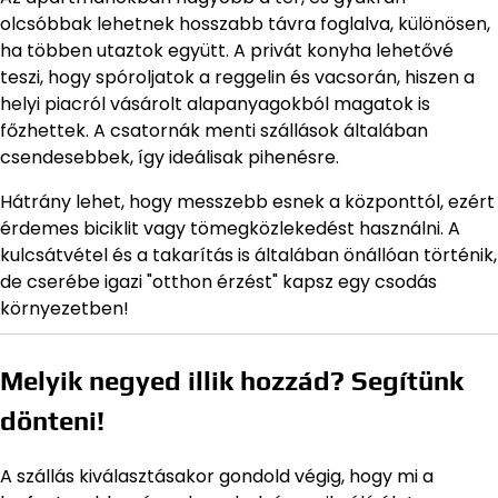
olcsóbbak lehetnek hosszabb távra foglalva, különösen,
ha többen utaztok együtt. A privát konyha lehetővé
teszi, hogy spóroljatok a reggelin és vacsorán, hiszen a
helyi piacról vásárolt alapanyagokból magatok is
főzhettek. A csatornák menti szállások általában
csendesebbek, így ideálisak pihenésre.
Hátrány lehet, hogy messzebb esnek a központtól, ezért
érdemes biciklit vagy tömegközlekedést használni. A
kulcsátvétel és a takarítás is általában önállóan történik,
de cserébe igazi "otthon érzést" kapsz egy csodás
környezetben!
Melyik negyed illik hozzád? Segítünk
dönteni!
A szállás kiválasztásakor gondold végig, hogy mi a