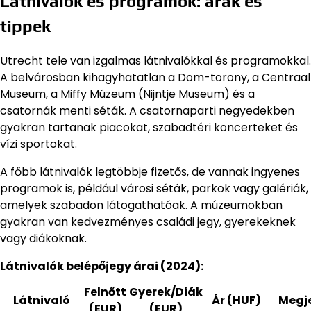
Látnivalók és programok: árak és
tippek
Utrecht tele van izgalmas látnivalókkal és programokkal.
A belvárosban kihagyhatatlan a Dom-torony, a Centraal
Museum, a Miffy Múzeum (Nijntje Museum) és a
csatornák menti séták. A csatornaparti negyedekben
gyakran tartanak piacokat, szabadtéri koncerteket és
vízi sportokat.
A főbb látnivalók legtöbbje fizetős, de vannak ingyenes
programok is, például városi séták, parkok vagy galériák,
amelyek szabadon látogathatóak. A múzeumokban
gyakran van kedvezményes családi jegy, gyerekeknek
vagy diákoknak.
Látnivalók belépőjegy árai (2024):
Felnőtt
Gyerek/Diák
Látnivaló
Ár (HUF)
Megj
(EUR)
(EUR)