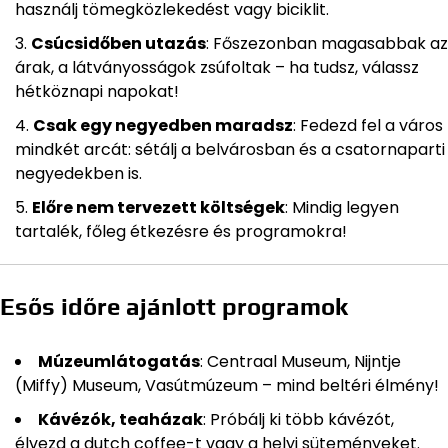
használj tömegközlekedést vagy biciklit.
Csúcsidőben utazás
: Főszezonban magasabbak az
árak, a látványosságok zsúfoltak – ha tudsz, válassz
hétköznapi napokat!
Csak egy negyedben maradsz
: Fedezd fel a város
mindkét arcát: sétálj a belvárosban és a csatornaparti
negyedekben is.
Előre nem tervezett költségek
: Mindig legyen
tartalék, főleg étkezésre és programokra!
Esős időre ajánlott programok
Múzeumlátogatás
: Centraal Museum, Nijntje
(Miffy) Museum, Vasútmúzeum – mind beltéri élmény!
Kávézók, teaházak
: Próbálj ki több kávézót,
élvezd a dutch coffee-t vagy a helyi süteményeket.