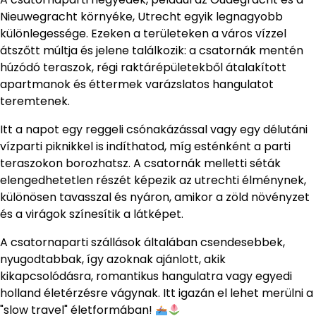
Nieuwegracht környéke, Utrecht egyik legnagyobb
különlegessége. Ezeken a területeken a város vízzel
átszőtt múltja és jelene találkozik: a csatornák mentén
húzódó teraszok, régi raktárépületekből átalakított
apartmanok és éttermek varázslatos hangulatot
teremtenek.
Itt a napot egy reggeli csónakázással vagy egy délutáni
vízparti piknikkel is indíthatod, míg esténként a parti
teraszokon borozhatsz. A csatornák melletti séták
elengedhetetlen részét képezik az utrechti élménynek,
különösen tavasszal és nyáron, amikor a zöld növényzet
és a virágok színesítik a látképet.
A csatornaparti szállások általában csendesebbek,
nyugodtabbak, így azoknak ajánlott, akik
kikapcsolódásra, romantikus hangulatra vagy egyedi
holland életérzésre vágynak. Itt igazán el lehet merülni a
"slow travel" életformában!