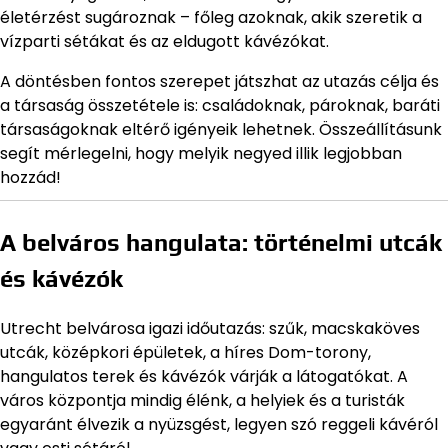
életérzést sugároznak – főleg azoknak, akik szeretik a
vízparti sétákat és az eldugott kávézókat.
A döntésben fontos szerepet játszhat az utazás célja és
a társaság összetétele is: családoknak, pároknak, baráti
társaságoknak eltérő igényeik lehetnek. Összeállításunk
segít mérlegelni, hogy melyik negyed illik legjobban
hozzád!
A belváros hangulata: történelmi utcák
és kávézók
Utrecht belvárosa igazi időutazás: szűk, macskaköves
utcák, középkori épületek, a híres Dom-torony,
hangulatos terek és kávézók várják a látogatókat. A
város központja mindig élénk, a helyiek és a turisták
egyaránt élvezik a nyüzsgést, legyen szó reggeli kávéról