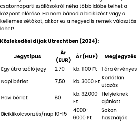
csatornaparti szállásokról néha több időbe telhet a
központ elérése. Ha nem bánod a biciklizést vagy a
kellemes sétákat, akkor ez a negyed is remek választás
lehet!
Közlekedési díjak Utrechtben (2024):
Ár
Jegytípus
Ár (HUF)
Megjegyzés
(EUR)
Egy útra szóló jegy
2,70
kb. 1100 Ft
1 óra érvényes
Korlátlan
Napi bérlet
7,50
kb. 3000 Ft
utazás
kb. 32.000
Helyieknek
Havi bérlet
80
Ft
ajánlott
4000-
Sokan
Biciklikölcsönzés/nap
10-15
6000 Ft
használják