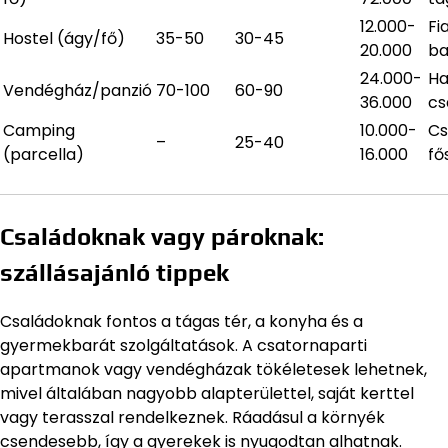
12.000-
Fi
Hostel (ágy/fő)
35-50
30-45
20.000
ba
24.000-
Ha
Vendégház/panzió
70-100
60-90
36.000
cs
Camping
10.000-
Cs
–
25-40
(parcella)
16.000
fő
Családoknak vagy pároknak:
szállásajánló tippek
Családoknak fontos a tágas tér, a konyha és a
gyermekbarát szolgáltatások. A csatornaparti
apartmanok vagy vendégházak tökéletesek lehetnek,
mivel általában nagyobb alapterülettel, saját kerttel
vagy terasszal rendelkeznek. Ráadásul a környék
csendesebb, így a gyerekek is nyugodtan alhatnak.