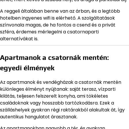
A reggeli általában benne van az árban, és a legtöbb
hotelben ingyenes wifi is elérhető. A szolgáltatások
színvonala magas, de ha fontos a csend és a privát
szféra, érdemes mérlegelni a csatornaparti
alternatívákat is.
Apartmanok a csatornák mentén:
egyedi élmények
Az apartmanok és vendégházak a csatornák mentén
különleges élményt nyújtanak: saját terasz, vízparti
kilátás, teljesen felszerelt konyha, ami tökéletes
családoknak vagy hosszabb tartózkodásra. Ezek a
szálláshelyek gyakran régi raktárakból alakultak át, így
autentikus hangulatot árasztanak.
Az apartmanokban nagyobb a tér, és gyakran