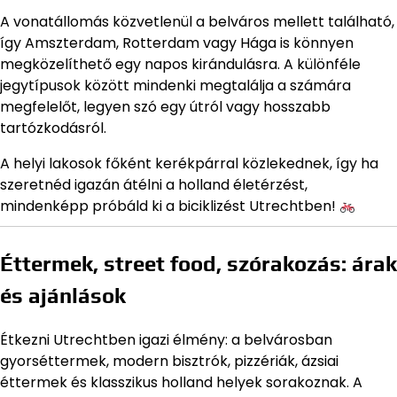
A vonatállomás közvetlenül a belváros mellett található,
így Amszterdam, Rotterdam vagy Hága is könnyen
megközelíthető egy napos kirándulásra. A különféle
jegytípusok között mindenki megtalálja a számára
megfelelőt, legyen szó egy útról vagy hosszabb
tartózkodásról.
A helyi lakosok főként kerékpárral közlekednek, így ha
szeretnéd igazán átélni a holland életérzést,
mindenképp próbáld ki a biciklizést Utrechtben!
Éttermek, street food, szórakozás: árak
és ajánlások
Étkezni Utrechtben igazi élmény: a belvárosban
gyorséttermek, modern bisztrók, pizzériák, ázsiai
éttermek és klasszikus holland helyek sorakoznak. A