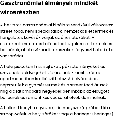
Gasztronómiai élmények mindkét
városrészben
A belváros gasztronómiai kínálata rendkívül változatos:
street food, helyi specialitások, nemzetközi éttermek és
hangulatos kávézók várják az éhes utazókat. A
csatornák mentén is találhatóak izgalmas éttermek és
borbárok, ahol a vízparti teraszokon fogyaszthatod el a
vacsorádat.
A helyi piacokon friss sajtokat, péksüteményeket és
szezonális zöldségeket vásárolhatsz, amit akár az
apartmanodban is elkészíthetsz. A belvárosban
népszerűek a gyorséttermek és a street food árusok,
míg a csatornaparti negyedekben inkább az eldugott
borbárok és romantikus vacsorahelyek dominálnak.
A holland konyha egyszerű, de nagyszerű: próbáld ki a
stroopwafelt, a helyi söröket vagy a haringet (heringet).