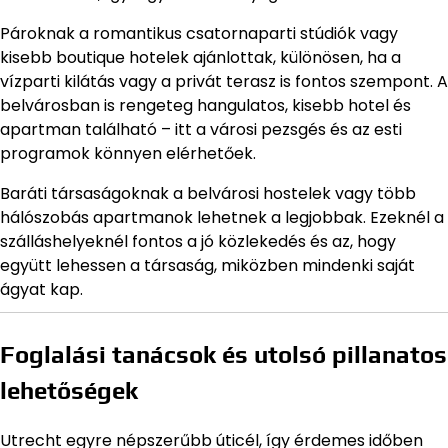
Pároknak a romantikus csatornaparti stúdiók vagy
kisebb boutique hotelek ajánlottak, különösen, ha a
vízparti kilátás vagy a privát terasz is fontos szempont. A
belvárosban is rengeteg hangulatos, kisebb hotel és
apartman található – itt a városi pezsgés és az esti
programok könnyen elérhetőek.
Baráti társaságoknak a belvárosi hostelek vagy több
hálószobás apartmanok lehetnek a legjobbak. Ezeknél a
szálláshelyeknél fontos a jó közlekedés és az, hogy
együtt lehessen a társaság, miközben mindenki saját
ágyat kap.
Foglalási tanácsok és utolsó pillanatos
lehetőségek
Utrecht egyre népszerűbb úticél, így érdemes időben