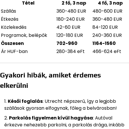
Tétel
2 fő, 3 nap
4 fő, 3 nap
Szállás
360-480 EUR
480-600 EUR
Étkezés
180-240 EUR
360-480 EUR
Közlekedés
42-60 EUR
84-120 EUR
Programok, belépők
120-180 EUR
240-360 EUR
Összesen
702-960
1164-1560
Ár HUF-ban
280-384 eFt
466-624 eFt
Gyakori hibák, amiket érdemes
elkerülni
Késői foglalás
: Utrecht népszerű, így a legjobb
szállások gyorsan elfogynak, főleg a belvárosban!
Parkolás figyelmen kívül hagyása
: Autóval
érkezve nehezebb parkolni, a parkolás drága, inkább