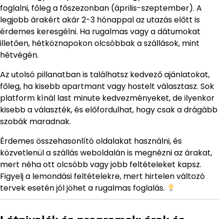
foglalni, főleg a főszezonban (április-szeptember). A
legjobb árakért akár 2-3 hónappal az utazás előtt is
érdemes keresgélni. Ha rugalmas vagy a dátumokat
illetően, hétköznapokon olcsóbbak a szállások, mint
hétvégén.
Az utolsó pillanatban is találhatsz kedvező ajánlatokat,
főleg, ha kisebb apartmant vagy hostelt választasz. Sok
platform kínál last minute kedvezményeket, de ilyenkor
kisebb a választék, és előfordulhat, hogy csak a drágább
szobák maradnak.
Érdemes összehasonlító oldalakat használni, és
közvetlenül a szállás weboldalán is megnézni az árakat,
mert néha ott olcsóbb vagy jobb feltételeket kapsz.
Figyelj a lemondási feltételekre, mert hirtelen változó
tervek esetén jól jöhet a rugalmas foglalás.