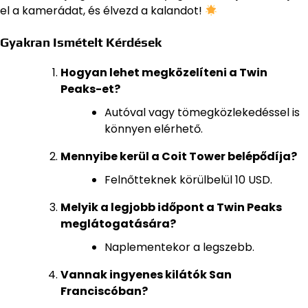
el a kamerádat, és élvezd a kalandot!
Gyakran Ismételt Kérdések
Hogyan lehet megközelíteni a Twin
Peaks-et?
Autóval vagy tömegközlekedéssel is
könnyen elérhető.
Mennyibe kerül a Coit Tower belépődíja?
Felnőtteknek körülbelül 10 USD.
Melyik a legjobb időpont a Twin Peaks
meglátogatására?
Naplementekor a legszebb.
Vannak ingyenes kilátók San
Franciscóban?