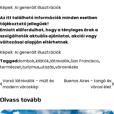
Képek: AI generált illusztrációk
Az itt található információk minden esetben
tájékoztató jellegűek!
Emiatt előfordulhat, hogy a tényleges árak a
szolgáltatók aktuális ajánlatai, akciói vagy
változásai alapján eltérhetnek.
Képek: AI generált illusztrációk
Tagged
dombok
,
kilátók
,
látnivalók
,
San Francisco
,
természet
,
turizmus
,
utazás
,
városnézés
Varsó látnivalók – múlt és
Buenos Aires – tangó és
Bejegyzés
modern városkép
városi élet
navigáció
Olvass tovább