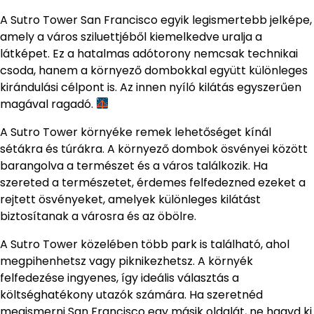
A Sutro Tower San Francisco egyik legismertebb jelképe,
amely a város sziluettjéből kiemelkedve uralja a
látképet. Ez a hatalmas adótorony nemcsak technikai
csoda, hanem a környező dombokkal együtt különleges
kirándulási célpont is. Az innen nyíló kilátás egyszerűen
magával ragadó.
A Sutro Tower környéke remek lehetőséget kínál
sétákra és túrákra. A környező dombok ösvényei között
barangolva a természet és a város találkozik. Ha
szereted a természetet, érdemes felfedezned ezeket a
rejtett ösvényeket, amelyek különleges kilátást
biztosítanak a városra és az öbölre.
A Sutro Tower közelében több park is található, ahol
megpihenhetsz vagy piknikezhetsz. A környék
felfedezése ingyenes, így ideális választás a
költséghatékony utazók számára. Ha szeretnéd
megismerni San Francisco egy másik oldalát, ne hagyd ki