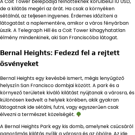
A Coit Tower belépődíja felnőtteknek körülbelül 10 USD,
de a kilátás megéri az árát. Ha csak a környéken
sétálnál, az teljesen ingyenes. Érdemes időzíteni a
látogatást a naplementére, amikor a város fényárban
úszik. A Telegraph Hill és a Coit Tower kihagyhatatlan
élmény mindenkinek, aki San Franciscóba látogat.
Bernal Heights: Fedezd fel a rejtett
ösvényeket
Bernal Heights egy kevésbé ismert, mégis lenyűgöző
helyszín San Francisco dombjai között. A park és a
környező területek kiváló kilátást nyújtanak a városra, és
különösen kedvelt a helyiek körében, akik gyakran
látogatnak ide sétálni, futni, vagy egyszerűen csak
élvezni a természet közelségét.
A Bernal Heights Park egy kis domb, amelynek csúcsáról
panorámás kilátás nyílik a városra és az öbölre. Az ide