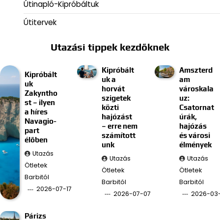
Útinapló-Kipróbáltuk
Útitervek
Utazási tippek kezdőknek
Kipróbált
Amszterd
Kipróbált
uk a
am
uk
horvát
városkala
Zakyntho
szigetek
uz:
st – ilyen
közti
Csatornat
a híres
hajózást
úrák,
Navagio-
– erre nem
hajózás
part
számított
és városi
élőben
unk
élmények
Utazás
Utazás
Utazás
Ötletek
Ötletek
Ötletek
Barbitól
Barbitól
Barbitól
2026-07-17
2026-07-07
2026-03
Párizs