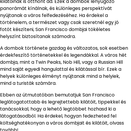
kilátóinak is otthont ad. Ezek a dombok lenyűgöző
panorámát kínálnak, és különleges perspektívát
nyújtanak a város felfedezéséhez. Ha érdekel a
történelem, a természet vagy csak szeretnél egy jó
fotót készíteni, San Francisco dombjai tökéletes
helyszínt biztosítanak számodra.
A dombok története gazdag és változatos, sok esetben
érdekfeszítő történetekkel és legendákkal. A város hét
dombja, mint a Twin Peaks, Nob Hill, vagy a Russian Hill
mind saját egyedi hangulattal és kilátással bír. Ezek a
helyek különleges élményt nyújtanak mind a helyiek,
mind a turisták számára.
Ebben az útmutatóban bemutatjuk San Francisco
leglátogatottabb és legrejtettebb kilátóit, tippekkel és
tanácsokkal, hogy a lehető legtöbbet hozhasd ki a
látogatásodból. Ha érdekel, hogyan fedezheted fel
költséghatékonyan a város dombjait és kilátóit, olvass
tovább!