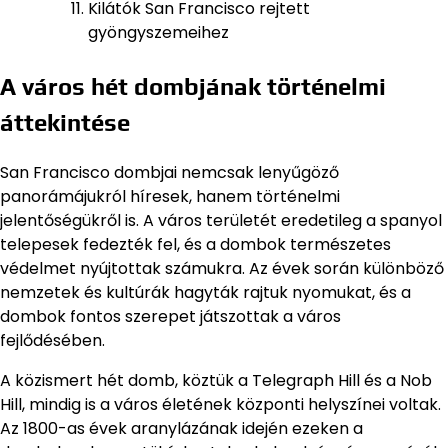
Kilátók San Francisco rejtett
gyöngyszemeihez
A város hét dombjának történelmi
áttekintése
San Francisco dombjai nemcsak lenyűgöző
panorámájukról híresek, hanem történelmi
jelentőségükről is. A város területét eredetileg a spanyol
telepesek fedezték fel, és a dombok természetes
védelmet nyújtottak számukra. Az évek során különböző
nemzetek és kultúrák hagyták rajtuk nyomukat, és a
dombok fontos szerepet játszottak a város
fejlődésében.
A közismert hét domb, köztük a Telegraph Hill és a Nob
Hill, mindig is a város életének központi helyszínei voltak.
Az 1800-as évek aranylázának idején ezeken a