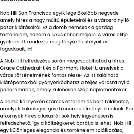
Nob Hill San Francisco egyik legelőkelőbb negyede,
amely híres a nagy múltú épületeiről és a városra nyíló
pazar kilátásairól. Ez a domb nemcsak a gazdag
történelem, hanem a luxus szinonimája is. A város elitje
gyakran itt rendezte meg fényűző estélyeit és
fogadásait.
A Nob Hill felfedezése során megcsodálhatod a híres
Grace Cathedral-t és a Fairmont Hotel-t, amelyek a
város történelmének fontos részei. Az itt található
kilátópontokból gyönyörködhetsz a teljes városra nyíló
panorámában, amely különösen szép naplementekor.
A domb környékén számos étterem és bárt találhatsz,
amelyek különleges gasztronómiai élményt kínálnak. Bár
a környék híres a luxusról, sok hely ingyenesen is
felfedezhető, így a költségkeret barátja is lehet. Nob Hill
egy különleges elegancia és történelem találkozása,