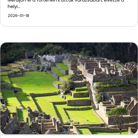
Merüljön el a történelmi utcák varázsában, élvezze a
helyi…
2026-01-18