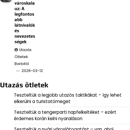
városkala
uz: A
legfontos
abb
látnivalók
és
nevezetes
ségek
Utazás
Ötletek
Barbitól
2026-03-12
Utazás ötletek
Teszteltük a legjobb utazós taktikákat – így lehet
elkerülni a turistatömeget
Teszteltük a tengerparti napfelkeltéket – ezért
érdemes korán kelni nyaraláson
Teszteltük a nyári városlátogatást – van, ahol