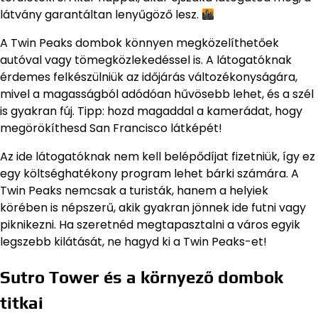
látvány garantáltan lenyűgöző lesz.
A Twin Peaks dombok könnyen megközelíthetőek
autóval vagy tömegközlekedéssel is. A látogatóknak
érdemes felkészülniük az időjárás változékonyságára,
mivel a magasságból adódóan hűvösebb lehet, és a szél
is gyakran fúj. Tipp: hozd magaddal a kamerádat, hogy
megörökíthesd San Francisco látképét!
Az ide látogatóknak nem kell belépődíjat fizetniük, így ez
egy költséghatékony program lehet bárki számára. A
Twin Peaks nemcsak a turisták, hanem a helyiek
körében is népszerű, akik gyakran jönnek ide futni vagy
piknikezni. Ha szeretnéd megtapasztalni a város egyik
legszebb kilátását, ne hagyd ki a Twin Peaks-et!
Sutro Tower és a környező dombok
titkai