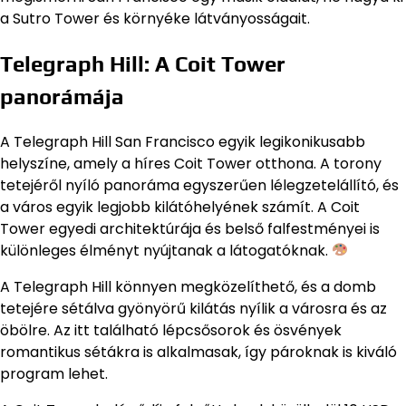
a Sutro Tower és környéke látványosságait.
Telegraph Hill: A Coit Tower
panorámája
A Telegraph Hill San Francisco egyik legikonikusabb
helyszíne, amely a híres Coit Tower otthona. A torony
tetejéről nyíló panoráma egyszerűen lélegzetelállító, és
a város egyik legjobb kilátóhelyének számít. A Coit
Tower egyedi architektúrája és belső falfestményei is
különleges élményt nyújtanak a látogatóknak.
A Telegraph Hill könnyen megközelíthető, és a domb
tetejére sétálva gyönyörű kilátás nyílik a városra és az
öbölre. Az itt található lépcsősorok és ösvények
romantikus sétákra is alkalmasak, így pároknak is kiváló
program lehet.