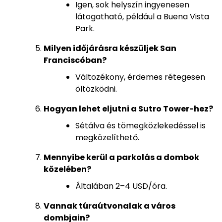
Igen, sok helyszín ingyenesen
látogatható, például a Buena Vista
Park.
Milyen időjárásra készüljek San
Franciscóban?
Változékony, érdemes rétegesen
öltözködni.
Hogyan lehet eljutni a Sutro Tower-hez?
Sétálva és tömegközlekedéssel is
megközelíthető.
Mennyibe kerül a parkolás a dombok
közelében?
Általában 2–4 USD/óra.
Vannak túraútvonalak a város
dombjain?