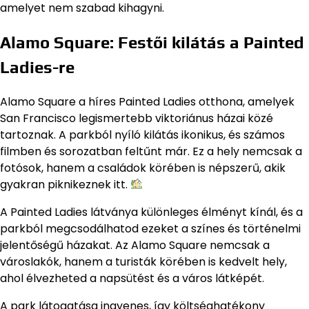
amelyet nem szabad kihagyni.
Alamo Square: Festői kilátás a Painted
Ladies-re
Alamo Square a híres Painted Ladies otthona, amelyek
San Francisco legismertebb viktoriánus házai közé
tartoznak. A parkból nyíló kilátás ikonikus, és számos
filmben és sorozatban feltűnt már. Ez a hely nemcsak a
fotósok, hanem a családok körében is népszerű, akik
gyakran piknikeznek itt.
A Painted Ladies látványa különleges élményt kínál, és a
parkból megcsodálhatod ezeket a színes és történelmi
jelentőségű házakat. Az Alamo Square nemcsak a
városlakók, hanem a turisták körében is kedvelt hely,
ahol élvezheted a napsütést és a város látképét.
A park látogatása ingyenes, így költséghatékony