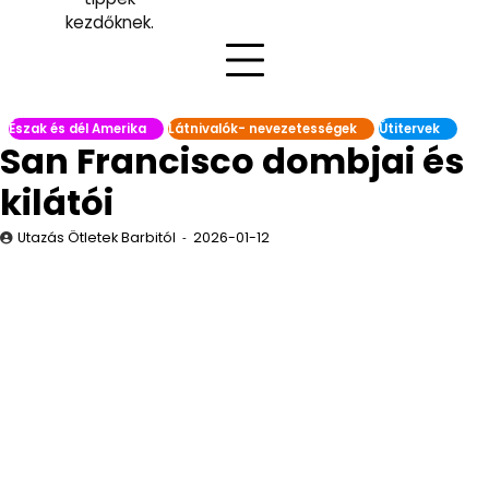
kezdőknek.
Észak és dél Amerika
Látnivalók- nevezetességek
Útitervek
San Francisco dombjai és
kilátói
Utazás Ötletek Barbitól
2026-01-12