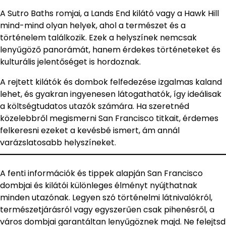
A Sutro Baths romjai, a Lands End kilátó vagy a Hawk Hill
mind-mind olyan helyek, ahol a természet és a
történelem találkozik. Ezek a helyszínek nemcsak
lenyűgöző panorámát, hanem érdekes történeteket és
kulturális jelentőséget is hordoznak.
A rejtett kilátók és dombok felfedezése izgalmas kaland
lehet, és gyakran ingyenesen látogathatók, így ideálisak
a költségtudatos utazók számára. Ha szeretnéd
közelebbről megismerni San Francisco titkait, érdemes
felkeresni ezeket a kevésbé ismert, ám annál
varázslatosabb helyszíneket.
A fenti információk és tippek alapján San Francisco
dombjai és kilátói különleges élményt nyújthatnak
minden utazónak. Legyen szó történelmi látnivalókról,
természetjárásról vagy egyszerűen csak pihenésről, a
város dombjai garantáltan lenyűgöznek majd. Ne felejtsd