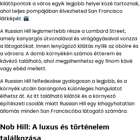
kilátópontok a város egyik legjobb helyei közé tartoznak,
ahol teljes pompájában élvezheted San Francisco
látképét.
A Russian Hill legismertebb része a Lombard Street,
amely kanyargós útvonalával és virágágyásaival vonzza
a látogatókat. Innen lenyűgöző kilátás nyílik az öbölre és
a városra. A domb környékén számos étterem és
kávézó található, ahol megpihenhetsz egy finom kávé
vagy ebéd mellett.
A Russian Hill felfedezése gyalogosan a legjobb, és a
környék utcáin barangolva különleges hangulatot
élhetsz át. Az itt található kilátók és a környező
építészeti csodák miatt Russian Hill egy kihagyhatatlan
állomás minden San Franciscóba látogató számára.
Nob Hill: A luxus és történelem
találkozása