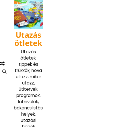
Skip
to
content
Utazás
ötletek
Utazás
ötletek,
tippek és
trükkök, hova
utazz, mikor
utazz,
útitervek,
programok,
látnivalók,
bakancslistás
helyek,
utazási
tippek