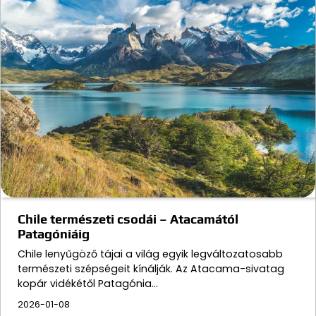
Chile természeti csodái – Atacamától
Patagóniáig
Chile lenyűgöző tájai a világ egyik legváltozatosabb
természeti szépségeit kínálják. Az Atacama-sivatag
kopár vidékétől Patagónia…
2026-01-08