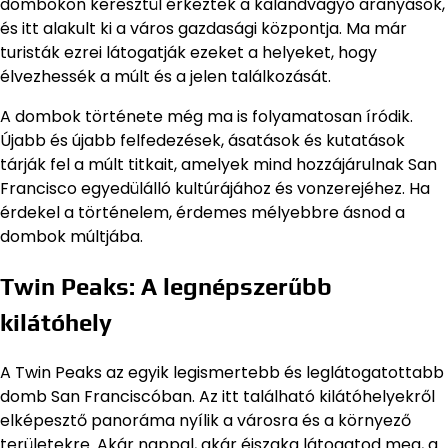
dombokon keresztül érkeztek a kalandvágyó aranyásók,
és itt alakult ki a város gazdasági központja. Ma már
turisták ezrei látogatják ezeket a helyeket, hogy
élvezhessék a múlt és a jelen találkozását.
A dombok története még ma is folyamatosan íródik.
Újabb és újabb felfedezések, ásatások és kutatások
tárják fel a múlt titkait, amelyek mind hozzájárulnak San
Francisco egyedülálló kultúrájához és vonzerejéhez. Ha
érdekel a történelem, érdemes mélyebbre ásnod a
dombok múltjába.
Twin Peaks: A legnépszerűbb
kilátóhely
A Twin Peaks az egyik legismertebb és leglátogatottabb
domb San Franciscóban. Az itt található kilátóhelyekről
elképesztő panoráma nyílik a városra és a környező
területekre. Akár nappal, akár éjszaka látogatod meg, a