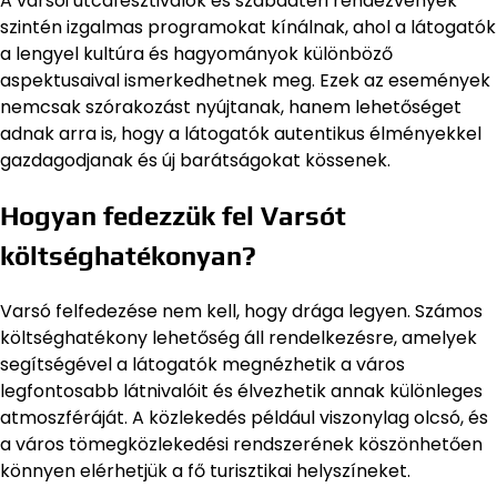
A varsói utcafesztiválok és szabadtéri rendezvények
szintén izgalmas programokat kínálnak, ahol a látogatók
a lengyel kultúra és hagyományok különböző
aspektusaival ismerkedhetnek meg. Ezek az események
nemcsak szórakozást nyújtanak, hanem lehetőséget
adnak arra is, hogy a látogatók autentikus élményekkel
gazdagodjanak és új barátságokat kössenek.
Hogyan fedezzük fel Varsót
költséghatékonyan?
Varsó felfedezése nem kell, hogy drága legyen. Számos
költséghatékony lehetőség áll rendelkezésre, amelyek
segítségével a látogatók megnézhetik a város
legfontosabb látnivalóit és élvezhetik annak különleges
atmoszféráját. A közlekedés például viszonylag olcsó, és
a város tömegközlekedési rendszerének köszönhetően
könnyen elérhetjük a fő turisztikai helyszíneket.