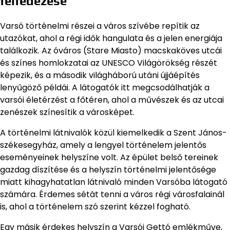
felfedezése
Varsó történelmi részei a város szívébe repítik az
utazókat, ahol a régi idők hangulata és a jelen energiája
találkozik. Az óváros (Stare Miasto) macskaköves utcái
és színes homlokzatai az UNESCO Világörökség részét
képezik, és a második világháború utáni újjáépítés
lenyűgöző példái. A látogatók itt megcsodálhatják a
varsói életérzést a főtéren, ahol a művészek és az utcai
zenészek színesítik a városképet.
A történelmi látnivalók közül kiemelkedik a Szent János-
székesegyház, amely a lengyel történelem jelentős
eseményeinek helyszíne volt. Az épület belső tereinek
gazdag díszítése és a helyszín történelmi jelentősége
miatt kihagyhatatlan látnivaló minden Varsóba látogató
számára. Érdemes sétát tenni a város régi városfalainál
is, ahol a történelem szó szerint kézzel fogható.
Egy másik érdekes helyszín a Varsói Gettó emlékműve,