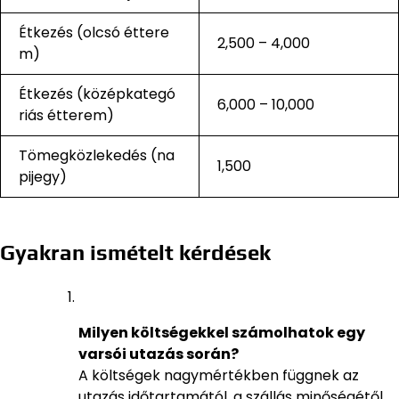
Étkezés (olcsó éttere
2,500 – 4,000
m)
Étkezés (középkategó
6,000 – 10,000
riás étterem)
Tömegközlekedés (na
1,500
pijegy)
Gyakran ismételt kérdések
Milyen költségekkel számolhatok egy
varsói utazás során?
A költségek nagymértékben függnek az
utazás időtartamától, a szállás minőségétől