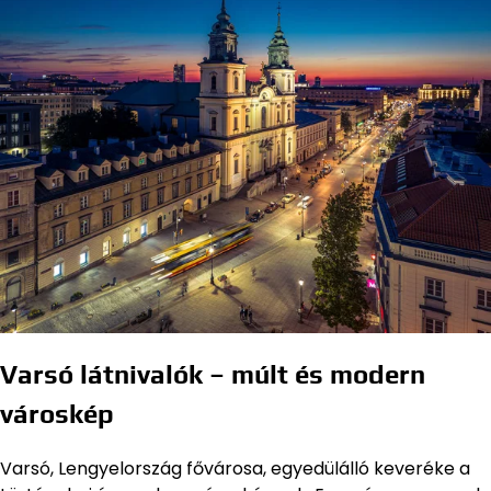
Varsó látnivalók – múlt és modern
városkép
Varsó, Lengyelország fővárosa, egyedülálló keveréke a