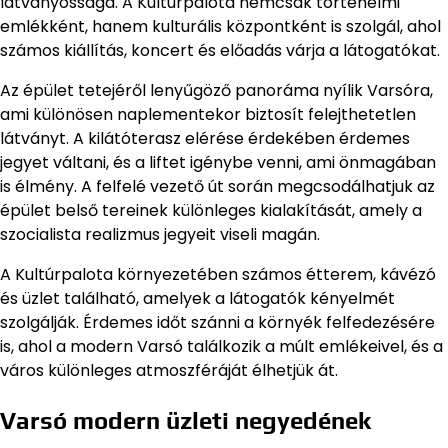
látványossága. A Kultúrpalota nemcsak történelmi
emlékként, hanem kulturális központként is szolgál, ahol
számos kiállítás, koncert és előadás várja a látogatókat.
Az épület tetejéről lenyűgöző panoráma nyílik Varsóra,
ami különösen naplementekor biztosít felejthetetlen
látványt. A kilátóterasz elérése érdekében érdemes
jegyet váltani, és a liftet igénybe venni, ami önmagában
is élmény. A felfelé vezető út során megcsodálhatjuk az
épület belső tereinek különleges kialakítását, amely a
szocialista realizmus jegyeit viseli magán.
A Kultúrpalota környezetében számos étterem, kávézó
és üzlet található, amelyek a látogatók kényelmét
szolgálják. Érdemes időt szánni a környék felfedezésére
is, ahol a modern Varsó találkozik a múlt emlékeivel, és a
város különleges atmoszféráját élhetjük át.
Varsó modern üzleti negyedének