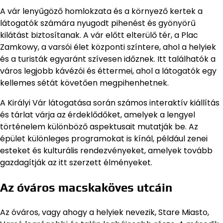
A vár lenyűgöző homlokzata és a környező kertek a
látogatók számára nyugodt pihenést és gyönyörű
kilátást biztosítanak. A vár előtt elterülő tér, a Plac
Zamkowy, a varsói élet központi színtere, ahol a helyiek
és a turisták egyaránt szívesen időznek. Itt találhatók a
város legjobb kávézói és éttermei, ahol a látogatók egy
kellemes sétát követően megpihenhetnek.
A Királyi Vár látogatása során számos interaktív kiállítás
és tárlat várja az érdeklődőket, amelyek a lengyel
történelem különböző aspektusait mutatják be. Az
épület különleges programokat is kínál, például zenei
esteket és kulturális rendezvényeket, amelyek tovább
gazdagítják az itt szerzett élményeket.
Az óváros macskaköves utcáin
Az óváros, vagy ahogy a helyiek nevezik, Stare Miasto,