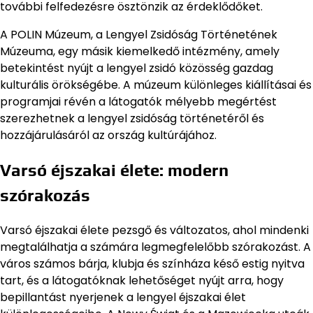
további felfedezésre ösztönzik az érdeklődőket.
A POLIN Múzeum, a Lengyel Zsidóság Történetének
Múzeuma, egy másik kiemelkedő intézmény, amely
betekintést nyújt a lengyel zsidó közösség gazdag
kulturális örökségébe. A múzeum különleges kiállításai és
programjai révén a látogatók mélyebb megértést
szerezhetnek a lengyel zsidóság történetéről és
hozzájárulásáról az ország kultúrájához.
Varsó éjszakai élete: modern
szórakozás
Varsó éjszakai élete pezsgő és változatos, ahol mindenki
megtalálhatja a számára legmegfelelőbb szórakozást. A
város számos bárja, klubja és színháza késő estig nyitva
tart, és a látogatóknak lehetőséget nyújt arra, hogy
bepillantást nyerjenek a lengyel éjszakai élet