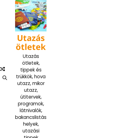
Skip
to
content
Utazás
ötletek
Utazás
ötletek,
tippek és
trükkök, hova
utazz, mikor
utazz,
útitervek,
programok,
látnivalók,
bakancslistás
helyek,
utazási
tippek