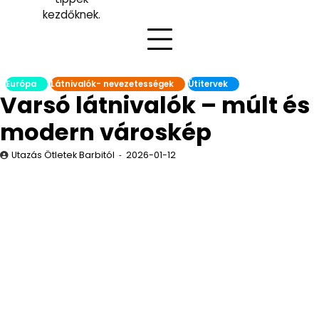
kezdőknek.
Európa
Látnivalók- nevezetességek
Útitervek
Varsó látnivalók – múlt és
modern városkép
Utazás Ötletek Barbitól
2026-01-12