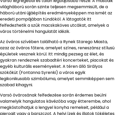
Varsó legrégebbi és talán legbájosabb része. A második
világháború során szinte teljesen megsemmisült, de a
háború utáni újjáépítés eredményeképpen ma ismét az
eredeti pompájában tündököl. A látogatók itt
felfedezhetik a szűk macskaköves utcákat, amelyek a
város történelmi hangulatát idézik.
Az óváros szívében található a Rynek Starego Miasta,
azaz az óváros főtere, amelyet színes, reneszánsz stílusú
épületek vesznek körül. Itt mindig pezseg az élet, és
gyakran rendeznek szabadtéri koncerteket, piacokat és
egyéb kulturális eseményeket. A téren álló Sirályos
szökőkút (Fontanna Syrenki) a város egyik
legikonikusabb szimbóluma, amelyet semmiképpen sem
szabad kihagyni.
Varsó óvárosának felfedezése során érdemes beülni
valamelyik hangulatos kávézóba vagy étterembe, ahol
megkóstolhatjuk a lengyel konyha remekeit, például a
pierogit vagy a barszczot. A helyi ízek és illatok tökéletes