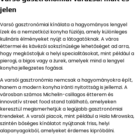
jelen
Varsó gasztronómiai kínálata a hagyományos lengyel
ízek és a nemzetközi konyha fúziója, amely különleges
kulináris élményeket nyújt a látogatóknak. A város
éttermei és kávézói sokszínűsége lehetőséget ad arra,
hogy megkóstoljuk a helyi specialitásokat, mint például a
pierogi, a bigos vagy a żurek, amelyek mind a lengyel
konyha jellegzetes fogásai.
A varsói gasztronómia nemcsak a hagyományokra épít,
hanem a modern konyha iránti nyitottság is jellemzi. A
városban számos Michelin-csillagos étterem és
innovatív street food stand található, amelyeken
keresztül megismerhetjük a legújabb gasztronómiai
trendeket. A varsói piacok, mint például a Hala Mirowska,
szintén bőséges kínálatot nyújtanak friss, helyi
alapanyagokból, amelyeket érdemes kipróbálni.