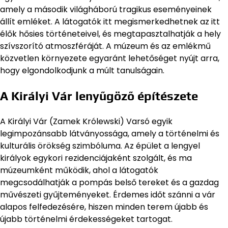
amely a második világháború tragikus eseményeinek
állít emléket. A látogatók itt megismerkedhetnek az itt
élők hősies történeteivel, és megtapasztalhatják a hely
szívszorító atmoszféráját. A múzeum és az emlékmű
közvetlen környezete egyaránt lehetőséget nyújt arra,
hogy elgondolkodjunk a múlt tanulságain.
A Királyi Vár lenyűgöző építészete
A Királyi Vár (Zamek Królewski) Varsó egyik
legimpozánsabb látványossága, amely a történelmi és
kulturális örökség szimbóluma. Az épület a lengyel
királyok egykori rezidenciájaként szolgált, és ma
múzeumként működik, ahol a látogatók
megcsodálhatják a pompás belső tereket és a gazdag
művészeti gyűjteményeket. Érdemes időt szánni a vár
alapos felfedezésére, hiszen minden terem újabb és
újabb történelmi érdekességeket tartogat.