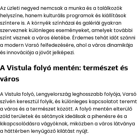
Az üzleti negyed nemcsak a munka és a találkozók
helyszíne, hanem kulturális programok és kiállítások
színtere is. A környék színházai és galériái gyakran
szerveznek különleges eseményeket, amelyek további
színt visznek a város életébe. Érdemes tehát időt szánni
a modern Varsó felfedezésére, ahol a város dinamikája
és innovációja a jövőt jelképezi.
A Vistula folyó mentén: természet és
város
A Vistula folyó, Lengyelország leghosszabb folyója, Varsó
szívén keresztül folyik, és különleges kapcsolatot teremt
a város és a természet között. A folyó mentén elterülő
zöld területek és sétányok ideálisak a pihenésre és a
kikapcsolódásra vágyóknak, miközben a város látványa
a háttérben lenyűgöző kilátást nyújt.