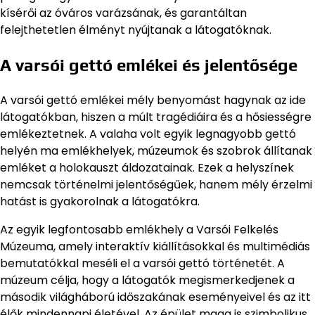
kísérői az óváros varázsának, és garantáltan
felejthetetlen élményt nyújtanak a látogatóknak.
A varsói gettó emlékei és jelentősége
A varsói gettó emlékei mély benyomást hagynak az ide
látogatókban, hiszen a múlt tragédiáira és a hősiességre
emlékeztetnek. A valaha volt egyik legnagyobb gettó
helyén ma emlékhelyek, múzeumok és szobrok állítanak
emléket a holokauszt áldozatainak. Ezek a helyszínek
nemcsak történelmi jelentőségűek, hanem mély érzelmi
hatást is gyakorolnak a látogatókra.
Az egyik legfontosabb emlékhely a Varsói Felkelés
Múzeuma, amely interaktív kiállításokkal és multimédiás
bemutatókkal meséli el a varsói gettó történetét. A
múzeum célja, hogy a látogatók megismerkedjenek a
második világháború időszakának eseményeivel és az itt
élők mindennapi életével. Az épület maga is szimbolikus