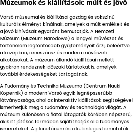
Múzeumok és kiállítások: múlt és jövő
Varsó múzeumai és kiállításai gazdag és sokszínű
kulturális élményt kínálnak, amelyek a múlt emlékeit és
a jövő kihívásait egyaránt bemutatják. A Nemzeti
Múzeum (Muzeum Narodowe) a lengyel művészet és
történelem legfontosabb gyűjteményeit őrzi, beleértve
a középkori, reneszánsz és modern művészeti
alkotásokat. A múzeum állandó kiállításai mellett
gyakran rendeznek időszaki tárlatokat is, amelyek
további érdekességeket tartogatnak.
A Tudomány és Technika Múzeuma (Centrum Nauki
Kopernik) a modern Varsó egyik legnépszerűbb
látványossága, ahol az interaktív kiállítások segítségével
ismerhetjük meg a tudomány és technológia világát. A
múzeum különösen a fiatal látogatók körében népszerű,
akik itt játékos formában sajátíthatják el a tudományos
ismereteket. A planetárium és a különleges bemutatók