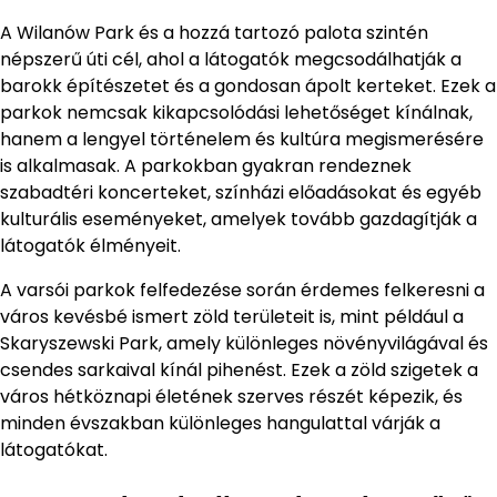
A Wilanów Park és a hozzá tartozó palota szintén
népszerű úti cél, ahol a látogatók megcsodálhatják a
barokk építészetet és a gondosan ápolt kerteket. Ezek a
parkok nemcsak kikapcsolódási lehetőséget kínálnak,
hanem a lengyel történelem és kultúra megismerésére
is alkalmasak. A parkokban gyakran rendeznek
szabadtéri koncerteket, színházi előadásokat és egyéb
kulturális eseményeket, amelyek tovább gazdagítják a
látogatók élményeit.
A varsói parkok felfedezése során érdemes felkeresni a
város kevésbé ismert zöld területeit is, mint például a
Skaryszewski Park, amely különleges növényvilágával és
csendes sarkaival kínál pihenést. Ezek a zöld szigetek a
város hétköznapi életének szerves részét képezik, és
minden évszakban különleges hangulattal várják a
látogatókat.