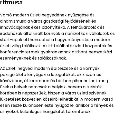
ritmusa
Varsó modern üzleti negyedének nyüzsgése és
dinamizmusa a város gazdasági fejlődésének és
innovációjának ékes bizonyítéka. A felhőkarcolók és
irodaházak által uralt környék a nemzetközi vállalatok és
start-upok otthona, ahol a hagyományos és a modern
üzleti világ találkozik. Az itt található üzleti központok és
konferenciatermek gyakran adnak otthont nemzetközi
eseményeknek és találkozóknak.
Az üzleti negyed modern építészete és a környék
pezsgő élete lenyűgözi a látogatókat, akik számos
kávézóban, étteremben és bárban pihenhetnek meg.
Ezek a helyek nemcsak a helyiek, hanem a turisták
körében is népszerűek, hiszen a város üzleti szívének
lüktetését közvetlen közelről élhetik át. A modern Varsó
ezen része különösen este nyűgöz le, amikor a fények és
árnyékok különleges hangulatot teremtenek.