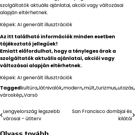
szolgáltatók aktuális ajánlatai, akciói vagy változásai
alapján eltérhetnek.
Képek: AI generált illusztrációk
Az itt található információk minden esetben
tájékoztató jellegűek!
Emiatt előfordulhat, hogy a tényleges árak a
szolgáltatók aktuális ajánlatai, akciói vagy
változásai alapján eltérhetnek.
Képek: AI generált illusztrációk
Tagged
kultúra
,
látnivalók
,
modern
,
múlt
,
turizmus
,
utazás
,
városkép
,
Varsó
Lengyelország legszebb
San Francisco dombjai és
Bejegyzés
városai – útiterv
kilátói
navigáció
Olvass tovább