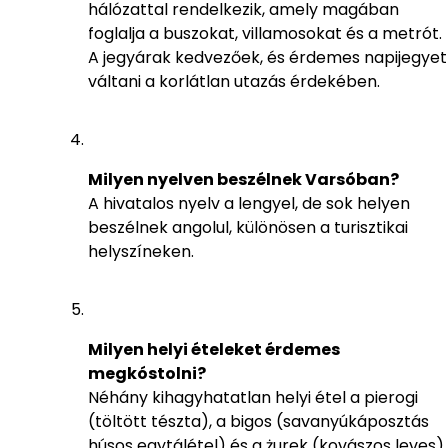
hálózattal rendelkezik, amely magában
foglalja a buszokat, villamosokat és a metrót.
A jegyárak kedvezőek, és érdemes napijegyet
váltani a korlátlan utazás érdekében.
Milyen nyelven beszélnek Varsóban?
A hivatalos nyelv a lengyel, de sok helyen
beszélnek angolul, különösen a turisztikai
helyszíneken.
Milyen helyi ételeket érdemes
megkóstolni?
Néhány kihagyhatatlan helyi étel a pierogi
(töltött tészta), a bigos (savanyúkáposztás
húsos egytálétel) és a żurek (kovászos leves).