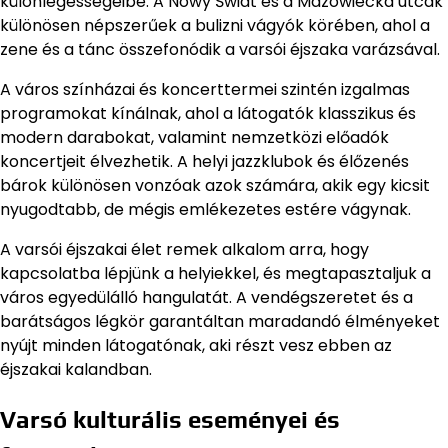
különlegességeibe. A Nowy Świat és a Mazowiecka utcák
különösen népszerűek a bulizni vágyók körében, ahol a
zene és a tánc összefonódik a varsói éjszaka varázsával.
A város színházai és koncerttermei szintén izgalmas
programokat kínálnak, ahol a látogatók klasszikus és
modern darabokat, valamint nemzetközi előadók
koncertjeit élvezhetik. A helyi jazzklubok és élőzenés
bárok különösen vonzóak azok számára, akik egy kicsit
nyugodtabb, de mégis emlékezetes estére vágynak.
A varsói éjszakai élet remek alkalom arra, hogy
kapcsolatba lépjünk a helyiekkel, és megtapasztaljuk a
város egyedülálló hangulatát. A vendégszeretet és a
barátságos légkör garantáltan maradandó élményeket
nyújt minden látogatónak, aki részt vesz ebben az
éjszakai kalandban.
Varsó kulturális eseményei és