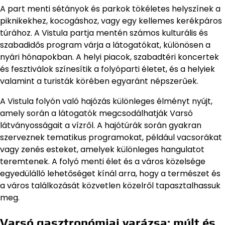
A part menti sétányok és parkok tökéletes helyszínek a
piknikekhez, kocogáshoz, vagy egy kellemes kerékpáros
túrához. A Vistula partja mentén számos kulturális és
szabadidős program várja a látogatókat, különösen a
nyári hónapokban. A helyi piacok, szabadtéri koncertek
és fesztiválok színesítik a folyóparti életet, és a helyiek
valamint a turisták körében egyaránt népszerűek.
A Vistula folyón való hajózás különleges élményt nyújt,
amely során a látogatók megcsodálhatják Varsó
látványosságait a vízről. A hajótúrák során gyakran
szerveznek tematikus programokat, például vacsorákat
vagy zenés esteket, amelyek különleges hangulatot
teremtenek. A folyó menti élet és a város közelsége
egyedülálló lehetőséget kínál arra, hogy a természet és
a város találkozását közvetlen közelről tapasztalhassuk
meg.
Varsó gasztronómiai varázsa: múlt és