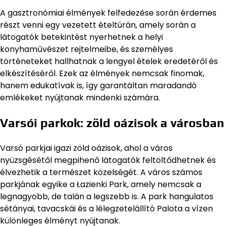
A gasztronómiai élmények felfedezése során érdemes
részt venni egy vezetett ételtúrán, amely során a
látogatók betekintést nyerhetnek a helyi
konyhaművészet rejtelmeibe, és személyes
történeteket hallhatnak a lengyel ételek eredetéről és
elkészítéséről. Ezek az élmények nemcsak finomak,
hanem edukatívak is, így garantáltan maradandó
emlékeket nyújtanak mindenki számára.
Varsói parkok: zöld oázisok a városban
Varsó parkjai igazi zöld oázisok, ahol a város
nyüzsgésétől megpihenő látogatók feltöltődhetnek és
élvezhetik a természet közelségét. A város számos
parkjának egyike a Łazienki Park, amely nemcsak a
legnagyobb, de talán a legszebb is. A park hangulatos
sétányai, tavacskái és a lélegzetelállító Palota a vízen
különleges élményt nyújtanak.