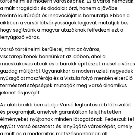
történelmi és modern városképnek. Ez a város nemcsak
a múlt tragédiáit és diadalait őrzi, hanem a jövőbe
tekintő kultúráját és innovációját is bemutatja. Ebben a
cikkben a varsói látványosságok legjavát mutatjuk be,
hogy segítsünk a magyar utazóknak felfedezni ezt a
lenyűgöző város.
Varsó történelmi kerületei, mint az óváros,
visszarepítenek bennünket az időben, ahol a
macskaköves utcák és a barokk építészet mesél a város
gazdag múltjáról. Ugyanakkor a modern üzleti negyedek
nyüzsgő atmoszférája és a Vistula folyó mentén elterülő
természeti szépségek mutatják meg Varsó dinamikus
jelenét és jövőjét.
Az alábbi cikk bemutatja Varsó legfontosabb látnivalóit
és programjait, amelyek garantáltan felejthetetlen
élményeket nyújtanak minden látogatónak. Fedezzük fel
együtt Varsó összetett és lenyűgöző városképét, amely
a múlt és a modernitás metszéspontjában áll.