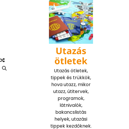
Skip
to
content
Utazás
ötletek
Utazás ötletek,
tippek és trükkök,
hova utazz, mikor
utazz, útitervek,
programok,
látnivalók,
bakancslistás
helyek, utazási
tippek kezdőknek.