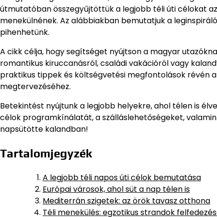
útmutatóban összegyűjtöttük a legjobb téli úti célokat a
menekülnének. Az alábbiakban bemutatjuk a leginspirálób
pihenhetünk.
A cikk célja, hogy segítséget nyújtson a magyar utazóknak 
romantikus kiruccanásról, családi vakációról vagy kalandv
praktikus tippek és költségvetési megfontolások révén a
megtervezéséhez.
Betekintést nyújtunk a legjobb helyekre, ahol télen is élv
célok programkínálatát, a szálláslehetőségeket, valamin
napsütötte kalandban!
Tartalomjegyzék
A legjobb téli napos úti célok bemutatása
Európai városok, ahol süt a nap télen is
Mediterrán szigetek: az örök tavasz otthona
Téli menekülés: egzotikus strandok felfedezé