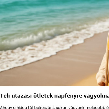
Téli utazási ötletek napfényre vágyókn
Ahogy a hideg tél beköszönt, sokan vágyunk melegebb ég