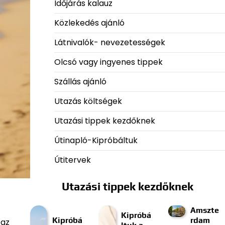
Időjárás kalauz
Közlekedés ajánló
Látnivalók- nevezetességek
Olcsó vagy ingyenes tippek
Szállás ajánló
Utazás költségek
Utazási tippek kezdőknek
Útinapló-Kipróbáltuk
Útitervek
Utazási tippek kezdőknek
Amszte
Kipróbá
Kipróbá
rdam
 az