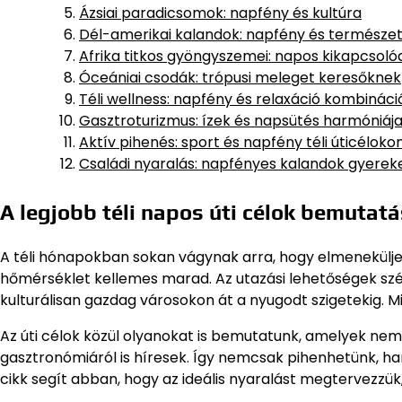
Ázsiai paradicsomok: napfény és kultúra
Dél-amerikai kalandok: napfény és természe
Afrika titkos gyöngyszemei: napos kikapcsoló
Óceániai csodák: trópusi meleget keresőknek
Téli wellness: napfény és relaxáció kombináci
Gasztroturizmus: ízek és napsütés harmóniáj
Aktív pihenés: sport és napfény téli úticéloko
Családi nyaralás: napfényes kalandok gyerek
A legjobb téli napos úti célok bemutat
A téli hónapokban sokan vágynak arra, hogy elmeneküljen
hőmérséklet kellemes marad. Az utazási lehetőségek széle
kulturálisan gazdag városokon át a nyugodt szigetekig. 
Az úti célok közül olyanokat is bemutatunk, amelyek nemc
gasztronómiáról is híresek. Így nemcsak pihenhetünk, han
cikk segít abban, hogy az ideális nyaralást megtervezz