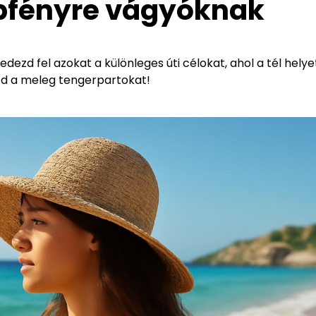
napfényre vágyóknak
ezd fel azokat a különleges úti célokat, ahol a tél helye
ezd a meleg tengerpartokat!