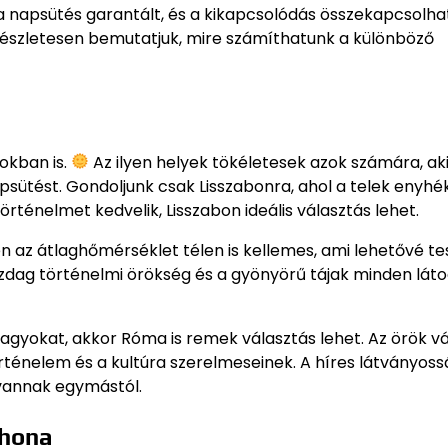
l a napsütés garantált, és a kikapcsolódás összekapcsolha
 részletesen bemutatjuk, mire számíthatunk a különböző
okban is.
Az ilyen helyek tökéletesek azok számára, a
psütést. Gondoljunk csak Lisszabonra, ahol a telek enyhé
történelmet kedvelik, Lisszabon ideális választás lehet.
en az átlaghőmérséklet télen is kellemes, ami lehetővé tes
azdag történelmi örökség és a gyönyörű tájak minden lát
 fagyokat, akkor Róma is remek választás lehet. Az örök 
örténelem és a kultúra szerelmeseinek. A híres látványoss
 vannak egymástól.
thona