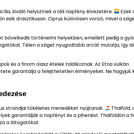
cília, kiváló helyszínek a téli napfény élvezetére.
Ezek 
án esik drasztikusan. Ciprus különösen vonzó, mivel a szig
et bővelkedik történelmi helyekben, emellett pedig a gy
togatókat. Télen a sziget nyugodtabb arcát mutatja, így id
apok és a finom olasz ételek találkoznak. Az Etna vulkán
ete garantálja a felejthetetlen élményeket. Ne hagyjuk k
fedezése
kus strandjai tökéletes menedéket nyújtanak.
Thaiföld, 
ek garantálják a napfényt és a pihenést. Thaiföldön a f
za a látogatókat.