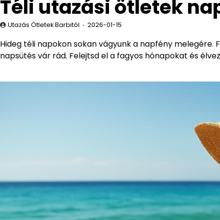
Téli utazási ötletek 
Utazás Ötletek Barbitól
2026-01-15
Hideg téli napokon sokan vágyunk a napfény melegére. Fed
napsütés vár rád. Felejtsd el a fagyos hónapokat és élv