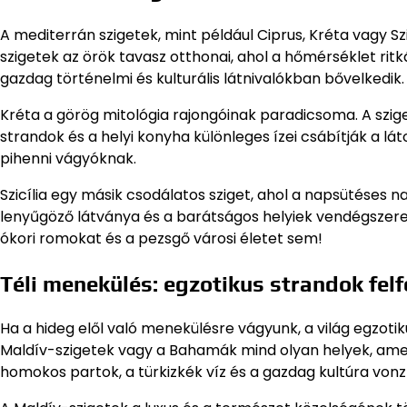
A mediterrán szigetek, mint például Ciprus, Kréta vagy Szi
szigetek az örök tavasz otthonai, ahol a hőmérséklet ritk
gazdag történelmi és kulturális látnivalókban bővelkedik.
Kréta a görög mitológia rajongóinak paradicsoma. A szig
strandok és a helyi konyha különleges ízei csábítják a lá
pihenni vágyóknak.
Szicília egy másik csodálatos sziget, ahol a napsütéses n
lenyűgöző látványa és a barátságos helyiek vendégszeret
ókori romokat és a pezsgő városi életet sem!
Téli menekülés: egzotikus strandok fel
Ha a hideg elől való menekülésre vágyunk, a világ egzoti
Maldív-szigetek vagy a Bahamák mind olyan helyek, amely
homokos partok, a türkizkék víz és a gazdag kultúra vonz