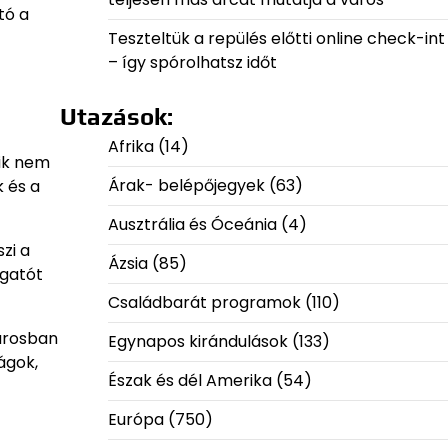
tó a
Teszteltük a repülés előtti online check-int
– így spórolhatsz időt
Utazások:
Afrika
(14)
kik nem
Árak- belépőjegyek
(63)
k és a
Ausztrália és Óceánia
(4)
zi a
Ázsia
(85)
ogatót
Családbarát programok
(110)
városban
Egynapos kirándulások
(133)
ágok,
Észak és dél Amerika
(54)
Európa
(750)