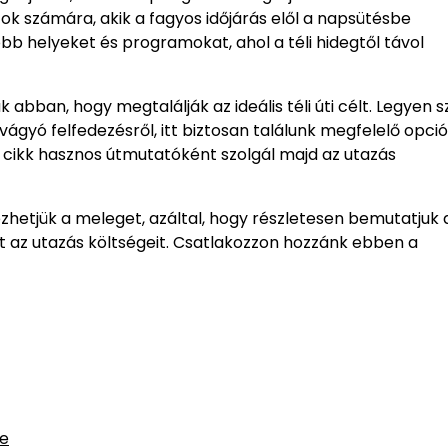
zok számára, akik a fagyos időjárás elől a napsütésbe
b helyeket és programokat, ahol a téli hidegtől távol
abban, hogy megtalálják az ideális téli úti célt. Legyen s
ágyó felfedezésről, itt biztosan találunk megfelelő opció
 cikk hasznos útmutatóként szolgál majd az utazás
ezhetjük a meleget, azáltal, hogy részletesen bemutatjuk a
t az utazás költségeit. Csatlakozzon hozzánk ebben a
se