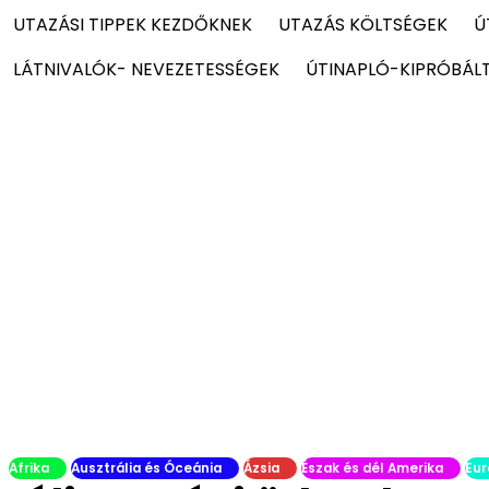
UTAZÁSI TIPPEK KEZDŐKNEK
UTAZÁS KÖLTSÉGEK
Ú
LÁTNIVALÓK- NEVEZETESSÉGEK
ÚTINAPLÓ-KIPRÓBÁL
Afrika
Ausztrália és Óceánia
Ázsia
Észak és dél Amerika
Eur