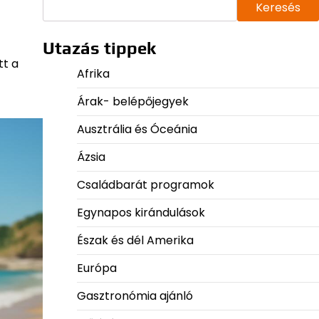
Keresés
Utazás tippek
tt a
Afrika
Árak- belépőjegyek
Ausztrália és Óceánia
Ázsia
Családbarát programok
Egynapos kirándulások
Észak és dél Amerika
Európa
Gasztronómia ajánló