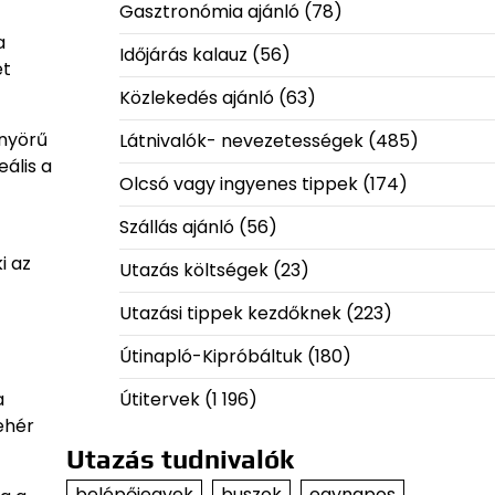
Gasztronómia ajánló
(78)
a
Időjárás kalauz
(56)
et
Közlekedés ajánló
(63)
önyörű
Látnivalók- nevezetességek
(485)
eális a
Olcsó vagy ingyenes tippek
(174)
Szállás ajánló
(56)
i az
Utazás költségek
(23)
Utazási tippek kezdőknek
(223)
Útinapló-Kipróbáltuk
(180)
Útitervek
(1 196)
a
ehér
Utazás tudnivalók
belépőjegyek
buszok
egynapos