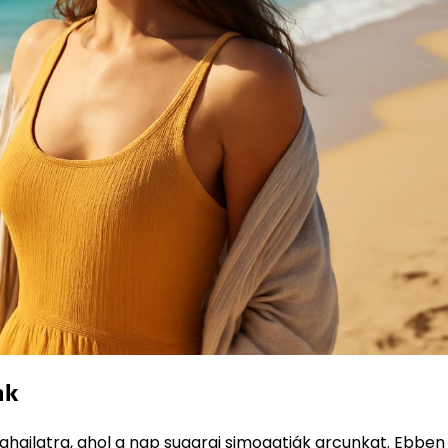
ak
hajlatra, ahol a nap sugarai simogatják arcunkat. Ebben