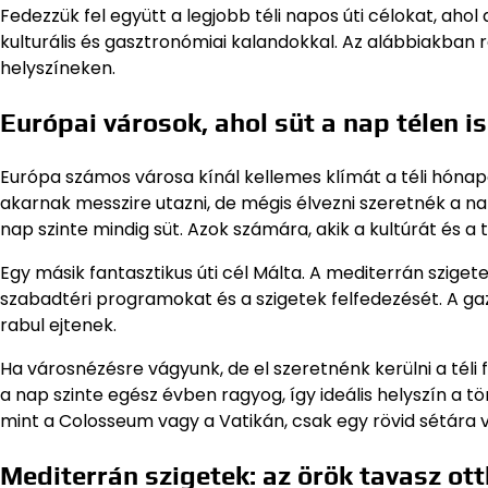
Fedezzük fel együtt a legjobb téli napos úti célokat, aho
kulturális és gasztronómiai kalandokkal. Az alábbiakban
helyszíneken.
Európai városok, ahol süt a nap télen is
Európa számos városa kínál kellemes klímát a téli hónap
akarnak messzire utazni, de mégis élvezni szeretnék a na
nap szinte mindig süt. Azok számára, akik a kultúrát és a 
Egy másik fantasztikus úti cél Málta. A mediterrán sziget
szabadtéri programokat és a szigetek felfedezését. A g
rabul ejtenek.
Ha városnézésre vágyunk, de el szeretnénk kerülni a téli
a nap szinte egész évben ragyog, így ideális helyszín a t
mint a Colosseum vagy a Vatikán, csak egy rövid sétára
Mediterrán szigetek: az örök tavasz ot