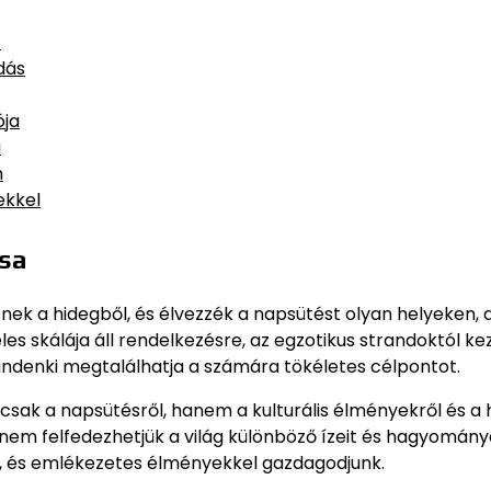
t
dás
ója
a
n
ekkel
ása
ek a hidegből, és élvezzék a napsütést olyan helyeken, 
s skálája áll rendelkezésre, az egzotikus strandoktól ke
Mindenki megtalálhatja a számára tökéletes célpontot.
sak a napsütésről, hanem a kulturális élményekről és a h
em felfedezhetjük a világ különböző ízeit és hagyományai
ük, és emlékezetes élményekkel gazdagodjunk.