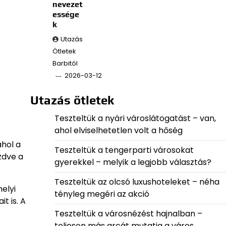
nevezet
essége
k
Utazás
Ötletek
Barbitól
2026-03-12
Utazás ötletek
Teszteltük a nyári városlátogatást – van,
ahol elviselhetetlen volt a hőség
ahol a
Teszteltük a tengerparti városokat
zdve a
gyerekkel – melyik a legjobb választás?
Teszteltük az olcsó luxushoteleket – néha
elyi
tényleg megéri az akció
t is. A
Teszteltük a városnézést hajnalban –
teljesen más arcát mutatja a város