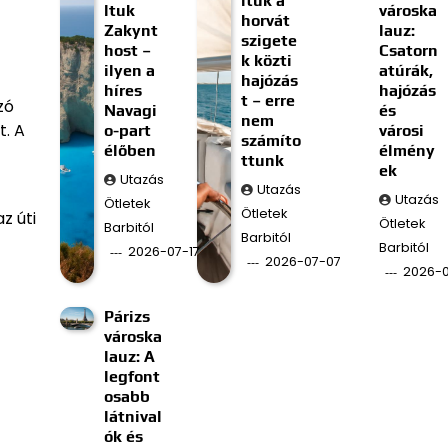
ltuk a
ltuk
városka
horvát
Zakynt
lauz:
szigete
host –
Csatorn
k közti
ilyen a
atúrák,
hajózás
híres
hajózás
t – erre
zó
Navagi
és
nem
t. A
o-part
városi
számíto
élőben
élmény
ttunk
ek
Utazás
Utazás
Utazás
Ötletek
Ötletek
z úti
Ötletek
Barbitól
Barbitól
Barbitól
2026-07-17
2026-07-07
2026-
Párizs
városka
lauz: A
legfont
osabb
látnival
ók és