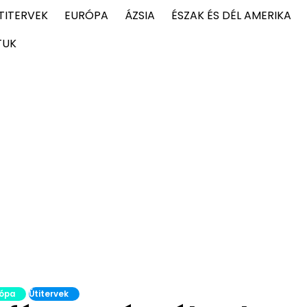
TITERVEK
EURÓPA
ÁZSIA
ÉSZAK ÉS DÉL AMERIKA
TUK
ópa
Útitervek