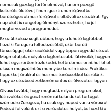
nemcsak gazdag történelmével, hanem pezsgő
kulturális életével, finom gasztronómiájával és
barátságos atmoszférájával is elbűvöli az utazókat. Egy
nap alatt is rengeteg élményt szerezhetsz, ha jól
megtervezed a programodat.
Ez az útikalauz segít abban, hogy a lehető legtöbbet
hozd ki Zaragoza felfedezéséből, akár baráti
társasággal, akár családdal vagy éppen egyedül utazol.
Megmutatjuk, melyek a legfontosabb látnivalók, hogyan
lehet egyszerűen közlekedni, hol érdemes enni, hol lehet
olcsón megszállni, és mennyibe kerül mindez. Praktikus
tippekkel, árakkal és hasznos tanácsokkal készülünk,
hogy az utazásod zökkenőmentes és élvezetes legyen.
Olvass tovább, hogy megtudd, milyen programokat,
látnivalókat és gasztronómiai kalandokat tartogat
számodra Zaragoza, ha csak egy napod van a városra!
Fedezd fel velünk ezt a varázslatos helyet, és hozd ki a