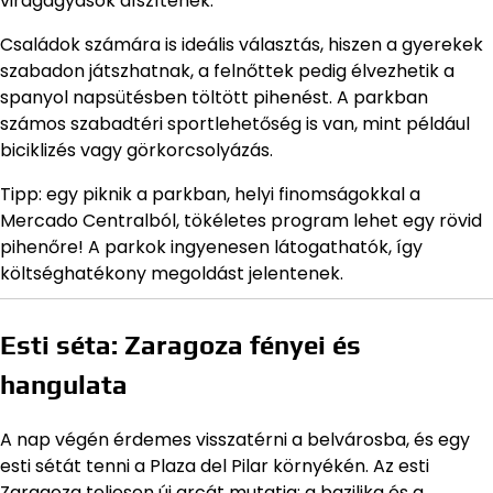
virágágyások díszítenek.
Családok számára is ideális választás, hiszen a gyerekek
szabadon játszhatnak, a felnőttek pedig élvezhetik a
spanyol napsütésben töltött pihenést. A parkban
számos szabadtéri sportlehetőség is van, mint például
biciklizés vagy görkorcsolyázás.
Tipp: egy piknik a parkban, helyi finomságokkal a
Mercado Centralból, tökéletes program lehet egy rövid
pihenőre! A parkok ingyenesen látogathatók, így
költséghatékony megoldást jelentenek.
Esti séta: Zaragoza fényei és
hangulata
A nap végén érdemes visszatérni a belvárosba, és egy
esti sétát tenni a Plaza del Pilar környékén. Az esti
Zaragoza teljesen új arcát mutatja: a bazilika és a