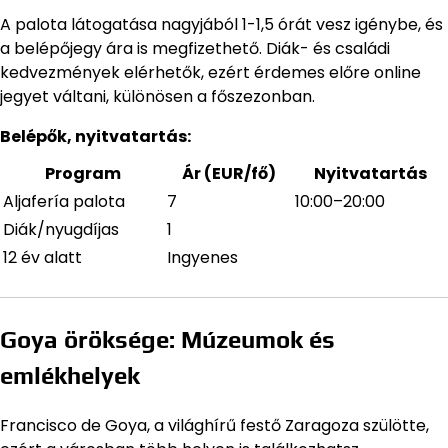
A palota látogatása nagyjából 1-1,5 órát vesz igénybe, és
a belépőjegy ára is megfizethető. Diák- és családi
kedvezmények elérhetők, ezért érdemes előre online
jegyet váltani, különösen a főszezonban.
Belépők, nyitvatartás:
Program
Ár (EUR/fő)
Nyitvatartás
Aljafería palota
7
10:00–20:00
Diák/nyugdíjas
1
12 év alatt
Ingyenes
Goya öröksége: Múzeumok és
emlékhelyek
Francisco de Goya, a világhírű festő Zaragoza szülötte,