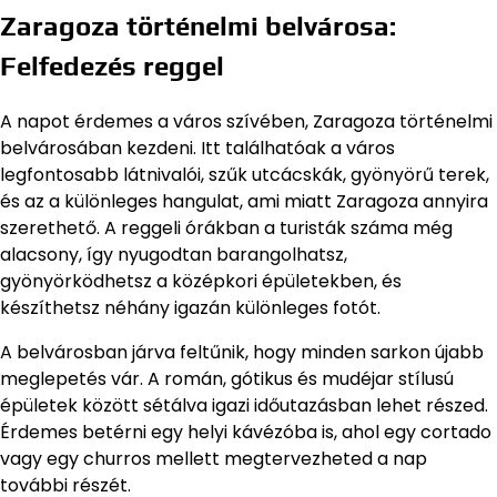
Zaragoza történelmi belvárosa:
Felfedezés reggel
A napot érdemes a város szívében, Zaragoza történelmi
belvárosában kezdeni. Itt találhatóak a város
legfontosabb látnivalói, szűk utcácskák, gyönyörű terek,
és az a különleges hangulat, ami miatt Zaragoza annyira
szerethető. A reggeli órákban a turisták száma még
alacsony, így nyugodtan barangolhatsz,
gyönyörködhetsz a középkori épületekben, és
készíthetsz néhány igazán különleges fotót.
A belvárosban járva feltűnik, hogy minden sarkon újabb
meglepetés vár. A román, gótikus és mudéjar stílusú
épületek között sétálva igazi időutazásban lehet részed.
Érdemes betérni egy helyi kávézóba is, ahol egy cortado
vagy egy churros mellett megtervezheted a nap
további részét.