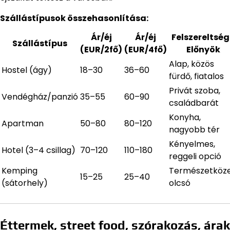
Szállástípusok összehasonlítása:
Ár/éj
Ár/éj
Felszereltség
Szállástípus
(EUR/2fő)
(EUR/4fő)
Előnyök
Alap, közös
Hostel (ágy)
18–30
36–60
fürdő, fiatalos
Privát szoba,
Vendégház/panzió
35–55
60–90
családbarát
Konyha,
Apartman
50–80
80–120
nagyobb tér
Kényelmes,
Hotel (3–4 csillag)
70–120
110–180
reggeli opció
Kemping
Természetközel
15–25
25–40
(sátorhely)
olcsó
Éttermek, street food, szórakozás, árak