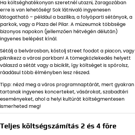
Ha költséghatékonyan szeretnél utazni, Zaragozában
erre is van lehetőség! Sok látnivaló ingyenesen
látogatható – például a bazilika, a folyóparti sétányok, a
parkok, vagy a Plaza del Pilar. A múzeumok többsége
bizonyos napokon (jellemzően hétvégén délután)
ingyenes belépést kínál.
Sétálj a belvárosban, kóstolj street foodot a piacon, vagy
piknikezz a városi parkban! A tömegközlekedés helyett
válaszd a sétát vagy a biciklit, így költséget is spórolsz,
ráadásul több élményben lesz részed.
Tipp: nézd meg a város programnaptárát, mert gyakran
tartanak ingyenes koncerteket, vásárokat, szabadtéri
eseményeket, ahol a helyi kultúrát költségmentesen
ismerheted meg!
Teljes költségszámítás 2 és 4 főre