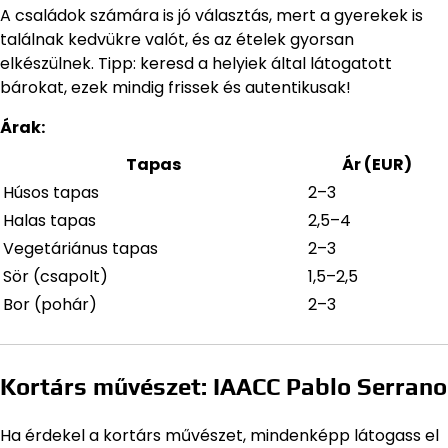
A családok számára is jó választás, mert a gyerekek is
találnak kedvükre valót, és az ételek gyorsan
elkészülnek. Tipp: keresd a helyiek által látogatott
bárokat, ezek mindig frissek és autentikusak!
Árak:
Tapas
Ár (EUR)
Húsos tapas
2–3
Halas tapas
2,5–4
Vegetáriánus tapas
2–3
Sör (csapolt)
1,5–2,5
Bor (pohár)
2–3
Kortárs művészet: IAACC Pablo Serrano
Ha érdekel a kortárs művészet, mindenképp látogass el