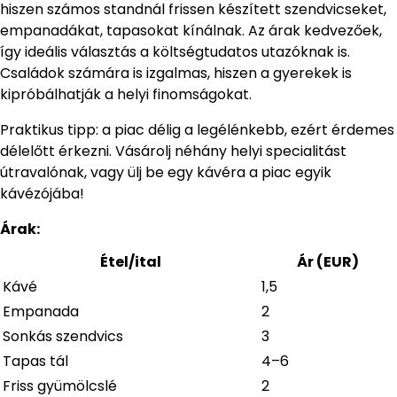
hiszen számos standnál frissen készített szendvicseket,
empanadákat, tapasokat kínálnak. Az árak kedvezőek,
így ideális választás a költségtudatos utazóknak is.
Családok számára is izgalmas, hiszen a gyerekek is
kipróbálhatják a helyi finomságokat.
Praktikus tipp: a piac délig a legélénkebb, ezért érdemes
délelőtt érkezni. Vásárolj néhány helyi specialitást
útravalónak, vagy ülj be egy kávéra a piac egyik
kávézójába!
Árak:
Étel/ital
Ár (EUR)
Kávé
1,5
Empanada
2
Sonkás szendvics
3
Tapas tál
4–6
Friss gyümölcslé
2