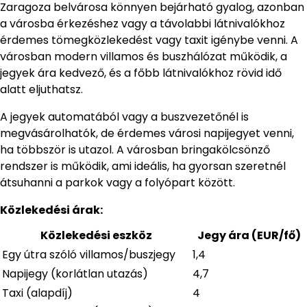
Zaragoza belvárosa könnyen bejárható gyalog, azonban
a városba érkezéshez vagy a távolabbi látnivalókhoz
érdemes tömegközlekedést vagy taxit igénybe venni. A
városban modern villamos és buszhálózat működik, a
jegyek ára kedvező, és a főbb látnivalókhoz rövid idő
alatt eljuthatsz.
A jegyek automatából vagy a buszvezetőnél is
megvásárolhatók, de érdemes városi napijegyet venni,
ha többször is utazol. A városban bringakölcsönző
rendszer is működik, ami ideális, ha gyorsan szeretnél
átsuhanni a parkok vagy a folyópart között.
Közlekedési árak:
Közlekedési eszköz
Jegy ára (EUR/fő)
Egy útra szóló villamos/buszjegy
1,4
Napijegy (korlátlan utazás)
4,7
Taxi (alapdíj)
4