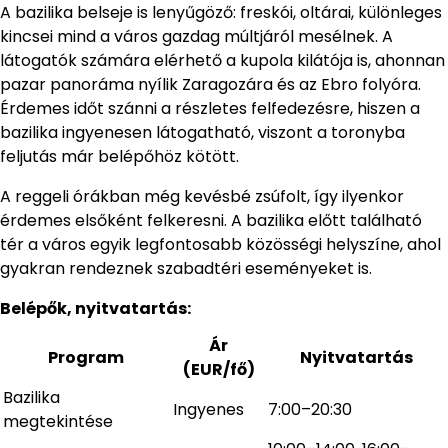
A bazilika belseje is lenyűgöző: freskói, oltárai, különleges
kincsei mind a város gazdag múltjáról mesélnek. A
látogatók számára elérhető a kupola kilátója is, ahonnan
pazar panoráma nyílik Zaragozára és az Ebro folyóra.
Érdemes időt szánni a részletes felfedezésre, hiszen a
bazilika ingyenesen látogatható, viszont a toronyba
feljutás már belépőhöz kötött.
A reggeli órákban még kevésbé zsúfolt, így ilyenkor
érdemes elsőként felkeresni. A bazilika előtt található
tér a város egyik legfontosabb közösségi helyszíne, ahol
gyakran rendeznek szabadtéri eseményeket is.
Belépők, nyitvatartás:
Ár
Program
Nyitvatartás
(EUR/fő)
Bazilika
Ingyenes
7:00–20:30
megtekintése