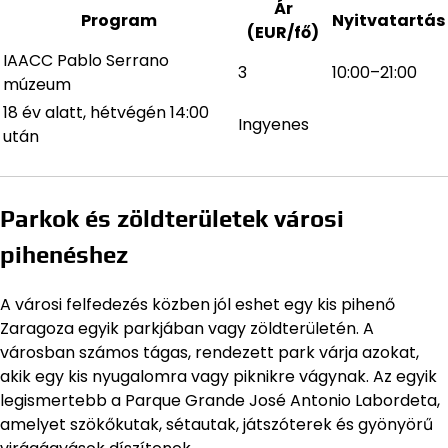
Ár
Program
Nyitvatartás
(EUR/fő)
IAACC Pablo Serrano
3
10:00–21:00
múzeum
18 év alatt, hétvégén 14:00
Ingyenes
után
Parkok és zöldterületek városi
pihenéshez
A városi felfedezés közben jól eshet egy kis pihenő
Zaragoza egyik parkjában vagy zöldterületén. A
városban számos tágas, rendezett park várja azokat,
akik egy kis nyugalomra vagy piknikre vágynak. Az egyik
legismertebb a Parque Grande José Antonio Labordeta,
amelyet szökőkutak, sétautak, játszóterek és gyönyörű