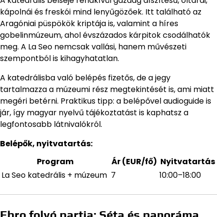
A katedrális belseje rendkívül gazdag díszítésű, oltárai,
kápolnái és freskói mind lenyűgözőek. Itt található az
Aragóniai püspökök kriptája is, valamint a híres
gobelinmúzeum, ahol évszázados kárpitok csodálhatók
meg. A La Seo nemcsak vallási, hanem művészeti
szempontból is kihagyhatatlan.
A katedrálisba való belépés fizetős, de a jegy
tartalmazza a múzeumi rész megtekintését is, ami miatt
megéri betérni. Praktikus tipp: a belépővel audioguide is
jár, így magyar nyelvű tájékoztatást is kaphatsz a
legfontosabb látnivalókról.
Belépők, nyitvatartás:
Program
Ár (EUR/fő)
Nyitvatartás
La Seo katedrális + múzeum
7
10:00–18:00
Ebro folyó partja: Séta és panoráma