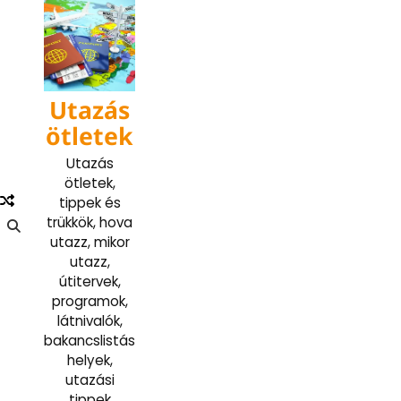
Skip
to
content
Utazás
ötletek
Utazás
ötletek,
tippek és
trükkök, hova
utazz, mikor
utazz,
útitervek,
programok,
látnivalók,
bakancslistás
helyek,
utazási
tippek