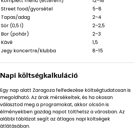
Komplett menü (étterem)
12–18
Street food/gyorsétel
5–8
Tapas/adag
2–4
Sör (0,5 l)
2–2,5
Bor (pohár)
2–3
Kávé
1,5
Jegy koncertre/klubba
8–15
Napi költségkalkuláció
Egy nap alatt Zaragoza felfedezése költségtudatosan is
megoldható. Az árak mérsékeltek, és ha okosan
választod meg a programokat, akkor olcsón is
élményekben gazdag napot tölthetsz a városban. Az
alábbi táblázat segít az átlagos napi költségek
átlátásában.