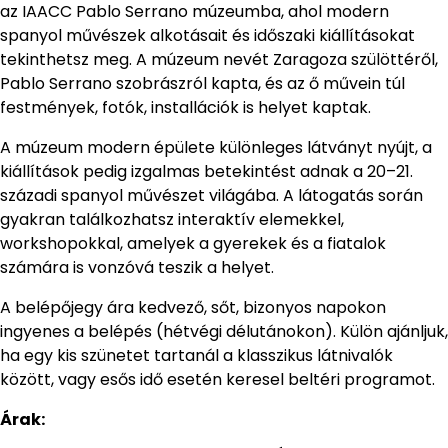
az IAACC Pablo Serrano múzeumba, ahol modern
spanyol művészek alkotásait és időszaki kiállításokat
tekinthetsz meg. A múzeum nevét Zaragoza szülöttéről,
Pablo Serrano szobrászról kapta, és az ő művein túl
festmények, fotók, installációk is helyet kaptak.
A múzeum modern épülete különleges látványt nyújt, a
kiállítások pedig izgalmas betekintést adnak a 20–21.
századi spanyol művészet világába. A látogatás során
gyakran találkozhatsz interaktív elemekkel,
workshopokkal, amelyek a gyerekek és a fiatalok
számára is vonzóvá teszik a helyet.
A belépőjegy ára kedvező, sőt, bizonyos napokon
ingyenes a belépés (hétvégi délutánokon). Külön ajánljuk,
ha egy kis szünetet tartanál a klasszikus látnivalók
között, vagy esős idő esetén keresel beltéri programot.
Árak: