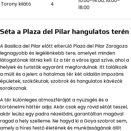
10:00–14:00, 16:00–
Torony kilátó
4
18:00
Séta a Plaza del Pilar hangulatos terén
A Basilica del Pilar előtt elterülő Plaza del Pilar Zaragoza
legnagyobb és legélénkebb tere, amelyet minden
látogatónak látnia kell. Ez a tér a város igazi szíve, ahol a
helyiek és turisták egyaránt megfordulnak. Itt találkozik
a múlt és a jelen: a hatalmas tér két oldalán impozáns
épületek, szökőkutak, szobrok és hangulatos kávézók
sorakoznak.
A tér különleges atmoszféráját a nyüzsgés és a
történelmi háttér adja. Akár csak egy rövid sétát teszel,
akár leülsz egy padra nézelődni, garantáltan magával
ragad a hely szelleme. Ne hagyd ki a Goya szobrot sem,
amely a híres festő életének és munkásságának állít