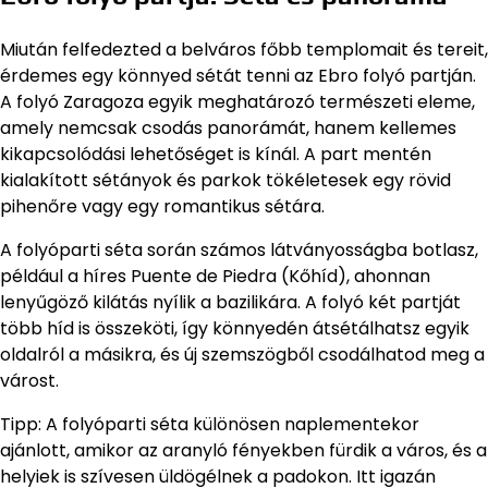
Miután felfedezted a belváros főbb templomait és tereit,
érdemes egy könnyed sétát tenni az Ebro folyó partján.
A folyó Zaragoza egyik meghatározó természeti eleme,
amely nemcsak csodás panorámát, hanem kellemes
kikapcsolódási lehetőséget is kínál. A part mentén
kialakított sétányok és parkok tökéletesek egy rövid
pihenőre vagy egy romantikus sétára.
A folyóparti séta során számos látványosságba botlasz,
például a híres Puente de Piedra (Kőhíd), ahonnan
lenyűgöző kilátás nyílik a bazilikára. A folyó két partját
több híd is összeköti, így könnyedén átsétálhatsz egyik
oldalról a másikra, és új szemszögből csodálhatod meg a
várost.
Tipp: A folyóparti séta különösen naplementekor
ajánlott, amikor az aranyló fényekben fürdik a város, és a
helyiek is szívesen üldögélnek a padokon. Itt igazán