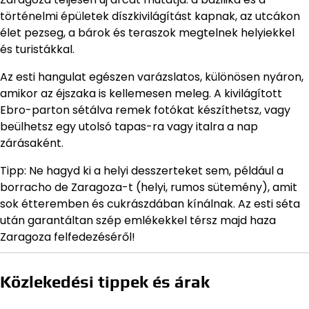
történelmi épületek díszkivilágítást kapnak, az utcákon
élet pezseg, a bárok és teraszok megtelnek helyiekkel
és turistákkal.
Az esti hangulat egészen varázslatos, különösen nyáron,
amikor az éjszaka is kellemesen meleg. A kivilágított
Ebro-parton sétálva remek fotókat készíthetsz, vagy
beülhetsz egy utolsó tapas-ra vagy italra a nap
zárásaként.
Tipp: Ne hagyd ki a helyi desszerteket sem, például a
borracho de Zaragoza-t (helyi, rumos sütemény), amit
sok étteremben és cukrászdában kínálnak. Az esti séta
után garantáltan szép emlékekkel térsz majd haza
Zaragoza felfedezéséről!
Közlekedési tippek és árak