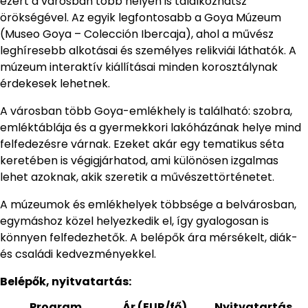
ezért a városban több helyen is találkozhatsz
örökségével. Az egyik legfontosabb a Goya Múzeum
(Museo Goya – Colección Ibercaja), ahol a művész
leghíresebb alkotásai és személyes relikviái láthatók. A
múzeum interaktív kiállításai minden korosztálynak
érdekesek lehetnek.
A városban több Goya-emlékhely is található: szobra,
emléktáblája és a gyermekkori lakóházának helye mind
felfedezésre várnak. Ezeket akár egy tematikus séta
keretében is végigjárhatod, ami különösen izgalmas
lehet azoknak, akik szeretik a művészettörténetet.
A múzeumok és emlékhelyek többsége a belvárosban,
egymáshoz közel helyezkedik el, így gyalogosan is
könnyen felfedezhetők. A belépők ára mérsékelt, diák-
és családi kedvezményekkel.
Belépők, nyitvatartás:
Program
Ár (EUR/fő)
Nyitvatartás