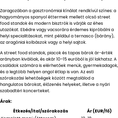
Zaragozában a gasztronómiai kínálat rendkívül színes: a
hagyományos spanyol éttermek mellett olcsó street
food standok és modern bisztrók is várják az éhes
utazókat. Ebédre vagy vacsorára érdemes kipróbálni a
helyi specialitásokat, mint például a ternasco (bárány),
az aragóniai kolbászok vagy a helyi sajtok.
A street food standok, piacok és tapas bárok ár-érték
arányban kiválóak, és akár 10–15 euróból is jól lakhatsz. A
családok számára is elérhetőek menük, gyermekadagok,
és a legtöbb helyen angol étlap is van. Az esti
szórakozási lehetőségek között megtalálod a
hangulatos bárokat, élőzenés helyeket, illetve a nyári
szabadtéri koncerteket.
Árak:
Étkezés/ital/szórakozás
Ár (EUR/fő)