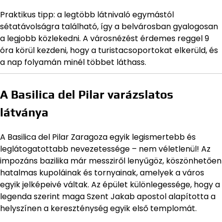
Praktikus tipp: a legtöbb látnivaló egymástól
sétatávolságra található, így a belvárosban gyalogosan
a legjobb közlekedni. A városnézést érdemes reggel 9
óra körül kezdeni, hogy a turistacsoportokat elkerüld, és
a nap folyamán minél többet láthass.
A Basilica del Pilar varázslatos
látványa
A Basilica del Pilar Zaragoza egyik legismertebb és
leglátogatottabb nevezetessége – nem véletlenül! Az
impozáns bazilika már messziről lenyűgöz, köszönhetően
hatalmas kupoláinak és tornyainak, amelyek a város
egyik jelképeivé váltak. Az épület különlegessége, hogy a
legenda szerint maga Szent Jakab apostol alapította a
helyszínen a kereszténység egyik első templomát.