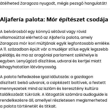
átélheted Zaragoza nyugodt, mégis pezsgő hangulatát!
Aljafería palota: Mór építészet csodája
A belvárosból egy könnyű sétával vagy rövid
villamosúttal elérhető az Aljafería palota, amely
Zaragoza mór kori múltjának egyik legfontosabb emléke.
A 11. században épült vár a mudéjar stílus egyik legszebb
példája, és ma az aragóniai parlament székhelye is
egyben. Lenyűgöző díszítése, udvarai és kertjei miatt
kihagyhatatlan látványosság.
A palota felfedezése igazi időutazás: a gazdagon
díszített belső udvarok, a csipkézett boltívek, a festett
mennyezetek mind az iszlám és keresztény kultúra
találkozását tükrözik. A látogatók számára audioguide is
rendelkezésre áll, amellyel részletesen megismerheted
a palota történetét és titkait.