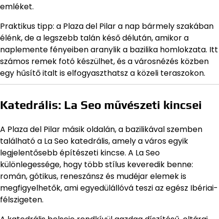
emléket.
Praktikus tipp: a Plaza del Pilar a nap bármely szakában
élénk, de a legszebb talán késő délután, amikor a
naplemente fényeiben aranylik a bazilika homlokzata. Itt
számos remek fotó készülhet, és a városnézés közben
egy hűsítő italt is elfogyaszthatsz a közeli teraszokon.
Katedrális: La Seo művészeti kincsei
A Plaza del Pilar másik oldalán, a bazilikával szemben
található a La Seo katedrális, amely a város egyik
legjelentősebb építészeti kincse. A La Seo
különlegessége, hogy több stílus keveredik benne:
román, gótikus, reneszánsz és mudéjar elemek is
megfigyelhetők, ami egyedülállóvá teszi az egész Ibériai-
félszigeten.