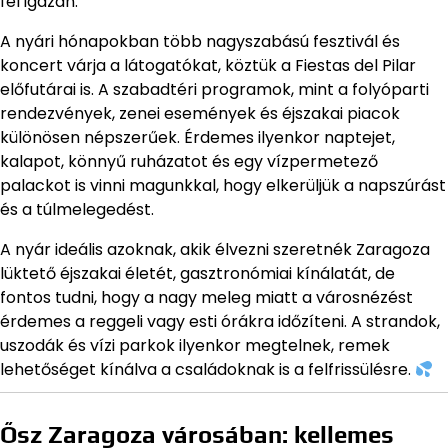
fel igazán.
A nyári hónapokban több nagyszabású fesztivál és
koncert várja a látogatókat, köztük a Fiestas del Pilar
előfutárai is. A szabadtéri programok, mint a folyóparti
rendezvények, zenei események és éjszakai piacok
különösen népszerűek. Érdemes ilyenkor naptejet,
kalapot, könnyű ruházatot és egy vízpermetező
palackot is vinni magunkkal, hogy elkerüljük a napszúrást
és a túlmelegedést.
A nyár ideális azoknak, akik élvezni szeretnék Zaragoza
lüktető éjszakai életét, gasztronómiai kínálatát, de
fontos tudni, hogy a nagy meleg miatt a városnézést
érdemes a reggeli vagy esti órákra időzíteni. A strandok,
uszodák és vízi parkok ilyenkor megtelnek, remek
lehetőséget kínálva a családoknak is a felfrissülésre.
Ősz Zaragoza városában: kellemes