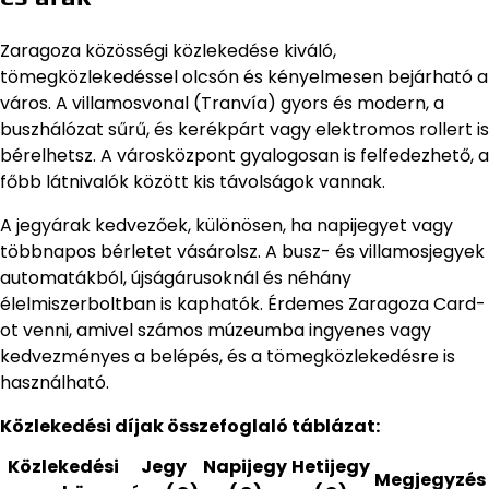
Zaragoza közösségi közlekedése kiváló,
tömegközlekedéssel olcsón és kényelmesen bejárható a
város. A villamosvonal (Tranvía) gyors és modern, a
buszhálózat sűrű, és kerékpárt vagy elektromos rollert is
bérelhetsz. A városközpont gyalogosan is felfedezhető, a
főbb látnivalók között kis távolságok vannak.
A jegyárak kedvezőek, különösen, ha napijegyet vagy
többnapos bérletet vásárolsz. A busz- és villamosjegyek
automatákból, újságárusoknál és néhány
élelmiszerboltban is kaphatók. Érdemes Zaragoza Card-
ot venni, amivel számos múzeumba ingyenes vagy
kedvezményes a belépés, és a tömegközlekedésre is
használható.
Közlekedési díjak összefoglaló táblázat:
Közlekedési
Jegy
Napijegy
Hetijegy
Megjegyzés