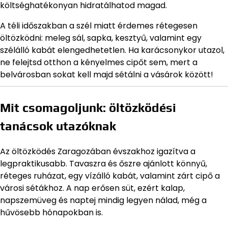
költséghatékonyan hidratálhatod magad.
A téli időszakban a szél miatt érdemes rétegesen
öltözködni: meleg sál, sapka, kesztyű, valamint egy
szélálló kabát elengedhetetlen. Ha karácsonykor utazol,
ne felejtsd otthon a kényelmes cipőt sem, mert a
belvárosban sokat kell majd sétálni a vásárok között!
Mit csomagoljunk: öltözködési
tanácsok utazóknak
Az öltözködés Zaragozában évszakhoz igazítva a
legpraktikusabb. Tavaszra és őszre ajánlott könnyű,
réteges ruházat, egy vízálló kabát, valamint zárt cipő a
városi sétákhoz. A nap erősen süt, ezért kalap,
napszemüveg és naptej mindig legyen nálad, még a
hűvösebb hónapokban is.