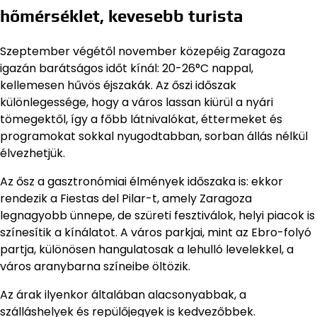
hőmérséklet, kevesebb turista
Szeptember végétől november közepéig Zaragoza
igazán barátságos időt kínál: 20-26°C nappal,
kellemesen hűvös éjszakák. Az őszi időszak
különlegessége, hogy a város lassan kiürül a nyári
tömegektől, így a főbb látnivalókat, éttermeket és
programokat sokkal nyugodtabban, sorban állás nélkül
élvezhetjük.
Az ősz a gasztronómiai élmények időszaka is: ekkor
rendezik a Fiestas del Pilar-t, amely Zaragoza
legnagyobb ünnepe, de szüreti fesztiválok, helyi piacok is
színesítik a kínálatot. A város parkjai, mint az Ebro-folyó
partja, különösen hangulatosak a lehulló levelekkel, a
város aranybarna színeibe öltözik.
Az árak ilyenkor általában alacsonyabbak, a
szálláshelyek és repülőjegyek is kedvezőbbek.