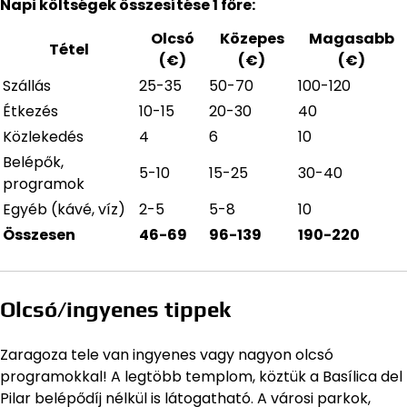
Napi költségek összesítése 1 főre:
Olcsó
Közepes
Magasabb
Tétel
(€)
(€)
(€)
Szállás
25-35
50-70
100-120
Étkezés
10-15
20-30
40
Közlekedés
4
6
10
Belépők,
5-10
15-25
30-40
programok
Egyéb (kávé, víz)
2-5
5-8
10
Összesen
46-69
96-139
190-220
Olcsó/ingyenes tippek
Zaragoza tele van ingyenes vagy nagyon olcsó
programokkal! A legtöbb templom, köztük a Basílica del
Pilar belépődíj nélkül is látogatható. A városi parkok,