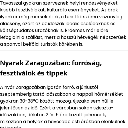
Tavasszal gyakran szerveznek helyi rendezvényeket,
kisebb fesztiválokat, kulturális eseményeket. Az árak
ilyenkor még mérsékeltek, a turisták száma viszonylag
alacsony, ezért ez az időszak ideális családoknak és
költségtudatos utazóknak is. Érdemes már előre
lefoglalni a szállást, mert a hosszú hétvégék népszerűek
a spanyol belföldi turisták körében is.
Nyarak Zaragozában: forróság,
fesztiválok és tippek
A nyár Zaragozában igazán forró, a júniustól
szeptemberig tartó időszakban a nappali hőmérséklet
gyakran 30-38°C között mozog, éjszaka sem hűl le
jelentősen az idő. Ezért a városban sokan szieszta-
időszakban, délután 2 és 5 óra között pihennek,
miközben a helyiek a hűvösebb esti órákban élénkülnek