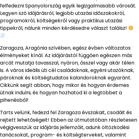
felfedezni Spanyolország egyik legizgalmasabb városát.
Legyen szó időjárásról, legjobb utazási időszakokról,
programokról, költségekről vagy praktikus utazási
tippekről, nálunk minden kérdésedre választ találsz!
Zaragoza, Aragónia szívében, egész évben változatos
élményeket kínál. Az időjárástól függően egészen más
arcát mutatja tavasszal, nyáron, ősszel vagy akár télen
is. A város ideális úti cél családoknak, egyéni utazóknak,
pároknak és költségtudatos kalandoroknak egyaránt.
Cikkünk segít abban, hogy mikor és hogyan érdemes
útnak indulni, és hogyan hozhatod ki a legtöbbet a
pihenésből!
Tarts velünk, fedezd fel Zaragoza évszakait, csodáit és
rejtett lehetőségeit! Ebben az útmutatóban részletesen
végigvesszük az időjárás jellemzőit, adunk öltözködési
tanácsokat, program- és költségterveket, valamint