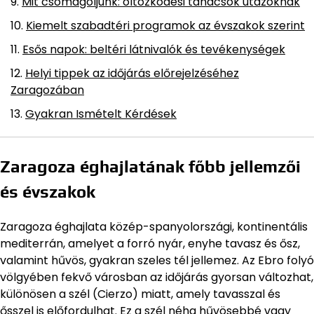
Mit csomagoljunk: öltözködési tanácsok utazóknak
Kiemelt szabadtéri programok az évszakok szerint
Esős napok: beltéri látnivalók és tevékenységek
Helyi tippek az időjárás előrejelzéséhez
Zaragozában
Gyakran Ismételt Kérdések
Zaragoza éghajlatának főbb jellemzői
és évszakok
Zaragoza éghajlata közép-spanyolországi, kontinentális
mediterrán, amelyet a forró nyár, enyhe tavasz és ősz,
valamint hűvös, gyakran szeles tél jellemez. Az Ebro folyó
völgyében fekvő városban az időjárás gyorsan változhat,
különösen a szél (Cierzo) miatt, amely tavasszal és
ősszel is előfordulhat. Ez a szél néha hűvösebbé vagy