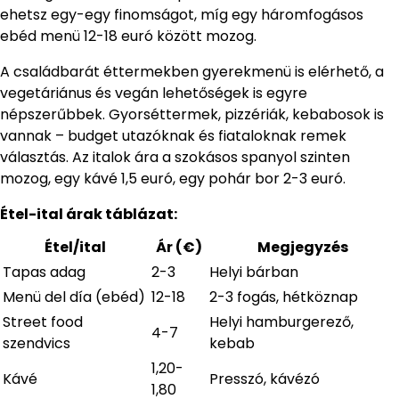
ehetsz egy-egy finomságot, míg egy háromfogásos
ebéd menü 12-18 euró között mozog.
A családbarát éttermekben gyerekmenü is elérhető, a
vegetáriánus és vegán lehetőségek is egyre
népszerűbbek. Gyorséttermek, pizzériák, kebabosok is
vannak – budget utazóknak és fiataloknak remek
választás. Az italok ára a szokásos spanyol szinten
mozog, egy kávé 1,5 euró, egy pohár bor 2-3 euró.
Étel-ital árak táblázat:
Étel/ital
Ár (€)
Megjegyzés
Tapas adag
2-3
Helyi bárban
Menü del día (ebéd)
12-18
2-3 fogás, hétköznap
Street food
Helyi hamburgerező,
4-7
szendvics
kebab
1,20-
Kávé
Presszó, kávézó
1,80