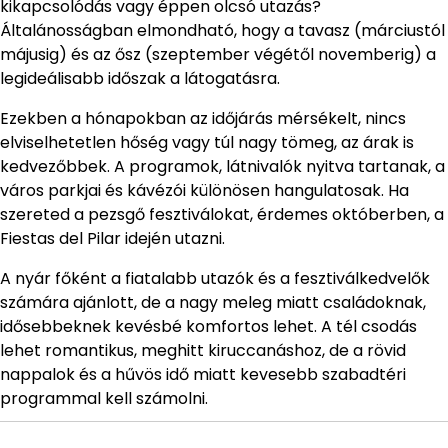
kikapcsolódás vagy éppen olcsó utazás?
Általánosságban elmondható, hogy a tavasz (márciustól
májusig) és az ősz (szeptember végétől novemberig) a
legideálisabb időszak a látogatásra.
Ezekben a hónapokban az időjárás mérsékelt, nincs
elviselhetetlen hőség vagy túl nagy tömeg, az árak is
kedvezőbbek. A programok, látnivalók nyitva tartanak, a
város parkjai és kávézói különösen hangulatosak. Ha
szereted a pezsgő fesztiválokat, érdemes októberben, a
Fiestas del Pilar idején utazni.
A nyár főként a fiatalabb utazók és a fesztiválkedvelők
számára ajánlott, de a nagy meleg miatt családoknak,
idősebbeknek kevésbé komfortos lehet. A tél csodás
lehet romantikus, meghitt kiruccanáshoz, de a rövid
nappalok és a hűvös idő miatt kevesebb szabadtéri
programmal kell számolni.