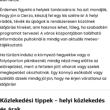
Érdemes figyelni a helyiek tanácsaira is: ha azt mondják,
hogy jön a Cierzo, készülj fel egy kis szélre is! A helyi
rádiók, tévék és újságok is rendszeresen közölnek
időjárási híreket, ami hasznos lehet, főleg, ha szabadtéri
programot tervezel. A város központjában található
információs pultoknál is mindig van aktuális meteo-
tájékoztató.
Ha túrázni indulsz a környező hegyekbe vagy a
folyóparton piknikeznél, mindig nézd meg előtte az
előrejelzést, mert a hirtelen jött viharok vagy szelek
meglepetést okozhatnak. Egy könnyű esőkabát vagy
szélálló dzseki mindig jól jön, hogy ne érjen váratlanul az
időjárás!
Közlekedési tippek – helyi közlekedés
és árak