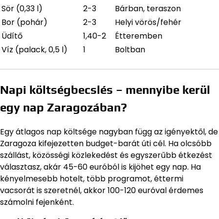
Sör (0,33 l)
2-3
Bárban, teraszon
Bor (pohár)
2-3
Helyi vörös/fehér
Üdítő
1,40-2
Étteremben
Víz (palack, 0,5 l)
1
Boltban
Napi költségbecslés – mennyibe kerül
egy nap Zaragozában?
Egy átlagos nap költsége nagyban függ az igényektől, de
Zaragoza kifejezetten budget-barát úti cél. Ha olcsóbb
szállást, közösségi közlekedést és egyszerűbb étkezést
választasz, akár 45-60 euróból is kijöhet egy nap. Ha
kényelmesebb hotelt, több programot, éttermi
vacsorát is szeretnél, akkor 100-120 euróval érdemes
számolni fejenként.