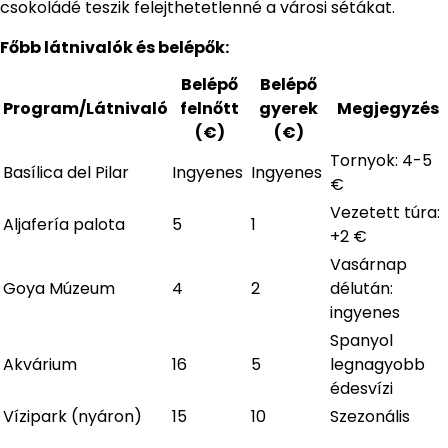
csokoládé teszik felejthetetlenné a városi sétákat.
Főbb látnivalók és belépők:
Belépő
Belépő
Program/Látnivaló
felnőtt
gyerek
Megjegyzés
(€)
(€)
Tornyok: 4-5
Basílica del Pilar
Ingyenes
Ingyenes
€
Vezetett túra:
Aljafería palota
5
1
+2 €
Vasárnap
Goya Múzeum
4
2
délután:
ingyenes
Spanyol
Akvárium
16
5
legnagyobb
édesvízi
Vízipark (nyáron)
15
10
Szezonális