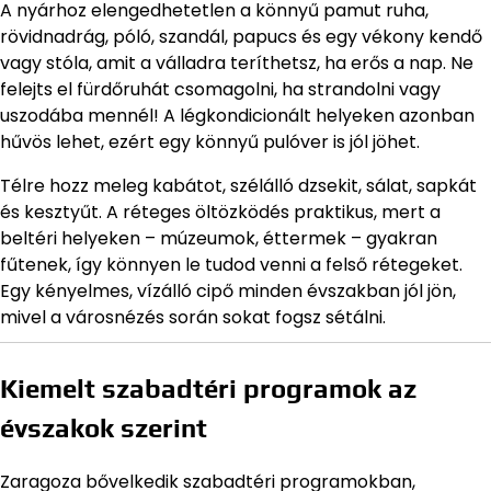
A nyárhoz elengedhetetlen a könnyű pamut ruha,
rövidnadrág, póló, szandál, papucs és egy vékony kendő
vagy stóla, amit a válladra teríthetsz, ha erős a nap. Ne
felejts el fürdőruhát csomagolni, ha strandolni vagy
uszodába mennél! A légkondicionált helyeken azonban
hűvös lehet, ezért egy könnyű pulóver is jól jöhet.
Télre hozz meleg kabátot, szélálló dzsekit, sálat, sapkát
és kesztyűt. A réteges öltözködés praktikus, mert a
beltéri helyeken – múzeumok, éttermek – gyakran
fűtenek, így könnyen le tudod venni a felső rétegeket.
Egy kényelmes, vízálló cipő minden évszakban jól jön,
mivel a városnézés során sokat fogsz sétálni.
Kiemelt szabadtéri programok az
évszakok szerint
Zaragoza bővelkedik szabadtéri programokban,