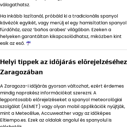
válogathatsz.
Ha inkább lazítanál, próbáld ki a tradicionális spanyol
kávézók egyikét, vagy merülj el egy hamisítatlan spanyol
fürdőház, azaz ‘baños arabes’ világában. Ezeken a
helyeken garantáltan kikapcsolódhatsz, miközben kint
esik az eső.
Helyi tippek az időjárás előrejelzéséhez
Zaragozában
A Zaragoza-i időjárás gyorsan változhat, ezért érdemes
mindig naprakész információkat szerezni. A
legpontosabb előrejelzéseket a spanyol meteorológiai
szolgálat (AEMET) vagy olyan mobil applikációk nyújtják,
mint a MeteoBlue, Accuweather vagy az időképes
Eltiempo.es. Ezek az oldalak angolul és spanyolul is
elérhetők.