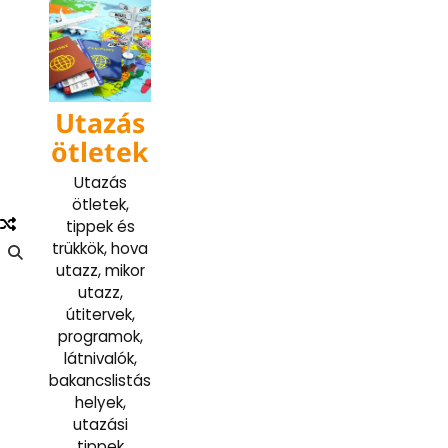
Skip
to
content
Utazás
ötletek
Utazás
ötletek,
tippek és
trükkök, hova
utazz, mikor
utazz,
útitervek,
programok,
látnivalók,
bakancslistás
helyek,
utazási
tippek