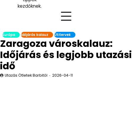
kezdőknek.
Európa
Időjárás kalauz
Útitervek
Zaragoza városkalauz:
Időjárás és legjobb utazási
idő
Utazás Ötletek Barbitól
2026-04-11