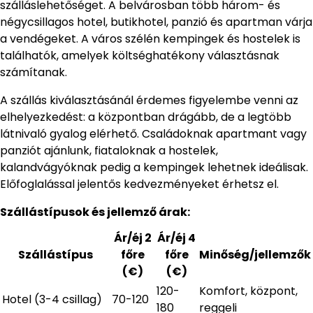
szálláslehetőséget. A belvárosban több három- és
négycsillagos hotel, butikhotel, panzió és apartman várja
a vendégeket. A város szélén kempingek és hostelek is
találhatók, amelyek költséghatékony választásnak
számítanak.
A szállás kiválasztásánál érdemes figyelembe venni az
elhelyezkedést: a központban drágább, de a legtöbb
látnivaló gyalog elérhető. Családoknak apartmant vagy
panziót ajánlunk, fiataloknak a hostelek,
kalandvágyóknak pedig a kempingek lehetnek ideálisak.
Előfoglalással jelentős kedvezményeket érhetsz el.
Szállástípusok és jellemző árak:
Ár/éj 2
Ár/éj 4
Szállástípus
főre
főre
Minőség/jellemzők
(€)
(€)
120-
Komfort, központ,
Hotel (3-4 csillag)
70-120
180
reggeli