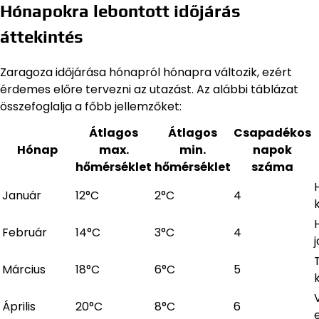
Hónapokra lebontott időjárás
áttekintés
Zaragoza időjárása hónapról hónapra változik, ezért
érdemes előre tervezni az utazást. Az alábbi táblázat
összefoglalja a főbb jellemzőket:
Átlagos
Átlagos
Csapadékos
Hónap
max.
min.
napok
hőmérséklet
hőmérséklet
száma
Január
12°C
2°C
4
Február
14°C
3°C
4
Március
18°C
6°C
5
Április
20°C
8°C
6