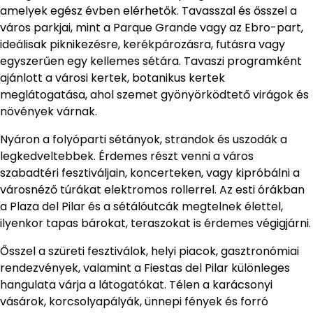
amelyek egész évben elérhetők. Tavasszal és ősszel a
város parkjai, mint a Parque Grande vagy az Ebro-part,
ideálisak piknikezésre, kerékpározásra, futásra vagy
egyszerűen egy kellemes sétára. Tavaszi programként
ajánlott a városi kertek, botanikus kertek
meglátogatása, ahol szemet gyönyörködtető virágok és
növények várnak.
Nyáron a folyóparti sétányok, strandok és uszodák a
legkedveltebbek. Érdemes részt venni a város
szabadtéri fesztiváljain, koncerteken, vagy kipróbálni a
városnéző túrákat elektromos rollerrel. Az esti órákban
a Plaza del Pilar és a sétálóutcák megtelnek élettel,
ilyenkor tapas bárokat, teraszokat is érdemes végigjárni.
Ősszel a szüreti fesztiválok, helyi piacok, gasztronómiai
rendezvények, valamint a Fiestas del Pilar különleges
hangulata várja a látogatókat. Télen a karácsonyi
vásárok, korcsolyapályák, ünnepi fények és forró