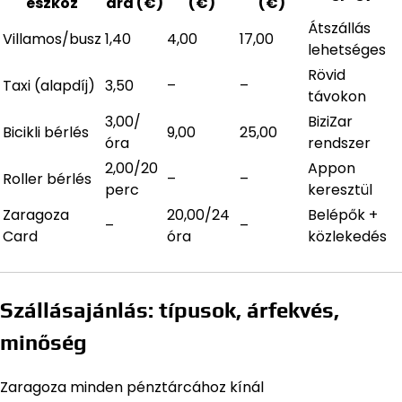
eszköz
ára (€)
(€)
(€)
Átszállás
Villamos/busz
1,40
4,00
17,00
lehetséges
Rövid
Taxi (alapdíj)
3,50
–
–
távokon
3,00/
BiziZar
Bicikli bérlés
9,00
25,00
óra
rendszer
2,00/20
Appon
Roller bérlés
–
–
perc
keresztül
Zaragoza
20,00/24
Belépők +
–
–
Card
óra
közlekedés
Szállásajánlás: típusok, árfekvés,
minőség
Zaragoza minden pénztárcához kínál