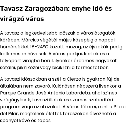
Tavasz Zaragozában: enyhe idő és
virágzó város
A tavasz a legkedveltebb időszak a városlátogatók
körében. Március végétől május közepéig a nappali
hőmérséklet 18-24°C között mozog, az éjszakák pedig
kellemesen hűvösek. A város parkjai, kertek és a
folyópart virágba borul, ilyenkor érdemes nagyokat
sétálni, piknikezni vagy biciklizni a természetben.
A tavaszi időszakban a szél, a Cierzo is gyakran fúj, de
általában nem zavaró. Különösen népszerű ilyenkor a
Parque Grande José Antonio Labordeta, ahol színes
virágágyások, tavaszi illatok és számos szabadtéri
program várja az utazókat. A város főterei, mint a Plaza
del Pilar, megtelnek élettel, teraszokon élvezhető a
spanyol kávé és tapas.