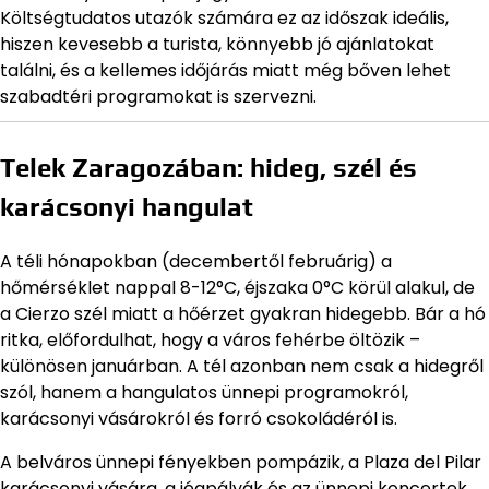
Költségtudatos utazók számára ez az időszak ideális,
hiszen kevesebb a turista, könnyebb jó ajánlatokat
találni, és a kellemes időjárás miatt még bőven lehet
szabadtéri programokat is szervezni.
Telek Zaragozában: hideg, szél és
karácsonyi hangulat
A téli hónapokban (decembertől februárig) a
hőmérséklet nappal 8-12°C, éjszaka 0°C körül alakul, de
a Cierzo szél miatt a hőérzet gyakran hidegebb. Bár a hó
ritka, előfordulhat, hogy a város fehérbe öltözik –
különösen januárban. A tél azonban nem csak a hidegről
szól, hanem a hangulatos ünnepi programokról,
karácsonyi vásárokról és forró csokoládéról is.
A belváros ünnepi fényekben pompázik, a Plaza del Pilar
karácsonyi vására, a jégpályák és az ünnepi koncertek