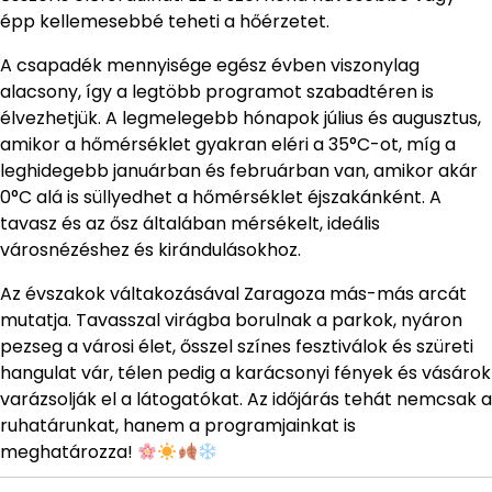
épp kellemesebbé teheti a hőérzetet.
A csapadék mennyisége egész évben viszonylag
alacsony, így a legtöbb programot szabadtéren is
élvezhetjük. A legmelegebb hónapok július és augusztus,
amikor a hőmérséklet gyakran eléri a 35°C-ot, míg a
leghidegebb januárban és februárban van, amikor akár
0°C alá is süllyedhet a hőmérséklet éjszakánként. A
tavasz és az ősz általában mérsékelt, ideális
városnézéshez és kirándulásokhoz.
Az évszakok váltakozásával Zaragoza más-más arcát
mutatja. Tavasszal virágba borulnak a parkok, nyáron
pezseg a városi élet, ősszel színes fesztiválok és szüreti
hangulat vár, télen pedig a karácsonyi fények és vásárok
varázsolják el a látogatókat. Az időjárás tehát nemcsak a
ruhatárunkat, hanem a programjainkat is
meghatározza!