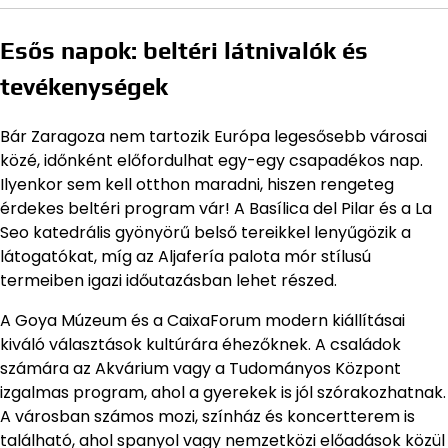
Esős napok: beltéri látnivalók és
tevékenységek
Bár Zaragoza nem tartozik Európa legesősebb városai
közé, időnként előfordulhat egy-egy csapadékos nap.
Ilyenkor sem kell otthon maradni, hiszen rengeteg
érdekes beltéri program vár! A Basílica del Pilar és a La
Seo katedrális gyönyörű belső tereikkel lenyűgözik a
látogatókat, míg az Aljafería palota mór stílusú
termeiben igazi időutazásban lehet részed.
A Goya Múzeum és a CaixaForum modern kiállításai
kiváló választások kultúrára éhezőknek. A családok
számára az Akvárium vagy a Tudományos Központ
izgalmas program, ahol a gyerekek is jól szórakozhatnak.
A városban számos mozi, színház és koncertterem is
található, ahol spanyol vagy nemzetközi előadások közül