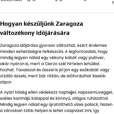
Hogyan készüljünk Zaragoza
változékony időjárására
Zaragoza időjárása gyorsan változhat, ezért érdemes
minden eshetőségre felkészülni. A legfontosabb, hogy
mindig legyen nálad egy vékony kabát vagy pulóver,
akár nyáron is, mert a Cierzo szél hirtelen lehűlést
hozhat. Tavasszal és ősszel is jól jön egy esőkabát vagy
vízálló dzseki, mert bár ritkán, de előfordulhat kisebb
zápor.
A nyári hőség ellen védekezz naptejjel, napszemüveggel,
széles karimájú kalappal és könnyű, világos ruházattal.
Mindig legyen nálad egy újratölthető vizes palack, hiszen
a városban több helyen is lehet csapvizet inni, így