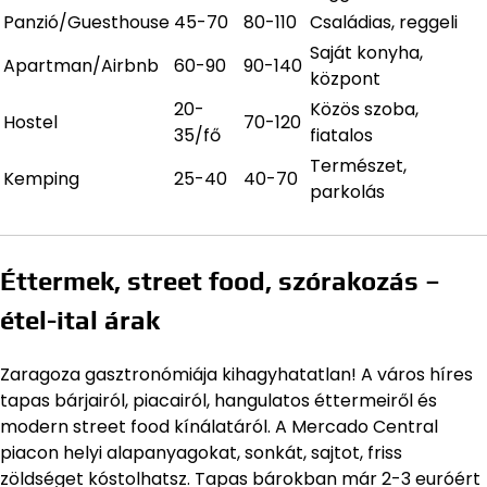
Panzió/Guesthouse
45-70
80-110
Családias, reggeli
Saját konyha,
Apartman/Airbnb
60-90
90-140
központ
20-
Közös szoba,
Hostel
70-120
35/fő
fiatalos
Természet,
Kemping
25-40
40-70
parkolás
Éttermek, street food, szórakozás –
étel-ital árak
Zaragoza gasztronómiája kihagyhatatlan! A város híres
tapas bárjairól, piacairól, hangulatos éttermeiről és
modern street food kínálatáról. A Mercado Central
piacon helyi alapanyagokat, sonkát, sajtot, friss
zöldséget kóstolhatsz. Tapas bárokban már 2-3 euróért