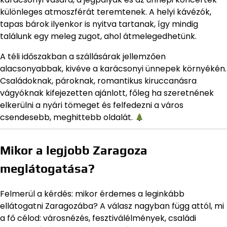
különleges atmoszférát teremtenek. A helyi kávézók,
tapas bárok ilyenkor is nyitva tartanak, így mindig
találunk egy meleg zugot, ahol átmelegedhetünk.
A téli időszakban a szállásárak jellemzően
alacsonyabbak, kivéve a karácsonyi ünnepek környékén.
Családoknak, pároknak, romantikus kiruccanásra
vágyóknak kifejezetten ajánlott, főleg ha szeretnének
elkerülni a nyári tömeget és felfedezni a város
csendesebb, meghittebb oldalát.
Mikor a legjobb Zaragoza
meglátogatása?
Felmerül a kérdés: mikor érdemes a leginkább
ellátogatni Zaragozába? A válasz nagyban függ attól, mi
a fő célod: városnézés, fesztiválélmények, családi