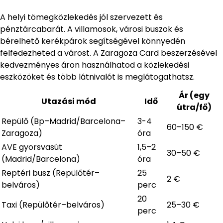
A helyi tömegközlekedés jól szervezett és
pénztárcabarát. A villamosok, városi buszok és
bérelhető kerékpárok segítségével könnyedén
felfedezheted a várost. A Zaragoza Card beszerzésével
kedvezményes áron használhatod a közlekedési
eszközöket és több látnivalót is meglátogathatsz.
Ár (egy
Utazási mód
Idő
útra/fő)
Repülő (Bp–Madrid/Barcelona–
3-4
60–150 €
Zaragoza)
óra
AVE gyorsvasút
1,5–2
30–50 €
(Madrid/Barcelona)
óra
Reptéri busz (Repülőtér–
25
2 €
belváros)
perc
20
Taxi (Repülőtér–belváros)
25–30 €
perc