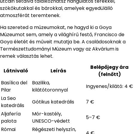
utcáin sétálva találkozhatsz hangulatos terekkel,
szökőkutakkal és bárokkal, amelyek egyedülálló
atmoszférát teremtenek.
Ha szereted a múzeumokat, ne hagyd ki a Goya
Múzeumot sem, amely a világhírű festő, Francisco de
Goya életét és műveit mutatja be. A családosoknak a
Természettudományi Múzeum vagy az Akvárium is
remek választás lehet.
Belépőjegy ára
Látnivaló
Leírás
(felnőtt)
Basílica del
Bazilika,
Ingyenes/kilátó: 4 €
Pilar
kilátótoronnyal
La Seo
Gótikus katedrális
7 €
katedrális
Aljafería
Mór-kastély,
5–7 €
palota
UNESCO-védett
Római
Régészeti helyszín,
4 €