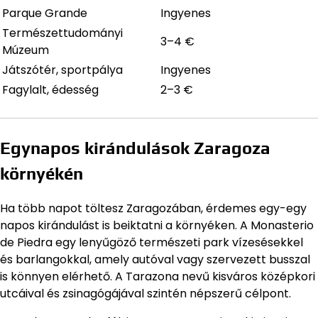
Parque Grande
Ingyenes
Természettudományi
3–4 €
Múzeum
Játszótér, sportpálya
Ingyenes
Fagylalt, édesség
2–3 €
Egynapos kirándulások Zaragoza
környékén
Ha több napot töltesz Zaragozában, érdemes egy-egy
napos kirándulást is beiktatni a környéken. A Monasterio
de Piedra egy lenyűgöző természeti park vízesésekkel
és barlangokkal, amely autóval vagy szervezett busszal
is könnyen elérhető. A Tarazona nevű kisváros középkori
utcáival és zsinagógájával szintén népszerű célpont.