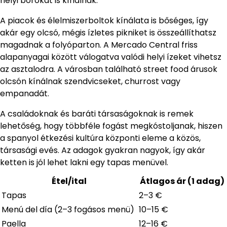
helyi borokat is kínálnak.
A piacok és élelmiszerboltok kínálata is bőséges, így
akár egy olcsó, mégis ízletes pikniket is összeállíthatsz
magadnak a folyóparton. A Mercado Central friss
alapanyagai között válogatva valódi helyi ízeket vihetsz
az asztalodra. A városban található street food árusok
olcsón kínálnak szendvicseket, churrost vagy
empanadát.
A családoknak és baráti társaságoknak is remek
lehetőség, hogy többféle fogást megkóstoljanak, hiszen
a spanyol étkezési kultúra központi eleme a közös,
társasági evés. Az adagok gyakran nagyok, így akár
ketten is jól lehet lakni egy tapas menüvel.
Étel/ital
Átlagos ár (1 adag)
Tapas
2–3 €
Menú del día (2–3 fogásos menü)
10–15 €
Paella
12–16 €