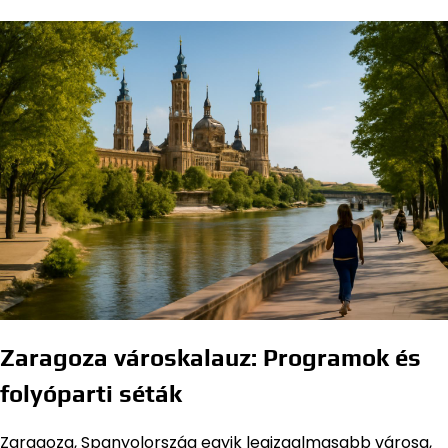
Zaragoza városkalauz: Programok és
folyóparti séták
Zaragoza, Spanyolország egyik legizgalmasabb városa,