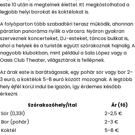
este 10 után is megtelnek élettel. Itt megkóstolhatod a
legjobb helyi borokat és koktélokat is.
A folyóparton több szabadtéri terasz működik, ahonnan
páratlan panoráma nyílik a városra. Nyáron gyakran
szerveznek koncerteket, DJ-esteket, táncos bulikat is,
ahol a helyiek és a turisták együtt szórakoznak hajnalig. A
nagyobb klubokban, mint például a Sala López vagy a
Oasis Club Theater, világsztárok is fellépnek.
Az árak este is barátságosak, egy pohár sör vagy bor 2–
3 euró, a koktélok 5–8 euró között mozognak. A legtöbb
hely éjfél körül indul be igazán, így érdemes később
érkezni.
Szórakozóhely/ital
Ár (fő)
Sör (0,33l)
2–2,5 €
Bor (pohár)
2–3 €
Koktél
5–8 €