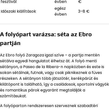
fesztivál
évben
€
egész
Időszaki kiállítások
3–8 €
évben
A folyópart varázsa: séta az Ebro
partján
Az Ebro folyó Zaragoza igazi szíve – a partja mentén
sétálva egyedi hangulatot élhetsz át. A folyó menti
sétányon, a Paseo de la Ribera-n napközben és este is
sokan sétálnak, futnak, vagy csak piknikeznek a füves
részeken. A sétányon több játszótér, kerékpárút és
kilátópont is található, így a családosok, sportolni vágyók
és romantikus párok egyaránt megtalálják a
számításukat.
A folyóparton rendszeresen szerveznek szabadtéri