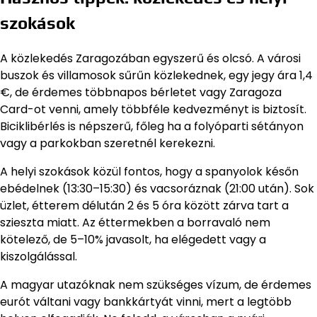
szokások
A közlekedés Zaragozában egyszerű és olcsó. A városi
buszok és villamosok sűrűn közlekednek, egy jegy ára 1,4
€, de érdemes többnapos bérletet vagy Zaragoza
Card-ot venni, amely többféle kedvezményt is biztosít.
Biciklibérlés is népszerű, főleg ha a folyóparti sétányon
vagy a parkokban szeretnél kerekezni.
A helyi szokások közül fontos, hogy a spanyolok későn
ebédelnek (13:30–15:30) és vacsoráznak (21:00 után). Sok
üzlet, étterem délután 2 és 5 óra között zárva tart a
szieszta miatt. Az éttermekben a borravaló nem
kötelező, de 5–10% javasolt, ha elégedett vagy a
kiszolgálással.
A magyar utazóknak nem szükséges vízum, de érdemes
eurót váltani vagy bankkártyát vinni, mert a legtöbb