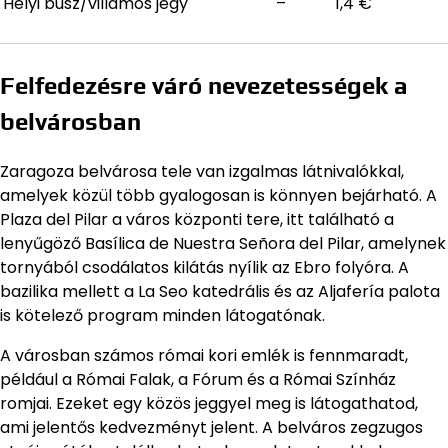
Helyi busz/villamos jegy
–
1,4 €
Felfedezésre váró nevezetességek a
belvárosban
Zaragoza belvárosa tele van izgalmas látnivalókkal,
amelyek közül több gyalogosan is könnyen bejárható. A
Plaza del Pilar a város központi tere, itt található a
lenyűgöző Basílica de Nuestra Señora del Pilar, amelynek
tornyából csodálatos kilátás nyílik az Ebro folyóra. A
bazilika mellett a La Seo katedrális és az Aljafería palota
is kötelező program minden látogatónak.
A városban számos római kori emlék is fennmaradt,
például a Római Falak, a Fórum és a Római Színház
romjai. Ezeket egy közös jeggyel meg is látogathatod,
ami jelentős kedvezményt jelent. A belváros zegzugos