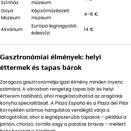
Színház
múzeum
Goya
Képzőművészeti
4–8 €
Múzeum
múzeum
Európa legnagyobb
Akvárium
14 €
édesvízi
Gasztronómiai élmények: helyi
éttermek és tapas bárok
Zaragoza gasztronómiája igazi élmény minden ínyenc
számára. A városban rengeteg tapas bár és helyi
étterem található, ahol megkóstolhatod az aragóniai
konyha specialitásait. A Plaza España és a Plaza del Pilar
környékén számos hangulatos vendéglő várja a
látogatókat, ahol a legnépszerűbb tapasok – például a
jamón, chorizo, tortilla vagy a patatas bravas – mellett