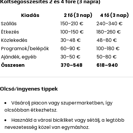
Költségösszesítés 2 és 4 főre (3 napra)
Kiadás
2 fő (3 nap)
4 fő (3 nap)
Szállás
150–210 €
240–340 €
Étkezés
100–150 €
180–260 €
Közlekedés
30–48 €
48–80 €
Programok/belépők
60–90 €
100–180 €
Ajándék, egyéb
30–50 €
50–80 €
Összesen
370–548
618–940
Olcsó/ingyenes tippek
Vásárolj piacon vagy szupermarketben, így
olcsóbban étkezhetsz.
Használd a városi bicikliket vagy sétálj, a legtöbb
nevezetesség közel van egymáshoz.