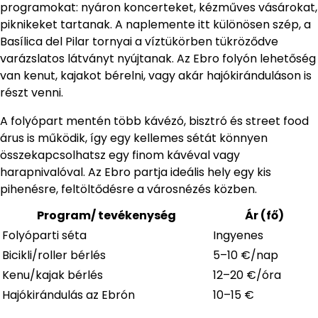
programokat: nyáron koncerteket, kézműves vásárokat,
piknikeket tartanak. A naplemente itt különösen szép, a
Basílica del Pilar tornyai a víztükörben tükröződve
varázslatos látványt nyújtanak. Az Ebro folyón lehetőség
van kenut, kajakot bérelni, vagy akár hajókiránduláson is
részt venni.
A folyópart mentén több kávézó, bisztró és street food
árus is működik, így egy kellemes sétát könnyen
összekapcsolhatsz egy finom kávéval vagy
harapnivalóval. Az Ebro partja ideális hely egy kis
pihenésre, feltöltődésre a városnézés közben.
Program/ tevékenység
Ár (fő)
Folyóparti séta
Ingyenes
Bicikli/roller bérlés
5–10 €/nap
Kenu/kajak bérlés
12–20 €/óra
Hajókirándulás az Ebrón
10–15 €