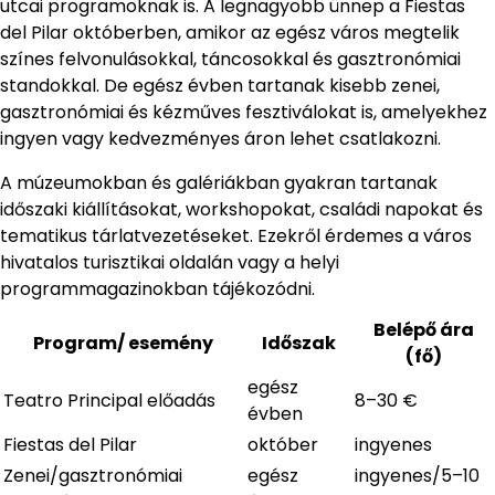
utcai programoknak is. A legnagyobb ünnep a Fiestas
del Pilar októberben, amikor az egész város megtelik
színes felvonulásokkal, táncosokkal és gasztronómiai
standokkal. De egész évben tartanak kisebb zenei,
gasztronómiai és kézműves fesztiválokat is, amelyekhez
ingyen vagy kedvezményes áron lehet csatlakozni.
A múzeumokban és galériákban gyakran tartanak
időszaki kiállításokat, workshopokat, családi napokat és
tematikus tárlatvezetéseket. Ezekről érdemes a város
hivatalos turisztikai oldalán vagy a helyi
programmagazinokban tájékozódni.
Belépő ára
Program/ esemény
Időszak
(fő)
egész
Teatro Principal előadás
8–30 €
évben
Fiestas del Pilar
október
ingyenes
Zenei/gasztronómiai
egész
ingyenes/5–10