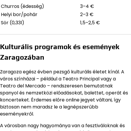
Churros (édesség)
3–4 €
Helyi bor/pohár
2–3 €
Sör (0,33l)
1,5–2,5 €
Kulturális programok és események
Zaragozában
Zaragoza egész évben pezsgő kulturális életet kínál. A
város színházai – például a Teatro Principal vagy a
Teatro del Mercado – rendszeresen bemutatnak
spanyol és nemzetközi előadásokat, balettet, operát és
koncerteket. Érdemes előre online jegyet váltani, így
biztosan nem maradsz le a legnépszerűbb
eseményekről.
A városban nagy hagyománya van a fesztiváloknak és