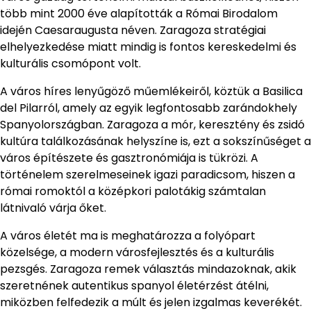
több mint 2000 éve alapították a Római Birodalom
idején Caesaraugusta néven. Zaragoza stratégiai
elhelyezkedése miatt mindig is fontos kereskedelmi és
kulturális csomópont volt.
A város híres lenyűgöző műemlékeiről, köztük a Basilica
del Pilarról, amely az egyik legfontosabb zarándokhely
Spanyolországban. Zaragoza a mór, keresztény és zsidó
kultúra találkozásának helyszíne is, ezt a sokszínűséget a
város építészete és gasztronómiája is tükrözi. A
történelem szerelmeseinek igazi paradicsom, hiszen a
római romoktól a középkori palotákig számtalan
látnivaló várja őket.
A város életét ma is meghatározza a folyópart
közelsége, a modern városfejlesztés és a kulturális
pezsgés. Zaragoza remek választás mindazoknak, akik
szeretnének autentikus spanyol életérzést átélni,
miközben felfedezik a múlt és jelen izgalmas keverékét.