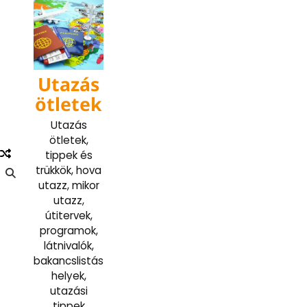
Skip
to
content
Utazás
ötletek
Utazás
ötletek,
tippek és
trükkök, hova
utazz, mikor
utazz,
útitervek,
programok,
látnivalók,
bakancslistás
helyek,
utazási
tippek