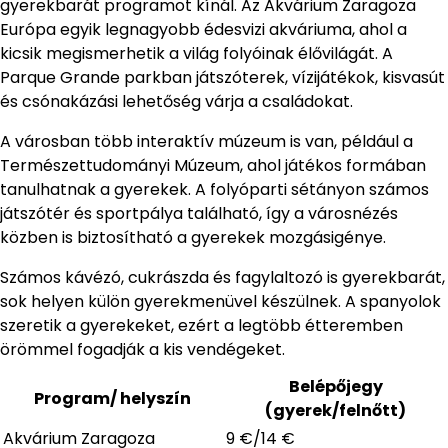
gyerekbarát programot kínál. Az Akvárium Zaragoza
Európa egyik legnagyobb édesvizi akváriuma, ahol a
kicsik megismerhetik a világ folyóinak élővilágát. A
Parque Grande parkban játszóterek, vízijátékok, kisvasút
és csónakázási lehetőség várja a családokat.
A városban több interaktív múzeum is van, például a
Természettudományi Múzeum, ahol játékos formában
tanulhatnak a gyerekek. A folyóparti sétányon számos
játszótér és sportpálya található, így a városnézés
közben is biztosítható a gyerekek mozgásigénye.
Számos kávézó, cukrászda és fagylaltozó is gyerekbarát,
sok helyen külön gyerekmenüvel készülnek. A spanyolok
szeretik a gyerekeket, ezért a legtöbb étteremben
örömmel fogadják a kis vendégeket.
Belépőjegy
Program/ helyszín
(gyerek/felnőtt)
Akvárium Zaragoza
9 €/14 €