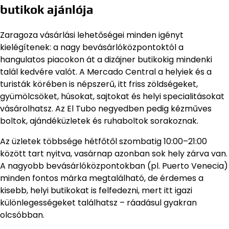
butikok ajánlója
Zaragoza vásárlási lehetőségei minden igényt
kielégítenek: a nagy bevásárlóközpontoktól a
hangulatos piacokon át a dizájner butikokig mindenki
talál kedvére valót. A Mercado Central a helyiek és a
turisták körében is népszerű, itt friss zöldségeket,
gyümölcsöket, húsokat, sajtokat és helyi specialitásokat
vásárolhatsz. Az El Tubo negyedben pedig kézműves
boltok, ajándéküzletek és ruhaboltok sorakoznak.
Az üzletek többsége hétfőtől szombatig 10:00–21:00
között tart nyitva, vasárnap azonban sok hely zárva van.
A nagyobb bevásárlóközpontokban (pl. Puerto Venecia)
minden fontos márka megtalálható, de érdemes a
kisebb, helyi butikokat is felfedezni, mert itt igazi
különlegességeket találhatsz – ráadásul gyakran
olcsóbban.