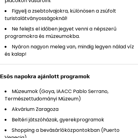
piacokon vásárolni.
Figyelj a zsebtolvajokra, különösen a zsúfolt
turistalátványosságoknál!
Ne felejts el időben jegyet venni a népszerű
programokra és múzeumokba.
Nyáron nagyon meleg van, mindig legyen nálad víz
és kalap!
Esős napokra ajánlott programok
Múzeumok (Goya, IAACC Pablo Serrano,
Természettudományi Múzeum)
Akvárium Zaragoza
Beltéri játszóházak, gyerekprogramok
Shopping a bevásárlóközpontokban (Puerto
Venecia)