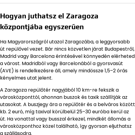
Hogyan juthatsz el Zaragoza
központjába egyszerűen
Ha Magyarországról utazol Zaragozába, a leggyorsabb
út repülővel vezet. Bár nincs közvetlen járat Budapestről,
Madrid vagy Barcelona érintésével könnyedén elérheted
a várost. Madridból vagy Barcelonából a gyorsvasút
(AVE) is rendelkezésre áll, amely mindössze 1,5–2 órás
kényelmes utat jelent.
A Zaragoza repülőtér nagyjából 10 km-re fekszik a
városközponttól, ahonnan buszok és taxik szállítják az
utasokat. A buszjegy ára a repülőtér és a belváros között
kb. 2 euró, míg taxival körülbelül 25–30 euróba kerül az
út. Ha vonattal vagy busszal érkezel, mindkét állomás a
városközponthoz közel található, így gyorsan eljuthatsz
a szállásodra.