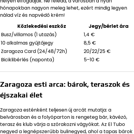
helyen elfogadják. Ne feledd, a városban a nyári
hónapokban nagyon meleg lehet, ezért mindig legyen
nálad víz és napvédő krém!
Közlekedési eszköz
Jegy/bérlet ára
Busz/villamos (1 utazás)
1,4 €
10 alkalmas gyűjtőjegy
8,5 €
Zaragoza Card (24/48/72h)
20/22/25 €
Biciklibérlés (naponta)
5–10 €
Zaragoza esti arca: bárok, teraszok és
éjszakai élet
Zaragoza esténként teljesen új arcát mutatja: a
belvárosban és a folyóparton is rengeteg bár, kávézó,
terasz és klub várja a szórakozni vágyókat. Az El Tubo
negyed a legnépszerűbb bulinegyed, ahol a tapas bárok