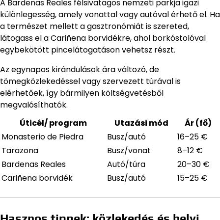
A Bardenas Reales félsivatagos nemzeti parkja igazi
különlegesség, amely vonattal vagy autóval érhető el. Ha
a természet mellett a gasztronómiát is szereted,
látogass el a Cariñena borvidékre, ahol borkóstolóval
egybekötött pincelátogatáson vehetsz részt.
Az egynapos kirándulások ára változó, de
tömegközlekedéssel vagy szervezett túrával is
elérhetőek, így bármilyen költségvetésből
megvalósíthatók.
Úticél/ program
Utazási mód
Ár (fő)
Monasterio de Piedra
Busz/autó
16–25 €
Tarazona
Busz/vonat
8–12 €
Bardenas Reales
Autó/túra
20–30 €
Cariñena borvidék
Busz/autó
15–25 €
Hasznos tippek: közlekedés és helyi