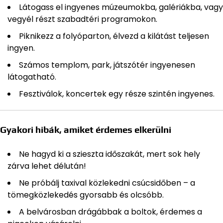
Látogass el ingyenes múzeumokba, galériákba, vagy
vegyél részt szabadtéri programokon.
Piknikezz a folyóparton, élvezd a kilátást teljesen
ingyen.
Számos templom, park, játszótér ingyenesen
látogatható.
Fesztiválok, koncertek egy része szintén ingyenes.
Gyakori hibák, amiket érdemes elkerülni
Ne hagyd ki a szieszta időszakát, mert sok hely
zárva lehet délután!
Ne próbálj taxival közlekedni csúcsidőben – a
tömegközlekedés gyorsabb és olcsóbb.
A belvárosban drágábbak a boltok, érdemes a