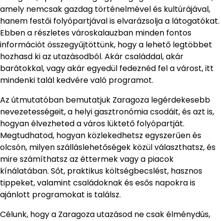
amely nemcsak gazdag történelmével és kultúrájával,
hanem festői folyópartjával is elvarázsolja a látogatókat.
Ebben a részletes városkalauzban minden fontos
információt összegyűjtöttünk, hogy a lehető legtöbbet
hozhasd ki az utazásodból. Akár családdal, akár
barátokkal, vagy akár egyedül fedeznéd fel a várost, itt
mindenki talál kedvére való programot.
Az útmutatóban bemutatjuk Zaragoza legérdekesebb
nevezetességeit, a helyi gasztronómia csodáit, és azt is,
hogyan élvezheted a város lüktető folyópartját.
Megtudhatod, hogyan közlekedhetsz egyszerűen és
olcsón, milyen szálláslehetőségek közül választhatsz, és
mire számíthatsz az éttermek vagy a piacok
kínálatában. Sőt, praktikus költségbecslést, hasznos
tippeket, valamint családoknak és esős napokra is
ajánlott programokat is találsz.
Célunk, hogy a Zaragoza utazásod ne csak élménydús,