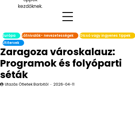
kezdőknek.
Európa
Látnivalók- nevezetességek
Olcsó vagy ingyenes tippek
Útitervek
Zaragoza városkalauz:
Programok és folyóparti
séták
Utazás Ötletek Barbitól
2026-04-11