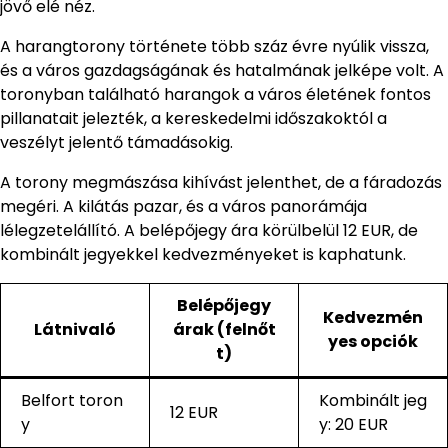
jövő elé néz.
A harangtorony története több száz évre nyúlik vissza,
és a város gazdagságának és hatalmának jelképe volt. A
toronyban található harangok a város életének fontos
pillanatait jelezték, a kereskedelmi időszakoktól a
veszélyt jelentő támadásokig.
A torony megmászása kihívást jelenthet, de a fáradozás
megéri. A kilátás pazar, és a város panorámája
lélegzetelállító. A belépőjegy ára körülbelül 12 EUR, de
kombinált jegyekkel kedvezményeket is kaphatunk.
Belépőjegy
Kedvezmén
Látnivaló
árak (felnőt
yes opciók
t)
Belfort toron
Kombinált jeg
12 EUR
y
y: 20 EUR