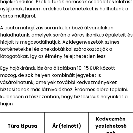
hajókirándulás. Ezek a túrák nemcsak csodálatos kilátást
nyújtanak, hanem érdekes történeteket is hallhatunk a
város múltjáról.
A csatornahajózás során különböző útvonalakon
haladhatunk, amelyek során a város ikonikus épületeit és
hídjait is megcsodálhatjuk. Az idegenvezetők színes
történetekkel és anekdotákkal szórakoztatják a
látogatókat, így az élmény felejthetetlen lesz.
Egy hajókirándulás ára általában 10-15 EUR között
mozog, de sok helyen kombinált jegyeket is
vásárolhatunk, amelyek további kedvezményeket
biztosítanak más látnivalókhoz. Érdemes előre foglalni,
különösen a főszezonban, hogy biztosítsuk helyünket a
hajón.
Kedvezmén
Túra típusa
Ár (felnőtt)
yes lehetősé