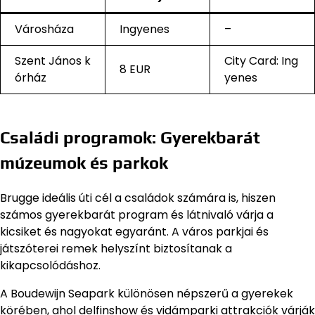
Városháza
Ingyenes
–
Szent János k
City Card: Ing
8 EUR
órház
yenes
Családi programok: Gyerekbarát
múzeumok és parkok
Brugge ideális úti cél a családok számára is, hiszen
számos gyerekbarát program és látnivaló várja a
kicsiket és nagyokat egyaránt. A város parkjai és
játszóterei remek helyszínt biztosítanak a
kikapcsolódáshoz.
A Boudewijn Seapark különösen népszerű a gyerekek
körében, ahol delfinshow és vidámparki attrakciók várják