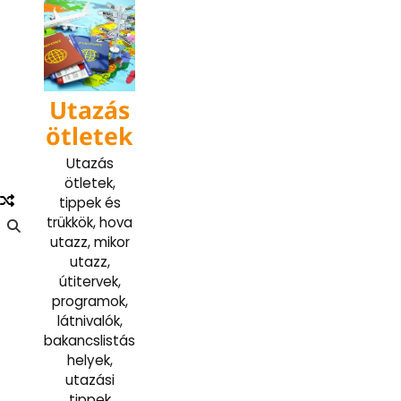
Skip
to
content
Utazás
ötletek
Utazás
ötletek,
tippek és
trükkök, hova
utazz, mikor
utazz,
útitervek,
programok,
látnivalók,
bakancslistás
helyek,
utazási
tippek