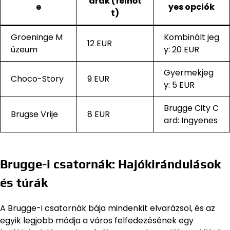
árak (felnőt
e
yes opciók
t)
Groeninge M
Kombinált jeg
12 EUR
úzeum
y: 20 EUR
Gyermekjeg
Choco-Story
9 EUR
y: 5 EUR
Brugge City C
Brugse Vrije
8 EUR
ard: Ingyenes
Brugge-i csatornák: Hajókirándulások
és túrák
A Brugge-i csatornák bája mindenkit elvarázsol, és az
egyik legjobb módja a város felfedezésének egy