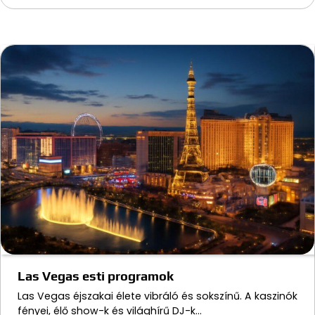
Las Vegas esti programok
Las Vegas éjszakai élete vibráló és sokszínű. A kaszinók
fényei, élő show-k és világhírű DJ-k…