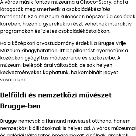
A város másik fontos múzeuma a Choco-Story, ahol a
látogatók megismerhetik a csokoládékészítés
történetét. Ez a múzeum különösen népszerű a családok
körében, hiszen a gyerekek is részt vehetnek interaktív
programokon és ízletes csokoládékóstolókon.
Ha a középkori orvostudomány érdekli, a Brugse Vrije
Múzeum kihagyhatatlan. Itt bepillantást nyerhetünk a
középkori gyógyítás módszereibe és eszközeibe. A
múzeumi belépők árai változóak, de sok helyen
kedvezményeket kaphatunk, ha kombinált jegyet
vásárolunk.
Belföldi és nemzetközi művészet
Brugge-ben
Brugge nemcsak a flamand művészet otthona, hanem
nemzetközi kiállításoknak is helyet ad. A város múzeumai
és galériái változatos programokat kínálnak, amelyek