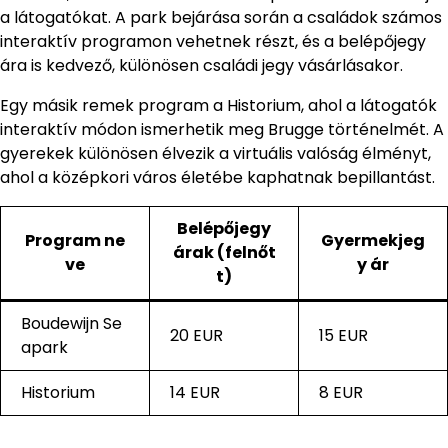
a látogatókat. A park bejárása során a családok számos
interaktív programon vehetnek részt, és a belépőjegy
ára is kedvező, különösen családi jegy vásárlásakor.
Egy másik remek program a Historium, ahol a látogatók
interaktív módon ismerhetik meg Brugge történelmét. A
gyerekek különösen élvezik a virtuális valóság élményt,
ahol a középkori város életébe kaphatnak bepillantást.
Belépőjegy
Program ne
Gyermekjeg
árak (felnőt
ve
y ár
t)
Boudewijn Se
20 EUR
15 EUR
apark
Historium
14 EUR
8 EUR