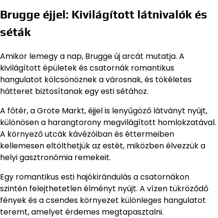
Brugge éjjel: Kivilágított látnivalók és
séták
Amikor lemegy a nap, Brugge új arcát mutatja. A
kivilágított épületek és csatornák romantikus
hangulatot kölcsönöznek a városnak, és tökéletes
hátteret biztosítanak egy esti sétához.
A főtér, a Grote Markt, éjjel is lenyűgöző látványt nyújt,
különösen a harangtorony megvilágított homlokzatával.
A környező utcák kávézóiban és éttermeiben
kellemesen eltölthetjük az estét, miközben élvezzük a
helyi gasztronómia remekeit.
Egy romantikus esti hajókirándulás a csatornákon
szintén felejthetetlen élményt nyújt. A vízen tükröződő
fények és a csendes környezet különleges hangulatot
teremt, amelyet érdemes megtapasztalni.