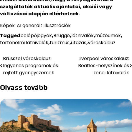
szolgáltatók aktuális ajánlatai, akciói vagy
változásai alapján eltérhetnek.
Képek: AI generált illusztrációk
Tagged
belépőjegyek
,
Brugge
,
látnivalók
,
múzeumok
,
történelmi látnivalók
,
turizmus
,
utazás
,
városkalauz
Brüsszel városkalauz:
Liverpool városkalauz:
Bejegyzés
Ingyenes programok és
Beatles-helyszínek és
navigáció
rejtett gyöngyszemek
zenei látnivalók
Olvass tovább