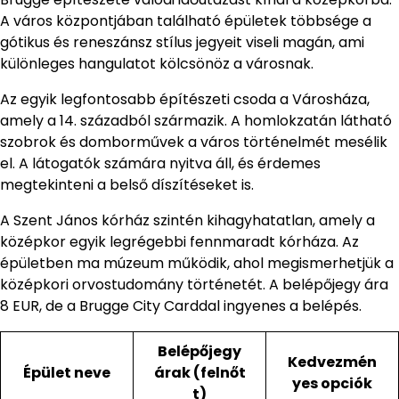
A város központjában található épületek többsége a
gótikus és reneszánsz stílus jegyeit viseli magán, ami
különleges hangulatot kölcsönöz a városnak.
Az egyik legfontosabb építészeti csoda a Városháza,
amely a 14. századból származik. A homlokzatán látható
szobrok és domborművek a város történelmét mesélik
el. A látogatók számára nyitva áll, és érdemes
megtekinteni a belső díszítéseket is.
A Szent János kórház szintén kihagyhatatlan, amely a
középkor egyik legrégebbi fennmaradt kórháza. Az
épületben ma múzeum működik, ahol megismerhetjük a
középkori orvostudomány történetét. A belépőjegy ára
8 EUR, de a Brugge City Carddal ingyenes a belépés.
Belépőjegy
Kedvezmén
Épület neve
árak (felnőt
yes opciók
t)