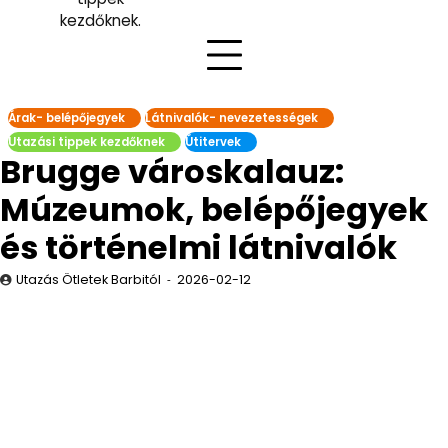
kezdőknek.
Árak- belépőjegyek
Látnivalók- nevezetességek
Utazási tippek kezdőknek
Útitervek
Brugge városkalauz:
Múzeumok, belépőjegyek
és történelmi látnivalók
Utazás Ötletek Barbitól
2026-02-12