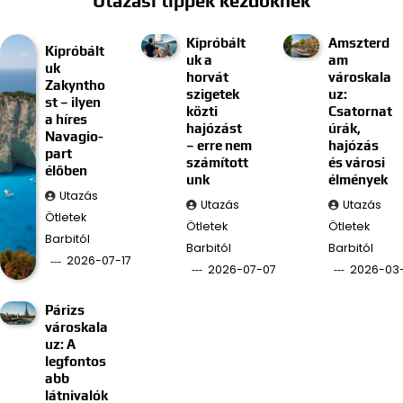
Utazási tippek kezdőknek
Kipróbált
Amszterd
Kipróbált
uk a
am
uk
horvát
városkala
Zakyntho
szigetek
uz:
st – ilyen
közti
Csatornat
a híres
hajózást
úrák,
Navagio-
– erre nem
hajózás
part
számított
és városi
élőben
unk
élmények
Utazás
Utazás
Utazás
Ötletek
Ötletek
Ötletek
Barbitól
Barbitól
Barbitól
2026-07-17
2026-07-07
2026-03
Párizs
városkala
uz: A
legfontos
abb
látnivalók