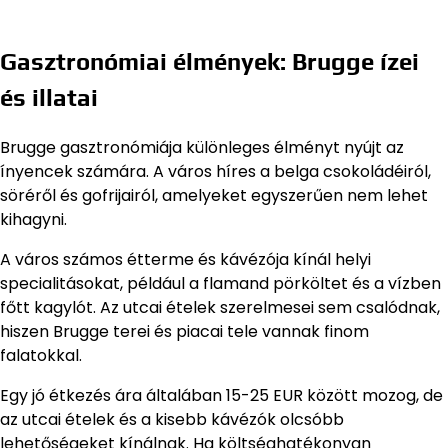
Gasztronómiai élmények: Brugge ízei
és illatai
Brugge gasztronómiája különleges élményt nyújt az
ínyencek számára. A város híres a belga csokoládéiról,
söréről és gofrijairól, amelyeket egyszerűen nem lehet
kihagyni.
A város számos étterme és kávézója kínál helyi
specialitásokat, például a flamand pörköltet és a vízben
főtt kagylót. Az utcai ételek szerelmesei sem csalódnak,
hiszen Brugge terei és piacai tele vannak finom
falatokkal.
Egy jó étkezés ára általában 15-25 EUR között mozog, de
az utcai ételek és a kisebb kávézók olcsóbb
lehetőségeket kínálnak. Ha költséghatékonyan