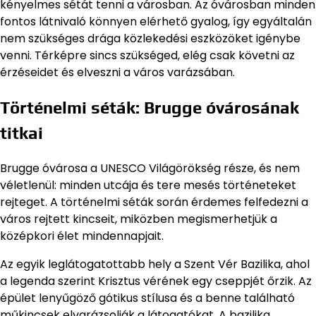
kényelmes sétát tenni a városban. Az óvárosban minden
fontos látnivaló könnyen elérhető gyalog, így egyáltalán
nem szükséges drága közlekedési eszközöket igénybe
venni. Térképre sincs szükséged, elég csak követni az
érzéseidet és elveszni a város varázsában.
Történelmi séták: Brugge óvárosának
titkai
Brugge óvárosa a UNESCO Világörökség része, és nem
véletlenül: minden utcája és tere mesés történeteket
rejteget. A történelmi séták során érdemes felfedezni a
város rejtett kincseit, miközben megismerhetjük a
középkori élet mindennapjait.
Az egyik leglátogatottabb hely a Szent Vér Bazilika, ahol
a legenda szerint Krisztus vérének egy cseppjét őrzik. Az
épület lenyűgöző gótikus stílusa és a benne található
műkincsek elvarázsolják a látogatókat. A bazilika