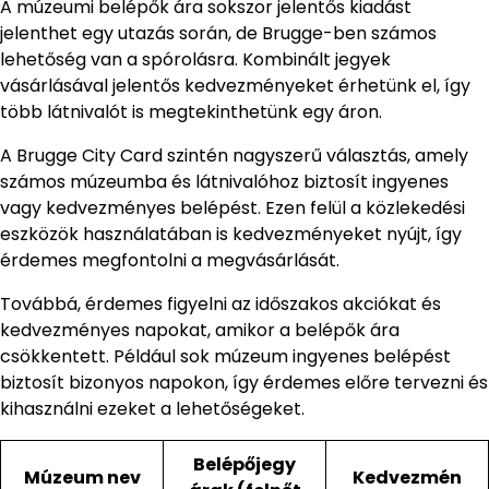
A múzeumi belépők ára sokszor jelentős kiadást
jelenthet egy utazás során, de Brugge-ben számos
lehetőség van a spórolásra. Kombinált jegyek
vásárlásával jelentős kedvezményeket érhetünk el, így
több látnivalót is megtekinthetünk egy áron.
A Brugge City Card szintén nagyszerű választás, amely
számos múzeumba és látnivalóhoz biztosít ingyenes
vagy kedvezményes belépést. Ezen felül a közlekedési
eszközök használatában is kedvezményeket nyújt, így
érdemes megfontolni a megvásárlását.
Továbbá, érdemes figyelni az időszakos akciókat és
kedvezményes napokat, amikor a belépők ára
csökkentett. Például sok múzeum ingyenes belépést
biztosít bizonyos napokon, így érdemes előre tervezni és
kihasználni ezeket a lehetőségeket.
Belépőjegy
Múzeum nev
Kedvezmén