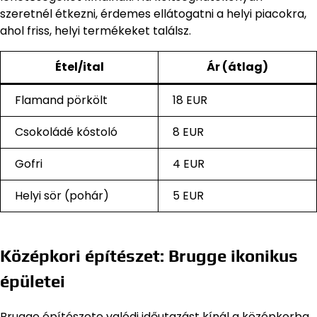
szeretnél étkezni, érdemes ellátogatni a helyi piacokra,
ahol friss, helyi termékeket találsz.
Étel/ital
Ár (átlag)
Flamand pörkölt
18 EUR
Csokoládé kóstoló
8 EUR
Gofri
4 EUR
Helyi sör (pohár)
5 EUR
Középkori építészet: Brugge ikonikus
épületei
Brugge építészete valódi időutazást kínál a középkorba.