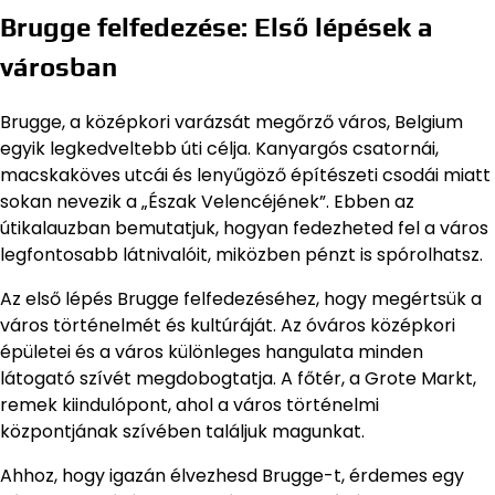
Brugge felfedezése: Első lépések a
városban
Brugge, a középkori varázsát megőrző város, Belgium
egyik legkedveltebb úti célja. Kanyargós csatornái,
macskaköves utcái és lenyűgöző építészeti csodái miatt
sokan nevezik a „Észak Velencéjének”. Ebben az
útikalauzban bemutatjuk, hogyan fedezheted fel a város
legfontosabb látnivalóit, miközben pénzt is spórolhatsz.
Az első lépés Brugge felfedezéséhez, hogy megértsük a
város történelmét és kultúráját. Az óváros középkori
épületei és a város különleges hangulata minden
látogató szívét megdobogtatja. A főtér, a Grote Markt,
remek kiindulópont, ahol a város történelmi
központjának szívében találjuk magunkat.
Ahhoz, hogy igazán élvezhesd Brugge-t, érdemes egy