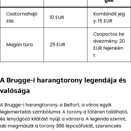
gek
Csatornahajó
Kombinált jeg
10 EUR
zás
y: 15 EUR
Csoportos ke
dvezmény: 20
Magán túra
25 EUR
EUR fejenkén
t
A Brugge-i harangtorony legendája és
valósága
A Brugge-i harangtorony, a Belfort, a város egyik
legismertebb szimbóluma. A torony a főtéren található,
és lenyűgöző kilátást nyújt a városra. A legenda szerint,
aki megmászik a torony 366 lépcsőfokát, szerencsés