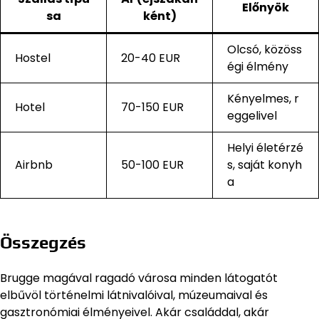
Előnyök
sa
ként)
Olcsó, közöss
Hostel
20-40 EUR
égi élmény
Kényelmes, r
Hotel
70-150 EUR
eggelivel
Helyi életérzé
Airbnb
50-100 EUR
s, saját konyh
a
Összegzés
Brugge magával ragadó városa minden látogatót
elbűvöl történelmi látnivalóival, múzeumaival és
gasztronómiai élményeivel. Akár családdal, akár