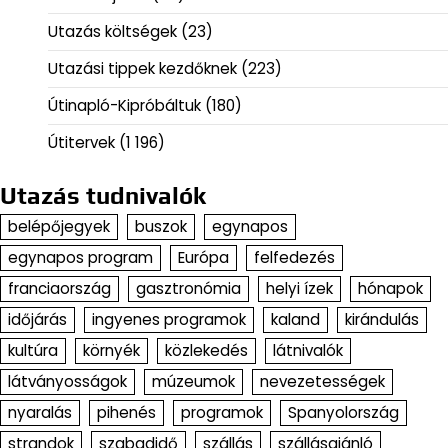
Utazás költségek
(23)
Utazási tippek kezdőknek
(223)
Útinapló-Kipróbáltuk
(180)
Útitervek
(1 196)
Utazás tudnivalók
belépőjegyek
buszok
egynapos
egynapos program
Európa
felfedezés
franciaország
gasztronómia
helyi ízek
hónapok
időjárás
ingyenes programok
kaland
kirándulás
kultúra
környék
közlekedés
látnivalók
látványosságok
múzeumok
nevezetességek
nyaralás
pihenés
programok
Spanyolország
strandok
szabadidő
szállás
szállásajánló