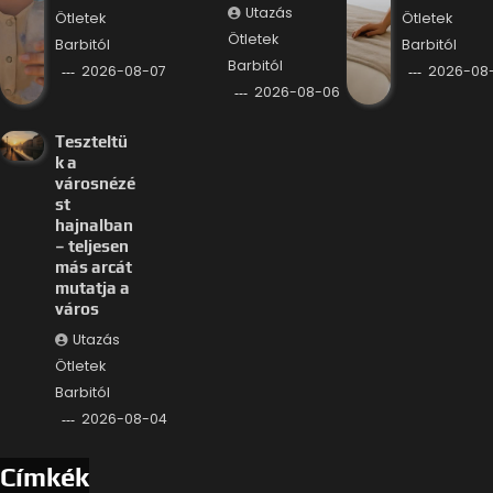
Utazás
Ötletek
Ötletek
Ötletek
Barbitól
Barbitól
Barbitól
2026-08-07
2026-08
2026-08-06
Teszteltü
k a
városnézé
st
hajnalban
– teljesen
más arcát
mutatja a
város
Utazás
Ötletek
Barbitól
2026-08-04
Címkék