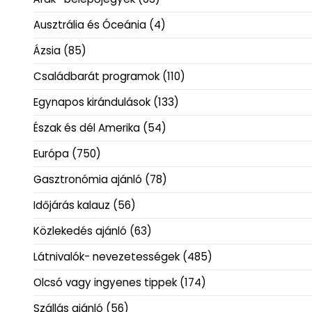
Ausztrália és Óceánia
(4)
Ázsia
(85)
Családbarát programok
(110)
Egynapos kirándulások
(133)
Észak és dél Amerika
(54)
Európa
(750)
Gasztronómia ajánló
(78)
Időjárás kalauz
(56)
Közlekedés ajánló
(63)
Látnivalók- nevezetességek
(485)
Olcsó vagy ingyenes tippek
(174)
Szállás ajánló
(56)