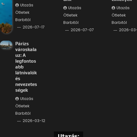
Utazás
Utazás
Utazás
Ötletek
Ötletek
Ötletek
Barbitól
Barbitól
Barbitól
2026-07-17
2026-07-07
2026-03
Párizs
városkala
uz: A
legfontos
abb
látnivalók
és
nevezetes
ségek
Utazás
Ötletek
Barbitól
2026-03-12
Utazás: