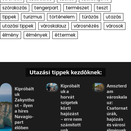
szórakozás
tengerpart
természet
teszt
tippek
turizmus
történelem
túrázás
utazás
utazási tippek
városkalauz
városnézés
városok
élmény
élmények
éttermek
Utazási tippek kezdőknek:
Kipróbált
Amszterd
Kipróbált
uk a
am
uk
horvát
városkala
Zakyntho
szigetek
uz:
st – ilyen
közti
Csatornat
a híres
hajózást
úrák,
Navagio-
– erre nem
hajózás
part
számított
és városi
élőben
unk
élmények