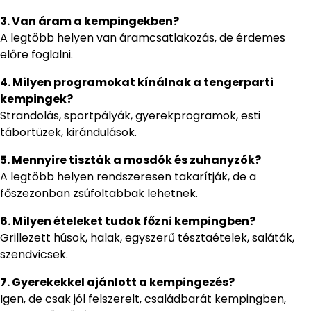
3. Van áram a kempingekben?
A legtöbb helyen van áramcsatlakozás, de érdemes
előre foglalni.
4. Milyen programokat kínálnak a tengerparti
kempingek?
Strandolás, sportpályák, gyerekprogramok, esti
tábortüzek, kirándulások.
5. Mennyire tiszták a mosdók és zuhanyzók?
A legtöbb helyen rendszeresen takarítják, de a
főszezonban zsúfoltabbak lehetnek.
6. Milyen ételeket tudok főzni kempingben?
Grillezett húsok, halak, egyszerű tésztaételek, saláták,
szendvicsek.
7. Gyerekekkel ajánlott a kempingezés?
Igen, de csak jól felszerelt, családbarát kempingben,