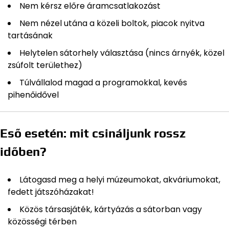
Nem kérsz előre áramcsatlakozást
Nem nézel utána a közeli boltok, piacok nyitva
tartásának
Helytelen sátorhely választása (nincs árnyék, közel
zsúfolt területhez)
Túlvállalod magad a programokkal, kevés
pihenőidővel
Eső esetén: mit csináljunk rossz
időben?
Látogasd meg a helyi múzeumokat, akváriumokat,
fedett játszóházakat!
Közös társasjáték, kártyázás a sátorban vagy
közösségi térben