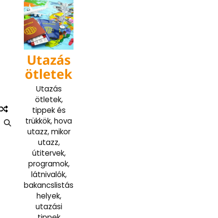
Skip
to
content
Utazás
ötletek
Utazás
ötletek,
tippek és
trükkök, hova
utazz, mikor
utazz,
útitervek,
programok,
látnivalók,
bakancslistás
helyek,
utazási
tippek