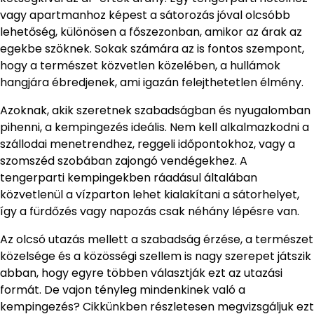
vagy apartmanhoz képest a sátorozás jóval olcsóbb
lehetőség, különösen a főszezonban, amikor az árak az
egekbe szöknek. Sokak számára az is fontos szempont,
hogy a természet közvetlen közelében, a hullámok
hangjára ébredjenek, ami igazán felejthetetlen élmény.
Azoknak, akik szeretnek szabadságban és nyugalomban
pihenni, a kempingezés ideális. Nem kell alkalmazkodni a
szállodai menetrendhez, reggeli időpontokhoz, vagy a
szomszéd szobában zajongó vendégekhez. A
tengerparti kempingekben ráadásul általában
közvetlenül a vízparton lehet kialakítani a sátorhelyet,
így a fürdőzés vagy napozás csak néhány lépésre van.
Az olcsó utazás mellett a szabadság érzése, a természet
közelsége és a közösségi szellem is nagy szerepet játszik
abban, hogy egyre többen választják ezt az utazási
formát. De vajon tényleg mindenkinek való a
kempingezés? Cikkünkben részletesen megvizsgáljuk ezt