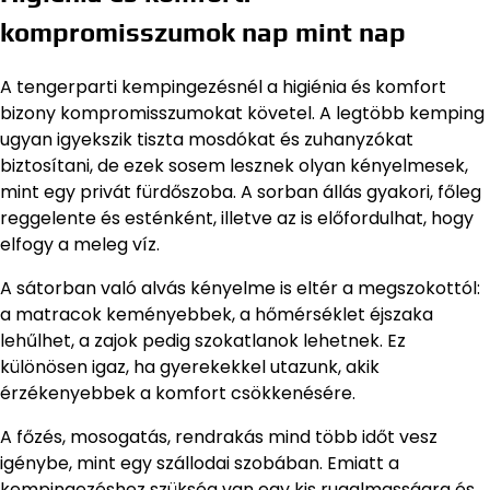
kompromisszumok nap mint nap
A tengerparti kempingezésnél a higiénia és komfort
bizony kompromisszumokat követel. A legtöbb kemping
ugyan igyekszik tiszta mosdókat és zuhanyzókat
biztosítani, de ezek sosem lesznek olyan kényelmesek,
mint egy privát fürdőszoba. A sorban állás gyakori, főleg
reggelente és esténként, illetve az is előfordulhat, hogy
elfogy a meleg víz.
A sátorban való alvás kényelme is eltér a megszokottól:
a matracok keményebbek, a hőmérséklet éjszaka
lehűlhet, a zajok pedig szokatlanok lehetnek. Ez
különösen igaz, ha gyerekekkel utazunk, akik
érzékenyebbek a komfort csökkenésére.
A főzés, mosogatás, rendrakás mind több időt vesz
igénybe, mint egy szállodai szobában. Emiatt a
kempingezéshez szükség van egy kis rugalmasságra és