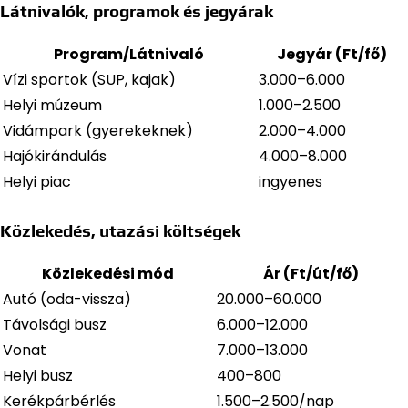
Látnivalók, programok és jegyárak
Program/Látnivaló
Jegyár (Ft/fő)
Vízi sportok (SUP, kajak)
3.000–6.000
Helyi múzeum
1.000–2.500
Vidámpark (gyerekeknek)
2.000–4.000
Hajókirándulás
4.000–8.000
Helyi piac
ingyenes
Közlekedés, utazási költségek
Közlekedési mód
Ár (Ft/út/fő)
Autó (oda-vissza)
20.000–60.000
Távolsági busz
6.000–12.000
Vonat
7.000–13.000
Helyi busz
400–800
Kerékpárbérlés
1.500–2.500/nap