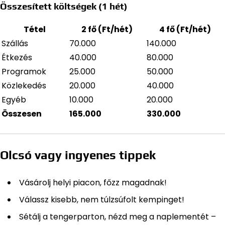
Összesített költségek (1 hét)
Tétel
2 fő (Ft/hét)
4 fő (Ft/hét)
Szállás
70.000
140.000
Étkezés
40.000
80.000
Programok
25.000
50.000
Közlekedés
20.000
40.000
Egyéb
10.000
20.000
Összesen
165.000
330.000
Olcsó vagy ingyenes tippek
Vásárolj helyi piacon, főzz magadnak!
Válassz kisebb, nem túlzsúfolt kempinget!
Sétálj a tengerparton, nézd meg a naplementét –