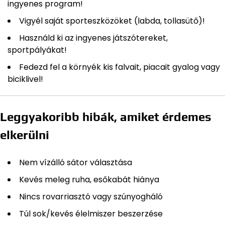
ingyenes program!
Vigyél saját sporteszközöket (labda, tollasütő)!
Használd ki az ingyenes játszótereket,
sportpályákat!
Fedezd fel a környék kis falvait, piacait gyalog vagy
biciklivel!
Leggyakoribb hibák, amiket érdemes
elkerülni
Nem vízálló sátor választása
Kevés meleg ruha, esőkabát hiánya
Nincs rovarriasztó vagy szúnyogháló
Túl sok/kevés élelmiszer beszerzése