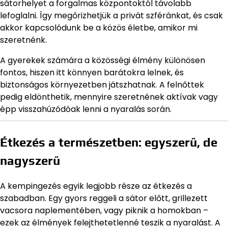
sátorhelyet a forgalmas központoktól távolabb
lefoglalni. Így megőrizhetjük a privát szféránkat, és csak
akkor kapcsolódunk be a közös életbe, amikor mi
szeretnénk.
A gyerekek számára a közösségi élmény különösen
fontos, hiszen itt könnyen barátokra lelnek, és
biztonságos környezetben játszhatnak. A felnőttek
pedig eldönthetik, mennyire szeretnének aktívak vagy
épp visszahúzódóak lenni a nyaralás során.
Étkezés a természetben: egyszerű, de
nagyszerű
A kempingezés egyik legjobb része az étkezés a
szabadban. Egy gyors reggeli a sátor előtt, grillezett
vacsora naplementében, vagy piknik a homokban –
ezek az élmények felejthetetlenné teszik a nyaralást. A