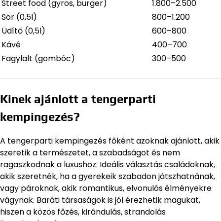
Street food (gyros, burger)
1.800–2.500
Sör (0,5l)
800–1.200
Üdítő (0,5l)
600–800
Kávé
400–700
Fagylalt (gombóc)
300–500
Kinek ajánlott a tengerparti
kempingezés?
A tengerparti kempingezés főként azoknak ajánlott, akik
szeretik a természetet, a szabadságot és nem
ragaszkodnak a luxushoz. Ideális választás családoknak,
akik szeretnék, ha a gyerekeik szabadon játszhatnának,
vagy pároknak, akik romantikus, elvonulós élményekre
vágynak. Baráti társaságok is jól érezhetik magukat,
hiszen a közös főzés, kirándulás, strandolás