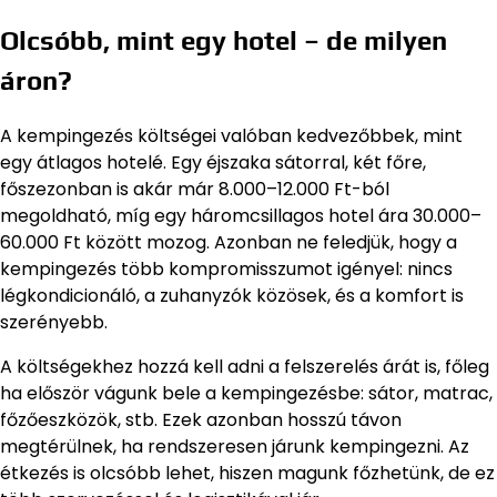
Olcsóbb, mint egy hotel – de milyen
áron?
A kempingezés költségei valóban kedvezőbbek, mint
egy átlagos hotelé. Egy éjszaka sátorral, két főre,
főszezonban is akár már 8.000–12.000 Ft-ból
megoldható, míg egy háromcsillagos hotel ára 30.000–
60.000 Ft között mozog. Azonban ne feledjük, hogy a
kempingezés több kompromisszumot igényel: nincs
légkondicionáló, a zuhanyzók közösek, és a komfort is
szerényebb.
A költségekhez hozzá kell adni a felszerelés árát is, főleg
ha először vágunk bele a kempingezésbe: sátor, matrac,
főzőeszközök, stb. Ezek azonban hosszú távon
megtérülnek, ha rendszeresen járunk kempingezni. Az
étkezés is olcsóbb lehet, hiszen magunk főzhetünk, de ez