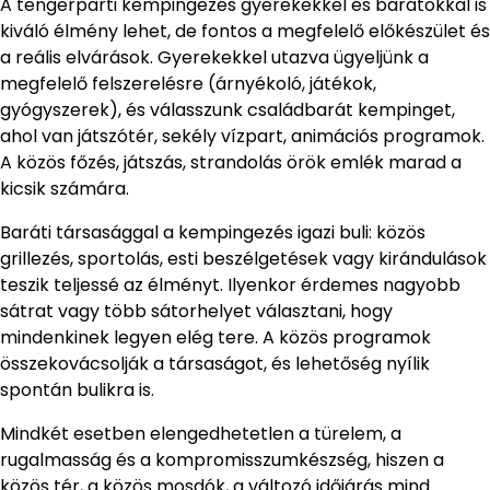
A tengerparti kempingezés gyerekekkel és barátokkal is
kiváló élmény lehet, de fontos a megfelelő előkészület és
a reális elvárások. Gyerekekkel utazva ügyeljünk a
megfelelő felszerelésre (árnyékoló, játékok,
gyógyszerek), és válasszunk családbarát kempinget,
ahol van játszótér, sekély vízpart, animációs programok.
A közös főzés, játszás, strandolás örök emlék marad a
kicsik számára.
Baráti társasággal a kempingezés igazi buli: közös
grillezés, sportolás, esti beszélgetések vagy kirándulások
teszik teljessé az élményt. Ilyenkor érdemes nagyobb
sátrat vagy több sátorhelyet választani, hogy
mindenkinek legyen elég tere. A közös programok
összekovácsolják a társaságot, és lehetőség nyílik
spontán bulikra is.
Mindkét esetben elengedhetetlen a türelem, a
rugalmasság és a kompromisszumkészség, hiszen a
közös tér, a közös mosdók, a változó időjárás mind