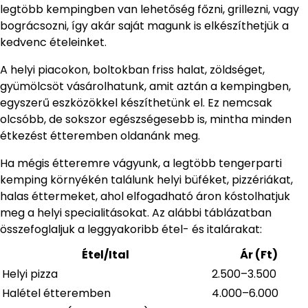
legtöbb kempingben van lehetőség főzni, grillezni, vagy
bográcsozni, így akár saját magunk is elkészíthetjük a
kedvenc ételeinket.
A helyi piacokon, boltokban friss halat, zöldséget,
gyümölcsöt vásárolhatunk, amit aztán a kempingben,
egyszerű eszközökkel készíthetünk el. Ez nemcsak
olcsóbb, de sokszor egészségesebb is, mintha minden
étkezést étteremben oldanánk meg.
Ha mégis étteremre vágyunk, a legtöbb tengerparti
kemping környékén találunk helyi büféket, pizzériákat,
halas éttermeket, ahol elfogadható áron kóstolhatjuk
meg a helyi specialitásokat. Az alábbi táblázatban
összefoglaljuk a leggyakoribb étel- és italárakat:
Étel/Ital
Ár (Ft)
Helyi pizza
2.500–3.500
Halétel étteremben
4.000–6.000