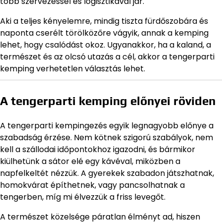
több szervezéssel és logisztikával jár.
Aki a teljes kényelemre, mindig tiszta fürdőszobára és
naponta cserélt törölközőre vágyik, annak a kemping
lehet, hogy csalódást okoz. Ugyanakkor, ha a kaland, a
természet és az olcsó utazás a cél, akkor a tengerparti
kemping verhetetlen választás lehet.
A tengerparti kemping előnyei röviden
A tengerparti kempingezés egyik legnagyobb előnye a
szabadság érzése. Nem kötnek szigorú szabályok, nem
kell a szállodai időpontokhoz igazodni, és bármikor
kiülhetünk a sátor elé egy kávéval, miközben a
napfelkeltét nézzük. A gyerekek szabadon játszhatnak,
homokvárat építhetnek, vagy pancsolhatnak a
tengerben, míg mi élvezzük a friss levegőt.
A természet közelsége páratlan élményt ad, hiszen