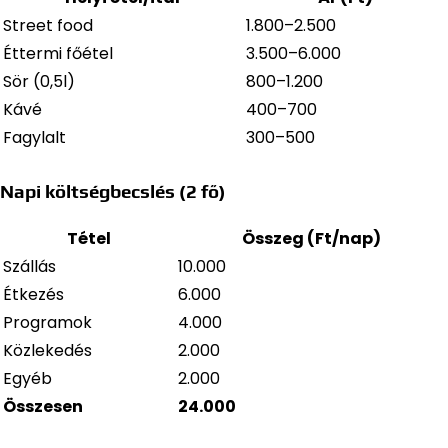
Street food
1.800–2.500
Éttermi főétel
3.500–6.000
Sör (0,5l)
800–1.200
Kávé
400–700
Fagylalt
300–500
Napi költségbecslés (2 fő)
Tétel
Összeg (Ft/nap)
Szállás
10.000
Étkezés
6.000
Programok
4.000
Közlekedés
2.000
Egyéb
2.000
Összesen
24.000