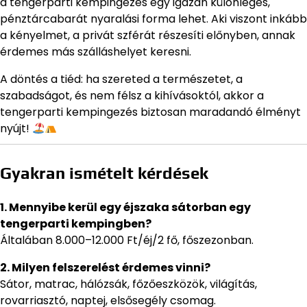
a tengerparti kempingezés egy igazán különleges,
pénztárcabarát nyaralási forma lehet. Aki viszont inkább
a kényelmet, a privát szférát részesíti előnyben, annak
érdemes más szálláshelyet keresni.
A döntés a tiéd: ha szereted a természetet, a
szabadságot, és nem félsz a kihívásoktól, akkor a
tengerparti kempingezés biztosan maradandó élményt
nyújt!
Gyakran ismételt kérdések
1. Mennyibe kerül egy éjszaka sátorban egy
tengerparti kempingben?
Általában 8.000–12.000 Ft/éj/2 fő, főszezonban.
2. Milyen felszerelést érdemes vinni?
Sátor, matrac, hálózsák, főzőeszközök, világítás,
rovarriasztó, naptej, elsősegély csomag.