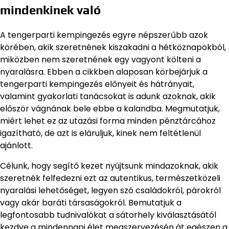
mindenkinek való
A tengerparti kempingezés egyre népszerűbb azok
körében, akik szeretnének kiszakadni a hétköznapokból,
miközben nem szeretnének egy vagyont költeni a
nyaralásra. Ebben a cikkben alaposan körbejárjuk a
tengerparti kempingezés előnyeit és hátrányait,
valamint gyakorlati tanácsokat is adunk azoknak, akik
először vágnának bele ebbe a kalandba. Megmutatjuk,
miért lehet ez az utazási forma minden pénztárcához
igazítható, de azt is eláruljuk, kinek nem feltétlenül
ajánlott.
Célunk, hogy segítő kezet nyújtsunk mindazoknak, akik
szeretnék felfedezni ezt az autentikus, természetközeli
nyaralási lehetőséget, legyen szó családokról, párokról
vagy akár baráti társaságokról. Bemutatjuk a
legfontosabb tudnivalókat a sátorhely kiválasztásától
kezdve a mindennapi élet megszervezésén át egészen a