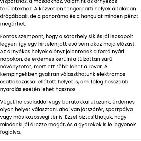
vízparthoz, a mosdókhoz, valamint az árnyékos
területekhez. A közvetlen tengerparti helyek általában
drágábbak, de a panoráma és a hangulat minden pénzt
megérhet.
Fontos szempont, hogy a sátorhely sík és jól lecsapolt
legyen, így egy hirtelen jött eső sem okoz majd elázást.
Az árnyékos helyek előnyt jelentenek a forró nyári
napokon, de érdemes kerülni a túlzottan sűrű
növényzetet, mert ott több lehet a rovar. A
kempingekben gyakran választhatunk elektromos
csatlakozással ellátott helyet is, ami főleg hosszabb
nyaralás esetén lehet hasznos.
Végül, ha családdal vagy barátokkal utazunk, érdemes
olyan helyet választani, ahol van játszótér, sportpálya
vagy más közösségi tér is. Ezzel biztosíthatjuk, hogy
mindenki jól érezze magát, és a gyerekek is le legyenek
foglalva.