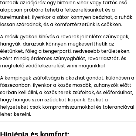
tartozik az időjárás: egy hirtelen vihar vagy tartós eső
alaposan próbára teheti a felszerelésünket és a
türelmünket. Ilyenkor a sátor könnyen beázhat, a ruhák
lassan száradnak, és a komfortérzetünk is csökken.
A másik gyakori kihívás a rovarok jelenléte: szúnyogok,
hangyák, darazsak könnyen megkeseríthetik az
életünket, főleg a tengerparti, nedvesebb területeken.
Ezért mindig érdemes szúnyoghálót, rovarriasztót, és
megfelelő védőfelszerelést vinni magunkkal.
A kempingek zsúfoltsága is okozhat gondot, különösen a
főszezonban. Ilyenkor a közös mosdók, zuhanyzók előtt
sorban kell állni, a közös terek zsúfoltak, és előfordulhat,
hogy hangos szomszédokat kapunk. Ezeket a
helyzeteket csak kompromisszumokkal és toleranciával
lehet kezelni.
Higiénia és komfort: