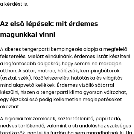
a kérdést is.
Az első lépések: mit érdemes
magunkkal vinni
A sikeres tengerparti kempingezés alapja a megfelelő
felszerelés. Mielőtt elindulnánk, érdemes listát készíteni
a legfontosabb dolgokról, hogy semmi ne maradjon
otthon. A sátor, matrac, hálózsák, kempingbútorok
(asztal, szék), főzőfelszerelés, hűtőtáska és világítás
mind alapvető kellékek. Érdemes vízálló sátorral
készülni, hiszen a tengerparti klíma gyorsan változhat,
egy éjszakai eső pedig kellemetlen meglepetéseket
okozhat.
A higiéniai felszerelések, kézfertőtlenítő, papírtörlő,
nedves törlőkendő, valamint a strandoláshoz szükséges
törölközők, naptej és fürdőruha sem maradhatnak ki. Ha