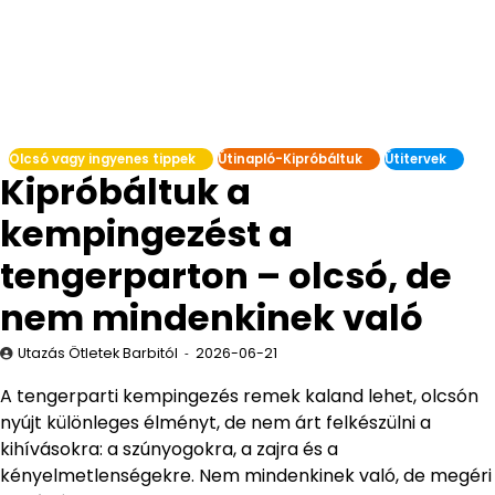
Olcsó vagy ingyenes tippek
Útinapló-Kipróbáltuk
Útitervek
Kipróbáltuk a
kempingezést a
tengerparton – olcsó, de
nem mindenkinek való
Utazás Ötletek Barbitól
2026-06-21
A tengerparti kempingezés remek kaland lehet, olcsón
nyújt különleges élményt, de nem árt felkészülni a
kihívásokra: a szúnyogokra, a zajra és a
kényelmetlenségekre. Nem mindenkinek való, de megéri