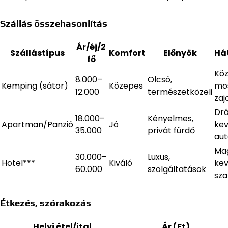
Szállás összehasonlítás
Ár/éj/2
Szállástípus
Komfort
Előnyök
Há
fő
Kö
8.000–
Olcsó,
Kemping (sátor)
Közepes
mo
12.000
természetközeli
zaj
Dr
18.000–
Kényelmes,
Apartman/Panzió
Jó
ke
35.000
privát fürdő
aut
Mag
30.000–
Luxus,
Hotel***
Kiváló
ke
60.000
szolgáltatások
sz
Étkezés, szórakozás
Helyi étel/ital
Ár (Ft)