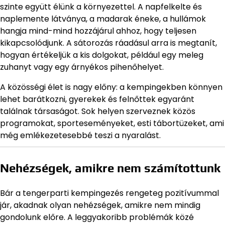
szinte együtt élünk a környezettel. A napfelkelte és
naplemente látványa, a madarak éneke, a hullámok
hangja mind-mind hozzájárul ahhoz, hogy teljesen
kikapcsolódjunk. A sátorozás ráadásul arra is megtanít,
hogyan értékeljük a kis dolgokat, például egy meleg
zuhanyt vagy egy árnyékos pihenőhelyet.
A közösségi élet is nagy előny: a kempingekben könnyen
lehet barátkozni, gyerekek és felnőttek egyaránt
találnak társaságot. Sok helyen szerveznek közös
programokat, sporteseményeket, esti tábortüzeket, ami
még emlékezetesebbé teszi a nyaralást.
Nehézségek, amikre nem számítottunk
Bár a tengerparti kempingezés rengeteg pozitívummal
jár, akadnak olyan nehézségek, amikre nem mindig
gondolunk előre. A leggyakoribb problémák közé