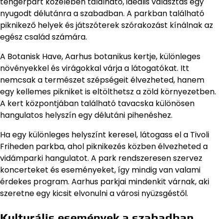
tengerpart közelében található, ideális választás egy
nyugodt délutánra a szabadban. A parkban található
piknikező helyek és játszóterek szórakozást kínálnak az
egész család számára.
A Botanisk Have, Aarhus botanikus kertje, különleges
növényekkel és virágokkal várja a látogatókat. Itt
nemcsak a természet szépségeit élvezheted, hanem
egy kellemes pikniket is eltölthetsz a zöld környezetben.
A kert központjában található tavacska különösen
hangulatos helyszín egy délutáni pihenéshez.
Ha egy különleges helyszínt keresel, látogass el a Tivoli
Friheden parkba, ahol piknikezés közben élvezheted a
vidámparki hangulatot. A park rendszeresen szervez
koncerteket és eseményeket, így mindig van valami
érdekes program. Aarhus parkjai mindenkit várnak, aki
szeretne egy kicsit elvonulni a városi nyüzsgéstől.
Kulturális események a szabadban