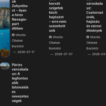
uk
horvát
városkala
Zakyntho
szigetek
uz:
st – ilyen
közti
Csatornat
a híres
hajózást
úrák,
Navagio-
– erre nem
hajózás
part
számított
és városi
élőben
unk
élmények
Utazás
Utazás
Utazás
Ötletek
Ötletek
Ötletek
Barbitól
Barbitól
Barbitól
2026-07-17
2026-07-07
2026-03
Párizs
városkala
uz: A
legfontos
abb
látnivalók
és
nevezetes
ségek