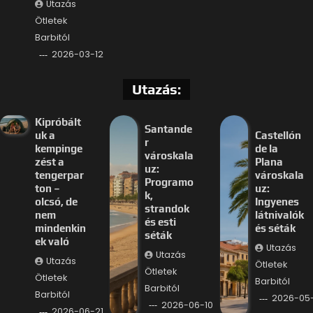
Utazás
Ötletek
Barbitól
2026-03-12
Utazás:
Kipróbált
Santande
uk a
Castellón
r
kempinge
de la
városkala
zést a
Plana
uz:
tengerpar
városkala
Programo
ton –
uz:
k,
olcsó, de
Ingyenes
strandok
nem
látnivalók
és esti
mindenkin
és séták
séták
ek való
Utazás
Utazás
Utazás
Ötletek
Ötletek
Ötletek
Barbitól
Barbitól
Barbitól
2026-05
2026-06-10
2026-06-21