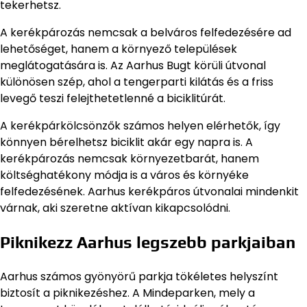
tekerhetsz.
A kerékpározás nemcsak a belváros felfedezésére ad
lehetőséget, hanem a környező települések
meglátogatására is. Az Aarhus Bugt körüli útvonal
különösen szép, ahol a tengerparti kilátás és a friss
levegő teszi felejthetetlenné a biciklitúrát.
A kerékpárkölcsönzők számos helyen elérhetők, így
könnyen bérelhetsz biciklit akár egy napra is. A
kerékpározás nemcsak környezetbarát, hanem
költséghatékony módja is a város és környéke
felfedezésének. Aarhus kerékpáros útvonalai mindenkit
várnak, aki szeretne aktívan kikapcsolódni.
Piknikezz Aarhus legszebb parkjaiban
Aarhus számos gyönyörű parkja tökéletes helyszínt
biztosít a piknikezéshez. A Mindeparken, mely a