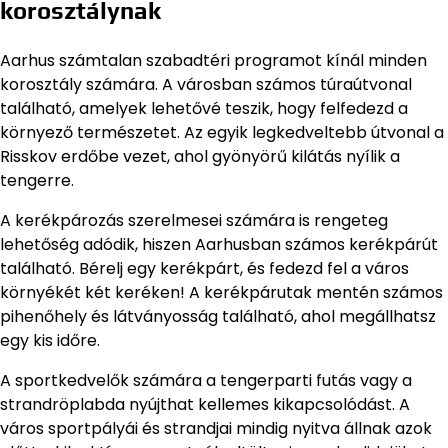
korosztálynak
Aarhus számtalan szabadtéri programot kínál minden
korosztály számára. A városban számos túraútvonal
található, amelyek lehetővé teszik, hogy felfedezd a
környező természetet. Az egyik legkedveltebb útvonal a
Risskov erdőbe vezet, ahol gyönyörű kilátás nyílik a
tengerre.
A kerékpározás szerelmesei számára is rengeteg
lehetőség adódik, hiszen Aarhusban számos kerékpárút
található. Bérelj egy kerékpárt, és fedezd fel a város
környékét két keréken! A kerékpárutak mentén számos
pihenőhely és látványosság található, ahol megállhatsz
egy kis időre.
A sportkedvelők számára a tengerparti futás vagy a
strandröplabda nyújthat kellemes kikapcsolódást. A
város sportpályái és strandjai mindig nyitva állnak azok