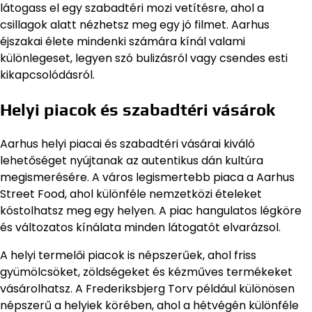
látogass el egy szabadtéri mozi vetítésre, ahol a
csillagok alatt nézhetsz meg egy jó filmet. Aarhus
éjszakai élete mindenki számára kínál valami
különlegeset, legyen szó bulizásról vagy csendes esti
kikapcsolódásról.
Helyi piacok és szabadtéri vásárok
Aarhus helyi piacai és szabadtéri vásárai kiváló
lehetőséget nyújtanak az autentikus dán kultúra
megismerésére. A város legismertebb piaca a Aarhus
Street Food, ahol különféle nemzetközi ételeket
kóstolhatsz meg egy helyen. A piac hangulatos légköre
és változatos kínálata minden látogatót elvarázsol.
A helyi termelői piacok is népszerűek, ahol friss
gyümölcsöket, zöldségeket és kézműves termékeket
vásárolhatsz. A Frederiksbjerg Torv például különösen
népszerű a helyiek körében, ahol a hétvégén különféle