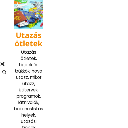
Skip
to
content
Utazás
ötletek
Utazás
ötletek,
tippek és
trükkök, hova
utazz, mikor
utazz,
útitervek,
programok,
látnivalók,
bakancslistás
helyek,
utazási
tippek