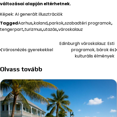
változásai alapján eltérhetnek.
Képek: AI generált illusztrációk
Tagged
Aarhus
,
kaland
,
parkok
,
szabadtéri programok
,
tengerpart
,
turizmus
,
utazás
,
városkalauz
Edinburgh városkalauz: Esti
Bejegyzés
Városnézés gyerekekkel
programok, bárok és
navigáció
kulturális élmények
Olvass tovább