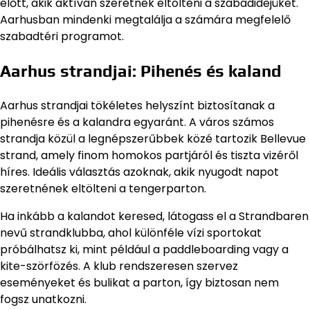
előtt, akik aktívan szeretnék eltölteni a szabadidejüket.
Aarhusban mindenki megtalálja a számára megfelelő
szabadtéri programot.
Aarhus strandjai: Pihenés és kaland
Aarhus strandjai tökéletes helyszínt biztosítanak a
pihenésre és a kalandra egyaránt. A város számos
strandja közül a legnépszerűbbek közé tartozik Bellevue
strand, amely finom homokos partjáról és tiszta vizéről
híres. Ideális választás azoknak, akik nyugodt napot
szeretnének eltölteni a tengerparton.
Ha inkább a kalandot keresed, látogass el a Strandbaren
nevű strandklubba, ahol különféle vízi sportokat
próbálhatsz ki, mint például a paddleboarding vagy a
kite-szörfözés. A klub rendszeresen szervez
eseményeket és bulikat a parton, így biztosan nem
fogsz unatkozni.