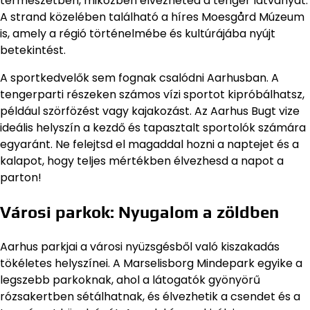
természetben, miközben élvezheted a tenger látványát.
A strand közelében található a híres Moesgård Múzeum
is, amely a régió történelmébe és kultúrájába nyújt
betekintést.
A sportkedvelők sem fognak csalódni Aarhusban. A
tengerparti részeken számos vízi sportot kipróbálhatsz,
például szörfözést vagy kajakozást. Az Aarhus Bugt vize
ideális helyszín a kezdő és tapasztalt sportolók számára
egyaránt. Ne felejtsd el magaddal hozni a naptejet és a
kalapot, hogy teljes mértékben élvezhesd a napot a
parton!
Városi parkok: Nyugalom a zöldben
Aarhus parkjai a városi nyüzsgésből való kiszakadás
tökéletes helyszínei. A Marselisborg Mindepark egyike a
legszebb parkoknak, ahol a látogatók gyönyörű
rózsakertben sétálhatnak, és élvezhetik a csendet és a