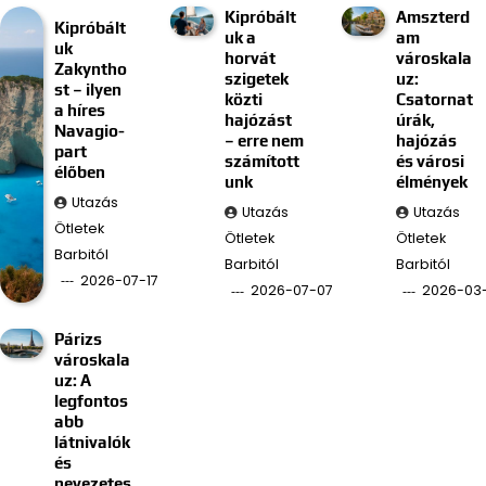
Kipróbált
Amszterd
Kipróbált
uk a
am
uk
horvát
városkala
Zakyntho
szigetek
uz:
st – ilyen
közti
Csatornat
a híres
hajózást
úrák,
Navagio-
– erre nem
hajózás
part
számított
és városi
élőben
unk
élmények
Utazás
Utazás
Utazás
Ötletek
Ötletek
Ötletek
Barbitól
Barbitól
Barbitól
2026-07-17
2026-07-07
2026-03
Párizs
városkala
uz: A
legfontos
abb
látnivalók
és
nevezetes