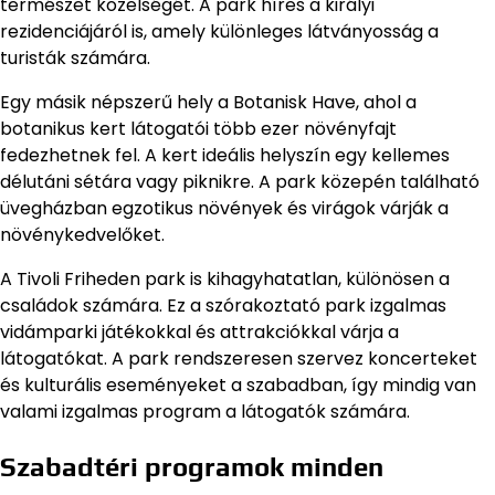
természet közelségét. A park híres a királyi
rezidenciájáról is, amely különleges látványosság a
turisták számára.
Egy másik népszerű hely a Botanisk Have, ahol a
botanikus kert látogatói több ezer növényfajt
fedezhetnek fel. A kert ideális helyszín egy kellemes
délutáni sétára vagy piknikre. A park közepén található
üvegházban egzotikus növények és virágok várják a
növénykedvelőket.
A Tivoli Friheden park is kihagyhatatlan, különösen a
családok számára. Ez a szórakoztató park izgalmas
vidámparki játékokkal és attrakciókkal várja a
látogatókat. A park rendszeresen szervez koncerteket
és kulturális eseményeket a szabadban, így mindig van
valami izgalmas program a látogatók számára.
Szabadtéri programok minden