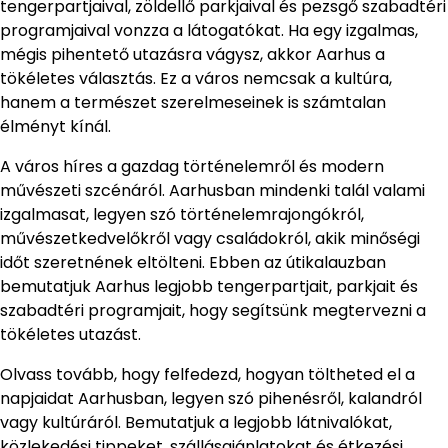
tengerpartjaival, zöldellő parkjaival és pezsgő szabadtéri
programjaival vonzza a látogatókat. Ha egy izgalmas,
mégis pihentető utazásra vágysz, akkor Aarhus a
tökéletes választás. Ez a város nemcsak a kultúra,
hanem a természet szerelmeseinek is számtalan
élményt kínál.
A város híres a gazdag történelemről és modern
művészeti szcénáról. Aarhusban mindenki talál valami
izgalmasat, legyen szó történelemrajongókról,
művészetkedvelőkről vagy családokról, akik minőségi
időt szeretnének eltölteni. Ebben az útikalauzban
bemutatjuk Aarhus legjobb tengerpartjait, parkjait és
szabadtéri programjait, hogy segítsünk megtervezni a
tökéletes utazást.
Olvass tovább, hogy felfedezd, hogyan töltheted el a
napjaidat Aarhusban, legyen szó pihenésről, kalandról
vagy kultúráról. Bemutatjuk a legjobb látnivalókat,
közlekedési tippeket, szállásajánlatokat és étkezési