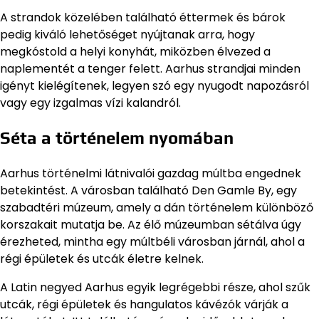
A strandok közelében található éttermek és bárok
pedig kiváló lehetőséget nyújtanak arra, hogy
megkóstold a helyi konyhát, miközben élvezed a
naplementét a tenger felett. Aarhus strandjai minden
igényt kielégítenek, legyen szó egy nyugodt napozásról
vagy egy izgalmas vízi kalandról.
Séta a történelem nyomában
Aarhus történelmi látnivalói gazdag múltba engednek
betekintést. A városban található Den Gamle By, egy
szabadtéri múzeum, amely a dán történelem különböző
korszakait mutatja be. Az élő múzeumban sétálva úgy
érezheted, mintha egy múltbéli városban járnál, ahol a
régi épületek és utcák életre kelnek.
A Latin negyed Aarhus egyik legrégebbi része, ahol szűk
utcák, régi épületek és hangulatos kávézók várják a