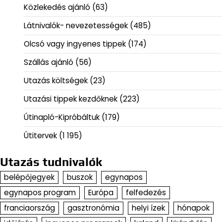
Közlekedés ajánló
(63)
Látnivalók- nevezetességek
(485)
Olcsó vagy ingyenes tippek
(174)
Szállás ajánló
(56)
Utazás költségek
(23)
Utazási tippek kezdőknek
(223)
Útinapló-Kipróbáltuk
(179)
Útitervek
(1 195)
Utazás tudnivalók
belépőjegyek
buszok
egynapos
egynapos program
Európa
felfedezés
franciaország
gasztronómia
helyi ízek
hónapok