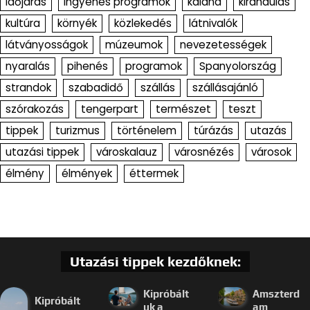
időjárás
ingyenes programok
kaland
kirándulás
kultúra
környék
közlekedés
látnivalók
látványosságok
múzeumok
nevezetességek
nyaralás
pihenés
programok
Spanyolország
strandok
szabadidő
szállás
szállásajánló
szórakozás
tengerpart
természet
teszt
tippek
turizmus
történelem
túrázás
utazás
utazási tippek
városkalauz
városnézés
városok
élmény
élmények
éttermek
Utazási tippek kezdőknek:
Kipróbált
Amszterd
Kipróbált
uk a
am