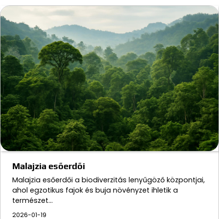
Malajzia esőerdői
Malajzia esőerdői a biodiverzitás lenyűgöző központjai,
ahol egzotikus fajok és buja növényzet ihletik a
természet…
2026-01-19