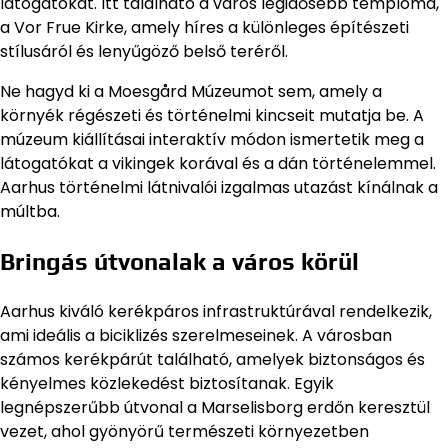
látogatókat. Itt található a város legidősebb temploma,
a Vor Frue Kirke, amely híres a különleges építészeti
stílusáról és lenyűgöző belső teréről.
Ne hagyd ki a Moesgård Múzeumot sem, amely a
környék régészeti és történelmi kincseit mutatja be. A
múzeum kiállításai interaktív módon ismertetik meg a
látogatókat a vikingek korával és a dán történelemmel.
Aarhus történelmi látnivalói izgalmas utazást kínálnak a
múltba.
Bringás útvonalak a város körül
Aarhus kiváló kerékpáros infrastruktúrával rendelkezik,
ami ideális a biciklizés szerelmeseinek. A városban
számos kerékpárút található, amelyek biztonságos és
kényelmes közlekedést biztosítanak. Egyik
legnépszerűbb útvonal a Marselisborg erdőn keresztül
vezet, ahol gyönyörű természeti környezetben