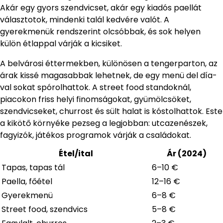
Akár egy gyors szendvicset, akár egy kiadós paellát
választotok, mindenki talál kedvére valót. A
gyerekmenük rendszerint olcsóbbak, és sok helyen
külön étlappal várják a kicsiket.
A belvárosi éttermekben, különösen a tengerparton, az
árak kissé magasabbak lehetnek, de egy menü del día-
val sokat spórolhattok. A street food standoknál,
piacokon friss helyi finomságokat, gyümölcsöket,
szendvicseket, churrost és sült halat is kóstolhattok. Este
a kikötő környéke pezseg a legjobban: utcazenészek,
fagyizók, játékos programok várják a családokat.
Étel/ital
Ár (2024)
Tapas, tapas tál
6–10 €
Paella, főétel
12–16 €
Gyerekmenü
6–8 €
Street food, szendvics
5–8 €