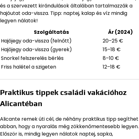
és a szervezett kirándulások általában tartalmazzák a
hajóutat oda-vissza. Tipp: naptej, kalap és víz mindig
legyen nálatok!
Szolgáltatás
Ár (2024)
Hajójegy oda-vissza (felnőtt)
20–25 €
Hajójegy oda-vissza (gyerek)
15–18 €
Snorkel felszerelés bérlés
8–10 €
Friss halétel a szigeten
12–18 €
Praktikus tippek családi vakációhoz
Alicantéban
Alicante remek úti cél, de néhány praktikus tipp segíthet
abban, hogy a nyaralás még zökkenőmentesebb legyen.
Először is, mindig legyen nálatok naptej, sapka,