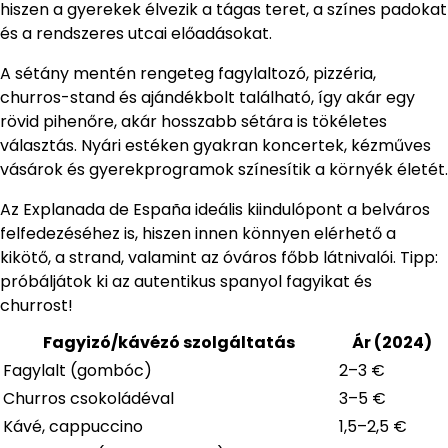
hiszen a gyerekek élvezik a tágas teret, a színes padokat
és a rendszeres utcai előadásokat.
A sétány mentén rengeteg fagylaltozó, pizzéria,
churros-stand és ajándékbolt található, így akár egy
rövid pihenőre, akár hosszabb sétára is tökéletes
választás. Nyári estéken gyakran koncertek, kézműves
vásárok és gyerekprogramok színesítik a környék életét.
Az Explanada de España ideális kiindulópont a belváros
felfedezéséhez is, hiszen innen könnyen elérhető a
kikötő, a strand, valamint az óváros főbb látnivalói. Tipp:
próbáljátok ki az autentikus spanyol fagyikat és
churrost!
Fagyizó/kávézó szolgáltatás
Ár (2024)
Fagylalt (gombóc)
2–3 €
Churros csokoládéval
3–5 €
Kávé, cappuccino
1,5–2,5 €