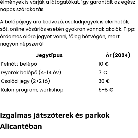
élmények is várják a látogatókat, így garantált az egész
napos szórakozás.
A belépőjegy ára kedvező, családi jegyek is elérhetők,
sőt, online vásárlás esetén gyakran vannak akciók. Tipp:
érdemes előre jegyet venni, főleg hétvégén, mert
nagyon népszerű!
Jegytípus
Ár (2024)
Felnőtt belépő
10 €
Gyerek belépő (4-14 év)
7 €
Családi jegy (2+2 fő)
30 €
Külön program, workshop
5–8 €
Izgalmas játszóterek és parkok
Alicantéban