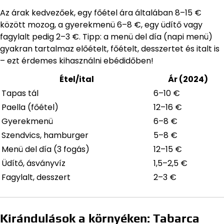
Az árak kedvezőek, egy főétel ára általában 8–15 €
között mozog, a gyerekmenü 6–8 €, egy üdítő vagy
fagylalt pedig 2–3 €. Tipp: a menü del día (napi menü)
gyakran tartalmaz előételt, főételt, desszertet és italt is
– ezt érdemes kihasználni ebédidőben!
Étel/ital
Ár (2024)
Tapas tál
6–10 €
Paella (főétel)
12–16 €
Gyerekmenü
6–8 €
Szendvics, hamburger
5–8 €
Menü del día (3 fogás)
12–15 €
Üdítő, ásványvíz
1,5–2,5 €
Fagylalt, desszert
2–3 €
Kirándulások a környéken: Tabarca