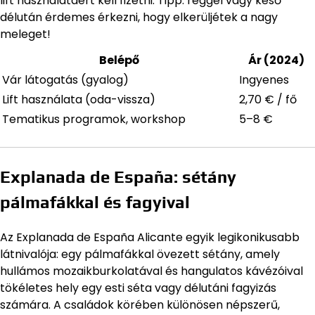
lift használatáért kell fizetni. Tipp: reggel vagy késő
délután érdemes érkezni, hogy elkerüljétek a nagy
meleget!
Belépő
Ár (2024)
Vár látogatás (gyalog)
Ingyenes
Lift használata (oda-vissza)
2,70 € / fő
Tematikus programok, workshop
5–8 €
Explanada de España: sétány
pálmafákkal és fagyival
Az Explanada de España Alicante egyik legikonikusabb
látnivalója: egy pálmafákkal övezett sétány, amely
hullámos mozaikburkolatával és hangulatos kávézóival
tökéletes hely egy esti séta vagy délutáni fagyizás
számára. A családok körében különösen népszerű,