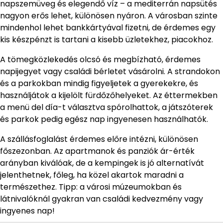
napszemüveg és elegendő víz – a mediterrán napsütés
nagyon erős lehet, különösen nyáron. A városban szinte
mindenhol lehet bankkártyával fizetni, de érdemes egy
kis készpénzt is tartani a kisebb üzletekhez, piacokhoz.
A tömegközlekedés olcsó és megbízható, érdemes
napijegyet vagy családi bérletet vásárolni. A strandokon
és a parkokban mindig figyeljetek a gyerekekre, és
használjátok a kijelölt fürdőzőhelyeket. Az éttermekben
a menü del día-t választva spórolhattok, a játszóterek
és parkok pedig egész nap ingyenesen használhatók.
A szállásfoglalást érdemes előre intézni, különösen
főszezonban. Az apartmanok és panziók ár-érték
arányban kiválóak, de a kempingek is jó alternatívát
jelenthetnek, főleg, ha közel akartok maradni a
természethez. Tipp: a városi múzeumokban és
látnivalóknál gyakran van családi kedvezmény vagy
ingyenes nap!