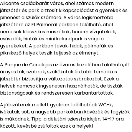
Alicante családbarát város, ahol számos modern
játszótér és park biztosít kikapcsolódást a gyerekek és
pihenést a szülők számára. A város legismertebb
játszótere az El Palmeral parkban található, ahol
nemcsak klasszikus mászókák, hanem vízi játékok,
csúszdák, hinták és mini kalandpark is várja a
gyerekeket. A parkban tavak, hidak, pálmafák és
piknikező helyek teszik teljessé az élményt.
A Parque de Canalejas az óváros közelében található, itt
árnyas fák, szobrok, szökőkutak és több tematikus
játszótér biztosítja a változatos szórakozást. Ezek a
helyek nemcsak ingyenesen használhatók, de tiszták,
biztonságosak és rendszeresen karbantartottak.
A játszóterek mellett gyakran találhatóak WC-k,
ivókutak, sőt, a nagyobb parkokban kávézók és fagyizók
is működnek. Tipp: a délutáni szieszta idején, 14–17 óra
között, kevésbé zsúfoltak ezek a helyek!