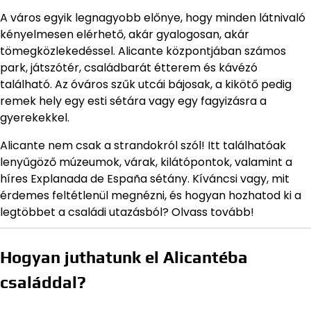
A város egyik legnagyobb előnye, hogy minden látnivaló
kényelmesen elérhető, akár gyalogosan, akár
tömegközlekedéssel. Alicante központjában számos
park, játszótér, családbarát étterem és kávézó
található. Az óváros szűk utcái bájosak, a kikötő pedig
remek hely egy esti sétára vagy egy fagyizásra a
gyerekekkel.
Alicante nem csak a strandokról szól! Itt találhatóak
lenyűgöző múzeumok, várak, kilátópontok, valamint a
híres Explanada de España sétány. Kíváncsi vagy, mit
érdemes feltétlenül megnézni, és hogyan hozhatod ki a
legtöbbet a családi utazásból? Olvass tovább!
Hogyan juthatunk el Alicantéba
családdal?