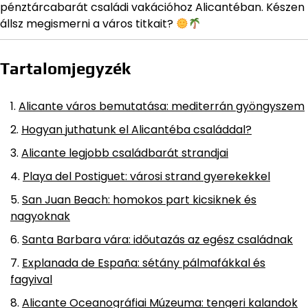
pénztárcabarát családi vakációhoz Alicantéban. Készen
állsz megismerni a város titkait?
Tartalomjegyzék
Alicante város bemutatása: mediterrán gyöngyszem
Hogyan juthatunk el Alicantéba családdal?
Alicante legjobb családbarát strandjai
Playa del Postiguet: városi strand gyerekekkel
San Juan Beach: homokos part kicsiknek és
nagyoknak
Santa Barbara vára: időutazás az egész családnak
Explanada de España: sétány pálmafákkal és
fagyival
Alicante Oceanográfiai Múzeuma: tengeri kalandok