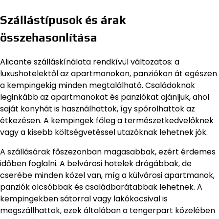
Szállástípusok és árak
összehasonlítása
Alicante szálláskínálata rendkívül változatos: a
luxushotelektől az apartmanokon, panziókon át egészen
a kempingekig minden megtalálható. Családoknak
leginkább az apartmanokat és panziókat ajánljuk, ahol
saját konyhát is használhattok, így spórolhattok az
étkezésen. A kempingek főleg a természetkedvelőknek
vagy a kisebb költségvetéssel utazóknak lehetnek jók.
A szállásárak főszezonban magasabbak, ezért érdemes
időben foglalni. A belvárosi hotelek drágábbak, de
cserébe minden közel van, míg a külvárosi apartmanok,
panziók olcsóbbak és családbarátabbak lehetnek. A
kempingekben sátorral vagy lakókocsival is
megszállhattok, ezek általában a tengerpart közelében