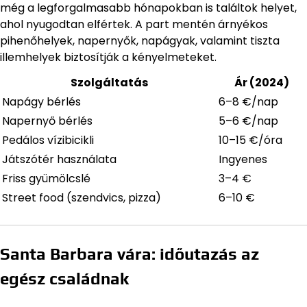
még a legforgalmasabb hónapokban is találtok helyet,
ahol nyugodtan elfértek. A part mentén árnyékos
pihenőhelyek, napernyők, napágyak, valamint tiszta
illemhelyek biztosítják a kényelmeteket.
Szolgáltatás
Ár (2024)
Napágy bérlés
6–8 €/nap
Napernyő bérlés
5–6 €/nap
Pedálos vízibicikli
10–15 €/óra
Játszótér használata
Ingyenes
Friss gyümölcslé
3–4 €
Street food (szendvics, pizza)
6–10 €
Santa Barbara vára: időutazás az
egész családnak