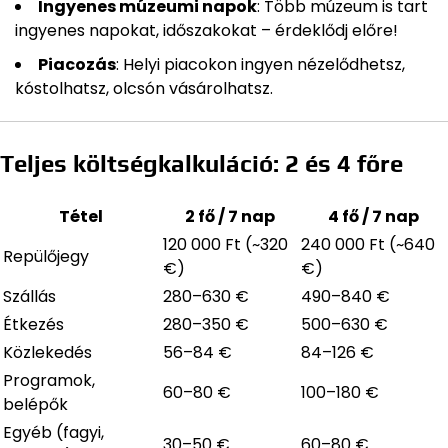
Ingyenes múzeumi napok
: Több múzeum is tart
ingyenes napokat, időszakokat – érdeklődj előre!
Piacozás
: Helyi piacokon ingyen nézelődhetsz,
kóstolhatsz, olcsón vásárolhatsz.
Teljes költségkalkuláció: 2 és 4 főre
Tétel
2 fő / 7 nap
4 fő / 7 nap
120 000 Ft (~320
240 000 Ft (~640
Repülőjegy
€)
€)
Szállás
280–630 €
490–840 €
Étkezés
280–350 €
500–630 €
Közlekedés
56–84 €
84–126 €
Programok,
60–80 €
100–180 €
belépők
Egyéb (fagyi,
30–50 €
60–80 €