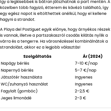
így a legkisebbek is bátran játszhatnak a part mentén. A
közelben több fagyizó, étterem és kávézó található, így
egy egész napot is eltölthettek anélkül, hogy el kellene
hagyni a strandot.
A Playa del Postiguet egyik előnye, hogy árnyékos részek
is vannak, illetve a partszakaszról csodás kilátás nyílik a
várra és a tengerre. Ha városnézéssel kombinálnátok a
strandolást, akkor ez a legjobb választás!
Szolgáltatás
Ár (2024)
Napágy bérlés
7–10 €/nap
Napernyő bérlés
5–7 €/nap
Játszótér használata
Ingyenes
WC/zuhanyzó használat
Ingyenes
Fagylalt (gombóc)
2–2,5 €
Jeges limonádé
2–3 €