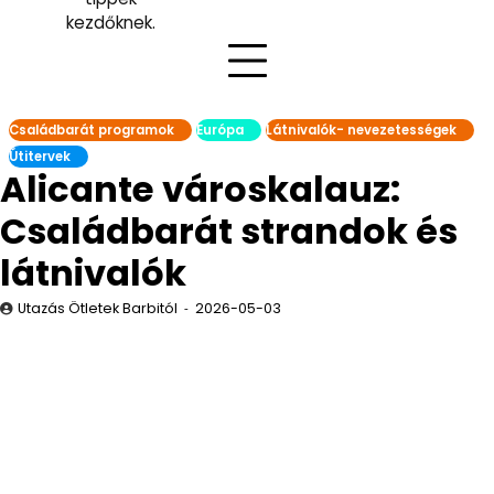
kezdőknek.
Családbarát programok
Európa
Látnivalók- nevezetességek
Útitervek
Alicante városkalauz:
Családbarát strandok és
látnivalók
Utazás Ötletek Barbitól
2026-05-03