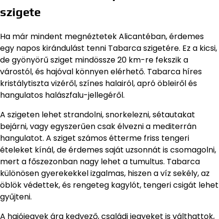
szigete
Ha már mindent megnéztetek Alicantéban, érdemes
egy napos kirándulást tenni Tabarca szigetére. Ez a kicsi,
de gyönyörű sziget mindössze 20 km-re fekszik a
várostól, és hajóval könnyen elérhető. Tabarca híres
kristálytiszta vizéről, színes halairól, apró öbleiről és
hangulatos halászfalu-jellegéről.
A szigeten lehet strandolni, snorkelezni, sétautakat
bejárni, vagy egyszerűen csak élvezni a mediterrán
hangulatot. A sziget számos étterme friss tengeri
ételeket kínál, de érdemes saját uzsonnát is csomagolni,
mert a főszezonban nagy lehet a tumultus. Tabarca
különösen gyerekekkel izgalmas, hiszen a víz sekély, az
öblök védettek, és rengeteg kagylót, tengeri csigát lehet
gyűjteni.
A hajójegyek ára kedvező, családi jegyeket is válthattok,