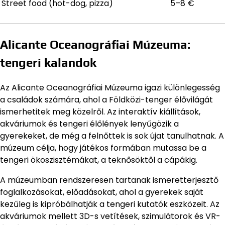
Street food (hot-dog, pizza)
5–8 €
Alicante Oceanográfiai Múzeuma:
tengeri kalandok
Az Alicante Oceanográfiai Múzeuma igazi különlegesség
a családok számára, ahol a Földközi-tenger élővilágát
ismerhetitek meg közelről. Az interaktív kiállítások,
akváriumok és tengeri élőlények lenyűgözik a
gyerekeket, de még a felnőttek is sok újat tanulhatnak. A
múzeum célja, hogy játékos formában mutassa be a
tengeri ökoszisztémákat, a teknősöktől a cápákig.
A múzeumban rendszeresen tartanak ismeretterjesztő
foglalkozásokat, előadásokat, ahol a gyerekek saját
kezűleg is kipróbálhatják a tengeri kutatók eszközeit. Az
akváriumok mellett 3D-s vetítések, szimulátorok és VR-