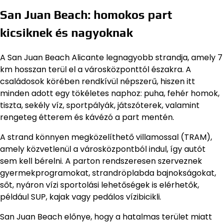
San Juan Beach: homokos part
kicsiknek és nagyoknak
A San Juan Beach Alicante legnagyobb strandja, amely 7
km hosszan terül el a városközponttól északra. A
családosok körében rendkívül népszerű, hiszen itt
minden adott egy tökéletes naphoz: puha, fehér homok,
tiszta, sekély víz, sportpályák, játszóterek, valamint
rengeteg étterem és kávézó a part mentén.
A strand könnyen megközelíthető villamossal (TRAM),
amely közvetlenül a városközpontból indul, így autót
sem kell bérelni. A parton rendszeresen szerveznek
gyermekprogramokat, strandröplabda bajnokságokat,
sőt, nyáron vízi sportolási lehetőségek is elérhetők,
például SUP, kajak vagy pedálos vízibicikli.
San Juan Beach előnye, hogy a hatalmas terület miatt