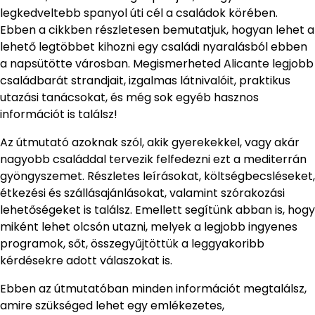
legkedveltebb spanyol úti cél a családok körében.
Ebben a cikkben részletesen bemutatjuk, hogyan lehet a
lehető legtöbbet kihozni egy családi nyaralásból ebben
a napsütötte városban. Megismerheted Alicante legjobb
családbarát strandjait, izgalmas látnivalóit, praktikus
utazási tanácsokat, és még sok egyéb hasznos
információt is találsz!
Az útmutató azoknak szól, akik gyerekekkel, vagy akár
nagyobb családdal tervezik felfedezni ezt a mediterrán
gyöngyszemet. Részletes leírásokat, költségbecsléseket,
étkezési és szállásajánlásokat, valamint szórakozási
lehetőségeket is találsz. Emellett segítünk abban is, hogy
miként lehet olcsón utazni, melyek a legjobb ingyenes
programok, sőt, összegyűjtöttük a leggyakoribb
kérdésekre adott válaszokat is.
Ebben az útmutatóban minden információt megtalálsz,
amire szükséged lehet egy emlékezetes,