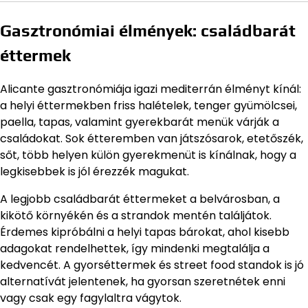
Gasztronómiai élmények: családbarát
éttermek
Alicante gasztronómiája igazi mediterrán élményt kínál:
a helyi éttermekben friss halételek, tenger gyümölcsei,
paella, tapas, valamint gyerekbarát menük várják a
családokat. Sok étteremben van játszósarok, etetőszék,
sőt, több helyen külön gyerekmenüt is kínálnak, hogy a
legkisebbek is jól érezzék magukat.
A legjobb családbarát éttermeket a belvárosban, a
kikötő környékén és a strandok mentén találjátok.
Érdemes kipróbálni a helyi tapas bárokat, ahol kisebb
adagokat rendelhettek, így mindenki megtalálja a
kedvencét. A gyorséttermek és street food standok is jó
alternatívát jelentenek, ha gyorsan szeretnétek enni
vagy csak egy fagylaltra vágytok.