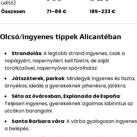
üdítő)
Összesen
71–89 €
185–233 €
Olcsó/ingyenes tippek Alicantéban
Strandolás
: A legtöbb strand ingyenes, csak a
napágyért, napernyőért kell fizetni, de saját
törölközővel, napernyővel spórolhatsz.
Játszóterek, parkok
: Mindegyik ingyenes és tiszta,
árnyékos, ideális a gyerekeknek pihenésre, játékra.
Séta az óvárosban, Explanada de España
:
Teljesen ingyenes, gyerekeknek izgalmas labirintus az
utcákon barangolni.
Santa Barbara vára
: A várba gyalogosan ingyenes
a belépés.