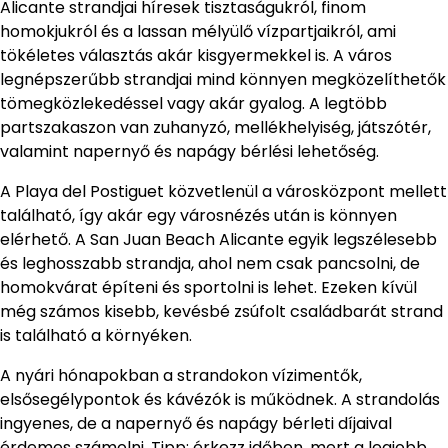
Alicante strandjai híresek tisztaságukról, finom
homokjukról és a lassan mélyülő vízpartjaikról, ami
tökéletes választás akár kisgyermekkel is. A város
legnépszerűbb strandjai mind könnyen megközelíthetők
tömegközlekedéssel vagy akár gyalog. A legtöbb
partszakaszon van zuhanyzó, mellékhelyiség, játszótér,
valamint napernyő és napágy bérlési lehetőség.
A Playa del Postiguet közvetlenül a városközpont mellett
található, így akár egy városnézés után is könnyen
elérhető. A San Juan Beach Alicante egyik legszélesebb
és leghosszabb strandja, ahol nem csak pancsolni, de
homokvárat építeni és sportolni is lehet. Ezeken kívül
még számos kisebb, kevésbé zsúfolt családbarát strand
is található a környéken.
A nyári hónapokban a strandokon vízimentők,
elsősegélypontok és kávézók is működnek. A strandolás
ingyenes, de a napernyő és napágy bérleti díjaival
érdemes számolni. Tipp: érkezz időben, mert a legjobb