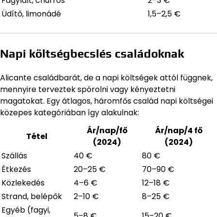
Fagylalt, churros
2–3 €
Üdítő, limonádé
1,5–2,5 €
Napi költségbecslés családoknak
Alicante családbarát, de a napi költségek attól függnek,
mennyire terveztek spórolni vagy kényeztetni
magatokat. Egy átlagos, háromfős család napi költségei
közepes kategóriában így alakulnak:
Ár/nap/fő
Ár/nap/4 fő
Tétel
(2024)
(2024)
Szállás
40 €
80 €
Étkezés
20–25 €
70–90 €
Közlekedés
4–6 €
12–18 €
Strand, belépők
2–10 €
8–25 €
Egyéb (fagyi,
5–8 €
15–20 €