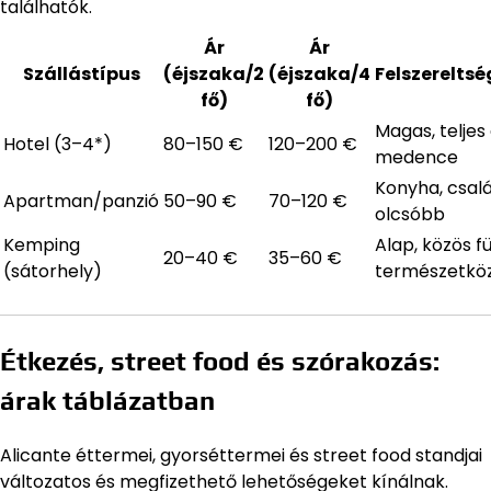
találhatók.
Ár
Ár
Szállástípus
(éjszaka/2
(éjszaka/4
Felszerelts
fő)
fő)
Magas, teljes 
Hotel (3–4*)
80–150 €
120–200 €
medence
Konyha, csal
Apartman/panzió
50–90 €
70–120 €
olcsóbb
Kemping
Alap, közös f
20–40 €
35–60 €
(sátorhely)
természetköz
Étkezés, street food és szórakozás:
árak táblázatban
Alicante éttermei, gyorséttermei és street food standjai
változatos és megfizethető lehetőségeket kínálnak.