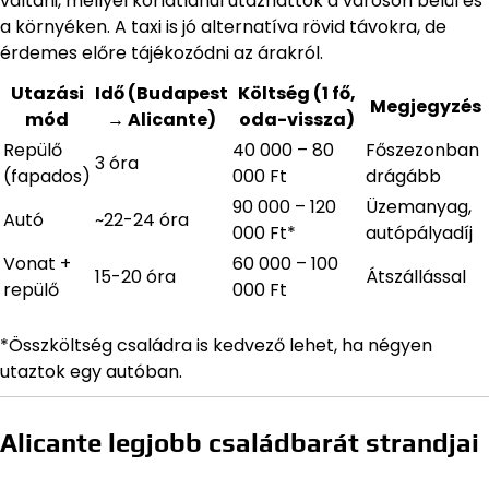
váltani, mellyel korlátlanul utazhattok a városon belül és
a környéken. A taxi is jó alternatíva rövid távokra, de
érdemes előre tájékozódni az árakról.
Utazási
Idő (Budapest
Költség (1 fő,
Megjegyzés
mód
→ Alicante)
oda-vissza)
Repülő
40 000 – 80
Főszezonban
3 óra
(fapados)
000 Ft
drágább
90 000 – 120
Üzemanyag,
Autó
~22-24 óra
000 Ft*
autópályadíj
Vonat +
60 000 – 100
15-20 óra
Átszállással
repülő
000 Ft
*Összköltség családra is kedvező lehet, ha négyen
utaztok egy autóban.
Alicante legjobb családbarát strandjai