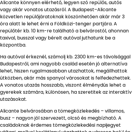
Alicante könnyen elérhető, legyen szó repülős, autós
vagy akár vonatos utazásról. A Budapest–Alicante
közvetlen repülőjáratoknak köszönhetően akár már 3
óra alatt le lehet érni a Földközi-tenger partjára. A
repülőtér kb. 10 km-re található a belvárostól, ahonnan
taxival, busszal vagy bérelt autóval juthatunk be a
központba.
Ha autóval érkeznél, számolj kb. 2300 km-es távolsággal
Budapestről, ami nagyobb család esetén jó alternatíva
lehet, hiszen rugalmasabban utazhattok, megállhattok
útközben, akár más spanyol városokat is felfedezhettek.
A vonatos utazás hosszabb, viszont élménydús lehet a
gyerekek számára, különösen, ha szeretitek az interaktív
utazásokat.
Alicante belvárosában a tömegközlekedés – villamos,
busz – nagyon jól szervezett, olcsó és megbízható. A
családoknak érdemes tömegközlekedési napijegyet