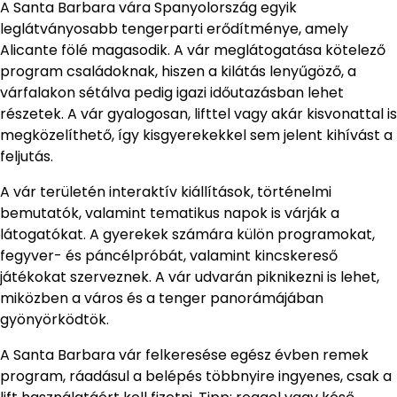
A Santa Barbara vára Spanyolország egyik
leglátványosabb tengerparti erődítménye, amely
Alicante fölé magasodik. A vár meglátogatása kötelező
program családoknak, hiszen a kilátás lenyűgöző, a
várfalakon sétálva pedig igazi időutazásban lehet
részetek. A vár gyalogosan, lifttel vagy akár kisvonattal is
megközelíthető, így kisgyerekekkel sem jelent kihívást a
feljutás.
A vár területén interaktív kiállítások, történelmi
bemutatók, valamint tematikus napok is várják a
látogatókat. A gyerekek számára külön programokat,
fegyver- és páncélpróbát, valamint kincskereső
játékokat szerveznek. A vár udvarán piknikezni is lehet,
miközben a város és a tenger panorámájában
gyönyörködtök.
A Santa Barbara vár felkeresése egész évben remek
program, ráadásul a belépés többnyire ingyenes, csak a