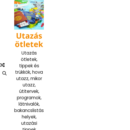
Skip
to
content
Utazás
ötletek
Utazás
ötletek,
tippek és
trükkök, hova
utazz, mikor
utazz,
útitervek,
programok,
látnivalók,
bakancslistás
helyek,
utazási
tippek