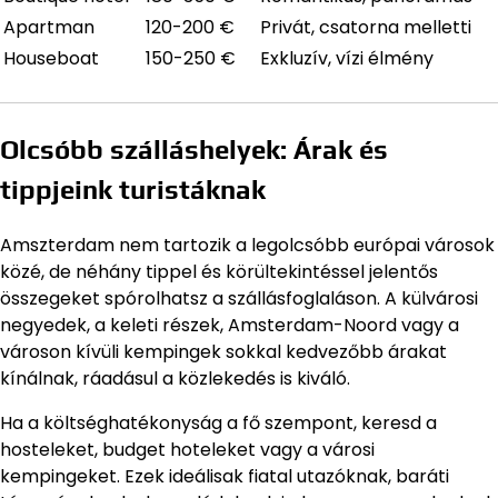
Apartman
120-200 €
Privát, csatorna melletti
Houseboat
150-250 €
Exkluzív, vízi élmény
Olcsóbb szálláshelyek: Árak és
tippjeink turistáknak
Amszterdam nem tartozik a legolcsóbb európai városok
közé, de néhány tippel és körültekintéssel jelentős
összegeket spórolhatsz a szállásfoglaláson. A külvárosi
negyedek, a keleti részek, Amsterdam-Noord vagy a
városon kívüli kempingek sokkal kedvezőbb árakat
kínálnak, ráadásul a közlekedés is kiváló.
Ha a költséghatékonyság a fő szempont, keresd a
hosteleket, budget hoteleket vagy a városi
kempingeket. Ezek ideálisak fiatal utazóknak, baráti