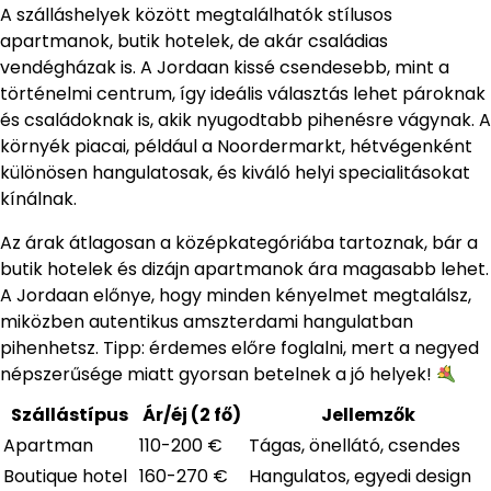
A szálláshelyek között megtalálhatók stílusos
apartmanok, butik hotelek, de akár családias
vendégházak is. A Jordaan kissé csendesebb, mint a
történelmi centrum, így ideális választás lehet pároknak
és családoknak is, akik nyugodtabb pihenésre vágynak. A
környék piacai, például a Noordermarkt, hétvégenként
különösen hangulatosak, és kiváló helyi specialitásokat
kínálnak.
Az árak átlagosan a középkategóriába tartoznak, bár a
butik hotelek és dizájn apartmanok ára magasabb lehet.
A Jordaan előnye, hogy minden kényelmet megtalálsz,
miközben autentikus amszterdami hangulatban
pihenhetsz. Tipp: érdemes előre foglalni, mert a negyed
népszerűsége miatt gyorsan betelnek a jó helyek!
Szállástípus
Ár/éj (2 fő)
Jellemzők
Apartman
110-200 €
Tágas, önellátó, csendes
Boutique hotel
160-270 €
Hangulatos, egyedi design