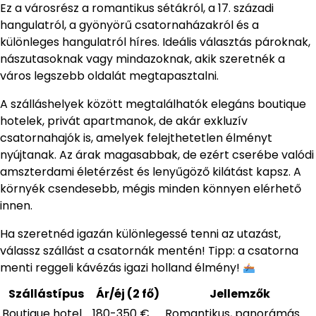
Ez a városrész a romantikus sétákról, a 17. századi
hangulatról, a gyönyörű csatornaházakról és a
különleges hangulatról híres. Ideális választás pároknak,
nászutasoknak vagy mindazoknak, akik szeretnék a
város legszebb oldalát megtapasztalni.
A szálláshelyek között megtalálhatók elegáns boutique
hotelek, privát apartmanok, de akár exkluzív
csatornahajók is, amelyek felejthetetlen élményt
nyújtanak. Az árak magasabbak, de ezért cserébe valódi
amszterdami életérzést és lenyűgöző kilátást kapsz. A
környék csendesebb, mégis minden könnyen elérhető
innen.
Ha szeretnéd igazán különlegessé tenni az utazást,
válassz szállást a csatornák mentén! Tipp: a csatorna
menti reggeli kávézás igazi holland élmény!
Szállástípus
Ár/éj (2 fő)
Jellemzők
Boutique hotel
180-350 €
Romantikus, panorámás