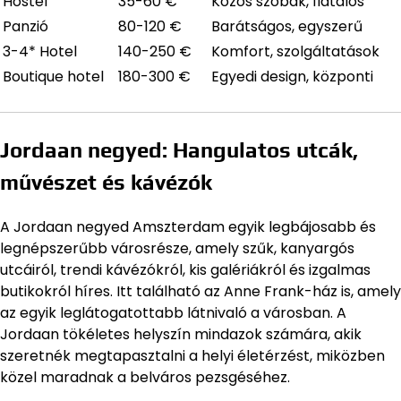
Hostel
35-60 €
Közös szobák, fiatalos
Panzió
80-120 €
Barátságos, egyszerű
3-4* Hotel
140-250 €
Komfort, szolgáltatások
Boutique hotel
180-300 €
Egyedi design, központi
Jordaan negyed: Hangulatos utcák,
művészet és kávézók
A Jordaan negyed Amszterdam egyik legbájosabb és
legnépszerűbb városrésze, amely szűk, kanyargós
utcáiról, trendi kávézókról, kis galériákról és izgalmas
butikokról híres. Itt található az Anne Frank-ház is, amely
az egyik leglátogatottabb látnivaló a városban. A
Jordaan tökéletes helyszín mindazok számára, akik
szeretnék megtapasztalni a helyi életérzést, miközben
közel maradnak a belváros pezsgéséhez.