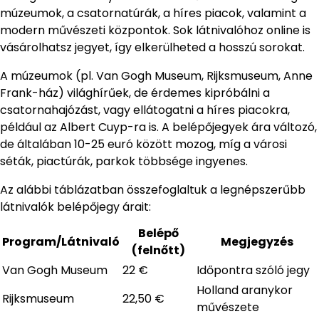
múzeumok, a csatornatúrák, a híres piacok, valamint a
modern művészeti központok. Sok látnivalóhoz online is
vásárolhatsz jegyet, így elkerülheted a hosszú sorokat.
A múzeumok (pl. Van Gogh Museum, Rijksmuseum, Anne
Frank-ház) világhírűek, de érdemes kipróbálni a
csatornahajózást, vagy ellátogatni a híres piacokra,
például az Albert Cuyp-ra is. A belépőjegyek ára változó,
de általában 10-25 euró között mozog, míg a városi
séták, piactúrák, parkok többsége ingyenes.
Az alábbi táblázatban összefoglaltuk a legnépszerűbb
látnivalók belépőjegy árait:
Belépő
Program/Látnivaló
Megjegyzés
(felnőtt)
Van Gogh Museum
22 €
Időpontra szóló jegy
Holland aranykor
Rijksmuseum
22,50 €
művészete