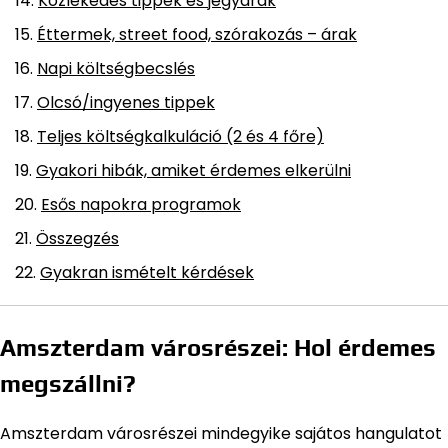
Közlekedés tippek és jegyárak
Éttermek, street food, szórakozás – árak
Napi költségbecslés
Olcsó/ingyenes tippek
Teljes költségkalkuláció (2 és 4 főre)
Gyakori hibák, amiket érdemes elkerülni
Esős napokra programok
Összegzés
Gyakran ismételt kérdések
Amszterdam városrészei: Hol érdemes
megszállni?
Amszterdam városrészei mindegyike sajátos hangulatot