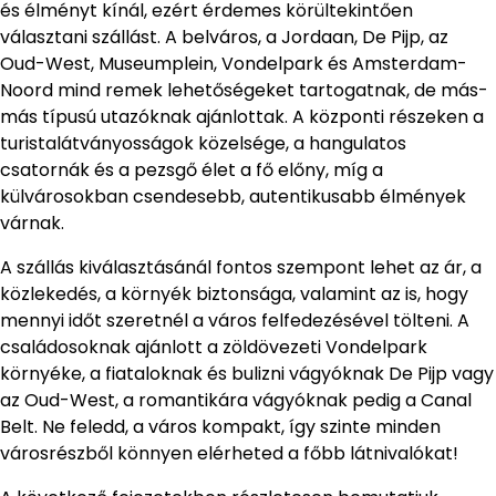
és élményt kínál, ezért érdemes körültekintően
választani szállást. A belváros, a Jordaan, De Pijp, az
Oud-West, Museumplein, Vondelpark és Amsterdam-
Noord mind remek lehetőségeket tartogatnak, de más-
más típusú utazóknak ajánlottak. A központi részeken a
turistalátványosságok közelsége, a hangulatos
csatornák és a pezsgő élet a fő előny, míg a
külvárosokban csendesebb, autentikusabb élmények
várnak.
A szállás kiválasztásánál fontos szempont lehet az ár, a
közlekedés, a környék biztonsága, valamint az is, hogy
mennyi időt szeretnél a város felfedezésével tölteni. A
családosoknak ajánlott a zöldövezeti Vondelpark
környéke, a fiataloknak és bulizni vágyóknak De Pijp vagy
az Oud-West, a romantikára vágyóknak pedig a Canal
Belt. Ne feledd, a város kompakt, így szinte minden
városrészből könnyen elérheted a főbb látnivalókat!