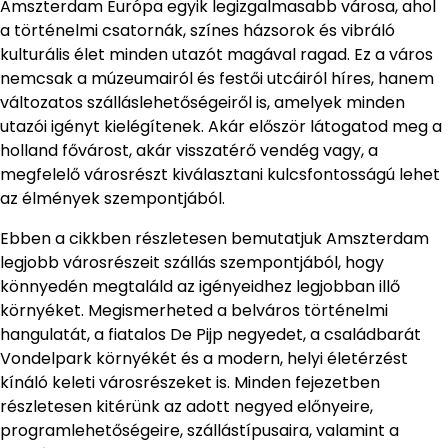
Amszterdam Európa egyik legizgalmasabb városa, ahol
a történelmi csatornák, színes házsorok és vibráló
kulturális élet minden utazót magával ragad. Ez a város
nemcsak a múzeumairól és festői utcáiról híres, hanem
változatos szálláslehetőségeiről is, amelyek minden
utazói igényt kielégítenek. Akár először látogatod meg a
holland fővárost, akár visszatérő vendég vagy, a
megfelelő városrészt kiválasztani kulcsfontosságú lehet
az élmények szempontjából.
Ebben a cikkben részletesen bemutatjuk Amszterdam
legjobb városrészeit szállás szempontjából, hogy
könnyedén megtaláld az igényeidhez legjobban illő
környéket. Megismerheted a belváros történelmi
hangulatát, a fiatalos De Pijp negyedet, a családbarát
Vondelpark környékét és a modern, helyi életérzést
kínáló keleti városrészeket is. Minden fejezetben
részletesen kitérünk az adott negyed előnyeire,
programlehetőségeire, szállástípusaira, valamint a