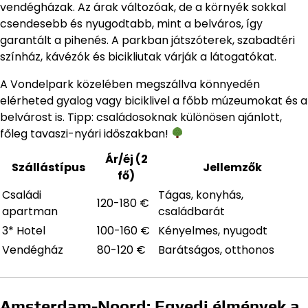
vendégházak. Az árak változóak, de a környék sokkal
csendesebb és nyugodtabb, mint a belváros, így
garantált a pihenés. A parkban játszóterek, szabadtéri
színház, kávézók és bicikliutak várják a látogatókat.
A Vondelpark közelében megszállva könnyedén
elérheted gyalog vagy biciklivel a főbb múzeumokat és a
belvárost is. Tipp: családosoknak különösen ajánlott,
főleg tavaszi-nyári időszakban!
Ár/éj (2
Szállástípus
Jellemzők
fő)
Családi
Tágas, konyhás,
120-180 €
apartman
családbarát
3* Hotel
100-160 €
Kényelmes, nyugodt
Vendégház
80-120 €
Barátságos, otthonos
Amsterdam-Noord: Egyedi élmények a