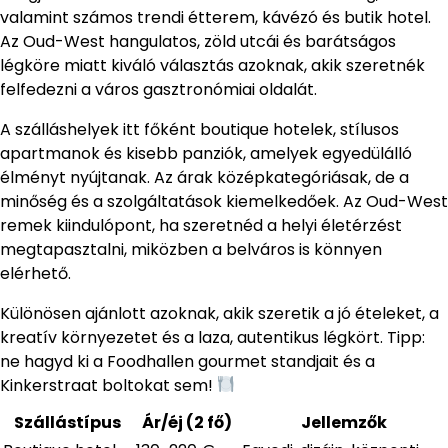
valamint számos trendi étterem, kávézó és butik hotel.
Az Oud-West hangulatos, zöld utcái és barátságos
légköre miatt kiváló választás azoknak, akik szeretnék
felfedezni a város gasztronómiai oldalát.
A szálláshelyek itt főként boutique hotelek, stílusos
apartmanok és kisebb panziók, amelyek egyedülálló
élményt nyújtanak. Az árak középkategóriásak, de a
minőség és a szolgáltatások kiemelkedőek. Az Oud-West
remek kiindulópont, ha szeretnéd a helyi életérzést
megtapasztalni, miközben a belváros is könnyen
elérhető.
Különösen ajánlott azoknak, akik szeretik a jó ételeket, a
kreatív környezetet és a laza, autentikus légkört. Tipp:
ne hagyd ki a Foodhallen gourmet standjait és a
Kinkerstraat boltokat sem!
Szállástípus
Ár/éj (2 fő)
Jellemzők