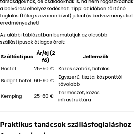
társaságoknak, de családoknak is, ha nem ragaszkodnak
a belvárosi elhelyezkedéshez. Tipp: az időben történő
foglalás (főleg szezonon kívül) jelentős kedvezményeket
eredményezhet!
Az alábbi táblázatban bemutatjuk az olcsóbb
szállástípusok átlagos árait:
Ár/éj (2
Szállástípus
Jellemzők
fő)
Hostel
25-50 €
Közös szobák, fiatalos
Egyszerű, tiszta, központtól
Budget hotel
60-90 €
távolabb
Természet, közös
Kemping
25-60 €
infrastruktúra
Praktikus tanácsok szállásfoglaláshoz