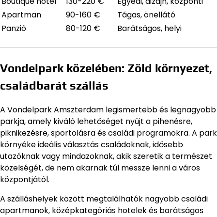
Boutique hotel
130-220 €
Egyedi, dizájn, központi
Apartman
90-160 €
Tágas, önellátó
Panzió
80-120 €
Barátságos, helyi
Vondelpark közelében: Zöld környezet,
családbarát szállás
A Vondelpark Amszterdam legismertebb és legnagyobb
parkja, amely kiváló lehetőséget nyújt a pihenésre,
piknikezésre, sportolásra és családi programokra. A park
környéke ideális választás családoknak, idősebb
utazóknak vagy mindazoknak, akik szeretik a természet
közelségét, de nem akarnak túl messze lenni a város
központjától.
A szálláshelyek között megtalálhatók nagyobb családi
apartmanok, középkategóriás hotelek és barátságos