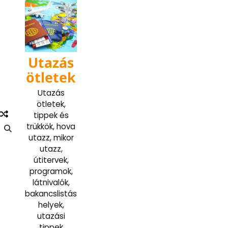
Skip
to
content
Utazás
ötletek
Utazás
ötletek,
tippek és
trükkök, hova
utazz, mikor
utazz,
útitervek,
programok,
látnivalók,
bakancslistás
helyek,
utazási
tippek