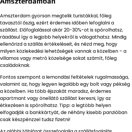
Amszterdamban
Amszterdam gyorsan megtelik turistákkal, főleg
tavasztól őszig, ezért érdemes időben lefoglalni a
szállást. Előfoglalással akár 20-30%-ot is spórolhatsz,
ráadásul így a legjobb helyekről is válogathatsz. Mindig
ellenőrizd a szállás értékeléseit, és nézd meg, hogy
milyen közlekedési lehetőségek vannak a közelben – a
villamos vagy metró közelsége sokat számít, főleg
családoknak.
Fontos szempont a lemondási feltételek rugalmassága,
valamint az, hogy legyen legalább egy bolt vagy pékség
a közelben. Ha több éjszakát maradsz, érdemes
apartmant vagy önellátó szállást keresni, így az
étkezésen is spórolhatsz. Tipp: a legtöbb helyen
elfogadják a bankkártyát, de néhány kisebb panzióban
csak készpénzzel tudsz fizetni!
Az alábbi táblázat összefoglalja a szállásfoglalás