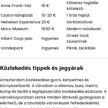
Előzetes foglalás
Anne Frank-ház
16 €
kötelező
Csatornahajózás
15-20 €
1 órás hajóút
Heineken Experience
23 €
Sörkóstolóval
Moco Museum
19,50 €
Modern művészet
Street food,
Albert Cuyp piac
Ingyenes
szuvenírek
Vondelpark
Ingyenes
Piknik, biciklizés
Közlekedés tippek és jegyárak
Amszterdam közlekedése gyors, kényelmes és
környezetbarát. A városban a villamos, busz, metró,
komp és bicikli a legnépszerűbb közlekedési eszközök. A
városközpontban szinte minden látnivaló gyalogosan is
elérhető, de a távolabbi városrészek felfedezéséhez