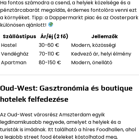
Ha fontos számodra a csend, a helyiek közelsége és a
pénztárcabarát megoldás, érdemes fontolóra venni ezt
a környéket. Tipp: a Dappermarkt piac és az Oosterpark
különösen ajánlott!
Szállástípus
Ár/éj (2 fő)
Jellemzők
Hostel
30-60 €
Modern, közösségi
Vendégház
70-110 €
Kedvező ár, helyi élmény
Apartman
80-150 €
Modern, önellátó
Oud-West: Gasztronómia és boutique
hotelek felfedezése
Az Oud-West városrész Amszterdam egyik
legdinamikusabb negyede, amelyet a helyiek és a
turisták is imádnak. Itt található a híres Foodhallen, ahol
a legjobb street food ételeket kóstolhatod meg,