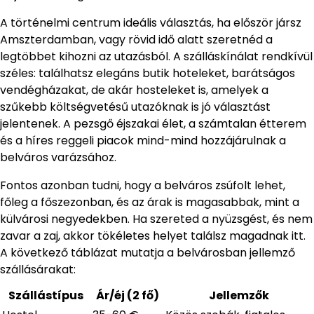
A történelmi centrum ideális választás, ha először jársz
Amszterdamban, vagy rövid idő alatt szeretnéd a
legtöbbet kihozni az utazásból. A szálláskínálat rendkívül
széles: találhatsz elegáns butik hoteleket, barátságos
vendégházakat, de akár hosteleket is, amelyek a
szűkebb költségvetésű utazóknak is jó választást
jelentenek. A pezsgő éjszakai élet, a számtalan étterem
és a híres reggeli piacok mind-mind hozzájárulnak a
belváros varázsához.
Fontos azonban tudni, hogy a belváros zsúfolt lehet,
főleg a főszezonban, és az árak is magasabbak, mint a
külvárosi negyedekben. Ha szereted a nyüzsgést, és nem
zavar a zaj, akkor tökéletes helyet találsz magadnak itt.
A következő táblázat mutatja a belvárosban jellemző
szállásárakat:
Szállástípus
Ár/éj (2 fő)
Jellemzők