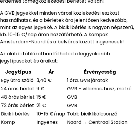
érdemes tömegközlekedési bérletet váltani.
A GVB jegyekkel minden városi közlekedési eszközt
használhatsz, és a bérletek ára jelentősen kedvezőbb,
mint az egyes jegyeké. A biciklibérlés is nagyon népszerű,
kb. 10-15 €/nap áron hozzáférhető. A kompok
Amsterdam-Noord és a belváros között ingyenesek!
Az alábbi táblázatban láthatod a leggyakoribb
jegytípusokat és áraikat:
Jegytípus
Ár
Érvényesség
Egy útra szóló
3,40 €
1 óra, GVB járatok
24 órás bérlet
9 €
GVB – villamos, busz, metró
48 órás bérlet
15 €
GVB
72 órás bérlet
21 €
GVB
Bicikli bérlés
10-15 €/nap
Több biciklikölcsönző
Komp
Ingyenes
Noord ↔ Centraal Station