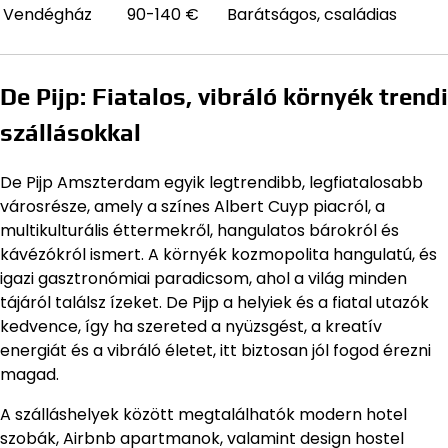
Vendégház
90-140 €
Barátságos, családias
De Pijp: Fiatalos, vibráló környék trendi
szállásokkal
De Pijp Amszterdam egyik legtrendibb, legfiatalosabb
városrésze, amely a színes Albert Cuyp piacról, a
multikulturális éttermekről, hangulatos bárokról és
kávézókról ismert. A környék kozmopolita hangulatú, és
igazi gasztronómiai paradicsom, ahol a világ minden
tájáról találsz ízeket. De Pijp a helyiek és a fiatal utazók
kedvence, így ha szereted a nyüzsgést, a kreatív
energiát és a vibráló életet, itt biztosan jól fogod érezni
magad.
A szálláshelyek között megtalálhatók modern hotel
szobák, Airbnb apartmanok, valamint design hostel