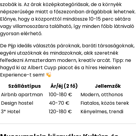
szobák is. Az árak középkategóriásak, de a környék
népszerűsége miatt a főszezonban drágábbak lehetnek.
Előnye, hogy a központtól mindössze 10-15 perc sétára
vagy villamosozásra található, így minden főbb látnivaló
gyorsan elérhető.
De Pijp ideális választás pároknak, baráti társaságoknak,
egyéni utazóknak és mindazoknak, akik szeretnék
felfedezni Amszterdam modern, kreatív arcát. Tipp: ne
hagyd ki az Albert Cuyp piacot és a híres Heineken
Experience-t sem!
Szállástípus
Ár/éj (2 fő)
Jellemzők
Airbnb apartman
100-180 €
Modern, otthonos
Design hostel
40-70 €
Fiatalos, közös terek
3* Hotel
120-180 €
Kényelmes, trendi