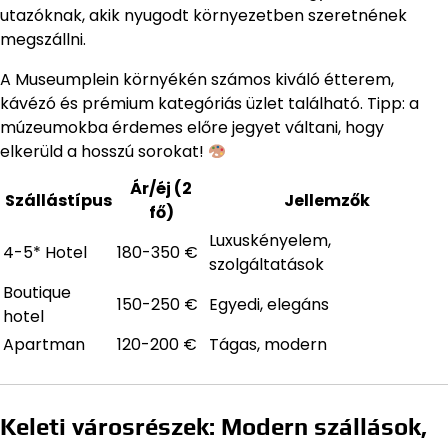
utazóknak, akik nyugodt környezetben szeretnének
megszállni.
A Museumplein környékén számos kiváló étterem,
kávézó és prémium kategóriás üzlet található. Tipp: a
múzeumokba érdemes előre jegyet váltani, hogy
elkerüld a hosszú sorokat!
Ár/éj (2
Szállástípus
Jellemzők
fő)
Luxuskényelem,
4-5* Hotel
180-350 €
szolgáltatások
Boutique
150-250 €
Egyedi, elegáns
hotel
Apartman
120-200 €
Tágas, modern
Keleti városrészek: Modern szállások,