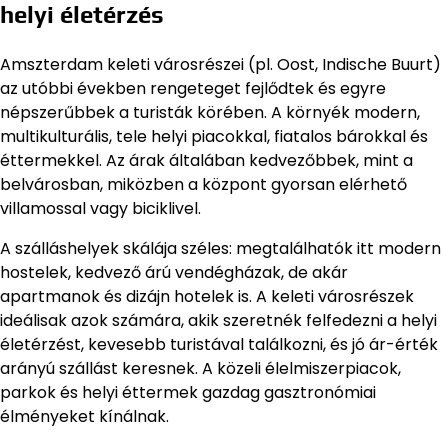
helyi életérzés
Amszterdam keleti városrészei (pl. Oost, Indische Buurt)
az utóbbi években rengeteget fejlődtek és egyre
népszerűbbek a turisták körében. A környék modern,
multikulturális, tele helyi piacokkal, fiatalos bárokkal és
éttermekkel. Az árak általában kedvezőbbek, mint a
belvárosban, miközben a központ gyorsan elérhető
villamossal vagy biciklivel.
A szálláshelyek skálája széles: megtalálhatók itt modern
hostelek, kedvező árú vendégházak, de akár
apartmanok és dizájn hotelek is. A keleti városrészek
ideálisak azok számára, akik szeretnék felfedezni a helyi
életérzést, kevesebb turistával találkozni, és jó ár-érték
arányú szállást keresnek. A közeli élelmiszerpiacok,
parkok és helyi éttermek gazdag gasztronómiai
élményeket kínálnak.