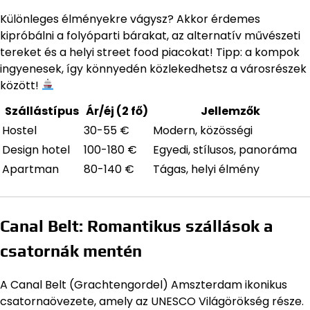
Különleges élményekre vágysz? Akkor érdemes
kipróbálni a folyóparti bárakat, az alternatív művészeti
tereket és a helyi street food piacokat! Tipp: a kompok
ingyenesek, így könnyedén közlekedhetsz a városrészek
között!
Szállástípus
Ár/éj (2 fő)
Jellemzők
Hostel
30-55 €
Modern, közösségi
Design hotel
100-180 €
Egyedi, stílusos, panoráma
Apartman
80-140 €
Tágas, helyi élmény
Canal Belt: Romantikus szállások a
csatornák mentén
A Canal Belt (Grachtengordel) Amszterdam ikonikus
csatornaövezete, amely az UNESCO Világörökség része.