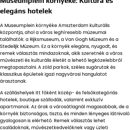
Museumplein környéke: Kultúra és
elegáns hotelek
A Museumplein környéke Amszterdam kulturális
központja, ahol a város leghíresebb múzeumai
találhatók: a Rijksmuseum, a Van Gogh Múzeum és a
Stedelijk Múzeum. Ez a környék elegáns, nyugodt, és
remek választás mindazoknak, akik szeretnék a város
művészeti és kulturális életét a lehető legközelebbről
megtapasztalni. A zöld parkok, széles sugárutak és
klasszikus épületek igazi nagyvárosi hangulatot
árasztanak.
A szálláshelyek itt főként közép- és felsőkategóriás
hotelek, boutique szállodák, valamint exkluzív
apartmanok. Az árak a városátlagnál magasabbak, de a
környék biztonságos, tiszta, és minden lényeges látnivaló
gyalogosan is elérhető. Remek választás lehet
családoknak, művészetkedvelőknek vagy üzleti