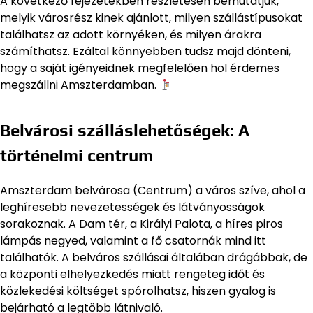
A következő fejezetekben részletesen bemutatjuk,
melyik városrész kinek ajánlott, milyen szállástípusokat
találhatsz az adott környéken, és milyen árakra
számíthatsz. Ezáltal könnyebben tudsz majd dönteni,
hogy a saját igényeidnek megfelelően hol érdemes
megszállni Amszterdamban.
Belvárosi szálláslehetőségek: A
történelmi centrum
Amszterdam belvárosa (Centrum) a város szíve, ahol a
leghíresebb nevezetességek és látványosságok
sorakoznak. A Dam tér, a Királyi Palota, a híres piros
lámpás negyed, valamint a fő csatornák mind itt
találhatók. A belváros szállásai általában drágábbak, de
a központi elhelyezkedés miatt rengeteg időt és
közlekedési költséget spórolhatsz, hiszen gyalog is
bejárható a legtöbb látnivaló.