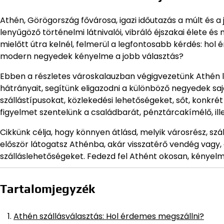
Athén, Görögország fővárosa, igazi időutazás a múlt és a j
lenyűgöző történelmi látnivalói, vibráló éjszakai élete
mielőtt útra kelnél, felmerül a legfontosabb kérdés: ho
modern negyedek kényelme a jobb választás?
Ebben a részletes városkalauzban végigvezetünk Athén l
hátrányait, segítünk eligazodni a különböző negyedek s
szállástípusokat, közlekedési lehetőségeket, sőt, konkrét
figyelmet szentelünk a családbarát, pénztárcakímélő, ille
Cikkünk célja, hogy könnyen átlásd, melyik városrész, száll
először látogatsz Athénba, akár visszatérő vendég vagy,
szálláslehetőségeket. Fedezd fel Athént okosan, kényelme
Tartalomjegyzék
Athén szállásválasztás: Hol érdemes megszállni?