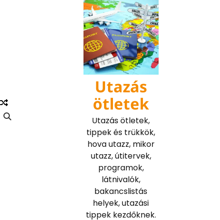
Skip
to
content
Utazás
ötletek
Utazás ötletek,
tippek és trükkök,
hova utazz, mikor
utazz, útitervek,
programok,
látnivalók,
bakancslistás
helyek, utazási
tippek kezdőknek.