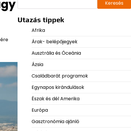
agy
Keresés
Utazás tippek
Afrika
sére
Árak- belépőjegyek
Ausztrália és Óceánia
Ázsia
Családbarát programok
Egynapos kirándulások
Észak és dél Amerika
Európa
Gasztronómia ajánló