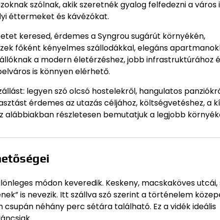
oknak szólnak, akik szeretnék gyalog felfedezni a város 
elyi éttermeket és kávézókat.
etet keresed, érdemes a Syngrou sugárút környékén,
szek főként kényelmes szállodákkal, elegáns apartmanok
zállóknak a modern életérzéshez, jobb infrastruktúrához 
elváros is könnyen elérhető.
llást: legyen szó olcsó hostelekről, hangulatos panziókró
asztást érdemes az utazás céljához, költségvetéshez, a k
Az alábbiakban részletesen bemutatjuk a legjobb környék
hetőségei
 különleges módon keveredik. Keskeny, macskaköves utcái,
ek” is nevezik. Itt szállva szó szerint a történelem köze
csupán néhány perc sétára található. Ez a vidék ideális
váncsiak.