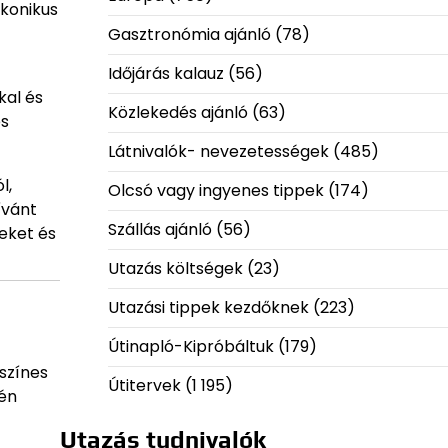
ikonikus
Gasztronómia ajánló
(78)
Időjárás kalauz
(56)
kal és
Közlekedés ajánló
(63)
és
Látnivalók- nevezetességek
(485)
l,
Olcsó vagy ingyenes tippek
(174)
ívánt
Szállás ajánló
(56)
eket és
Utazás költségek
(23)
Utazási tippek kezdőknek
(223)
Útinapló-Kipróbáltuk
(179)
 színes
Útitervek
(1 195)
pén
Utazás tudnivalók