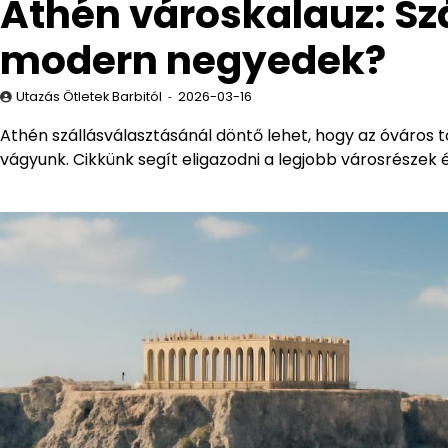
Athén városkalauz: Sz
modern negyedek?
Utazás Ötletek Barbitól
2026-03-16
Athén szállásválasztásánál döntő lehet, hogy az óváro
vágyunk. Cikkünk segít eligazodni a legjobb városrészek 