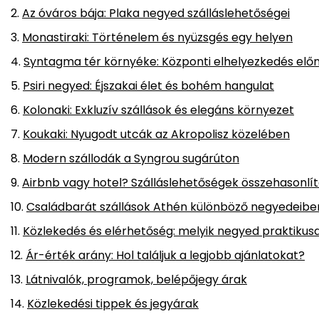
Az óváros bája: Plaka negyed szálláslehetőségei
Monastiraki: Történelem és nyüzsgés egy helyen
Syntagma tér környéke: Központi elhelyezkedés előn
Psiri negyed: Éjszakai élet és bohém hangulat
Kolonaki: Exkluzív szállások és elegáns környezet
Koukaki: Nyugodt utcák az Akropolisz közelében
Modern szállodák a Syngrou sugárúton
Airbnb vagy hotel? Szálláslehetőségek összehasonlí
Családbarát szállások Athén különböző negyedeibe
Közlekedés és elérhetőség: melyik negyed praktiku
Ár-érték arány: Hol találjuk a legjobb ajánlatokat?
Látnivalók, programok, belépőjegy árak
Közlekedési tippek és jegyárak