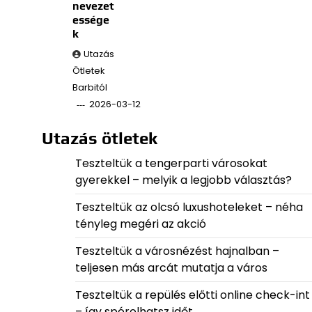
nevezet
essége
k
Utazás
Ötletek
Barbitól
2026-03-12
Utazás ötletek
Teszteltük a tengerparti városokat
gyerekkel – melyik a legjobb választás?
Teszteltük az olcsó luxushoteleket – néha
tényleg megéri az akció
Teszteltük a városnézést hajnalban –
teljesen más arcát mutatja a város
Teszteltük a repülés előtti online check-int
– így spórolhatsz időt