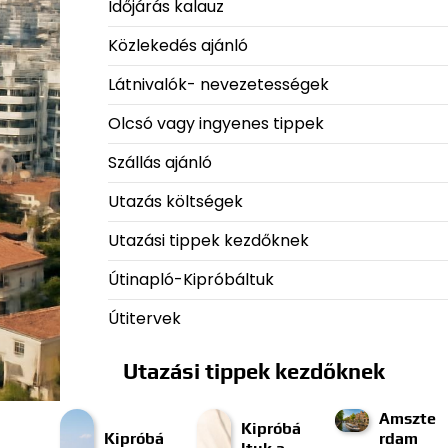
Időjárás kalauz
Közlekedés ajánló
Látnivalók- nevezetességek
Olcsó vagy ingyenes tippek
Szállás ajánló
Utazás költségek
Utazási tippek kezdőknek
Útinapló-Kipróbáltuk
Útitervek
Utazási tippek kezdőknek
Amszte
Kipróbá
Kipróbá
rdam