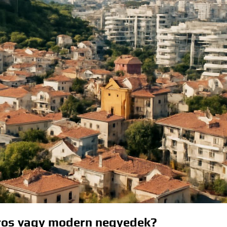
áros vagy modern negyedek?