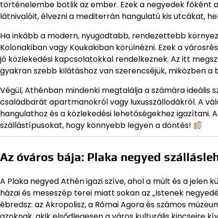
történelembe botlik az ember. Ezek a negyedek főként az
látnivalóit, élvezni a mediterrán hangulatú kis utcákat, h
Ha inkább a modern, nyugodtabb, rendezettebb környez
Kolonakiban vagy Koukakiban körülnézni. Ezek a városré
jó közlekedési kapcsolatokkal rendelkeznek. Az itt megs
gyakran szebb kilátáshoz van szerencséjük, miközben a b
Végül, Athénban mindenki megtalálja a számára ideális szá
családbarát apartmanokról vagy luxusszállodákról. A vál
hangulathoz és a közlekedési lehetőségekhez igazítani. 
szállástípusokat, hogy könnyebb legyen a döntés!
Az óváros bája: Plaka negyed szállásle
A Plaka negyed Athén igazi szíve, ahol a múlt és a jelen
házai és meseszép terei miatt sokan az „Istenek negyedén
ébredsz: az Akropolisz, a Római Agora és számos múzeum 
azoknak, akik elsődlegesen a város kulturális kincseire kí