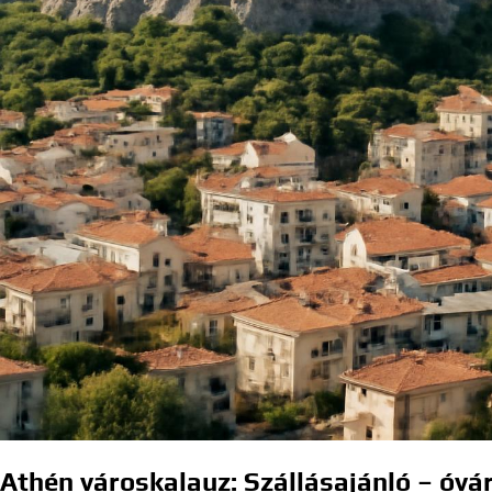
Athén városkalauz: Szállásajánló – óv