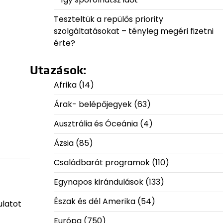
Teszteltük a repülős priority
szolgáltatásokat – tényleg megéri fizetni
érte?
Utazások:
Afrika
(14)
Árak- belépőjegyek
(63)
Ausztrália és Óceánia
(4)
Ázsia
(85)
Családbarát programok
(110)
Egynapos kirándulások
(133)
Észak és dél Amerika
(54)
ulatot
Európa
(750)