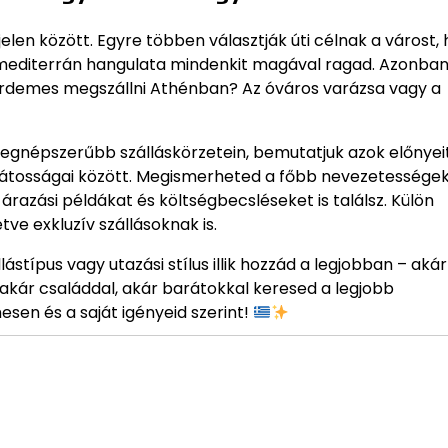
elen között. Egyre többen választják úti célnak a várost, 
 és mediterrán hangulata mindenkit magával ragad. Azonba
l érdemes megszállni Athénban? Az óváros varázsa vagy a
egnépszerűbb szálláskörzetein, bemutatjuk azok előnyei
ajátosságai között. Megismerheted a főbb nevezetességek
 árazási példákat és költségbecsléseket is találsz. Külön
tve exkluzív szállásoknak is.
ástípus vagy utazási stílus illik hozzád a legjobban – akár
 akár családdal, akár barátokkal keresed a legjobb
sen és a saját igényeid szerint!