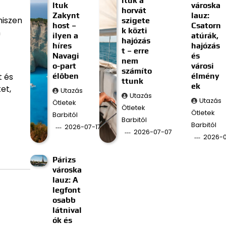
ltuk a
ltuk
városka
horvát
Zakynt
lauz:
hiszen
szigete
host –
Csatorn
k közti
n
ilyen a
atúrák,
hajózás
híres
hajózás
t – erre
Navagi
és
nem
o-part
városi
számíto
élőben
élmény
t és
ttunk
ek
et,
Utazás
Utazás
Utazás
Ötletek
Ötletek
Ötletek
Barbitól
Barbitól
Barbitól
2026-07-17
2026-07-07
2026-
Párizs
városka
lauz: A
legfont
osabb
látnival
ók és