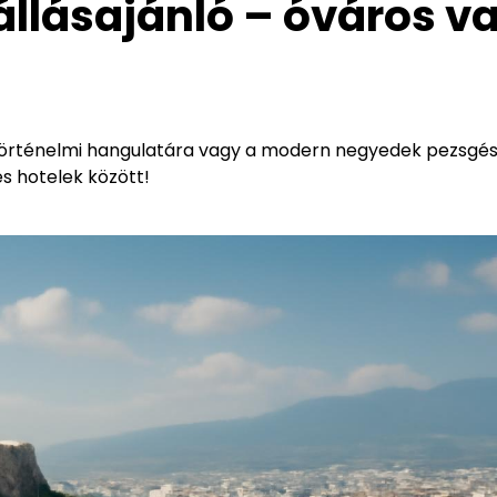
állásajánló – óváros v
s történelmi hangulatára vagy a modern negyedek pezsgé
és hotelek között!