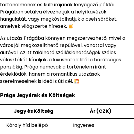
történelmének és kultúrájának lenyűgöző példái.
Prágában sétálva élvezhetjük a helyi kávézók
hangulatát, vagy megkóstolhatjuk a cseh söröket,
amelyek világszerte híresek.
Az utazás Prágába könnyen megszervezhető, mivel a
város jól megközelíthető repülővel, vonattal vagy
autóval. Az itt található szálláslehetőségek széles
választékát kínálják, a luxushotelektől a barátságos
panziókig. Prága nemcsak a történelem iránt
érdeklődők, hanem a romantikus utazások
szerelmeseinek is ideális úti cél.
Prága Jegyárak és Költségek
Jegy és Költség
Ár (CZK)
Károly híd belépő
Ingyenes