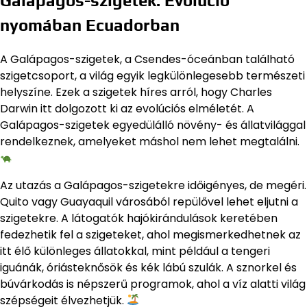
Galápagos-szigetek: Evolúció
nyomában Ecuadorban
A Galápagos-szigetek, a Csendes-óceánban található
szigetcsoport, a világ egyik legkülönlegesebb természeti
helyszíne. Ezek a szigetek híres arról, hogy Charles
Darwin itt dolgozott ki az evolúciós elméletét. A
Galápagos-szigetek egyedülálló növény- és állatvilággal
rendelkeznek, amelyeket máshol nem lehet megtalálni.
Az utazás a Galápagos-szigetekre időigényes, de megéri.
Quito vagy Guayaquil városából repülővel lehet eljutni a
szigetekre. A látogatók hajókirándulások keretében
fedezhetik fel a szigeteket, ahol megismerkedhetnek az
itt élő különleges állatokkal, mint például a tengeri
iguánák, óriásteknősök és kék lábú szulák. A sznorkel és
búvárkodás is népszerű programok, ahol a víz alatti világ
szépségeit élvezhetjük.