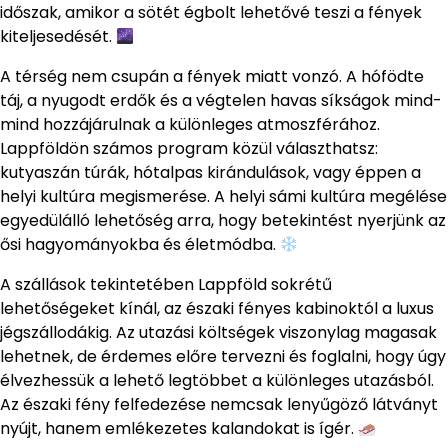
időszak, amikor a sötét égbolt lehetővé teszi a fények
kiteljesedését.
A térség nem csupán a fények miatt vonzó. A hófödte
táj, a nyugodt erdők és a végtelen havas síkságok mind-
mind hozzájárulnak a különleges atmoszférához.
Lappföldön számos program közül választhatsz:
kutyaszán túrák, hótalpas kirándulások, vagy éppen a
helyi kultúra megismerése. A helyi sámi kultúra megélése
egyedülálló lehetőség arra, hogy betekintést nyerjünk az
ősi hagyományokba és életmódba.
A szállások tekintetében Lappföld sokrétű
lehetőségeket kínál, az északi fényes kabinoktól a luxus
jégszállodákig. Az utazási költségek viszonylag magasak
lehetnek, de érdemes előre tervezni és foglalni, hogy úgy
élvezhessük a lehető legtöbbet a különleges utazásból.
Az északi fény felfedezése nemcsak lenyűgöző látványt
nyújt, hanem emlékezetes kalandokat is ígér.