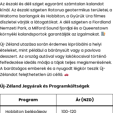
Az északi és déli sziget egyaránt számtalan kalandot
kínál. Az északi szigeten Rotorua geotermikus területei, a
Waitomo barlangok és Hobbiton, a Gyűrűk Ura filmes
díszletei várják a látogatókat. A déli szigeten a Fiordland
Nemzeti Park, a Milford Sound fjordjai és a Queenstown
környéki kalandsportok garantálják az izgalmakat.
Új-Zéland utazása során érdemes kipróbálni a helyi
ételeket, mint például a báránysült vagy a pavlova
desszert. Az ország autóval vagy lakókocsival történő
felfedezése ideális módja a tájak teljes megismerésének.
A barátságos emberek és a nyugodt légkör teszik Új-
Zélandot felejthetetlen úti céllá.
Új-Zéland Jegyárak és Programköltségek
Program
Ár (NZD)
Hobbiton belépőjegy
100-120