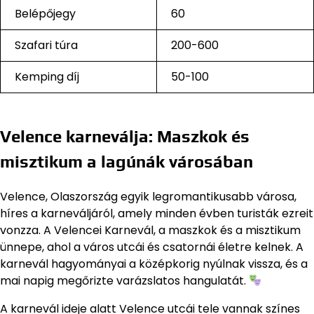
Belépőjegy
60
Szafari túra
200-600
Kemping díj
50-100
Velence karneválja: Maszkok és
misztikum a lagúnák városában
Velence, Olaszország egyik legromantikusabb városa,
híres a karneváljáról, amely minden évben turisták ezreit
vonzza. A Velencei Karnevál, a maszkok és a misztikum
ünnepe, ahol a város utcái és csatornái életre kelnek. A
karnevál hagyományai a középkorig nyúlnak vissza, és a
mai napig megőrizte varázslatos hangulatát.
A karnevál ideje alatt Velence utcái tele vannak színes