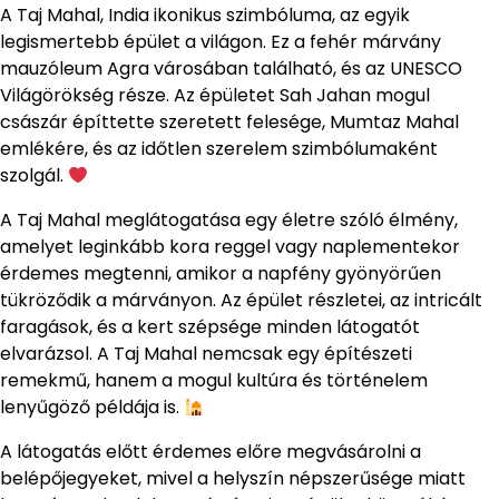
A Taj Mahal, India ikonikus szimbóluma, az egyik
legismertebb épület a világon. Ez a fehér márvány
mauzóleum Agra városában található, és az UNESCO
Világörökség része. Az épületet Sah Jahan mogul
császár építtette szeretett felesége, Mumtaz Mahal
emlékére, és az időtlen szerelem szimbólumaként
szolgál.
A Taj Mahal meglátogatása egy életre szóló élmény,
amelyet leginkább kora reggel vagy naplementekor
érdemes megtenni, amikor a napfény gyönyörűen
tükröződik a márványon. Az épület részletei, az intricált
faragások, és a kert szépsége minden látogatót
elvarázsol. A Taj Mahal nemcsak egy építészeti
remekmű, hanem a mogul kultúra és történelem
lenyűgöző példája is.
A látogatás előtt érdemes előre megvásárolni a
belépőjegyeket, mivel a helyszín népszerűsége miatt