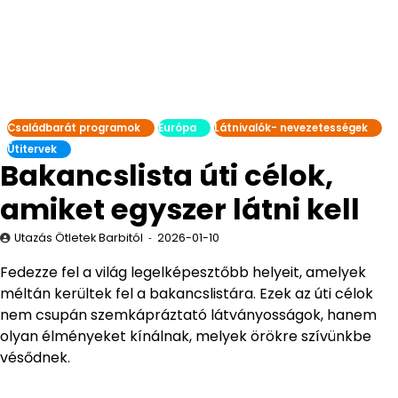
Családbarát programok
Európa
Látnivalók- nevezetességek
Útitervek
Bakancslista úti célok,
amiket egyszer látni kell
Utazás Ötletek Barbitól
2026-01-10
Fedezze fel a világ legelképesztőbb helyeit, amelyek
méltán kerültek fel a bakancslistára. Ezek az úti célok
nem csupán szemkápráztató látványosságok, hanem
olyan élményeket kínálnak, melyek örökre szívünkbe
vésődnek.