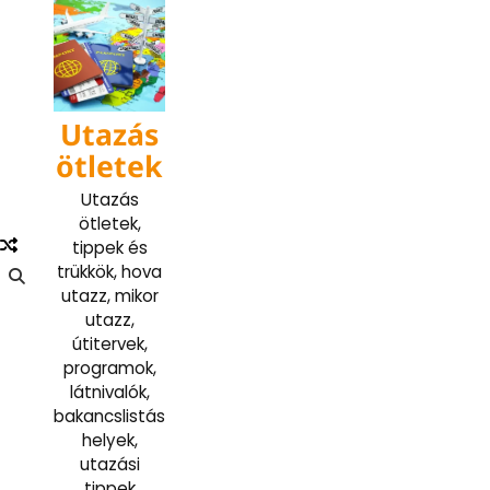
Skip
to
content
Utazás
ötletek
Utazás
ötletek,
tippek és
trükkök, hova
utazz, mikor
utazz,
útitervek,
programok,
látnivalók,
bakancslistás
helyek,
utazási
tippek