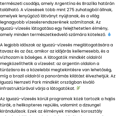
természeti csodája, amely Argentína és Brazília határán
található. A vízesések több mint 275 zuhatagból állnak,
amelyek lenyűgöző látványt nyújtanak, és a világ
legnagyobb vízesésrendszerének számítanak. Az
Iguazú-vízesés látogatása egy felejthetetlen élmény,
amely minden természetkedvelő számára kötelező.
A legjobb időszak az Iguazú-vízesés meglátogatására a
tavasz és az ősz, amikor az időjárás kellemesebb, és a
vízhozam is bőséges. A látogatók mindkét oldalról
megközelíthetik a vízesést: az argentin oldalon a
túrázásra és a közelebbi megtekintésre van lehetőség,
míg a brazil oldalról a panorámás kilátást élvezhetjük. Az
Iguazú Nemzeti Park mindkét országban kiváló
infrastruktúrával várja a látogatókat.
Az Iguazú-vízesés körüli programok közé tartozik a hajós
túrák, a helikopteres repülés, valamint a dzsungel
kirándulások. Ezek az élmények minden korosztály