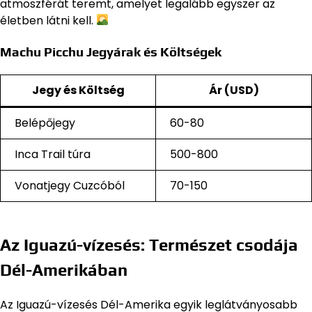
atmoszférát teremt, amelyet legalább egyszer az
életben látni kell.
Machu Picchu Jegyárak és Költségek
Jegy és Költség
Ár (USD)
Belépőjegy
60-80
Inca Trail túra
500-800
Vonatjegy Cuzcóból
70-150
Az Iguazú-vízesés: Természet csodája
Dél-Amerikában
Az Iguazú-vízesés Dél-Amerika egyik leglátványosabb