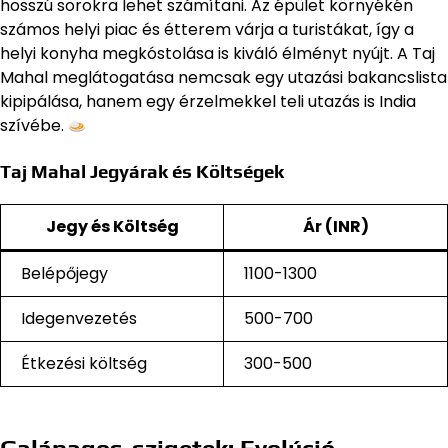
hosszú sorokra lehet számítani. Az épület környékén
számos helyi piac és étterem várja a turistákat, így a
helyi konyha megkóstolása is kiváló élményt nyújt. A Taj
Mahal meglátogatása nemcsak egy utazási bakancslista
kipipálása, hanem egy érzelmekkel teli utazás is India
szívébe.
Taj Mahal Jegyárak és Költségek
Jegy és Költség
Ár (INR)
Belépőjegy
1100-1300
Idegenvezetés
500-700
Étkezési költség
300-500