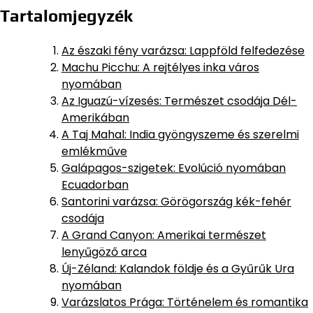
Tartalomjegyzék
Az északi fény varázsa: Lappföld felfedezése
Machu Picchu: A rejtélyes inka város
nyomában
Az Iguazú-vízesés: Természet csodája Dél-
Amerikában
A Taj Mahal: India gyöngyszeme és szerelmi
emlékműve
Galápagos-szigetek: Evolúció nyomában
Ecuadorban
Santorini varázsa: Görögország kék-fehér
csodája
A Grand Canyon: Amerikai természet
lenyűgöző arca
Új-Zéland: Kalandok földje és a Gyűrűk Ura
nyomában
Varázslatos Prága: Történelem és romantika