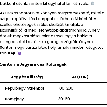
bukkanhatunk, szintén kihagyhatatlan látnivaló.
Az utazás Santorinire könnyen megszervezhető, mivel a
sziget repülővel és komppal is elérhető Athénból. A
szálláslehetőségek széles skáláját kínálják, a
luxusvilláktól a megfizethetőbb apartmanokig. A helyi
ételek megkóstolása, mint a fava vagy a baklava,
elengedhetetlen része a görögországi élménynek.
Santorini egy varázslatos hely, amely minden látogatót
rabul ejt.
Santorini Jegyárak és Költségek
Jegy és Költség
Ár (EUR)
Repülőjegy Athénból
100-200
Kompjegy
30-60