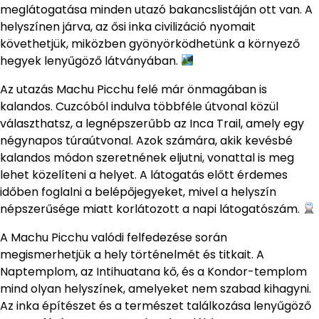
meglátogatása minden utazó bakancslistáján ott van. A
helyszínen járva, az ősi inka civilizáció nyomait
követhetjük, miközben gyönyörködhetünk a környező
hegyek lenyűgöző látványában.
Az utazás Machu Picchu felé már önmagában is
kalandos. Cuzcóból indulva többféle útvonal közül
választhatsz, a legnépszerűbb az Inca Trail, amely egy
négynapos túraútvonal. Azok számára, akik kevésbé
kalandos módon szeretnének eljutni, vonattal is meg
lehet közelíteni a helyet. A látogatás előtt érdemes
időben foglalni a belépőjegyeket, mivel a helyszín
népszerűsége miatt korlátozott a napi látogatószám.
A Machu Picchu valódi felfedezése során
megismerhetjük a hely történelmét és titkait. A
Naptemplom, az Intihuatana kő, és a Kondor-templom
mind olyan helyszínek, amelyeket nem szabad kihagyni.
Az inka építészet és a természet találkozása lenyűgöző