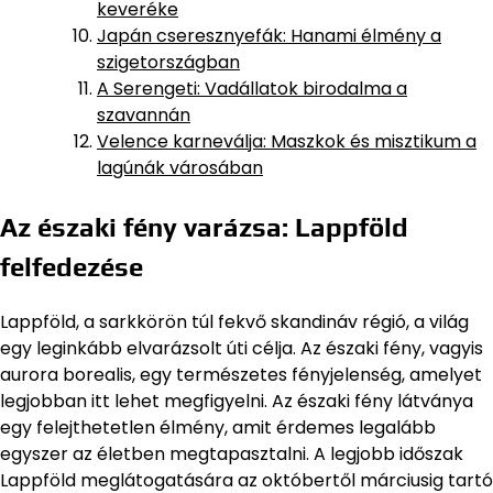
keveréke
Japán cseresznyefák: Hanami élmény a
szigetországban
A Serengeti: Vadállatok birodalma a
szavannán
Velence karneválja: Maszkok és misztikum a
lagúnák városában
Az északi fény varázsa: Lappföld
felfedezése
Lappföld, a sarkkörön túl fekvő skandináv régió, a világ
egy leginkább elvarázsolt úti célja. Az északi fény, vagyis
aurora borealis, egy természetes fényjelenség, amelyet
legjobban itt lehet megfigyelni. Az északi fény látványa
egy felejthetetlen élmény, amit érdemes legalább
egyszer az életben megtapasztalni. A legjobb időszak
Lappföld meglátogatására az októbertől márciusig tartó