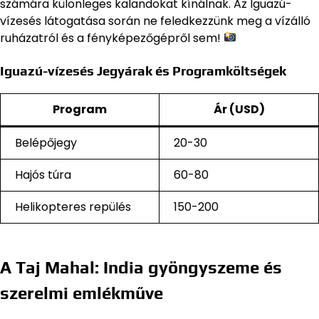
számára különleges kalandokat kínálnak. Az Iguazú-
vízesés látogatása során ne feledkezzünk meg a vízálló
ruházatról és a fényképezőgépről sem!
Iguazú-vízesés Jegyárak és Programköltségek
Program
Ár (USD)
Belépőjegy
20-30
Hajós túra
60-80
Helikopteres repülés
150-200
A Taj Mahal: India gyöngyszeme és
szerelmi emlékműve