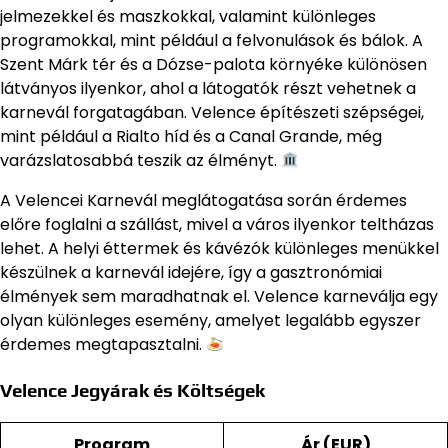
jelmezekkel és maszkokkal, valamint különleges
programokkal, mint például a felvonulások és bálok. A
Szent Márk tér és a Dózse-palota környéke különösen
látványos ilyenkor, ahol a látogatók részt vehetnek a
karnevál forgatagában. Velence építészeti szépségei,
mint például a Rialto híd és a Canal Grande, még
varázslatosabbá teszik az élményt.
A Velencei Karnevál meglátogatása során érdemes
előre foglalni a szállást, mivel a város ilyenkor teltházas
lehet. A helyi éttermek és kávézók különleges menükkel
készülnek a karnevál idejére, így a gasztronómiai
élmények sem maradhatnak el. Velence karneválja egy
olyan különleges esemény, amelyet legalább egyszer
érdemes megtapasztalni.
Velence Jegyárak és Költségek
Program
Ár (EUR)