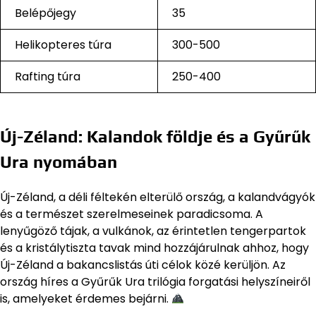
Belépőjegy
35
Helikopteres túra
300-500
Rafting túra
250-400
Új-Zéland: Kalandok földje és a Gyűrűk
Ura nyomában
Új-Zéland, a déli féltekén elterülő ország, a kalandvágyók
és a természet szerelmeseinek paradicsoma. A
lenyűgöző tájak, a vulkánok, az érintetlen tengerpartok
és a kristálytiszta tavak mind hozzájárulnak ahhoz, hogy
Új-Zéland a bakancslistás úti célok közé kerüljön. Az
ország híres a Gyűrűk Ura trilógia forgatási helyszíneiről
is, amelyeket érdemes bejárni.