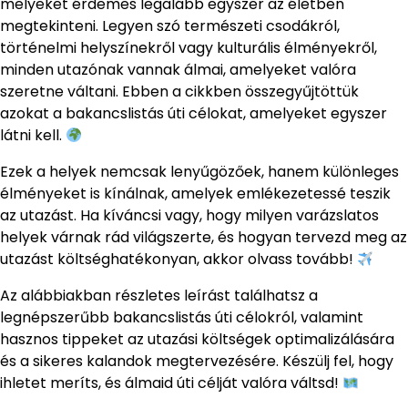
melyeket érdemes legalább egyszer az életben
megtekinteni. Legyen szó természeti csodákról,
történelmi helyszínekről vagy kulturális élményekről,
minden utazónak vannak álmai, amelyeket valóra
szeretne váltani. Ebben a cikkben összegyűjtöttük
azokat a bakancslistás úti célokat, amelyeket egyszer
látni kell.
Ezek a helyek nemcsak lenyűgözőek, hanem különleges
élményeket is kínálnak, amelyek emlékezetessé teszik
az utazást. Ha kíváncsi vagy, hogy milyen varázslatos
helyek várnak rád világszerte, és hogyan tervezd meg az
utazást költséghatékonyan, akkor olvass tovább!
Az alábbiakban részletes leírást találhatsz a
legnépszerűbb bakancslistás úti célokról, valamint
hasznos tippeket az utazási költségek optimalizálására
és a sikeres kalandok megtervezésére. Készülj fel, hogy
ihletet meríts, és álmaid úti célját valóra váltsd!