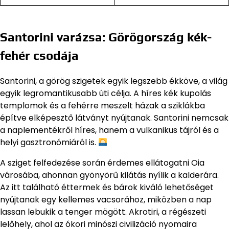
Santorini varázsa: Görögország kék-
fehér csodája
Santorini, a görög szigetek egyik legszebb ékköve, a világ
egyik legromantikusabb úti célja. A híres kék kupolás
templomok és a fehérre meszelt házak a sziklákba
építve elképesztő látványt nyújtanak. Santorini nemcsak
a naplementékről híres, hanem a vulkanikus tájról és a
helyi gasztronómiáról is.
A sziget felfedezése során érdemes ellátogatni Oia
városába, ahonnan gyönyörű kilátás nyílik a kalderára.
Az itt található éttermek és bárok kiváló lehetőséget
nyújtanak egy kellemes vacsorához, miközben a nap
lassan lebukik a tenger mögött. Akrotiri, a régészeti
lelőhely, ahol az ókori minószi civilizáció nyomaira