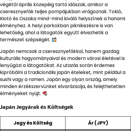
végétől április közepéig tartó időszak, amikor a
cseresznyefák teljes pompájukban virágoznak. Tokió,
Kiotó és Oszaka mind-mind kiváló helyszínek a hanami
élményhez. A helyi parkokban piknikezésre is van
lehetőség, ahol a látogatók együtt élvezhetik a
természet szépségét.
Japán nemcsak a cseresznyefákkal, hanem gazdag
kulturális hagyományaival és modern városi életével is
lenyűgözi a látogatókat. Az utazás során érdemes
kipróbálni a tradicionális japán ételeket, mint például a
sushi vagy a ramen. Japán egy olyan ország, amely
minden érzékszervünket elvarázsolja, és felejthetetlen
élményeket nyújt.
Japán Jegyárak és Költségek
Jegy és Költség
Ár (JPY)