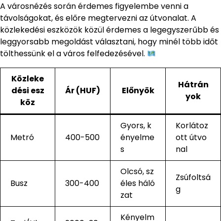
A városnézés során érdemes figyelembe venni a
távolságokat, és előre megtervezni az útvonalat. A
közlekedési eszközök közül érdemes a legegyszerűbb és
leggyorsabb megoldást választani, hogy minél több időt
tölthessünk el a város felfedezésével.
Közleke
Hátrán
dési esz
Ár (HUF)
Előnyök
yok
köz
Gyors, k
Korlátoz
Metró
400-500
ényelme
ott útvo
s
nal
Olcsó, sz
Zsúfoltsá
Busz
300-400
éles háló
g
zat
Kényelm