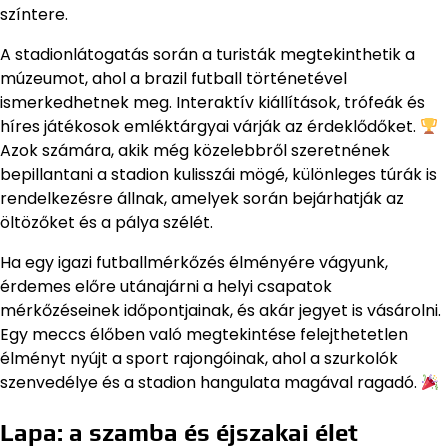
színtere.
A stadionlátogatás során a turisták megtekinthetik a
múzeumot, ahol a brazil futball történetével
ismerkedhetnek meg. Interaktív kiállítások, trófeák és
híres játékosok emléktárgyai várják az érdeklődőket.
Azok számára, akik még közelebbről szeretnének
bepillantani a stadion kulisszái mögé, különleges túrák is
rendelkezésre állnak, amelyek során bejárhatják az
öltözőket és a pálya szélét.
Ha egy igazi futballmérkőzés élményére vágyunk,
érdemes előre utánajárni a helyi csapatok
mérkőzéseinek időpontjainak, és akár jegyet is vásárolni.
Egy meccs élőben való megtekintése felejthetetlen
élményt nyújt a sport rajongóinak, ahol a szurkolók
szenvedélye és a stadion hangulata magával ragadó.
Lapa: a szamba és éjszakai élet