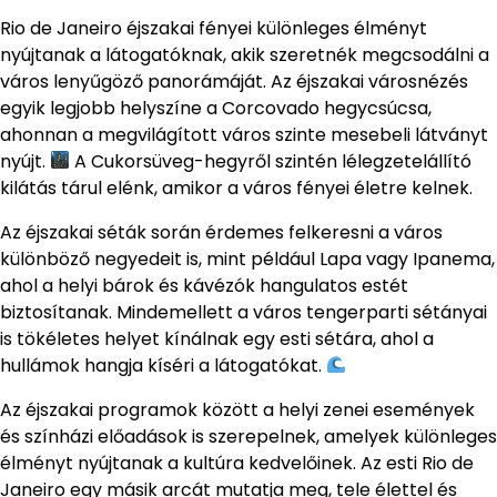
Rio de Janeiro éjszakai fényei különleges élményt
nyújtanak a látogatóknak, akik szeretnék megcsodálni a
város lenyűgöző panorámáját. Az éjszakai városnézés
egyik legjobb helyszíne a Corcovado hegycsúcsa,
ahonnan a megvilágított város szinte mesebeli látványt
nyújt.
A Cukorsüveg-hegyről szintén lélegzetelállító
kilátás tárul elénk, amikor a város fényei életre kelnek.
Az éjszakai séták során érdemes felkeresni a város
különböző negyedeit is, mint például Lapa vagy Ipanema,
ahol a helyi bárok és kávézók hangulatos estét
biztosítanak. Mindemellett a város tengerparti sétányai
is tökéletes helyet kínálnak egy esti sétára, ahol a
hullámok hangja kíséri a látogatókat.
Az éjszakai programok között a helyi zenei események
és színházi előadások is szerepelnek, amelyek különleges
élményt nyújtanak a kultúra kedvelőinek. Az esti Rio de
Janeiro egy másik arcát mutatja meg, tele élettel és