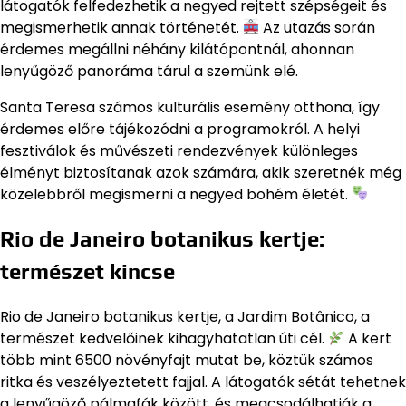
látogatók felfedezhetik a negyed rejtett szépségeit és
megismerhetik annak történetét.
Az utazás során
érdemes megállni néhány kilátópontnál, ahonnan
lenyűgöző panoráma tárul a szemünk elé.
Santa Teresa számos kulturális esemény otthona, így
érdemes előre tájékozódni a programokról. A helyi
fesztiválok és művészeti rendezvények különleges
élményt biztosítanak azok számára, akik szeretnék még
közelebbről megismerni a negyed bohém életét.
Rio de Janeiro botanikus kertje:
természet kincse
Rio de Janeiro botanikus kertje, a Jardim Botânico, a
természet kedvelőinek kihagyhatatlan úti cél.
A kert
több mint 6500 növényfajt mutat be, köztük számos
ritka és veszélyeztetett fajjal. A látogatók sétát tehetnek
a lenyűgöző pálmafák között, és megcsodálhatják a