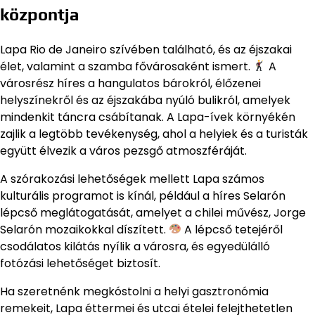
központja
Lapa Rio de Janeiro szívében található, és az éjszakai
élet, valamint a szamba fővárosaként ismert.
A
városrész híres a hangulatos bárokról, élőzenei
helyszínekről és az éjszakába nyúló bulikról, amelyek
mindenkit táncra csábítanak. A Lapa-ívek környékén
zajlik a legtöbb tevékenység, ahol a helyiek és a turisták
együtt élvezik a város pezsgő atmoszféráját.
A szórakozási lehetőségek mellett Lapa számos
kulturális programot is kínál, például a híres Selarón
lépcső meglátogatását, amelyet a chilei művész, Jorge
Selarón mozaikokkal díszített.
A lépcső tetejéről
csodálatos kilátás nyílik a városra, és egyedülálló
fotózási lehetőséget biztosít.
Ha szeretnénk megkóstolni a helyi gasztronómia
remekeit, Lapa éttermei és utcai ételei felejthetetlen