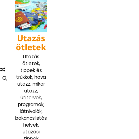
Skip
to
content
Utazás
ötletek
Utazás
ötletek,
tippek és
trükkök, hova
utazz, mikor
utazz,
útitervek,
programok,
látnivalók,
bakancslistás
helyek,
utazási
tippek