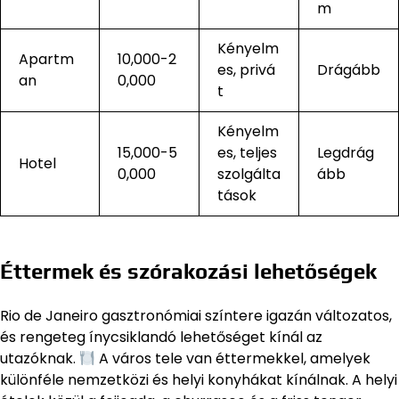
m
Kényelm
Apartm
10,000-2
es, privá
Drágább
an
0,000
t
Kényelm
15,000-5
es, teljes
Legdrág
Hotel
0,000
szolgálta
ább
tások
Éttermek és szórakozási lehetőségek
Rio de Janeiro gasztronómiai színtere igazán változatos,
és rengeteg ínycsiklandó lehetőséget kínál az
utazóknak.
A város tele van éttermekkel, amelyek
különféle nemzetközi és helyi konyhákat kínálnak. A helyi