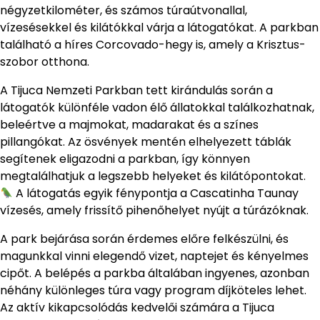
négyzetkilométer, és számos túraútvonallal,
vízesésekkel és kilátókkal várja a látogatókat. A parkban
található a híres Corcovado-hegy is, amely a Krisztus-
szobor otthona.
A Tijuca Nemzeti Parkban tett kirándulás során a
látogatók különféle vadon élő állatokkal találkozhatnak,
beleértve a majmokat, madarakat és a színes
pillangókat. Az ösvények mentén elhelyezett táblák
segítenek eligazodni a parkban, így könnyen
megtalálhatjuk a legszebb helyeket és kilátópontokat.
A látogatás egyik fénypontja a Cascatinha Taunay
vízesés, amely frissítő pihenőhelyet nyújt a túrázóknak.
A park bejárása során érdemes előre felkészülni, és
magunkkal vinni elegendő vizet, naptejet és kényelmes
cipőt. A belépés a parkba általában ingyenes, azonban
néhány különleges túra vagy program díjköteles lehet.
Az aktív kikapcsolódás kedvelői számára a Tijuca