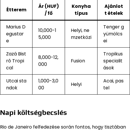
Ár (HUF)
Konyha
Ajánlot
Étterem
/ fő
típus
t ételek
Marius D
Tenger g
10,000-1
Helyi, ne
egustar
yümölcs
5,000
mzetközi
e
ei
Zazá Bist
Tropikus
8,000-12,
rô Tropi
Fusion
specialit
000
cal
ások
Utcai sta
1,000-3,0
Acai, pas
Helyi
ndok
00
tel
Napi költségbecslés
Rio de Janeiro felfedezése során fontos, hogy tisztában