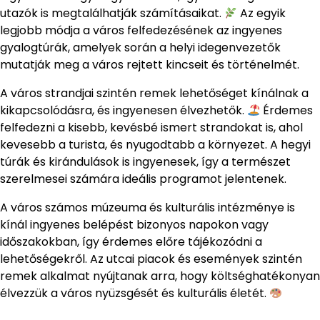
utazók is megtalálhatják számításaikat.
Az egyik
legjobb módja a város felfedezésének az ingyenes
gyalogtúrák, amelyek során a helyi idegenvezetők
mutatják meg a város rejtett kincseit és történelmét.
A város strandjai szintén remek lehetőséget kínálnak a
kikapcsolódásra, és ingyenesen élvezhetők.
Érdemes
felfedezni a kisebb, kevésbé ismert strandokat is, ahol
kevesebb a turista, és nyugodtabb a környezet. A hegyi
túrák és kirándulások is ingyenesek, így a természet
szerelmesei számára ideális programot jelentenek.
A város számos múzeuma és kulturális intézménye is
kínál ingyenes belépést bizonyos napokon vagy
időszakokban, így érdemes előre tájékozódni a
lehetőségekről. Az utcai piacok és események szintén
remek alkalmat nyújtanak arra, hogy költséghatékonyan
élvezzük a város nyüzsgését és kulturális életét.