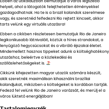
Ebben az útikalauzban bemutatjuk a város legszebb
helyeit, ahol a látogatók felejthetetlen élményekkel
gazdagodhatnak. Ha te is a brazil kalandok szerelmese
vagy, és szeretnéd felfedezni Rio rejtett kincseit, akkor
tarts velünk egy virtuális utazásra!
Ebben a cikkben részletesen bemutatjuk Rio de Janeiro
legikonikusabb látnivalóit, köztük a híres strandokat, a
lenyűgöző hegycsúcsokat és a vibráló éjszakai életet.
Mindemellett hasznos tippeket adunk a költséghatékony
utazáshoz, beleértve a közlekedési és
szálláslehetőségeket is.
Cikkünk kifejezetten magyar utazók számára készült,
akik szeretnék maximálisan kihasználni brazíliai
kalandjukat, miközben a költségeket is kordában tartják.
Fedezd fel velünk Rio de Janeiro varázsát, és merülj el a
város lüktető energiájában!
Tartalomjegyzék