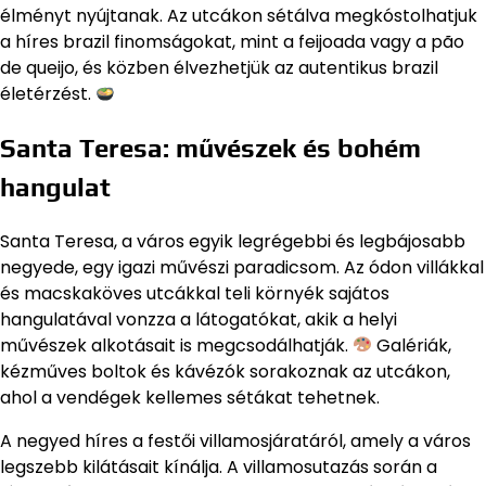
élményt nyújtanak. Az utcákon sétálva megkóstolhatjuk
a híres brazil finomságokat, mint a feijoada vagy a pão
de queijo, és közben élvezhetjük az autentikus brazil
életérzést.
Santa Teresa: művészek és bohém
hangulat
Santa Teresa, a város egyik legrégebbi és legbájosabb
negyede, egy igazi művészi paradicsom. Az ódon villákkal
és macskaköves utcákkal teli környék sajátos
hangulatával vonzza a látogatókat, akik a helyi
művészek alkotásait is megcsodálhatják.
Galériák,
kézműves boltok és kávézók sorakoznak az utcákon,
ahol a vendégek kellemes sétákat tehetnek.
A negyed híres a festői villamosjáratáról, amely a város
legszebb kilátásait kínálja. A villamosutazás során a