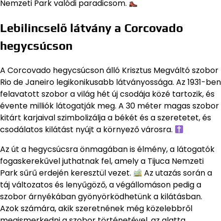
Nemzeti Park valódi paradicsom.
Lebilincselő látvány a Corcovado
hegycsúcson
A Corcovado hegycsúcson álló Krisztus Megváltó szobor
Rio de Janeiro legikonikusabb látványossága. Az 1931-ben
felavatott szobor a világ hét új csodája közé tartozik, és
évente milliók látogatják meg. A 30 méter magas szobor
kitárt karjaival szimbolizálja a békét és a szeretetet, és
csodálatos kilátást nyújt a környező városra.
Az út a hegycsúcsra önmagában is élmény, a látogatók
fogaskerekűvel juthatnak fel, amely a Tijuca Nemzeti
Park sűrű erdején keresztül vezet.
Az utazás során a
táj változatos és lenyűgöző, a végállomáson pedig a
szobor árnyékában gyönyörködhetünk a kilátásban.
Azok számára, akik szeretnének még közelebbről
megismerkedni a szobor történetével, az alatta