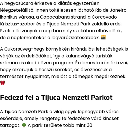
A hegycsúcsra érkezve a kilátás egyszerűen
lélegzetelállító. Innen tökéletesen látható Rio de Janeiro
ikonikus városa, a Copacabana strand, a Corcovado
Krisztus-szobor és a Tijuca Nemzeti Park zöldellő erdei.
Ezek a látványok a nap bármely szakában elbűvölőek,
de a naplementekor a legvarázslatosabbak.
A Cukorsüveg-hegy környékén kirándulási lehetőségek is
várják az érdeklődőket, így a kalandvágyó turisták
számára is akad bőven program. Érdemes korán érkezni,
hogy elkerüljük a hosszú sorokat, és élvezhessük a
természet nyugalmát, mielőtt a tömegek megérkeznek.
Fedezd fel a Tijuca Nemzeti Parkot
A Tijuca Nemzeti Park a világ egyik legnagyobb városi
esőerdeje, amely rengeteg felfedezésre váró kincset
tartogat.
A park területe több mint 30