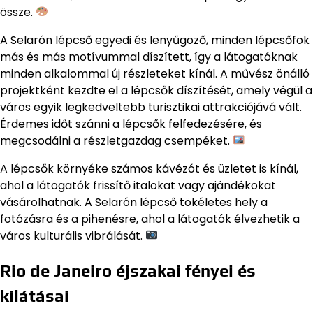
össze.
A Selarón lépcső egyedi és lenyűgöző, minden lépcsőfok
más és más motívummal díszített, így a látogatóknak
minden alkalommal új részleteket kínál. A művész önálló
projektként kezdte el a lépcsők díszítését, amely végül a
város egyik legkedveltebb turisztikai attrakciójává vált.
Érdemes időt szánni a lépcsők felfedezésére, és
megcsodálni a részletgazdag csempéket.
A lépcsők környéke számos kávézót és üzletet is kínál,
ahol a látogatók frissítő italokat vagy ajándékokat
vásárolhatnak. A Selarón lépcső tökéletes hely a
fotózásra és a pihenésre, ahol a látogatók élvezhetik a
város kulturális vibrálását.
Rio de Janeiro éjszakai fényei és
kilátásai