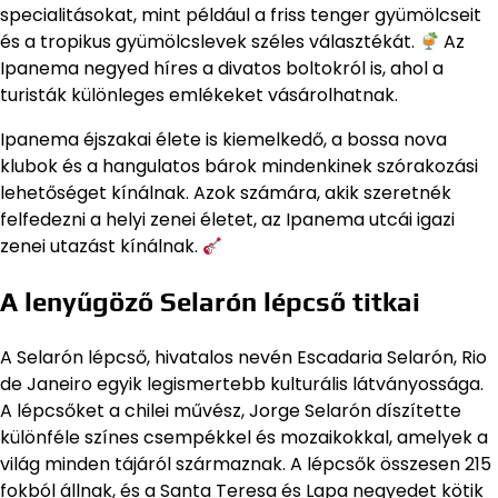
specialitásokat, mint például a friss tenger gyümölcseit
és a tropikus gyümölcslevek széles választékát.
Az
Ipanema negyed híres a divatos boltokról is, ahol a
turisták különleges emlékeket vásárolhatnak.
Ipanema éjszakai élete is kiemelkedő, a bossa nova
klubok és a hangulatos bárok mindenkinek szórakozási
lehetőséget kínálnak. Azok számára, akik szeretnék
felfedezni a helyi zenei életet, az Ipanema utcái igazi
zenei utazást kínálnak.
A lenyűgöző Selarón lépcső titkai
A Selarón lépcső, hivatalos nevén Escadaria Selarón, Rio
de Janeiro egyik legismertebb kulturális látványossága.
A lépcsőket a chilei művész, Jorge Selarón díszítette
különféle színes csempékkel és mozaikokkal, amelyek a
világ minden tájáról származnak. A lépcsők összesen 215
fokból állnak, és a Santa Teresa és Lapa negyedet kötik