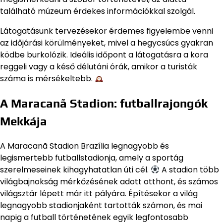
található múzeum érdekes információkkal szolgál.
Látogatásunk tervezésekor érdemes figyelembe venni
az időjárási körülményeket, mivel a hegycsúcs gyakran
ködbe burkolózik. Ideális időpont a látogatásra a kora
reggeli vagy a késő délutáni órák, amikor a turisták
száma is mérsékeltebb.
A Maracanã Stadion: futballrajongók
Mekkája
A Maracanã Stadion Brazília legnagyobb és
legismertebb futballstadionja, amely a sportág
szerelmeseinek kihagyhatatlan úti cél.
A stadion több
világbajnokság mérkőzésének adott otthont, és számos
világsztár lépett már itt pályára. Építésekor a világ
legnagyobb stadionjaként tartották számon, és mai
napig a futball történetének egyik legfontosabb