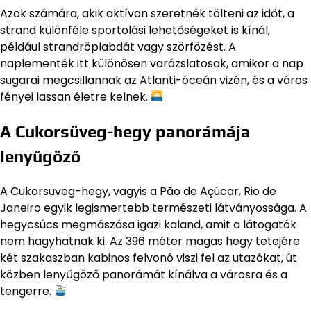
Azok számára, akik aktívan szeretnék tölteni az időt, a
strand különféle sportolási lehetőségeket is kínál,
például strandröplabdát vagy szörfözést. A
naplementék itt különösen varázslatosak, amikor a nap
sugarai megcsillannak az Atlanti-óceán vizén, és a város
fényei lassan életre kelnek.
A Cukorsüveg-hegy panorámája
lenyűgöző
A Cukorsüveg-hegy, vagyis a Pão de Açúcar, Rio de
Janeiro egyik legismertebb természeti látványossága. A
hegycsúcs megmászása igazi kaland, amit a látogatók
nem hagyhatnak ki. Az 396 méter magas hegy tetejére
két szakaszban kabinos felvonó viszi fel az utazókat, út
közben lenyűgöző panorámát kínálva a városra és a
tengerre.