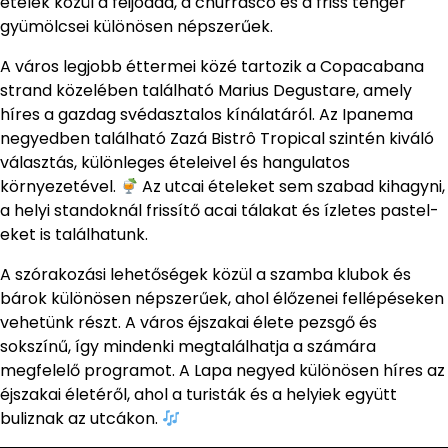
ételek közül a feijoada, a churrasco és a friss tenger
gyümölcsei különösen népszerűek.
A város legjobb éttermei közé tartozik a Copacabana
strand közelében található Marius Degustare, amely
híres a gazdag svédasztalos kínálatáról. Az Ipanema
negyedben található Zazá Bistrô Tropical szintén kiváló
választás, különleges ételeivel és hangulatos
környezetével.
Az utcai ételeket sem szabad kihagyni,
a helyi standoknál frissítő acai tálakat és ízletes pastel-
eket is találhatunk.
A szórakozási lehetőségek közül a szamba klubok és
bárok különösen népszerűek, ahol élőzenei fellépéseken
vehetünk részt. A város éjszakai élete pezsgő és
sokszínű, így mindenki megtalálhatja a számára
megfelelő programot. A Lapa negyed különösen híres az
éjszakai életéről, ahol a turisták és a helyiek együtt
buliznak az utcákon.