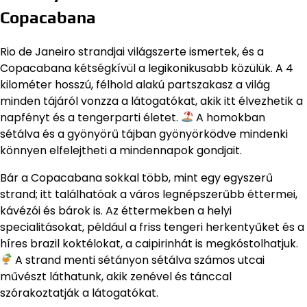
Copacabana
Rio de Janeiro strandjai világszerte ismertek, és a
Copacabana kétségkívül a legikonikusabb közülük. A 4
kilométer hosszú, félhold alakú partszakasz a világ
minden tájáról vonzza a látogatókat, akik itt élvezhetik a
napfényt és a tengerparti életet.
A homokban
sétálva és a gyönyörű tájban gyönyörködve mindenki
könnyen elfelejtheti a mindennapok gondjait.
Bár a Copacabana sokkal több, mint egy egyszerű
strand; itt találhatóak a város legnépszerűbb éttermei,
kávézói és bárok is. Az éttermekben a helyi
specialitásokat, például a friss tengeri herkentyűket és a
híres brazil koktélokat, a caipirinhát is megkóstolhatjuk.
A strand menti sétányon sétálva számos utcai
művészt láthatunk, akik zenével és tánccal
szórakoztatják a látogatókat.