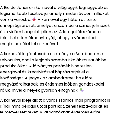
A Rio de Janeiro-i karnevál a világ egyik legnagyobb és
legismertebb fesztiválja, amely minden évben milliókat
vonz a városba.
A karnevál egy héten át tartó
ünnepségsorozat, amelyet a szamba, a színes jelmezek
és a vidám hangulat jellemez. A látogatók számára
felejthetetlen élményt nyújt, ahogy a város utcái
megtelnek élettel és zenével.
A karnevál legfontosabb eseménye a Sambadrome
felvonulás, ahol a legjobb szamba iskolák mutatják be
produkcióikat. A látványos parádék hihetetlen
energiával és kreativitással kápráztatják el a
közönséget. A jegyek a Sambadrome-ba előre
megvásárolhatóak, és érdemes időben gondoskodni
róluk, mivel a helyek gyorsan elfogynak.
A karnevál ideje alatt a város számos más programot is
kínál, mint például utcai partikat, zenei fesztiválokat és
jelmezversenyeket. A látogatóknak érdemes előre