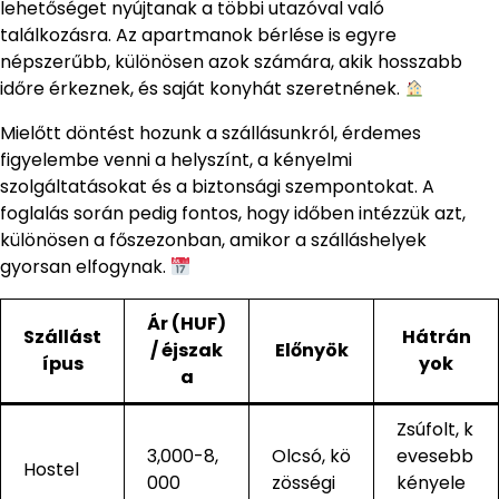
lehetőséget nyújtanak a többi utazóval való
találkozásra. Az apartmanok bérlése is egyre
népszerűbb, különösen azok számára, akik hosszabb
időre érkeznek, és saját konyhát szeretnének.
Mielőtt döntést hozunk a szállásunkról, érdemes
figyelembe venni a helyszínt, a kényelmi
szolgáltatásokat és a biztonsági szempontokat. A
foglalás során pedig fontos, hogy időben intézzük azt,
különösen a főszezonban, amikor a szálláshelyek
gyorsan elfogynak.
Ár (HUF)
Szállást
Hátrán
/ éjszak
Előnyök
ípus
yok
a
Zsúfolt, k
3,000-8,
Olcsó, kö
evesebb
Hostel
000
zösségi
kényele