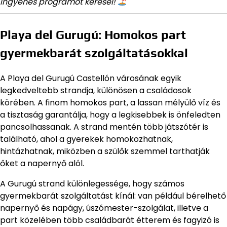
ingyenes programot keresel!
Playa del Gurugú: Homokos part
gyermekbarát szolgáltatásokkal
A Playa del Gurugú Castellón városának egyik
legkedveltebb strandja, különösen a családosok
körében. A finom homokos part, a lassan mélyülő víz és
a tisztaság garantálja, hogy a legkisebbek is önfeledten
pancsolhassanak. A strand mentén több játszótér is
található, ahol a gyerekek homokozhatnak,
hintázhatnak, miközben a szülők szemmel tarthatják
őket a napernyő alól.
A Gurugú strand különlegessége, hogy számos
gyermekbarát szolgáltatást kínál: van például bérelhető
napernyő és napágy, úszómester-szolgálat, illetve a
part közelében több családbarát étterem és fagyizó is