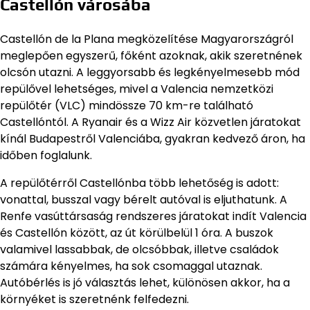
Castellón városába
Castellón de la Plana megközelítése Magyarországról
meglepően egyszerű, főként azoknak, akik szeretnének
olcsón utazni. A leggyorsabb és legkényelmesebb mód
repülővel lehetséges, mivel a Valencia nemzetközi
repülőtér (VLC) mindössze 70 km-re található
Castellóntól. A Ryanair és a Wizz Air közvetlen járatokat
kínál Budapestről Valenciába, gyakran kedvező áron, ha
időben foglalunk.
A repülőtérről Castellónba több lehetőség is adott:
vonattal, busszal vagy bérelt autóval is eljuthatunk. A
Renfe vasúttársaság rendszeres járatokat indít Valencia
és Castellón között, az út körülbelül 1 óra. A buszok
valamivel lassabbak, de olcsóbbak, illetve családok
számára kényelmes, ha sok csomaggal utaznak.
Autóbérlés is jó választás lehet, különösen akkor, ha a
környéket is szeretnénk felfedezni.