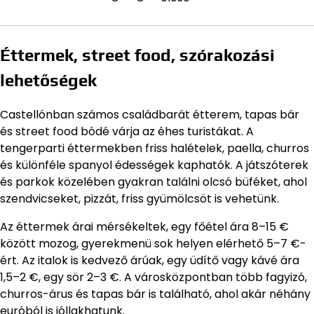
Éttermek, street food, szórakozási
lehetőségek
Castellónban számos családbarát étterem, tapas bár
és street food bódé várja az éhes turistákat. A
tengerparti éttermekben friss halételek, paella, churros
és különféle spanyol édességek kaphatók. A játszóterek
és parkok közelében gyakran találni olcsó büféket, ahol
szendvicseket, pizzát, friss gyümölcsöt is vehetünk.
Az éttermek árai mérsékeltek, egy főétel ára 8–15 €
között mozog, gyerekmenü sok helyen elérhető 5–7 €-
ért. Az italok is kedvező árúak, egy üdítő vagy kávé ára
1,5–2 €, egy sör 2–3 €. A városközpontban több fagyizó,
churros-árus és tapas bár is található, ahol akár néhány
euróból is jóllakhatunk.