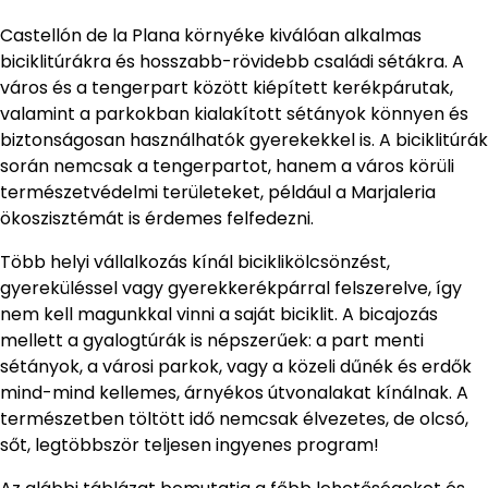
Castellón de la Plana környéke kiválóan alkalmas
biciklitúrákra és hosszabb-rövidebb családi sétákra. A
város és a tengerpart között kiépített kerékpárutak,
valamint a parkokban kialakított sétányok könnyen és
biztonságosan használhatók gyerekekkel is. A biciklitúrák
során nemcsak a tengerpartot, hanem a város körüli
természetvédelmi területeket, például a Marjaleria
ökoszisztémát is érdemes felfedezni.
Több helyi vállalkozás kínál biciklikölcsönzést,
gyereküléssel vagy gyerekkerékpárral felszerelve, így
nem kell magunkkal vinni a saját biciklit. A bicajozás
mellett a gyalogtúrák is népszerűek: a part menti
sétányok, a városi parkok, vagy a közeli dűnék és erdők
mind-mind kellemes, árnyékos útvonalakat kínálnak. A
természetben töltött idő nemcsak élvezetes, de olcsó,
sőt, legtöbbször teljesen ingyenes program!