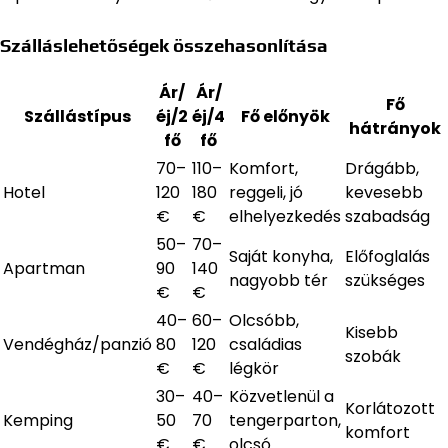
Szálláslehetőségek összehasonlítása
Ár/
Ár/
Fő
Szállástípus
éj/2
éj/4
Fő előnyök
hátrányok
fő
fő
70–
110–
Komfort,
Drágább,
Hotel
120
180
reggeli, jó
kevesebb
€
€
elhelyezkedés
szabadság
50–
70–
Saját konyha,
Előfoglalás
Apartman
90
140
nagyobb tér
szükséges
€
€
40–
60–
Olcsóbb,
Kisebb
Vendégház/panzió
80
120
családias
szobák
€
€
légkör
30–
40–
Közvetlenül a
Korlátozott
Kemping
50
70
tengerparton,
komfort
€
€
olcsó