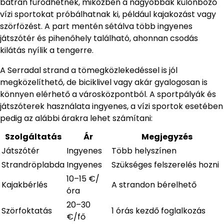
bátran fürödhetnek, miközben a nagyobbak különböző
vízi sportokat próbálhatnak ki, például kajakozást vagy
szörfözést. A part mentén sétálva több ingyenes
játszótér és pihenőhely található, ahonnan csodás
kilátás nyílik a tengerre.
A Serradal strand a tömegközlekedéssel is jól
megközelíthető, de biciklivel vagy akár gyalogosan is
könnyen elérhető a városközpontból. A sportpályák és
játszóterek használata ingyenes, a vízi sportok esetében
pedig az alábbi árakra lehet számítani:
Szolgáltatás
Ár
Megjegyzés
Játszótér
Ingyenes
Több helyszínen
Strandröplabda
Ingyenes
Szükséges felszerelés hozni
10–15 €/
Kajakbérlés
A strandon bérelhető
óra
20–30
Szörfoktatás
1 órás kezdő foglalkozás
€/fő