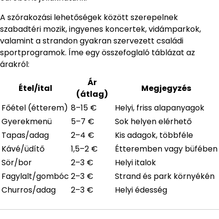
A szórakozási lehetőségek között szerepelnek
szabadtéri mozik, ingyenes koncertek, vidámparkok,
valamint a strandon gyakran szervezett családi
sportprogramok. Íme egy összefoglaló táblázat az
árakról:
Ár
Étel/ital
Megjegyzés
(átlag)
Főétel (étterem)
8–15 €
Helyi, friss alapanyagok
Gyerekmenü
5–7 €
Sok helyen elérhető
Tapas/adag
2–4 €
Kis adagok, többféle
Kávé/üdítő
1,5–2 €
Étteremben vagy büfében
Sör/bor
2–3 €
Helyi italok
Fagylalt/gombóc
2–3 €
Strand és park környékén
Churros/adag
2–3 €
Helyi édesség