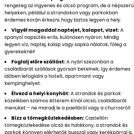
rengeteg az ingyenes és olcsó program, de a népszerű
helyeken, például a strandokon vagy parkokban
érdemes korán érkezni, hogy biztos legyen a hely.
Vigyél magaddal naptejet, kalapot, vizet:
A
spanyol napsütés erős, különösen nyáron. Mindig
legyen víz, naptej, kalap vagy sapka nálatok, főleg a
gyerekeknél!
Foglalj előre szállást:
A nyári szezonban a
családbarát szállások gyorsan betelnek, így érdemes
időben lefoglalni a hotelt, apartmant vagy
kempinghelyet.
Élvezd a helyi konyhát:
A strandok és parkok
közelében számos étterem kínál olcsó, családbarát
menüket – ne maradj le a paelláról vagy a churrosról!
Bízz a tömegközlekedésben:
Castellón
tömegközlekedése olcsó és hatékony, a strandok és
parkok könnyen elérhetők busszal vagy kerékpárral is.