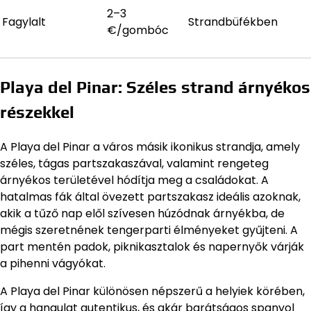
2–3
Fagylalt
Strandbüfékben
€/gombóc
Playa del Pinar: Széles strand árnyékos
részekkel
A Playa del Pinar a város másik ikonikus strandja, amely
széles, tágas partszakaszával, valamint rengeteg
árnyékos területével hódítja meg a családokat. A
hatalmas fák által övezett partszakasz ideális azoknak,
akik a tűző nap elől szívesen húzódnak árnyékba, de
mégis szeretnének tengerparti élményeket gyűjteni. A
part mentén padok, piknikasztalok és napernyők várják
a pihenni vágyókat.
A Playa del Pinar különösen népszerű a helyiek körében,
így a hangulat autentikus, és akár barátságos spanyol