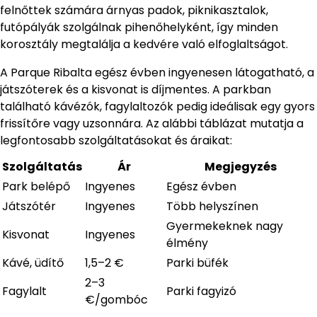
felnőttek számára árnyas padok, piknikasztalok,
futópályák szolgálnak pihenőhelyként, így minden
korosztály megtalálja a kedvére való elfoglaltságot.
A Parque Ribalta egész évben ingyenesen látogatható, a
játszóterek és a kisvonat is díjmentes. A parkban
található kávézók, fagylaltozók pedig ideálisak egy gyors
frissítőre vagy uzsonnára. Az alábbi táblázat mutatja a
legfontosabb szolgáltatásokat és áraikat:
Szolgáltatás
Ár
Megjegyzés
Park belépő
Ingyenes
Egész évben
Játszótér
Ingyenes
Több helyszínen
Gyermekeknek nagy
Kisvonat
Ingyenes
élmény
Kávé, üdítő
1,5–2 €
Parki büfék
2–3
Fagylalt
Parki fagyizó
€/gombóc