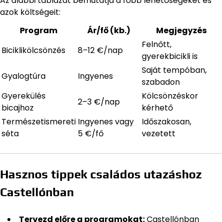
Az alábbi táblázat bemutatja a főbb lehetőségeket és
azok költségeit:
Program
Ár/fő (kb.)
Megjegyzés
Felnőtt,
Biciklikölcsönzés
8–12 €/nap
gyerekbicikli is
Saját tempóban,
Gyalogtúra
Ingyenes
szabadon
Gyerekülés
Kölcsönzéskor
2–3 €/nap
bicajhoz
kérhető
Természetismereti
Ingyenes vagy
Időszakosan,
séta
5 €/fő
vezetett
Hasznos tippek családos utazáshoz
Castellónban
Tervezd előre a programokat:
Castellónban