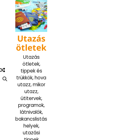
Skip
to
content
Utazás
ötletek
Utazás
ötletek,
tippek és
trükkök, hova
utazz, mikor
utazz,
útitervek,
programok,
látnivalók,
bakancslistás
helyek,
utazási
tippek