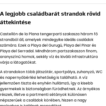
A legjobb családbarát strandok rövid
áttekintése
Castellón de la Plana tengerparti szakasza három fő
strandból áll, amelyek mindegyike ideális családok
számára. Ezek a Playa del Gurugú, Playa del Pinar és
Playa del Serradal. Mindhárom partszakaszon finom,
aranyszínű homok, sekély víz és kiváló infrastruktúra
várja a látogatókat.
A strandokon több játszótér, sportpálya, zuhanyzó, WC
és napernyőbérlési lehetőség is található. A víz
jellemzően tiszta és enyhén hullámzó, így a kisebb
gyermekek is biztonságban fürödhetnek. Az árnyékos
részek, illetve a partmenti sétányok különösen
népszerűek a családok körében, hiszen a nagy
melegben is találnak menedéket.