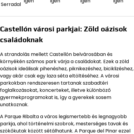
Igen
Igen
Igen
Igen
Serradal
Castellón városi parkjai: Zöld oázisok
családoknak
A strandolás mellett Castellón belvárosában és
környékén számos park várja a családokat. Ezek a zöld
oázisok ideálisak pihenéshez, piknikezéshez, biciklizéshez,
vagy akár csak egy laza séta eltöltéséhez. A városi
parkokban rendszeresen tartanak szabadtéri
foglalkozásokat, koncerteket, illetve különböző
gyermekprogramokat is, így a gyerekek sosem
unatkoznak.
A Parque Ribalta a város legismertebb és legnagyobb
parkja, ahol történelmi szobrok, mesterséges tavak és
szökőkutak között sétálhatunk. A Parque del Pinar ezzel