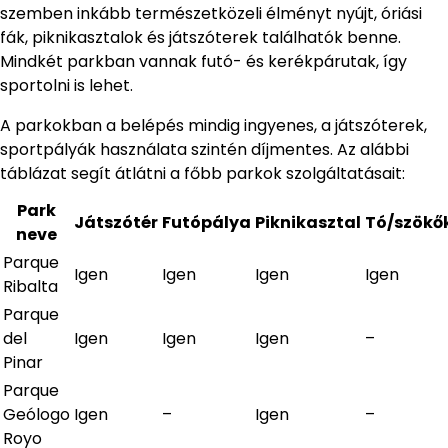
szemben inkább természetközeli élményt nyújt, óriási
fák, piknikasztalok és játszóterek találhatók benne.
Mindkét parkban vannak futó- és kerékpárutak, így
sportolni is lehet.
A parkokban a belépés mindig ingyenes, a játszóterek,
sportpályák használata szintén díjmentes. Az alábbi
táblázat segít átlátni a főbb parkok szolgáltatásait:
Park
Játszótér
Futópálya
Piknikasztal
Tó/szökő
neve
Parque
Igen
Igen
Igen
Igen
Ribalta
Parque
del
Igen
Igen
Igen
–
Pinar
Parque
Geólogo
Igen
–
Igen
–
Royo