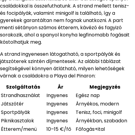
családokkal is összefuthatunk. A strand mellett tenisz-
és focipályák, valamint minigolf is található, így a
gyerekek garantáltan nem fognak unatkozni. A part
menti sétányon számos étterem, kávézó és fagyizó
sorakozik, ahol a spanyol konyha legfinomabb fogásait
kóstolhatjuk meg.
A strand ingyenesen látogatható, a sportpályák és
játszóterek szintén díjmentesek. Az alábbi táblázat
segítségével könnyen átlátható, milyen lehetőségek
várnak a családokra a Playa del Pinaron:
Szolgáltatás
Ár
Megjegyzés
Strandhasználat
Ingyenes
Egész nap
Játszótér
Ingyenes
Árnyékos, modern
Sportpályák
Ingyenes
Tenisz, foci, minigolf
Piknikasztalok
Ingyenes
Árnyékban, szabadon
Étterem/menü
10–15 €/fő
Főfogás+ital