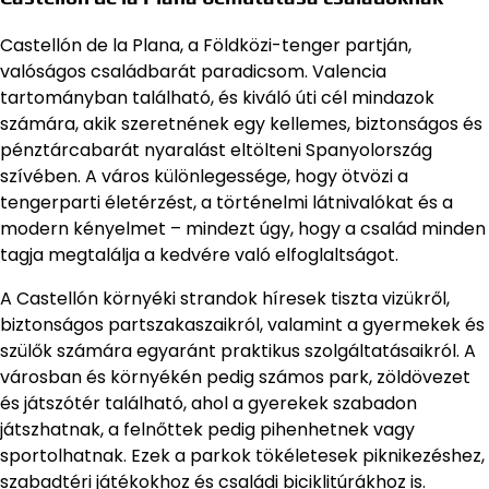
Castellón de la Plana, a Földközi-tenger partján,
valóságos családbarát paradicsom. Valencia
tartományban található, és kiváló úti cél mindazok
számára, akik szeretnének egy kellemes, biztonságos és
pénztárcabarát nyaralást eltölteni Spanyolország
szívében. A város különlegessége, hogy ötvözi a
tengerparti életérzést, a történelmi látnivalókat és a
modern kényelmet – mindezt úgy, hogy a család minden
tagja megtalálja a kedvére való elfoglaltságot.
A Castellón környéki strandok híresek tiszta vizükről,
biztonságos partszakaszaikról, valamint a gyermekek és
szülők számára egyaránt praktikus szolgáltatásaikról. A
városban és környékén pedig számos park, zöldövezet
és játszótér található, ahol a gyerekek szabadon
játszhatnak, a felnőttek pedig pihenhetnek vagy
sportolhatnak. Ezek a parkok tökéletesek piknikezéshez,
szabadtéri játékokhoz és családi biciklitúrákhoz is.