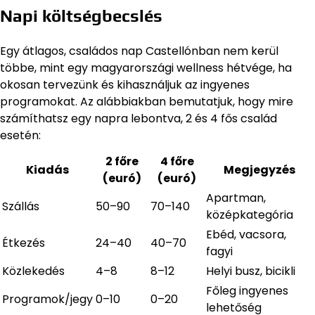
Napi költségbecslés
Egy átlagos, családos nap Castellónban nem kerül
többe, mint egy magyarországi wellness hétvége, ha
okosan tervezünk és kihasználjuk az ingyenes
programokat. Az alábbiakban bemutatjuk, hogy mire
számíthatsz egy napra lebontva, 2 és 4 fős család
esetén:
2 főre
4 főre
Kiadás
Megjegyzés
(euró)
(euró)
Apartman,
Szállás
50–90
70–140
középkategória
Ebéd, vacsora,
Étkezés
24–40
40–70
fagyi
Közlekedés
4–8
8–12
Helyi busz, bicikli
Főleg ingyenes
Programok/jegy
0–10
0–20
lehetőség