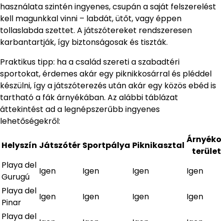
használata szintén ingyenes, csupán a saját felszerelést
kell magunkkal vinni – labdát, ütőt, vagy éppen
tollaslabda szettet. A játszótereket rendszeresen
karbantartják, így biztonságosak és tiszták.
Praktikus tipp: ha a család szereti a szabadtéri
sportokat, érdemes akár egy piknikkosárral és pléddel
készülni, így a játszóterezés után akár egy közös ebéd is
tartható a fák árnyékában. Az alábbi táblázat
áttekintést ad a legnépszerűbb ingyenes
lehetőségekről:
Árnyéko
Helyszín
Játszótér
Sportpálya
Piknikasztal
terület
Playa del
Igen
Igen
Igen
Igen
Gurugú
Playa del
Igen
Igen
Igen
Igen
Pinar
Playa del