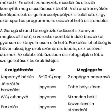
működik. Emellett zuhanyzók, mosdók és öltözők
könnyítik meg a családosok életét. A strand környékén
kerékpárutak és görkorcsolyapályák is találhatók, így
akár sportos programmal is összeköthető a strandolás.
A Gurugú strand tömegközlekedéssel is könnyen
megközelíthető, a városközpontból induló buszokkal
gyorsan és kényelmesen elérhető. Parkolási lehetőség is
bőven akad, így azok számára is ideális, akik autóval
utaznak. Az alábbi táblázatban összefoglaljuk a főbb
szolgáltatások és árak listáját:
Szolgáltatás
Ár
Megjegyzés
Napernyő bérlés
8–10 €/nap
2 napágy + napernyő
Játszótér
Ingyenes
Több helyszínen
használat
WC/zuhanyzó
Ingyenes
Strandon belül
Közvetlenül a
Parkolás
Ingyenes
strandnál