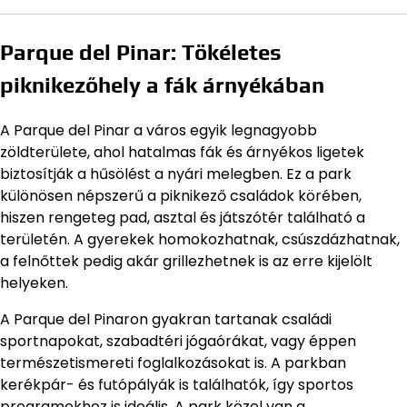
Parque del Pinar: Tökéletes
piknikezőhely a fák árnyékában
A Parque del Pinar a város egyik legnagyobb
zöldterülete, ahol hatalmas fák és árnyékos ligetek
biztosítják a hűsölést a nyári melegben. Ez a park
különösen népszerű a piknikező családok körében,
hiszen rengeteg pad, asztal és játszótér található a
területén. A gyerekek homokozhatnak, csúszdázhatnak,
a felnőttek pedig akár grillezhetnek is az erre kijelölt
helyeken.
A Parque del Pinaron gyakran tartanak családi
sportnapokat, szabadtéri jógaórákat, vagy éppen
természetismereti foglalkozásokat is. A parkban
kerékpár- és futópályák is találhatók, így sportos
programokhoz is ideális. A park közel van a