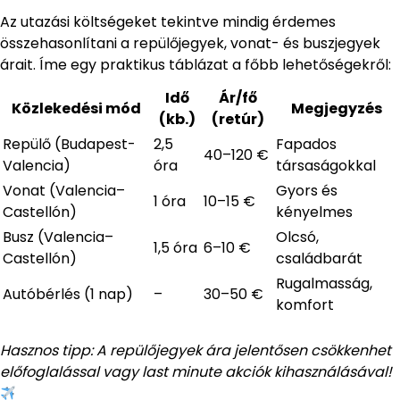
Az utazási költségeket tekintve mindig érdemes
összehasonlítani a repülőjegyek, vonat- és buszjegyek
árait. Íme egy praktikus táblázat a főbb lehetőségekről:
Idő
Ár/fő
Közlekedési mód
Megjegyzés
(kb.)
(retúr)
Repülő (Budapest-
2,5
Fapados
40–120 €
Valencia)
óra
társaságokkal
Vonat (Valencia–
Gyors és
1 óra
10–15 €
Castellón)
kényelmes
Busz (Valencia–
Olcsó,
1,5 óra
6–10 €
Castellón)
családbarát
Rugalmasság,
Autóbérlés (1 nap)
–
30–50 €
komfort
Hasznos tipp: A repülőjegyek ára jelentősen csökkenhet
előfoglalással vagy last minute akciók kihasználásával!