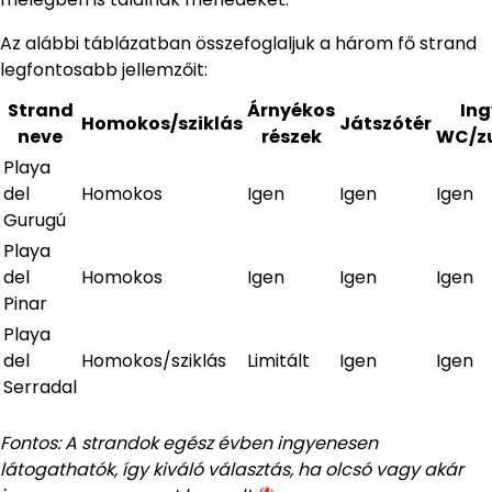
Az alábbi táblázatban összefoglaljuk a három fő strand
legfontosabb jellemzőit:
Strand
Árnyékos
Ing
Homokos/sziklás
Játszótér
neve
részek
WC/z
Playa
del
Homokos
Igen
Igen
Igen
Gurugú
Playa
del
Homokos
Igen
Igen
Igen
Pinar
Playa
del
Homokos/sziklás
Limitált
Igen
Igen
Serradal
Fontos: A strandok egész évben ingyenesen
látogathatók, így kiváló választás, ha olcsó vagy akár