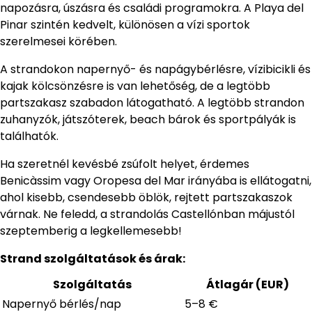
napozásra, úszásra és családi programokra. A Playa del
Pinar szintén kedvelt, különösen a vízi sportok
szerelmesei körében.
A strandokon napernyő- és napágybérlésre, vízibicikli és
kajak kölcsönzésre is van lehetőség, de a legtöbb
partszakasz szabadon látogatható. A legtöbb strandon
zuhanyzók, játszóterek, beach bárok és sportpályák is
találhatók.
Ha szeretnél kevésbé zsúfolt helyet, érdemes
Benicàssim vagy Oropesa del Mar irányába is ellátogatni,
ahol kisebb, csendesebb öblök, rejtett partszakaszok
várnak. Ne feledd, a strandolás Castellónban májustól
szeptemberig a legkellemesebb!
Strand szolgáltatások és árak:
Szolgáltatás
Átlagár (EUR)
Napernyő bérlés/nap
5–8 €