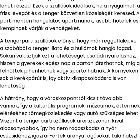
lehet részed. Ezek a szállások ideálisak, ha a nyugalmat, a
friss levegőt és a tenger közvetlen közelségét keresed. A
part mentén hangulatos apartmanok, kisebb hotelek és
kempingek várják a vendégeket.
A tengerparti szállások előnye, hogy már reggel kilépve
a szobából a tenger illata és a hullámok hangja fogad.
Sokan választják ezt a lehetőséget családi nyaraláshoz,
hiszen a gyerekek egész nap a parton játszhatnak, míg a
felnőttek pihenhetnek vagy sportolhatnak. A környéken
sok a kerékpárút is, így aktív kikapcsolódásra is van
lehetőség.
A hátrány, hogy a városközponttól kicsit távolabb
vannak, így a kulturális programok, múzeumok, éttermek
eléréséhez tömegközlekedés vagy autó szükséges lehet.
Viszont a tengerparti szállások árai szezonon kívül
alacsonyabbak, így ha nem ragaszkodsz a nyári
csúcsidőhöz, igazi ár-érték arányú fogásokat találhatsz!