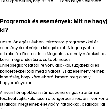
Kerékpárbérlés/nap
8–15 €
Több helyen elérhető
Programok és események: Mit ne hagyj
ki?
Castellón egész évben változatos programokkal és
eseményekkel várja a látogatókat. A legnagyobb
attrakció a Fiestas de la Magdalena, amely márciusban
kerül megrendezésre, és több napos
ünnepségsorozattal, felvonulásokkal, tűzijátékkal és
koncertekkel tölti meg a várost. Ez az esemény remek
lehetőség, hogy közelebbről ismerd meg a helyi
hagyományokat.
A nyári hónapokban számos zenei és gasztronómiai
fesztivál zajlik, különösen a tengerparti részen. Ilyenkor a
strandok megtelnek életvidám fiatalokkal, családokkal