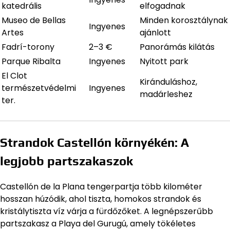
katedrális
elfogadnak
Museo de Bellas
Minden korosztálynak
Ingyenes
Artes
ajánlott
Fadrí-torony
2–3 €
Panorámás kilátás
Parque Ribalta
Ingyenes
Nyitott park
El Clot
Kiránduláshoz,
természetvédelmi
Ingyenes
madárleshez
ter.
Strandok Castellón környékén: A
legjobb partszakaszok
Castellón de la Plana tengerpartja több kilométer
hosszan húzódik, ahol tiszta, homokos strandok és
kristálytiszta víz várja a fürdőzőket. A legnépszerűbb
partszakasz a Playa del Gurugú, amely tökéletes