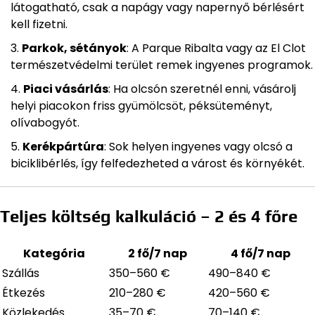
látogatható, csak a napágy vagy napernyő bérlésért
kell fizetni.
Parkok, sétányok
: A Parque Ribalta vagy az El Clot
természetvédelmi terület remek ingyenes programok.
Piaci vásárlás
: Ha olcsón szeretnél enni, vásárolj
helyi piacokon friss gyümölcsöt, péksüteményt,
olívabogyót.
Kerékpártúra
: Sok helyen ingyenes vagy olcsó a
biciklibérlés, így felfedezheted a várost és környékét.
Teljes költség kalkuláció – 2 és 4 főre
Kategória
2 fő/7 nap
4 fő/7 nap
Szállás
350–560 €
490–840 €
Étkezés
210–280 €
420–560 €
Közlekedés
35–70 €
70–140 €