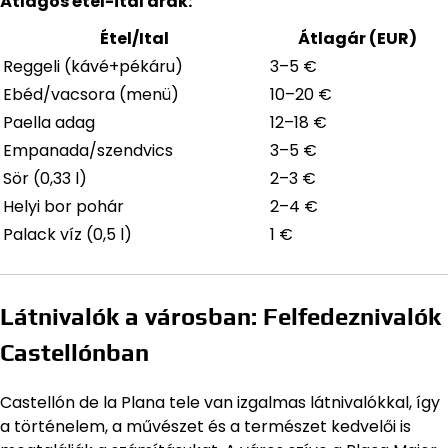
Átlagos étel-ital árak:
Étel/Ital
Átlagár (EUR)
Reggeli (kávé+pékáru)
3–5 €
Ebéd/vacsora (menü)
10–20 €
Paella adag
12–18 €
Empanada/szendvics
3–5 €
Sör (0,33 l)
2–3 €
Helyi bor pohár
2–4 €
Palack víz (0,5 l)
1 €
Látnivalók a városban: Felfedeznivalók
Castellónban
Castellón de la Plana tele van izgalmas látnivalókkal, így
a történelem, a művészet és a természet kedvelői is