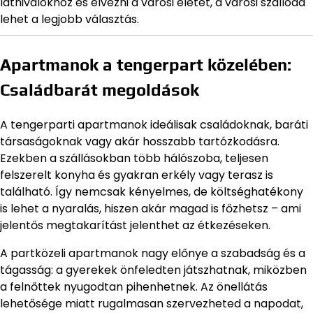
látnivalókhoz és élvezni a városi életet, a városi szálloda
lehet a legjobb választás.
Apartmanok a tengerpart közelében:
Családbarát megoldások
A tengerparti apartmanok ideálisak családoknak, baráti
társaságoknak vagy akár hosszabb tartózkodásra.
Ezekben a szállásokban több hálószoba, teljesen
felszerelt konyha és gyakran erkély vagy terasz is
található. Így nemcsak kényelmes, de költséghatékony
is lehet a nyaralás, hiszen akár magad is főzhetsz – ami
jelentős megtakarítást jelenthet az étkezéseken.
A partközeli apartmanok nagy előnye a szabadság és a
tágasság: a gyerekek önfeledten játszhatnak, miközben
a felnőttek nyugodtan pihenhetnek. Az önellátás
lehetősége miatt rugalmasan szervezheted a napodat,