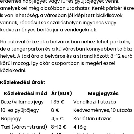
érdemes napijegyet vagy 10-es gyűjtőjegyet venni,
amelyekkel még olcsóbban utazhatsz. Kerékpárbérlésre
is van lehetőség, a városban jól kiépített biciklisávok
vannak, ráadásul sok szálláshelyen ingyenes vagy
kedvezményes bérlés jár a vendégeknek.
Ha autóval érkezel, a belvárosban nehéz lehet parkolni,
de a tengerparton és a külvárosban könnyebben találsz
helyet. A taxi ára a belváros és a strand között 8–12 euró
körül mozog, így akár csoportban is megéri ezzel
közlekedni.
Közlekedési árak:
Közlekedési mód
Ár (EUR)
Megjegyzés
Busz/villamos jegy
1,35 €
Vonalközi, 1 utazás
10-es gyűjtőjegy
8 €
Kedvezményes, 10 utazás
Napijegy
4,5 €
Korlátlan utazás
Taxi (város-strand)
8–12 €
4 főig