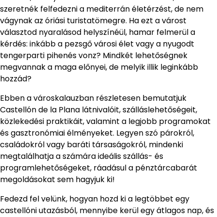
szeretnék felfedezni a mediterrán életérzést, de nem
vágynak az óriási turistatömegre. Ha ezt a várost
választod nyaralásod helyszínéül, hamar felmerül a
kérdés: inkább a pezsgő városi élet vagy a nyugodt
tengerparti pihenés vonz? Mindkét lehetőségnek
megvannak a maga előnyei, de melyik illik leginkább
hozzád?
Ebben a városkalauzban részletesen bemutatjuk
Castellón de la Plana látnivalóit, szálláslehetőségeit,
közlekedési praktikáit, valamint a legjobb programokat
és gasztronómiai élményeket. Legyen szó párokról,
családokról vagy baráti társaságokról, mindenki
megtalálhatja a számára ideális szállás- és
programlehetőségeket, ráadásul a pénztárcabarát
megoldásokat sem hagyjuk ki!
Fedezd fel velünk, hogyan hozd ki a legtöbbet egy
castellóni utazásból, mennyibe kerül egy átlagos nap, és