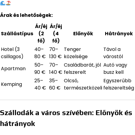
Árak és lehetőségek:
Ár/éj
Ár/éj
Szállástípus
(2
(4
Előnyök
Hátrányok
fő)
fő)
Hotel (3
40–
70–
Tenger
Távol a
csillagos)
80 €
130 €
közelsége
várostól
50–
70–
Családbarát, jól
Autó vagy
Apartman
90 €
140 €
felszerelt
busz kell
25–
35–
Olcsó,
Egyszerűbb
Kemping
40 €
60 €
természetközeli
felszereltség
Szállodák a város szívében: Előnyök és
hátrányok