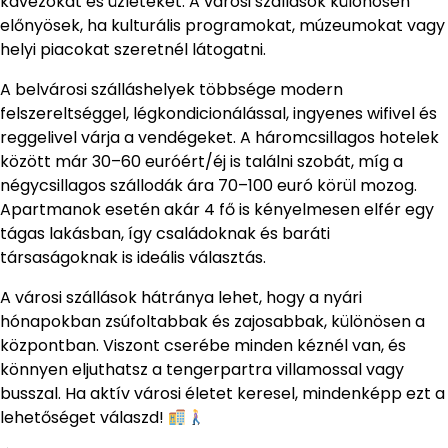
kávézókat és üzleteket. A városi szállások különösen
előnyösek, ha kulturális programokat, múzeumokat vagy
helyi piacokat szeretnél látogatni.
A belvárosi szálláshelyek többsége modern
felszereltséggel, légkondicionálással, ingyenes wifivel és
reggelivel várja a vendégeket. A háromcsillagos hotelek
között már 30–60 euróért/éj is találni szobát, míg a
négycsillagos szállodák ára 70–100 euró körül mozog.
Apartmanok esetén akár 4 fő is kényelmesen elfér egy
tágas lakásban, így családoknak és baráti
társaságoknak is ideális választás.
A városi szállások hátránya lehet, hogy a nyári
hónapokban zsúfoltabbak és zajosabbak, különösen a
központban. Viszont cserébe minden kéznél van, és
könnyen eljuthatsz a tengerpartra villamossal vagy
busszal. Ha aktív városi életet keresel, mindenképp ezt a
lehetőséget válaszd!