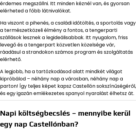
érdemes megszállni. Itt minden kéznél van, és gyorsan
elérheted a főbb látnivalókat.
Ha viszont a pihenés, a családi időtöltés, a sportolás vagy
a természetközeli élmény a fontos, a tengerparti
szállások lesznek a legideálisabbak. Itt nyugalom, friss
levegő és a tengerpart közvetlen közelsége vár,
ráadásul a strandokon számos program és szolgáltatás
elérhető.
A legjobb, ha a tartózkodásod alatt mindkét világot
kipróbálod – néhány nap a városban, néhány nap a
parton! Így teljes képet kapsz Castellón sokszínűségéről,
és egy igazán emlékezetes spanyol nyaralást élhetsz át.
Napi költségbecslés – mennyibe kerül
egy nap Castellónban?