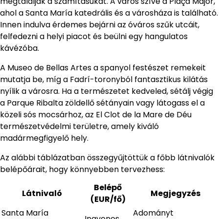
megtalálják a számításukat. A város szíve a Plaça Major,
ahol a Santa María katedrális és a városháza is található.
Innen indulva érdemes bejárni az óváros szűk utcáit,
felfedezni a helyi piacot és beülni egy hangulatos
kávézóba.
A Museo de Bellas Artes a spanyol festészet remekeit
mutatja be, míg a Fadrí-toronyból fantasztikus kilátás
nyílik a városra. Ha a természetet kedveled, sétálj végig
a Parque Ribalta zöldellő sétányain vagy látogass el a
közeli sós mocsárhoz, az El Clot de la Mare de Déu
természetvédelmi területre, amely kiváló
madármegfigyelő hely.
Az alábbi táblázatban összegyűjtöttük a főbb látnivalók
belépőárait, hogy könnyebben tervezhess:
Belépő
Látnivaló
Megjegyzés
(EUR/fő)
Santa María
Adományt
Ingyenes