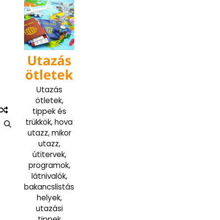
Skip
to
content
Utazás
ötletek
Utazás
ötletek,
tippek és
trükkök, hova
utazz, mikor
utazz,
útitervek,
programok,
látnivalók,
bakancslistás
helyek,
utazási
tippek