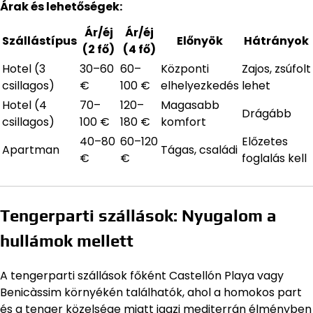
Árak és lehetőségek:
Ár/éj
Ár/éj
Szállástípus
Előnyök
Hátrányok
(2 fő)
(4 fő)
Hotel (3
30–60
60–
Központi
Zajos, zsúfolt
csillagos)
€
100 €
elhelyezkedés
lehet
Hotel (4
70–
120–
Magasabb
Drágább
csillagos)
100 €
180 €
komfort
40–80
60–120
Előzetes
Apartman
Tágas, családi
€
€
foglalás kell
Tengerparti szállások: Nyugalom a
hullámok mellett
A tengerparti szállások főként Castellón Playa vagy
Benicàssim környékén találhatók, ahol a homokos part
és a tenger közelsége miatt igazi mediterrán élményben