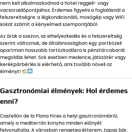
nem kell alkalmazkodnod a hotel reggeli- vagy
vacsoraidőpontjaihoz. Érdemes figyelni a foglalásnál a
felszereltségre: a légkondicionáló, mosógép vagy WiFi
sokat számít a kényelmed szempontjából.
Az árak a szezon, az elhelyezkedés és a felszereltség
szerint változnak, de általánosságban egy partközeli
apartman hosszabb tartózkodásra is pénztárcabarát
megoldás lehet. Sok esetben medence, játszótér vagy
kerékpárbérlés is elérhető, ami tovább növeli az
élményt!
Gasztronómiai élmények: Hol érdemes
enni?
Castellón de la Plana híres a helyi gasztronómiáról,
amely a mediterrán konyha minden előnyét
felvonultatja. A városban rengeteg étterem, tapas bár,