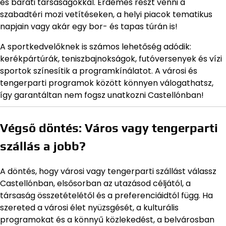
és baráti társaságokkal. Érdemes részt venni a
szabadtéri mozi vetítéseken, a helyi piacok tematikus
napjain vagy akár egy bor- és tapas túrán is!
A sportkedvelőknek is számos lehetőség adódik:
kerékpártúrák, teniszbajnokságok, futóversenyek és vízi
sportok színesítik a programkínálatot. A városi és
tengerparti programok között könnyen válogathatsz,
így garantáltan nem fogsz unatkozni Castellónban!
Végső döntés: Város vagy tengerparti
szállás a jobb?
A döntés, hogy városi vagy tengerparti szállást válassz
Castellónban, elsősorban az utazásod céljától, a
társaság összetételétől és a preferenciáidtól függ. Ha
szereted a városi élet nyüzsgését, a kulturális
programokat és a könnyű közlekedést, a belvárosban