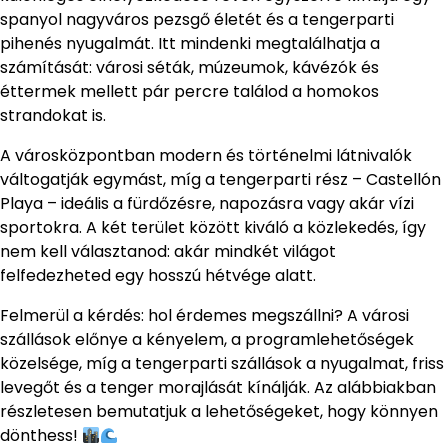
spanyol nagyváros pezsgő életét és a tengerparti
pihenés nyugalmát. Itt mindenki megtalálhatja a
számítását: városi séták, múzeumok, kávézók és
éttermek mellett pár percre találod a homokos
strandokat is.
A városközpontban modern és történelmi látnivalók
váltogatják egymást, míg a tengerparti rész – Castellón
Playa – ideális a fürdőzésre, napozásra vagy akár vízi
sportokra. A két terület között kiváló a közlekedés, így
nem kell választanod: akár mindkét világot
felfedezheted egy hosszú hétvége alatt.
Felmerül a kérdés: hol érdemes megszállni? A városi
szállások előnye a kényelem, a programlehetőségek
közelsége, míg a tengerparti szállások a nyugalmat, friss
levegőt és a tenger morajlását kínálják. Az alábbiakban
részletesen bemutatjuk a lehetőségeket, hogy könnyen
dönthess!