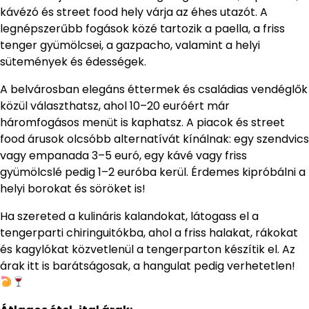
kávézó és street food hely várja az éhes utazót. A
legnépszerűbb fogások közé tartozik a paella, a friss
tenger gyümölcsei, a gazpacho, valamint a helyi
sütemények és édességek.
A belvárosban elegáns éttermek és családias vendéglők
közül választhatsz, ahol 10–20 euróért már
háromfogásos menüt is kaphatsz. A piacok és street
food árusok olcsóbb alternatívát kínálnak: egy szendvics
vagy empanada 3–5 euró, egy kávé vagy friss
gyümölcslé pedig 1–2 euróba kerül. Érdemes kipróbálni a
helyi borokat és söröket is!
Ha szereted a kulináris kalandokat, látogass el a
tengerparti chiringuitókba, ahol a friss halakat, rákokat
és kagylókat közvetlenül a tengerparton készítik el. Az
árak itt is barátságosak, a hangulat pedig verhetetlen!