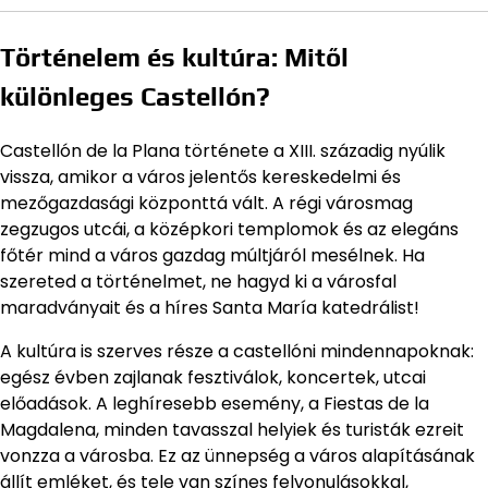
Történelem és kultúra: Mitől
különleges Castellón?
Castellón de la Plana története a XIII. századig nyúlik
vissza, amikor a város jelentős kereskedelmi és
mezőgazdasági központtá vált. A régi városmag
zegzugos utcái, a középkori templomok és az elegáns
főtér mind a város gazdag múltjáról mesélnek. Ha
szereted a történelmet, ne hagyd ki a városfal
maradványait és a híres Santa María katedrálist!
A kultúra is szerves része a castellóni mindennapoknak:
egész évben zajlanak fesztiválok, koncertek, utcai
előadások. A leghíresebb esemény, a Fiestas de la
Magdalena, minden tavasszal helyiek és turisták ezreit
vonzza a városba. Ez az ünnepség a város alapításának
állít emléket, és tele van színes felvonulásokkal,