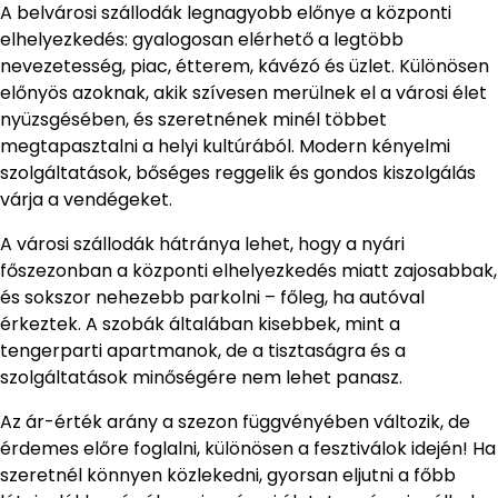
A belvárosi szállodák legnagyobb előnye a központi
elhelyezkedés: gyalogosan elérhető a legtöbb
nevezetesség, piac, étterem, kávézó és üzlet. Különösen
előnyös azoknak, akik szívesen merülnek el a városi élet
nyüzsgésében, és szeretnének minél többet
megtapasztalni a helyi kultúrából. Modern kényelmi
szolgáltatások, bőséges reggelik és gondos kiszolgálás
várja a vendégeket.
A városi szállodák hátránya lehet, hogy a nyári
főszezonban a központi elhelyezkedés miatt zajosabbak,
és sokszor nehezebb parkolni – főleg, ha autóval
érkeztek. A szobák általában kisebbek, mint a
tengerparti apartmanok, de a tisztaságra és a
szolgáltatások minőségére nem lehet panasz.
Az ár-érték arány a szezon függvényében változik, de
érdemes előre foglalni, különösen a fesztiválok idején! Ha
szeretnél könnyen közlekedni, gyorsan eljutni a főbb