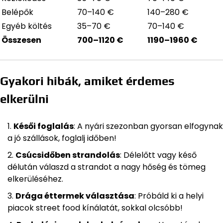
Belépők
70–140 €
140–280 €
Egyéb költés
35–70 €
70–140 €
Összesen
700–1120 €
1190–1960 €
Gyakori hibák, amiket érdemes
elkerülni
Késői foglalás
: A nyári szezonban gyorsan elfogynak
a jó szállások, foglalj időben!
Csúcsidőben strandolás
: Délelőtt vagy késő
délután válaszd a strandot a nagy hőség és tömeg
elkerüléséhez.
Drága éttermek választása
: Próbáld ki a helyi
piacok street food kínálatát, sokkal olcsóbb!