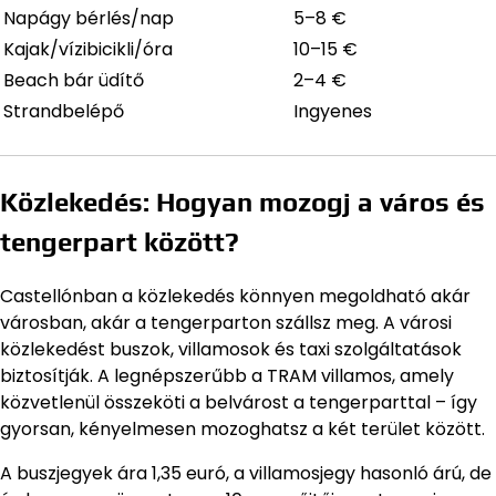
Napágy bérlés/nap
5–8 €
Kajak/vízibicikli/óra
10–15 €
Beach bár üdítő
2–4 €
Strandbelépő
Ingyenes
Közlekedés: Hogyan mozogj a város és
tengerpart között?
Castellónban a közlekedés könnyen megoldható akár
városban, akár a tengerparton szállsz meg. A városi
közlekedést buszok, villamosok és taxi szolgáltatások
biztosítják. A legnépszerűbb a TRAM villamos, amely
közvetlenül összeköti a belvárost a tengerparttal – így
gyorsan, kényelmesen mozoghatsz a két terület között.
A buszjegyek ára 1,35 euró, a villamosjegy hasonló árú, de