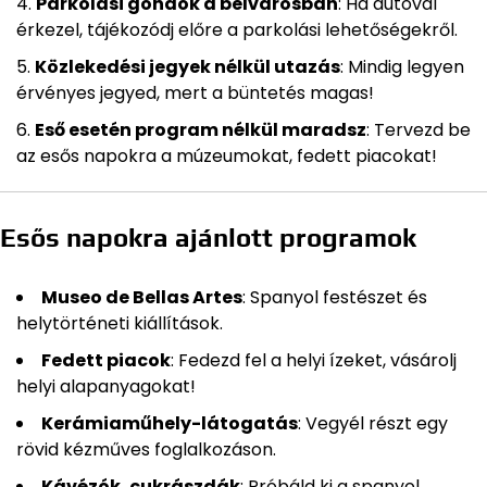
Parkolási gondok a belvárosban
: Ha autóval
érkezel, tájékozódj előre a parkolási lehetőségekről.
Közlekedési jegyek nélkül utazás
: Mindig legyen
érvényes jegyed, mert a büntetés magas!
Eső esetén program nélkül maradsz
: Tervezd be
az esős napokra a múzeumokat, fedett piacokat!
Esős napokra ajánlott programok
Museo de Bellas Artes
: Spanyol festészet és
helytörténeti kiállítások.
Fedett piacok
: Fedezd fel a helyi ízeket, vásárolj
helyi alapanyagokat!
Kerámiaműhely-látogatás
: Vegyél részt egy
rövid kézműves foglalkozáson.
Kávézók, cukrászdák
: Próbáld ki a spanyol