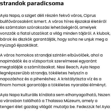
strandok paradicsoma
Ayia Napa, a sziget déli részén fekvő város, Ciprus
bulifővárosaként ismert. A város híres éjszakai életéről
és számtalan szórakozási lehetőségéről, amelyek
vonzzák a fiatal utazókat a világ minden tájáról. A klubok,
bárok és diszkók garantálják, hogy soha ne unjuk meg a
nyüzsgő éjszakákat.
A város homokos strandjai szintén elbűvölőek, ahol a
napimádók és a vízisportok szerelmesei egyaránt
megtalálják a számításaikat. Nissi Beach, Ayia Napa
legnépszerűbb strandja, tökéletes helyszín a
napozáshoz és a pihenéshez. A kristálytiszta víz és a
finom homok garantálja a tökéletes nyaralási élményt.
Ayia Napa kulturális kínálata sem elhanyagolható, hiszen
a városban található a Thalassa Múzeum, amely a
tengeri élet gazdag világát mutatja be. Fedezzük fel Ayia