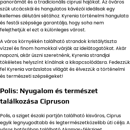
panorámát és a tradicionális ciprusi hajókat. Az óváros
szűk utcácskái és hangulatos kávézói ideálisak egy
kellemes délutáni sétához. Kyrenia történelmi hangulata
és festői szépsége garantálja, hogy soha nem
felejthetjük el ezt a különleges várost.
A város környékén található strandok kristálytiszta
vízzel és finom homokkal várják az idelátogatókat. Akár
napozni, akár úszni szeretnénk, Kyrenia strandjai
tökéletes helyszínt kínálnak a kikapcsolódásra. Fedezzük
fel Kyrenia varázslatos világát és élvezzük a történelmi
és természeti szépségeket!
Polis: Nyugalom és természet
találkozása Cipruson
Polis, a sziget északi partján található kisváros, Ciprus
egyik legnyugodtabb és legtermészetközelibb úti célja. A
város határában található Akamas-félsziget