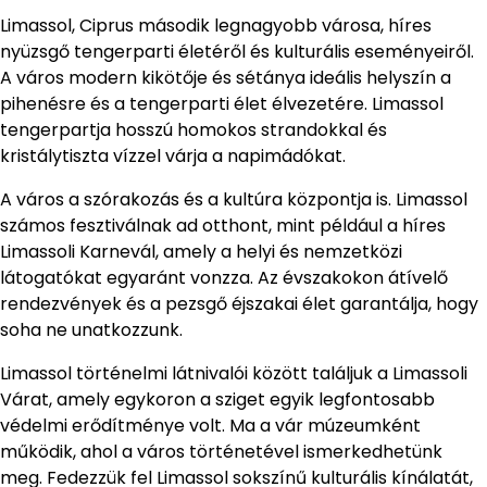
Limassol, Ciprus második legnagyobb városa, híres
nyüzsgő tengerparti életéről és kulturális eseményeiről.
A város modern kikötője és sétánya ideális helyszín a
pihenésre és a tengerparti élet élvezetére. Limassol
tengerpartja hosszú homokos strandokkal és
kristálytiszta vízzel várja a napimádókat.
A város a szórakozás és a kultúra központja is. Limassol
számos fesztiválnak ad otthont, mint például a híres
Limassoli Karnevál, amely a helyi és nemzetközi
látogatókat egyaránt vonzza. Az évszakokon átívelő
rendezvények és a pezsgő éjszakai élet garantálja, hogy
soha ne unatkozzunk.
Limassol történelmi látnivalói között találjuk a Limassoli
Várat, amely egykoron a sziget egyik legfontosabb
védelmi erődítménye volt. Ma a vár múzeumként
működik, ahol a város történetével ismerkedhetünk
meg. Fedezzük fel Limassol sokszínű kulturális kínálatát,