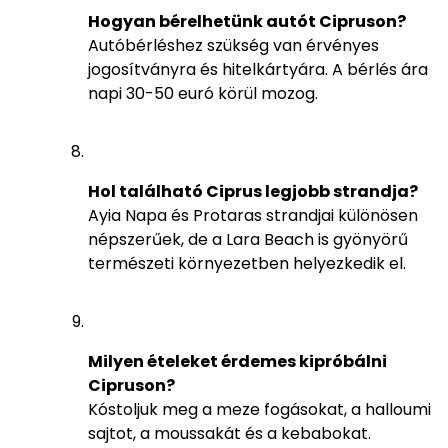
Hogyan bérelhetünk autót Cipruson?
Autóbérléshez szükség van érvényes
jogosítványra és hitelkártyára. A bérlés ára
napi 30-50 euró körül mozog.
Hol található Ciprus legjobb strandja?
Ayia Napa és Protaras strandjai különösen
népszerűek, de a Lara Beach is gyönyörű
természeti környezetben helyezkedik el.
Milyen ételeket érdemes kipróbálni
Cipruson?
Kóstoljuk meg a meze fogásokat, a halloumi
sajtot, a moussakát és a kebabokat.