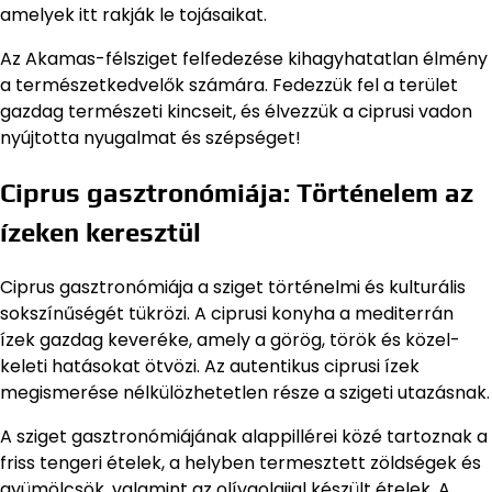
amelyek itt rakják le tojásaikat.
Az Akamas-félsziget felfedezése kihagyhatatlan élmény
a természetkedvelők számára. Fedezzük fel a terület
gazdag természeti kincseit, és élvezzük a ciprusi vadon
nyújtotta nyugalmat és szépséget!
Ciprus gasztronómiája: Történelem az
ízeken keresztül
Ciprus gasztronómiája a sziget történelmi és kulturális
sokszínűségét tükrözi. A ciprusi konyha a mediterrán
ízek gazdag keveréke, amely a görög, török és közel-
keleti hatásokat ötvözi. Az autentikus ciprusi ízek
megismerése nélkülözhetetlen része a szigeti utazásnak.
A sziget gasztronómiájának alappillérei közé tartoznak a
friss tengeri ételek, a helyben termesztett zöldségek és
gyümölcsök, valamint az olívaolajjal készült ételek. A