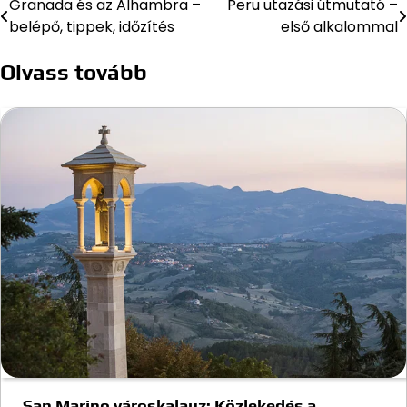
Granada és az Alhambra –
Peru utazási útmutató –
Bejegyzés
belépő, tippek, időzítés
első alkalommal
navigáció
Olvass tovább
San Marino városkalauz: Közlekedés a