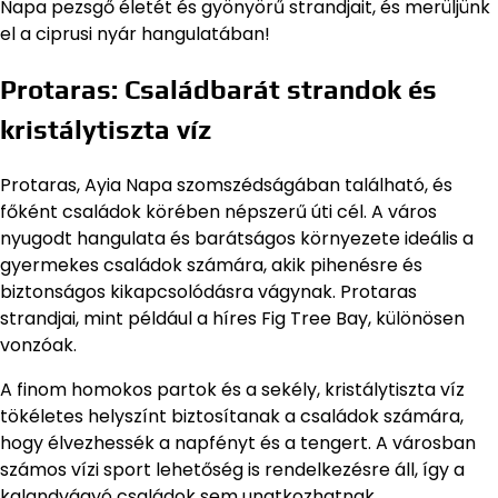
Napa pezsgő életét és gyönyörű strandjait, és merüljünk
el a ciprusi nyár hangulatában!
Protaras: Családbarát strandok és
kristálytiszta víz
Protaras, Ayia Napa szomszédságában található, és
főként családok körében népszerű úti cél. A város
nyugodt hangulata és barátságos környezete ideális a
gyermekes családok számára, akik pihenésre és
biztonságos kikapcsolódásra vágynak. Protaras
strandjai, mint például a híres Fig Tree Bay, különösen
vonzóak.
A finom homokos partok és a sekély, kristálytiszta víz
tökéletes helyszínt biztosítanak a családok számára,
hogy élvezhessék a napfényt és a tengert. A városban
számos vízi sport lehetőség is rendelkezésre áll, így a
kalandvágyó családok sem unatkozhatnak.