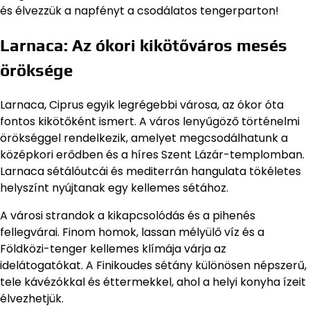
és élvezzük a napfényt a csodálatos tengerparton!
Larnaca: Az ókori kikötőváros mesés
öröksége
Larnaca, Ciprus egyik legrégebbi városa, az ókor óta
fontos kikötőként ismert. A város lenyűgöző történelmi
örökséggel rendelkezik, amelyet megcsodálhatunk a
középkori erődben és a híres Szent Lázár-templomban.
Larnaca sétálóutcái és mediterrán hangulata tökéletes
helyszínt nyújtanak egy kellemes sétához.
A városi strandok a kikapcsolódás és a pihenés
fellegvárai. Finom homok, lassan mélyülő víz és a
Földközi-tenger kellemes klímája várja az
idelátogatókat. A Finikoudes sétány különösen népszerű,
tele kávézókkal és éttermekkel, ahol a helyi konyha ízeit
élvezhetjük.