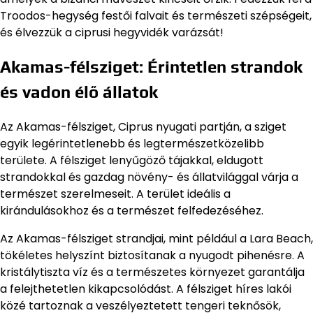
Troodos-hegység festői falvait és természeti szépségeit,
és élvezzük a ciprusi hegyvidék varázsát!
Akamas-félsziget: Érintetlen strandok
és vadon élő állatok
Az Akamas-félsziget, Ciprus nyugati partján, a sziget
egyik legérintetlenebb és legtermészetközelibb
területe. A félsziget lenyűgöző tájakkal, eldugott
strandokkal és gazdag növény- és állatvilággal várja a
természet szerelmeseit. A terület ideális a
kirándulásokhoz és a természet felfedezéséhez.
Az Akamas-félsziget strandjai, mint például a Lara Beach,
tökéletes helyszínt biztosítanak a nyugodt pihenésre. A
kristálytiszta víz és a természetes környezet garantálja
a felejthetetlen kikapcsolódást. A félsziget híres lakói
közé tartoznak a veszélyeztetett tengeri teknősök,