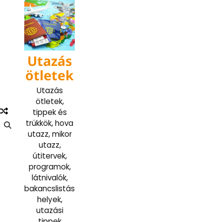
Skip
to
content
Utazás
ötletek
Utazás
ötletek,
tippek és
trükkök, hova
utazz, mikor
utazz,
útitervek,
programok,
látnivalók,
bakancslistás
helyek,
utazási
tippek