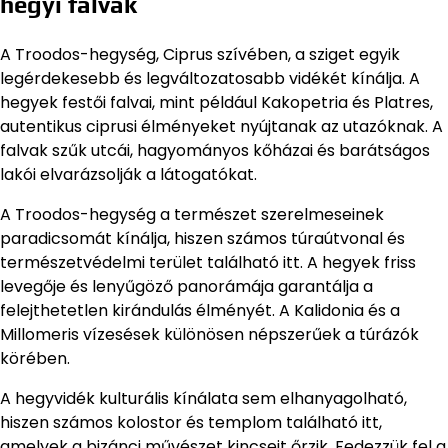
hegyi falvak
A Troodos-hegység, Ciprus szívében, a sziget egyik
legérdekesebb és legváltozatosabb vidékét kínálja. A
hegyek festői falvai, mint például Kakopetria és Platres,
autentikus ciprusi élményeket nyújtanak az utazóknak. A
falvak szűk utcái, hagyományos kőházai és barátságos
lakói elvarázsolják a látogatókat.
A Troodos-hegység a természet szerelmeseinek
paradicsomát kínálja, hiszen számos túraútvonal és
természetvédelmi terület található itt. A hegyek friss
levegője és lenyűgöző panorámája garantálja a
felejthetetlen kirándulás élményét. A Kalidonia és a
Millomeris vízesések különösen népszerűek a túrázók
körében.
A hegyvidék kulturális kínálata sem elhanyagolható,
hiszen számos kolostor és templom található itt,
amelyek a bizánci művészet kincseit őrzik. Fedezzük fel a