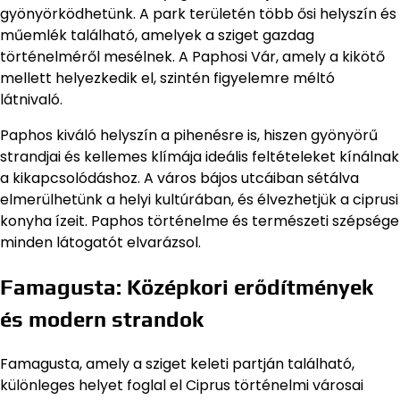
gyönyörködhetünk. A park területén több ősi helyszín és
műemlék található, amelyek a sziget gazdag
történelméről mesélnek. A Paphosi Vár, amely a kikötő
mellett helyezkedik el, szintén figyelemre méltó
látnivaló.
Paphos kiváló helyszín a pihenésre is, hiszen gyönyörű
strandjai és kellemes klímája ideális feltételeket kínálnak
a kikapcsolódáshoz. A város bájos utcáiban sétálva
elmerülhetünk a helyi kultúrában, és élvezhetjük a ciprusi
konyha ízeit. Paphos történelme és természeti szépsége
minden látogatót elvarázsol.
Famagusta: Középkori erődítmények
és modern strandok
Famagusta, amely a sziget keleti partján található,
különleges helyet foglal el Ciprus történelmi városai