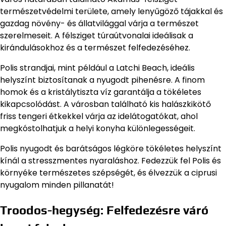
természetvédelmi területe, amely lenyűgöző tájakkal és
gazdag növény- és állatvilággal várja a természet
szerelmeseit. A félsziget túraútvonalai ideálisak a
kirándulásokhoz és a természet felfedezéséhez.
Polis strandjai, mint például a Latchi Beach, ideális
helyszínt biztosítanak a nyugodt pihenésre. A finom
homok és a kristálytiszta víz garantálja a tökéletes
kikapcsolódást. A városban található kis halászkikötő
friss tengeri étkekkel várja az idelátogatókat, ahol
megkóstolhatjuk a helyi konyha különlegességeit.
Polis nyugodt és barátságos légköre tökéletes helyszínt
kínál a stresszmentes nyaraláshoz. Fedezzük fel Polis és
környéke természetes szépségét, és élvezzük a ciprusi
nyugalom minden pillanatát!
Troodos-hegység: Felfedezésre váró