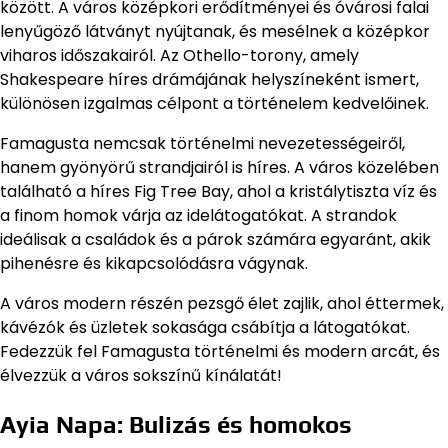
között. A város középkori erődítményei és óvárosi falai
lenyűgöző látványt nyújtanak, és mesélnek a középkor
viharos időszakairól. Az Othello-torony, amely
Shakespeare híres drámájának helyszíneként ismert,
különösen izgalmas célpont a történelem kedvelőinek.
Famagusta nemcsak történelmi nevezetességeiről,
hanem gyönyörű strandjairól is híres. A város közelében
található a híres Fig Tree Bay, ahol a kristálytiszta víz és
a finom homok várja az idelátogatókat. A strandok
ideálisak a családok és a párok számára egyaránt, akik
pihenésre és kikapcsolódásra vágynak.
A város modern részén pezsgő élet zajlik, ahol éttermek,
kávézók és üzletek sokasága csábítja a látogatókat.
Fedezzük fel Famagusta történelmi és modern arcát, és
élvezzük a város sokszínű kínálatát!
Ayia Napa: Bulizás és homokos