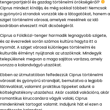
tengerpartjairól és gazdag történelmi örökségéről?
Ciprus mindezt kínálja, és még sokkal többet! Nemcsak
a gyönyörű strandok vonzzák ide a látogatókat, hanem a
sziget történelmi városai, amelyek mesélnek az idő
sodrában elveszett múlt dicsőségéről.
Ciprus a Földközi-tenger harmadik legnagyobb szigete,
és az évezredek során számos kultúra hagyta itt a
nyomát. A sziget városai különleges történelmi és
kulturális élményt nyújtanak az utazóknak. Mindegyik
településnek megvan a maga sajátos varázsa, amely
vonzza a kalandvágyó utazókat.
Ebben az útmutatóban felfedezzük Ciprus történelmi
városait és gyönyörű strandjait, bemutatva a legjobb
látnivalókat, valamint praktikus tippeket adunk a
költséghatékony utazáshoz. Akár családi vakációra, akár
romantikus kiruccanásra vágyik valaki, Ciprus
mindenkinek tartogat valamit. Induljunk hát el ezen a