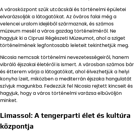
A városközpont szűk utcácskái és történelmi épületei
elvarázsolják a látogatókat. Az óváros falai még a
velencei uralom idejéből származnak, és számos
múzeum mesél a város gazdag történelméről. Ne
hagyjuk ki a Ciprusi Régészeti Múzeumot, ahol a sziget
történelmének legfontosabb leleteit tekinthetjük meg.
Nicosia nemcsak történelmi nevezetességeiről, hanem
vibráló éjszakai életéről is ismert. A városban számos bár
és étterem várja a látogatókat, ahol élvezhetjük a helyi
konyha ízeit, miközben a mediterrán éjszaka hangulatát
szívjuk magunkba. Fedezzük fel Nicosia rejtett kincseit és
hagyjuk, hogy a város történelmi varázsa elbűvöljön
minket.
Limassol: A tengerparti élet és kultúra
központja