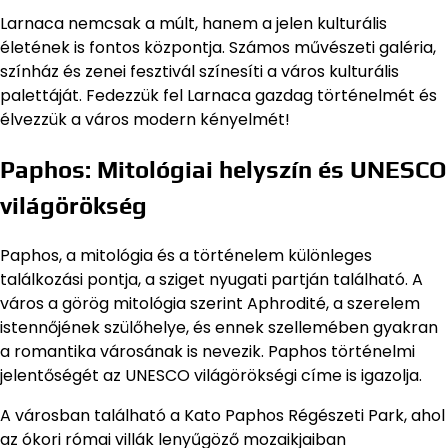
Larnaca nemcsak a múlt, hanem a jelen kulturális
életének is fontos központja. Számos művészeti galéria,
színház és zenei fesztivál színesíti a város kulturális
palettáját. Fedezzük fel Larnaca gazdag történelmét és
élvezzük a város modern kényelmét!
Paphos: Mitológiai helyszín és UNESCO
világörökség
Paphos, a mitológia és a történelem különleges
találkozási pontja, a sziget nyugati partján található. A
város a görög mitológia szerint Aphrodité, a szerelem
istennőjének szülőhelye, és ennek szellemében gyakran
a romantika városának is nevezik. Paphos történelmi
jelentőségét az UNESCO világörökségi címe is igazolja.
A városban található a Kato Paphos Régészeti Park, ahol
az ókori római villák lenyűgöző mozaikjaiban