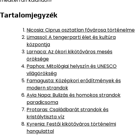
mediterrán kalandon!
Tartalomjegyzék
Nicosia: Ciprus osztatlan fővárosa történelme
Limassol: A tengerparti élet és kultúra
központja
Larnaca: Az ókori kikötőváros mesés
öröksége
Paphos: Mitológiai helyszín és UNESCO
világörökség
Famagusta: Középkori erődítmények és
modern strandok
Ayia Napa: Bulizás és homokos strandok
paradicsoma
Protaras: Családbarát strandok és
kristálytiszta víz
Kyrenia: Festői kikötőváros történelmi
hangulattal