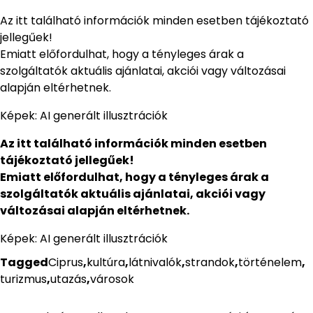
Az itt található információk minden esetben tájékoztató
jellegűek!
Emiatt előfordulhat, hogy a tényleges árak a
szolgáltatók aktuális ajánlatai, akciói vagy változásai
alapján eltérhetnek.
Képek: AI generált illusztrációk
Az itt található információk minden esetben
tájékoztató jellegűek!
Emiatt előfordulhat, hogy a tényleges árak a
szolgáltatók aktuális ajánlatai, akciói vagy
változásai alapján eltérhetnek.
Képek: AI generált illusztrációk
Tagged
Ciprus
,
kultúra
,
látnivalók
,
strandok
,
történelem
,
turizmus
,
utazás
,
városok