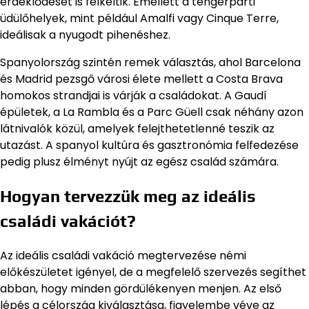
érdeklődését is felkeltik. Emellett a tengerparti
üdülőhelyek, mint például Amalfi vagy Cinque Terre,
ideálisak a nyugodt pihenéshez.
Spanyolország szintén remek választás, ahol Barcelona
és Madrid pezsgő városi élete mellett a Costa Brava
homokos strandjai is várják a családokat. A Gaudí
épületek, a La Rambla és a Parc Güell csak néhány azon
látnivalók közül, amelyek felejthetetlenné teszik az
utazást. A spanyol kultúra és gasztronómia felfedezése
pedig plusz élményt nyújt az egész család számára.
Hogyan tervezzük meg az ideális
családi vakációt?
Az ideális családi vakáció megtervezése némi
előkészületet igényel, de a megfelelő szervezés segíthet
abban, hogy minden gördülékenyen menjen. Az első
lépés a célország kiválasztása, figyelembe véve az