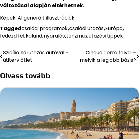
változásai alapján eltérhetnek.
Képek: AI generált illusztrációk
Tagged
családi programok
,
családi utazás
,
Európa
,
fedezd fel
,
kaland
,
nyaralás
,
turizmus
,
utazási tippek
Szicília körutazás autóval –
Cinque Terre falvai –
Bejegyzés
útiterv ötlet
melyik a legjobb bázis?
navigáció
Olvass tovább