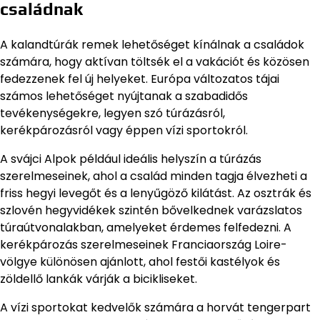
családnak
A kalandtúrák remek lehetőséget kínálnak a családok
számára, hogy aktívan töltsék el a vakációt és közösen
fedezzenek fel új helyeket. Európa változatos tájai
számos lehetőséget nyújtanak a szabadidős
tevékenységekre, legyen szó túrázásról,
kerékpározásról vagy éppen vízi sportokról.
A svájci Alpok például ideális helyszín a túrázás
szerelmeseinek, ahol a család minden tagja élvezheti a
friss hegyi levegőt és a lenyűgöző kilátást. Az osztrák és
szlovén hegyvidékek szintén bővelkednek varázslatos
túraútvonalakban, amelyeket érdemes felfedezni. A
kerékpározás szerelmeseinek Franciaország Loire-
völgye különösen ajánlott, ahol festői kastélyok és
zöldellő lankák várják a bicikliseket.
A vízi sportokat kedvelők számára a horvát tengerpart