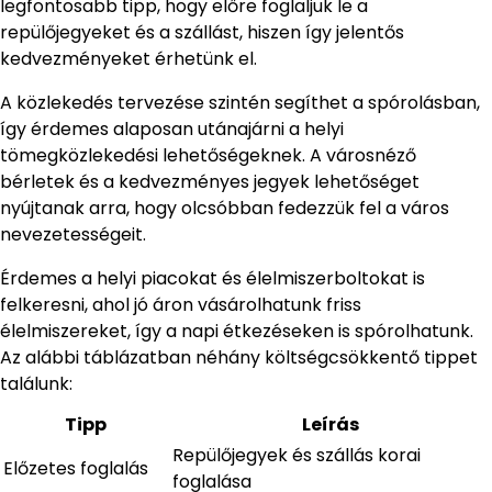
legfontosabb tipp, hogy előre foglaljuk le a
repülőjegyeket és a szállást, hiszen így jelentős
kedvezményeket érhetünk el.
A közlekedés tervezése szintén segíthet a spórolásban,
így érdemes alaposan utánajárni a helyi
tömegközlekedési lehetőségeknek. A városnéző
bérletek és a kedvezményes jegyek lehetőséget
nyújtanak arra, hogy olcsóbban fedezzük fel a város
nevezetességeit.
Érdemes a helyi piacokat és élelmiszerboltokat is
felkeresni, ahol jó áron vásárolhatunk friss
élelmiszereket, így a napi étkezéseken is spórolhatunk.
Az alábbi táblázatban néhány költségcsökkentő tippet
találunk:
Tipp
Leírás
Repülőjegyek és szállás korai
Előzetes foglalás
foglalása