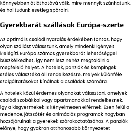
könnyebben átláthatóvá válik, mire mennyit szánhatunk,
és hol tudunk esetleg spórolni.
Gyerekbarát szállások Európa-szerte
Az optimális családi nyaralás érdekében fontos, hogy
olyan szállást válasszunk, amely mindenki igényeit
kielégíti. Európa számos gyerekbarát lehetőséggel
büszkélkedhet, így nem lesz nehéz megtalálni a
megfelelő helyet. A hotelek, panziók és kempingek
széles választéka áll rendelkezésre, melyek különféle
szolgáltatásokat kínálnak a családok számára.
A hotelek közül érdemes olyanokat választani, amelyek
családi szobákkal vagy apartmanokkal rendelkeznek,
így a kisgyermekek is kényelmesen elférnek. Ezen felül a
medence, játszótér és animációs programok nagyban
hozzájárulnak a gyerekek szórakoztatásához. A panziók
előnye, hogy gyakran otthonosabb környezetet