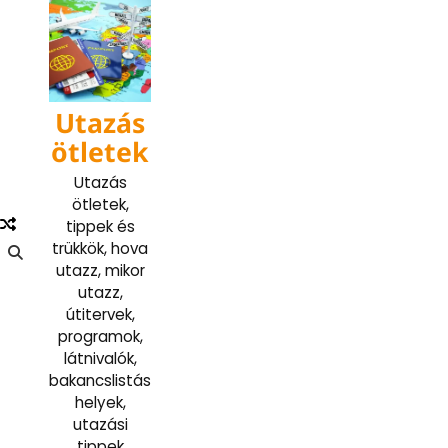
Skip
to
content
Utazás
ötletek
Utazás
ötletek,
tippek és
trükkök, hova
utazz, mikor
utazz,
útitervek,
programok,
látnivalók,
bakancslistás
helyek,
utazási
tippek