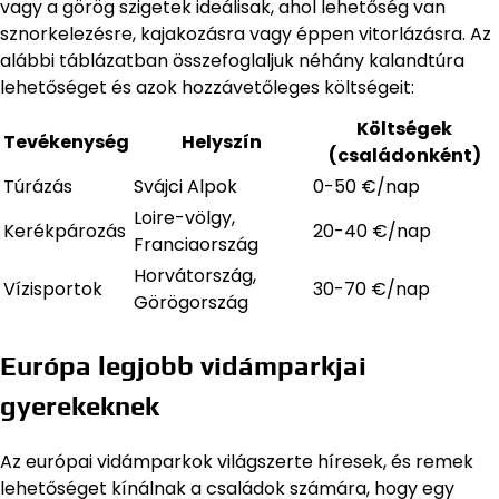
vagy a görög szigetek ideálisak, ahol lehetőség van
sznorkelezésre, kajakozásra vagy éppen vitorlázásra. Az
alábbi táblázatban összefoglaljuk néhány kalandtúra
lehetőséget és azok hozzávetőleges költségeit:
Költségek
Tevékenység
Helyszín
(családonként)
Túrázás
Svájci Alpok
0-50 €/nap
Loire-völgy,
Kerékpározás
20-40 €/nap
Franciaország
Horvátország,
Vízisportok
30-70 €/nap
Görögország
Európa legjobb vidámparkjai
gyerekeknek
Az európai vidámparkok világszerte híresek, és remek
lehetőséget kínálnak a családok számára, hogy egy