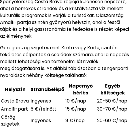
Spanyolország Costa Brava régiója különösen népszerű,
ahol a homokos strandok és a kristálytiszta víz mellett
kulturális programok is várják a turistákat. Olaszország
Amalfi-partja szintén gyönyörű helyszín, ahol a festői
tájak és a helyi gasztronómia felfedezése is részét képezi
az élménynek.
Görögország szigetei, mint Kréta vagy Korfu, szintén
tökéletes célpontok a családok számára, ahol a napozás
mellett lehetőség van történelmi látnivalók
meglátogatására is. Az alábbi táblázatban a tengerparti
nyaralások néhány költsége található:
Napernyő
Egyéb
Helyszín
Strandbelépő
bérlés
költségek
Costa Brava
Ingyenes
10 €/nap
20-50 €/nap
Amalfi-part
5 €/felnőtt
15 €/nap
30-70 €/nap
Görög
Ingyenes
8 €/nap
20-60 €/nap
szigetek