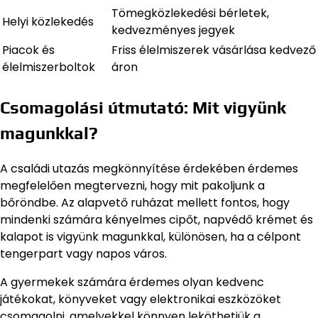
Tömegközlekedési bérletek,
Helyi közlekedés
kedvezményes jegyek
Piacok és
Friss élelmiszerek vásárlása kedvező
élelmiszerboltok
áron
Csomagolási útmutató: Mit vigyünk
magunkkal?
A családi utazás megkönnyítése érdekében érdemes
megfelelően megtervezni, hogy mit pakoljunk a
bőröndbe. Az alapvető ruházat mellett fontos, hogy
mindenki számára kényelmes cipőt, napvédő krémet és
kalapot is vigyünk magunkkal, különösen, ha a célpont
tengerpart vagy napos város.
A gyermekek számára érdemes olyan kedvenc
játékokat, könyveket vagy elektronikai eszközöket
csomagolni, amelyekkel könnyen leköthetjük a