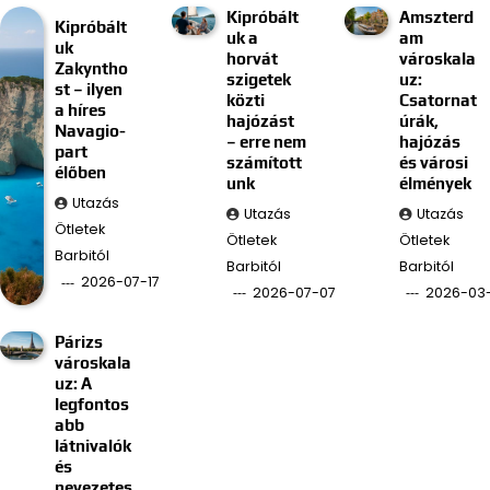
Kipróbált
Amszterd
Kipróbált
uk a
am
uk
horvát
városkala
Zakyntho
szigetek
uz:
st – ilyen
közti
Csatornat
a híres
hajózást
úrák,
Navagio-
– erre nem
hajózás
part
számított
és városi
élőben
unk
élmények
Utazás
Utazás
Utazás
Ötletek
Ötletek
Ötletek
Barbitól
Barbitól
Barbitól
2026-07-17
2026-07-07
2026-03
Párizs
városkala
uz: A
legfontos
abb
látnivalók
és
nevezetes