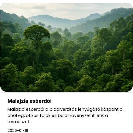
Malajzia esőerdői
Malajzia esőerdői a biodiverzitás lenyűgöző központjai,
ahol egzotikus fajok és buja növényzet ihletik a
természet…
2026-01-19