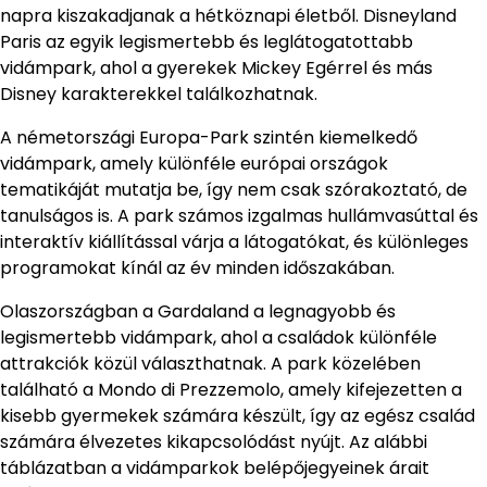
napra kiszakadjanak a hétköznapi életből. Disneyland
Paris az egyik legismertebb és leglátogatottabb
vidámpark, ahol a gyerekek Mickey Egérrel és más
Disney karakterekkel találkozhatnak.
A németországi Europa-Park szintén kiemelkedő
vidámpark, amely különféle európai országok
tematikáját mutatja be, így nem csak szórakoztató, de
tanulságos is. A park számos izgalmas hullámvasúttal és
interaktív kiállítással várja a látogatókat, és különleges
programokat kínál az év minden időszakában.
Olaszországban a Gardaland a legnagyobb és
legismertebb vidámpark, ahol a családok különféle
attrakciók közül választhatnak. A park közelében
található a Mondo di Prezzemolo, amely kifejezetten a
kisebb gyermekek számára készült, így az egész család
számára élvezetes kikapcsolódást nyújt. Az alábbi
táblázatban a vidámparkok belépőjegyeinek árait