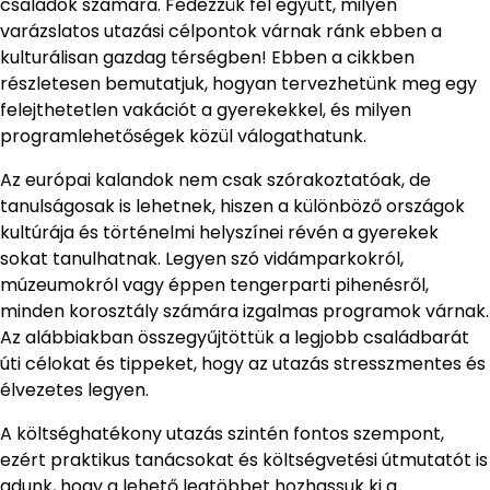
családok számára. Fedezzük fel együtt, milyen
varázslatos utazási célpontok várnak ránk ebben a
kulturálisan gazdag térségben! Ebben a cikkben
részletesen bemutatjuk, hogyan tervezhetünk meg egy
felejthetetlen vakációt a gyerekekkel, és milyen
programlehetőségek közül válogathatunk.
Az európai kalandok nem csak szórakoztatóak, de
tanulságosak is lehetnek, hiszen a különböző országok
kultúrája és történelmi helyszínei révén a gyerekek
sokat tanulhatnak. Legyen szó vidámparkokról,
múzeumokról vagy éppen tengerparti pihenésről,
minden korosztály számára izgalmas programok várnak.
Az alábbiakban összegyűjtöttük a legjobb családbarát
úti célokat és tippeket, hogy az utazás stresszmentes és
élvezetes legyen.
A költséghatékony utazás szintén fontos szempont,
ezért praktikus tanácsokat és költségvetési útmutatót is
adunk, hogy a lehető legtöbbet hozhassuk ki a