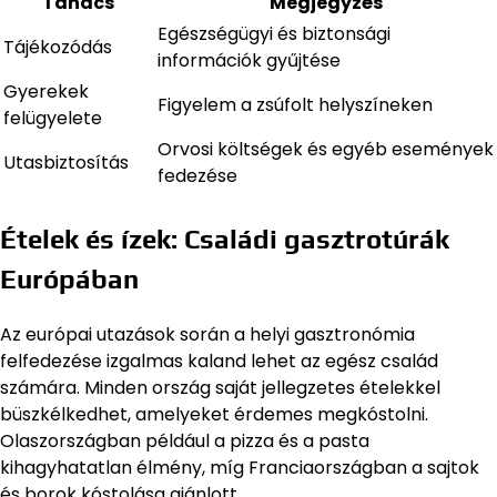
Tanács
Megjegyzés
Egészségügyi és biztonsági
Tájékozódás
információk gyűjtése
Gyerekek
Figyelem a zsúfolt helyszíneken
felügyelete
Orvosi költségek és egyéb események
Utasbiztosítás
fedezése
Ételek és ízek: Családi gasztrotúrák
Európában
Az európai utazások során a helyi gasztronómia
felfedezése izgalmas kaland lehet az egész család
számára. Minden ország saját jellegzetes ételekkel
büszkélkedhet, amelyeket érdemes megkóstolni.
Olaszországban például a pizza és a pasta
kihagyhatatlan élmény, míg Franciaországban a sajtok
és borok kóstolása ajánlott.