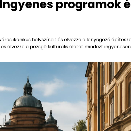
 Ingyenes programok é
áros ikonikus helyszíneit és élvezze a lenyűgöző építésze
és élvezze a pezsgő kulturális életet mindezt ingyenesen