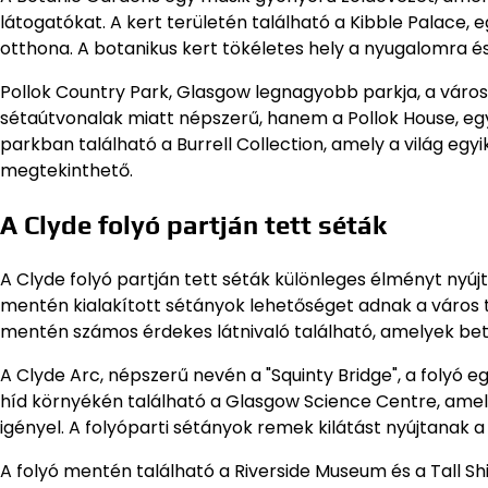
látogatókat. A kert területén található a Kibble Palace,
otthona. A botanikus kert tökéletes hely a nyugalomra é
Pollok Country Park, Glasgow legnagyobb parkja, a város 
sétaútvonalak miatt népszerű, hanem a Pollok House, egy 
parkban található a Burrell Collection, amely a világ eg
megtekinthető.
A Clyde folyó partján tett séták
A Clyde folyó partján tett séták különleges élményt nyúj
mentén kialakított sétányok lehetőséget adnak a város
mentén számos érdekes látnivaló található, amelyek bete
A Clyde Arc, népszerű nevén a "Squinty Bridge", a folyó 
híd környékén található a Glasgow Science Centre, amely 
igényel. A folyóparti sétányok remek kilátást nyújtanak a
A folyó mentén található a Riverside Museum és a Tall S