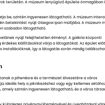
yok területén. A múzeum lenyűgöző épülete önmagában i
tja be, szintén ingyenesen látogatható. A múzeum intera
évén betekintést nyújt Glasgow ipari múltjába. A múzeum m
ntén szabadon látogatható.
lőinek nyújt felejthetetlen élményt. A galéria központi
dekes kiállításokkal várja a látogatókat. Az épület előtt
installációknak, így a látogatás során mindig találkozh
n
sítanak a pihenésre és a természet élvezetére a város
, ideális hely a piknikezéshez vagy egy kellemes sétához
 amely szintén ingyenesen látogatható, és a város társa
y különleges növénygyűjteményével és üvegházaival várj