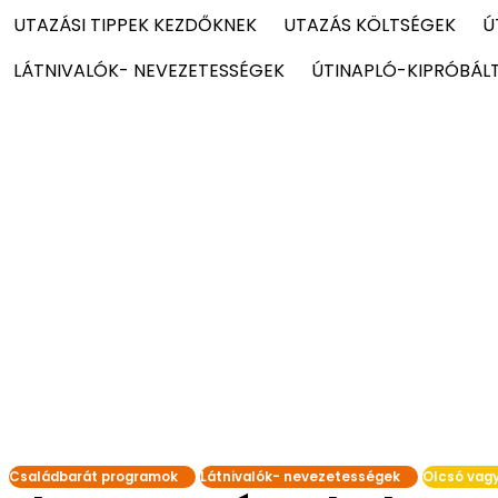
UTAZÁSI TIPPEK KEZDŐKNEK
UTAZÁS KÖLTSÉGEK
Ú
LÁTNIVALÓK- NEVEZETESSÉGEK
ÚTINAPLÓ-KIPRÓBÁL
Családbarát programok
Látnivalók- nevezetességek
Olcsó vagy