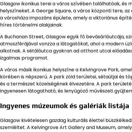
Glasgow ikonikus terei a város szívében találhatóak, és
helyszíneket. A George Square, a város központi tere, az
a városháza impozáns épülete, amely a viktoriánus építé
híres történelmi alakjainak.
A Buchanan Street, Glasgow egyik fő bevásárlóutcája, szi
atmoszférájával vonzza a látogatókat, ahol a modern üzl
alkotnak. A sétálóutca gyakran ad otthont utcai előadás
izgalmas programot.
A város másik ikonikus helyszíne a Kelvingrove Park, am
körében is népszerű. A park zöld területei, sétaútjai és t
és a természet közelségének élvezetére. A park területé
ingyenesen látogatható, és lenyűgöző művészeti gyűjtem
Ingyenes múzeumok és galériák listája
Glasgow kivételesen gazdag kulturális élettel büszkélk
szemléltet. A Kelvingrove Art Gallery and Museum, amely