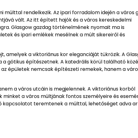
múlttal rendelkezik. Az ipari forradalom idején a város 
tjává vált. Az itt épített hajók és a város kereskedelmi
ságra. Glasgow gazdag történelmének nyomait ma is
ületek és ipari emlékek mesélnek a múlt sikereiről és
t, amelyek a viktoriánus kor eleganciáját tükrözik. A Gla
a a gótikus építészetnek. A katedrális körül található köz
ek az épületek nemcsak építészeti remekek, hanem a váro
em a város utcáin is megjelennek. A viktoriánus korból
minket a város múltjának fontos személyeire és esemén
ő kapcsolatot teremtenek a múlttal, lehetőséget adva ar