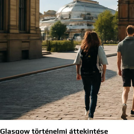
Glasgow történelmi áttekintése