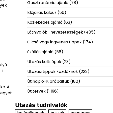
Gasztronómia ajánló
(78)
nyek
Időjárás kalauz
(56)
Közlekedés ajánló
(63)
A
Látnivalók- nevezetességek
(485)
Olcsó vagy ingyenes tippek
(174)
Szállás ajánló
(56)
Utazás költségek
(23)
olyó
ok
Utazási tippek kezdőknek
(223)
Útinapló-Kipróbáltuk
(180)
ke. A
Útitervek
(1 196)
jegyet
Utazás tudnivalók
belépőjegyek
buszok
egynapos