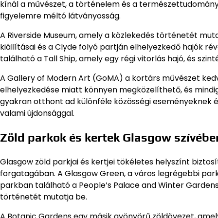
kínál a művészet, a történelem és a természettudomán
figyelemre méltó látványosság.
A Riverside Museum, amely a közlekedés történetét muta
kiállításai és a Clyde folyó partján elhelyezkedő hajók r
található a Tall Ship, amely egy régi vitorlás hajó, és szi
A Gallery of Modern Art (GoMA) a kortárs művészet kedve
elhelyezkedése miatt könnyen megközelíthető, és mindig ér
gyakran otthont ad különféle közösségi eseményeknek és 
valami újdonsággal.
Zöld parkok és kertek Glasgow szívébe
Glasgow zöld parkjai és kertjei tökéletes helyszínt bizto
forgatagában. A Glasgow Green, a város legrégebbi parkja
parkban található a People’s Palace and Winter Gardens,
történetét mutatja be.
A Botanic Gardens egy másik gyönyörű zöldövezet, amel