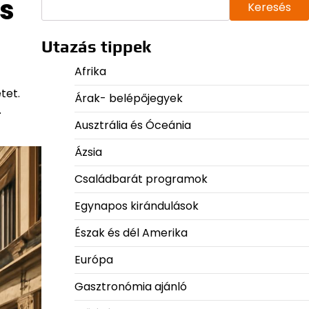
s
Keresés
Utazás tippek
Afrika
tet.
Árak- belépőjegyek
.
Ausztrália és Óceánia
Ázsia
Családbarát programok
Egynapos kirándulások
Észak és dél Amerika
Európa
Gasztronómia ajánló