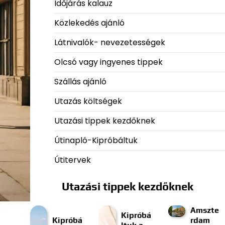
Időjárás kalauz
Közlekedés ajánló
Látnivalók- nevezetességek
Olcsó vagy ingyenes tippek
Szállás ajánló
Utazás költségek
Utazási tippek kezdőknek
Útinapló-Kipróbáltuk
Útitervek
Utazási tippek kezdőknek
Amszte
Kipróbá
Kipróbá
rdam