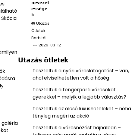
nevezet
es
essége
alálható
k
 Skócia
Utazás
Ötletek
Barbitól
2026-03-12
amilyen
Utazás ötletek
Teszteltük a nyári városlátogatást – van,
ták
ahol elviselhetetlen volt a hőség
lódásra
ly
Teszteltük a tengerparti városokat
gyerekkel – melyik a legjobb választás?
Teszteltük az olcsó luxushoteleket – néha
tényleg megéri az akció
 galéria
Teszteltük a városnézést hajnalban –
okat
teljesen más arcát mutatja a város