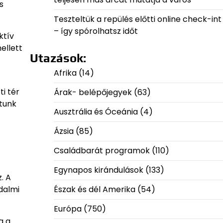
s
Teszteltük a repülés előtti online check-int
– így spórolhatsz időt
ktív
ellett
Utazások:
Afrika
(14)
i tér
Árak- belépőjegyek
(63)
atunk
Ausztrália és Óceánia
(4)
Ázsia
(85)
Családbarát programok
(110)
Egynapos kirándulások
(133)
. A
dalmi
Észak és dél Amerika
(54)
Európa
(750)
a a