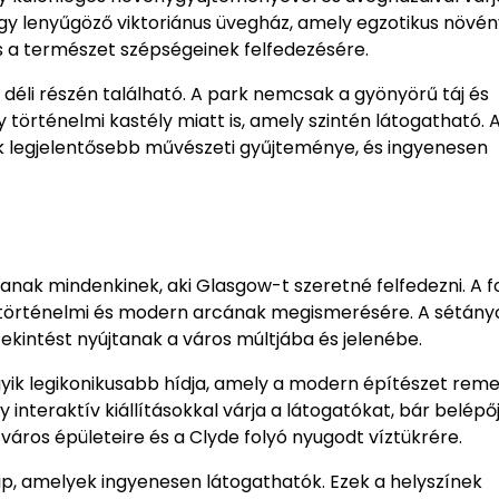
 egy lenyűgöző viktoriánus üvegház, amely egzotikus növé
s a természet szépségeinek felfedezésére.
déli részén található. A park nemcsak a gyönyörű táj és
történelmi kastély miatt is, amely szintén látogatható. 
yik legjelentősebb művészeti gyűjteménye, és ingyenesen
tanak mindenkinek, aki Glasgow-t szeretné felfedezni. A f
 történelmi és modern arcának megismerésére. A sétány
kintést nyújtanak a város múltjába és jelenébe.
egyik legikonikusabb hídja, amely a modern építészet reme
interaktív kiállításokkal várja a látogatókat, bár belépő
 város épületeire és a Clyde folyó nyugodt víztükrére.
hip, amelyek ingyenesen látogathatók. Ezek a helyszínek