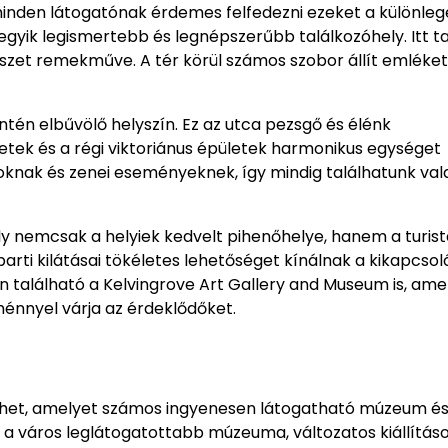
 minden látogatónak érdemes felfedezni ezeket a különleg
 egyik legismertebb és legnépszerűbb találkozóhely. Itt t
szet remekműve. A tér körül számos szobor állít emléket
ntén elbűvölő helyszín. Ez az utca pezsgő és élénk
etek és a régi viktoriánus épületek harmonikus egységet
oknak és zenei eseményeknek, így mindig találhatunk val
ely nemcsak a helyiek kedvelt pihenőhelye, hanem a turis
óparti kilátásai tökéletes lehetőséget kínálnak a kikapcso
n található a Kelvingrove Art Gallery and Museum is, ame
énnyel várja az érdeklődőket.
edhet, amelyet számos ingyenesen látogatható múzeum és
 a város leglátogatottabb múzeuma, változatos kiállítás