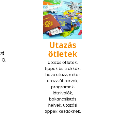
Skip
to
content
Utazás
ötletek
Utazás ötletek,
tippek és trükkök,
hova utazz, mikor
utazz, útitervek,
programok,
látnivalók,
bakancslistás
helyek, utazási
tippek kezdőknek.