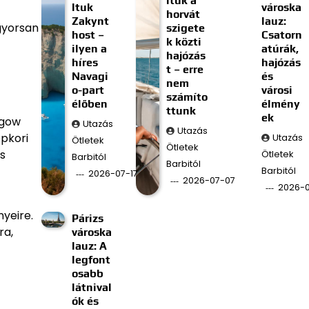
ltuk a
ltuk
városka
horvát
Zakynt
lauz:
gyorsan
szigete
host –
Csatorn
k közti
ilyen a
atúrák,
hajózás
híres
hajózás
t – erre
Navagi
és
nem
o-part
városi
számíto
élőben
élmény
ttunk
ek
sgow
Utazás
Utazás
épkori
Utazás
Ötletek
Ötletek
s
Ötletek
Barbitól
Barbitól
Barbitól
2026-07-17
2026-07-07
2026-
yeire.
Párizs
ra,
városka
lauz: A
legfont
osabb
látnival
ók és