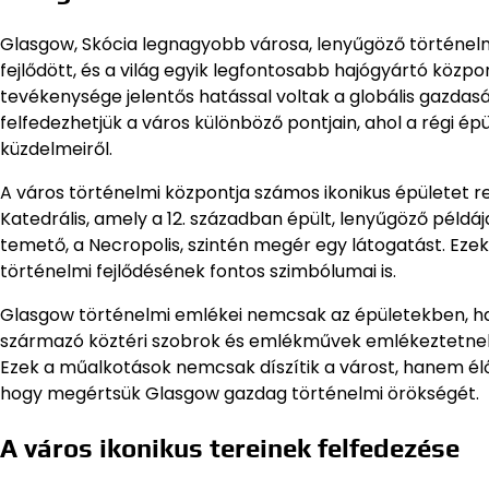
Glasgow, Skócia legnagyobb városa, lenyűgöző történelmi 
fejlődött, és a világ egyik legfontosabb hajógyártó közpon
tevékenysége jelentős hatással voltak a globális gazda
felfedezhetjük a város különböző pontjain, ahol a régi ép
küzdelmeiről.
A város történelmi központja számos ikonikus épületet rej
Katedrális, amely a 12. században épült, lenyűgöző példáj
temető, a Necropolis, szintén megér egy látogatást. Ez
történelmi fejlődésének fontos szimbólumai is.
Glasgow történelmi emlékei nemcsak az épületekben, han
származó köztéri szobrok és emlékművek emlékeztetnek 
Ezek a műalkotások nemcsak díszítik a várost, hanem él
hogy megértsük Glasgow gazdag történelmi örökségét.
A város ikonikus tereinek felfedezése