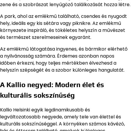
zene és a szobrászat lenyűgöző találkozását hozza létre.
A park, ahol az emlékmű található, csendes és nyugodt
hely, ideális egy kis sétára vagy piknikre. Az emlékmű
környezete inspiráló, és tökéletes helyszín a művészet
és természet szerelmeseinek egyaránt.
Az emlékmű látogatása ingyenes, és bármikor elérhető
a nyilvánosság számára. Érdemes azonban napos
időben érkezni, hogy teljes mértékben élvezhesd a
helyszín szépségét és a szobor különleges hangulatát.
A Kallio negyed: Modern élet és
kulturális sokszínűség
Kallio Helsinki egyik legdinamikusabb és
legváltozatosabb negyede, amely tele van élettel és
kulturális sokszínűséggel. A környéken számos kávézó,
bár és étterem található, amelyek különleges