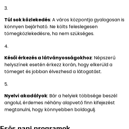
Túl sok közlekedés
: A város központja gyalogosan is
könnyen bejárható. Ne költs feleslegesen
tömegközlekedésre, ha nem szükséges.
Késői érkezés a látványosságokhoz
: Népszerű
helyszínek esetén érkezz korán, hogy elkerüld a
tömeget és jobban élvezhesd a látogatást.
Nyelvi akadályok
: Bár a helyiek többsége beszél
angolul, érdemes néhány alapvető finn kifejezést
megtanulni, hogy könnyebben boldogulj.
Esős napi programok