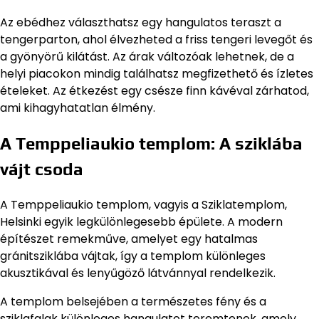
Az ebédhez választhatsz egy hangulatos teraszt a
tengerparton, ahol élvezheted a friss tengeri levegőt és
a gyönyörű kilátást. Az árak változóak lehetnek, de a
helyi piacokon mindig találhatsz megfizethető és ízletes
ételeket. Az étkezést egy csésze finn kávéval zárhatod,
ami kihagyhatatlan élmény.
A Temppeliaukio templom: A sziklába
vájt csoda
A Temppeliaukio templom, vagyis a Sziklatemplom,
Helsinki egyik legkülönlegesebb épülete. A modern
építészet remekműve, amelyet egy hatalmas
gránitsziklába vájtak, így a templom különleges
akusztikával és lenyűgöző látvánnyal rendelkezik.
A templom belsejében a természetes fény és a
sziklafalak különleges hangulatot teremtenek, amely