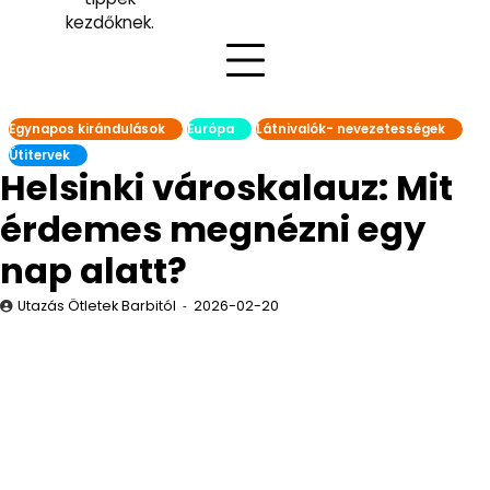
kezdőknek.
Egynapos kirándulások
Európa
Látnivalók- nevezetességek
Útitervek
Helsinki városkalauz: Mit
érdemes megnézni egy
nap alatt?
Utazás Ötletek Barbitól
2026-02-20