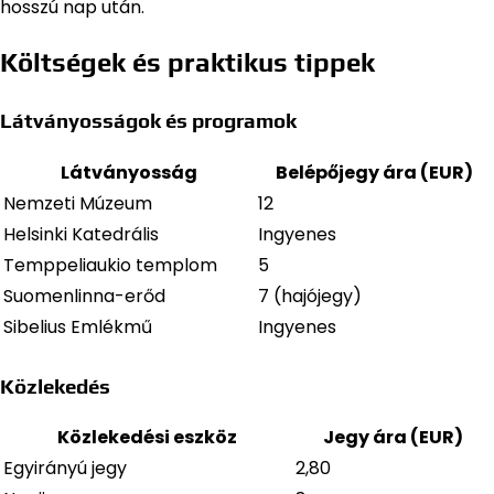
hosszú nap után.
Költségek és praktikus tippek
Látványosságok és programok
Látványosság
Belépőjegy ára (EUR)
Nemzeti Múzeum
12
Helsinki Katedrális
Ingyenes
Temppeliaukio templom
5
Suomenlinna-erőd
7 (hajójegy)
Sibelius Emlékmű
Ingyenes
Közlekedés
Közlekedési eszköz
Jegy ára (EUR)
Egyirányú jegy
2,80