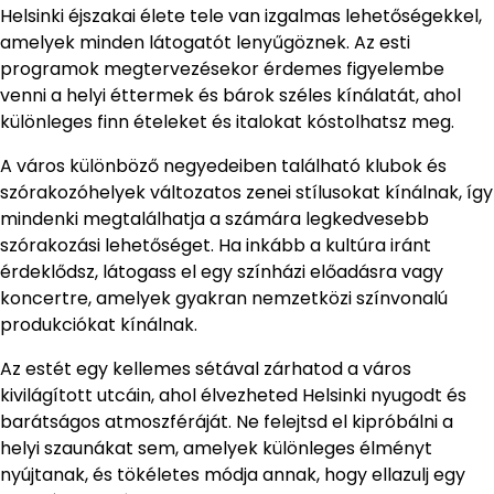
Helsinki éjszakai élete tele van izgalmas lehetőségekkel,
amelyek minden látogatót lenyűgöznek. Az esti
programok megtervezésekor érdemes figyelembe
venni a helyi éttermek és bárok széles kínálatát, ahol
különleges finn ételeket és italokat kóstolhatsz meg.
A város különböző negyedeiben található klubok és
szórakozóhelyek változatos zenei stílusokat kínálnak, így
mindenki megtalálhatja a számára legkedvesebb
szórakozási lehetőséget. Ha inkább a kultúra iránt
érdeklődsz, látogass el egy színházi előadásra vagy
koncertre, amelyek gyakran nemzetközi színvonalú
produkciókat kínálnak.
Az estét egy kellemes sétával zárhatod a város
kivilágított utcáin, ahol élvezheted Helsinki nyugodt és
barátságos atmoszféráját. Ne felejtsd el kipróbálni a
helyi szaunákat sem, amelyek különleges élményt
nyújtanak, és tökéletes módja annak, hogy ellazulj egy