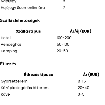
Napijegy
8
Hajójegy Suomenlinnára
7
Szálláslehetőségek
Szállástípus
Ár/éj (EUR)
Hotel
100-200
Vendégház
50-100
Kemping
20-50
Étkezés
Étkezés típusa
Ár (EUR)
Gyorsétterem
8-15
Középkategóriás étterem
20-40
Kávé
3-5