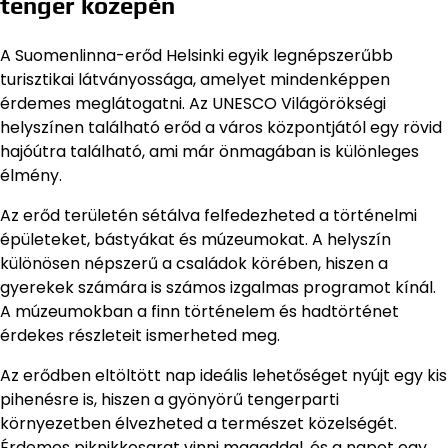
tenger közepén
A Suomenlinna-erőd Helsinki egyik legnépszerűbb
turisztikai látványossága, amelyet mindenképpen
érdemes meglátogatni. Az UNESCO Világörökségi
helyszínen található erőd a város központjától egy rövid
hajóútra található, ami már önmagában is különleges
élmény.
Az erőd területén sétálva felfedezheted a történelmi
épületeket, bástyákat és múzeumokat. A helyszín
különösen népszerű a családok körében, hiszen a
gyerekek számára is számos izgalmas programot kínál.
A múzeumokban a finn történelem és hadtörténet
érdekes részleteit ismerheted meg.
Az erődben eltöltött nap ideális lehetőséget nyújt egy kis
pihenésre is, hiszen a gyönyörű tengerparti
környezetben élvezheted a természet közelségét.
Érdemes piknikkosarat vinni magaddal, és a napot egy