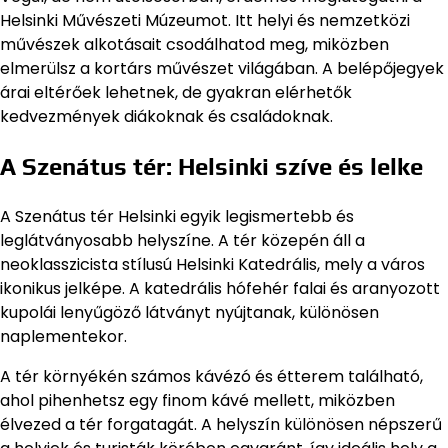
Helsinki Művészeti Múzeumot. Itt helyi és nemzetközi
művészek alkotásait csodálhatod meg, miközben
elmerülsz a kortárs művészet világában. A belépőjegyek
árai eltérőek lehetnek, de gyakran elérhetők
kedvezmények diákoknak és családoknak.
A Szenátus tér: Helsinki szíve és lelke
A Szenátus tér Helsinki egyik legismertebb és
leglátványosabb helyszíne. A tér közepén áll a
neoklasszicista stílusú Helsinki Katedrális, mely a város
ikonikus jelképe. A katedrális hófehér falai és aranyozott
kupolái lenyűgöző látványt nyújtanak, különösen
naplementekor.
A tér környékén számos kávézó és étterem található,
ahol pihenhetsz egy finom kávé mellett, miközben
élvezed a tér forgatagát. A helyszín különösen népszerű