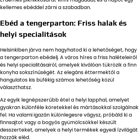
kellemes ebéddel zárni a szabadban.
Ebéd a tengerparton: Friss halak és
helyi specialitások
Helsinkiben járva nem hagyhatod ki a lehetőséget, hogy
a tengerparton ebédelj. A város híres a friss halételeiről
és helyi specialitásairól, amelyek kiválóan tükrözik a finn
konyha sokszínűségét. Az elegáns éttermektől a
hangulatos kis büfékig számos lehetőség közül
választhatsz.
Az egyik legnépszerűbb étel a helyi lapphal, amelyet
gyakran különféle köretekkel és mártásokkal szolgálnak
fel. Ha valami igazán különlegesre vágysz, próbáld ki a
finnsajtot vagy a bogyós gyümölcsökkel készült
desszerteket, amelyek a helyi termékek egyedi ízvilágát
hozzák eléd.