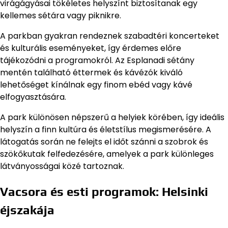
virágágyásai tökéletes helyszínt biztosítanak egy
kellemes sétára vagy piknikre.
A parkban gyakran rendeznek szabadtéri koncerteket
és kulturális eseményeket, így érdemes előre
tájékozódni a programokról. Az Esplanadi sétány
mentén található éttermek és kávézók kiváló
lehetőséget kínálnak egy finom ebéd vagy kávé
elfogyasztására.
A park különösen népszerű a helyiek körében, így ideális
helyszín a finn kultúra és életstílus megismerésére. A
látogatás során ne felejts el időt szánni a szobrok és
szökőkutak felfedezésére, amelyek a park különleges
látványosságai közé tartoznak.
Vacsora és esti programok: Helsinki
éjszakája