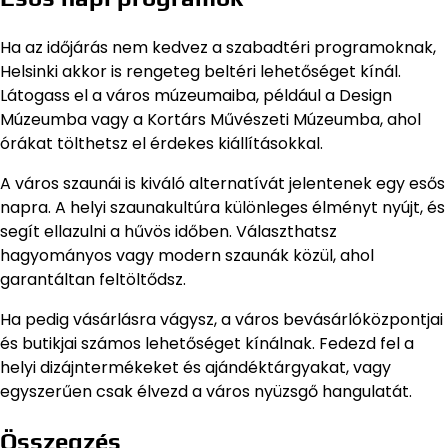
Ha az időjárás nem kedvez a szabadtéri programoknak,
Helsinki akkor is rengeteg beltéri lehetőséget kínál.
Látogass el a város múzeumaiba, például a Design
Múzeumba vagy a Kortárs Művészeti Múzeumba, ahol
órákat tölthetsz el érdekes kiállításokkal.
A város szaunái is kiváló alternatívát jelentenek egy esős
napra. A helyi szaunakultúra különleges élményt nyújt, és
segít ellazulni a hűvös időben. Választhatsz
hagyományos vagy modern szaunák közül, ahol
garantáltan feltöltődsz.
Ha pedig vásárlásra vágysz, a város bevásárlóközpontjai
és butikjai számos lehetőséget kínálnak. Fedezd fel a
helyi dizájntermékeket és ajándéktárgyakat, vagy
egyszerűen csak élvezd a város nyüzsgő hangulatát.
Összegzés