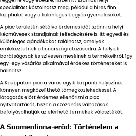
reggelire vagy ebédre, hiszen itt számos helyi
specialitást kóstolhatsz meg, például a híres finn
lapphalat vagy a különleges bogyós gyümölcsöket.
A piac területén sétálva érdemes időt szánni a helyi
kézművesek standjainak felfedezésére is. Itt egyedi és
különleges ajándékokat találhatsz, amelyek
emlékeztetnek a finnországi utazásodra. A helyiek
barátságosak és szívesen mesélnek a termékeikről, így
egy-egy vásárlás alkalmával érdekes történeteket is
hallhatsz.
A Kauppatori piac a város egyik központi helyszíne,
könnyen megközelíthető tömegközlekedéssel. A
látogatás előtt érdemes ellenőrizni a piac
nyitvatartását, hiszen a szezonális változások
befolyásolhatják az elérhető termékek választékát.
A Suomenlinna-erőd: Történelem a