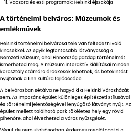
Vacsora és esti programok: Helsinki éjszakája
A történelmi belváros: Múzeumok és
emlékművek
Helsinki történelmi belvárosa tele van felfedezni való
kincsekkel. Az egyik legfontosabb látványosság a
Nemzeti Múzeum, ahol Finnország gazdag történelmét
ismerheted meg. A múzeum interaktív kiállításai minden
korosztály számára érdekesek lehetnek, és betekintést
nyújtanak a finn kultúra fejlődésébe.
A belvárosban sétálva ne hagyd ki a Helsinki Városházát
sem. Az impozáns épület különleges építészeti stílusával
és történelmi jelentőségével lenyűgöző látványt nyújt. Az
épület mellett található park tökéletes hely egy rövid
pihenőre, ahol élvezheted a város nyüzsgését.
Végül, de nem utolsósorban, érdemes meglátogatni a