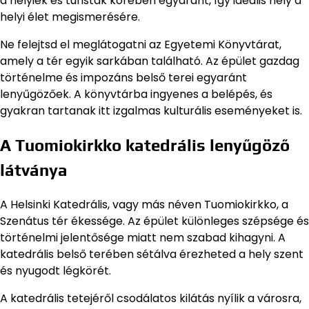
a helyiek és turisták körében egyaránt, így ideális hely a
helyi élet megismerésére.
Ne felejtsd el meglátogatni az Egyetemi Könyvtárat,
amely a tér egyik sarkában található. Az épület gazdag
történelme és impozáns belső terei egyaránt
lenyűgözőek. A könyvtárba ingyenes a belépés, és
gyakran tartanak itt izgalmas kulturális eseményeket is.
A Tuomiokirkko katedrális lenyűgöző
látványa
A Helsinki Katedrális, vagy más néven Tuomiokirkko, a
Szenátus tér ékessége. Az épület különleges szépsége és
történelmi jelentősége miatt nem szabad kihagyni. A
katedrális belső terében sétálva érezheted a hely szent
és nyugodt légkörét.
A katedrális tetejéről csodálatos kilátás nyílik a városra,