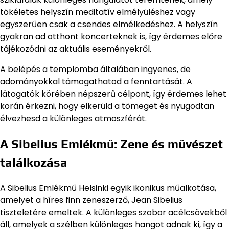
tökéletes helyszín meditatív elmélyüléshez vagy
egyszerűen csak a csendes elmélkedéshez. A helyszín
gyakran ad otthont koncerteknek is, így érdemes előre
tájékozódni az aktuális eseményekről.
A belépés a templomba általában ingyenes, de
adományokkal támogathatod a fenntartását. A
látogatók körében népszerű célpont, így érdemes lehet
korán érkezni, hogy elkerüld a tömeget és nyugodtan
élvezhesd a különleges atmoszférát.
A Sibelius Emlékmű: Zene és művészet
találkozása
A Sibelius Emlékmű Helsinki egyik ikonikus műalkotása,
amelyet a híres finn zeneszerző, Jean Sibelius
tiszteletére emeltek. A különleges szobor acélcsövekből
áll, amelyek a szélben különleges hangot adnak ki, így a