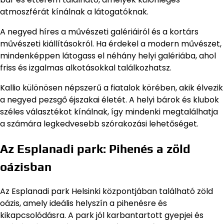
atmoszférát kínálnak a látogatóknak.
A negyed híres a művészeti galériáiról és a kortárs
művészeti kiállításokról. Ha érdekel a modern művészet,
mindenképpen látogass el néhány helyi galériába, ahol
friss és izgalmas alkotásokkal találkozhatsz.
Kallio különösen népszerű a fiatalok körében, akik élvezik
a negyed pezsgő éjszakai életét. A helyi bárok és klubok
széles választékot kínálnak, így mindenki megtalálhatja
a számára legkedvesebb szórakozási lehetőséget.
Az Esplanadi park: Pihenés a zöld
oázisban
Az Esplanadi park Helsinki központjában található zöld
oázis, amely ideális helyszín a pihenésre és
kikapcsolódásra. A park jól karbantartott gyepjei és