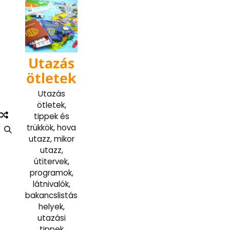
Skip
to
content
Utazás
ötletek
Utazás
ötletek,
tippek és
trükkök, hova
utazz, mikor
utazz,
útitervek,
programok,
látnivalók,
bakancslistás
helyek,
utazási
tippek