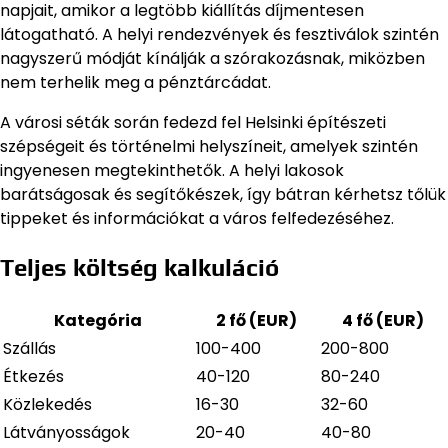
napjait, amikor a legtöbb kiállítás díjmentesen
látogatható. A helyi rendezvények és fesztiválok szintén
nagyszerű módját kínálják a szórakozásnak, miközben
nem terhelik meg a pénztárcádat.
A városi séták során fedezd fel Helsinki építészeti
szépségeit és történelmi helyszíneit, amelyek szintén
ingyenesen megtekinthetők. A helyi lakosok
barátságosak és segítőkészek, így bátran kérhetsz tőlük
tippeket és információkat a város felfedezéséhez.
Teljes költség kalkuláció
Kategória
2 fő (EUR)
4 fő (EUR)
Szállás
100-400
200-800
Étkezés
40-120
80-240
Közlekedés
16-30
32-60
Látványosságok
20-40
40-80