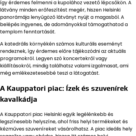
így érdemes felmenni a kupolához vezető lépcsőkön. A
látvány minden erőfeszítést megér, hiszen Helsinki
panorámája lenyűgöző látványt nyújt a magasból. A
belépés ingyenes, de adományokkal támogathatod a
templom fenntartását.
A katedrális környékén számos kulturális eseményt
rendeznek, így érdemes előre tájékozódni az aktuális
programokról. Legyen szó koncertekről vagy
kiállításokról, mindig találhatsz valami izgalmasat, ami
még emlékezetesebbé teszi a látogatást.
A Kauppatori piac: Ízek és szuvenírek
kavalkádja
A Kauppatori piac Helsinki egyik legélénkebb és
legszínesebb helyszíne, ahol friss helyi termékeket és
kézműves szuveníreket vásárolhatsz. A piac ideális hely