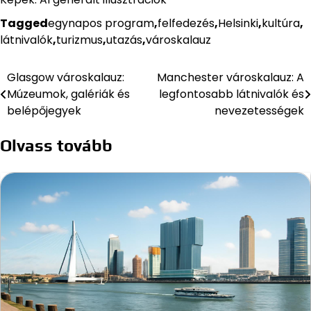
Tagged
egynapos program
,
felfedezés
,
Helsinki
,
kultúra
,
látnivalók
,
turizmus
,
utazás
,
városkalauz
Glasgow városkalauz:
Manchester városkalauz: A
Bejegyzés
Múzeumok, galériák és
legfontosabb látnivalók és
navigáció
belépőjegyek
nevezetességek
Olvass tovább