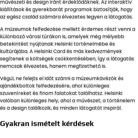
művészeti és design iránt érdeklődőknek. Az interaktív
kiállítások és gyerekbarát programok biztosítják, hogy
az egész család számára élvezetes legyen a látogatás.
A múzeumok felfedezése mellett érdemes részt venni a
különböző városi túrákon is, amelyek még mélyebb
betekintést nyújtanak Helsinki történelmébe és
kultúrájába. A Helsinki Card és más kedvezmények
segítenek a költségek csökkentésében, így a látogatás
nemcsak élvezetes, hanem megfizethető is.
Végül, ne felejts el időt szánni a múzeumkávézók és
ajándékboltok felfedezésére, ahol különleges
szuveníreket és finom falatokat találhatsz. Helsinki
valóban különleges hely, ahol a művészet, a történelem
és a design találkozik, és minden látogatót inspirál.
Gyakran ismételt kérdések