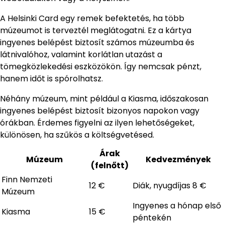
A Helsinki Card egy remek befektetés, ha több
múzeumot is terveztél meglátogatni. Ez a kártya
ingyenes belépést biztosít számos múzeumba és
látnivalóhoz, valamint korlátlan utazást a
tömegközlekedési eszközökön. Így nemcsak pénzt,
hanem időt is spórolhatsz.
Néhány múzeum, mint például a Kiasma, időszakosan
ingyenes belépést biztosít bizonyos napokon vagy
órákban. Érdemes figyelni az ilyen lehetőségeket,
különösen, ha szűkös a költségvetésed.
Árak
Múzeum
Kedvezmények
(felnőtt)
Finn Nemzeti
12 €
Diák, nyugdíjas 8 €
Múzeum
Ingyenes a hónap első
Kiasma
15 €
péntekén