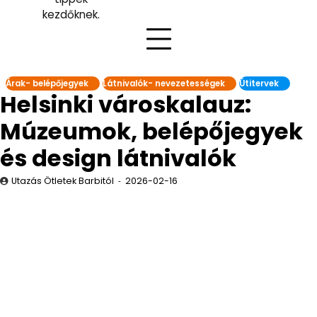
kezdőknek.
Árak- belépőjegyek
Látnivalók- nevezetességek
Útitervek
Helsinki városkalauz:
Múzeumok, belépőjegyek
és design látnivalók
Utazás Ötletek Barbitól
2026-02-16