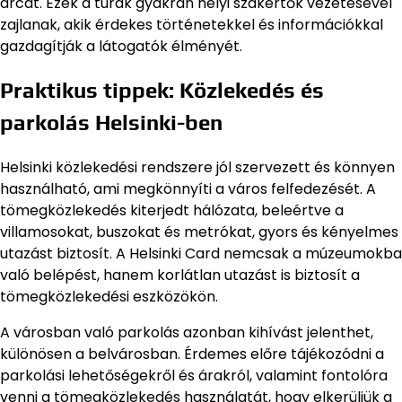
arcát. Ezek a túrák gyakran helyi szakértők vezetésével
zajlanak, akik érdekes történetekkel és információkkal
gazdagítják a látogatók élményét.
Praktikus tippek: Közlekedés és
parkolás Helsinki-ben
Helsinki közlekedési rendszere jól szervezett és könnyen
használható, ami megkönnyíti a város felfedezését. A
tömegközlekedés kiterjedt hálózata, beleértve a
villamosokat, buszokat és metrókat, gyors és kényelmes
utazást biztosít. A Helsinki Card nemcsak a múzeumokba
való belépést, hanem korlátlan utazást is biztosít a
tömegközlekedési eszközökön.
A városban való parkolás azonban kihívást jelenthet,
különösen a belvárosban. Érdemes előre tájékozódni a
parkolási lehetőségekről és árakról, valamint fontolóra
venni a tömegközlekedés használatát, hogy elkerüljük a