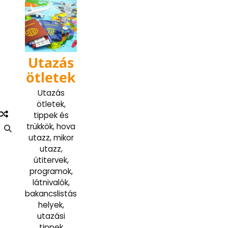
Skip
to
content
Utazás
ötletek
Utazás
ötletek,
tippek és
trükkök, hova
utazz, mikor
utazz,
útitervek,
programok,
látnivalók,
bakancslistás
helyek,
utazási
tippek