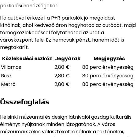
parkolási nehézségeket.
Ha autóval érkezel, a P+R parkolók jó megoldást
kínálnak, ahol kedvező áron hagyhatod az autódat, majd
tömegközlekedéssel folytathatod az utat a
városközpont felé. Ez nemcsak pénzt, hanem időt is
megtakarít.
Közlekedési eszköz
Jegyárak
Megjegyzés
Villamos
2,80 €
80 perc érvényesség
Busz
2,80 €
80 perc érvényesség
Metró
2,80 €
80 perc érvényesség
Összefoglalás
Helsinki múzeumai és design látnivalói gazdag kulturális
élményt nyújtanak minden látogatónak. A város
múzeumai széles választékot kínálnak a történelmi,