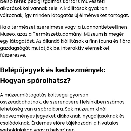
belső terek pedig izgalmas kortárs művészeti
alkotásokkal vannak tele. A kiállítások gyakran
változnak, így minden látogatás új élményeket tartogat.
Ha a természet szerelmese vagy, a Luonnontieteellinen
Museo, azaz a Természettudományi Múzeum is megér
egy látogatást. Az állandó kiállítások a finn fauna és flóra
gazdagságát mutatják be, interaktív elemekkel
fűszerezve.
Belépőjegyek és kedvezmények:
Hogyan spórolhatsz?
A múzeumlátogatás költségei gyorsan
összeadódhatnak, de szerencsére Helsinkiben számos
lehetőség van a spórolásra. Sok múzeum kínál
kedvezményes jegyeket diákoknak, nyugdíjasoknak és
családoknak. Érdemes előre tájékozódni a hivatalos
weboldalakon vagy a helyszínen.