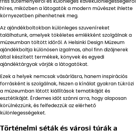
friss süteményeiről és különleges kávékülönlegességeiről
híres, miközben a látogatók a modern művészet ihlette
környezetben pihenhetnek meg.
Az ajándékboltokban különleges szuveníreket
találhatunk, amelyek tökéletes emlékként szolgálnak a
múzeumban töltött időről. A Helsinki Design Múzeum
ajándékboltja különösen izgalmas, ahol finn dizájnerek
által készített termékek, könyvek és egyedi
ajándéktárgyak várják a látogatókat.
Ezek a helyek nemcsak vásárlásra, hanem inspirációs
forrásként is szolgálnak, hiszen a kínálat gyakran tükrözi
a múzeumban látott kiállítások tematikáját és
esztétikáját. Érdemes időt szánni arra, hogy alaposan
körülnézzünk, és felfedezzük az elérhető
különlegességeket.
Történelmi séták és városi túrák a