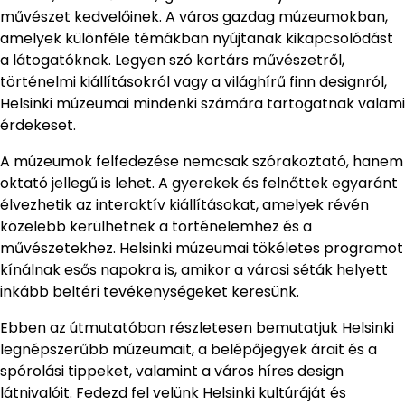
művészet kedvelőinek. A város gazdag múzeumokban,
amelyek különféle témákban nyújtanak kikapcsolódást
a látogatóknak. Legyen szó kortárs művészetről,
történelmi kiállításokról vagy a világhírű finn designról,
Helsinki múzeumai mindenki számára tartogatnak valami
érdekeset.
A múzeumok felfedezése nemcsak szórakoztató, hanem
oktató jellegű is lehet. A gyerekek és felnőttek egyaránt
élvezhetik az interaktív kiállításokat, amelyek révén
közelebb kerülhetnek a történelemhez és a
művészetekhez. Helsinki múzeumai tökéletes programot
kínálnak esős napokra is, amikor a városi séták helyett
inkább beltéri tevékenységeket keresünk.
Ebben az útmutatóban részletesen bemutatjuk Helsinki
legnépszerűbb múzeumait, a belépőjegyek árait és a
spórolási tippeket, valamint a város híres design
látnivalóit. Fedezd fel velünk Helsinki kultúráját és