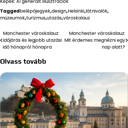
Képek: AI generált illusztrációk
Tagged
belépőjegyek
,
design
,
Helsinki
,
látnivalók
,
múzeumok
,
turizmus
,
utazás
,
városkalauz
Manchester városkalauz:
Manchester városkalauz:
Bejegyzés
Időjárás és legjobb utazási
Mit érdemes megnézni egy
navigáció
idő hónapról hónapra
nap alatt?
Olvass tovább