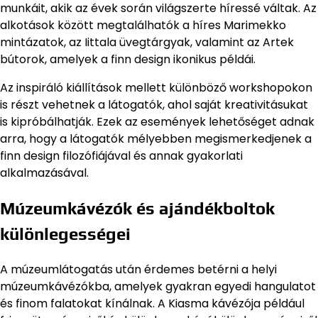
munkáit, akik az évek során világszerte híressé váltak. Az
alkotások között megtalálhatók a híres Marimekko
mintázatok, az Iittala üvegtárgyak, valamint az Artek
bútorok, amelyek a finn design ikonikus példái.
Az inspiráló kiállítások mellett különböző workshopokon
is részt vehetnek a látogatók, ahol saját kreativitásukat
is kipróbálhatják. Ezek az események lehetőséget adnak
arra, hogy a látogatók mélyebben megismerkedjenek a
finn design filozófiájával és annak gyakorlati
alkalmazásával.
Múzeumkávézók és ajándékboltok
különlegességei
A múzeumlátogatás után érdemes betérni a helyi
múzeumkávézókba, amelyek gyakran egyedi hangulatot
és finom falatokat kínálnak. A Kiasma kávézója például