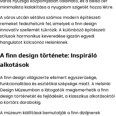
város nyüzsgő központjában található, és a belső tér
minimalista kialakítása a nyugalom szigetét hozza létre.
A város utcáin sétálva számos modern építészeti
remeket fedezhetünk fel, amelyek a finn design
innovatív szellemét tükrözik. A különböző építészeti
stílusok harmonikus keveredése igazán egyedi
hangulatot kölcsönöz Helsinkinek.
A finn design története: Inspiráló
alkotások
A finn design világszerte elismert egyszerűsége,
funkcionalitása és esztétikai szépsége miatt. A Helsinki
Design Múzeumban a látogatók megismerhetik a finn
design történetét és fejlődését, a klasszikus alkotásoktól
a kortárs darabokig.
A múzeum kiállításai bemutatják a finn dizájnerek