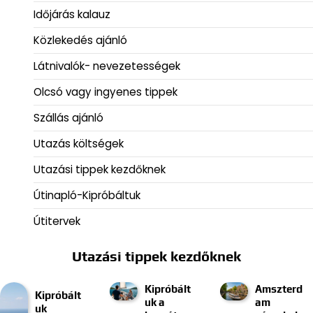
Időjárás kalauz
Közlekedés ajánló
Látnivalók- nevezetességek
Olcsó vagy ingyenes tippek
Szállás ajánló
Utazás költségek
Utazási tippek kezdőknek
Útinapló-Kipróbáltuk
Útitervek
Utazási tippek kezdőknek
Kipróbált
Amszterd
Kipróbált
uk a
am
uk