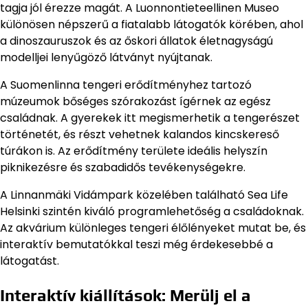
tagja jól érezze magát. A Luonnontieteellinen Museo
különösen népszerű a fiatalabb látogatók körében, ahol
a dinoszauruszok és az őskori állatok életnagyságú
modelljei lenyűgöző látványt nyújtanak.
A Suomenlinna tengeri erődítményhez tartozó
múzeumok bőséges szórakozást ígérnek az egész
családnak. A gyerekek itt megismerhetik a tengerészet
történetét, és részt vehetnek kalandos kincskereső
túrákon is. Az erődítmény területe ideális helyszín
piknikezésre és szabadidős tevékenységekre.
A Linnanmäki Vidámpark közelében található Sea Life
Helsinki szintén kiváló programlehetőség a családoknak.
Az akvárium különleges tengeri élőlényeket mutat be, és
interaktív bemutatókkal teszi még érdekesebbé a
látogatást.
Interaktív kiállítások: Merülj el a