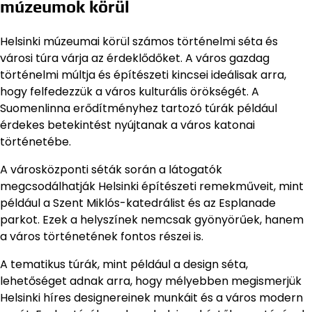
múzeumok körül
Helsinki múzeumai körül számos történelmi séta és
városi túra várja az érdeklődőket. A város gazdag
történelmi múltja és építészeti kincsei ideálisak arra,
hogy felfedezzük a város kulturális örökségét. A
Suomenlinna erődítményhez tartozó túrák például
érdekes betekintést nyújtanak a város katonai
történetébe.
A városközponti séták során a látogatók
megcsodálhatják Helsinki építészeti remekműveit, mint
például a Szent Miklós-katedrálist és az Esplanade
parkot. Ezek a helyszínek nemcsak gyönyörűek, hanem
a város történetének fontos részei is.
A tematikus túrák, mint például a design séta,
lehetőséget adnak arra, hogy mélyebben megismerjük
Helsinki híres designereinek munkáit és a város modern