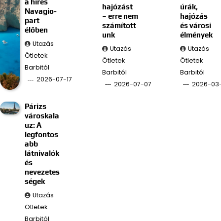
a híres
hajózást
úrák,
Navagio-
– erre nem
hajózás
part
számított
és városi
élőben
unk
élmények
Utazás
Utazás
Utazás
Ötletek
Ötletek
Ötletek
Barbitól
Barbitól
Barbitól
2026-07-17
2026-07-07
2026-03
Párizs
városkala
uz: A
legfontos
abb
látnivalók
és
nevezetes
ségek
Utazás
Ötletek
Barbitól