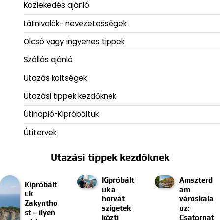
Közlekedés ajánló
Látnivalók- nevezetességek
Olcsó vagy ingyenes tippek
Szállás ajánló
Utazás költségek
Utazási tippek kezdőknek
Útinapló-Kipróbáltuk
Útitervek
Utazási tippek kezdőknek
Kipróbált
Amszterd
Kipróbált
uk a
am
uk
horvát
városkala
Zakyntho
szigetek
uz:
st – ilyen
közti
Csatornat