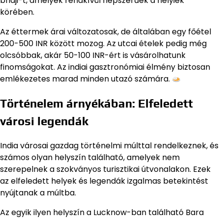
bhaji-t, amelyek rendkívül népszerűek a helyiek
körében.
Az éttermek árai változatosak, de általában egy főétel
200-500 INR között mozog. Az utcai ételek pedig még
olcsóbbak, akár 50-100 INR-ért is vásárolhatunk
finomságokat. Az indiai gasztronómiai élmény biztosan
emlékezetes marad minden utazó számára.
Történelem árnyékában: Elfeledett
városi legendák
India városai gazdag történelmi múlttal rendelkeznek, és
számos olyan helyszín található, amelyek nem
szerepelnek a szokványos turisztikai útvonalakon. Ezek
az elfeledett helyek és legendák izgalmas betekintést
nyújtanak a múltba.
Az egyik ilyen helyszín a Lucknow-ban található Bara