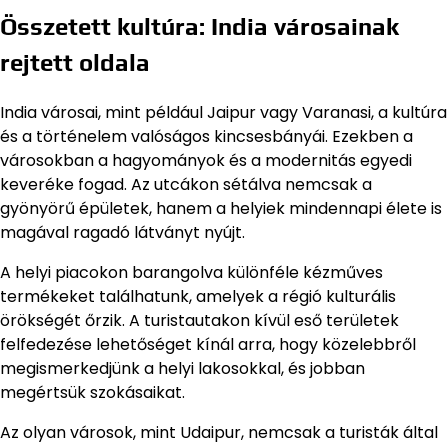
Összetett kultúra: India városainak
rejtett oldala
India városai, mint például Jaipur vagy Varanasi, a kultúra
és a történelem valóságos kincsesbányái. Ezekben a
városokban a hagyományok és a modernitás egyedi
keveréke fogad. Az utcákon sétálva nemcsak a
gyönyörű épületek, hanem a helyiek mindennapi élete is
magával ragadó látványt nyújt.
A helyi piacokon barangolva különféle kézműves
termékeket találhatunk, amelyek a régió kulturális
örökségét őrzik. A turistautakon kívül eső területek
felfedezése lehetőséget kínál arra, hogy közelebbről
megismerkedjünk a helyi lakosokkal, és jobban
megértsük szokásaikat.
Az olyan városok, mint Udaipur, nemcsak a turisták által