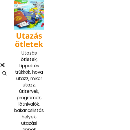
Skip
to
content
Utazás
ötletek
Utazás
ötletek,
tippek és
trükkök, hova
utazz, mikor
utazz,
útitervek,
programok,
látnivalók,
bakancslistás
helyek,
utazási
tippek