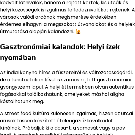
kedvelt látnivalók, hanem a rejtett kertek, kis utcák és
helyi közösségek is izgalmas felfedeznivalókat rejtenek. A
városok valódi arcának megismerése érdekében
érdemes elhagyni a megszokott útvonalakat és a helyiek
útmutatása alapján kalandozni.
Gasztronómiai kalandok: Helyi ízek
nyomában
Az indiai konyha híres a fűszereiről és változatosságáról,
de a turistautakon kívül is számos rejtett gasztronómiai
gyöngyszem lapul. A helyi éttermekben olyan autentikus
fogásokkal találkozhatunk, amelyeket máshol aligha
kóstolhatunk meg.
A street food kultúra különösen izgalmas, hiszen az utcai
árusok frissen készített ételei igazi ízkavalkádot
kínálnak. Próbáljuk ki a dosa-t, a samosát vagy a pav