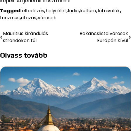
Képek: AI generált illusztrációk
Tagged
felfedezés
,
helyi élet
,
India
,
kultúra
,
látnivalók
,
turizmus
,
utazás
,
városok
Mauritius kirándulás
Bakancslista városok
Bejegyzés
strandokon túl
Európán kívül
navigáció
Olvass tovább