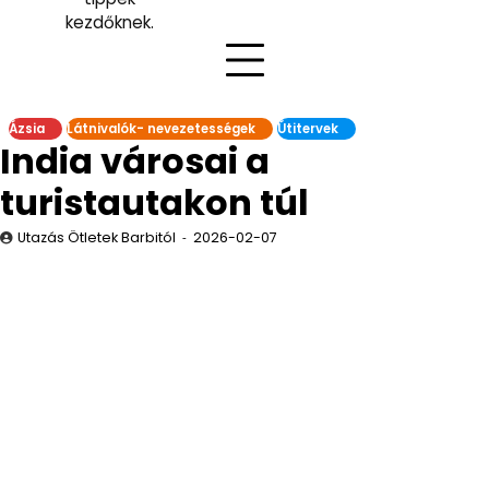
kezdőknek.
Ázsia
Látnivalók- nevezetességek
Útitervek
India városai a
turistautakon túl
Utazás Ötletek Barbitól
2026-02-07