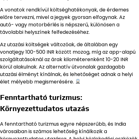
A vonatok rendkívül költséghatékonyak, de érdemes
előre tervezni, mivel a jegyek gyorsan elfogynak. Az
autó- vagy motorbérlés is népszerű, különösen a
távolabbi helyszínek felfedezéséhez.
Az utazási költségek változóak, de általában egy
vonatjegy 100-500 INR között mozog, míg az app-alapú
szolgáltatásoknál az árak kilométerenként 10-20 INR
körül alakulnak. Az alternatív útvonalak gazdagabb
utazási élményt kínálnak, és lehetőséget adnak a helyi
élet mélyebb megismerésére.
Fenntartható turizmus:
Környezettudatos utazás
A fenntartható turizmus egyre népszerűbb, és India
városaiban is számos lehetőség kínálkozik a
környezettudatos utazásra. A helyi közlekedési eszközök