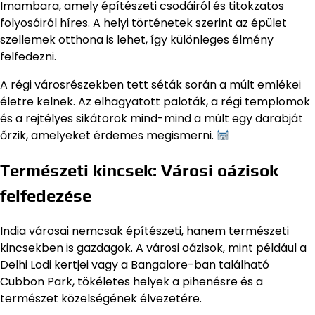
Imambara, amely építészeti csodáiról és titokzatos
folyosóiról híres. A helyi történetek szerint az épület
szellemek otthona is lehet, így különleges élmény
felfedezni.
A régi városrészekben tett séták során a múlt emlékei
életre kelnek. Az elhagyatott paloták, a régi templomok
és a rejtélyes sikátorok mind-mind a múlt egy darabját
őrzik, amelyeket érdemes megismerni.
Természeti kincsek: Városi oázisok
felfedezése
India városai nemcsak építészeti, hanem természeti
kincsekben is gazdagok. A városi oázisok, mint például a
Delhi Lodi kertjei vagy a Bangalore-ban található
Cubbon Park, tökéletes helyek a pihenésre és a
természet közelségének élvezetére.