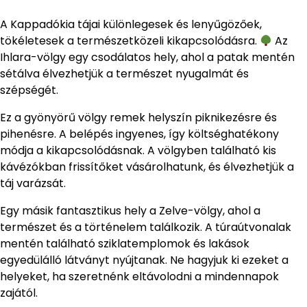
A Kappadókia tájai különlegesek és lenyűgözőek,
tökéletesek a természetközeli kikapcsolódásra.
Az
Ihlara-völgy egy csodálatos hely, ahol a patak mentén
sétálva élvezhetjük a természet nyugalmát és
szépségét.
Ez a gyönyörű völgy remek helyszín piknikezésre és
pihenésre. A belépés ingyenes, így költséghatékony
módja a kikapcsolódásnak. A völgyben található kis
kávézókban frissítőket vásárolhatunk, és élvezhetjük a
táj varázsát.
Egy másik fantasztikus hely a Zelve-völgy, ahol a
természet és a történelem találkozik. A túraútvonalak
mentén található sziklatemplomok és lakások
egyedülálló látványt nyújtanak. Ne hagyjuk ki ezeket a
helyeket, ha szeretnénk eltávolodni a mindennapok
zajától.