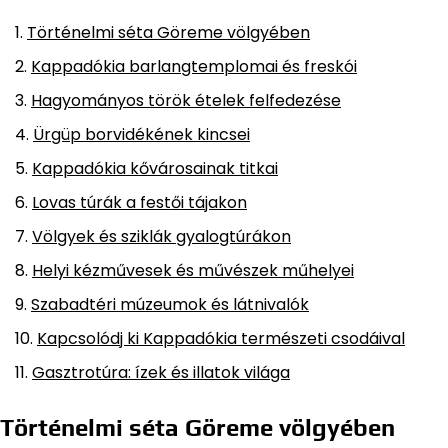
Történelmi séta Göreme völgyében
Kappadókia barlangtemplomai és freskói
Hagyományos török ételek felfedezése
Ürgüp borvidékének kincsei
Kappadókia kővárosainak titkai
Lovas túrák a festői tájakon
Völgyek és sziklák gyalogtúrákon
Helyi kézművesek és művészek műhelyei
Szabadtéri múzeumok és látnivalók
Kapcsolódj ki Kappadókia természeti csodáival
Gasztrotúra: ízek és illatok világa
Történelmi séta Göreme völgyében