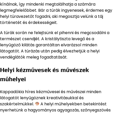
kínálnak, így mindenki megtalálhatja a számára
legmegfelelőbbet. Bár a túrák ingyenesek, érdemes egy
helyi túravezetőt fogadni, aki megosztja velünk a táj
történetét és érdekességeit.
A túrák során ne felejtsünk el pihenni és megcsodálni a
természet csendjét. A kristálytiszta levegő és a
lenyűgöző kilátás garantáltan elvarázsol minden
látogatót. A túrázás után pedig élvezhetjük a helyi
vendéglátók meleg fogadtatását.
Helyi kézművesek és művészek
műhelyei
Kappadókia híres kézművesei és művészei minden
látogatót lenyűgöznek kreativitásukkal és
szakértelmükkel.
A helyi műhelyekben betekintést
nyerhetünk a hagyományos agyagozás, szőnyegszövés