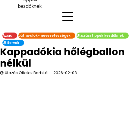
kezdőknek.
Ázsia
Látnivalók- nevezetességek
Utazási tippek kezdőknek
Útitervek
Kappadókia hőlégballon
nélkül
Utazás Ötletek Barbitól
2026-02-03