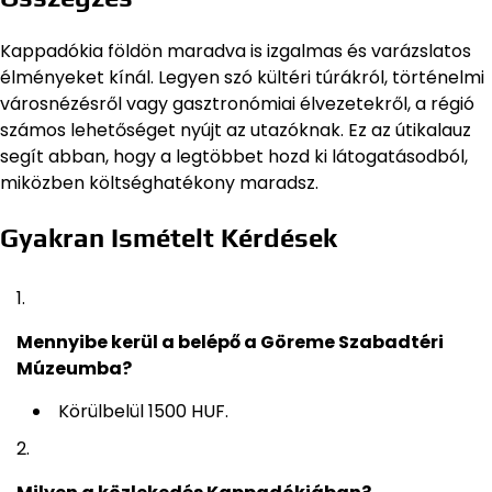
Kappadókia földön maradva is izgalmas és varázslatos
élményeket kínál. Legyen szó kültéri túrákról, történelmi
városnézésről vagy gasztronómiai élvezetekről, a régió
számos lehetőséget nyújt az utazóknak. Ez az útikalauz
segít abban, hogy a legtöbbet hozd ki látogatásodból,
miközben költséghatékony maradsz.
Gyakran Ismételt Kérdések
Mennyibe kerül a belépő a Göreme Szabadtéri
Múzeumba?
Körülbelül 1500 HUF.