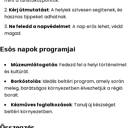
mint a turistaközpontok.
Kérj útmutatást
: A helyiek szívesen segítenek, és
hasznos tippeket adhatnak.
Ne feledd a napvédelmet
: A nap erős lehet, védd
magad.
Esős napok programjai
Múzeumlátogatás
: Fedezd fel a helyi történelmet
és kultúrát.
Borkóstolás
: Ideális beltéri program, amely során
meleg, barátságos környezetben élvezhetjük a régió
borait.
Kézműves foglalkozások
: Tanulj új készséget
beltéri környezetben.
Összegzés