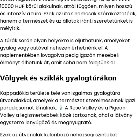
10000 HUF körül alakulnak, attól függően, milyen hosszú
és intenzív a túra. Ezek az utak nemcsak szórakoztatóak,
hanem a természet és az állatok iránti szeretetünket is
mélyítik.
A túrák során olyan helyekre is eljuthatunk, amelyeket
gyalog vagy autóval nehezen érhetnénk el. A
naplementében lovagolva pedig igazán mesebeli
élményt élhetünk át, amit soha nem felejtünk el.
Völgyek és sziklák gyalogtúrákon
Kappadókia területe tele van izgalmas gyalogtúra
útvonalakkal, amelyek a természet szerelmeseinek igazi
paradicsomot kínálnak.
A Rose Valley és a Pigeon
Valley a legismertebbek közé tartoznak, ahol a látvány
egyszerre lenyűgöző és megnyugtató.
Ezek az útvonalak különböző nehézségi szinteket