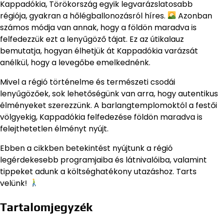
Kappadókia, Törökország egyik legvarázslatosabb
régiója, gyakran a hőlégballonozásról híres.
Azonban
számos módja van annak, hogy a földön maradva is
felfedezzük ezt a lenyűgöző tájat. Ez az útikalauz
bemutatja, hogyan élhetjük át Kappadókia varázsát
anélkül, hogy a levegőbe emelkednénk.
Mivel a régió történelme és természeti csodái
lenyűgözőek, sok lehetőségünk van arra, hogy autentikus
élményeket szerezzünk. A barlangtemplomoktól a festői
völgyekig, Kappadókia felfedezése földön maradva is
felejthetetlen élményt nyújt.
Ebben a cikkben betekintést nyújtunk a régió
legérdekesebb programjaiba és látnivalóiba, valamint
tippeket adunk a költséghatékony utazáshoz. Tarts
velünk!
Tartalomjegyzék