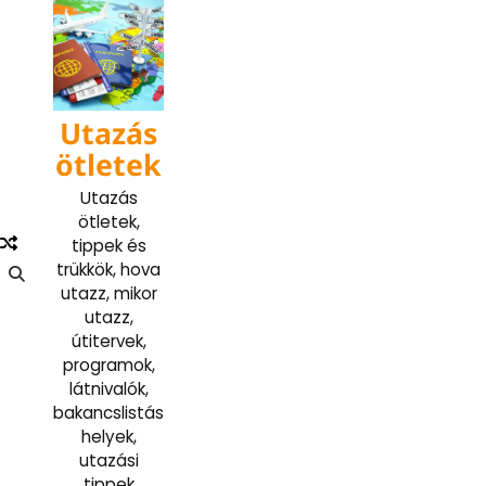
Skip
to
content
Utazás
ötletek
Utazás
ötletek,
tippek és
trükkök, hova
utazz, mikor
utazz,
útitervek,
programok,
látnivalók,
bakancslistás
helyek,
utazási
tippek