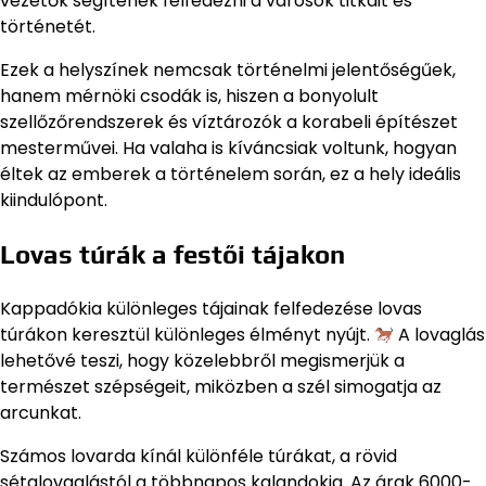
vezetők segítenek felfedezni a városok titkait és
történetét.
Ezek a helyszínek nemcsak történelmi jelentőségűek,
hanem mérnöki csodák is, hiszen a bonyolult
szellőzőrendszerek és víztározók a korabeli építészet
mesterművei. Ha valaha is kíváncsiak voltunk, hogyan
éltek az emberek a történelem során, ez a hely ideális
kiindulópont.
Lovas túrák a festői tájakon
Kappadókia különleges tájainak felfedezése lovas
túrákon keresztül különleges élményt nyújt.
A lovaglás
lehetővé teszi, hogy közelebbről megismerjük a
természet szépségeit, miközben a szél simogatja az
arcunkat.
Számos lovarda kínál különféle túrákat, a rövid
sétalovaglástól a többnapos kalandokig. Az árak 6000-