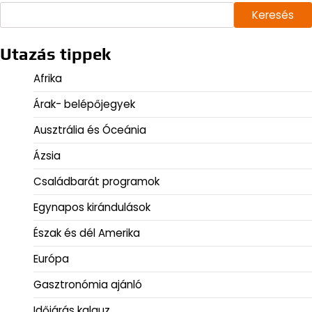
Keresés
Utazás tippek
Afrika
Árak- belépőjegyek
Ausztrália és Óceánia
Ázsia
Családbarát programok
Egynapos kirándulások
Észak és dél Amerika
Európa
Gasztronómia ajánló
Időjárás kalauz