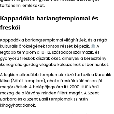
történelmi emlékeket.
Kappadókia barlangtemplomai és
freskói
Kappadókia barlangtemplomai világhírűek, és a régió
kulturális örökségének fontos részét képezik.
A
legtöbb templom a 10-12. századból származik, és
gyönyörű freskók díszítik őket, amelyek a keresztény
ikonográfia gazdag világába kalauzolnak el bennünket.
A legkiemelkedőbb templomok közé tartozik a Karanlık
Kilise (Sötét templom), ahol a freskók különösen jól
megőrződtek. A belépőjegy ára itt 2000 HUF körül
mozog, de a látvány minden fillért megér. A Szent
Barbara és a Szent Basil templomok szintén
kihagyhatatlanok.