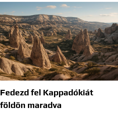
Fedezd fel Kappadókiát
földön maradva