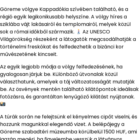
Göreme völgye Kappadókia szívében található, és a
régió egyik legikonikusabb helyszíne. A völgy híres a
sziklába vájt lakásairól és templomairól, melyek közül
sok a római időkből származik.
Az UNESCO
Világörökség részeként a látogatók megcsodálhatják a
történelmi freskókat és felfedezhetik a bizánci kor
művészetének kincseit.
Az egyik legjobb módja a völgy felfedezésének, ha
gyalogosan járjuk be. Különböző útvonalak közül
választhatunk, amelyek a táj változatosságát mutatják
be. Az ösvények mentén található kilátópontok ideálisak
fotózásra, és garantáltan lenyűgöző kilátást nyújtanak.
A túrák során ne felejtsünk el kényelmes cipőt viselni, és
hozzunk magunkkal elegendő vizet. A belépőjegy a
Göreme szabadtéri múzeumba körülbelül 1500 HUF, ami
igazán megéri, ha figyelembe vesszük a látványos