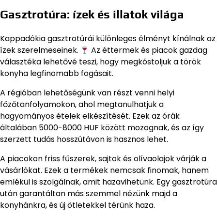
Gasztrotúra: ízek és illatok világa
Kappadókia gasztrotúrái különleges élményt kínálnak az
ízek szerelmeseinek.
Az éttermek és piacok gazdag
választéka lehetővé teszi, hogy megkóstoljuk a török
konyha legfinomabb fogásait.
A régióban lehetőségünk van részt venni helyi
főzőtanfolyamokon, ahol megtanulhatjuk a
hagyományos ételek elkészítését. Ezek az órák
általában 5000-8000 HUF között mozognak, és az így
szerzett tudás hosszútávon is hasznos lehet.
A piacokon friss fűszerek, sajtok és olívaolajok várják a
vásárlókat. Ezek a termékek nemcsak finomak, hanem
emlékül is szolgálnak, amit hazavihetünk. Egy gasztrotúra
után garantáltan más szemmel nézünk majd a
konyhánkra, és új ötletekkel térünk haza.