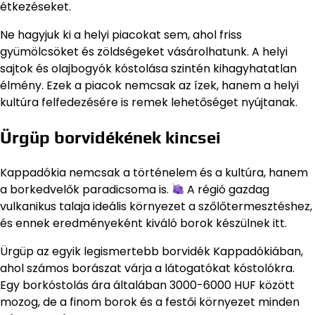
étkezéseket.
Ne hagyjuk ki a helyi piacokat sem, ahol friss
gyümölcsöket és zöldségeket vásárolhatunk. A helyi
sajtok és olajbogyók kóstolása szintén kihagyhatatlan
élmény. Ezek a piacok nemcsak az ízek, hanem a helyi
kultúra felfedezésére is remek lehetőséget nyújtanak.
Ürgüp borvidékének kincsei
Kappadókia nemcsak a történelem és a kultúra, hanem
a borkedvelők paradicsoma is.
A régió gazdag
vulkanikus talaja ideális környezet a szőlőtermesztéshez,
és ennek eredményeként kiváló borok készülnek itt.
Ürgüp az egyik legismertebb borvidék Kappadókiában,
ahol számos borászat várja a látogatókat kóstolókra.
Egy borkóstolás ára általában 3000-6000 HUF között
mozog, de a finom borok és a festői környezet minden