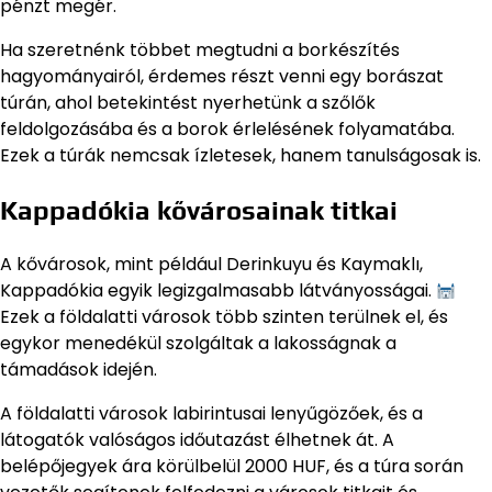
pénzt megér.
Ha szeretnénk többet megtudni a borkészítés
hagyományairól, érdemes részt venni egy borászat
túrán, ahol betekintést nyerhetünk a szőlők
feldolgozásába és a borok érlelésének folyamatába.
Ezek a túrák nemcsak ízletesek, hanem tanulságosak is.
Kappadókia kővárosainak titkai
A kővárosok, mint például Derinkuyu és Kaymaklı,
Kappadókia egyik legizgalmasabb látványosságai.
Ezek a földalatti városok több szinten terülnek el, és
egykor menedékül szolgáltak a lakosságnak a
támadások idején.
A földalatti városok labirintusai lenyűgözőek, és a
látogatók valóságos időutazást élhetnek át. A
belépőjegyek ára körülbelül 2000 HUF, és a túra során