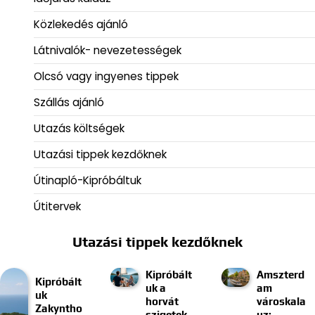
Közlekedés ajánló
Látnivalók- nevezetességek
Olcsó vagy ingyenes tippek
Szállás ajánló
Utazás költségek
Utazási tippek kezdőknek
Útinapló-Kipróbáltuk
Útitervek
Utazási tippek kezdőknek
Kipróbált
Amszterd
Kipróbált
uk a
am
uk
horvát
városkala
Zakyntho
szigetek
uz: