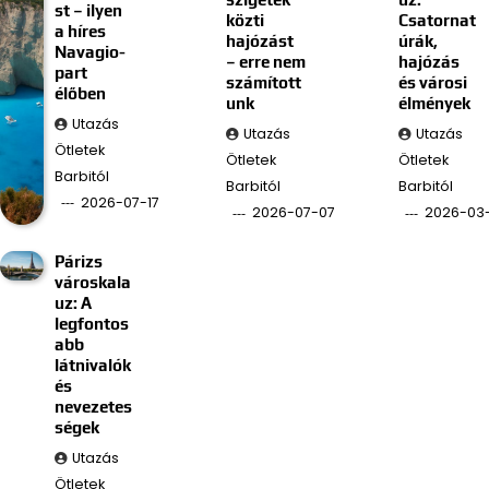
st – ilyen
közti
Csatornat
a híres
hajózást
úrák,
Navagio-
– erre nem
hajózás
part
számított
és városi
élőben
unk
élmények
Utazás
Utazás
Utazás
Ötletek
Ötletek
Ötletek
Barbitól
Barbitól
Barbitól
2026-07-17
2026-07-07
2026-03
Párizs
városkala
uz: A
legfontos
abb
látnivalók
és
nevezetes
ségek
Utazás
Ötletek