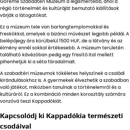
Göreme Szabadtéri Múzeum a legismertebb, ahol a
régió történelmét és kultúráját bemutató kiállítások
várják a látogatókat.
Ez a múzeum tele van barlangtemplomokkal és
freskókkal, amelyek a bizánci művészet legjobb példái. A
belépőjegy ára körülbelül 1500 HUF, de a látvány és az
élmény ennél sokkal értékesebb. A múzeum területén
található kávézóban pedig egy frissítő ital mellett
pihenhetjük ki a séta fáradalmait.
A szabadtéri múzeumok tökéletes helyszínek a családi
kirándulásokhoz is. A gyermekek élvezhetik a szabadban
való játékot, miközben tanulnak a történelemről és a
kultúráról. Ez a kombináció minden korosztály számára
vonzóvá teszi Kappadókiát.
Kapcsolódj ki Kappadókia természeti
csodáival