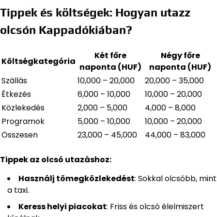
Tippek és költségek: Hogyan utazz
olcsón Kappadókiában?
Két főre
Négy főre
Költségkategória
naponta (HUF)
naponta (HUF)
Szállás
10,000 – 20,000
20,000 – 35,000
Étkezés
6,000 – 10,000
10,000 – 20,000
Közlekedés
2,000 – 5,000
4,000 – 8,000
Programok
5,000 – 10,000
10,000 – 20,000
Összesen
23,000 – 45,000
44,000 – 83,000
Tippek az olcsó utazáshoz:
Használj tömegközlekedést
: Sokkal olcsóbb, mint
a taxi.
Keress helyi piacokat
: Friss és olcsó élelmiszert