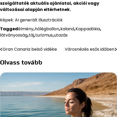
szolgáltatók aktuális ajánlatai, akciói vagy
változásai alapján eltérhetnek.
Képek: AI generált illusztrációk
Tagged
élmény
,
hőlégballon
,
kaland
,
Kappadókia
,
látványosság
,
táj
,
turizmus
,
utazás
Gran Canaria belső vidéke
Városnézés esős időben
Bejegyzés
navigáció
Olvass tovább