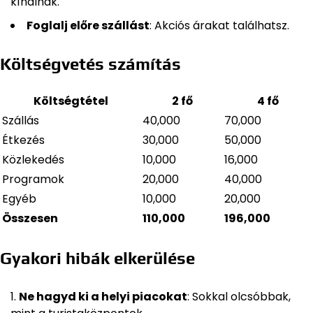
kínálnak.
Foglalj előre szállást
: Akciós árakat találhatsz.
Költségvetés számítás
Költségtétel
2 fő
4 fő
Szállás
40,000
70,000
Étkezés
30,000
50,000
Közlekedés
10,000
16,000
Programok
20,000
40,000
Egyéb
10,000
20,000
Összesen
110,000
196,000
Gyakori hibák elkerülése
Ne hagyd ki a helyi piacokat
: Sokkal olcsóbbak,