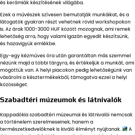
és kerámiák készítésének világába.
Ezek a művészek szívesen bemutatják munkáikat, és a
látogatók gyakran részt vehetnek rövid workshopokon
is. Az árak 1000-3000 HUF között mozognak, ami remek
lehetőség arra, hogy valami igazán egyedit készítsünk,
és hazavigyük emlékbe.
Egy-egy kézműves óra után garantáltan más szemmel
nézünk majd a többi tárgyra, és értékeljük a munkát, ami
mögöttük van. A helyi piacokon pedig lehetőségünk van
vásárolni a késztermékekből, támogatva ezzel a helyi
közösséget.
Szabadtéri múzeumok és látnivalók
Kappadókia szabadtéri múzeumai és látnivalói nemcsak
a történelem szerelmeseinek, hanem a
természetkedvelőknek is kiváló élményt nyújtanak.
A