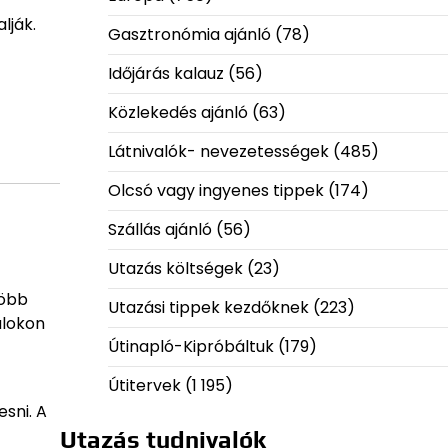
lják.
Gasztronómia ajánló
(78)
Időjárás kalauz
(56)
Közlekedés ajánló
(63)
Látnivalók- nevezetességek
(485)
Olcsó vagy ingyenes tippek
(174)
Szállás ajánló
(56)
Utazás költségek
(23)
több
Utazási tippek kezdőknek
(223)
álokon
Útinapló-Kipróbáltuk
(179)
Útitervek
(1 195)
sni. A
Utazás tudnivalók