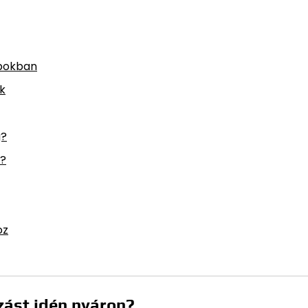
apokban
k
g?
a?
oz
zást idén nyáron?