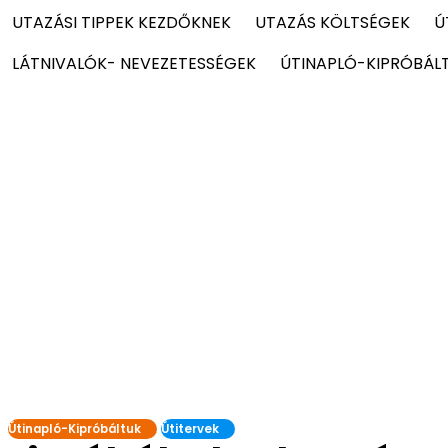
UTAZÁSI TIPPEK KEZDŐKNEK
UTAZÁS KÖLTSÉGEK
Ú
LÁTNIVALÓK- NEVEZETESSÉGEK
ÚTINAPLÓ-KIPRÓBÁL
Útinapló-Kipróbáltuk
Útitervek