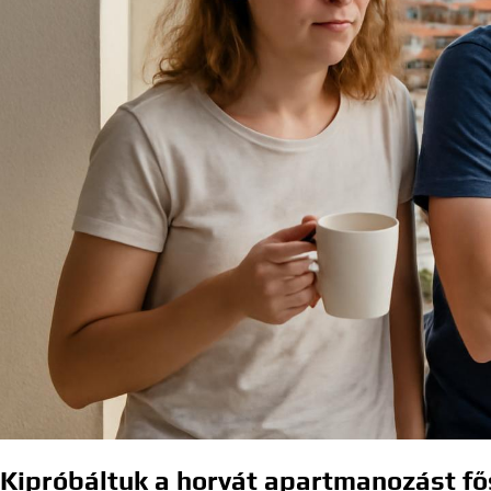
Kipróbáltuk a horvát apartmanozást fő