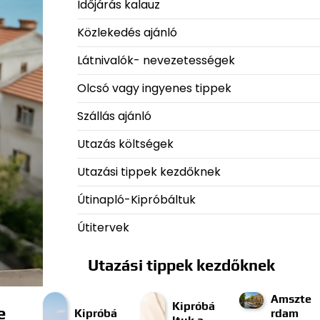
Időjárás kalauz
Közlekedés ajánló
Látnivalók- nevezetességek
Olcsó vagy ingyenes tippek
Szállás ajánló
Utazás költségek
Utazási tippek kezdőknek
Útinapló-Kipróbáltuk
Útitervek
Utazási tippek kezdőknek
Amszte
Kipróbá
e
Kipróbá
rdam