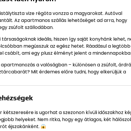
ristálytiszta vize régóta vonzza a magyarokat. Autóval
ntált. Az apartmanos szállás lehetőséget ad arra, hogy
egy zsúfolt szállodában.
társaságoknak ideális, hiszen így saját konyhánk lehet, n
n olcsóbban megússzuk az egész hetet. Ráadásul a legtöbb
tel csábít, ami egy plusz élményt jelent a mindennapokba
 apartmanozás a valóságban – különösen a zsúfolt, árdr
árcabarát? Mit érdemes előre tudni, hogy elkerüljük a
nehézségek
 kétszeresére is ugorhat a szezonon kívüli időszakhoz ké
legjobb helyeket. Nem ritka, hogy egy átlagos, két hálósz
urót éjszakánként.