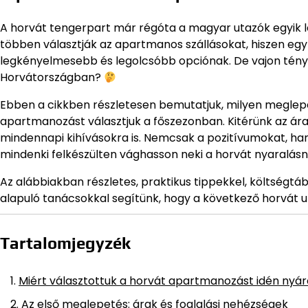
A horvát tengerpart már régóta a magyar utazók egyik l
többen választják az apartmanos szállásokat, hiszen egy 
legkényelmesebb és legolcsóbb opciónak. De vajon tén
Horvátországban?
Ebben a cikkben részletesen bemutatjuk, milyen meglepe
apartmanozást választjuk a főszezonban. Kitérünk az árak
mindennapi kihívásokra is. Nemcsak a pozitívumokat, h
mindenki felkészülten vághasson neki a horvát nyaralásn
Az alábbiakban részletes, praktikus tippekkel, költségt
alapuló tanácsokkal segítünk, hogy a következő horvát u
Tartalomjegyzék
Miért választottuk a horvát apartmanozást idén nyá
Az első meglepetés: árak és foglalási nehézségek