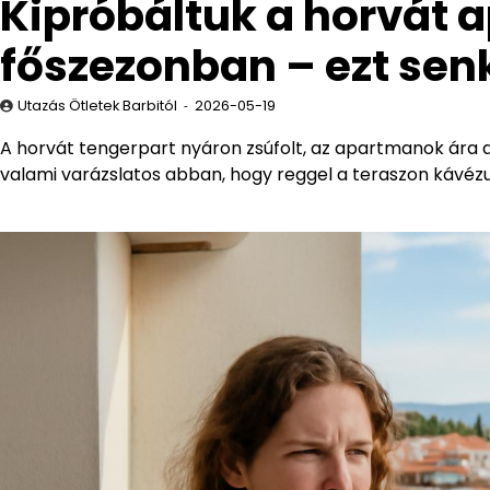
Kipróbáltuk a horvát
főszezonban – ezt sen
Utazás Ötletek Barbitól
2026-05-19
A horvát tengerpart nyáron zsúfolt, az apartmanok ára az
valami varázslatos abban, hogy reggel a teraszon kávézu