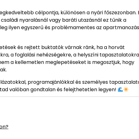
egkedveltebb célpontja, különösen a nyári főszezonban. 
családi nyaralásnál vagy baráti utazásnál ez tűnik a
yleg ilyen egyszerű és problémamentes az apartmanozá
tések és rejtett buktatók várnak ránk, ha a horvát
ra, a foglalási nehézségekre, a helyszíni tapasztalatokra
anem a kellemetlen meglepetéseket is megosztjuk, hogy
ak.
áblázatokkal, programajánlókkal és személyes tapasztala
tad valóban gondtalan és felejthetetlen legyen!
ron?