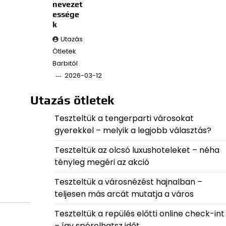
nevezet
essége
k
Utazás
Ötletek
Barbitól
2026-03-12
Utazás ötletek
Teszteltük a tengerparti városokat
gyerekkel – melyik a legjobb választás?
Teszteltük az olcsó luxushoteleket – néha
tényleg megéri az akció
Teszteltük a városnézést hajnalban –
teljesen más arcát mutatja a város
Teszteltük a repülés előtti online check-int
– így spórolhatsz időt