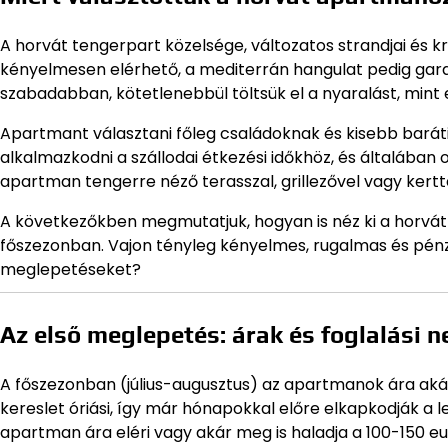
A horvát tengerpart közelsége, változatos strandjai és k
kényelmesen elérhető, a mediterrán hangulat pedig gara
szabadabban, kötetlenebbül töltsük el a nyaralást, mint 
Apartmant választani főleg családoknak és kisebb baráti 
alkalmazkodni a szállodai étkezési időkhöz, és általába
apartman tengerre néző terasszal, grillezővel vagy kert
A következőkben megmutatjuk, hogyan is néz ki a horvát
főszezonban. Vajon tényleg kényelmes, rugalmas és pénzt
meglepetéseket?
Az első meglepetés: árak és foglalási 
A főszezonban (július-augusztus) az apartmanok ára akár
kereslet óriási, így már hónapokkal előre elkapkodják a 
apartman ára eléri vagy akár meg is haladja a 100-150 e