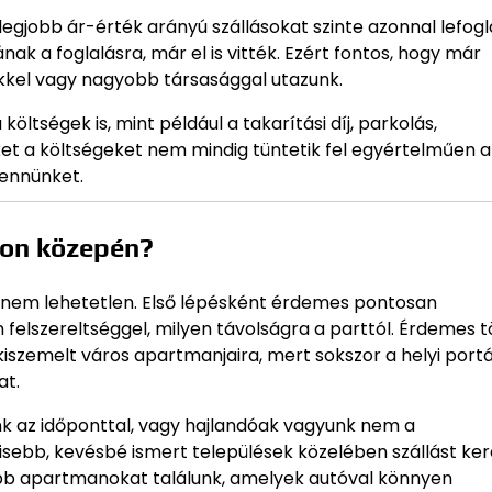
 legjobb ár-érték arányú szállásokat szinte azonnal lefogla
 a foglalásra, már el is vitték. Ezért fontos, hogy már
ekkel vagy nagyobb társasággal utazunk.
ltségek is, mint például a takarítási díj, parkolás,
ket a költségeket nem mindig tüntetik fel egyértelműen a
bennünket.
zon közepén?
e nem lehetetlen. Első lépésként érdemes pontosan
 felszereltséggel, milyen távolságra a parttól. Érdemes 
 a kiszemelt város apartmanjaira, mert sokszor a helyi port
at.
k az időponttal, vagy hajlandóak vagyunk nem a
isebb, kevésbé ismert települések közelében szállást kere
sóbb apartmanokat találunk, amelyek autóval könnyen