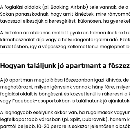
A foglalási oldalak (pl. Booking, Airbnb) tele vannak, de a
Sokan panaszkodnak, hogy amit kinéztek, mire rányomnának
tavasszal elkezdjük a keresgélést, különösen, ha gyerek
A hirtelen árrobbanás mellett gyakran felmerülnek extra kö
klímahasználat díja vagy a helyi idegenforgalmi adó. Eze
hirdetésben, így a végösszeg kellemetlenül meglephet 
Hogyan találjunk jó apartmant a fősze
A jó apartman megtalálása főszezonban igazi kihívás, d
meghatározni, milyen igényeink vannak: hány főre, milyen
foglalási oldalt is böngészni, és közvetlenül is rákeresni
vagy Facebook-csoportokban is találhatunk jó ajánlatok
A legnagyobb esélyünk akkor van, ha rugalmasak vagyun
legfelkapottabb városban (pl. Split, Dubrovnik), hanem k
parttól beljebb, 10-20 percre is sokszor jelentősen olc