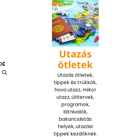
Skip
to
content
Utazás
ötletek
Utazás ötletek,
tippek és trükkök,
hova utazz, mikor
utazz, útitervek,
programok,
látnivalók,
bakancslistás
helyek, utazási
tippek kezdőknek.