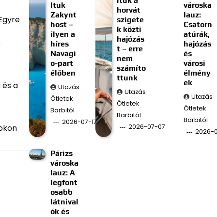
ltuk a
ltuk
városka
horvát
Zakynt
lauz:
Egyre
szigete
host –
Csatorn
k közti
ilyen a
atúrák,
hajózás
s
híres
hajózás
t – erre
Navagi
és
nem
o-part
városi
számíto
élőben
élmény
ttunk
ek
 és a
Utazás
Utazás
Utazás
Ötletek
Ötletek
Ötletek
Barbitól
Barbitól
Barbitól
2026-07-17
2026-07-07
tokon
2026-
Párizs
városka
lauz: A
legfont
osabb
látnival
ók és