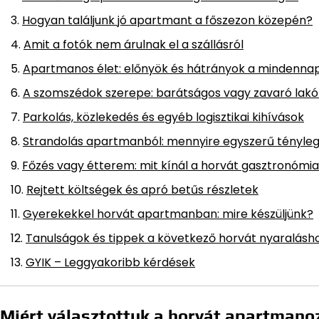
Hogyan találjunk jó apartmant a főszezon közepén?
Amit a fotók nem árulnak el a szállásról
Apartmanos élet: előnyök és hátrányok a mindenn
A szomszédok szerepe: barátságos vagy zavaró lakó
Parkolás, közlekedés és egyéb logisztikai kihívások
Strandolás apartmanból: mennyire egyszerű tényle
Főzés vagy étterem: mit kínál a horvát gasztronómi
Rejtett költségek és apró betűs részletek
Gyerekekkel horvát apartmanban: mire készüljünk?
Tanulságok és tippek a következő horvát nyaralásh
GYIK – Leggyakoribb kérdések
Miért választottuk a horvát apartmano