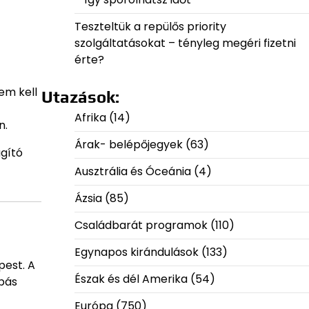
Teszteltük a repülős priority
szolgáltatásokat – tényleg megéri fizetni
érte?
em kell
Utazások:
Afrika
(14)
n.
Árak- belépőjegyek
(63)
ágító
Ausztrália és Óceánia
(4)
Ázsia
(85)
Családbarát programok
(110)
Egynapos kirándulások
(133)
pest. A
Észak és dél Amerika
(54)
obás
Európa
(750)