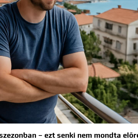
szezonban – ezt senki nem mondta előr