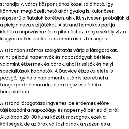
strandja. A város központjához közel található, így
könnyen megközelíthető akár gyalog is. Különösen
népszerű a fiatalok körében, akik itt szívesen próbálják ki
a picigin nevű vízi játékot. A strand homokos partja
ideális a napozáshoz és a pihenéshez, míg a sekély víz a
kisgyermekes családok számára is biztonságos.
A strandon számos szolgáltatás várja a látogatókat,
mint például napernyők és napozóágyak bérlése,
valamint éttermek és bárok, ahol frissítők és helyi
specialitások kaphatók. A Bacvice éjszakai élete is
pezsgő, így ha a naplemente után is szeretnél a
tengerparton maradni, nem fogsz csalódni a
hangulatban.
A strand látogatása ingyenes, de érdemes előre
tájékozódni a napozóágy és napernyő bérleti díjairól.
Általában 20-30 kuna között mozognak ezek a
költségek, de az árak változhatnak a szezon és a