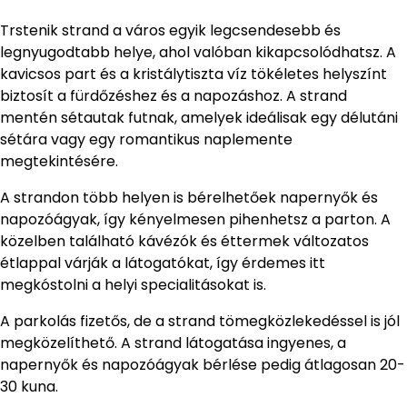
Trstenik strand a város egyik legcsendesebb és
legnyugodtabb helye, ahol valóban kikapcsolódhatsz. A
kavicsos part és a kristálytiszta víz tökéletes helyszínt
biztosít a fürdőzéshez és a napozáshoz. A strand
mentén sétautak futnak, amelyek ideálisak egy délutáni
sétára vagy egy romantikus naplemente
megtekintésére.
A strandon több helyen is bérelhetőek napernyők és
napozóágyak, így kényelmesen pihenhetsz a parton. A
közelben található kávézók és éttermek változatos
étlappal várják a látogatókat, így érdemes itt
megkóstolni a helyi specialitásokat is.
A parkolás fizetős, de a strand tömegközlekedéssel is jól
megközelíthető. A strand látogatása ingyenes, a
napernyők és napozóágyak bérlése pedig átlagosan 20-
30 kuna.