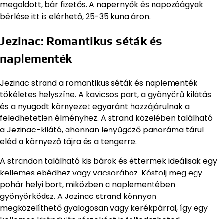
megoldott, bár fizetős. A napernyők és napozóágyak
bérlése itt is elérhető, 25-35 kuna áron.
Jezinac: Romantikus séták és
naplementék
Jezinac strand a romantikus séták és naplementék
tökéletes helyszíne. A kavicsos part, a gyönyörű kilátás
és a nyugodt környezet egyaránt hozzájárulnak a
feledhetetlen élményhez. A strand közelében található
a Jezinac-kilátó, ahonnan lenyűgöző panoráma tárul
eléd a környező tájra és a tengerre.
A strandon található kis bárok és éttermek ideálisak egy
kellemes ebédhez vagy vacsorához. Kóstolj meg egy
pohár helyi bort, miközben a naplementében
gyönyörködsz. A Jezinac strand könnyen
megközelíthető gyalogosan vagy kerékpárral, így egy