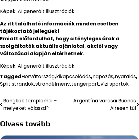
Képek: AI generált illusztrációk
Az itt található információk minden esetben
tájékoztató jellegűek!
Emiatt előfordulhat, hogy a tényleges árak a
szolgáltatók aktuális ajánlatai, akciói vagy
változásai alapján eltérhetnek.
Képek: AI generált illusztrációk
Tagged
Horvátország
,
kikapcsolódás
,
napozás
,
nyaralás
,
Split strandok
,
strandélmény
,
tengerpart
,
vízi sportok
Bangkok templomai –
Argentína városai Buenos
Bejegyzés
melyeket válaszd?
Airesen túl
navigáció
Olvass tovább