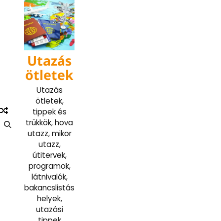
Skip
to
content
Utazás
ötletek
Utazás
ötletek,
tippek és
trükkök, hova
utazz, mikor
utazz,
útitervek,
programok,
látnivalók,
bakancslistás
helyek,
utazási
tippek