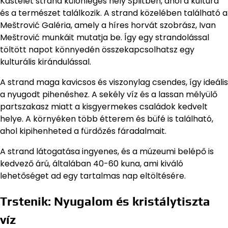
Kastelet strand különleges hely Splitben, ahol a kultúra
és a természet találkozik. A strand közelében található a
Meštrović Galéria, amely a híres horvát szobrász, Ivan
Meštrović munkáit mutatja be. Így egy strandolással
töltött napot könnyedén összekapcsolhatsz egy
kulturális kirándulással.
A strand maga kavicsos és viszonylag csendes, így ideális
a nyugodt pihenéshez. A sekély víz és a lassan mélyülő
partszakasz miatt a kisgyermekes családok kedvelt
helye. A környéken több étterem és büfé is található,
ahol kipihenheted a fürdőzés fáradalmait.
A strand látogatása ingyenes, és a múzeumi belépő is
kedvező árú, általában 40-60 kuna, ami kiváló
lehetőséget ad egy tartalmas nap eltöltésére.
Trstenik: Nyugalom és kristálytiszta
víz