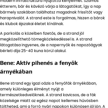
modern infrastruktúra nyújtotta kényelmet. Számos
étterem, bár és kávézó várja a látogatókat, így a nap
bármely szakában találhatsz magadnak frissítőt vagy
harapnivalót. A strand este is forgalmas, hiszen a bárok
és klubok éjszakai életet kínálnak.
A parkolás a közelben fizetős, de a strand jól
megközelíthető tömegközlekedéssel is. A strand
látogatása ingyenes, de a napernyők és napozóágyak
bérleti díja 25-40 kuna körül alakul.
Bene: Aktív pihenés a fenyők
árnyékában
Bene strand egy igazi oázis a fenyőfák árnyékában,
amely különleges élményt nyújt a
természetkedvelőknek. A strand kavicsos, de a fák
közelsége miatt az egész napot kellemes hűvösben
töltheted, ami a forró nyári napokon különösen jól jön. A