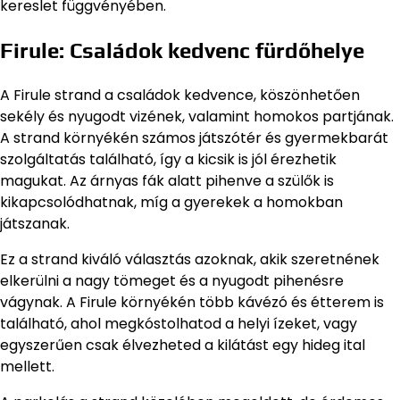
kereslet függvényében.
Firule: Családok kedvenc fürdőhelye
A Firule strand a családok kedvence, köszönhetően
sekély és nyugodt vizének, valamint homokos partjának.
A strand környékén számos játszótér és gyermekbarát
szolgáltatás található, így a kicsik is jól érezhetik
magukat. Az árnyas fák alatt pihenve a szülők is
kikapcsolódhatnak, míg a gyerekek a homokban
játszanak.
Ez a strand kiváló választás azoknak, akik szeretnének
elkerülni a nagy tömeget és a nyugodt pihenésre
vágynak. A Firule környékén több kávézó és étterem is
található, ahol megkóstolhatod a helyi ízeket, vagy
egyszerűen csak élvezheted a kilátást egy hideg ital
mellett.