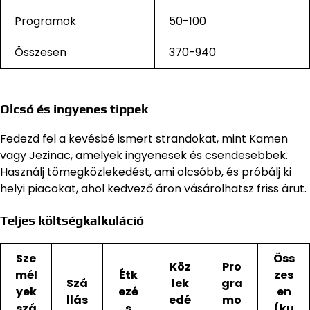
Programok
50-100
Összesen
370-940
Olcsó és ingyenes tippek
Fedezd fel a kevésbé ismert strandokat, mint Kamen
vagy Jezinac, amelyek ingyenesek és csendesebbek.
Használj tömegközlekedést, ami olcsóbb, és próbálj ki
helyi piacokat, ahol kedvező áron vásárolhatsz friss árut.
Teljes költségkalkuláció
Sze
Öss
Köz
Pro
mél
Étk
zes
Szá
lek
gra
yek
ezé
en
llás
edé
mo
szá
s
(ku