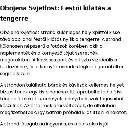
Obojena Svjetlost: Festői kilátás a
tengerre
Obojena Svjetlost strand különleges hely Splittől kissé
távolabb, ahol festői kilátás nyílik a tengerre. A strand
különösen népszerű a fotósok körében, akik a
naplementét és a környező tájat szeretnék
megörökíteni. A kavicsos part és a tiszta víz ideális a
fürdőzéshez, és a környék csendes légköre garantáltan
segít ellazulni.
A strandon található bárok és kávézók kellemes helyet
biztosítanak egy kis pihenésre. Itt kipróbálhatod a friss
tengeri ételeket is, amelyek a helyi halászok fogásaiból
készülnek. Az éttermek árai változóak, de általában
megfizethetőek, így bátran próbáld ki az itteni kínálatot.
A strand látogatása ingyenes, és a parkolás is jól