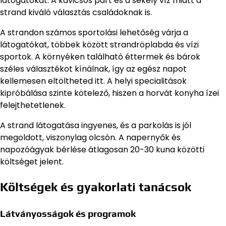
látogatókat. A kavicsos part és a sekély víz miatt a
strand kiváló választás családoknak is.
A strandon számos sportolási lehetőség várja a
látogatókat, többek között strandröplabda és vízi
sportok. A környéken található éttermek és bárok
széles választékot kínálnak, így az egész napot
kellemesen eltöltheted itt. A helyi specialitások
kipróbálása szinte kötelező, hiszen a horvát konyha ízei
felejthetetlenek.
A strand látogatása ingyenes, és a parkolás is jól
megoldott, viszonylag olcsón. A napernyők és
napozóágyak bérlése átlagosan 20-30 kuna közötti
költséget jelent.
Költségek és gyakorlati tanácsok
Látványosságok és programok