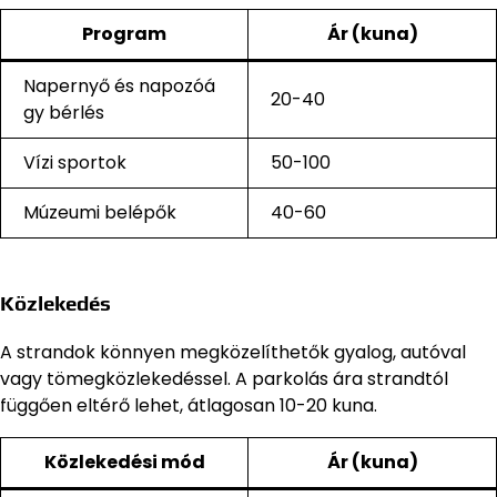
Program
Ár (kuna)
Napernyő és napozóá
20-40
gy bérlés
Vízi sportok
50-100
Múzeumi belépők
40-60
Közlekedés
A strandok könnyen megközelíthetők gyalog, autóval
vagy tömegközlekedéssel. A parkolás ára strandtól
függően eltérő lehet, átlagosan 10-20 kuna.
Közlekedési mód
Ár (kuna)