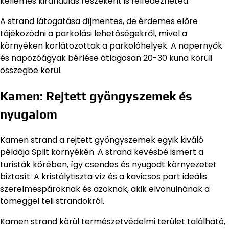
kellemes kirándulás részeként is felfedezheted.
A strand látogatása díjmentes, de érdemes előre
tájékozódni a parkolási lehetőségekről, mivel a
környéken korlátozottak a parkolóhelyek. A napernyők
és napozóágyak bérlése átlagosan 20-30 kuna körüli
összegbe kerül.
Kamen: Rejtett gyöngyszemek és
nyugalom
Kamen strand a rejtett gyöngyszemek egyik kiváló
példája Split környékén. A strand kevésbé ismert a
turisták körében, így csendes és nyugodt környezetet
biztosít. A kristálytiszta víz és a kavicsos part ideális
szerelmespároknak és azoknak, akik elvonulnának a
tömeggel teli strandokról.
Kamen strand körül természetvédelmi terület található,