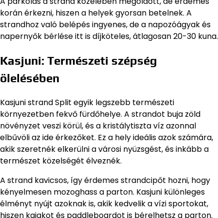
A parkolás a strand közelében megoldott, de érdemes
korán érkezni, hiszen a helyek gyorsan betelnek. A
strandhoz való belépés ingyenes, de a napozóágyak és
napernyők bérlése itt is díjköteles, átlagosan 20-30 kuna.
Kasjuni: Természeti szépség
ölelésében
Kasjuni strand Split egyik legszebb természeti
környezetben fekvő fürdőhelye. A strandot buja zöld
növényzet veszi körül, és a kristálytiszta víz azonnal
elbűvöli az ide érkezőket. Ez a hely ideális azok számára,
akik szeretnék elkerülni a városi nyüzsgést, és inkább a
természet közelségét élveznék.
A strand kavicsos, így érdemes strandcipőt hozni, hogy
kényelmesen mozoghass a parton. Kasjuni különleges
élményt nyújt azoknak is, akik kedvelik a vízi sportokat,
hiszen kajakot és paddleboardot is bérelhetsz a parton.