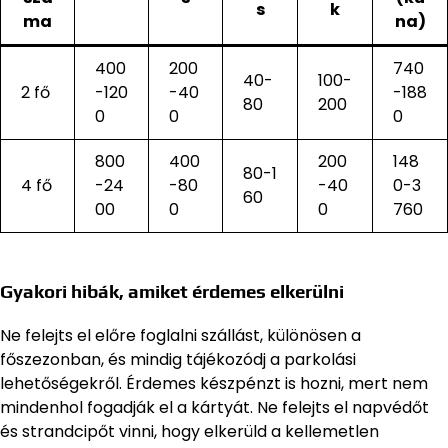
s
k
ma
na)
400
200
740
40-
100-
2 fő
-120
-40
-188
80
200
0
0
0
800
400
200
148
80-1
4 fő
-24
-80
-40
0-3
60
00
0
0
760
Gyakori hibák, amiket érdemes elkerülni
Ne felejts el előre foglalni szállást, különösen a
főszezonban, és mindig tájékozódj a parkolási
lehetőségekről. Érdemes készpénzt is hozni, mert nem
mindenhol fogadják el a kártyát. Ne felejts el napvédőt
és strandcipőt vinni, hogy elkerüld a kellemetlen