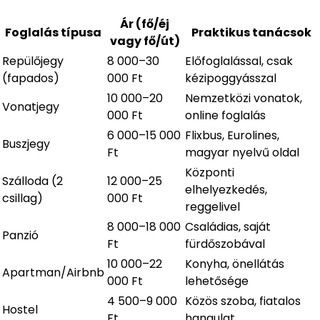
Ár (fő/éj
Foglalás típusa
Praktikus tanácsok
vagy fő/út)
Repülőjegy
8 000–30
Előfoglalással, csak
(fapados)
000 Ft
kézipoggyásszal
10 000–20
Nemzetközi vonatok,
Vonatjegy
000 Ft
online foglalás
6 000–15 000
Flixbus, Eurolines,
Buszjegy
Ft
magyar nyelvű oldal
Központi
Szálloda (2
12 000–25
elhelyezkedés,
csillag)
000 Ft
reggelivel
8 000–18 000
Családias, saját
Panzió
Ft
fürdőszobával
10 000–22
Konyha, önellátás
Apartman/Airbnb
000 Ft
lehetősége
4 500–9 000
Közös szoba, fiatalos
Hostel
Ft
hangulat