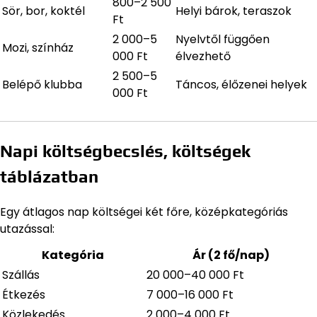
800–2 500
Sör, bor, koktél
Helyi bárok, teraszok
Ft
2 000–5
Nyelvtől függően
Mozi, színház
000 Ft
élvezhető
2 500–5
Belépő klubba
Táncos, élőzenei helyek
000 Ft
Napi költségbecslés, költségek
táblázatban
Egy átlagos nap költségei két főre, középkategóriás
utazással:
Kategória
Ár (2 fő/nap)
Szállás
20 000–40 000 Ft
Étkezés
7 000–16 000 Ft
Közlekedés
2 000–4 000 Ft