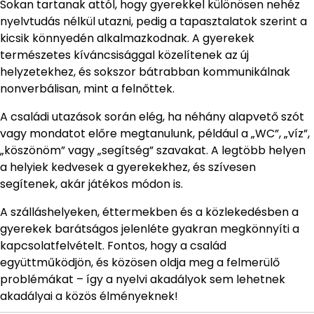
Sokan tartanak attól, hogy gyerekkel különösen nehéz
nyelvtudás nélkül utazni, pedig a tapasztalatok szerint a
kicsik könnyedén alkalmazkodnak. A gyerekek
természetes kíváncsisággal közelítenek az új
helyzetekhez, és sokszor bátrabban kommunikálnak
nonverbálisan, mint a felnőttek.
A családi utazások során elég, ha néhány alapvető szót
vagy mondatot előre megtanulunk, például a „WC”, „víz”,
„köszönöm” vagy „segítség” szavakat. A legtöbb helyen
a helyiek kedvesek a gyerekekhez, és szívesen
segítenek, akár játékos módon is.
A szálláshelyeken, éttermekben és a közlekedésben a
gyerekek barátságos jelenléte gyakran megkönnyíti a
kapcsolatfelvételt. Fontos, hogy a család
együttműködjön, és közösen oldja meg a felmerülő
problémákat – így a nyelvi akadályok sem lehetnek
akadályai a közös élményeknek!