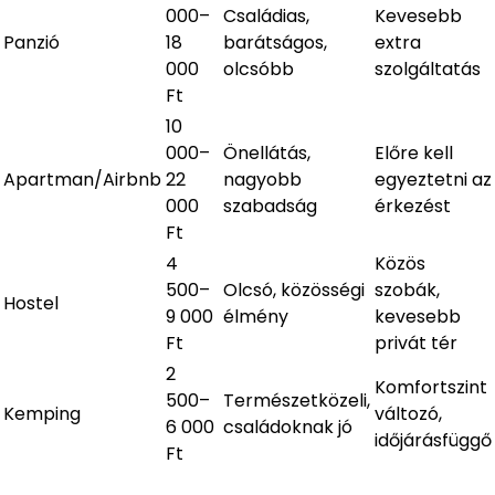
000–
Családias,
Kevesebb
Panzió
18
barátságos,
extra
000
olcsóbb
szolgáltatás
Ft
10
000–
Önellátás,
Előre kell
Apartman/Airbnb
22
nagyobb
egyeztetni az
000
szabadság
érkezést
Ft
4
Közös
500–
Olcsó, közösségi
szobák,
Hostel
9 000
élmény
kevesebb
Ft
privát tér
2
Komfortszint
500–
Természetközeli,
Kemping
változó,
6 000
családoknak jó
időjárásfüggő
Ft