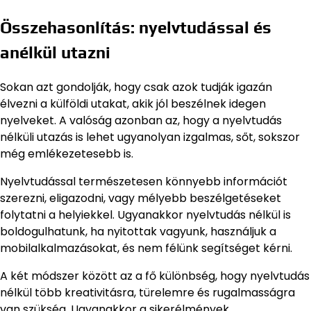
Összehasonlítás: nyelvtudással és
anélkül utazni
Sokan azt gondolják, hogy csak azok tudják igazán
élvezni a külföldi utakat, akik jól beszélnek idegen
nyelveket. A valóság azonban az, hogy a nyelvtudás
nélküli utazás is lehet ugyanolyan izgalmas, sőt, sokszor
még emlékezetesebb is.
Nyelvtudással természetesen könnyebb információt
szerezni, eligazodni, vagy mélyebb beszélgetéseket
folytatni a helyiekkel. Ugyanakkor nyelvtudás nélkül is
boldogulhatunk, ha nyitottak vagyunk, használjuk a
mobilalkalmazásokat, és nem félünk segítséget kérni.
A két módszer között az a fő különbség, hogy nyelvtudás
nélkül több kreativitásra, türelemre és rugalmasságra
van szükség. Ugyanakkor a sikerélmények