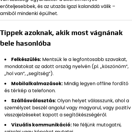
erőteljesebbek, és az utazás igazi kalanddá válik –
amiből mindenki épülhet.
Tippek azoknak, akik most vágnának
bele hasonlóba
Felkészülés:
Mentsük le a legfontosabb szavakat,
mondatokat az adott ország nyelvén (pl. „köszönöm”,
„hol van”, „segítség”).
Mobilalkalmazások:
Mindig legyen offline fordító
és térkép a telefonon.
Szállásválasztás:
Olyan helyet válasszunk, ahol a
személyzet beszél angolul vagy magyarul, vagy pozitív
visszajelzéseket kapott a segítőkészségéről.
Vizuális kommunikáció:
Ne féljünk mutogatni,
rajzolni vagy képeket mutatni.