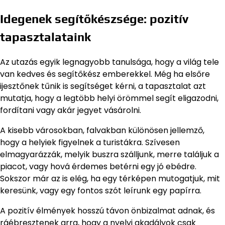
Idegenek segítőkészsége: pozitív
tapasztalataink
Az utazás egyik legnagyobb tanulsága, hogy a világ tele
van kedves és segítőkész emberekkel. Még ha elsőre
ijesztőnek tűnik is segítséget kérni, a tapasztalat azt
mutatja, hogy a legtöbb helyi örömmel segít eligazodni,
fordítani vagy akár jegyet vásárolni.
A kisebb városokban, falvakban különösen jellemző,
hogy a helyiek figyelnek a turistákra. Szívesen
elmagyarázzák, melyik buszra szálljunk, merre találjuk a
piacot, vagy hová érdemes betérni egy jó ebédre.
Sokszor már az is elég, ha egy térképen mutogatjuk, mit
keresünk, vagy egy fontos szót leírunk egy papírra.
A pozitív élmények hosszú távon önbizalmat adnak, és
ráébresztenek arra, hogy a nyelvi akadályok csak