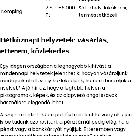
2 500–6 000
Sátorhely, lakókocsi,
Kemping
Ft
természetközeli
Hétköznapi helyzetek: vásárlás,
étterem, közlekedés
Egy idegen országban a legnagyobb kihívást a
mindennapi helyzetek jelenthetik: hogyan vásároljunk,
rendeljünk ételt, vagy közlekedjünk, ha nem beszéljük a
nyelvet? A jó hír az, hogy a legtöbb helyen a
piktogramok, képek, és az alapvető angol szavak
használata elegendő lehet.
A szupermarketekben például mindent látvány alapján
is be tudunk azonosítani, a pénztárnál pedig elég, ha a
pénzt vagy a bankkártyát nyújtjuk. Étteremben vagy