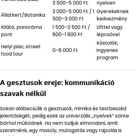
3 500–5 000 Ft
nyelven
3 000–5 000 Ft / 1
Gyerekeknek
Állatkert/Botanika
500–3 000 Ft
kedvezmény
Kilátó, panoráma
1 500–3 500 Ft /
Lifttel vagy
pont
800–1 800 Ft
lépcsővel
Kóstolók,
Helyi piac, street
0–6 000 Ft
ingyenes
food tour
program
A gesztusok ereje: kommunikáció
szavak nélkül
Sokan alábecsülik a gesztusok, mimika és testbeszéd
jelentőségét, pedig ezek az univerzális „nyelvek” szinte
bárhol működnek. Ha nem tudjuk elmondani, amit
szeretnénk, egy mosoly, mutogatás vagy rajzolás is