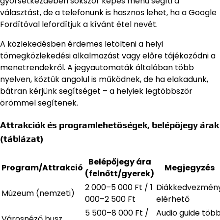
gyorsétkezdében sokszor képes menü segíti a
választást, de a telefonunk is hasznos lehet, ha a Google
Fordítóval lefordítjuk a kívánt étel nevét.
A közlekedésben érdemes letölteni a helyi
tömegközlekedési alkalmazást vagy előre tájékozódni a
menetrendekről. A jegyautomaták általában több
nyelven, köztük angolul is működnek, de ha elakadunk,
bátran kérjünk segítséget – a helyiek legtöbbször
örömmel segítenek.
Attrakciók és programlehetőségek, belépőjegy árak
(táblázat)
Belépőjegy ára
Program/Attrakció
Megjegyzés
(felnőtt/gyerek)
2 000–5 000 Ft / 1
Diákkedvezmén
Múzeum (nemzeti)
000–2 500 Ft
elérhető
5 500–8 000 Ft /
Audio guide töb
Városnéző busz