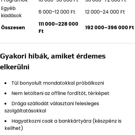
Egyéb
6 000–12 000 Ft
12 000–24 000 Ft
kiadások
111 000–228 000
Összesen
192 000–396 000 Ft
Ft
Gyakori hibák, amiket érdemes
elkerülni
Túl bonyolult mondatokkal próbálkozni
Nem letölteni az offline fordítót, térképet
Drága szállodát választani felesleges
szolgáltatásokkal
Hagyatkozni csak a bankkártyára (készpénz is
kellhet)