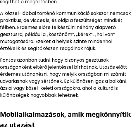
segíthet a megértésben.
A kézzel-lábbal történő kommunikáció sokszor nemcsak
praktikus, de vicces is, és oldja a feszültséget mindkét
félben. Érdemes előre felkészülni néhány alapvető
gesztusra, például a „köszönöm”, „kérek”, „hol van”
mutogatására. Ezeket a helyiek szinte mindenhol
értékelik és segítőkészen reagálnak rájuk.
Fontos azonban tudni, hogy bizonyos gesztusok
országonként eltérő jelentéssel bírhatnak. Utazás előtt
érdemes utánanézni, hogy melyik országban mi számít
udvariasnak vagy sértőnek. Ez különösen igaz a balkáni,
ázsiai vagy közel-keleti országokra, ahol a kulturális
különbségek nagyobbak lehetnek.
Mobilalkalmazások, amik megkönnyítik
az utazást