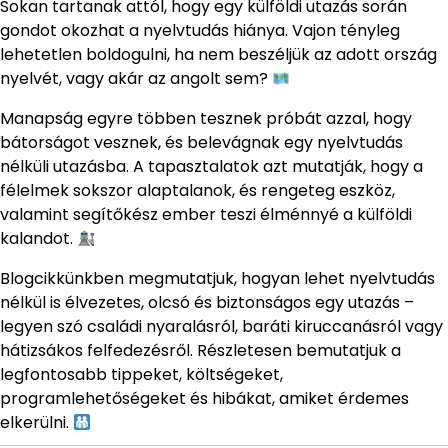
Sokan tartanak attól, hogy egy külföldi utazás során
gondot okozhat a nyelvtudás hiánya. Vajon tényleg
lehetetlen boldogulni, ha nem beszéljük az adott ország
nyelvét, vagy akár az angolt sem?
Manapság egyre többen tesznek próbát azzal, hogy
bátorságot vesznek, és belevágnak egy nyelvtudás
nélküli utazásba. A tapasztalatok azt mutatják, hogy a
félelmek sokszor alaptalanok, és rengeteg eszköz,
valamint segítőkész ember teszi élménnyé a külföldi
kalandot.
Blogcikkünkben megmutatjuk, hogyan lehet nyelvtudás
nélkül is élvezetes, olcsó és biztonságos egy utazás –
legyen szó családi nyaralásról, baráti kiruccanásról vagy
hátizsákos felfedezésről. Részletesen bemutatjuk a
legfontosabb tippeket, költségeket,
programlehetőségeket és hibákat, amiket érdemes
elkerülni.