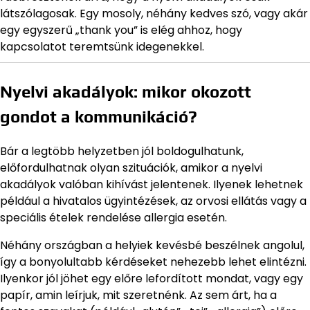
látszólagosak. Egy mosoly, néhány kedves szó, vagy akár
egy egyszerű „thank you” is elég ahhoz, hogy
kapcsolatot teremtsünk idegenekkel.
Nyelvi akadályok: mikor okozott
gondot a kommunikáció?
Bár a legtöbb helyzetben jól boldogulhatunk,
előfordulhatnak olyan szituációk, amikor a nyelvi
akadályok valóban kihívást jelentenek. Ilyenek lehetnek
például a hivatalos ügyintézések, az orvosi ellátás vagy a
speciális ételek rendelése allergia esetén.
Néhány országban a helyiek kevésbé beszélnek angolul,
így a bonyolultabb kérdéseket nehezebb lehet elintézni.
Ilyenkor jól jöhet egy előre lefordított mondat, vagy egy
papír, amin leírjuk, mit szeretnénk. Az sem árt, ha a