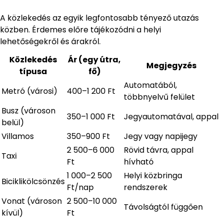
A közlekedés az egyik legfontosabb tényező utazás
közben. Érdemes előre tájékozódni a helyi
lehetőségekről és árakról.
Közlekedés
Ár (egy útra,
Megjegyzés
típusa
fő)
Automatából,
Metró (városi)
400–1 200 Ft
többnyelvű felület
Busz (városon
350–1 000 Ft
Jegyautomatával, appal
belül)
Villamos
350–900 Ft
Jegy vagy napijegy
2 500–6 000
Rövid távra, appal
Taxi
Ft
hívható
1 000–2 500
Helyi közbringa
Biciklikölcsönzés
Ft/nap
rendszerek
Vonat (városon
2 500–10 000
Távolságtól függően
kívül)
Ft