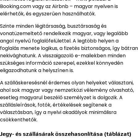
Booking.com vagy az Airbnb – magyar nyelven is
elérhetők, és egyszerűen használhatók.
Szinte minden légitársaság, busztársaság és
vonatüzemeltető rendelkezik magyar, vagy legalább
angol nyelvű foglalófelülettel. A legtöbb helyen a
foglalás menete logikus, a fizetés biztonságos, így bátran
nekivághatunk. A visszaigazoló e-mailekben minden
szükséges információ szerepel, ezekkel könnyedén
eligazodhatunk a helyszínen is.
A szálláskeresésnél érdemes olyan helyeket választani,
ahol sok magyar vagy nemzetközi vélemény olvasható,
esetleg magyarul beszélő személyzet is dolgozik. A
szállásleírások, fotók, értékelések segítenek a
választásban, így a nyelvi akadályok minimálisra
csökkenthetők.
Jegy- és szállásárak összehasonlítása (táblázat)