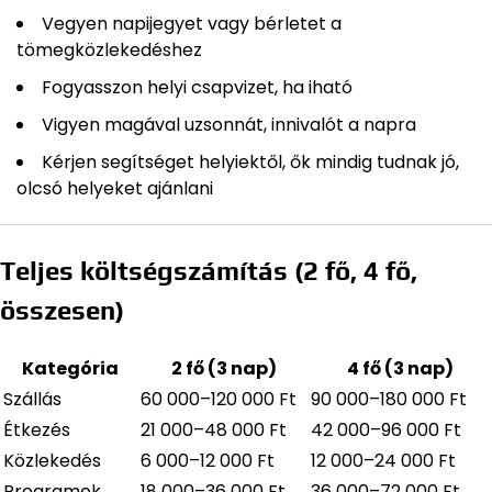
Vegyen napijegyet vagy bérletet a
tömegközlekedéshez
Fogyasszon helyi csapvizet, ha iható
Vigyen magával uzsonnát, innivalót a napra
Kérjen segítséget helyiektől, ők mindig tudnak jó,
olcsó helyeket ajánlani
Teljes költségszámítás (2 fő, 4 fő,
összesen)
Kategória
2 fő (3 nap)
4 fő (3 nap)
Szállás
60 000–120 000 Ft
90 000–180 000 Ft
Étkezés
21 000–48 000 Ft
42 000–96 000 Ft
Közlekedés
6 000–12 000 Ft
12 000–24 000 Ft
Programok
18 000–36 000 Ft
36 000–72 000 Ft