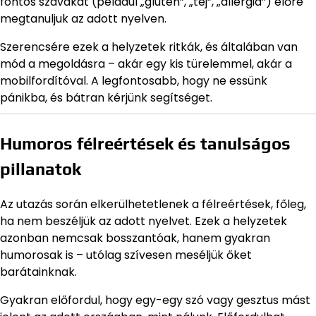
fontos szavakat (például „glutén”, „tej”, „allergia”) előre
megtanuljuk az adott nyelven.
Szerencsére ezek a helyzetek ritkák, és általában van
mód a megoldásra – akár egy kis türelemmel, akár a
mobilfordítóval. A legfontosabb, hogy ne essünk
pánikba, és bátran kérjünk segítséget.
Humoros félreértések és tanulságos
pillanatok
Az utazás során elkerülhetetlenek a félreértések, főleg,
ha nem beszéljük az adott nyelvet. Ezek a helyzetek
azonban nemcsak bosszantóak, hanem gyakran
humorosak is – utólag szívesen meséljük őket
barátainknak.
Gyakran előfordul, hogy egy-egy szó vagy gesztus mást