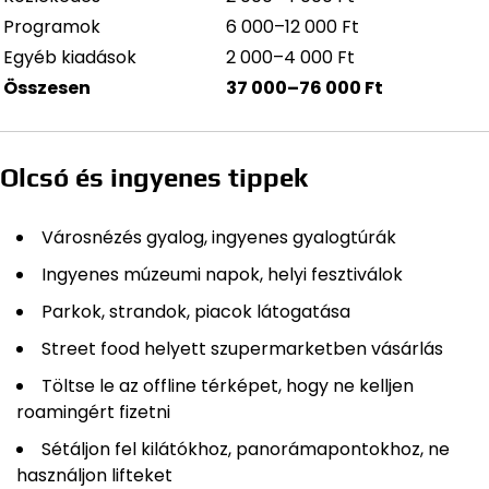
Programok
6 000–12 000 Ft
Egyéb kiadások
2 000–4 000 Ft
Összesen
37 000–76 000 Ft
Olcsó és ingyenes tippek
Városnézés gyalog, ingyenes gyalogtúrák
Ingyenes múzeumi napok, helyi fesztiválok
Parkok, strandok, piacok látogatása
Street food helyett szupermarketben vásárlás
Töltse le az offline térképet, hogy ne kelljen
roamingért fizetni
Sétáljon fel kilátókhoz, panorámapontokhoz, ne
használjon lifteket