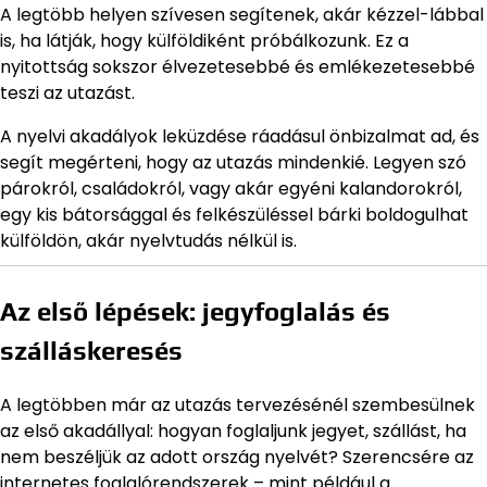
A legtöbb helyen szívesen segítenek, akár kézzel-lábbal
is, ha látják, hogy külföldiként próbálkozunk. Ez a
nyitottság sokszor élvezetesebbé és emlékezetesebbé
teszi az utazást.
A nyelvi akadályok leküzdése ráadásul önbizalmat ad, és
segít megérteni, hogy az utazás mindenkié. Legyen szó
párokról, családokról, vagy akár egyéni kalandorokról,
egy kis bátorsággal és felkészüléssel bárki boldogulhat
külföldön, akár nyelvtudás nélkül is.
Az első lépések: jegyfoglalás és
szálláskeresés
A legtöbben már az utazás tervezésénél szembesülnek
az első akadállyal: hogyan foglaljunk jegyet, szállást, ha
nem beszéljük az adott ország nyelvét? Szerencsére az
internetes foglalórendszerek – mint például a