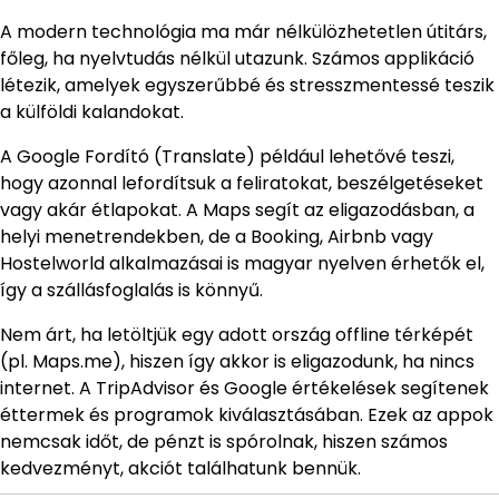
A modern technológia ma már nélkülözhetetlen útitárs,
főleg, ha nyelvtudás nélkül utazunk. Számos applikáció
létezik, amelyek egyszerűbbé és stresszmentessé teszik
a külföldi kalandokat.
A Google Fordító (Translate) például lehetővé teszi,
hogy azonnal lefordítsuk a feliratokat, beszélgetéseket
vagy akár étlapokat. A Maps segít az eligazodásban, a
helyi menetrendekben, de a Booking, Airbnb vagy
Hostelworld alkalmazásai is magyar nyelven érhetők el,
így a szállásfoglalás is könnyű.
Nem árt, ha letöltjük egy adott ország offline térképét
(pl. Maps.me), hiszen így akkor is eligazodunk, ha nincs
internet. A TripAdvisor és Google értékelések segítenek
éttermek és programok kiválasztásában. Ezek az appok
nemcsak időt, de pénzt is spórolnak, hiszen számos
kedvezményt, akciót találhatunk bennük.