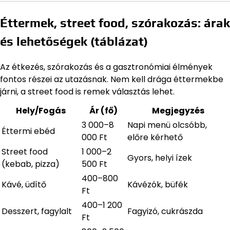
Éttermek, street food, szórakozás: árak
és lehetőségek (táblázat)
Az étkezés, szórakozás és a gasztronómiai élmények
fontos részei az utazásnak. Nem kell drága éttermekbe
járni, a street food is remek választás lehet.
Hely/Fogás
Ár (fő)
Megjegyzés
3 000–8
Napi menü olcsóbb,
Éttermi ebéd
000 Ft
előre kérhető
Street food
1 000–2
Gyors, helyi ízek
(kebab, pizza)
500 Ft
400–800
Kávé, üdítő
Kávézók, büfék
Ft
400–1 200
Desszert, fagylalt
Fagyizó, cukrászda
Ft