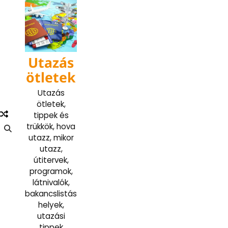
Skip
to
content
Utazás
ötletek
Utazás
ötletek,
tippek és
trükkök, hova
utazz, mikor
utazz,
útitervek,
programok,
látnivalók,
bakancslistás
helyek,
utazási
tippek