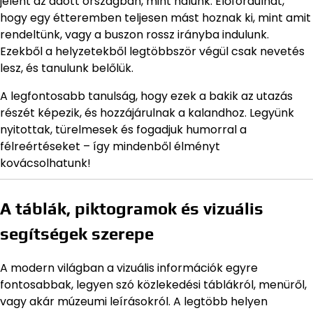
jelent az adott országban, mint nálunk. Előfordulhat,
hogy egy étteremben teljesen mást hoznak ki, mint amit
rendeltünk, vagy a buszon rossz irányba indulunk.
Ezekből a helyzetekből legtöbbször végül csak nevetés
lesz, és tanulunk belőlük.
A legfontosabb tanulság, hogy ezek a bakik az utazás
részét képezik, és hozzájárulnak a kalandhoz. Legyünk
nyitottak, türelmesek és fogadjuk humorral a
félreértéseket – így mindenből élményt
kovácsolhatunk!
A táblák, piktogramok és vizuális
segítségek szerepe
A modern világban a vizuális információk egyre
fontosabbak, legyen szó közlekedési táblákról, menüről,
vagy akár múzeumi leírásokról. A legtöbb helyen