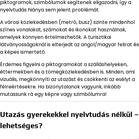
piktogramok, szimbólumok segítenek eligazodni, így a
nyelvtudás hiánya sem jelent problémát.
A városi közlekedésben (metró, busz) szinte mindenhol
színes vonalakat, számokat és ikonokat használnak,
amelyek könnyen értelmezhetők. A turisztikai
látványosságoknál is elterjedt az angol/magyar felirat és
a képes ismertető.
Érdemes figyelni a piktogramokat a szálláshelyeken,
éttermekben és a tömegközlekedésben is. Minden, ami
vizuális, megkönnyíti az utazást és csökkenti az esélyt a
félreértésekre. Ha bizonytalanok vagyunk, inkább
mutassunk rá egy képre vagy szimbólumra!
Utazás gyerekekkel nyelvtudás nélkül –
lehetséges?