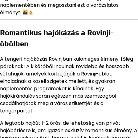
naplementében és megosztani ezt a varázslatos
élményt.
Romantikus hajókázás a Rovinji-
öbölben
A tengeri hajókázás Rovinjban különleges élmény, főleg
pároknak! A kikötőből indulnak rövidebb és hosszabb
sétahajók, amelyek körbejárják a Rovinji-öblöt,
elhaladnak a közeli szigetek mellett, és gyakran
naplementés programokat is kínálnak. Egy
hajókirándulás során egészen más szemszögből
csodálhatjátok meg a város sziluettjét és a
tengerpartot.
A legtöbb hajóút 1-2 órás, de lehetőség van privát
hajóbérlésre is, ami igazán exkluzív romantikus élmény. A
hajókon sokszor italt, harapnivalót is kínálnak, így akár