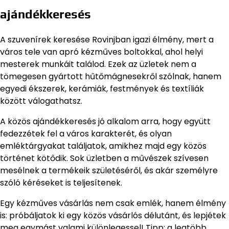
ajándékkeresés
A szuvenírek keresése Rovinjban igazi élmény, mert a
város tele van apró kézműves boltokkal, ahol helyi
mesterek munkáit találod. Ezek az üzletek nem a
tömegesen gyártott hűtőmágnesekről szólnak, hanem
egyedi ékszerek, kerámiák, festmények és textíliák
között válogathatsz.
A közös ajándékkeresés jó alkalom arra, hogy együtt
fedezzétek fel a város karakterét, és olyan
emléktárgyakat találjatok, amikhez majd egy közös
történet kötődik. Sok üzletben a művészek szívesen
mesélnek a termékeik születéséről, és akár személyre
szóló kéréseket is teljesítenek.
Egy kézműves vásárlás nem csak emlék, hanem élmény
is: próbáljatok ki egy közös vásárlós délutánt, és lepjétek
meg egymást valami különlegessel! Tipp: a legtöbb