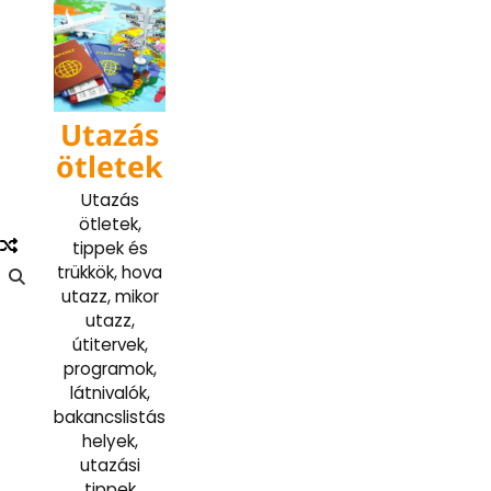
Skip
to
content
Utazás
ötletek
Utazás
ötletek,
tippek és
trükkök, hova
utazz, mikor
utazz,
útitervek,
programok,
látnivalók,
bakancslistás
helyek,
utazási
tippek