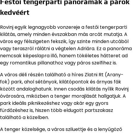
Festői tengerparti panorámák a párok
kedvéért
Rovinj egyik legnagyobb vonzereje a festői tengerparti
kilátás, amely minden évszakban más arcát mutatja. A
város egy félszigeten fekszik, így szinte minden utcából
vagy teraszról rálátni a végtelen Adriára. Ez a panoráma
nemcsak képeslapra illő, hanem tökéletes hátteret ad
egy romantikus pillanathoz vagy páros szelfihez is.
A város déli részén található a híres Zlatni Rt (Arany-
fok) park, ahol sétányok, kilátópontok és árnyas fák
között andaloghatunk. Innen csodás kilátás nyílik Rovinj
óvárosára, miközben a tenger morajlását hallgatjuk. A
park ideális piknikezéshez vagy akár egy gyors
fürdőzéshez is, hiszen több eldugott partszakasz
található a közelben.
A tenger közelsége, a város sziluettje és a lenyűgöző