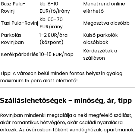
Busz Pula–
kb. 8–10
Menetrend online
Rovinj
EUR/fő/irány
elérhető
kb. 60–70
Taxi Pula–Rovinj
Megosztva olcsóbb
EUR/irány
Parkolás
1–2 EUR/óra
Külső parkolók
Rovinjban
(központ)
olcsóbbak
Kérdezzétek a
Kerékpárbérlés
10–15 EUR/nap
szálláson
Tipp: A városon belül minden fontos helyszín gyalog
maximum 15 perc alatt elérhető!
Szálláslehetőségek – minőség, ár, tipp
Rovinjban mindenki megtalálja a neki megfelelő szállást,
akár romantikus hétvégére, akár családi nyaralásra
érkezik. Az óvárosban főként vendégházak, apartmanok