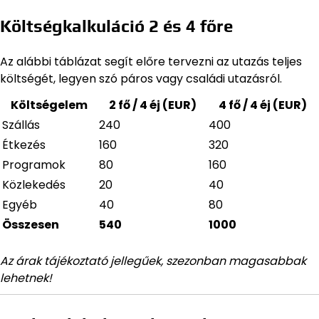
Költségkalkuláció 2 és 4 főre
Az alábbi táblázat segít előre tervezni az utazás teljes
költségét, legyen szó páros vagy családi utazásról.
Költségelem
2 fő / 4 éj (EUR)
4 fő / 4 éj (EUR)
Szállás
240
400
Étkezés
160
320
Programok
80
160
Közlekedés
20
40
Egyéb
40
80
Összesen
540
1000
Az árak tájékoztató jellegűek, szezonban magasabbak
lehetnek!