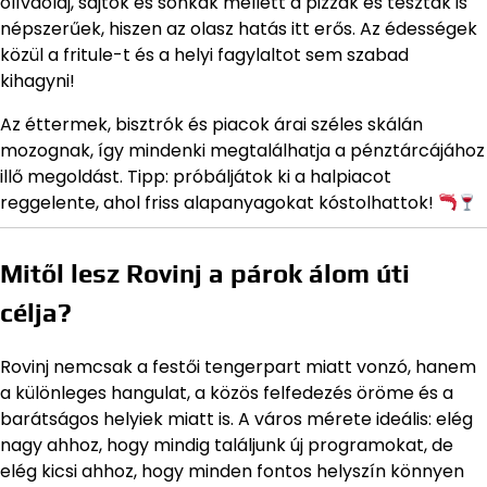
olívaolaj, sajtok és sonkák mellett a pizzák és tészták is
népszerűek, hiszen az olasz hatás itt erős. Az édességek
közül a fritule-t és a helyi fagylaltot sem szabad
kihagyni!
Az éttermek, bisztrók és piacok árai széles skálán
mozognak, így mindenki megtalálhatja a pénztárcájához
illő megoldást. Tipp: próbáljátok ki a halpiacot
reggelente, ahol friss alapanyagokat kóstolhattok!
Mitől lesz Rovinj a párok álom úti
célja?
Rovinj nemcsak a festői tengerpart miatt vonzó, hanem
a különleges hangulat, a közös felfedezés öröme és a
barátságos helyiek miatt is. A város mérete ideális: elég
nagy ahhoz, hogy mindig találjunk új programokat, de
elég kicsi ahhoz, hogy minden fontos helyszín könnyen