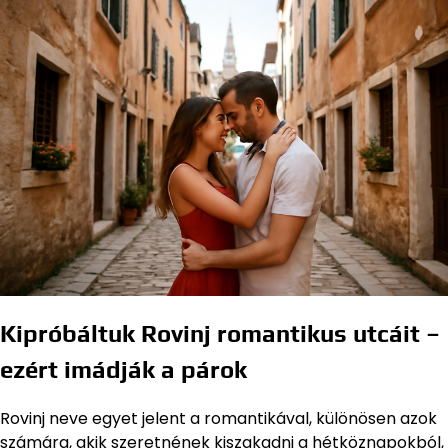
Kipróbáltuk Rovinj romantikus utcáit –
ezért imádják a párok
Rovinj neve egyet jelent a romantikával, különösen azok
számára, akik szeretnének kiszakadni a hétköznapokból,