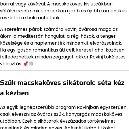
borral vagy kávéval. A macskaköves kis utcákban
sétálva szinte minden sarkon újabb és újabb romantikus
részletekre bukkanhatunk.
A szerelmes párok számára Rovinj óvárosa maga az
álom: a mediterrán hangulat, a régi házak, a tenger
közelsége és a naplementék mindenkit elvarázsolnak.
Ha egy igazán romantikus úti célt keresel, ahol közösen
felfedezhettek minden zegzugot, akkor Rovinj tökéletes
választás.
Szűk macskaköves sikátorok: séta kéz
a kézben
Az egyik legnépszerűbb program Rovinjban egyszerűen
csak elveszni az óváros szűk, kanyargós macskaköves
utcáiban. Ezek a sikátorok évszázados történelmet
mesélnek, és minden egyes lépésnél újabb titkokat