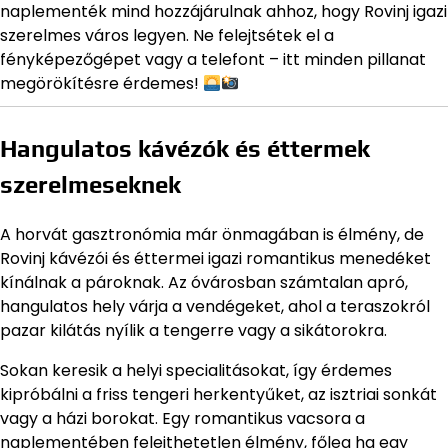
naplementék mind hozzájárulnak ahhoz, hogy Rovinj igazi
szerelmes város legyen. Ne felejtsétek el a
fényképezőgépet vagy a telefont – itt minden pillanat
megörökítésre érdemes!
Hangulatos kávézók és éttermek
szerelmeseknek
A horvát gasztronómia már önmagában is élmény, de
Rovinj kávézói és éttermei igazi romantikus menedéket
kínálnak a pároknak. Az óvárosban számtalan apró,
hangulatos hely várja a vendégeket, ahol a teraszokról
pazar kilátás nyílik a tengerre vagy a sikátorokra.
Sokan keresik a helyi specialitásokat, így érdemes
kipróbálni a friss tengeri herkentyűket, az isztriai sonkát
vagy a házi borokat. Egy romantikus vacsora a
naplementében felejthetetlen élmény, főleg ha egy