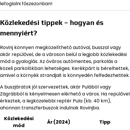
lefoglalni főszezonban!
Közlekedési tippek – hogyan és
mennyiért?
Rovinj könnyen megközelíthető autóval, busszal vagy
akár repülővel, de a városon belül a legjobb közlekedési
mód a gyaloglás. Az óváros autómentes, parkolás a
közeli parkolókban lehetséges. Kerékpárt is bérelhettek,
amivel a környék strandjait is könnyedén felfedezhetitek.
A buszjáratok jól szervezettek, akár Pulából vagy
Zágrábból is kényelmesen elérhető a város. Ha repülővel
érkeztek, a legközelebbi reptér Pula (kb. 40 km),
ahonnan transzferbuszok indulnak Rovinjba.
Közlekedési
Ár (2024)
Tipp
mód