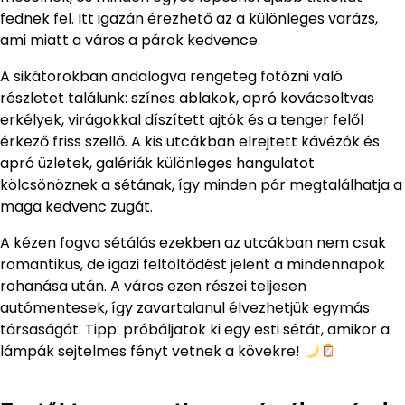
fednek fel. Itt igazán érezhető az a különleges varázs,
ami miatt a város a párok kedvence.
A sikátorokban andalogva rengeteg fotózni való
részletet találunk: színes ablakok, apró kovácsoltvas
erkélyek, virágokkal díszített ajtók és a tenger felől
érkező friss szellő. A kis utcákban elrejtett kávézók és
apró üzletek, galériák különleges hangulatot
kölcsönöznek a sétának, így minden pár megtalálhatja a
maga kedvenc zugát.
A kézen fogva sétálás ezekben az utcákban nem csak
romantikus, de igazi feltöltődést jelent a mindennapok
rohanása után. A város ezen részei teljesen
autómentesek, így zavartalanul élvezhetjük egymás
társaságát. Tipp: próbáljatok ki egy esti sétát, amikor a
lámpák sejtelmes fényt vetnek a kövekre!