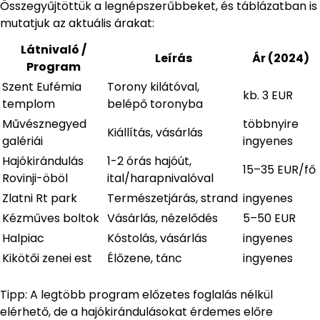
Összegyűjtöttük a legnépszerűbbeket, és táblázatban is
mutatjuk az aktuális árakat:
Látnivaló /
Leírás
Ár (2024)
Program
Szent Eufémia
Torony kilátóval,
kb. 3 EUR
templom
belépő toronyba
Művésznegyed
többnyire
Kiállítás, vásárlás
galériái
ingyenes
Hajókirándulás
1-2 órás hajóút,
15–35 EUR/fő
Rovinji-öböl
ital/harapnivalóval
Zlatni Rt park
Természetjárás, strand
ingyenes
Kézműves boltok
Vásárlás, nézelődés
5–50 EUR
Halpiac
Kóstolás, vásárlás
ingyenes
Kikötői zenei est
Élőzene, tánc
ingyenes
Tipp: A legtöbb program előzetes foglalás nélkül
elérhető, de a hajókirándulásokat érdemes előre