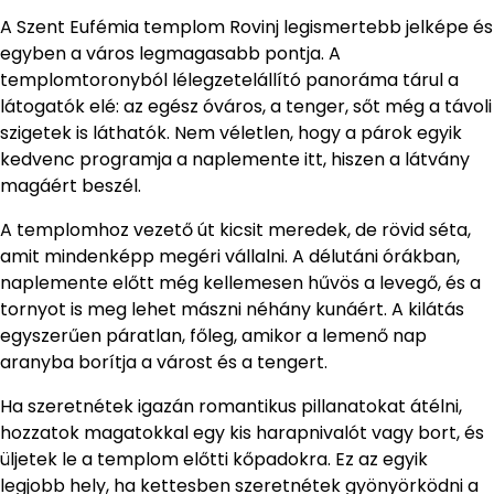
A Szent Eufémia templom Rovinj legismertebb jelképe és
egyben a város legmagasabb pontja. A
templomtoronyból lélegzetelállító panoráma tárul a
látogatók elé: az egész óváros, a tenger, sőt még a távoli
szigetek is láthatók. Nem véletlen, hogy a párok egyik
kedvenc programja a naplemente itt, hiszen a látvány
magáért beszél.
A templomhoz vezető út kicsit meredek, de rövid séta,
amit mindenképp megéri vállalni. A délutáni órákban,
naplemente előtt még kellemesen hűvös a levegő, és a
tornyot is meg lehet mászni néhány kunáért. A kilátás
egyszerűen páratlan, főleg, amikor a lemenő nap
aranyba borítja a várost és a tengert.
Ha szeretnétek igazán romantikus pillanatokat átélni,
hozzatok magatokkal egy kis harapnivalót vagy bort, és
üljetek le a templom előtti kőpadokra. Ez az egyik
legjobb hely, ha kettesben szeretnétek gyönyörködni a