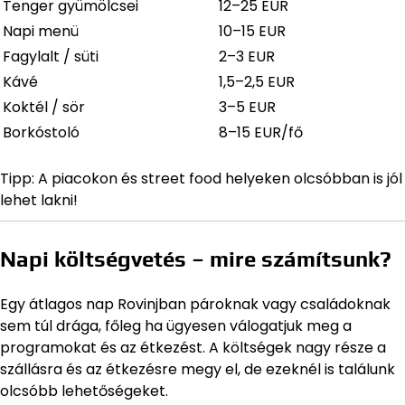
Tenger gyümölcsei
12–25 EUR
Napi menü
10–15 EUR
Fagylalt / süti
2–3 EUR
Kávé
1,5–2,5 EUR
Koktél / sör
3–5 EUR
Borkóstoló
8–15 EUR/fő
Tipp: A piacokon és street food helyeken olcsóbban is jól
lehet lakni!
Napi költségvetés – mire számítsunk?
Egy átlagos nap Rovinjban pároknak vagy családoknak
sem túl drága, főleg ha ügyesen válogatjuk meg a
programokat és az étkezést. A költségek nagy része a
szállásra és az étkezésre megy el, de ezeknél is találunk
olcsóbb lehetőségeket.