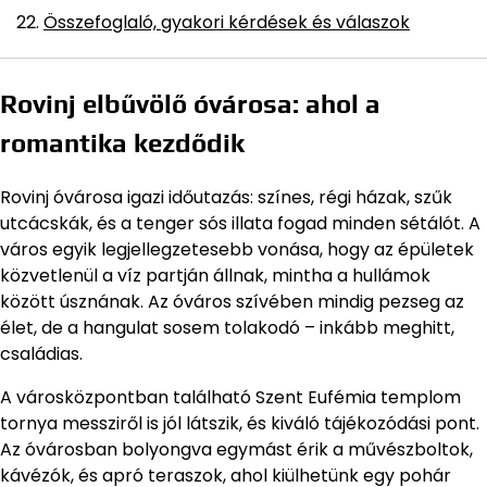
Összefoglaló, gyakori kérdések és válaszok
Rovinj elbűvölő óvárosa: ahol a
romantika kezdődik
Rovinj óvárosa igazi időutazás: színes, régi házak, szűk
utcácskák, és a tenger sós illata fogad minden sétálót. A
város egyik legjellegzetesebb vonása, hogy az épületek
közvetlenül a víz partján állnak, mintha a hullámok
között úsznának. Az óváros szívében mindig pezseg az
élet, de a hangulat sosem tolakodó – inkább meghitt,
családias.
A városközpontban található Szent Eufémia templom
tornya messziről is jól látszik, és kiváló tájékozódási pont.
Az óvárosban bolyongva egymást érik a művészboltok,
kávézók, és apró teraszok, ahol kiülhetünk egy pohár