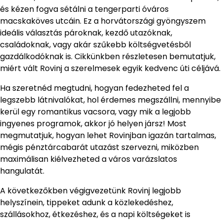
és kézen fogva sétálni a tengerparti óváros
macskaköves utcáin. Ez a horvátországi gyöngyszem
ideális választás pároknak, kezdő utazóknak,
családoknak, vagy akár szűkebb költségvetésből
gazdálkodóknak is. Cikkünkben részletesen bemutatjuk,
miért vált Rovinj a szerelmesek egyik kedvenc úti céljává.
Ha szeretnéd megtudni, hogyan fedezheted fel a
legszebb látnivalókat, hol érdemes megszállni, mennyibe
kerül egy romantikus vacsora, vagy mik a legjobb
ingyenes programok, akkor jó helyen jársz! Most
megmutatjuk, hogyan lehet Rovinjban igazán tartalmas,
mégis pénztárcabarát utazást szervezni, miközben
maximálisan kiélvezheted a város varázslatos
hangulatát.
A következőkben végigvezetünk Rovinj legjobb
helyszínein, tippeket adunk a közlekedéshez,
szállásokhoz, étkezéshez, és a napi költségeket is