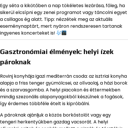
Egy séta a kikötőben a nap tökéletes lezárása, főleg, ha
sikerül elcsípni egy zenei programot vagy táncolni egyet
a csillagos ég alatt. Tipp: nézzétek meg az aktuális
eseménynaptárt, mert nyáron rendszeresen tartanak
ingyenes koncerteket is!
Gasztronómiai élmények: helyi ízek
pároknak
Rovinj konyhája igazi mediterrán csoda: az isztriai konyha
alapja a friss tenger gyümölcsei, az olívaolaj, a házi borok
és a szarvasgomba. A helyi piacokon és éttermekben
mindig szezonális alapanyagokból készülnek a fogások,
így érdemes többféle ételt is kipróbálni.
A pároknak ajánljuk a közös borkóstolót vagy egy
tengeri herkentyűkben gazdag vacsorát. A helyi