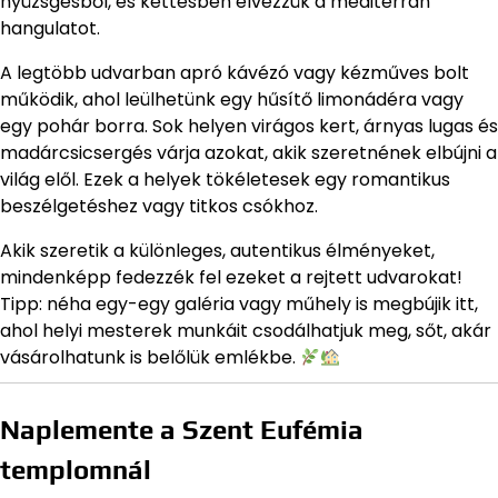
nyüzsgésből, és kettesben élvezzük a mediterrán
hangulatot.
A legtöbb udvarban apró kávézó vagy kézműves bolt
működik, ahol leülhetünk egy hűsítő limonádéra vagy
egy pohár borra. Sok helyen virágos kert, árnyas lugas és
madárcsicsergés várja azokat, akik szeretnének elbújni a
világ elől. Ezek a helyek tökéletesek egy romantikus
beszélgetéshez vagy titkos csókhoz.
Akik szeretik a különleges, autentikus élményeket,
mindenképp fedezzék fel ezeket a rejtett udvarokat!
Tipp: néha egy-egy galéria vagy műhely is megbújik itt,
ahol helyi mesterek munkáit csodálhatjuk meg, sőt, akár
vásárolhatunk is belőlük emlékbe.
Naplemente a Szent Eufémia
templomnál