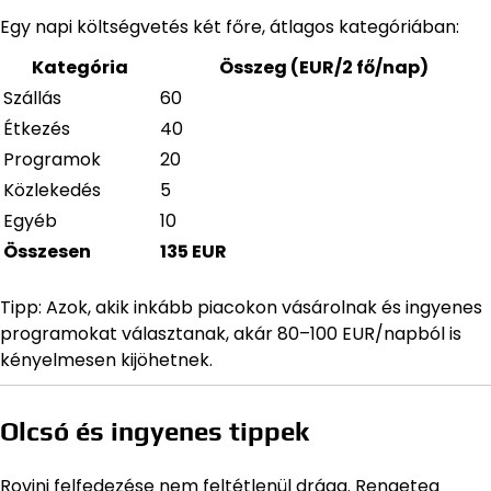
Egy napi költségvetés két főre, átlagos kategóriában:
Kategória
Összeg (EUR/2 fő/nap)
Szállás
60
Étkezés
40
Programok
20
Közlekedés
5
Egyéb
10
Összesen
135 EUR
Tipp: Azok, akik inkább piacokon vásárolnak és ingyenes
programokat választanak, akár 80–100 EUR/napból is
kényelmesen kijöhetnek.
Olcsó és ingyenes tippek
Rovinj felfedezése nem feltétlenül drága. Rengeteg