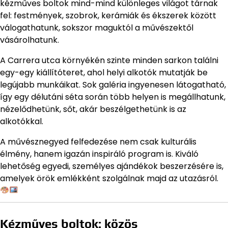
kézműves boltok mind-mind különleges világot tárnak
fel: festmények, szobrok, kerámiák és ékszerek között
válogathatunk, sokszor maguktól a művészektől
vásárolhatunk.
A Carrera utca környékén szinte minden sarkon találni
egy-egy kiállítóteret, ahol helyi alkotók mutatják be
legújabb munkáikat. Sok galéria ingyenesen látogatható,
így egy délutáni séta során több helyen is megállhatunk,
nézelődhetünk, sőt, akár beszélgethetünk is az
alkotókkal.
A művésznegyed felfedezése nem csak kulturális
élmény, hanem igazán inspiráló program is. Kiváló
lehetőség egyedi, személyes ajándékok beszerzésére is,
amelyek örök emlékként szolgálnak majd az utazásról.
Kézműves boltok: közös