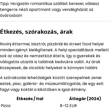
Tipp: Ha igazán romantikus szállást keresel, válassz
tengerre néző apartmant vagy vendégházat az
óvárosban!
Étkezés, szórakozás, árak
Rovinj éttermei, bisztrói, pizzériái és street food helyei
minden igényt kielégítenek. A helyi specialitások mellett
sok az olasz és nemzetközi étel is, így a gyerekek és
válogatós utazók is találnak kedvükre valót. Az árak
közepesek, de olcsóbb helyeket is könnyen találni.
A szórakozási lehetőségek között szerepelnek zenei
estek, piac, galéria- és múzeumlátogatás, de egy esti
fagyi vagy koktél a kikötőben is igazi élmény.
Étkezés / Ital
Átlagár (2024)
Pizza
8–12 EUR