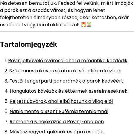
részletesen bemutatjuk. Fedezd fel velünk, miért imádják
a párok ezt a csodás várost, és hogyan lehet
felejthetetlen élményben részed, akár kettesben, akár
családdal vagy barátokkal utazol!
Tartalomjegyzék
Rovinj elbűvölő óvárosa: ahol a romantika kezdődik
Szűk macskaköves sikátorok: séta kéz a kézben
Festői tengerparti panorámák a párok kedvéért
Hangulatos kávézók és éttermek szerelmeseknek
Rejtett udvarok, ahol elbújhatunk a világ elől
Naplemente a Szent Eufémia templomnál
Romantikus hajókázás a Rovinji-öbölben
Művésznegyed: galériák és apró csodák