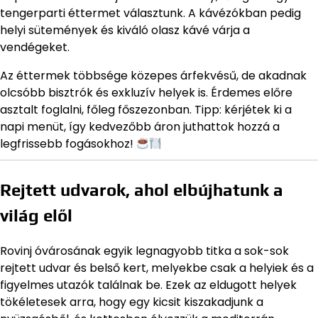
tengerparti éttermet választunk. A kávézókban pedig
helyi sütemények és kiváló olasz kávé várja a
vendégeket.
Az éttermek többsége közepes árfekvésű, de akadnak
olcsóbb bisztrók és exkluzív helyek is. Érdemes előre
asztalt foglalni, főleg főszezonban. Tipp: kérjétek ki a
napi menüt, így kedvezőbb áron juthattok hozzá a
legfrissebb fogásokhoz!
Rejtett udvarok, ahol elbújhatunk a
világ elől
Rovinj óvárosának egyik legnagyobb titka a sok-sok
rejtett udvar és belső kert, melyekbe csak a helyiek és a
figyelmes utazók találnak be. Ezek az eldugott helyek
tökéletesek arra, hogy egy kicsit kiszakadjunk a