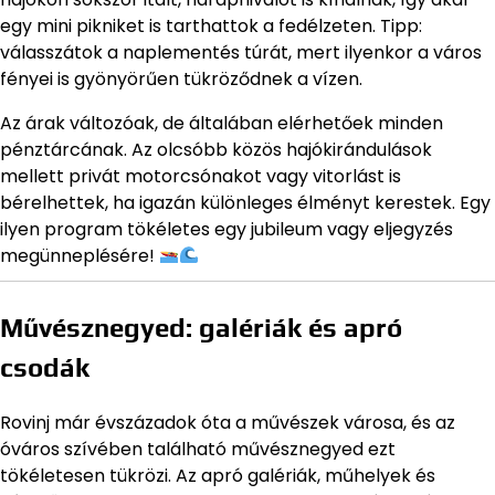
egy mini pikniket is tarthattok a fedélzeten. Tipp:
válasszátok a naplementés túrát, mert ilyenkor a város
fényei is gyönyörűen tükröződnek a vízen.
Az árak változóak, de általában elérhetőek minden
pénztárcának. Az olcsóbb közös hajókirándulások
mellett privát motorcsónakot vagy vitorlást is
bérelhettek, ha igazán különleges élményt kerestek. Egy
ilyen program tökéletes egy jubileum vagy eljegyzés
megünneplésére!
Művésznegyed: galériák és apró
csodák
Rovinj már évszázadok óta a művészek városa, és az
óváros szívében található művésznegyed ezt
tökéletesen tükrözi. Az apró galériák, műhelyek és