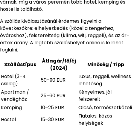
várnak, míg a város peremén több hotel, kemping és
hostel is található.
A szállás kiválasztásánál érdemes figyelni a
következőkre: elhelyezkedés (közel a tengerhez,
óvároshoz), felszereltség (klíma, wifi, reggeli), és az ár-
érték arány. A legtöbb szálláshelyet online is le lehet
foglalni.
Átlagár/fő/éj
Szállástípus
Minőség / Tipp
(2024)
Hotel (3–4
Luxus, reggeli, wellness
50–90 EUR
csillag)
lehetőség
Apartman /
Kényelmes, jól
25–60 EUR
vendégház
felszerelt
Kemping
10–25 EUR
Olcsó, természetközeli
Fiatalos, közös
Hostel
15–30 EUR
helyiségek