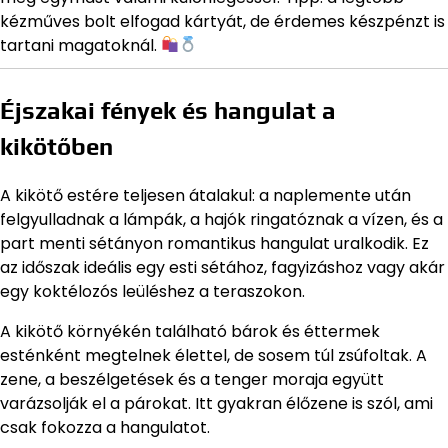
kézműves bolt elfogad kártyát, de érdemes készpénzt is
tartani magatoknál.
Éjszakai fények és hangulat a
kikötőben
A kikötő estére teljesen átalakul: a naplemente után
felgyulladnak a lámpák, a hajók ringatóznak a vízen, és a
part menti sétányon romantikus hangulat uralkodik. Ez
az időszak ideális egy esti sétához, fagyizáshoz vagy akár
egy koktélozós leüléshez a teraszokon.
A kikötő környékén található bárok és éttermek
esténként megtelnek élettel, de sosem túl zsúfoltak. A
zene, a beszélgetések és a tenger moraja együtt
varázsolják el a párokat. Itt gyakran élőzene is szól, ami
csak fokozza a hangulatot.