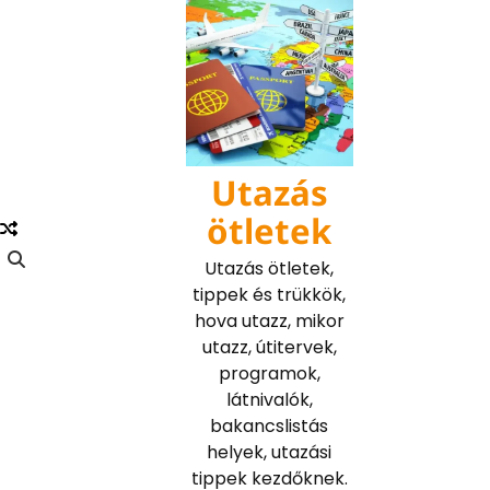
Skip
to
content
Utazás
ötletek
Utazás ötletek,
tippek és trükkök,
hova utazz, mikor
utazz, útitervek,
programok,
látnivalók,
bakancslistás
helyek, utazási
tippek kezdőknek.