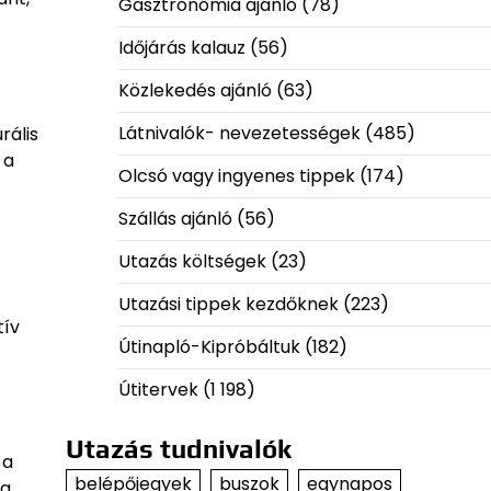
Gasztronómia ajánló
(78)
Időjárás kalauz
(56)
Közlekedés ajánló
(63)
Látnivalók- nevezetességek
(485)
rális
 a
Olcsó vagy ingyenes tippek
(174)
Szállás ajánló
(56)
Utazás költségek
(23)
Utazási tippek kezdőknek
(223)
tív
Útinapló-Kipróbáltuk
(182)
Útitervek
(1 198)
Utazás tudnivalók
 a
belépőjegyek
buszok
egynapos
 a