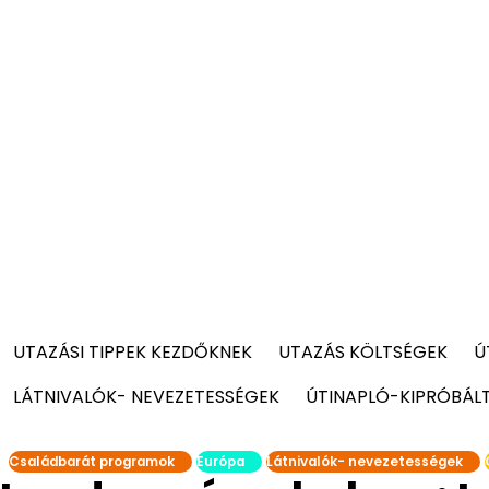
UTAZÁSI TIPPEK KEZDŐKNEK
UTAZÁS KÖLTSÉGEK
Ú
LÁTNIVALÓK- NEVEZETESSÉGEK
ÚTINAPLÓ-KIPRÓBÁL
Családbarát programok
Európa
Látnivalók- nevezetességek