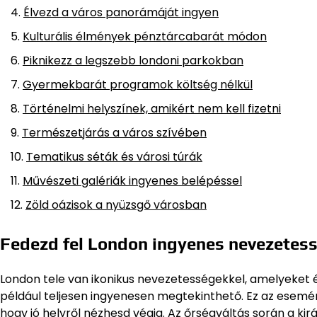
Élvezd a város panorámáját ingyen
Kulturális élmények pénztárcabarát módon
Piknikezz a legszebb londoni parkokban
Gyermekbarát programok költség nélkül
Történelmi helyszínek, amikért nem kell fizetni
Természetjárás a város szívében
Tematikus séták és városi túrák
Művészeti galériák ingyenes belépéssel
Zöld oázisok a nyüzsgő városban
Fedezd fel London ingyenes nevezetess
London tele van ikonikus nevezetességekkel, amelyeket
például teljesen ingyenesen megtekinthető. Ez az esemé
hogy jó helyről nézhesd végig. Az őrségváltás során a kir