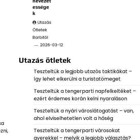
nevezet
essége
k
Utazás
Ötletek
Barbitól
2026-03-12
Utazás ötletek
Teszteltük a legjobb utazós taktikákat –
így lehet elkerülni a turistatömeget
Teszteltük a tengerparti napfelkeltéket –
ezért érdemes korán kelni nyaraláson
Teszteltük a nyári városlátogatást – van,
ahol elviselhetetlen volt a hőség
sa
Teszteltük a tengerparti városokat
zni,
gyerekkel – melyik a legjobb választás?