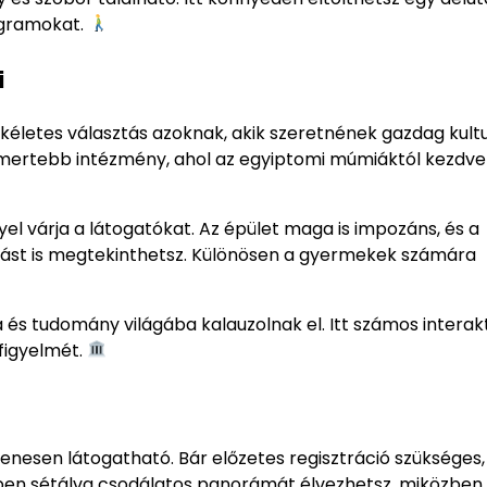
ogramokat.
i
letes választás azoknak, akik szeretnének gazdag kultu
smertebb intézmény, ahol az egyiptomi múmiáktól kezdve
l várja a látogatókat. Az épület maga is impozáns, és a
ítást is megtekinthetsz. Különösen a gyermekek számára
 és tudomány világába kalauzolnak el. Itt számos interak
 figyelmét.
yenesen látogatható. Bár előzetes regisztráció szükséges,
rtben sétálva csodálatos panorámát élvezhetsz, miközben