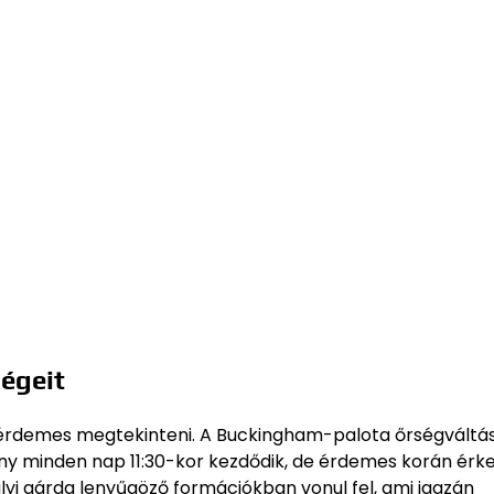
égeit
 érdemes megtekinteni. A Buckingham-palota őrségváltá
ny minden nap 11:30-kor kezdődik, de érdemes korán érke
ályi gárda lenyűgöző formációkban vonul fel, ami igazán