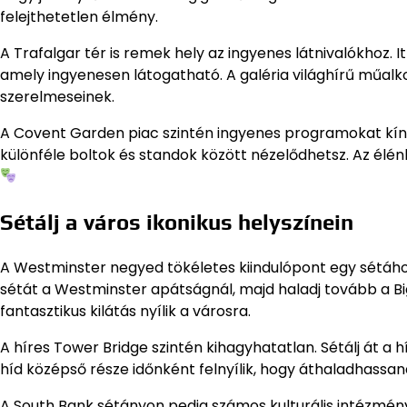
felejthetetlen élmény.
A Trafalgar tér is remek hely az ingyenes látnivalókhoz. 
amely ingyenesen látogatható. A galéria világhírű műalk
szerelmeseinek.
A Covent Garden piac szintén ingyenes programokat kínál
különféle boltok és standok között nézelődhetsz. Az élé
Sétálj a város ikonikus helyszínein
A Westminster negyed tökéletes kiindulópont egy sétához,
sétát a Westminster apátságnál, majd haladj tovább a Bi
fantasztikus kilátás nyílik a városra.
A híres Tower Bridge szintén kihagyhatatlan. Sétálj át a 
híd középső része időnként felnyílik, hogy áthaladhassan
A South Bank sétányon pedig számos kulturális intézmény 