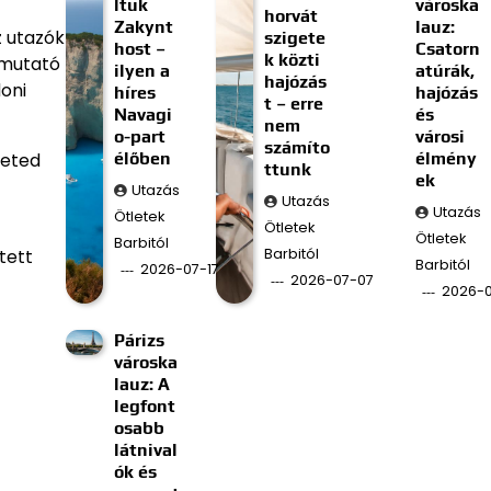
ltuk
városka
horvát
Zakynt
lauz:
z utazók
szigete
host –
Csatorn
k közti
tmutató
ilyen a
atúrák,
hajózás
oni
híres
hajózás
t – erre
Navagi
és
nem
o-part
városi
számíto
élőben
élmény
heted
ttunk
ek
Utazás
Utazás
Utazás
Ötletek
Ötletek
Ötletek
Barbitól
Barbitól
tett
Barbitól
2026-07-17
2026-07-07
2026-
Párizs
városka
lauz: A
legfont
osabb
látnival
ók és