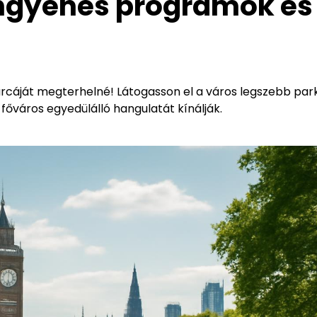
Ingyenes programok és
tárcáját megterhelné! Látogasson el a város legszebb park
főváros egyedülálló hangulatát kínálják.