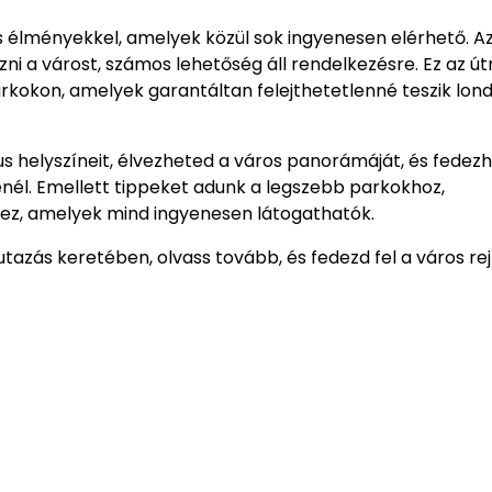
 és élményekkel, amelyek közül sok ingyenesen elérhető. A
i a várost, számos lehetőség áll rendelkezésre. Ez az ú
kokon, amelyek garantáltan felejthetetlenné teszik lond
s helyszíneit, élvezheted a város panorámáját, és fedez
öltenél. Emellett tippeket adunk a legszebb parkokhoz,
ez, amelyek mind ingyenesen látogathatók.
zás keretében, olvass tovább, és fedezd fel a város rej