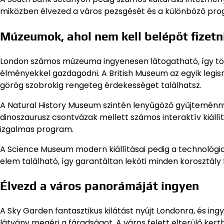
miközben élvezed a város pezsgését és a különböző pr
Múzeumok, ahol nem kell belépőt fizetn
London számos múzeuma ingyenesen látogatható, így töké
élményekkel gazdagodni. A British Museum az egyik legi
görög szobrokig rengeteg érdekességet találhatsz.
A Natural History Museum szintén lenyűgöző gyűjteménnye
dinoszaurusz csontvázak mellett számos interaktív kiáll
izgalmas program.
A Science Museum modern kiállításai pedig a technológia
elem található, így garantáltan leköti minden korosztály
Élvezd a város panorámáját ingyen
A Sky Garden fantasztikus kilátást nyújt Londonra, és ing
látvány megéri a fáradságot. A város felett elterülő ke