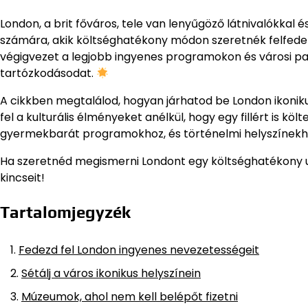
London, a brit főváros, tele van lenyűgöző látnivalókkal
számára, akik költséghatékony módon szeretnék felfedezn
végigvezet a legjobb ingyenes programokon és városi par
tartózkodásodat.
A cikkben megtalálod, hogyan járhatod be London ikoniku
fel a kulturális élményeket anélkül, hogy egy fillért is k
gyermekbarát programokhoz, és történelmi helyszínekh
Ha szeretnéd megismerni Londont egy költséghatékony uta
kincseit!
Tartalomjegyzék
Fedezd fel London ingyenes nevezetességeit
Sétálj a város ikonikus helyszínein
Múzeumok, ahol nem kell belépőt fizetni