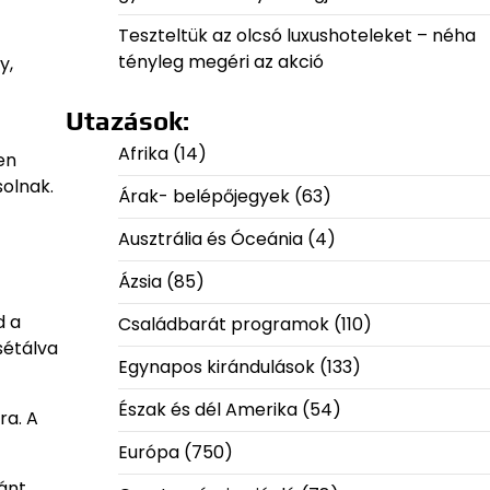
Teszteltük az olcsó luxushoteleket – néha
tényleg megéri az akció
y,
Utazások:
Afrika
(14)
en
solnak.
Árak- belépőjegyek
(63)
Ausztrália és Óceánia
(4)
Ázsia
(85)
d a
Családbarát programok
(110)
sétálva
Egynapos kirándulások
(133)
Észak és dél Amerika
(54)
ra. A
Európa
(750)
ánt,