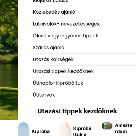
Időjárás kalauz
Közlekedés ajánló
Látnivalók- nevezetességek
Olcsó vagy ingyenes tippek
Szállás ajánló
Utazás költségek
Utazási tippek kezdőknek
Útinapló-Kipróbáltuk
Útitervek
Utazási tippek kezdőknek
Amszte
Kipróbá
Kipróbá
rdam
ltuk a