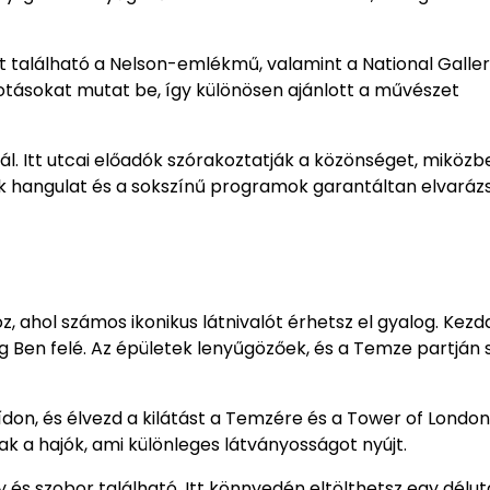
Itt található a Nelson-emlékmű, valamint a National Galler
otásokat mutat be, így különösen ajánlott a művészet
. Itt utcai előadók szórakoztatják a közönséget, miközb
nk hangulat és a sokszínű programok garantáltan elvaráz
 ahol számos ikonikus látnivalót érhetsz el gyalog. Kezd
g Ben felé. Az épületek lenyűgözőek, és a Temze partján 
hídon, és élvezd a kilátást a Temzére és a Tower of London
ak a hajók, ami különleges látványosságot nyújt.
és szobor található. Itt könnyedén eltölthetsz egy délut