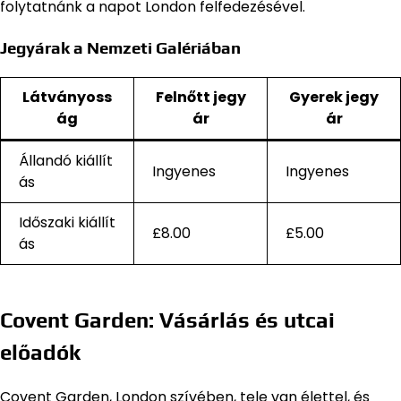
folytatnánk a napot London felfedezésével.
Jegyárak a Nemzeti Galériában
Látványoss
Felnőtt jegy
Gyerek jegy
ág
ár
ár
Állandó kiállít
Ingyenes
Ingyenes
ás
Időszaki kiállít
£8.00
£5.00
ás
Covent Garden: Vásárlás és utcai
előadók
Covent Garden, London szívében, tele van élettel, és