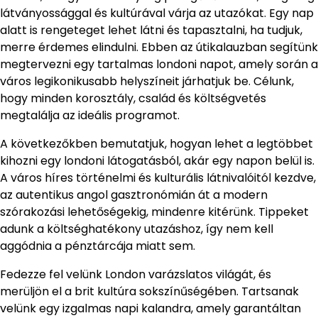
látványossággal és kultúrával várja az utazókat. Egy nap
alatt is rengeteget lehet látni és tapasztalni, ha tudjuk,
merre érdemes elindulni. Ebben az útikalauzban segítünk
megtervezni egy tartalmas londoni napot, amely során a
város legikonikusabb helyszíneit járhatjuk be. Célunk,
hogy minden korosztály, család és költségvetés
megtalálja az ideális programot.
A következőkben bemutatjuk, hogyan lehet a legtöbbet
kihozni egy londoni látogatásból, akár egy napon belül is.
A város híres történelmi és kulturális látnivalóitól kezdve,
az autentikus angol gasztronómián át a modern
szórakozási lehetőségekig, mindenre kitérünk. Tippeket
adunk a költséghatékony utazáshoz, így nem kell
aggódnia a pénztárcája miatt sem.
Fedezze fel velünk London varázslatos világát, és
merüljön el a brit kultúra sokszínűségében. Tartsanak
velünk egy izgalmas napi kalandra, amely garantáltan