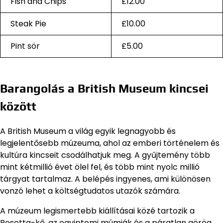
Fish and Chips
£12.00
Steak Pie
£10.00
Pint sör
£5.00
Barangolás a British Museum kincsei
között
A British Museum a világ egyik legnagyobb és
legjelentősebb múzeuma, ahol az emberi történelem és
kultúra kincseit csodálhatjuk meg. A gyűjtemény több
mint kétmillió évet ölel fel, és több mint nyolc millió
tárgyat tartalmaz. A belépés ingyenes, ami különösen
vonzó lehet a költségtudatos utazók számára.
A múzeum legismertebb kiállításai közé tartozik a
Rosetta-kő, az egyiptomi múmiák és a páratlan görög