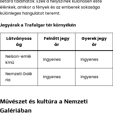
sétára találhatók. Ezek a helyszínek különösen este
élénkek, amikor a fények és az emberek sokasága
különleges hangulatot teremt.
Jegyárak a Trafalgar tér környékén
Látványoss
Felnőtt jegy
Gyerek jegy
ág
ár
ár
Nelson-emlé
Ingyenes
Ingyenes
kmű
Nemzeti Galé
Ingyenes
Ingyenes
ria
Művészet és kultúra a Nemzeti
Galériában