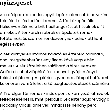
nyüzsgését
A Trafalgar tér London egyik legforgalmasabb helyszíne,
tele élettel és történelemmel. A tér közepén álló
Nelson-emlékmű a brit haditengerészet hőseinek állít
emléket. A tér körüli szobrok és épületek remek
fotótémák, és számos rendezvénynek adnak otthont
egész évben.
A tér környékén számos kávézó és étterem található,
ahol megpihenhetünk egy finom kávé vagy ebéd
mellett. A tér közelében található a híres Nemzeti
Galéria is, ahol világhírű festmények gyűjteményét
tekinthetjük meg. A galéria ingyenesen látogatható, ami
különösen vonzó lehet a költségtudatos utazók számára.
A Trafalgar tér remek kiindulópont a környező látnivalók
felfedezéséhez is, mint például a Leicester Square vagy a
Piccadilly Circus, amelyek mindössze néhány perc