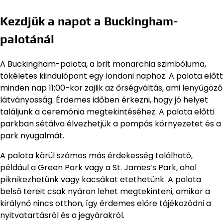
Kezdjük a napot a Buckingham-
palotánál
A Buckingham-palota, a brit monarchia szimbóluma,
tökéletes kiindulópont egy londoni naphoz. A palota előtt
minden nap 11:00-kor zajlik az őrségváltás, ami lenyűgöző
látványosság. Érdemes időben érkezni, hogy jó helyet
találjunk a ceremónia megtekintéséhez. A palota előtti
parkban sétálva élvezhetjük a pompás környezetet és a
park nyugalmát.
A palota körül számos más érdekesség található,
például a Green Park vagy a St. James’s Park, ahol
piknikezhetünk vagy kacsákat etethetünk. A palota
belső tereit csak nyáron lehet megtekinteni, amikor a
királynő nincs otthon, így érdemes előre tájékozódni a
nyitvatartásról és a jegyárakról.