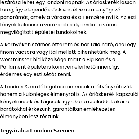
lezárása lehet egy londoni napnak. Az óriáskerék lassan
forog, így elegendő időnk van élvezni a lenyűgöző
panorámát, amely a városra és a Temzére nyílik. Az esti
fények különösen varázslatosak, amikor a város
megvilágított épületei tündökölnek.
A környéken számos étterem és bár található, ahol egy
finom vacsora vagy ital mellett pihenhetünk meg. A
Westminster híd közelsége miatt a Big Ben és a
Parlament épülete is könnyen elérhető innen, így
érdemes egy esti sétát tenni.
A Londoni Szem látogatása nemcsak a látványról szól,
hanem a különleges élményről is. Az óriáskerék kapszulái
kényelmesek és tágasak, így akár a családdal, akár a
barátokkal érkezünk, garantáltan emlékezetes
élményben lesz részünk.
Jegyárak a Londoni Szemen