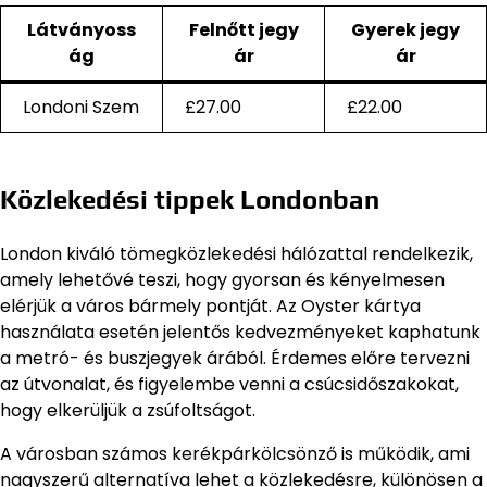
Látványoss
Felnőtt jegy
Gyerek jegy
ág
ár
ár
Londoni Szem
£27.00
£22.00
Közlekedési tippek Londonban
London kiváló tömegközlekedési hálózattal rendelkezik,
amely lehetővé teszi, hogy gyorsan és kényelmesen
elérjük a város bármely pontját. Az Oyster kártya
használata esetén jelentős kedvezményeket kaphatunk
a metró- és buszjegyek árából. Érdemes előre tervezni
az útvonalat, és figyelembe venni a csúcsidőszakokat,
hogy elkerüljük a zsúfoltságot.
A városban számos kerékpárkölcsönző is működik, ami
nagyszerű alternatíva lehet a közlekedésre, különösen a