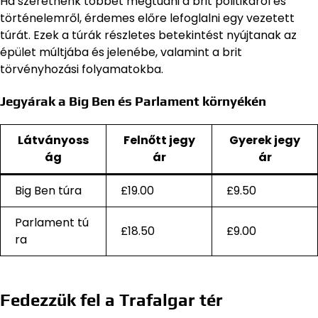
Ha szeretnénk többet megtudni a brit politikáról és
történelemről, érdemes előre lefoglalni egy vezetett
túrát. Ezek a túrák részletes betekintést nyújtanak az
épület múltjába és jelenébe, valamint a brit
törvényhozási folyamatokba.
Jegyárak a Big Ben és Parlament környékén
Látványoss
Felnőtt jegy
Gyerek jegy
ág
ár
ár
Big Ben túra
£19.00
£9.50
Parlament tú
£18.50
£9.00
ra
Fedezzük fel a Trafalgar tér