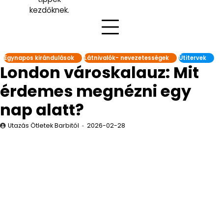
kezdőknek.
Egynapos kirándulások
Látnivalók- nevezetességek
Útitervek
London városkalauz: Mit
érdemes megnézni egy
nap alatt?
Utazás Ötletek Barbitól
2026-02-28