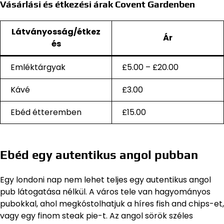
Vásárlási és étkezési árak Covent Gardenben
Látványosság/étkez
Ár
és
Emléktárgyak
£5.00 – £20.00
Kávé
£3.00
Ebéd étteremben
£15.00
Ebéd egy autentikus angol pubban
Egy londoni nap nem lehet teljes egy autentikus angol
pub látogatása nélkül. A város tele van hagyományos
pubokkal, ahol megkóstolhatjuk a híres fish and chips-et,
vagy egy finom steak pie-t. Az angol sörök széles