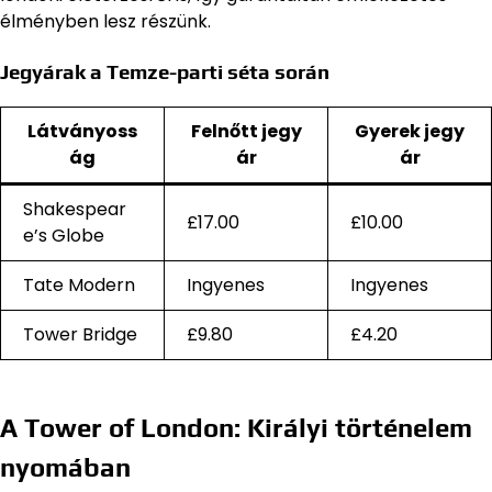
élményben lesz részünk.
Jegyárak a Temze-parti séta során
Látványoss
Felnőtt jegy
Gyerek jegy
ág
ár
ár
Shakespear
£17.00
£10.00
e’s Globe
Tate Modern
Ingyenes
Ingyenes
Tower Bridge
£9.80
£4.20
A Tower of London: Királyi történelem
nyomában