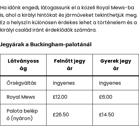
Ha időnk engedi, látogassunk el a közeli Royal Mews-ba
is, ahol a királyi hintókat és járműveket tekinthetjük meg.
Ez a helyszín különösen érdekes lehet a történelem és a
királyi család iránt érdeklődők számára.
Jegyárak a Buckingham-palotánál
Látványoss
Felnőtt jegy
Gyerek jegy
ág
ár
ár
Őrségváltás
Ingyenes
Ingyenes
Royal Mews
£12.00
£6.00
Palota belép
£26.50
£14.50
ő (nyáron)