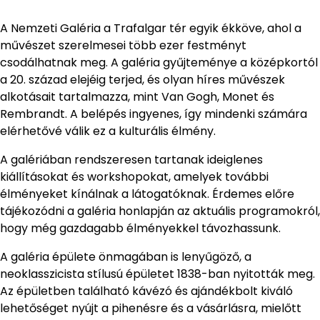
A Nemzeti Galéria a Trafalgar tér egyik ékköve, ahol a
művészet szerelmesei több ezer festményt
csodálhatnak meg. A galéria gyűjteménye a középkortól
a 20. század elejéig terjed, és olyan híres művészek
alkotásait tartalmazza, mint Van Gogh, Monet és
Rembrandt. A belépés ingyenes, így mindenki számára
elérhetővé válik ez a kulturális élmény.
A galériában rendszeresen tartanak ideiglenes
kiállításokat és workshopokat, amelyek további
élményeket kínálnak a látogatóknak. Érdemes előre
tájékozódni a galéria honlapján az aktuális programokról,
hogy még gazdagabb élményekkel távozhassunk.
A galéria épülete önmagában is lenyűgöző, a
neoklasszicista stílusú épületet 1838-ban nyitották meg.
Az épületben található kávézó és ajándékbolt kiváló
lehetőséget nyújt a pihenésre és a vásárlásra, mielőtt