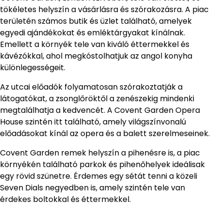
tökéletes helyszín a vásárlásra és szórakozásra. A piac
területén számos butik és üzlet található, amelyek
egyedi ajándékokat és emléktárgyakat kínálnak.
Emellett a környék tele van kiváló éttermekkel és
kávézókkal, ahol megkóstolhatjuk az angol konyha
különlegességeit.
Az utcai előadók folyamatosan szórakoztatják a
látogatókat, a zsonglőröktől a zenészekig mindenki
megtalálhatja a kedvencét. A Covent Garden Opera
House szintén itt található, amely világszínvonalú
előadásokat kínál az opera és a balett szerelmeseinek.
Covent Garden remek helyszín a pihenésre is, a piac
környékén található parkok és pihenőhelyek ideálisak
egy rövid szünetre. Érdemes egy sétát tenni a közeli
Seven Dials negyedben is, amely szintén tele van
érdekes boltokkal és éttermekkel.