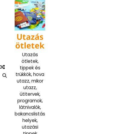
Skip
to
content
Utazás
ötletek
Utazás
ötletek,
tippek és
trükkök, hova
utazz, mikor
utazz,
útitervek,
programok,
látnivalók,
bakancslistás
helyek,
utazási
tippek