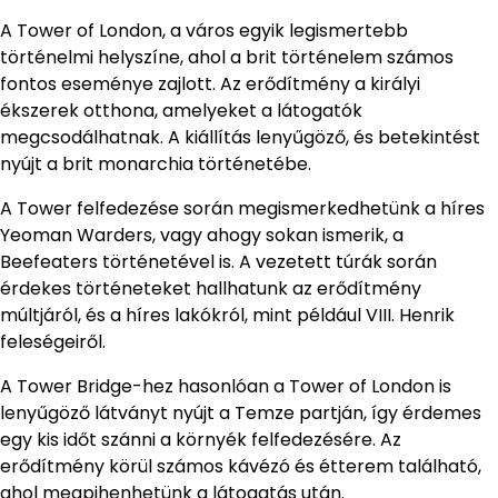
A Tower of London, a város egyik legismertebb
történelmi helyszíne, ahol a brit történelem számos
fontos eseménye zajlott. Az erődítmény a királyi
ékszerek otthona, amelyeket a látogatók
megcsodálhatnak. A kiállítás lenyűgöző, és betekintést
nyújt a brit monarchia történetébe.
A Tower felfedezése során megismerkedhetünk a híres
Yeoman Warders, vagy ahogy sokan ismerik, a
Beefeaters történetével is. A vezetett túrák során
érdekes történeteket hallhatunk az erődítmény
múltjáról, és a híres lakókról, mint például VIII. Henrik
feleségeiről.
A Tower Bridge-hez hasonlóan a Tower of London is
lenyűgöző látványt nyújt a Temze partján, így érdemes
egy kis időt szánni a környék felfedezésére. Az
erődítmény körül számos kávézó és étterem található,
ahol megpihenhetünk a látogatás után.