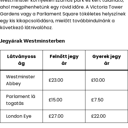
Westminster környékén számos park és kert található,
ahol megpihenhetünk egy rövid időre. A Victoria Tower
Gardens vagy a Parliament Square tökéletes helyszínek
egy kis kikapcsolódásra, mielőtt továbbindulnánk a
következő látnivalóhoz.
Jegyárak Westminsterben
Látványoss
Felnőtt jegy
Gyerek jegy
ág
ár
ár
Westminster
£23.00
£10.00
Abbey
Parlament lá
£15.00
£7.50
togatás
London Eye
£27.00
£22.00