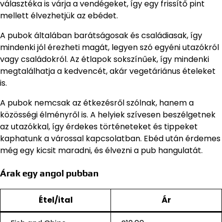
választéka is várja a vendégeket, így egy frissítő pint
mellett élvezhetjük az ebédet.
A pubok általában barátságosak és családiasak, így
mindenki jól érezheti magát, legyen szó egyéni utazókról
vagy családokról. Az étlapok sokszínűek, így mindenki
megtalálhatja a kedvencét, akár vegetáriánus ételeket
is.
A pubok nemcsak az étkezésről szólnak, hanem a
közösségi élményről is. A helyiek szívesen beszélgetnek
az utazókkal, így érdekes történeteket és tippeket
kaphatunk a várossal kapcsolatban. Ebéd után érdemes
még egy kicsit maradni, és élvezni a pub hangulatát.
Árak egy angol pubban
Étel/ital
Ár