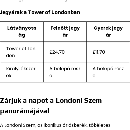
Jegyárak a Tower of Londonban
Látványoss
Felnőtt jegy
Gyerek jegy
ág
ár
ár
Tower of Lon
£24.70
£11.70
don
Királyi ékszer
A belépő rész
A belépő rész
ek
e
e
Zárjuk a napot a Londoni Szem
panorámájával
A Londoni Szem, az ikonikus óriáskerék, tökéletes