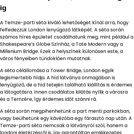
ig
A Temze-parti séta kiváló lehetőséget kínál arra, hogy
felfedezzük London lenyűgöző látképét. A séta során
számos híres épületet csodálhatunk meg, mint például a
Shakespeare’s Globe Színház, a Tate Modern vagy a
Millenium Bridge. Ezek a helyszínek különösen este, a
város fényeiben tündöklően mutatnak.
A séta célállomása a Tower Bridge, London egyik
legismertebb hídja. A híd látványa önmagában is
lenyűgöző, de a híd tetején található kiállítás is érdemes
a látogatásra. Innen csodálatos kilátás nyílik a városra
és a Temzére, így érdemes időt szánni rá.
A séta során megpihenhetünk a part menti parkokban,
vagy beülhetünk egy kávézóba egy fárasztó nap után. A
Temze-parti séta nemcsak a látványról szól, hanem a
londoni életérzésről is, így garantáltan emlékezetes