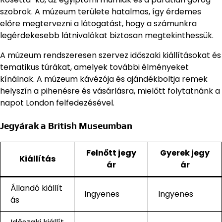
szobrok. A múzeum területe hatalmas, így érdemes
előre megtervezni a látogatást, hogy a számunkra
legérdekesebb látnivalókat biztosan megtekinthessük.
A múzeum rendszeresen szervez időszaki kiállításokat és
tematikus túrákat, amelyek további élményeket
kínálnak. A múzeum kávézója és ajándékboltja remek
helyszín a pihenésre és vásárlásra, mielőtt folytatnánk a
napot London felfedezésével.
Jegyárak a British Museumban
Felnőtt jegy
Gyerek jegy
Kiállítás
ár
ár
Állandó kiállít
Ingyenes
Ingyenes
ás