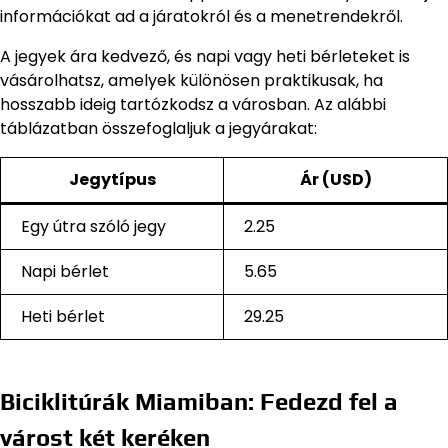
információkat ad a járatokról és a menetrendekről.
A jegyek ára kedvező, és napi vagy heti bérleteket is
vásárolhatsz, amelyek különösen praktikusak, ha
hosszabb ideig tartózkodsz a városban. Az alábbi
táblázatban összefoglaljuk a jegyárakat:
Jegytípus
Ár (USD)
Egy útra szóló jegy
2.25
Napi bérlet
5.65
Heti bérlet
29.25
Biciklitúrák Miamiban: Fedezd fel a
várost két keréken