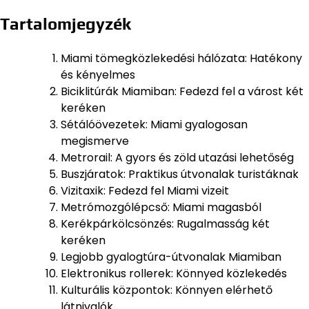
Tartalomjegyzék
Miami tömegközlekedési hálózata: Hatékony
és kényelmes
Biciklitúrák Miamiban: Fedezd fel a várost két
keréken
Sétálóövezetek: Miami gyalogosan
megismerve
Metrorail: A gyors és zöld utazási lehetőség
Buszjáratok: Praktikus útvonalak turistáknak
Vizitaxik: Fedezd fel Miami vizeit
Metrómozgólépcső: Miami magasból
Kerékpárkölcsönzés: Rugalmasság két
keréken
Legjobb gyalogtúra-útvonalak Miamiban
Elektronikus rollerek: Könnyed közlekedés
Kulturális központok: Könnyen elérhető
látnivalók