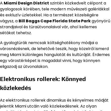
A
Miami Design District
szintén közkedvelt célpont a
gyalogosok körében, tele modern művészeti galériákkal
és exkluzív üzletekkel. Ha a természet közelségére
vágysz, a
Bill Baggs Cape Florida State Park
gyönyörű
strandjaival és túraútvonalaival vár, ahol kellemes
sétákat tehetsz.
A gyalogtúrák nemcsak költséghatékony módjai a
városnézésnek, de lehetővé teszik, hogy közelről ismerd
meg Miami különleges hangulatát és kultúráját. Érdemes
egy várostérképet is magaddal vinni, hogy könnyen
eligazodj az útvonalakon.
Elektronikus rollerek: Könnyed
közlekedés
Az elektronikus rollerek dinamikus és kényelmes módját
jelentik Miami utcáin való közlekedésnek. Az olyan