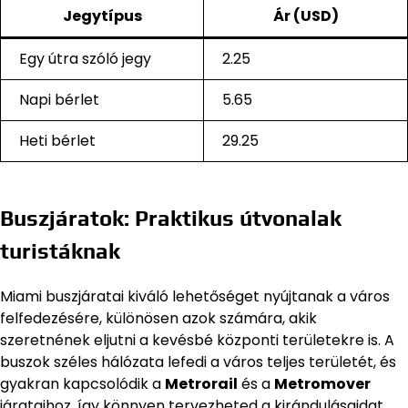
Jegytípus
Ár (USD)
Egy útra szóló jegy
2.25
Napi bérlet
5.65
Heti bérlet
29.25
Buszjáratok: Praktikus útvonalak
turistáknak
Miami buszjáratai kiváló lehetőséget nyújtanak a város
felfedezésére, különösen azok számára, akik
szeretnének eljutni a kevésbé központi területekre is. A
buszok széles hálózata lefedi a város teljes területét, és
gyakran kapcsolódik a
Metrorail
és a
Metromover
járataihoz, így könnyen tervezheted a kirándulásaidat.