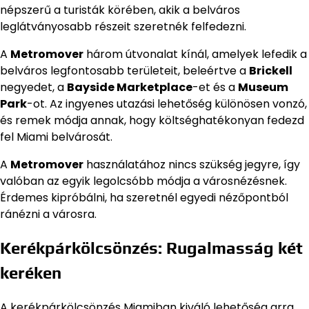
népszerű a turisták körében, akik a belváros
leglátványosabb részeit szeretnék felfedezni.
A
Metromover
három útvonalat kínál, amelyek lefedik a
belváros legfontosabb területeit, beleértve a
Brickell
negyedet, a
Bayside Marketplace
-et és a
Museum
Park
-ot. Az ingyenes utazási lehetőség különösen vonzó,
és remek módja annak, hogy költséghatékonyan fedezd
fel Miami belvárosát.
A
Metromover
használatához nincs szükség jegyre, így
valóban az egyik legolcsóbb módja a városnézésnek.
Érdemes kipróbálni, ha szeretnél egyedi nézőpontból
ránézni a városra.
Kerékpárkölcsönzés: Rugalmasság két
keréken
A kerékpárkölcsönzés Miamiban kiváló lehetőség arra,