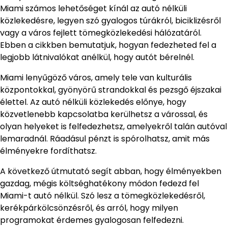
Miami számos lehetőséget kínál az autó nélküli
közlekedésre, legyen szó gyalogos túrákról, biciklizésről
vagy a város fejlett tömegközlekedési hálózatáról.
Ebben a cikkben bemutatjuk, hogyan fedezheted fel a
legjobb látnivalókat anélkül, hogy autót bérelnél.
Miami lenyűgöző város, amely tele van kulturális
központokkal, gyönyörű strandokkal és pezsgő éjszakai
élettel. Az autó nélküli közlekedés előnye, hogy
közvetlenebb kapcsolatba kerülhetsz a várossal, és
olyan helyeket is felfedezhetsz, amelyekről talán autóval
lemaradnál. Ráadásul pénzt is spórolhatsz, amit más
élményekre fordíthatsz.
A következő útmutató segít abban, hogy élményekben
gazdag, mégis költséghatékony módon fedezd fel
Miami-t autó nélkül. Szó lesz a tömegközlekedésről,
kerékpárkölcsönzésről, és arról, hogy milyen
programokat érdemes gyalogosan felfedezni.