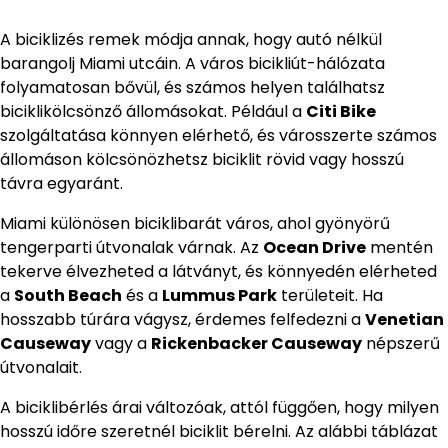
A biciklizés remek módja annak, hogy autó nélkül
barangolj Miami utcáin. A város bicikliút-hálózata
folyamatosan bővül, és számos helyen találhatsz
biciklikölcsönző állomásokat. Például a
Citi Bike
szolgáltatása könnyen elérhető, és városszerte számos
állomáson kölcsönözhetsz biciklit rövid vagy hosszú
távra egyaránt.
Miami különösen biciklibarát város, ahol gyönyörű
tengerparti útvonalak várnak. Az
Ocean Drive
mentén
tekerve élvezheted a látványt, és könnyedén elérheted
a
South Beach
és a
Lummus Park
területeit. Ha
hosszabb túrára vágysz, érdemes felfedezni a
Venetian
Causeway
vagy a
Rickenbacker Causeway
népszerű
útvonalait.
A biciklibérlés árai változóak, attól függően, hogy milyen
hosszú időre szeretnél biciklit bérelni. Az alábbi táblázat