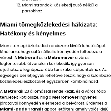
Miami strandok: Közlekedj autó nélkül a
partokhoz
Miami tömegközlekedési hálózata:
Hatékony és kényelmes
Miami tömegközlekedési rendszere kiváló lehetőséget
kínál arra, hogy autó nélkül is könnyedén felfedezd a
várost. A
Metrorail
és a
Metromover
a város
legfontosabb útvonalain közlekedik, így gyorsan
eljuthatsz a legnépszerűbb turisztikai célpontokhoz. Az
egységes bérletjegyek lehetővé teszik, hogy a különböző
közlekedési eszközöket egyszerűen kombinálhasd.
A
Metrorail
23 állomással rendelkezik, és a város főbb
területeit köti össze, míg a
Metromover
ingyenes
járataival könnyedén elérheted a belvárost. Érdemes a
Miami-Dade Transit
appot letölteni, amely valós idejű