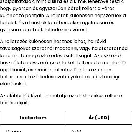
szolgáltatások, mint a
Bird
és a
Lime
, lehetővé teszik,
hogy gyorsan és egyszerűen bérelj rollert a város
különböző pontjain. A rollerek különösen népszerűek a
fiatalok és a turisták körében, akik rugalmasan és
gyorsan szeretnék felfedezni a várost.
A rollerezés különösen hasznos lehet, ha rövid
távolságokat szeretnél megtenni, vagy ha el szeretnéd
kerülni a tömegközlekedés zsúfoltságát. Az eszközök
használata egyszerű: csak le kell töltened a megfelelő
applikációt, és máris indulhatsz. Fontos azonban
betartani a közlekedési szabályokat és a biztonsági
előírásokat.
Az alábbi táblázat bemutatja az elektronikus rollerek
bérlési díjait:
Időtartam
Ár (USD)
10 perc
2.00