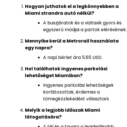
Hogyan juthatok el a legkönnyebben a
Miami strandra autó nélkül?
A buszjáratok és a vizitaxik gyors és
egyszerű módjai a partok elérésének.
Mennyibe kerül a Metrorail használata
egy napra?
A napi bérlet ára 5.65 USD.
Hol találhatok ingyenes parkolási
lehetőséget Miamiban?
Ingyenes parkolási lehetőségek
korlátozottak, érdemes a
tömegközlekedést választani.
Melyik a legjobb időszak Miami
látogatására?
A tél és a tavasz a legideálisabb,