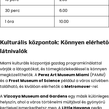
30 perc
6.00
1 óra
10.00
Kulturális központok: Könnyen elérhető
látnivalók
Miami kulturális központjai gazdag programkínálattal
várják a látogatókat, és tömegközlekedéssel is könnyen
megközelíthetők. A
Perez Art Museum Miami
(PAMM)
és a
Frost Museum of Science
például a város szívében
található, és kiválóan elérhetők a
Metromover
-rel.
A
Vizcaya Museum and Gardens
egy másik különleges
helyszín, ahol a város történelmi múltjával és gyönyörű
kertjeivel ismerkedhetsz meg. A
Little Havana
pedig