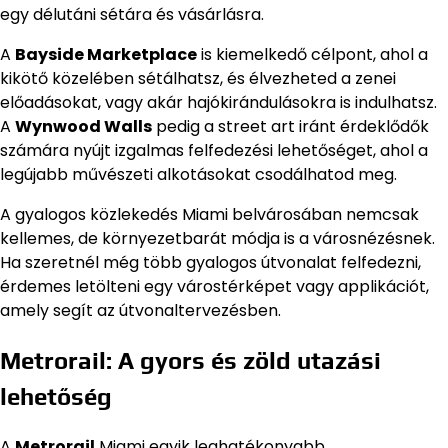
egy délutáni sétára és vásárlásra.
A
Bayside Marketplace
is kiemelkedő célpont, ahol a
kikötő közelében sétálhatsz, és élvezheted a zenei
előadásokat, vagy akár hajókirándulásokra is indulhatsz.
A
Wynwood Walls
pedig a street art iránt érdeklődők
számára nyújt izgalmas felfedezési lehetőséget, ahol a
legújabb művészeti alkotásokat csodálhatod meg.
A gyalogos közlekedés Miami belvárosában nemcsak
kellemes, de környezetbarát módja is a városnézésnek.
Ha szeretnél még több gyalogos útvonalat felfedezni,
érdemes letölteni egy várostérképet vagy applikációt,
amely segít az útvonaltervezésben.
Metrorail: A gyors és zöld utazási
lehetőség
A
Metrorail
Miami egyik leghatékonyabb