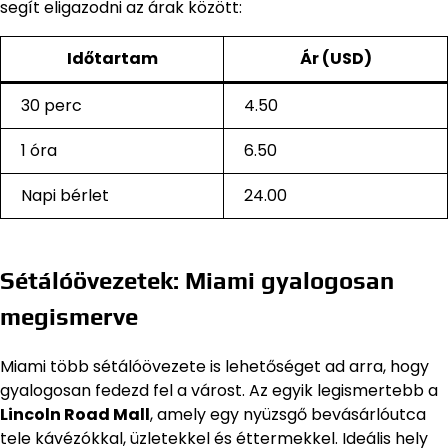
segít eligazodni az árak között:
Időtartam
Ár (USD)
30 perc
4.50
1 óra
6.50
Napi bérlet
24.00
Sétálóövezetek: Miami gyalogosan
megismerve
Miami több sétálóövezete is lehetőséget ad arra, hogy
gyalogosan fedezd fel a várost. Az egyik legismertebb a
Lincoln Road Mall
, amely egy nyüzsgő bevásárlóutca
tele kávézókkal, üzletekkel és éttermekkel. Ideális hely