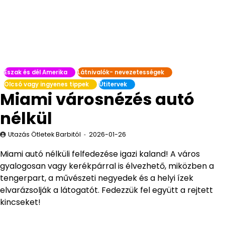
Észak és dél Amerika
Látnivalók- nevezetességek
Olcsó vagy ingyenes tippek
Útitervek
Miami városnézés autó
nélkül
Utazás Ötletek Barbitól
2026-01-26
Miami autó nélküli felfedezése igazi kaland! A város
gyalogosan vagy kerékpárral is élvezhető, miközben a
tengerpart, a művészeti negyedek és a helyi ízek
elvarázsolják a látogatót. Fedezzük fel együtt a rejtett
kincseket!