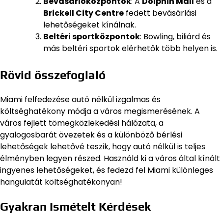
Bevásárlóközpontok
: A
Dolphin Mall
és a
Brickell City Centre
fedett bevásárlási
lehetőségeket kínálnak.
Beltéri sportközpontok
: Bowling, biliárd és
más beltéri sportok elérhetők több helyen is.
Rövid összefoglaló
Miami felfedezése autó nélkül izgalmas és
költséghatékony módja a város megismerésének. A
város fejlett tömegközlekedési hálózata, a
gyalogosbarát övezetek és a különböző bérlési
lehetőségek lehetővé teszik, hogy autó nélkül is teljes
élményben legyen részed. Használd ki a város által kínált
ingyenes lehetőségeket, és fedezd fel Miami különleges
hangulatát költséghatékonyan!
Gyakran Ismételt Kérdések