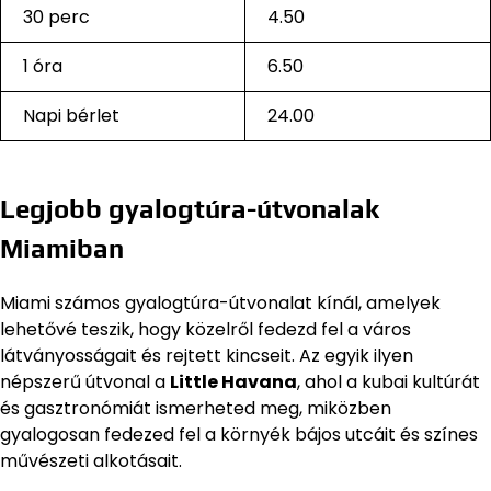
30 perc
4.50
1 óra
6.50
Napi bérlet
24.00
Legjobb gyalogtúra-útvonalak
Miamiban
Miami számos gyalogtúra-útvonalat kínál, amelyek
lehetővé teszik, hogy közelről fedezd fel a város
látványosságait és rejtett kincseit. Az egyik ilyen
népszerű útvonal a
Little Havana
, ahol a kubai kultúrát
és gasztronómiát ismerheted meg, miközben
gyalogosan fedezed fel a környék bájos utcáit és színes
művészeti alkotásait.