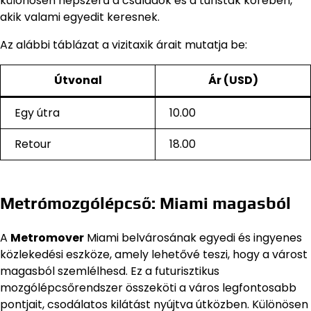
különösen népszerű a családok és a turisták körében,
akik valami egyedit keresnek.
Az alábbi táblázat a vizitaxik árait mutatja be:
Útvonal
Ár (USD)
Egy útra
10.00
Retour
18.00
Metrómozgólépcső: Miami magasból
A
Metromover
Miami belvárosának egyedi és ingyenes
közlekedési eszköze, amely lehetővé teszi, hogy a várost
magasból szemlélhesd. Ez a futurisztikus
mozgólépcsőrendszer összeköti a város legfontosabb
pontjait, csodálatos kilátást nyújtva útközben. Különösen