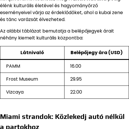
élénk kulturális életével és hagyományőrző
eseményeivel várja az érdeklődőket, ahol a kubai zene
és tánc varázsát élvezheted.
Az alábbi táblázat bemutatja a belépőjegyek árait
néhány kiemelt kulturális központba:
Látnivaló
Belépőjegy ára (USD)
PAMM
16.00
Frost Museum
29.95
Vizcaya
22.00
Miami strandok: Közlekedj autó nélkül
a partokhoz