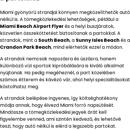
Miami gyönyörű strandjai könnyen megközelíthetők autó
nélkül is. A tömegközlekedési lehetőségek, például a
Miami Beach Airport Flyer
és a helyi buszjáratok,
közvetlen összeköttetést biztosítanak a partokkal. A
strandok, mint a
South Beach
, a
Sunny Isles Beach
és a
Crandon Park Beach
, mind elérhetők ezzel a módon.
A strandok nemcsak napozásra és úszásra, hanem
különböző vízi sportok kipróbálására is kiváló alkalmat
nyújtanak. Ha pedig megéheznél, a part közelében
számos étterem és kávézó vár, ahol helyi specialitásokat
kóstolhatsz meg.
A strandok belépése ingyenes, így költséghatékony
módja annak, hogy élvezd Miami forró napsütését.
Mindössze a tömegközlekedési jegyek árát kell
figyelembe venned, ami szintén kedvező, és lehetővé
teszi, hogy autó nélkül is elérd a legszebb partokat.