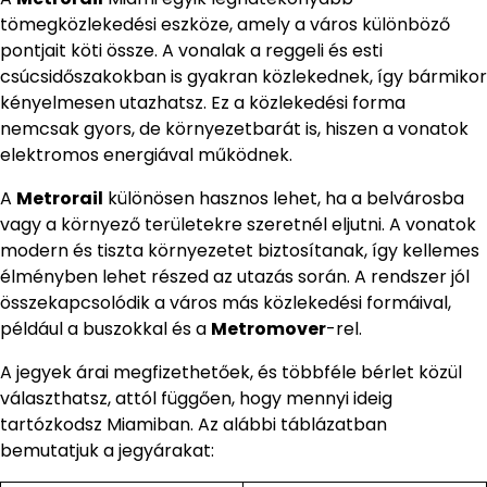
tömegközlekedési eszköze, amely a város különböző
pontjait köti össze. A vonalak a reggeli és esti
csúcsidőszakokban is gyakran közlekednek, így bármikor
kényelmesen utazhatsz. Ez a közlekedési forma
nemcsak gyors, de környezetbarát is, hiszen a vonatok
elektromos energiával működnek.
A
Metrorail
különösen hasznos lehet, ha a belvárosba
vagy a környező területekre szeretnél eljutni. A vonatok
modern és tiszta környezetet biztosítanak, így kellemes
élményben lehet részed az utazás során. A rendszer jól
összekapcsolódik a város más közlekedési formáival,
például a buszokkal és a
Metromover
-rel.
A jegyek árai megfizethetőek, és többféle bérlet közül
választhatsz, attól függően, hogy mennyi ideig
tartózkodsz Miamiban. Az alábbi táblázatban
bemutatjuk a jegyárakat: