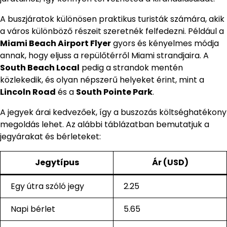
A buszjáratok különösen praktikus turisták számára, akik
a város különböző részeit szeretnék felfedezni. Például a
Miami Beach Airport Flyer
gyors és kényelmes módja
annak, hogy eljuss a repülőtérről Miami strandjaira. A
South Beach Local
pedig a strandok mentén
közlekedik, és olyan népszerű helyeket érint, mint a
Lincoln Road
és a
South Pointe Park
.
A jegyek árai kedvezőek, így a buszozás költséghatékony
megoldás lehet. Az alábbi táblázatban bemutatjuk a
jegyárakat és bérleteket:
Jegytípus
Ár (USD)
Egy útra szóló jegy
2.25
Napi bérlet
5.65