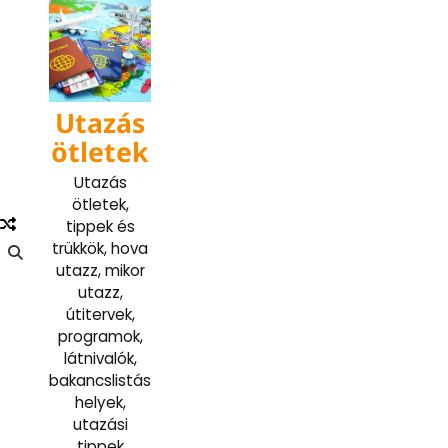
Skip
to
content
Utazás
ötletek
Utazás
ötletek,
tippek és
trükkök, hova
utazz, mikor
utazz,
útitervek,
programok,
látnivalók,
bakancslistás
helyek,
utazási
tippek