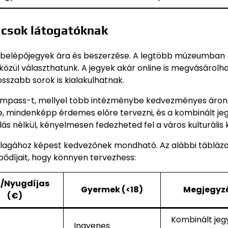
ácsok látogatóknak
a belépőjegyek ára és beszerzése. A legtöbb múzeumban
közül választhatunk. A jegyek akár online is megvásárolha
sszabb sorok is kialakulhatnak.
umpass-t, mellyel több intézménybe kedvezményes áron
e, mindenképp érdemes előre tervezni, és a kombinált je
ás nélkül, kényelmesen fedezheted fel a város kulturális k
átlagához képest kedvezőnek mondható. Az alábbi tábláz
ődíjait, hogy könnyen tervezhess:
k/Nyugdíjas
Gyermek (<18)
Megjegyz
(€)
Kombinált jegy
Ingyenes