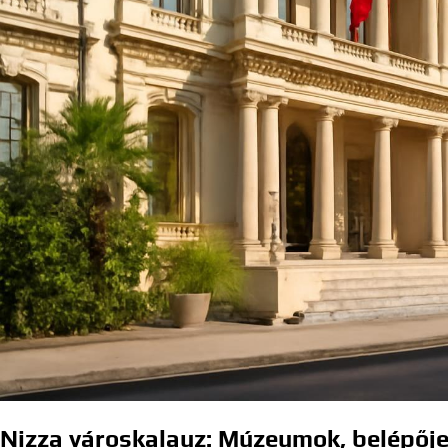
Nizza városkalauz: Múzeumok, belépője