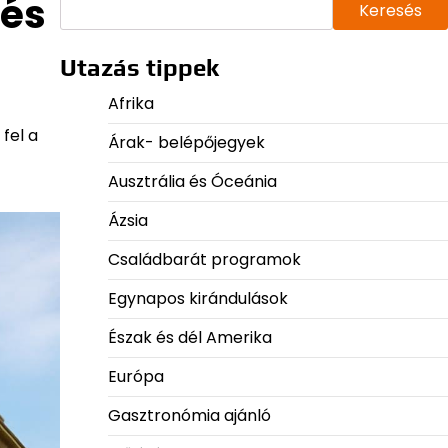
 és
Keresés
Utazás tippek
Afrika
fel a
Árak- belépőjegyek
Ausztrália és Óceánia
Ázsia
Családbarát programok
Egynapos kirándulások
Észak és dél Amerika
Európa
Gasztronómia ajánló