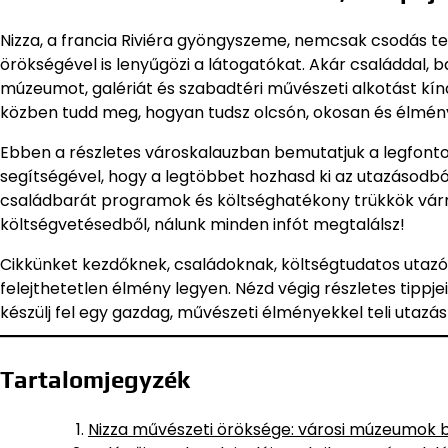
Nizza, a francia Riviéra gyöngyszeme, nemcsak csodás t
örökségével is lenyűgözi a látogatókat. Akár családdal, 
múzeumot, galériát és szabadtéri művészeti alkotást kínál.
közben tudd meg, hogyan tudsz olcsón, okosan és élmén
Ebben a részletes városkalauzban bemutatjuk a legfonto
segítségével, hogy a legtöbbet hozhasd ki az utazásodból
családbarát programok és költséghatékony trükkök várn
költségvetésedből, nálunk minden infót megtalálsz!
Cikkünket kezdőknek, családoknak, költségtudatos utaz
felejthetetlen élmény legyen. Nézd végig részletes tippje
készülj fel egy gazdag, művészeti élményekkel teli utazás
Tartalomjegyzék
Nizza művészeti öröksége: városi múzeumok