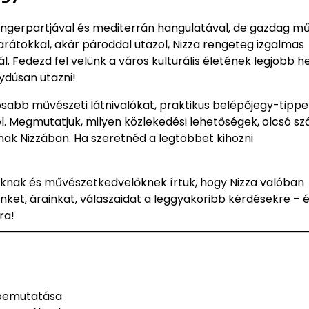
engerpartjával és mediterrán hangulatával, de gazdag mű
barátokkal, akár pároddal utazol, Nizza rengeteg izgalmas
 Fedezd fel velünk a város kulturális életének legjobb hel
ydúsan utazni!
sabb művészeti látnivalókat, praktikus belépőjegy-tippe
. Megmutatjuk, milyen közlekedési lehetőségek, olcsó szá
ak Nizzában. Ha szeretnéd a legtöbbet kihozni
óknak és művészetkedvelőknek írtuk, hogy Nizza valóban
inket, árainkat, válaszaidat a leggyakoribb kérdésekre – 
ra!
 bemutatása