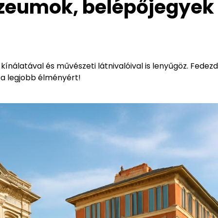
úzeumok, belépőjegyek
álatával és művészeti látnivalóival is lenyűgöz. Fedezd 
t a legjobb élményért!