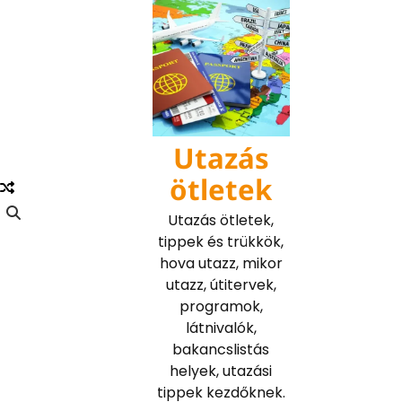
Skip
to
content
Utazás
ötletek
Utazás ötletek,
tippek és trükkök,
hova utazz, mikor
utazz, útitervek,
programok,
látnivalók,
bakancslistás
helyek, utazási
tippek kezdőknek.