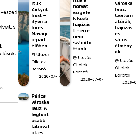
ltuk a
ltuk
városka
horvát
Zakynt
lauz:
vészeti
szigete
host –
Csatorn
k közti
ilyen a
atúrák,
hajózás
yeit, s
híres
hajózás
t – erre
Navagi
és
nem
o-part
városi
számíto
élőben
élmény
k
ttunk
ek
llások,
Utazás
Utazás
Utazás
Ötletek
Ötletek
Ötletek
Barbitól
Barbitól
Barbitól
2026-07-17
2026-07-07
2026-
és
Párizs
városka
lauz: A
legfont
osabb
látnival
ók és