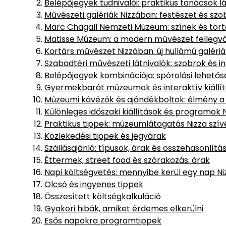
Belépőjegyek tudnivalói: praktikus tanácsok 
Művészeti galériák Nizzában: festészet és szo
Marc Chagall Nemzeti Múzeum: színek és tör
Matisse Múzeum: a modern művészet fellegv
Kortárs művészet Nizzában: új hullámú galériá
Szabadtéri művészeti látnivalók: szobrok és in
Belépőjegyek kombinációja: spórolási lehető
Gyermekbarát múzeumok és interaktív kiállí
Múzeumi kávézók és ajándékboltok: élmény a 
Különleges időszaki kiállítások és programok 
Praktikus tippek: múzeumlátogatás Nizza szí
Közlekedési tippek és jegyárak
Szállásajánló: típusok, árak és összehasonlítá
Éttermek, street food és szórakozás: árak
Napi költségvetés: mennyibe kerül egy nap N
Olcsó és ingyenes tippek
Összesített költségkalkuláció
Gyakori hibák, amiket érdemes elkerülni
Esős napokra programtippek