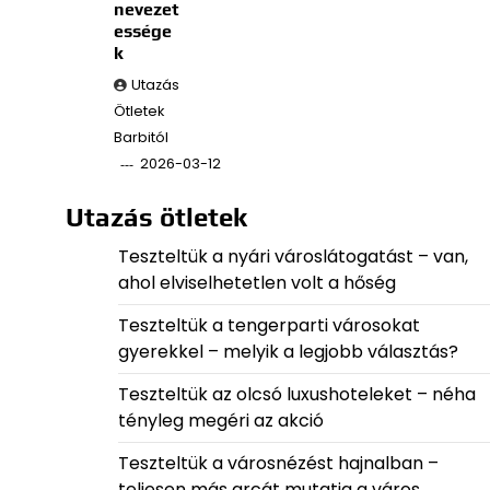
nevezet
essége
k
Utazás
Ötletek
Barbitól
2026-03-12
Utazás ötletek
Teszteltük a nyári városlátogatást – van,
ahol elviselhetetlen volt a hőség
Teszteltük a tengerparti városokat
gyerekkel – melyik a legjobb választás?
Teszteltük az olcsó luxushoteleket – néha
tényleg megéri az akció
Teszteltük a városnézést hajnalban –
teljesen más arcát mutatja a város