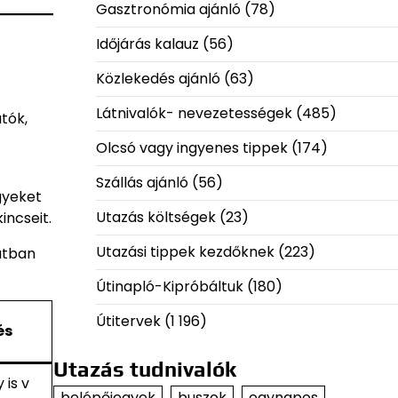
Gasztronómia ajánló
(78)
Időjárás kalauz
(56)
Közlekedés ajánló
(63)
Látnivalók- nevezetességek
(485)
tók,
Olcsó vagy ingyenes tippek
(174)
Szállás ajánló
(56)
gyeket
Utazás költségek
(23)
incseit.
Utazási tippek kezdőknek
(223)
atban
Útinapló-Kipróbáltuk
(180)
Útitervek
(1 196)
és
Utazás tudnivalók
 is v
belépőjegyek
buszok
egynapos