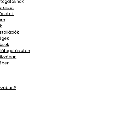
látogatóknak
brászat
ténetek
ára
k
stallációk
ségek
tások
látogatás után
Nizzában
vében
s
izzában?