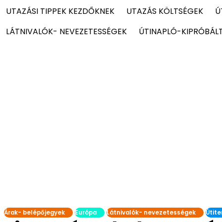
UTAZÁSI TIPPEK KEZDŐKNEK
UTAZÁS KÖLTSÉGEK
Ú
LÁTNIVALÓK- NEVEZETESSÉGEK
ÚTINAPLÓ-KIPRÓBÁL
Árak- belépőjegyek
Európa
Látnivalók- nevezetességek
Útite