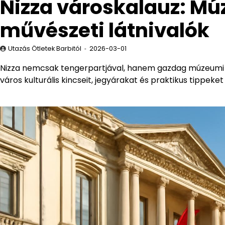
Nizza városkalauz: M
művészeti látnivalók
Utazás Ötletek Barbitól
2026-03-01
Nizza nemcsak tengerpartjával, hanem gazdag múzeumi kín
város kulturális kincseit, jegyárakat és praktikus tippeke