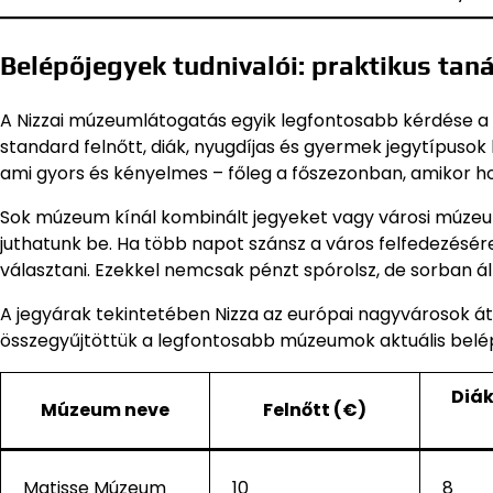
Belépőjegyek tudnivalói: praktikus tan
A Nizzai múzeumlátogatás egyik legfontosabb kérdése 
standard felnőtt, diák, nyugdíjas és gyermek jegytípusok 
ami gyors és kényelmes – főleg a főszezonban, amikor ho
Sok múzeum kínál kombinált jegyeket vagy városi múze
juthatunk be. Ha több napot szánsz a város felfedezésér
választani. Ezekkel nemcsak pénzt spórolsz, de sorban áll
A jegyárak tekintetében Nizza az európai nagyvárosok 
összegyűjtöttük a legfontosabb múzeumok aktuális belép
Diá
Múzeum neve
Felnőtt (€)
Matisse Múzeum
10
8