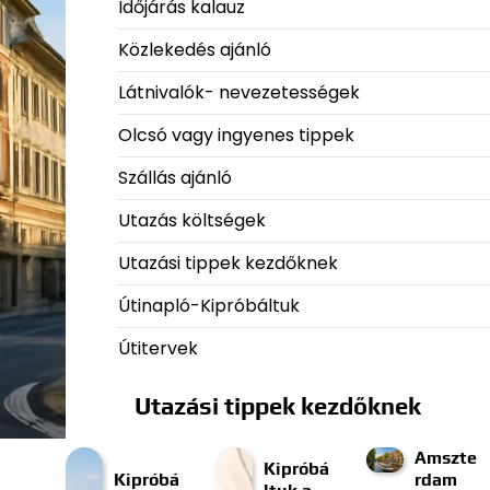
Időjárás kalauz
Közlekedés ajánló
Látnivalók- nevezetességek
Olcsó vagy ingyenes tippek
Szállás ajánló
Utazás költségek
Utazási tippek kezdőknek
Útinapló-Kipróbáltuk
Útitervek
Utazási tippek kezdőknek
Amszte
Kipróbá
Kipróbá
rdam