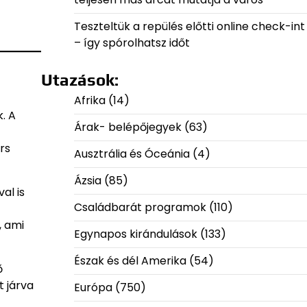
Teszteltük a repülés előtti online check-int
– így spórolhatsz időt
Utazások:
Afrika
(14)
. A
Árak- belépőjegyek
(63)
rs
Ausztrália és Óceánia
(4)
Ázsia
(85)
al is
Családbarát programok
(110)
, ami
Egynapos kirándulások
(133)
Észak és dél Amerika
(54)
ő
t járva
Európa
(750)