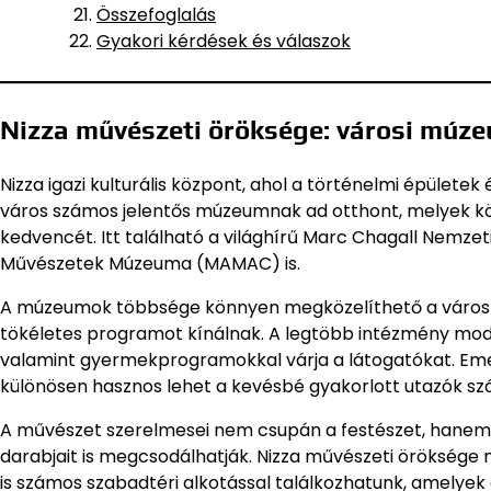
Összefoglalás
Gyakori kérdések és válaszok
Nizza művészeti öröksége: városi mú
Nizza igazi kulturális központ, ahol a történelmi épülete
város számos jelentős múzeumnak ad otthont, melyek köz
kedvencét. Itt található a világhírű Marc Chagall Nemze
Művészetek Múzeuma (MAMAC) is.
A múzeumok többsége könnyen megközelíthető a városköz
tökéletes programot kínálnak. A legtöbb intézmény moder
valamint gyermekprogramokkal várja a látogatókat. Emel
különösen hasznos lehet a kevésbé gyakorlott utazók s
A művészet szerelmesei nem csupán a festészet, hanem a
darabjait is megcsodálhatják. Nizza művészeti öröksége 
is számos szabadtéri alkotással találkozhatunk, amelyek 