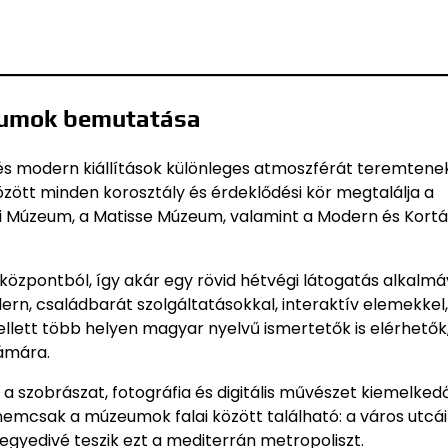
zeumok bemutatása
k és modern kiállítások különleges atmoszférát teremtenek
ött minden korosztály és érdeklődési kör megtalálja a
ti Múzeum, a Matisse Múzeum, valamint a Modern és Kortá
pontból, így akár egy rövid hétvégi látogatás alkalmáv
n, családbarát szolgáltatásokkal, interaktív elemekkel,
lett több helyen magyar nyelvű ismertetők is elérhetők
zámára.
 szobrászat, fotográfia és digitális művészet kiemelked
nemcsak a múzeumok falai között található: a város utcái
egyedivé teszik ezt a mediterrán metropoliszt.