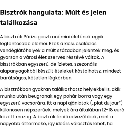
Bisztrók hangulata: Múlt és jelen
találkozása
A bisztrók Párizs gasztronómiai életének egyik
legfontosabb elemei. Ezek a kicsi, családias
vendéglátóhelyek a múlt században jelentek meg, és
gyorsan a városi élet szerves részévé váltak. A
bisztrókban egyszerű, de ízletes, szezonális
alapanyagokból készült ételeket kóstolhatsz, mindezt
barátságos, kötetlen légkörben.
A bisztrókban gyakran találkozhatsz helyiekkel is, akik
munka után beugranak egy pohár borra vagy egy
egyszerű vacsorára. Itt a napi ajánlatok („plat du jour”)
különösen népszerűek, melyek ára általában 12-18 euró
között mozog. A bisztrók árai kedvezőbbek, mint a
nagyobb éttermeké, így ideális választás lehet, ha