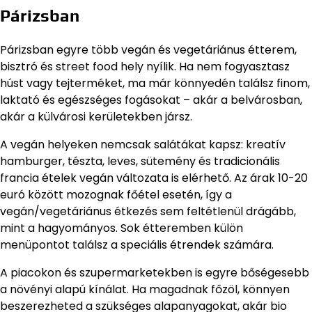
Párizsban
Párizsban egyre több vegán és vegetáriánus étterem,
bisztró és street food hely nyílik. Ha nem fogyasztasz
húst vagy tejterméket, ma már könnyedén találsz finom,
laktató és egészséges fogásokat – akár a belvárosban,
akár a külvárosi kerületekben jársz.
A vegán helyeken nemcsak salátákat kapsz: kreatív
hamburger, tészta, leves, sütemény és tradicionális
francia ételek vegán változata is elérhető. Az árak 10-20
euró között mozognak főétel esetén, így a
vegán/vegetáriánus étkezés sem feltétlenül drágább,
mint a hagyományos. Sok étteremben külön
menüpontot találsz a speciális étrendek számára.
A piacokon és szupermarketekben is egyre bőségesebb
a növényi alapú kínálat. Ha magadnak főzöl, könnyen
beszerezheted a szükséges alapanyagokat, akár bio