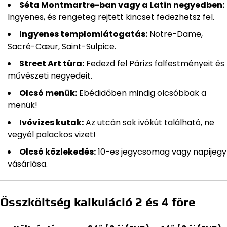
Séta Montmartre-ban vagy a Latin negyedben:
Ingyenes, és rengeteg rejtett kincset fedezhetsz fel.
Ingyenes templomlátogatás:
Notre-Dame,
Sacré-Cœur, Saint-Sulpice.
Street Art túra:
Fedezd fel Párizs falfestményeit és
művészeti negyedeit.
Olcsó menük:
Ebédidőben mindig olcsóbbak a
menük!
Ivóvizes kutak:
Az utcán sok ivókút található, ne
vegyél palackos vizet!
Olcsó közlekedés:
10-es jegycsomag vagy napijegy
vásárlása.
Összköltség kalkuláció 2 és 4 főre