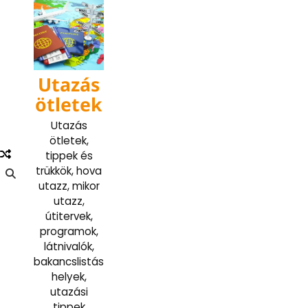
Skip
to
content
Utazás
ötletek
Utazás
ötletek,
tippek és
trükkök, hova
utazz, mikor
utazz,
útitervek,
programok,
látnivalók,
bakancslistás
helyek,
utazási
tippek