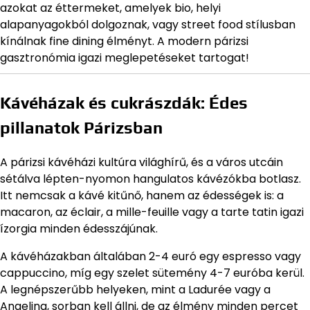
azokat az éttermeket, amelyek bio, helyi
alapanyagokból dolgoznak, vagy street food stílusban
kínálnak fine dining élményt. A modern párizsi
gasztronómia igazi meglepetéseket tartogat!
Kávéházak és cukrászdák: Édes
pillanatok Párizsban
A párizsi kávéházi kultúra világhírű, és a város utcáin
sétálva lépten-nyomon hangulatos kávézókba botlasz.
Itt nemcsak a kávé kitűnő, hanem az édességek is: a
macaron, az éclair, a mille-feuille vagy a tarte tatin igazi
ízorgia minden édesszájúnak.
A kávéházakban általában 2-4 euró egy espresso vagy
cappuccino, míg egy szelet sütemény 4-7 euróba kerül.
A legnépszerűbb helyeken, mint a Ladurée vagy a
Angelina, sorban kell állni, de az élmény minden percet