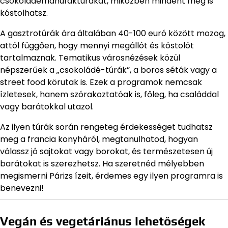
csokoládémanufaktúrákat, miközben mindent meg is
kóstolhatsz.
A gasztrotúrák ára általában 40-100 euró között mozog,
attól függően, hogy mennyi megállót és kóstolót
tartalmaznak. Tematikus városnézések közül
népszerűek a „csokoládé-túrák”, a boros séták vagy a
street food körutak is. Ezek a programok nemcsak
ízletesek, hanem szórakoztatóak is, főleg, ha családdal
vagy barátokkal utazol.
Az ilyen túrák során rengeteg érdekességet tudhatsz
meg a francia konyháról, megtanulhatod, hogyan
válassz jó sajtokat vagy borokat, és természetesen új
barátokat is szerezhetsz. Ha szeretnéd mélyebben
megismerni Párizs ízeit, érdemes egy ilyen programra is
benevezni!
Vegán és vegetáriánus lehetőségek