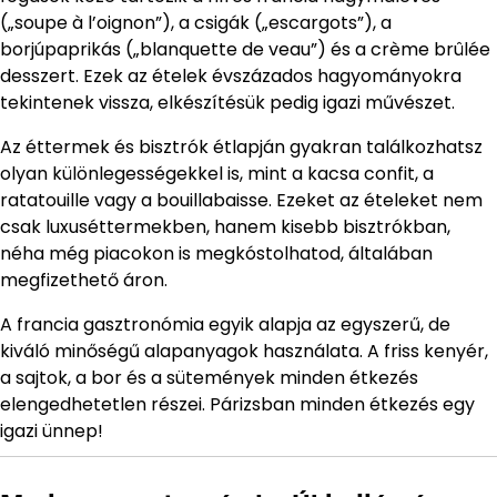
(„soupe à l’oignon”), a csigák („escargots”), a
borjúpaprikás („blanquette de veau”) és a crème brûlée
desszert. Ezek az ételek évszázados hagyományokra
tekintenek vissza, elkészítésük pedig igazi művészet.
Az éttermek és bisztrók étlapján gyakran találkozhatsz
olyan különlegességekkel is, mint a kacsa confit, a
ratatouille vagy a bouillabaisse. Ezeket az ételeket nem
csak luxuséttermekben, hanem kisebb bisztrókban,
néha még piacokon is megkóstolhatod, általában
megfizethető áron.
A francia gasztronómia egyik alapja az egyszerű, de
kiváló minőségű alapanyagok használata. A friss kenyér,
a sajtok, a bor és a sütemények minden étkezés
elengedhetetlen részei. Párizsban minden étkezés egy
igazi ünnep!