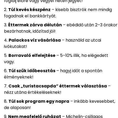
foglalj előre vagy vegyél neten jegyet!
Túl kevés készpénz
– kisebb bisztrók nem mindig
fogadnak el bankkártyát.
Éttermek zárva délután
– ebédidő után 2–3 órakor
bezárhatnak, időzítsd jól!
Palackos víz vásárlása
– használd az utcai
ivókutakat!
Borravaló elfelejtése
– 5–10% illik, ha elégedett
vagy.
Túl szűk időbeosztás
– hagyj időt a spontán
élményeknek!
Csak „turistacsapda” éttermek választása
–
nézz utána értékeléseknek!
Túl sok program egy napra
– inkább kevesebbet,
de alaposan!
Nem megfelelő ruházat
– Michelin-csillagos