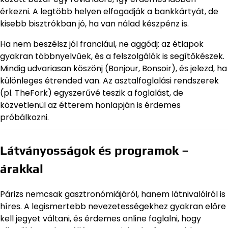
érkezni. A legtöbb helyen elfogadják a bankkártyát, de
kisebb bisztrókban jó, ha van nálad készpénz is.
Ha nem beszélsz jól franciául, ne aggódj: az étlapok
gyakran többnyelvűek, és a felszolgálók is segítőkészek.
Mindig udvariasan köszönj (Bonjour, Bonsoir), és jelezd, ha
különleges étrended van. Az asztalfoglalási rendszerek
(pl. TheFork) egyszerűvé teszik a foglalást, de
közvetlenül az étterem honlapján is érdemes
próbálkozni.
Látványosságok és programok –
árakkal
Párizs nemcsak gasztronómiájáról, hanem látnivalóiról is
híres. A legismertebb nevezetességekhez gyakran előre
kell jegyet váltani, és érdemes online foglalni, hogy