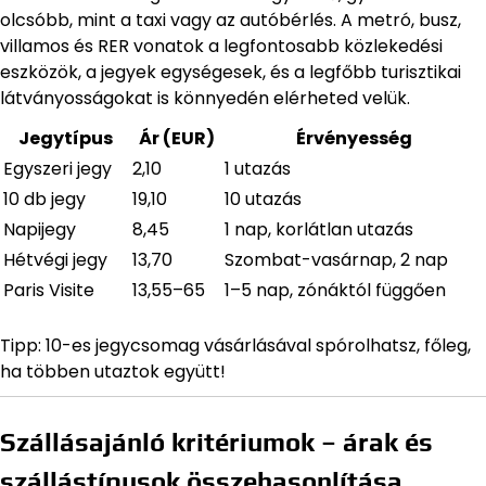
olcsóbb, mint a taxi vagy az autóbérlés. A metró, busz,
villamos és RER vonatok a legfontosabb közlekedési
eszközök, a jegyek egységesek, és a legfőbb turisztikai
látványosságokat is könnyedén elérheted velük.
Jegytípus
Ár (EUR)
Érvényesség
Egyszeri jegy
2,10
1 utazás
10 db jegy
19,10
10 utazás
Napijegy
8,45
1 nap, korlátlan utazás
Hétvégi jegy
13,70
Szombat-vasárnap, 2 nap
Paris Visite
13,55–65
1–5 nap, zónáktól függően
Tipp: 10-es jegycsomag vásárlásával spórolhatsz, főleg,
ha többen utaztok együtt!
Szállásajánló kritériumok – árak és
szállástípusok összehasonlítása