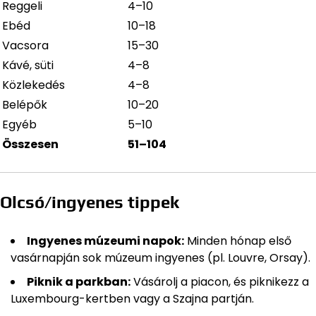
Reggeli
4–10
Ebéd
10–18
Vacsora
15–30
Kávé, süti
4–8
Közlekedés
4–8
Belépők
10–20
Egyéb
5–10
Összesen
51–104
Olcsó/ingyenes tippek
Ingyenes múzeumi napok:
Minden hónap első
vasárnapján sok múzeum ingyenes (pl. Louvre, Orsay).
Piknik a parkban:
Vásárolj a piacon, és piknikezz a
Luxembourg-kertben vagy a Szajna partján.