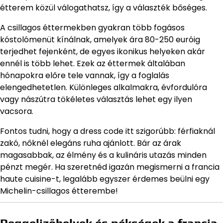
étterem közül válogathatsz, így a választék bőséges.
A csillagos éttermekben gyakran több fogásos
kóstolómenüt kínálnak, amelyek ára 80-250 euróig
terjedhet fejenként, de egyes ikonikus helyeken akár
ennél is több lehet. Ezek az éttermek általában
hónapokra előre tele vannak, így a foglalás
elengedhetetlen. Különleges alkalmakra, évfordulóra
vagy nászútra tökéletes választás lehet egy ilyen
vacsora.
Fontos tudni, hogy a dress code itt szigorúbb: férfiaknál
zakó, nőknél elegáns ruha ajánlott. Bár az árak
magasabbak, az élmény és a kulináris utazás minden
pénzt megér. Ha szeretnéd igazán megismerni a francia
haute cuisine-t, legalább egyszer érdemes beülni egy
Michelin-csillagos étterembe!