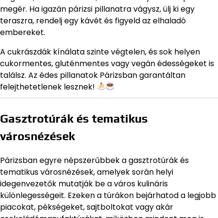
megér. Ha igazán párizsi pillanatra vágysz, ülj ki egy
teraszra, rendelj egy kávét és figyeld az elhaladó
embereket.
A cukrászdák kínálata szinte végtelen, és sok helyen
cukormentes, gluténmentes vagy vegán édességeket is
találsz. Az édes pillanatok Párizsban garantáltan
felejthetetlenek lesznek!
Gasztrotúrák és tematikus
városnézések
Párizsban egyre népszerűbbek a gasztrotúrák és
tematikus városnézések, amelyek során helyi
idegenvezetők mutatják be a város kulináris
különlegességeit. Ezeken a túrákon bejárhatod a legjobb
piacokat, pékségeket, sajtboltokat vagy akár