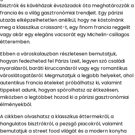
bisztrók és kávéházak évszázadok óta meghatározzák a
francia és a világ gasztronómiai trendjeit. Egy párizsi
utazás elképzelhetetlen anélkül, hogy ne kóstolnánk
meg a klasszikus croissant-t, egy finom francia reggelit
vagy akár egy elegáns vacsorát egy Michelin-csillagos
étteremben.
Ebben a városkalauzban részletesen bemutatjuk,
hogyan fedezheted fel Párizs ízeit, legyen szó családi
nyaralásról, baráti kiruccanásról vagy egy romantikus
városlátogatásról. Megmutatjuk a legjobb helyeket, ahol
autentikus francia ételeket próbálhatsz ki, valamint
tippeket adunk, hogyan spórolhatsz az étkezésen,
miközben a legtöbbet hozod ki a párizsi gasztronómiai
élményekből.
A cikkben olvashatsz a klasszikus éttermekről, a
hangulatos bisztrókról, a pezsgő piacokról, valamint
bemutatjuk a street food világát és a modern konyha