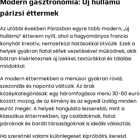
Modern gasztronómia: Új hullámú
párizsi éttermek
Az utóbbi években Párizsban egyre több modern, „új
hullámú” étterem nyílt, ahol a hagyományos francia
konyhát kreatív, nemzetközi hatásokkal ötvözik. Ezek a
helyek gyakran fiatal séfek vezetésével működnek, akik
bátran kísérleteznek új ízekkel, textúrákkal és tálalási
módokkal.
A modern éttermekben a menüsor gyakran rövid,
szezonális és naponta változik. Az árak
középkategóriásak: egy háromfogásos menü 30-60 euró
között mozog, de az élmény és az egyedi ízvilág minden
eurót megér. A helyek hangulata lezserebb, mint a
klasszikus éttermekben, így családoknak, fiatal
pároknak és baráti társaságoknak is ideális választás.
Ha szeretnél valami különlegeset kipróbálni, keresd