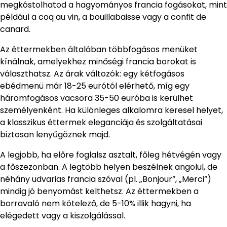
megkóstolhatod a hagyományos francia fogásokat, mint
például a coq au vin, a bouillabaisse vagy a confit de
canard.
Az éttermekben általában többfogásos menüket
kínálnak, amelyekhez minőségi francia borokat is
választhatsz. Az árak változók: egy kétfogásos
ebédmenü már 18-25 eurótól elérhető, míg egy
háromfogásos vacsora 35-50 euróba is kerülhet
személyenként. Ha különleges alkalomra keresel helyet,
a klasszikus éttermek eleganciája és szolgáltatásai
biztosan lenyűgöznek majd.
A legjobb, ha előre foglalsz asztalt, főleg hétvégén vagy
a főszezonban. A legtöbb helyen beszélnek angolul, de
néhány udvarias francia szóval (pl. „Bonjour”, „Merci”)
mindig jó benyomást kelthetsz. Az éttermekben a
borravaló nem kötelező, de 5-10% illik hagyni, ha
elégedett vagy a kiszolgálással.