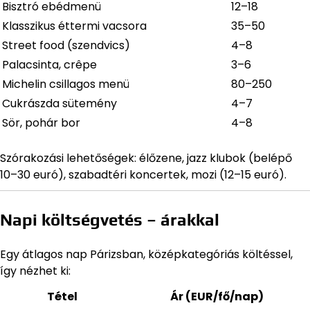
Bisztró ebédmenü
12–18
Klasszikus éttermi vacsora
35–50
Street food (szendvics)
4–8
Palacsinta, crêpe
3–6
Michelin csillagos menü
80–250
Cukrászda sütemény
4–7
Sör, pohár bor
4–8
Szórakozási lehetőségek: élőzene, jazz klubok (belépő
10–30 euró), szabadtéri koncertek, mozi (12–15 euró).
Napi költségvetés – árakkal
Egy átlagos nap Párizsban, középkategóriás költéssel,
így nézhet ki:
Tétel
Ár (EUR/fő/nap)