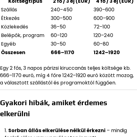
Költségtípus
2 fő / 3 éj (EUR)
4 fő / 3 éj (EUR)
Szállás
240–450
390–600
Étkezés
300–500
600–900
Közlekedés
36–50
72–100
Belépők, program
60–120
120–240
Egyéb
30–50
60–80
Összesen
666–1170
1242–1920
Egy 2 fős, 3 napos párizsi kiruccanás teljes költsége kb.
666–1170 euró, míg 4 főre 1242–1920 euró között mozog,
a választott szállástól és programoktól függően.
Gyakori hibák, amiket érdemes
elkerülni
Sorban állás elkerülése nélkül érkezni
– mindig