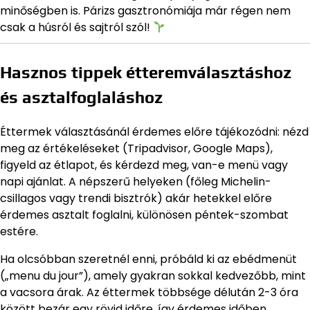
minőségben is. Párizs gasztronómiája már régen nem
csak a húsról és sajtról szól!
Hasznos tippek étteremválasztáshoz
és asztalfoglaláshoz
Éttermek választásánál érdemes előre tájékozódni: nézd
meg az értékeléseket (Tripadvisor, Google Maps),
figyeld az étlapot, és kérdezd meg, van-e menü vagy
napi ajánlat. A népszerű helyeken (főleg Michelin-
csillagos vagy trendi bisztrók) akár hetekkel előre
érdemes asztalt foglalni, különösen péntek-szombat
estére.
Ha olcsóbban szeretnél enni, próbáld ki az ebédmenüt
(„menu du jour”), amely gyakran sokkal kedvezőbb, mint
a vacsora árak. Az éttermek többsége délután 2-3 óra
között bezár egy rövid időre, így érdemes időben