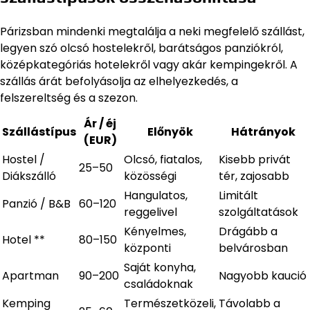
Párizsban mindenki megtalálja a neki megfelelő szállást,
legyen szó olcsó hostelekről, barátságos panziókról,
középkategóriás hotelekről vagy akár kempingekről. A
szállás árát befolyásolja az elhelyezkedés, a
felszereltség és a szezon.
Ár / éj
Szállástípus
Előnyök
Hátrányok
(EUR)
Hostel /
Olcsó, fiatalos,
Kisebb privát
25–50
Diákszálló
közösségi
tér, zajosabb
Hangulatos,
Limitált
Panzió / B&B
60–120
reggelivel
szolgáltatások
Kényelmes,
Drágább a
Hotel **
80–150
központi
belvárosban
Saját konyha,
Apartman
90–200
Nagyobb kaució
családoknak
Kemping
Természetközeli,
Távolabb a