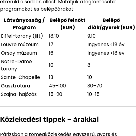
elkerüld a sorban állást. Mutatjuk a legfontosabb
programokat és belépőárakat:
Látványosság /
Belépő felnőtt
Belépő
Program
(EUR)
diák/gyerek (EUR)
Eiffel-torony (lift)
18,10
9,10
Louvre múzeum
17
Ingyenes <18 év
Orsay múzeum
16
Ingyenes <18 év
Notre-Dame
10
8
torony
Sainte-Chapelle
13
10
Gasztrotúra
45–100
30–70
Szajna-hajózás
15–20
10–15
Közlekedési tippek – árakkal
Párizsban a tömegközlekedés egyszerű, gyors és