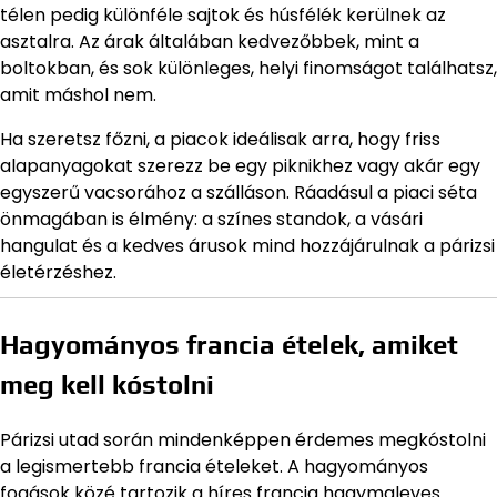
télen pedig különféle sajtok és húsfélék kerülnek az
asztalra. Az árak általában kedvezőbbek, mint a
boltokban, és sok különleges, helyi finomságot találhatsz,
amit máshol nem.
Ha szeretsz főzni, a piacok ideálisak arra, hogy friss
alapanyagokat szerezz be egy piknikhez vagy akár egy
egyszerű vacsorához a szálláson. Ráadásul a piaci séta
önmagában is élmény: a színes standok, a vásári
hangulat és a kedves árusok mind hozzájárulnak a párizsi
életérzéshez.
Hagyományos francia ételek, amiket
meg kell kóstolni
Párizsi utad során mindenképpen érdemes megkóstolni
a legismertebb francia ételeket. A hagyományos
fogások közé tartozik a híres francia hagymaleves