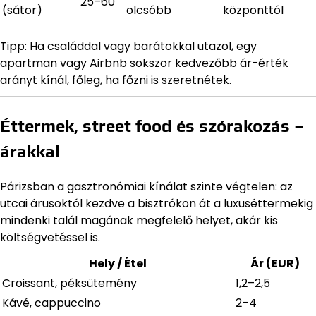
25–60
(sátor)
olcsóbb
központtól
Tipp: Ha családdal vagy barátokkal utazol, egy
apartman vagy Airbnb sokszor kedvezőbb ár-érték
arányt kínál, főleg, ha főzni is szeretnétek.
Éttermek, street food és szórakozás –
árakkal
Párizsban a gasztronómiai kínálat szinte végtelen: az
utcai árusoktól kezdve a bisztrókon át a luxuséttermekig
mindenki talál magának megfelelő helyet, akár kis
költségvetéssel is.
Hely / Étel
Ár (EUR)
Croissant, péksütemény
1,2–2,5
Kávé, cappuccino
2–4