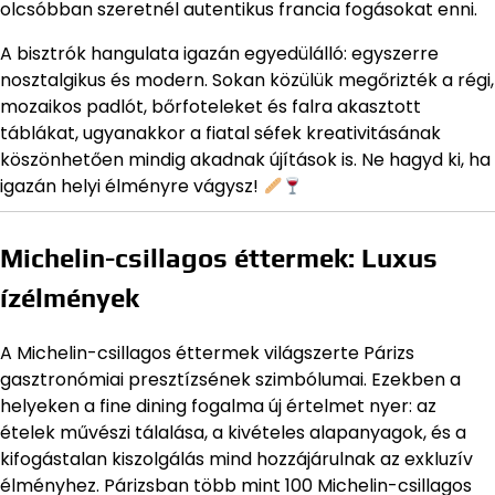
olcsóbban szeretnél autentikus francia fogásokat enni.
A bisztrók hangulata igazán egyedülálló: egyszerre
nosztalgikus és modern. Sokan közülük megőrizték a régi,
mozaikos padlót, bőrfoteleket és falra akasztott
táblákat, ugyanakkor a fiatal séfek kreativitásának
köszönhetően mindig akadnak újítások is. Ne hagyd ki, ha
igazán helyi élményre vágysz!
Michelin-csillagos éttermek: Luxus
ízélmények
A Michelin-csillagos éttermek világszerte Párizs
gasztronómiai presztízsének szimbólumai. Ezekben a
helyeken a fine dining fogalma új értelmet nyer: az
ételek művészi tálalása, a kivételes alapanyagok, és a
kifogástalan kiszolgálás mind hozzájárulnak az exkluzív
élményhez. Párizsban több mint 100 Michelin-csillagos