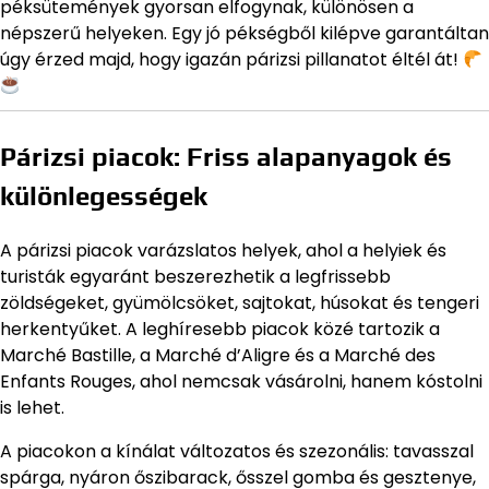
péksütemények gyorsan elfogynak, különösen a
népszerű helyeken. Egy jó pékségből kilépve garantáltan
úgy érzed majd, hogy igazán párizsi pillanatot éltél át!
Párizsi piacok: Friss alapanyagok és
különlegességek
A párizsi piacok varázslatos helyek, ahol a helyiek és
turisták egyaránt beszerezhetik a legfrissebb
zöldségeket, gyümölcsöket, sajtokat, húsokat és tengeri
herkentyűket. A leghíresebb piacok közé tartozik a
Marché Bastille, a Marché d’Aligre és a Marché des
Enfants Rouges, ahol nemcsak vásárolni, hanem kóstolni
is lehet.
A piacokon a kínálat változatos és szezonális: tavasszal
spárga, nyáron őszibarack, ősszel gomba és gesztenye,