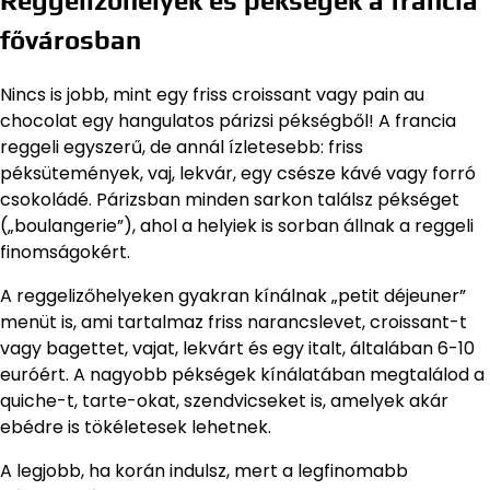
Reggelizőhelyek és pékségek a francia
fővárosban
Nincs is jobb, mint egy friss croissant vagy pain au
chocolat egy hangulatos párizsi pékségből! A francia
reggeli egyszerű, de annál ízletesebb: friss
péksütemények, vaj, lekvár, egy csésze kávé vagy forró
csokoládé. Párizsban minden sarkon találsz pékséget
(„boulangerie”), ahol a helyiek is sorban állnak a reggeli
finomságokért.
A reggelizőhelyeken gyakran kínálnak „petit déjeuner”
menüt is, ami tartalmaz friss narancslevet, croissant-t
vagy bagettet, vajat, lekvárt és egy italt, általában 6-10
euróért. A nagyobb pékségek kínálatában megtalálod a
quiche-t, tarte-okat, szendvicseket is, amelyek akár
ebédre is tökéletesek lehetnek.
A legjobb, ha korán indulsz, mert a legfinomabb