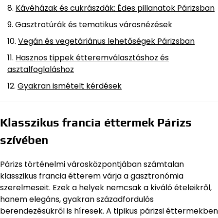
Kávéházak és cukrászdák: Édes pillanatok Párizsban
Gasztrotúrák és tematikus városnézések
Vegán és vegetáriánus lehetőségek Párizsban
Hasznos tippek étteremválasztáshoz és
asztalfoglaláshoz
Gyakran ismételt kérdések
Klasszikus francia éttermek Párizs
szívében
Párizs történelmi városközpontjában számtalan
klasszikus francia étterem várja a gasztronómia
szerelmeseit. Ezek a helyek nemcsak a kiváló ételeikről,
hanem elegáns, gyakran századfordulós
berendezésükről is híresek. A tipikus párizsi éttermekben