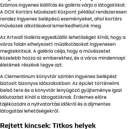
Számos ingyenes kiállítás és galéria várja a látogatókat.
A DOX Kortárs Művészeti Központ például rendszeresen
rendez ingyenes belépésű eseményeket, ahol kortárs
művészek alkotásaival ismerkedhetünk meg.
Az Artwall Galéria egyedülálló lehetőséget kínál, hogy a
város falain elhelyezett műalkotásokat ingyenesen
megtekintsük. A galéria célja, hogy a művészetet
közelebb hozza az emberekhez, és a város mindennapi
életének részévé tegye azt.
A Clementinum könyvtár szintén ingyenes belépést
biztosít bizonyos időszakokban. Az épület történelmi
belső tere és a könyvtár lenyűgöző gyűjteménye igazi
időutazást kínál a látogatóknak. Érdemes előre
tájékozódni a nyitvatartási időkről és a díjmentes
látogatási lehetőségekről.
Rejtett kincsek: Titkos helyek