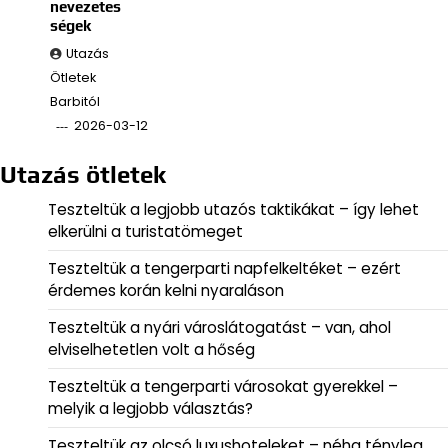
nevezetes
ségek
Utazás
Ötletek
Barbitól
2026-03-12
Utazás ötletek
Teszteltük a legjobb utazós taktikákat – így lehet
elkerülni a turistatömeget
Teszteltük a tengerparti napfelkeltéket – ezért
érdemes korán kelni nyaraláson
Teszteltük a nyári városlátogatást – van, ahol
elviselhetetlen volt a hőség
Teszteltük a tengerparti városokat gyerekkel –
melyik a legjobb választás?
Teszteltük az olcsó luxushoteleket – néha tényleg