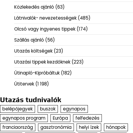
Közlekedés ajánló
(63)
Látnivalók- nevezetességek
(485)
Olcsó vagy ingyenes tippek
(174)
Szállás ajánló
(56)
Utazás költségek
(23)
Utazási tippek kezdőknek
(223)
Útinapló-Kipróbáltuk
(182)
Útitervek
(1 198)
Utazás tudnivalók
belépőjegyek
buszok
egynapos
egynapos program
Európa
felfedezés
franciaország
gasztronómia
helyi ízek
hónapok