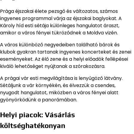
Prága éjszakai élete pezsgő és változatos, számos
ingyenes programmal várja az éjszakai baglyokat. A
Károly híd esti sétája különleges hangulatot áraszt,
amikor a város fényei tükröződnek a Moldva vizén.
A város különböző negyedeiben található bárok és
klubok gyakran tartanak ingyenes koncerteket és zenei
eseményeket. Az élő zene és a helyi előadók fellépései
kiváló lehetőséget nyújtanak a szórakozásra.
A prágai vár esti megvilágítása is lenyűgöző látvány.
Sétáljunk a vár környékén, és élvezzük a csendes,
nyugodt hangulatot, miközben a város fényei alatt
gyönyörködünk a panorámában.
Helyi piacok: Vásárlás
költséghatékonyan