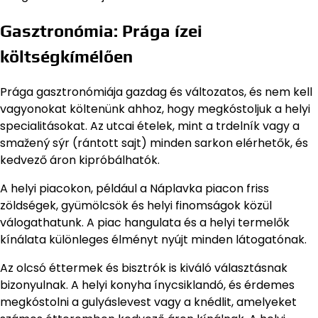
Gasztronómia: Prága ízei
költségkímélően
Prága gasztronómiája gazdag és változatos, és nem kell
vagyonokat költenünk ahhoz, hogy megkóstoljuk a helyi
specialitásokat. Az utcai ételek, mint a trdelník vagy a
smažený sýr (rántott sajt) minden sarkon elérhetők, és
kedvező áron kipróbálhatók.
A helyi piacokon, például a Náplavka piacon friss
zöldségek, gyümölcsök és helyi finomságok közül
válogathatunk. A piac hangulata és a helyi termelők
kínálata különleges élményt nyújt minden látogatónak.
Az olcsó éttermek és bisztrók is kiváló választásnak
bizonyulnak. A helyi konyha ínycsiklandó, és érdemes
megkóstolni a gulyáslevest vagy a knédlit, amelyeket