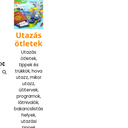
Skip
to
content
Utazás
ötletek
Utazás
ötletek,
tippek és
trükkök, hova
utazz, mikor
utazz,
útitervek,
programok,
látnivalók,
bakancslistás
helyek,
utazási
tippek