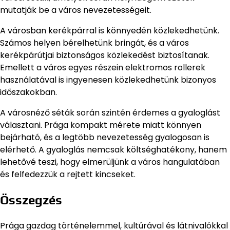
mutatják be a város nevezetességeit.
A városban kerékpárral is könnyedén közlekedhetünk.
Számos helyen bérelhetünk bringát, és a város
kerékpárútjai biztonságos közlekedést biztosítanak.
Emellett a város egyes részein elektromos rollerek
használatával is ingyenesen közlekedhetünk bizonyos
időszakokban.
A városnéző séták során szintén érdemes a gyaloglást
választani. Prága kompakt mérete miatt könnyen
bejárható, és a legtöbb nevezetesség gyalogosan is
elérhető. A gyaloglás nemcsak költséghatékony, hanem
lehetővé teszi, hogy elmerüljünk a város hangulatában
és felfedezzük a rejtett kincseket.
Összegzés
Prága gazdag történelemmel, kultúrával és látnivalókkal