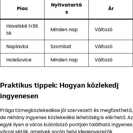
Nyitvatartá
Piac
Ár
s
Havelské tržiš
Minden nap
Változó
tě
Naplavka
Szombat
Változó
Holešovice
Minden nap
Változó
Praktikus tippek: Hogyan közlekedj
ingyenesen
Prága tömegközlekedése jól szervezett és megfizethető,
de néhány ingyenes közlekedési lehetőség is elérhető. Az
egyik ilyen a város különböző pontjain található ingyenes
városi séták, amelyek során helyi idegenvezetők