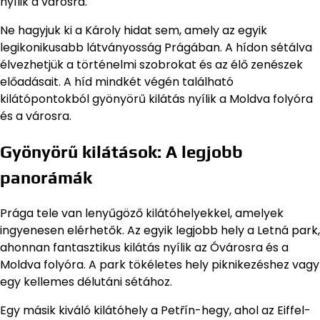
nyílik a városra.
Ne hagyjuk ki a Károly hidat sem, amely az egyik
legikonikusabb látványosság Prágában. A hídon sétálva
élvezhetjük a történelmi szobrokat és az élő zenészek
előadásait. A híd mindkét végén található
kilátópontokból gyönyörű kilátás nyílik a Moldva folyóra
és a városra.
Gyönyörű kilátások: A legjobb
panorámák
Prága tele van lenyűgöző kilátóhelyekkel, amelyek
ingyenesen elérhetők. Az egyik legjobb hely a Letná park,
ahonnan fantasztikus kilátás nyílik az Óvárosra és a
Moldva folyóra. A park tökéletes hely piknikezéshez vagy
egy kellemes délutáni sétához.
Egy másik kiváló kilátóhely a Petřín-hegy, ahol az Eiffel-