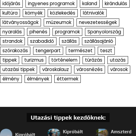
időjárás
ingyenes programok
kaland
kirándulás
kultúra
környék
közlekedés
látnivalók
látványosságok
múzeumok
nevezetességek
nyaralás
pihenés
programok
Spanyolország
strandok
szabadidő
szállás
szállásajánló
szórakozás
tengerpart
természet
teszt
tippek
turizmus
történelem
túrázás
utazás
utazási tippek
városkalauz
városnézés
városok
élmény
élmények
éttermek
Utazási tippek kezdőknek:
Kipróbált
Amszterd
Kipróbált