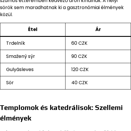
számos étteremben kedvező áron kínálnak. A helyi
sörök sem maradhatnak ki a gasztronómiai élmények
közül.
Étel
Ár
Trdelník
60 CZK
Smažený sýr
90 CZK
Gulyásleves
120 CZK
Sör
40 CZK
Templomok és katedrálisok: Szellemi
élmények