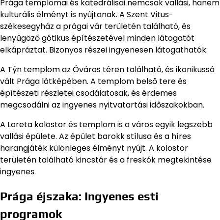
Prága templomai és katedrálisai nemcsak vallási, hanem
kulturális élményt is nyújtanak. A Szent Vitus-
székesegyház a prágai vár területén található, és
lenyűgöző gótikus építészetével minden látogatót
elkápráztat. Bizonyos részei ingyenesen látogathatók.
A Týn templom az Óváros téren található, és ikonikussá
vált Prága látképében. A templom belső tere és
építészeti részletei csodálatosak, és érdemes
megcsodálni az ingyenes nyitvatartási időszakokban.
A Loreta kolostor és templom is a város egyik legszebb
vallási épülete. Az épület barokk stílusa és a híres
harangjáték különleges élményt nyújt. A kolostor
területén található kincstár és a freskók megtekintése
ingyenes.
Prága éjszaka: Ingyenes esti
programok