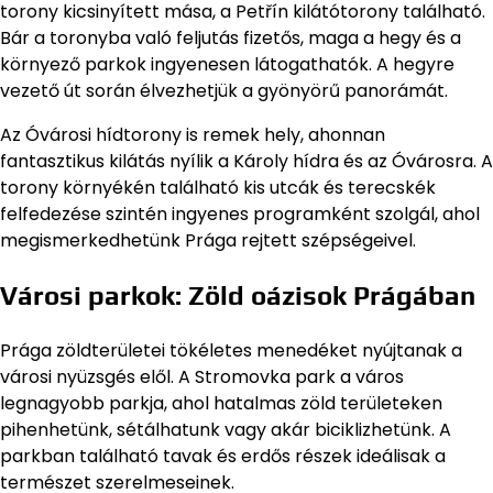
torony kicsinyített mása, a Petřín kilátótorony található.
Bár a toronyba való feljutás fizetős, maga a hegy és a
környező parkok ingyenesen látogathatók. A hegyre
vezető út során élvezhetjük a gyönyörű panorámát.
Az Óvárosi hídtorony is remek hely, ahonnan
fantasztikus kilátás nyílik a Károly hídra és az Óvárosra. A
torony környékén található kis utcák és terecskék
felfedezése szintén ingyenes programként szolgál, ahol
megismerkedhetünk Prága rejtett szépségeivel.
Városi parkok: Zöld oázisok Prágában
Prága zöldterületei tökéletes menedéket nyújtanak a
városi nyüzsgés elől. A Stromovka park a város
legnagyobb parkja, ahol hatalmas zöld területeken
pihenhetünk, sétálhatunk vagy akár biciklizhetünk. A
parkban található tavak és erdős részek ideálisak a
természet szerelmeseinek.