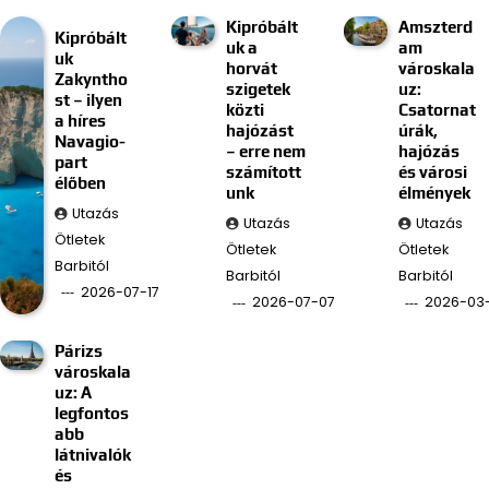
Kipróbált
Amszterd
Kipróbált
uk a
am
uk
horvát
városkala
Zakyntho
szigetek
uz:
st – ilyen
közti
Csatornat
a híres
hajózást
úrák,
Navagio-
– erre nem
hajózás
part
számított
és városi
élőben
unk
élmények
Utazás
Utazás
Utazás
Ötletek
Ötletek
Ötletek
Barbitól
Barbitól
Barbitól
2026-07-17
2026-07-07
2026-03
Párizs
városkala
uz: A
legfontos
abb
látnivalók
és