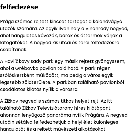
felfedezése
Prága számos rejtett kincset tartogat a kalandvágyó
utazók számára. Az egyik ilyen hely a Vinohrady negyed,
ahol hangulatos kávézók, bárok és éttermek várják a
látogatókat. A negyed kis utcái és terei felfedezésre
csábítanak.
A Havlíčkovy sady park egy másik rejtett gyöngyszem,
ahol a Grébovka pavilon található. A park régen
szőlőskertként működött, ma pedig a város egyik
legszebb zöldterülete. A parkban található pavilonból
csodálatos kilátás nyílik a városra.
A Žižkov negyed is számos titkos helyet rejt. Az itt
található Žižkov Televíziótorony híres kilátópont,
ahonnan lenyűgöző panoráma nyílik Prágára. A negyed
utcáin sétálva felfedezhetjük a helyi élet különleges
hangulatát és a rejtett művészeti alkotásokat.