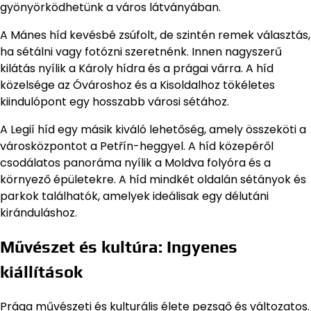
gyönyörködhetünk a város látványában.
A Mánes híd kevésbé zsúfolt, de szintén remek választás,
ha sétálni vagy fotózni szeretnénk. Innen nagyszerű
kilátás nyílik a Károly hídra és a prágai várra. A híd
közelsége az Óvároshoz és a Kisoldalhoz tökéletes
kiindulópont egy hosszabb városi sétához.
A Legií híd egy másik kiváló lehetőség, amely összeköti a
városközpontot a Petřín-heggyel. A híd közepéről
csodálatos panoráma nyílik a Moldva folyóra és a
környező épületekre. A híd mindkét oldalán sétányok és
parkok találhatók, amelyek ideálisak egy délutáni
kiránduláshoz.
Művészet és kultúra: Ingyenes
kiállítások
Prága művészeti és kulturális élete pezsgő és változatos.