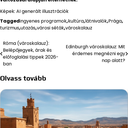
Képek: AI generált illusztrációk
Tagged
ingyenes programok
,
kultúra
,
látnivalók
,
Prága
,
turizmus
,
utazás
,
városi séták
,
városkalauz
Róma (városkalauz):
Bejegyzés
Edinburgh városkalauz: Mit
Belépőjegyek, árak és
érdemes megnézni egy
navigáció
előfoglalási tippek 2026-
nap alatt?
ban
Olvass tovább