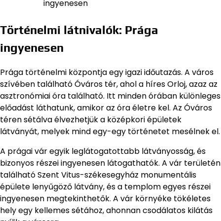
ingyenesen
Történelmi látnivalók: Prága
ingyenesen
Prága történelmi központja egy igazi időutazás. A város
szívében található Óváros tér, ahol a híres Orloj, azaz az
asztronómiai óra található. Itt minden órában különleges
előadást láthatunk, amikor az óra életre kel. Az Óváros
téren sétálva élvezhetjük a középkori épületek
látványát, melyek mind egy-egy történetet mesélnek el.
A prágai vár egyik leglátogatottabb látványosság, és
bizonyos részei ingyenesen látogathatók. A vár területén
található Szent Vitus-székesegyház monumentális
épülete lenyűgöző látvány, és a templom egyes részei
ingyenesen megtekinthetők. A vár környéke tökéletes
hely egy kellemes sétához, ahonnan csodálatos kilátás