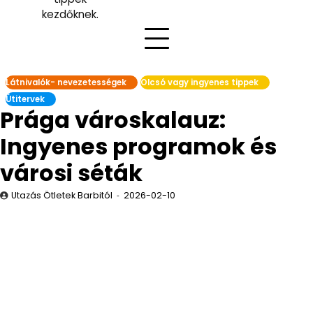
kezdőknek.
Látnivalók- nevezetességek
Olcsó vagy ingyenes tippek
Útitervek
Prága városkalauz:
Ingyenes programok és
városi séták
Utazás Ötletek Barbitól
2026-02-10