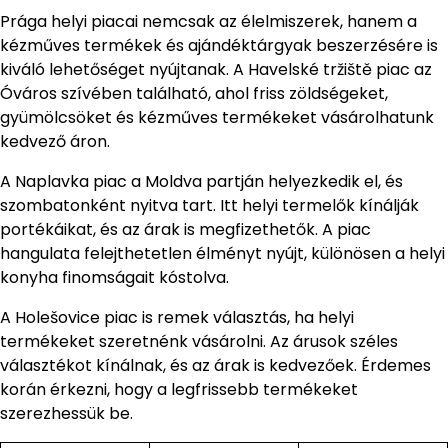
Prága helyi piacai nemcsak az élelmiszerek, hanem a
kézműves termékek és ajándéktárgyak beszerzésére is
kiváló lehetőséget nyújtanak. A Havelské tržiště piac az
Óváros szívében található, ahol friss zöldségeket,
gyümölcsöket és kézműves termékeket vásárolhatunk
kedvező áron.
A Naplavka piac a Moldva partján helyezkedik el, és
szombatonként nyitva tart. Itt helyi termelők kínálják
portékáikat, és az árak is megfizethetők. A piac
hangulata felejthetetlen élményt nyújt, különösen a helyi
konyha finomságait kóstolva.
A Holešovice piac is remek választás, ha helyi
termékeket szeretnénk vásárolni. Az árusok széles
választékot kínálnak, és az árak is kedvezőek. Érdemes
korán érkezni, hogy a legfrissebb termékeket
szerezhessük be.