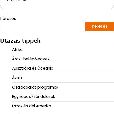
2026-04-28
Keresés
Keresés
Utazás tippek
Afrika
Árak- belépőjegyek
Ausztrália és Óceánia
Ázsia
Családbarát programok
Egynapos kirándulások
Észak és dél Amerika