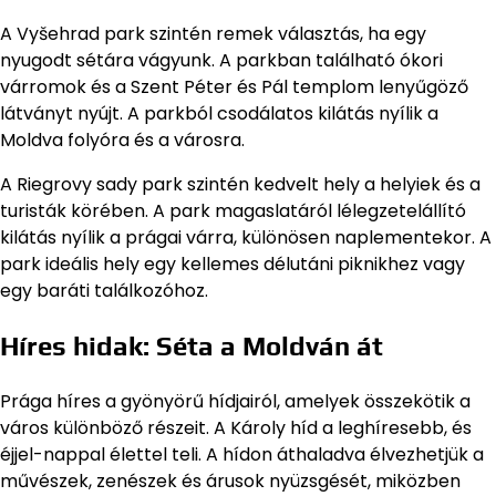
A Vyšehrad park szintén remek választás, ha egy
nyugodt sétára vágyunk. A parkban található ókori
várromok és a Szent Péter és Pál templom lenyűgöző
látványt nyújt. A parkból csodálatos kilátás nyílik a
Moldva folyóra és a városra.
A Riegrovy sady park szintén kedvelt hely a helyiek és a
turisták körében. A park magaslatáról lélegzetelállító
kilátás nyílik a prágai várra, különösen naplementekor. A
park ideális hely egy kellemes délutáni piknikhez vagy
egy baráti találkozóhoz.
Híres hidak: Séta a Moldván át
Prága híres a gyönyörű hídjairól, amelyek összekötik a
város különböző részeit. A Károly híd a leghíresebb, és
éjjel-nappal élettel teli. A hídon áthaladva élvezhetjük a
művészek, zenészek és árusok nyüzsgését, miközben