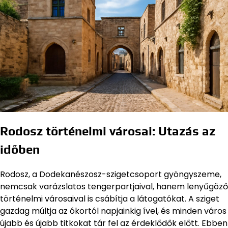
Rodosz történelmi városai: Utazás az
időben
Rodosz, a Dodekanészosz-szigetcsoport gyöngyszeme,
nemcsak varázslatos tengerpartjaival, hanem lenyűgöző
történelmi városaival is csábítja a látogatókat. A sziget
gazdag múltja az ókortól napjainkig ível, és minden város
újabb és újabb titkokat tár fel az érdeklődők előtt. Ebben