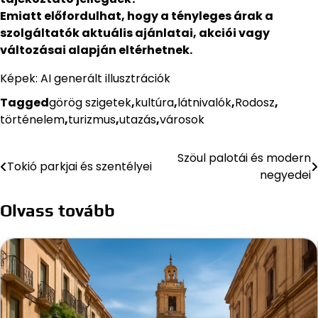
Emiatt előfordulhat, hogy a tényleges árak a
szolgáltatók aktuális ajánlatai, akciói vagy
változásai alapján eltérhetnek.
Képek: AI generált illusztrációk
Tagged
görög szigetek
,
kultúra
,
látnivalók
,
Rodosz
,
történelem
,
turizmus
,
utazás
,
városok
Szöul palotái és modern
Bejegyzés
Tokió parkjai és szentélyei
negyedei
navigáció
Olvass tovább