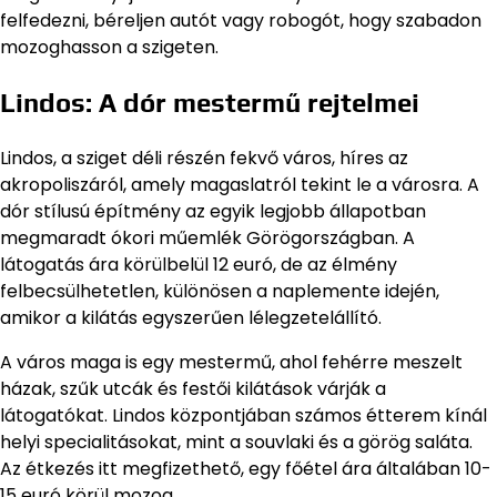
felfedezni, béreljen autót vagy robogót, hogy szabadon
mozoghasson a szigeten.
Lindos: A dór mestermű rejtelmei
Lindos, a sziget déli részén fekvő város, híres az
akropoliszáról, amely magaslatról tekint le a városra. A
dór stílusú építmény az egyik legjobb állapotban
megmaradt ókori műemlék Görögországban. A
látogatás ára körülbelül 12 euró, de az élmény
felbecsülhetetlen, különösen a naplemente idején,
amikor a kilátás egyszerűen lélegzetelállító.
A város maga is egy mestermű, ahol fehérre meszelt
házak, szűk utcák és festői kilátások várják a
látogatókat. Lindos központjában számos étterem kínál
helyi specialitásokat, mint a souvlaki és a görög saláta.
Az étkezés itt megfizethető, egy főétel ára általában 10-
15 euró körül mozog.