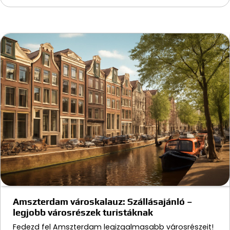
Amszterdam városkalauz: Szállásajánló –
legjobb városrészek turistáknak
Fedezd fel Amszterdam legizgalmasabb városrészeit!