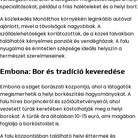
specialitásokat, például a friss halételeket és a helyi bort.
A közlekedés Monólithos környékén leginkább autóval
ajánlott, mivel a távolságok nagyobbak. A
szálláslehetőségek korlátozottak, de a közeli falvakban
találhatók kényelmes panziók és vendégházak. A falu
nyugalma és érintetlen szépsége ideális helyszín a
természet szerelmeseinek.
Embona: Bor és tradíció keveredése
Embona a sziget borászati központja, ahol a látogatók
megismerhetik a helyi borkészítési hagyományokat. A
falu híres borpincéiről és szőlőültetvényeiről, ahol
vezetett túrák keretében kóstolhatják meg a helyi
borokat. A túrák ára általában 10-15 euró, ami magában
foglalja a borkóstolást is.
A falu központjában található helyi éttermek és