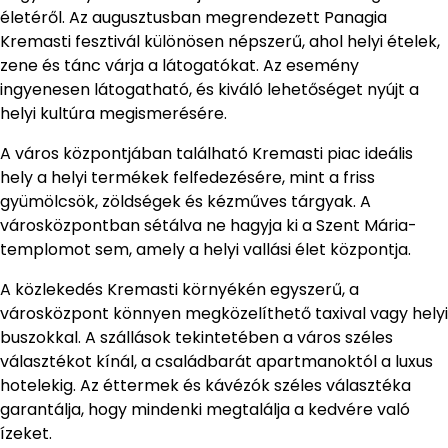
életéről. Az augusztusban megrendezett Panagia
Kremasti fesztivál különösen népszerű, ahol helyi ételek,
zene és tánc várja a látogatókat. Az esemény
ingyenesen látogatható, és kiváló lehetőséget nyújt a
helyi kultúra megismerésére.
A város központjában található Kremasti piac ideális
hely a helyi termékek felfedezésére, mint a friss
gyümölcsök, zöldségek és kézműves tárgyak. A
városközpontban sétálva ne hagyja ki a Szent Mária-
templomot sem, amely a helyi vallási élet központja.
A közlekedés Kremasti környékén egyszerű, a
városközpont könnyen megközelíthető taxival vagy helyi
buszokkal. A szállások tekintetében a város széles
választékot kínál, a családbarát apartmanoktól a luxus
hotelekig. Az éttermek és kávézók széles választéka
garantálja, hogy mindenki megtalálja a kedvére való
ízeket.