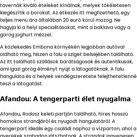
tavernák kiváló ételeket kínálnak, melyek tökéletesen
kiegészítik a borokat. Az étkezés itt megfizethető, egy
teljes menü ára általában 20 euró körül mozog. Ne
hagyja ki a helyi specialitásokat, mint a baklava vagy a
görög joghurt mézzel.
A közlekedés Embona környékén legjobban autóval
oldható meg, hiszen a falu a sziget belsejében található.
Az itt található szállások barátságosak és autentikusak,
ami igazi görög élményt nyújt a látogatóknak. A falu
hangulata és a helyiek vendégszeretete felejthetetlenné
teszi a látogatást.
Afandou: A tengerparti élet nyugalma
Afandou, Rodosz keleti partján található, híres hosszú
homokos strandjáról és nyugodt hangulatáról. A
tengerpart ideális egy családi naphoz a vízparton, ahol a
gyerekek szabadon játszhatnak. A strandok ingyenesen