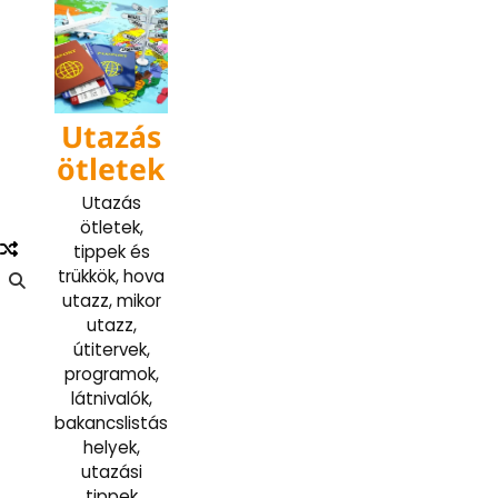
Skip
to
content
Utazás
ötletek
Utazás
ötletek,
tippek és
trükkök, hova
utazz, mikor
utazz,
útitervek,
programok,
látnivalók,
bakancslistás
helyek,
utazási
tippek