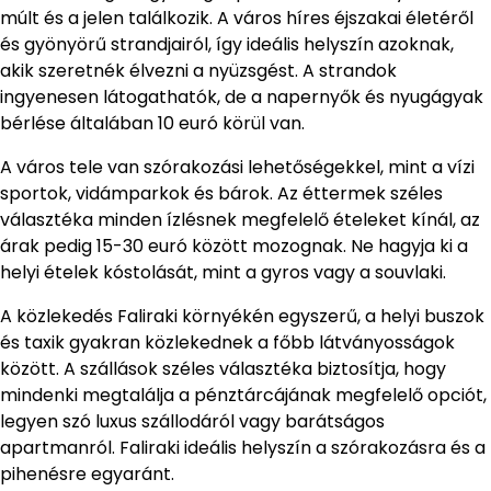
múlt és a jelen találkozik. A város híres éjszakai életéről
és gyönyörű strandjairól, így ideális helyszín azoknak,
akik szeretnék élvezni a nyüzsgést. A strandok
ingyenesen látogathatók, de a napernyők és nyugágyak
bérlése általában 10 euró körül van.
A város tele van szórakozási lehetőségekkel, mint a vízi
sportok, vidámparkok és bárok. Az éttermek széles
választéka minden ízlésnek megfelelő ételeket kínál, az
árak pedig 15-30 euró között mozognak. Ne hagyja ki a
helyi ételek kóstolását, mint a gyros vagy a souvlaki.
A közlekedés Faliraki környékén egyszerű, a helyi buszok
és taxik gyakran közlekednek a főbb látványosságok
között. A szállások széles választéka biztosítja, hogy
mindenki megtalálja a pénztárcájának megfelelő opciót,
legyen szó luxus szállodáról vagy barátságos
apartmanról. Faliraki ideális helyszín a szórakozásra és a
pihenésre egyaránt.