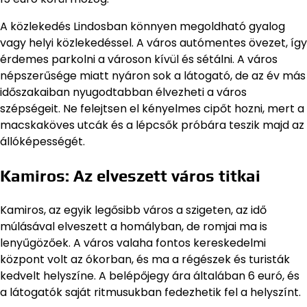
A közlekedés Lindosban könnyen megoldható gyalog
vagy helyi közlekedéssel. A város autómentes övezet, így
érdemes parkolni a városon kívül és sétálni. A város
népszerűsége miatt nyáron sok a látogató, de az év más
időszakaiban nyugodtabban élvezheti a város
szépségeit. Ne felejtsen el kényelmes cipőt hozni, mert a
macskaköves utcák és a lépcsők próbára teszik majd az
állóképességét.
Kamiros: Az elveszett város titkai
Kamiros, az egyik legősibb város a szigeten, az idő
múlásával elveszett a homályban, de romjai ma is
lenyűgözőek. A város valaha fontos kereskedelmi
központ volt az ókorban, és ma a régészek és turisták
kedvelt helyszíne. A belépőjegy ára általában 6 euró, és
a látogatók saját ritmusukban fedezhetik fel a helyszínt.