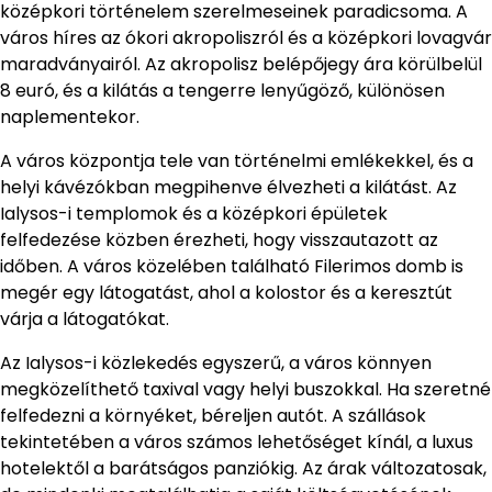
középkori történelem szerelmeseinek paradicsoma. A
város híres az ókori akropoliszról és a középkori lovagvár
maradványairól. Az akropolisz belépőjegy ára körülbelül
8 euró, és a kilátás a tengerre lenyűgöző, különösen
naplementekor.
A város központja tele van történelmi emlékekkel, és a
helyi kávézókban megpihenve élvezheti a kilátást. Az
Ialysos-i templomok és a középkori épületek
felfedezése közben érezheti, hogy visszautazott az
időben. A város közelében található Filerimos domb is
megér egy látogatást, ahol a kolostor és a keresztút
várja a látogatókat.
Az Ialysos-i közlekedés egyszerű, a város könnyen
megközelíthető taxival vagy helyi buszokkal. Ha szeretné
felfedezni a környéket, béreljen autót. A szállások
tekintetében a város számos lehetőséget kínál, a luxus
hotelektől a barátságos panziókig. Az árak változatosak,