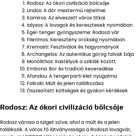
Rodosz: Az ókori civilizáció bölcsője
Lindos: A dór mestermű rejtelmei
Kamiros: Az elveszett város titkai
Ialysos: A lovagok és keresztesek nyomában
Égei-tenger gyöngyszeme: Rodoszi vár
Filerimos: Keresztény örökség nyomában
Kremasti: Fesztiválok és hagyományok
Archangelos: Az autentikus görög falvak bája
Monólithos: Kastélyok a sziklák között
Embona: Bor és tradíció keveredése
Afandou: A tengerparti élet nyugalma
Faliraki: Múlt és jelen találkozása
Összesített költségek és gyakori kérdések
Rodosz: Az ókori civilizáció bölcsője
Rodosz városa a sziget szíve, ahol a múlt és a jelen
találkozik. A város fő látványossága a Rodoszi lovagvár,