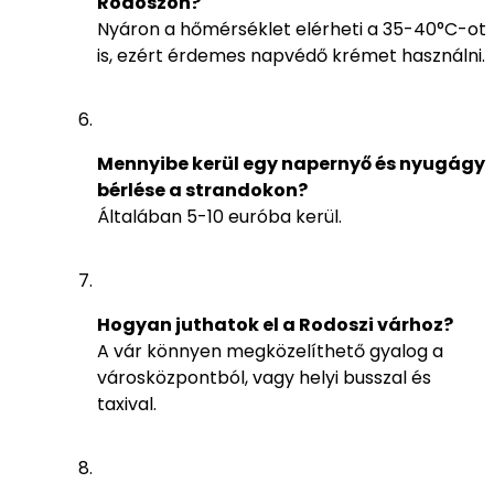
Rodoszon?
Nyáron a hőmérséklet elérheti a 35-40°C-ot
is, ezért érdemes napvédő krémet használni.
Mennyibe kerül egy napernyő és nyugágy
bérlése a strandokon?
Általában 5-10 euróba kerül.
Hogyan juthatok el a Rodoszi várhoz?
A vár könnyen megközelíthető gyalog a
városközpontból, vagy helyi busszal és
taxival.