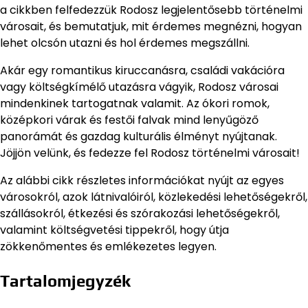
a cikkben felfedezzük Rodosz legjelentősebb történelmi
városait, és bemutatjuk, mit érdemes megnézni, hogyan
lehet olcsón utazni és hol érdemes megszállni.
Akár egy romantikus kiruccanásra, családi vakációra
vagy költségkímélő utazásra vágyik, Rodosz városai
mindenkinek tartogatnak valamit. Az ókori romok,
középkori várak és festői falvak mind lenyűgöző
panorámát és gazdag kulturális élményt nyújtanak.
Jöjjön velünk, és fedezze fel Rodosz történelmi városait!
Az alábbi cikk részletes információkat nyújt az egyes
városokról, azok látnivalóiról, közlekedési lehetőségekről,
szállásokról, étkezési és szórakozási lehetőségekről,
valamint költségvetési tippekről, hogy útja
zökkenőmentes és emlékezetes legyen.
Tartalomjegyzék