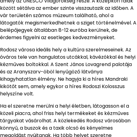
amely az UNESCO Világörökség része. A középkori falak
között sétálva az ember szinte visszautazik az időben. A
vár területén számos múzeum található, ahol a
látogatók megismerkedhetnek a sziget történelmével. A
belépőjegyek általában 8-12 euróba kerülnek, de
érdemes figyelni az esetleges kedvezményeket.
Rodosz városa ideális hely a kultúra szerelmeseinek. Az
óváros tele van hangulatos utcákkal, kávézókkal és helyi
kézműves boltokkal. A Szent János Lovagrend palotája
és az Aranyszarv-öböl lenyűgöző látványa
kihagyhatatlan élmény. Ne hagyja ki a híres Mandraki
kikötőt sem, amely egykor a híres Rodoszi Kolosszus
helyszíne volt.
Ha el szeretne merülni a helyi életben, látogasson el a
közeli piacra, ahol friss helyi termékeket és kézműves
tárgyakat vásárolhat. A közlekedés Rodosz városában
könnyű, a buszok és a taxik olcsó és kényelmes
megoldást nyújtanak. Ha több helyet szeretne