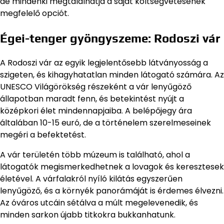
de mindenki megtalálhatja a saját költségvetésének
megfelelő opciót.
Égei-tenger gyöngyszeme: Rodoszi vár
A Rodoszi vár az egyik legjelentősebb látványosság a
szigeten, és kihagyhatatlan minden látogató számára. Az
UNESCO Világörökség részeként a vár lenyűgöző
állapotban maradt fenn, és betekintést nyújt a
középkori élet mindennapjaiba. A belépőjegy ára
általában 10-15 euró, de a történelem szerelmeseinek
megéri a befektetést.
A vár területén több múzeum is található, ahol a
látogatók megismerkedhetnek a lovagok és keresztesek
életével. A várfalakról nyíló kilátás egyszerűen
lenyűgöző, és a környék panorámáját is érdemes élvezni.
Az óváros utcáin sétálva a múlt megelevenedik, és
minden sarkon újabb titkokra bukkanhatunk.