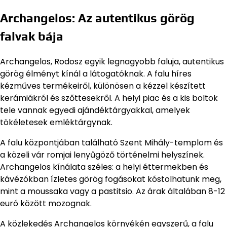
Archangelos: Az autentikus görög
falvak bája
Archangelos, Rodosz egyik legnagyobb faluja, autentikus
görög élményt kínál a látogatóknak. A falu híres
kézműves termékeiről, különösen a kézzel készített
kerámiákról és szőttesekről. A helyi piac és a kis boltok
tele vannak egyedi ajándéktárgyakkal, amelyek
tökéletesek emléktárgynak.
A falu központjában található Szent Mihály-templom és
a közeli vár romjai lenyűgöző történelmi helyszínek.
Archangelos kínálata széles: a helyi éttermekben és
kávézókban ízletes görög fogásokat kóstolhatunk meg,
mint a moussaka vagy a pastitsio. Az árak általában 8-12
euró között mozognak.
A közlekedés Archangelos környékén egyszerű, a falu