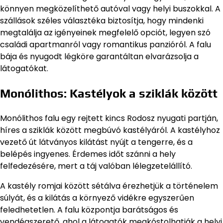
könnyen megközelíthető autóval vagy helyi buszokkal. A
szállások széles választéka biztosítja, hogy mindenki
megtalálja az igényeinek megfelelő opciót, legyen szó
családi apartmanról vagy romantikus panzióról. A falu
bája és nyugodt légköre garantáltan elvarázsolja a
látogatókat.
Monólithos: Kastélyok a sziklák között
Monólithos falu egy rejtett kincs Rodosz nyugati partján,
híres a sziklák között megbúvó kastélyáról. A kastélyhoz
vezető út látványos kilátást nyújt a tengerre, és a
belépés ingyenes. Érdemes időt szánni a hely
felfedezésére, mert a táj valóban lélegzetelállító.
A kastély romjai között sétálva érezhetjük a történelem
súlyát, és a kilátás a környező vidékre egyszerűen
feledhetetlen. A falu központja barátságos és
vendégszerető, ahol a látogatók megkóstolhatják a helyi