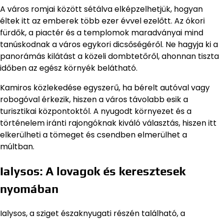
A város romjai között sétálva elképzelhetjük, hogyan
éltek itt az emberek több ezer évvel ezelőtt. Az ókori
fürdők, a piactér és a templomok maradványai mind
tanúskodnak a város egykori dicsőségéről. Ne hagyja ki a
panorámás kilátást a közeli dombtetőről, ahonnan tiszta
időben az egész környék belátható.
Kamiros közlekedése egyszerű, ha bérelt autóval vagy
robogóval érkezik, hiszen a város távolabb esik a
turisztikai központoktól. A nyugodt környezet és a
történelem iránti rajongóknak kiváló választás, hiszen itt
elkerülheti a tömeget és csendben elmerülhet a
múltban.
Ialysos: A lovagok és keresztesek
nyomában
Ialysos, a sziget északnyugati részén található, a