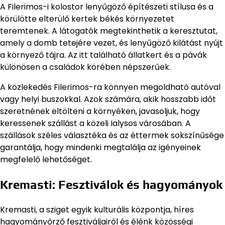
A Filerimos-i kolostor lenyűgöző építészeti stílusa és a
körülötte elterülő kertek békés környezetet
teremtenek. A látogatók megtekinthetik a keresztutat,
amely a domb tetejére vezet, és lenyűgöző kilátást nyújt
a környező tájra. Az itt található állatkert és a pávák
különösen a családok körében népszerűek.
A közlekedés Filerimos-ra könnyen megoldható autóval
vagy helyi buszokkal. Azok számára, akik hosszabb időt
szeretnének eltölteni a környéken, javasoljuk, hogy
keressenek szállást a közeli Ialysos városában. A
szállások széles választéka és az éttermek sokszínűsége
garantálja, hogy mindenki megtalálja az igényeinek
megfelelő lehetőséget.
Kremasti: Fesztiválok és hagyományok
Kremasti, a sziget egyik kulturális központja, híres
hagyományőrző fesztiváljairól és élénk közösségi