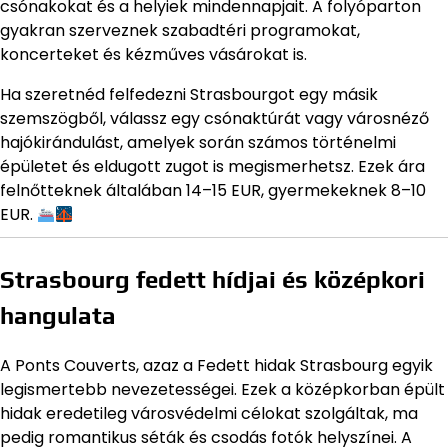
csónakokat és a helyiek mindennapjait. A folyóparton
gyakran szerveznek szabadtéri programokat,
koncerteket és kézműves vásárokat is.
Ha szeretnéd felfedezni Strasbourgot egy másik
szemszögből, válassz egy csónaktúrát vagy városnéző
hajókirándulást, amelyek során számos történelmi
épületet és eldugott zugot is megismerhetsz. Ezek ára
felnőtteknek általában 14–15 EUR, gyermekeknek 8–10
EUR.
Strasbourg fedett hídjai és középkori
hangulata
A Ponts Couverts, azaz a Fedett hidak Strasbourg egyik
legismertebb nevezetességei. Ezek a középkorban épült
hidak eredetileg városvédelmi célokat szolgáltak, ma
pedig romantikus séták és csodás fotók helyszínei. A