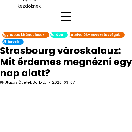
kezdőknek.
Egynapos kirándulások
Európa
Látnivalók- nevezetességek
Útitervek
Strasbourg városkalauz:
Mit érdemes megnézni egy
nap alatt?
Utazás Ötletek Barbitól
2026-03-07