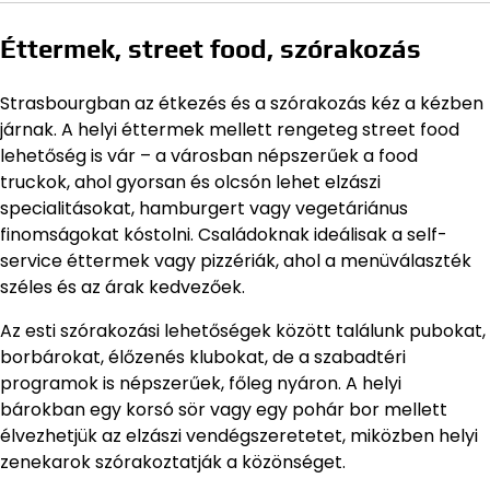
Éttermek, street food, szórakozás
Strasbourgban az étkezés és a szórakozás kéz a kézben
járnak. A helyi éttermek mellett rengeteg street food
lehetőség is vár – a városban népszerűek a food
truckok, ahol gyorsan és olcsón lehet elzászi
specialitásokat, hamburgert vagy vegetáriánus
finomságokat kóstolni. Családoknak ideálisak a self-
service éttermek vagy pizzériák, ahol a menüválaszték
széles és az árak kedvezőek.
Az esti szórakozási lehetőségek között találunk pubokat,
borbárokat, élőzenés klubokat, de a szabadtéri
programok is népszerűek, főleg nyáron. A helyi
bárokban egy korsó sör vagy egy pohár bor mellett
élvezhetjük az elzászi vendégszeretetet, miközben helyi
zenekarok szórakoztatják a közönséget.