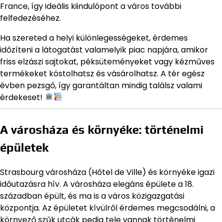
France, így ideális kiindulópont a város további
felfedezéséhez.
Ha szereted a helyi különlegességeket, érdemes
időzíteni a látogatást valamelyik piac napjára, amikor
friss elzászi sajtokat, péksüteményeket vagy kézműves
termékeket kóstolhatsz és vásárolhatsz. A tér egész
évben pezsgő, így garantáltan mindig találsz valami
érdekeset!
A városháza és környéke: történelmi
épületek
Strasbourg városháza (Hôtel de Ville) és környéke igazi
időutazásra hív. A városháza elegáns épülete a 18.
században épült, és ma is a város közigazgatási
központja. Az épületet kívülről érdemes megcsodálni, a
környező szűk utcák pedig tele vannak történelmi