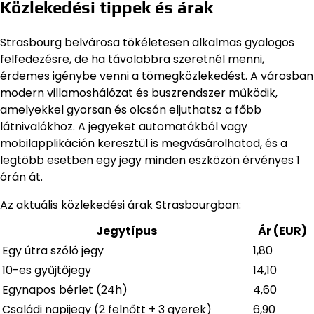
Közlekedési tippek és árak
Strasbourg belvárosa tökéletesen alkalmas gyalogos
felfedezésre, de ha távolabbra szeretnél menni,
érdemes igénybe venni a tömegközlekedést. A városban
modern villamoshálózat és buszrendszer működik,
amelyekkel gyorsan és olcsón eljuthatsz a főbb
látnivalókhoz. A jegyeket automatákból vagy
mobilapplikáción keresztül is megvásárolhatod, és a
legtöbb esetben egy jegy minden eszközön érvényes 1
órán át.
Az aktuális közlekedési árak Strasbourgban:
Jegytípus
Ár (EUR)
Egy útra szóló jegy
1,80
10-es gyűjtőjegy
14,10
Egynapos bérlet (24h)
4,60
Családi napijegy (2 felnőtt + 3 gyerek)
6,90