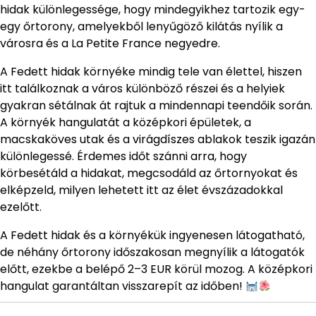
hidak különlegessége, hogy mindegyikhez tartozik egy-
egy őrtorony, amelyekből lenyűgöző kilátás nyílik a
városra és a La Petite France negyedre.
A Fedett hidak környéke mindig tele van élettel, hiszen
itt találkoznak a város különböző részei és a helyiek
gyakran sétálnak át rajtuk a mindennapi teendőik során.
A környék hangulatát a középkori épületek, a
macskaköves utak és a virágdíszes ablakok teszik igazán
különlegessé. Érdemes időt szánni arra, hogy
körbesétáld a hidakat, megcsodáld az őrtornyokat és
elképzeld, milyen lehetett itt az élet évszázadokkal
ezelőtt.
A Fedett hidak és a környékük ingyenesen látogatható,
de néhány őrtorony időszakosan megnyílik a látogatók
előtt, ezekbe a belépő 2–3 EUR körül mozog. A középkori
hangulat garantáltan visszarepít az időben!