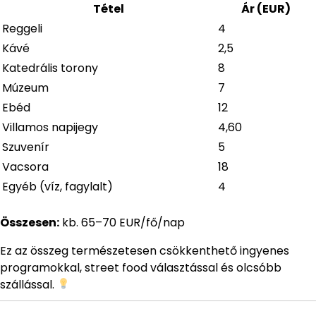
Tétel
Ár (EUR)
Reggeli
4
Kávé
2,5
Katedrális torony
8
Múzeum
7
Ebéd
12
Villamos napijegy
4,60
Szuvenír
5
Vacsora
18
Egyéb (víz, fagylalt)
4
Összesen:
kb. 65–70 EUR/fő/nap
Ez az összeg természetesen csökkenthető ingyenes
programokkal, street food választással és olcsóbb
szállással.