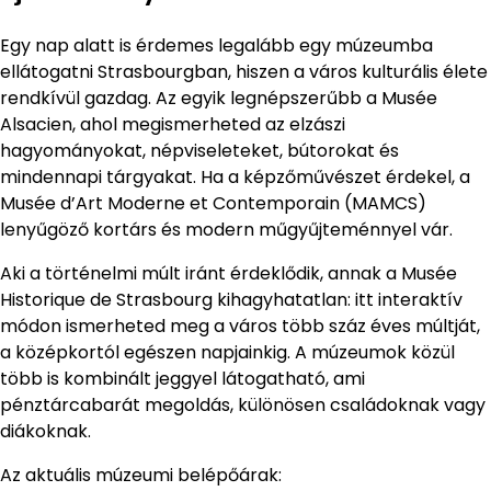
Egy nap alatt is érdemes legalább egy múzeumba
ellátogatni Strasbourgban, hiszen a város kulturális élete
rendkívül gazdag. Az egyik legnépszerűbb a Musée
Alsacien, ahol megismerheted az elzászi
hagyományokat, népviseleteket, bútorokat és
mindennapi tárgyakat. Ha a képzőművészet érdekel, a
Musée d’Art Moderne et Contemporain (MAMCS)
lenyűgöző kortárs és modern műgyűjteménnyel vár.
Aki a történelmi múlt iránt érdeklődik, annak a Musée
Historique de Strasbourg kihagyhatatlan: itt interaktív
módon ismerheted meg a város több száz éves múltját,
a középkortól egészen napjainkig. A múzeumok közül
több is kombinált jeggyel látogatható, ami
pénztárcabarát megoldás, különösen családoknak vagy
diákoknak.
Az aktuális múzeumi belépőárak: