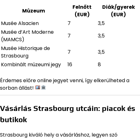
Felnőtt
Diák/gyerek
Múzeum
(EUR)
(EUR)
Musée Alsacien
7
3,5
Musée d’Art Moderne
7
3,5
(MAMCS)
Musée Historique de
7
3,5
Strasbourg
Kombinált múzeumi jegy
16
8
Érdemes előre online jegyet venni, így elkerülheted a
sorban állást!
Vásárlás Strasbourg utcáin: piacok és
butikok
Strasbourg kiváló hely a vásárláshoz, legyen szó