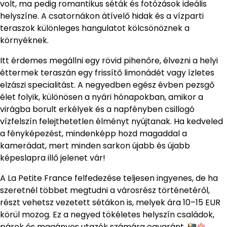
volt, ma pedig romantikus séták és fotózások ideális
helyszíne. A csatornákon átívelő hidak és a vízparti
teraszok különleges hangulatot kölcsönöznek a
környéknek.
Itt érdemes megállni egy rövid pihenőre, élvezni a helyi
éttermek teraszán egy frissítő limonádét vagy ízletes
elzászi specialitást. A negyedben egész évben pezsgő
élet folyik, különösen a nyári hónapokban, amikor a
virágba borult erkélyek és a napfényben csillogó
vízfelszín felejthetetlen élményt nyújtanak. Ha kedveled
a fényképezést, mindenképp hozd magaddal a
kamerádat, mert minden sarkon újabb és újabb
képeslapra illő jelenet vár!
A La Petite France felfedezése teljesen ingyenes, de ha
szeretnél többet megtudni a városrész történetéről,
részt vehetsz vezetett sétákon is, melyek ára 10–15 EUR
körül mozog. Ez a negyed tökéletes helyszín családok,
párok és magányos utazók számára egyaránt.