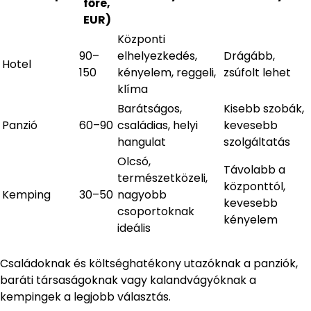
főre,
EUR)
Központi
90–
elhelyezkedés,
Drágább,
Hotel
150
kényelem, reggeli,
zsúfolt lehet
klíma
Barátságos,
Kisebb szobák,
Panzió
60–90
családias, helyi
kevesebb
hangulat
szolgáltatás
Olcsó,
Távolabb a
természetközeli,
központtól,
Kemping
30–50
nagyobb
kevesebb
csoportoknak
kényelem
ideális
Családoknak és költséghatékony utazóknak a panziók,
baráti társaságoknak vagy kalandvágyóknak a
kempingek a legjobb választás.