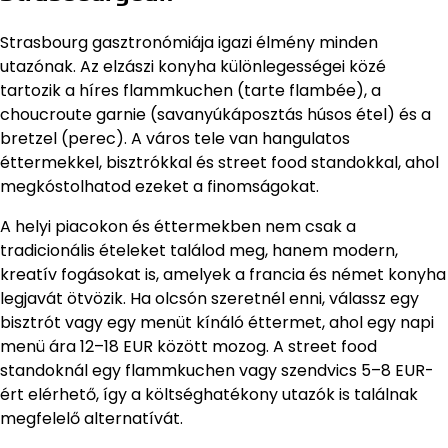
Strasbourg gasztronómiája igazi élmény minden
utazónak. Az elzászi konyha különlegességei közé
tartozik a híres flammkuchen (tarte flambée), a
choucroute garnie (savanyúkáposztás húsos étel) és a
bretzel (perec). A város tele van hangulatos
éttermekkel, bisztrókkal és street food standokkal, ahol
megkóstolhatod ezeket a finomságokat.
A helyi piacokon és éttermekben nem csak a
tradicionális ételeket találod meg, hanem modern,
kreatív fogásokat is, amelyek a francia és német konyha
legjavát ötvözik. Ha olcsón szeretnél enni, válassz egy
bisztrót vagy egy menüt kínáló éttermet, ahol egy napi
menü ára 12–18 EUR között mozog. A street food
standoknál egy flammkuchen vagy szendvics 5–8 EUR-
ért elérhető, így a költséghatékony utazók is találnak
megfelelő alternatívát.