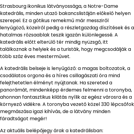
Strasbourg ikonikus látványossága, a Notre-Dame
katedrális, minden utazó bakancslistáján előkelő helyen
szerepel. Ez a gótikus remekmű már messziről
lenyűgöző, közelről pedig a részletgazdag díszítések és a
hatalmas rózsaablak teszik igazán különlegessé. A
katedrális előtt elterülő tér mindig nyüzsgő, itt
találkoznak a helyiek és a turisták, hogy megcsodálják a
több száz éves mesterművet.
A katedrális belseje is lenyűgöző: a magas boltozatok, a
csodálatos orgona és a híres csillagászati óra mind
felejthetetlen élményt nyújtanak. Ha szereted a
panorámát, mindenképp érdemes felmenni a toronyba,
ahonnan fantasztikus kilátás nyílik az egész városra és a
környező vidékre. A toronyba vezető közel 330 lépcsőfok
megmászása igazi kihívás, de a látvány minden
fáradtságot megér!
Az aktuális belépőjegy árak a katedrálisban: