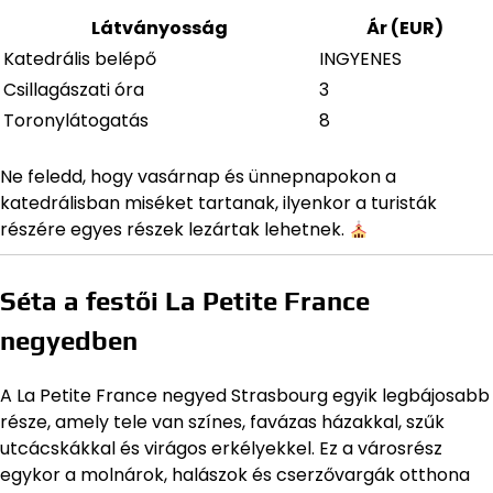
Látványosság
Ár (EUR)
Katedrális belépő
INGYENES
Csillagászati óra
3
Toronylátogatás
8
Ne feledd, hogy vasárnap és ünnepnapokon a
katedrálisban miséket tartanak, ilyenkor a turisták
részére egyes részek lezártak lehetnek.
Séta a festői La Petite France
negyedben
A La Petite France negyed Strasbourg egyik legbájosabb
része, amely tele van színes, favázas házakkal, szűk
utcácskákkal és virágos erkélyekkel. Ez a városrész
egykor a molnárok, halászok és cserzővargák otthona