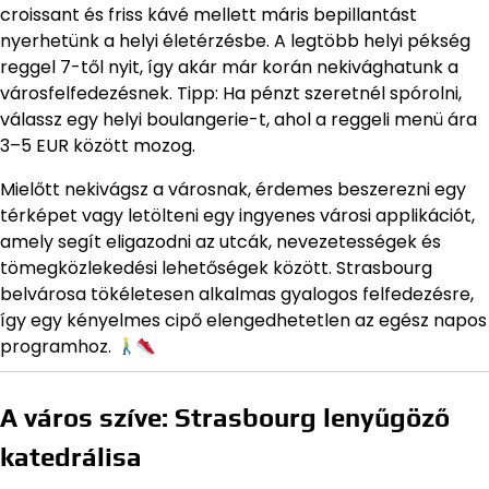
croissant és friss kávé mellett máris bepillantást
nyerhetünk a helyi életérzésbe. A legtöbb helyi pékség
reggel 7-től nyit, így akár már korán nekivághatunk a
városfelfedezésnek. Tipp: Ha pénzt szeretnél spórolni,
válassz egy helyi boulangerie-t, ahol a reggeli menü ára
3–5 EUR között mozog.
Mielőtt nekivágsz a városnak, érdemes beszerezni egy
térképet vagy letölteni egy ingyenes városi applikációt,
amely segít eligazodni az utcák, nevezetességek és
tömegközlekedési lehetőségek között. Strasbourg
belvárosa tökéletesen alkalmas gyalogos felfedezésre,
így egy kényelmes cipő elengedhetetlen az egész napos
programhoz.
A város szíve: Strasbourg lenyűgöző
katedrálisa