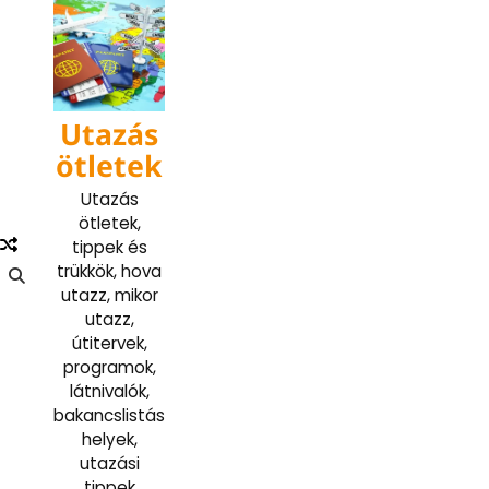
Skip
to
content
Utazás
ötletek
Utazás
ötletek,
tippek és
trükkök, hova
utazz, mikor
utazz,
útitervek,
programok,
látnivalók,
bakancslistás
helyek,
utazási
tippek