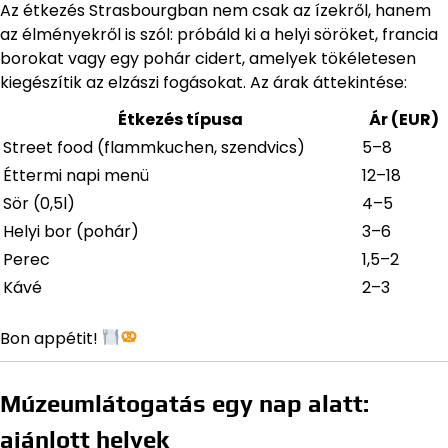
Az étkezés Strasbourgban nem csak az ízekről, hanem
az élményekről is szól: próbáld ki a helyi söröket, francia
borokat vagy egy pohár cidert, amelyek tökéletesen
kiegészítik az elzászi fogásokat. Az árak áttekintése:
Étkezés típusa
Ár (EUR)
Street food (flammkuchen, szendvics)
5–8
Éttermi napi menü
12–18
Sör (0,5l)
4–5
Helyi bor (pohár)
3–6
Perec
1,5–2
Kávé
2–3
Bon appétit!
Múzeumlátogatás egy nap alatt:
ajánlott helyek