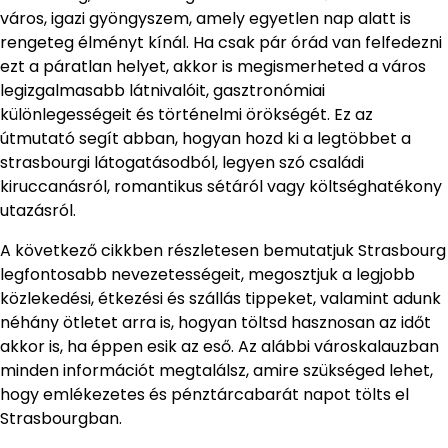
város, igazi gyöngyszem, amely egyetlen nap alatt is
rengeteg élményt kínál. Ha csak pár órád van felfedezni
ezt a páratlan helyet, akkor is megismerheted a város
legizgalmasabb látnivalóit, gasztronómiai
különlegességeit és történelmi örökségét. Ez az
útmutató segít abban, hogyan hozd ki a legtöbbet a
strasbourgi látogatásodból, legyen szó családi
kiruccanásról, romantikus sétáról vagy költséghatékony
utazásról.
A következő cikkben részletesen bemutatjuk Strasbourg
legfontosabb nevezetességeit, megosztjuk a legjobb
közlekedési, étkezési és szállás tippeket, valamint adunk
néhány ötletet arra is, hogyan töltsd hasznosan az időt
akkor is, ha éppen esik az eső. Az alábbi városkalauzban
minden információt megtalálsz, amire szükséged lehet,
hogy emlékezetes és pénztárcabarát napot tölts el
Strasbourgban.