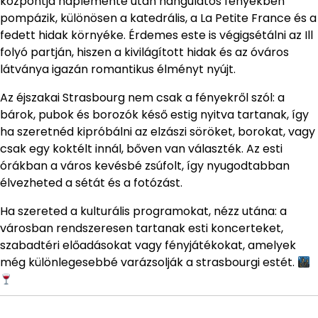
központja naplemente után hangulatos fényekben
pompázik, különösen a katedrális, a La Petite France és a
fedett hidak környéke. Érdemes este is végigsétálni az Ill
folyó partján, hiszen a kivilágított hidak és az óváros
látványa igazán romantikus élményt nyújt.
Az éjszakai Strasbourg nem csak a fényekről szól: a
bárok, pubok és borozók késő estig nyitva tartanak, így
ha szeretnéd kipróbálni az elzászi söröket, borokat, vagy
csak egy koktélt innál, bőven van választék. Az esti
órákban a város kevésbé zsúfolt, így nyugodtabban
élvezheted a sétát és a fotózást.
Ha szereted a kulturális programokat, nézz utána: a
városban rendszeresen tartanak esti koncerteket,
szabadtéri előadásokat vagy fényjátékokat, amelyek
még különlegesebbé varázsolják a strasbourgi estét.