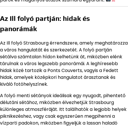
Az Ill folyó partján: hidak és
panorámák
Az Ill folyó Strasbourg érrendszere, amely meghatározza
a város hangulatát és szerkezetét. A folyó partján
sétálva számtalan hídon kelhetünk át, miközben elénk
tárulnak a város legszebb panorámái. A leghíresebb
hidak közé tartozik a Ponts Couverts, vagyis a Fedett
hidak, amelyek középkori hangulatot árasztanak és
kiváló fotóhelyszínek.
A folyó menti sétányok ideálisak egy nyugodt, pihentető
délutáni sétához, miközben élvezhetjük Strasbourg
különleges atmoszféráját. Itt találhatók a legjobb helyek
piknikezéshez, vagy csak egyszerűen megpihenni a
vízparti padokon, miközben figyeljük a lassan haladó