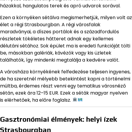
házakkal, hangulatos terek és apró udvarok sorával.
Ezen a környéken sétálva megismerhetjük, milyen volt az
élet a régi Strasbourgban. A régi városfalak
maradványai, a díszes portálok és a századfordulós
részletek tökéletes hátteret adnak egy kellemes
délutáni sétához. Sok épület ma is eredeti funkcióját tölti
be, másokban galériák, kávézók vagy kis üzletek
találhatók, így mindenki megtalálja a kedvére valót.
A városháza környékének felfedezése teljesen ingyenes,
de ha szeretnél mélyebb betekintést kapni a történelmi
múltba, érdemes részt venni egy tematikus városnéző
sétán, ezek ára 12–15 EUR. Ezek a séták magyar nyelven
is elérhetőek, ha előre foglalsz.
Gasztronómiai élmények: helyi ízek
Strasbourgban