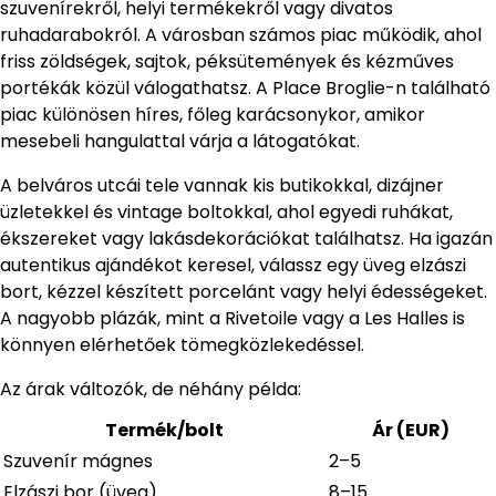
szuvenírekről, helyi termékekről vagy divatos
ruhadarabokról. A városban számos piac működik, ahol
friss zöldségek, sajtok, péksütemények és kézműves
portékák közül válogathatsz. A Place Broglie-n található
piac különösen híres, főleg karácsonykor, amikor
mesebeli hangulattal várja a látogatókat.
A belváros utcái tele vannak kis butikokkal, dizájner
üzletekkel és vintage boltokkal, ahol egyedi ruhákat,
ékszereket vagy lakásdekorációkat találhatsz. Ha igazán
autentikus ajándékot keresel, válassz egy üveg elzászi
bort, kézzel készített porcelánt vagy helyi édességeket.
A nagyobb plázák, mint a Rivetoile vagy a Les Halles is
könnyen elérhetőek tömegközlekedéssel.
Az árak változók, de néhány példa:
Termék/bolt
Ár (EUR)
Szuvenír mágnes
2–5
Elzászi bor (üveg)
8–15