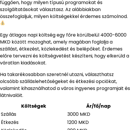
függően, hogy milyen típusú programokat és
szolgáltatásokat választasz. Az alábbiakban
összefoglaljuk, milyen költségekkel érdemes számolnod.
Egy átlagos napi költség egy főre körülbelül 4000-6000
MKD között mozoghat, amely magában foglalja a
szállást, étkezést, közlekedést és belépőket. Érdemes
előre tervezni és költségvetést készíteni, hogy elkerüld a
váratlan kiadásokat.
Ha takarékosabban szeretnél utazni, választhatsz
olcsóbb szálláslehetőségeket és étkezési opciókat,
valamint kihasználhatod a város ingyenes programjait és
látnivalóit.
Költségek
Ár/fő/nap
Szállás
3000 MKD
Étkezés
1200 MKD