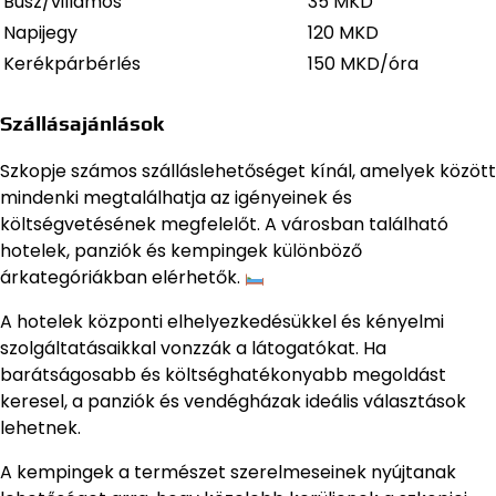
Busz/villamos
35 MKD
Napijegy
120 MKD
Kerékpárbérlés
150 MKD/óra
Szállásajánlások
Szkopje számos szálláslehetőséget kínál, amelyek között
mindenki megtalálhatja az igényeinek és
költségvetésének megfelelőt. A városban található
hotelek, panziók és kempingek különböző
árkategóriákban elérhetők.
A hotelek központi elhelyezkedésükkel és kényelmi
szolgáltatásaikkal vonzzák a látogatókat. Ha
barátságosabb és költséghatékonyabb megoldást
keresel, a panziók és vendégházak ideális választások
lehetnek.
A kempingek a természet szerelmeseinek nyújtanak