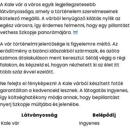
A Kale vár a város egyik legjellegzetesebb
látványossága, amely a történelem szerelmeseinek
kötelező megálló. A várból lenyűgöző kilátás nyílik az
egész városra, így érdemes felmenni, hogy egy pillantást
vethess Szkopje panorámájára.
A vár történelmi jelentősége is figyelemre méltó. Az
erődítmény a bizánci időszakból származik, és azóta
számos átalakuláson ment keresztül. Sétálj végig a régi
falakon, és képzeld el, hogyan nézhetett ki az élet itt
több száz évvel ezelőtt.
Ne felejts el fényképezni! A Kale várból készített fotók
garantáltan a kedvenceid lesznek. A látogatás ingyenes,
így költséghatékony módja annak, hogy bepillantást
nyerj Szkopje múltjába és jelenébe.
Látványosság
Belépődíj
Kale vár
Ingyenes