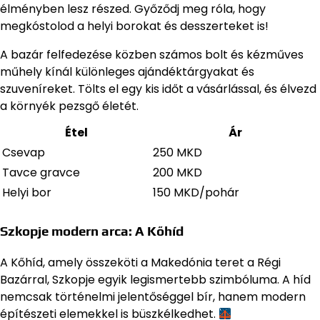
élményben lesz részed. Győződj meg róla, hogy
megkóstolod a helyi borokat és desszerteket is!
A bazár felfedezése közben számos bolt és kézműves
műhely kínál különleges ajándéktárgyakat és
szuveníreket. Tölts el egy kis időt a vásárlással, és élvezd
a környék pezsgő életét.
Étel
Ár
Csevap
250 MKD
Tavce gravce
200 MKD
Helyi bor
150 MKD/pohár
Szkopje modern arca: A Kőhíd
A Kőhíd, amely összeköti a Makedónia teret a Régi
Bazárral, Szkopje egyik legismertebb szimbóluma. A híd
nemcsak történelmi jelentőséggel bír, hanem modern
építészeti elemekkel is büszkélkedhet.