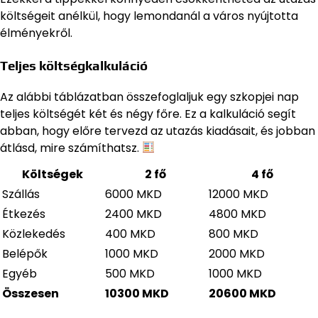
költségeit anélkül, hogy lemondanál a város nyújtotta
élményekről.
Teljes költségkalkuláció
Az alábbi táblázatban összefoglaljuk egy szkopjei nap
teljes költségét két és négy főre. Ez a kalkuláció segít
abban, hogy előre tervezd az utazás kiadásait, és jobban
átlásd, mire számíthatsz.
Költségek
2 fő
4 fő
Szállás
6000 MKD
12000 MKD
Étkezés
2400 MKD
4800 MKD
Közlekedés
400 MKD
800 MKD
Belépők
1000 MKD
2000 MKD
Egyéb
500 MKD
1000 MKD
Összesen
10300 MKD
20600 MKD