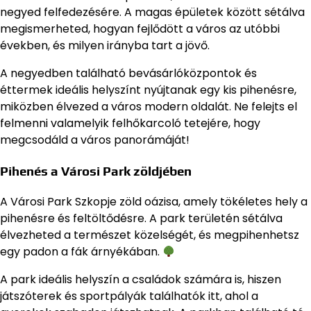
negyed felfedezésére. A magas épületek között sétálva
megismerheted, hogyan fejlődött a város az utóbbi
években, és milyen irányba tart a jövő.
A negyedben található bevásárlóközpontok és
éttermek ideális helyszínt nyújtanak egy kis pihenésre,
miközben élvezed a város modern oldalát. Ne felejts el
felmenni valamelyik felhőkarcoló tetejére, hogy
megcsodáld a város panorámáját!
Pihenés a Városi Park zöldjében
A Városi Park Szkopje zöld oázisa, amely tökéletes hely a
pihenésre és feltöltődésre. A park területén sétálva
élvezheted a természet közelségét, és megpihenhetsz
egy padon a fák árnyékában.
A park ideális helyszín a családok számára is, hiszen
játszóterek és sportpályák találhatók itt, ahol a