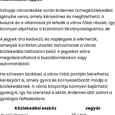
Szkopje városnézése során érdemes tömegközlekedést
igénybe venni, amely kényelmes és megfizethető. A
buszok és a villamosok jól lefedik a város főbb részeit, így
könnyen eljuthatsz a különböző látványosságokhoz.
A jegyek ára kedvező, és napijegyek is elérhetők,
amelyek korlátlan utazást biztosítanak a városi
közlekedési hálózaton belül. A jegyeket előre
megvásárolhatod a buszállomásokon vagy
automatákból.
Ha szívesen biciklizel, a város több pontján bérelhetsz
kerékpárt is, amely gyors és környezetbarát módja a
közlekedésnek. A város központja könnyen bejárható
gyalog is, így ha szereted a sétát, érdemes időt szánni a
gyalogos felfedezésre.
Közlekedési eszköz
Jegyár