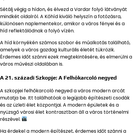
Sétálj végig a hídon, és élvezd a Vardar folyó látványát
mindkét oldalról. A Kőhíd kiváló helyszín a fotózásra,
különösen naplementekor, amikor a város fényei és a
híd reflektálódnak a folyó vízén.
A híd környékén számos szobor és műalkotás található,
amelyek a város gazdag kulturális életét tükrözik.
Érdemes időt szánni ezek megtekintésére, és elmerülni a
város művészi oldalában is.
A 21. századi Szkopje: A Felhőkarcoló negyed
A szkopjei felhőkarcoló negyed a város modern arcát
mutatja be. Itt találhatóak a legújabb építészeti csodák
és az üzleti élet központjai. A modern épületek és a
nyüzsgő városi élet kontrasztban áll a város történelmi
részével.
Ha érdekel a modern építészet, érdemes időt szánni a