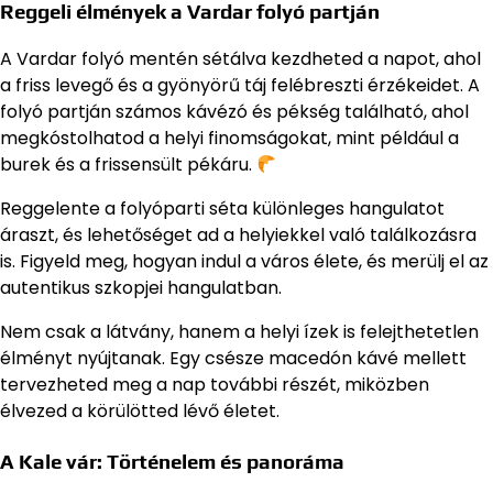
Reggeli élmények a Vardar folyó partján
A Vardar folyó mentén sétálva kezdheted a napot, ahol
a friss levegő és a gyönyörű táj felébreszti érzékeidet. A
folyó partján számos kávézó és pékség található, ahol
megkóstolhatod a helyi finomságokat, mint például a
burek és a frissensült pékáru.
Reggelente a folyóparti séta különleges hangulatot
áraszt, és lehetőséget ad a helyiekkel való találkozásra
is. Figyeld meg, hogyan indul a város élete, és merülj el az
autentikus szkopjei hangulatban.
Nem csak a látvány, hanem a helyi ízek is felejthetetlen
élményt nyújtanak. Egy csésze macedón kávé mellett
tervezheted meg a nap további részét, miközben
élvezed a körülötted lévő életet.
A Kale vár: Történelem és panoráma