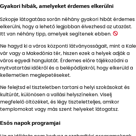
Gyakori hibák, amelyeket érdemes elkerülni
Szkopje látogatása során néhány gyakori hibát érdemes
elkerülni, hogy a lehető legjobban élvezhesd az utazást.
Itt van néhány tipp, amelyek segítenek ebben.
Ne hagyd ki a város központi látványosságait, mint a Kale
vár vagy a Makedónia tér, hiszen ezek a helyek adják a
város egyedi hangulatát. Érdemes előre tájékozódni a
nyitvatartási időkről és a belépődíjakról, hogy elkerüld a
kellemetlen meglepetéseket.
Ne felejtsd el tiszteletben tartani a helyi szokásokat és
kultúrát, különösen a vallási helyszíneken. Viselj
megfelelő öltözéket, és légy tiszteletteljes, amikor
templomokat vagy más szent helyeket látogatsz.
Esős napok programjai