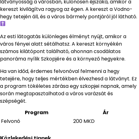
látványosság a városban, különösen éjszaka, amikor a
kereszt kivilágítva ragyog az égen. A kereszt a Vodno-
hegy tetején áll, és a város bármely pontjáról jól látható.
Az esti látogatás különleges élményt nyújt, amikor a
város fényei alatt sétálhatsz. A kereszt környékén
számos kilátópont található, ahonnan csodálatos
panoráma nyílik Szkopjére és a környező hegyekre.
Ha van időd, érdemes felvonóval felmenni a hegy
tetejére, hogy teljes mértékben élvezhesd a látványt. Ez
a program tökéletes zárása egy szkopjei napnak, amely
során megtapasztalhatod a város varázsát és
szépségét.
Program
Ár
Felvonó
200 MKD
Közlekedési tippek