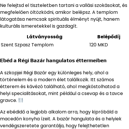
Ne felejtsd el tiszteletben tartani a vallási szokásokat, és
megfelelően öltözködni, amikor belépsz. A templom
látogatása nemcsak spirituális élményt nyújt, hanem
kulturális ismeretekkel is gazdagít.
Látványosság
Belépődíj
Szent Szpasz Templom
120 MKD
Ebéd a Régi Bazár hangulatos éttermeiben
A szkopjei Régi Bazár egy különleges hely, ahol a
történelem és a modern élet találkozik. Itt számos
étterem és kávézó található, ahol megkóstolhatod a
helyi specialitásokat, mint például a csevap és a tavce
gravce.
Az ebédidő a legjobb alkalom arra, hogy kipróbáld a
macedón konyha ízeit. A bazár hangulata és a helyiek
vendégszeretete garantálja, hogy felejthetetlen