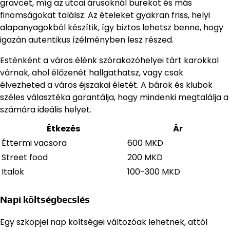
gravcet, míg az utcai árusoknál burekot és más
finomságokat találsz. Az ételeket gyakran friss, helyi
alapanyagokból készítik, így biztos lehetsz benne, hogy
igazán autentikus ízélményben lesz részed.
Esténként a város élénk szórakozóhelyei tárt karokkal
várnak, ahol élőzenét hallgathatsz, vagy csak
élvezheted a város éjszakai életét. A bárok és klubok
széles választéka garantálja, hogy mindenki megtalálja a
számára ideális helyet.
Étkezés
Ár
Éttermi vacsora
600 MKD
Street food
200 MKD
Italok
100-300 MKD
Napi költségbecslés
Egy szkopjei nap költségei változóak lehetnek, attól