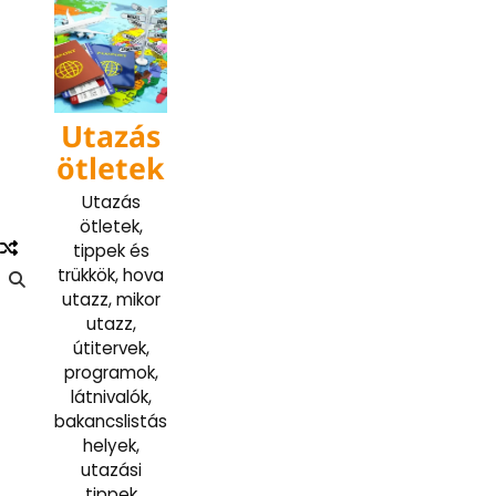
Skip
to
content
Utazás
ötletek
Utazás
ötletek,
tippek és
trükkök, hova
utazz, mikor
utazz,
útitervek,
programok,
látnivalók,
bakancslistás
helyek,
utazási
tippek