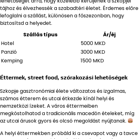
lehetőséget arra, hogy közelebb kerüljenek a szkopjei
tájhoz és élvezhessék a szabadtéri életet. Érdemes előre
lefoglalni a szállást, különösen a főszezonban, hogy
biztosítsd a helyedet.
Szállás típus
Ár/éj
Hotel
5000 MKD
Panzió
3000 MKD
Kemping
1500 MKD
Éttermek, street food, szórakozási lehetőségek
Szkopje gasztronómiai élete változatos és izgalmas,
számos étterem és utcai étkezde kínál helyi és
nemzetközi ízeket. A város éttermeiben
megkóstolhatod a tradicionális macedón ételeket, míg
az utcai árusok gyors és olcsó megoldást nyújtanak.
A helyi éttermekben próbáld ki a csevapot vagy a tavce