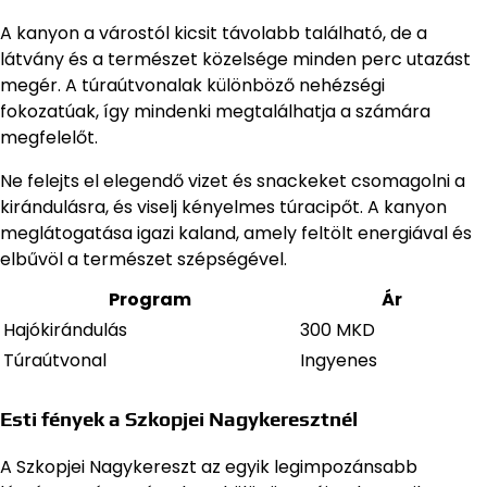
A kanyon a várostól kicsit távolabb található, de a
látvány és a természet közelsége minden perc utazást
megér. A túraútvonalak különböző nehézségi
fokozatúak, így mindenki megtalálhatja a számára
megfelelőt.
Ne felejts el elegendő vizet és snackeket csomagolni a
kirándulásra, és viselj kényelmes túracipőt. A kanyon
meglátogatása igazi kaland, amely feltölt energiával és
elbűvöl a természet szépségével.
Program
Ár
Hajókirándulás
300 MKD
Túraútvonal
Ingyenes
Esti fények a Szkopjei Nagykeresztnél
A Szkopjei Nagykereszt az egyik legimpozánsabb