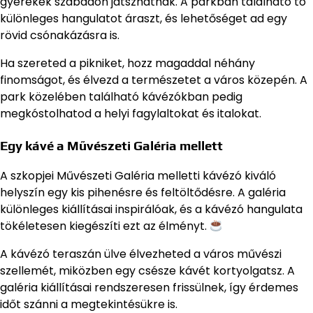
gyerekek szabadon játszhatnak. A parkban található tó
különleges hangulatot áraszt, és lehetőséget ad egy
rövid csónakázásra is.
Ha szereted a pikniket, hozz magaddal néhány
finomságot, és élvezd a természetet a város közepén. A
park közelében található kávézókban pedig
megkóstolhatod a helyi fagylaltokat és italokat.
Egy kávé a Művészeti Galéria mellett
A szkopjei Művészeti Galéria melletti kávézó kiváló
helyszín egy kis pihenésre és feltöltődésre. A galéria
különleges kiállításai inspirálóak, és a kávézó hangulata
tökéletesen kiegészíti ezt az élményt.
A kávézó teraszán ülve élvezheted a város művészi
szellemét, miközben egy csésze kávét kortyolgatsz. A
galéria kiállításai rendszeresen frissülnek, így érdemes
időt szánni a megtekintésükre is.