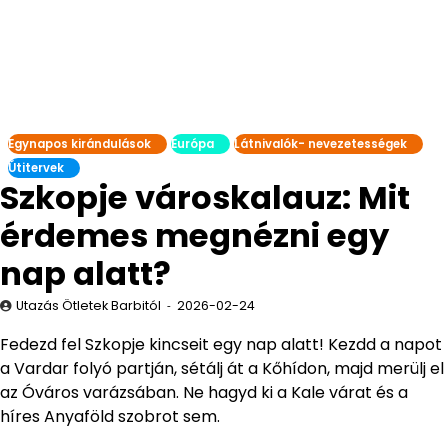
Egynapos kirándulások
Európa
Látnivalók- nevezetességek
Útitervek
Szkopje városkalauz: Mit
érdemes megnézni egy
nap alatt?
Utazás Ötletek Barbitól
2026-02-24
Fedezd fel Szkopje kincseit egy nap alatt! Kezdd a napot
a Vardar folyó partján, sétálj át a Kőhídon, majd merülj el
az Óváros varázsában. Ne hagyd ki a Kale várat és a
híres Anyaföld szobrot sem.