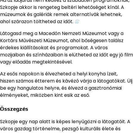
Ha az időjárás nem kedvez a szabadtéri programoknak,
Szkopje akkor is rengeteg beltéri lehetőséget kínál. A
múzeumok és galériák remek alternatívák lehetnek,
ahol szárazon töltheted az időt.
Látogasd meg a Macedón Nemzeti Múzeumot vagy a
Kortárs Művészeti Múzeumot, ahol bőségesen találsz
érdekes kiállításokat és programokat. A város
mozijaiban és színházaiban is elütheted az időt egy jó film
vagy előadás megtekintésével.
Az esős napokon is élvezheted a helyi konyha ízeit,
hiszen számos étterem és kávézó várja a látogatókat. Ülj
be egy hangulatos helyre, és élvezd a gasztronómiai
élményeket, miközben kint esik az eső.
Összegzés
Szkopje egy nap alatt is képes lenyűgözni a látogatóit. A
város gazdag történelme, pezsgő kulturális élete és