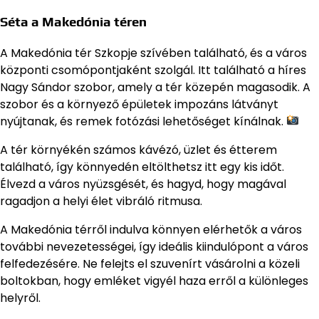
Séta a Makedónia téren
A Makedónia tér Szkopje szívében található, és a város
központi csomópontjaként szolgál. Itt található a híres
Nagy Sándor szobor, amely a tér közepén magasodik. A
szobor és a környező épületek impozáns látványt
nyújtanak, és remek fotózási lehetőséget kínálnak.
A tér környékén számos kávézó, üzlet és étterem
található, így könnyedén eltölthetsz itt egy kis időt.
Élvezd a város nyüzsgését, és hagyd, hogy magával
ragadjon a helyi élet vibráló ritmusa.
A Makedónia térről indulva könnyen elérhetők a város
további nevezetességei, így ideális kiindulópont a város
felfedezésére. Ne felejts el szuvenírt vásárolni a közeli
boltokban, hogy emléket vigyél haza erről a különleges
helyről.