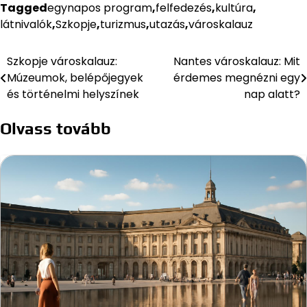
Tagged
egynapos program
,
felfedezés
,
kultúra
,
látnivalók
,
Szkopje
,
turizmus
,
utazás
,
városkalauz
Szkopje városkalauz:
Nantes városkalauz: Mit
Bejegyzés
Múzeumok, belépőjegyek
érdemes megnézni egy
navigáció
és történelmi helyszínek
nap alatt?
Olvass tovább