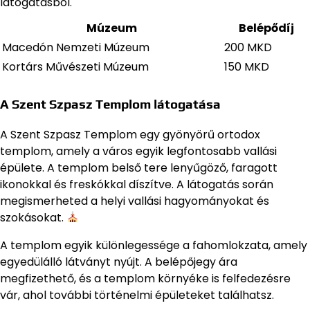
látogatásból.
Múzeum
Belépődíj
Macedón Nemzeti Múzeum
200 MKD
Kortárs Művészeti Múzeum
150 MKD
A Szent Szpasz Templom látogatása
A Szent Szpasz Templom egy gyönyörű ortodox
templom, amely a város egyik legfontosabb vallási
épülete. A templom belső tere lenyűgöző, faragott
ikonokkal és freskókkal díszítve. A látogatás során
megismerheted a helyi vallási hagyományokat és
szokásokat.
A templom egyik különlegessége a fahomlokzata, amely
egyedülálló látványt nyújt. A belépőjegy ára
megfizethető, és a templom környéke is felfedezésre
vár, ahol további történelmi épületeket találhatsz.