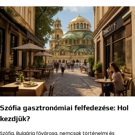
Szófia gasztronómiai felfedezése: Hol
kezdjük?
Szófia, Bulgária fővárosa, nemcsak történelmi és