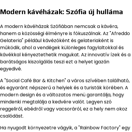
Modern kávéházak: Szófia új hulláma
A modern kávéházak Szófiában nemcsak a kávéra,
hanem a közösségi élményre is fókuszálnak. Az "Afreddo
Gelateria" például kávézóként és gelateriaként is
működik, ahol a vendégek különleges fagylaltokkal és
kávékkal kényeztethetik magukat. Az innovatív ízek és a
barátságos kiszolgálás teszi ezt a helyet igazán
egyedivé.
A "Social Café Bar & Kitchen" a város szívében található,
és egyaránt népszerű a helyiek és a turisták körében. A
modern design és a változatos menü garantálja, hogy
mindenki megtalálja a kedvére valót. Legyen szó
reggeliről, ebédről vagy vacsoráról, ez a hely nem okoz
csalódást.
Ha nyugodt környezetre vágyik, a "Rainbow Factory" egy