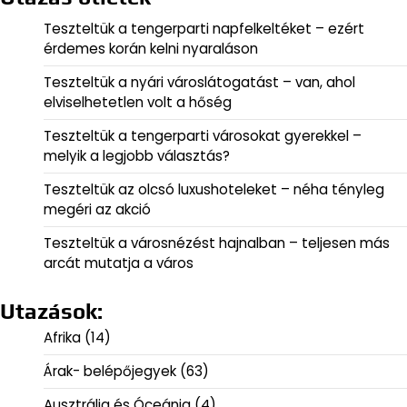
Teszteltük a tengerparti napfelkeltéket – ezért
érdemes korán kelni nyaraláson
Teszteltük a nyári városlátogatást – van, ahol
elviselhetetlen volt a hőség
Teszteltük a tengerparti városokat gyerekkel –
melyik a legjobb választás?
Teszteltük az olcsó luxushoteleket – néha tényleg
megéri az akció
Teszteltük a városnézést hajnalban – teljesen más
arcát mutatja a város
Utazások:
Afrika
(14)
Árak- belépőjegyek
(63)
Ausztrália és Óceánia
(4)