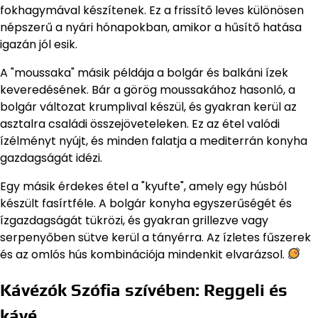
fokhagymával készítenek. Ez a frissítő leves különösen
népszerű a nyári hónapokban, amikor a hűsítő hatása
igazán jól esik.
A "moussaka" másik példája a bolgár és balkáni ízek
keveredésének. Bár a görög moussakához hasonló, a
bolgár változat krumplival készül, és gyakran kerül az
asztalra családi összejöveteleken. Ez az étel valódi
ízélményt nyújt, és minden falatja a mediterrán konyha
gazdagságát idézi.
Egy másik érdekes étel a "kyufte", amely egy húsból
készült fasírtféle. A bolgár konyha egyszerűségét és
ízgazdagságát tükrözi, és gyakran grillezve vagy
serpenyőben sütve kerül a tányérra. Az ízletes fűszerek
és az omlós hús kombinációja mindenkit elvarázsol.
Kávézók Szófia szívében: Reggeli és
kávé