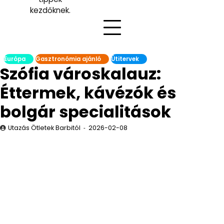
kezdőknek.
Európa
Gasztronómia ajánló
Útitervek
Szófia városkalauz:
Éttermek, kávézók és
bolgár specialitások
Utazás Ötletek Barbitól
2026-02-08