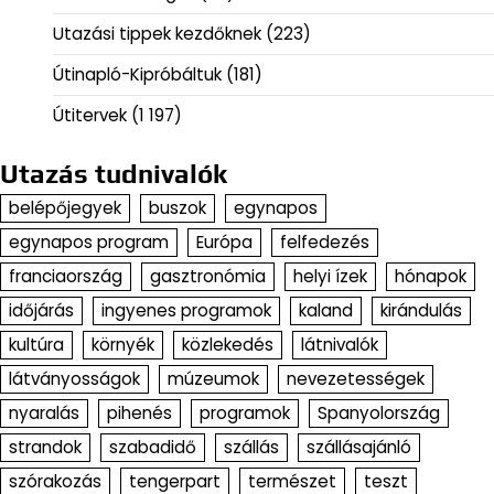
Utazási tippek kezdőknek
(223)
Útinapló-Kipróbáltuk
(181)
Útitervek
(1 197)
Utazás tudnivalók
belépőjegyek
buszok
egynapos
egynapos program
Európa
felfedezés
franciaország
gasztronómia
helyi ízek
hónapok
időjárás
ingyenes programok
kaland
kirándulás
kultúra
környék
közlekedés
látnivalók
látványosságok
múzeumok
nevezetességek
nyaralás
pihenés
programok
Spanyolország
strandok
szabadidő
szállás
szállásajánló
szórakozás
tengerpart
természet
teszt