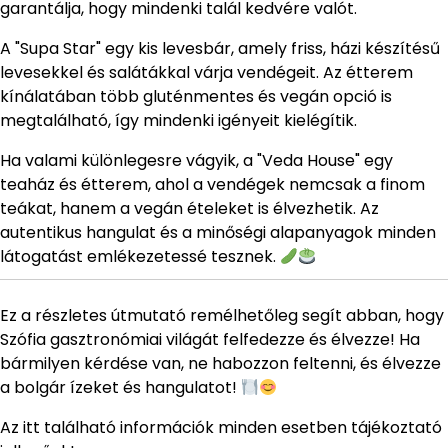
garantálja, hogy mindenki talál kedvére valót.
A "Supa Star" egy kis levesbár, amely friss, házi készítésű
levesekkel és salátákkal várja vendégeit. Az étterem
kínálatában több gluténmentes és vegán opció is
megtalálható, így mindenki igényeit kielégítik.
Ha valami különlegesre vágyik, a "Veda House" egy
teaház és étterem, ahol a vendégek nemcsak a finom
teákat, hanem a vegán ételeket is élvezhetik. Az
autentikus hangulat és a minőségi alapanyagok minden
látogatást emlékezetessé tesznek.
Ez a részletes útmutató remélhetőleg segít abban, hogy
Szófia gasztronómiai világát felfedezze és élvezze! Ha
bármilyen kérdése van, ne habozzon feltenni, és élvezze
a bolgár ízeket és hangulatot!
Az itt található információk minden esetben tájékoztató