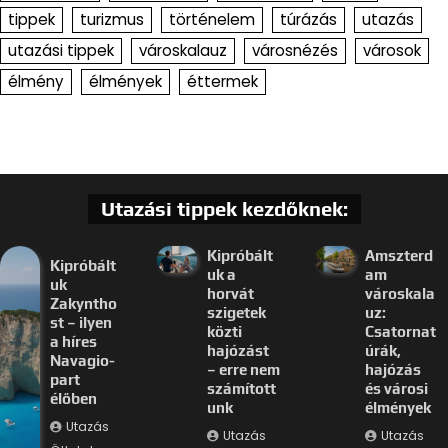
tippek
turizmus
történelem
túrázás
utazás
utazási tippek
városkalauz
városnézés
városok
élmény
élmények
éttermek
Utazási tippek kezdőknek:
Kipróbált
Amszterd
Kipróbált
uk a
am
uk
horvát
városkala
Zakyntho
szigetek
uz:
st – ilyen
közti
Csatornat
a híres
hajózást
úrák,
Navagio-
– erre nem
hajózás
part
számított
és városi
élőben
unk
élmények
Utazás
Utazás
Utazás