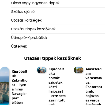
Olcsó vagy ingyenes tippek
Szállás ajánló
Utazás költségek
Utazási tippek kezdőknek
Útinapló-Kipróbáltuk
Útitervek
Utazási tippek kezdőknek
Kipróbált
Amszterd
Kipróbált
uk a
am
uk
horvát
városkala
Zakyntho
szigetek
uz:
st – ilyen
közti
Csatornat
a híres
hajózást
úrák,
Navagio-
– erre nem
hajózás
part
számított
és városi
élőben
unk
élmények