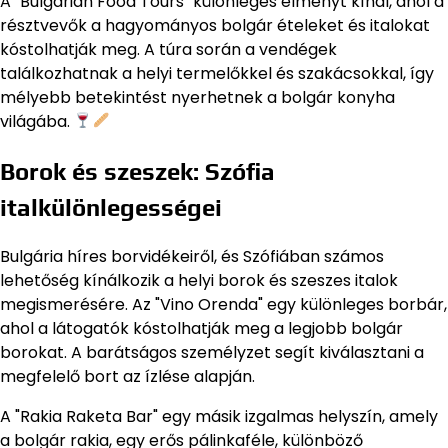
A "Bulgarian Food Tours" különleges élményt kínál, ahol a
résztvevők a hagyományos bolgár ételeket és italokat
kóstolhatják meg. A túra során a vendégek
találkozhatnak a helyi termelőkkel és szakácsokkal, így
mélyebb betekintést nyerhetnek a bolgár konyha
világába.
Borok és szeszek: Szófia
italkülönlegességei
Bulgária híres borvidékeiről, és Szófiában számos
lehetőség kínálkozik a helyi borok és szeszes italok
megismerésére. Az "Vino Orenda" egy különleges borbár,
ahol a látogatók kóstolhatják meg a legjobb bolgár
borokat. A barátságos személyzet segít kiválasztani a
megfelelő bort az ízlése alapján.
A "Rakia Raketa Bar" egy másik izgalmas helyszín, amely
a bolgár rakia, egy erős pálinkaféle, különböző