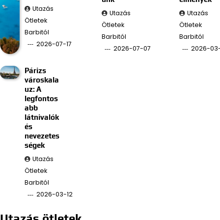
Utazás
Utazás
Utazás
Ötletek
Ötletek
Ötletek
Barbitól
Barbitól
Barbitól
2026-07-17
2026-07-07
2026-03
Párizs
városkala
uz: A
legfontos
abb
látnivalók
és
nevezetes
ségek
Utazás
Ötletek
Barbitól
2026-03-12
Utazás ötletek