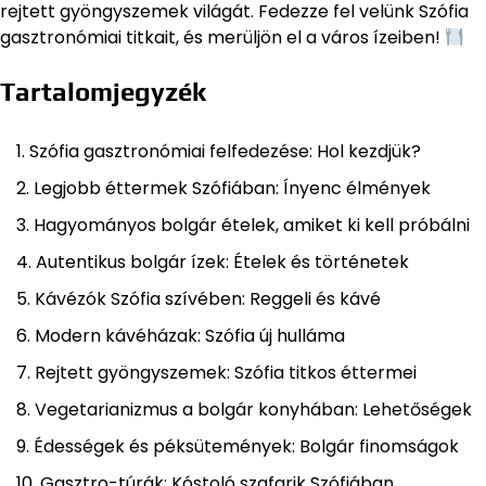
rejtett gyöngyszemek világát. Fedezze fel velünk Szófia
gasztronómiai titkait, és merüljön el a város ízeiben!
Tartalomjegyzék
Szófia gasztronómiai felfedezése: Hol kezdjük?
Legjobb éttermek Szófiában: Ínyenc élmények
Hagyományos bolgár ételek, amiket ki kell próbálni
Autentikus bolgár ízek: Ételek és történetek
Kávézók Szófia szívében: Reggeli és kávé
Modern kávéházak: Szófia új hulláma
Rejtett gyöngyszemek: Szófia titkos éttermei
Vegetarianizmus a bolgár konyhában: Lehetőségek
Édességek és péksütemények: Bolgár finomságok
Gasztro-túrák: Kóstoló szafarik Szófiában