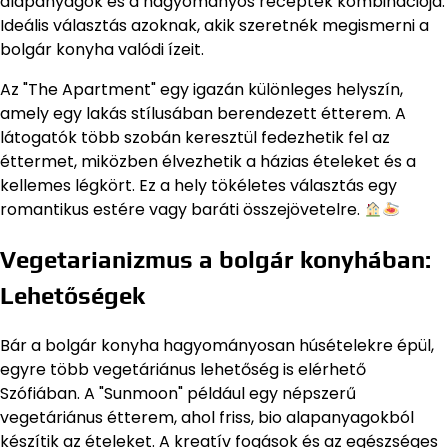
alapanyagok és a hagyományos receptek kombinációja.
Ideális választás azoknak, akik szeretnék megismerni a
bolgár konyha valódi ízeit.
Az "The Apartment" egy igazán különleges helyszín,
amely egy lakás stílusában berendezett étterem. A
látogatók több szobán keresztül fedezhetik fel az
éttermet, miközben élvezhetik a házias ételeket és a
kellemes légkört. Ez a hely tökéletes választás egy
romantikus estére vagy baráti összejövetelre.
Vegetarianizmus a bolgár konyhában:
Lehetőségek
Bár a bolgár konyha hagyományosan húsételekre épül,
egyre több vegetáriánus lehetőség is elérhető
Szófiában. A "Sunmoon" például egy népszerű
vegetáriánus étterem, ahol friss, bio alapanyagokból
készítik az ételeket. A kreatív fogások és az egészséges