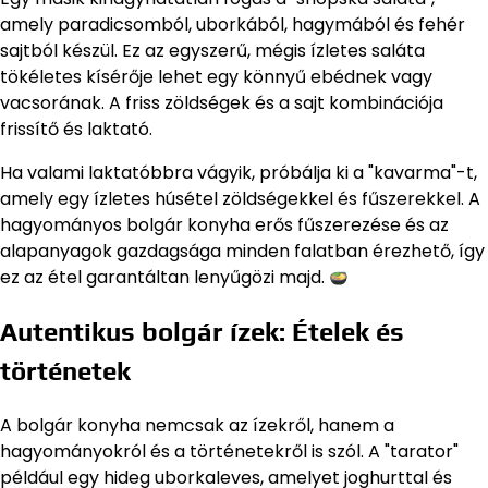
amely paradicsomból, uborkából, hagymából és fehér
sajtból készül. Ez az egyszerű, mégis ízletes saláta
tökéletes kísérője lehet egy könnyű ebédnek vagy
vacsorának. A friss zöldségek és a sajt kombinációja
frissítő és laktató.
Ha valami laktatóbbra vágyik, próbálja ki a "kavarma"-t,
amely egy ízletes húsétel zöldségekkel és fűszerekkel. A
hagyományos bolgár konyha erős fűszerezése és az
alapanyagok gazdagsága minden falatban érezhető, így
ez az étel garantáltan lenyűgözi majd.
Autentikus bolgár ízek: Ételek és
történetek
A bolgár konyha nemcsak az ízekről, hanem a
hagyományokról és a történetekről is szól. A "tarator"
például egy hideg uborkaleves, amelyet joghurttal és