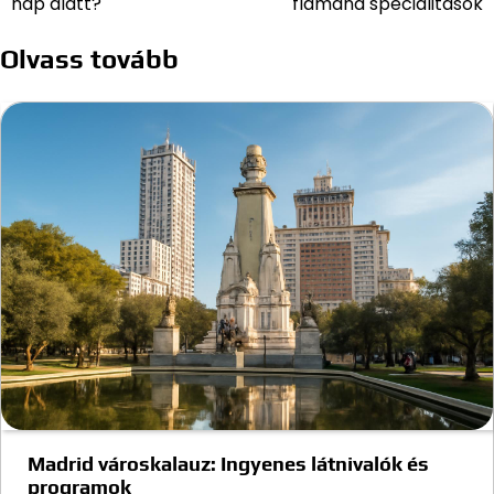
nap alatt?
flamand specialitások
Olvass tovább
Madrid városkalauz: Ingyenes látnivalók és
programok