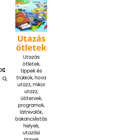
Skip
to
content
Utazás
ötletek
Utazás
ötletek,
tippek és
trükkök, hova
utazz, mikor
utazz,
útitervek,
programok,
látnivalók,
bakancslistás
helyek,
utazási
tippek