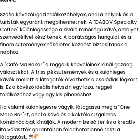
Szófia kávézói igazi találkozóhelyek, ahol a helyiek és a
turisták egyaránt megpihenhetnek. A "DABOV Specialty
Coffee" különlegessége a kiváló minőségű kávé, amelyet
szenvedéllyel készítenek. A barátságos hangulat és a
finom sütemények tökéletes kezdést biztosítanak a
naphoz.
A "Café Ma Baker" a reggelik kedvelőinek kínál gazdag
választékot. A friss péksütemények és a különleges
kávék mellett a látogatók élvezhetik a családias légkört
is. Ez a kávézó ideális helyszín egy laza, reggeli
találkozóhoz vagy egy kis pihenéshez.
Ha valami különlegesre vágyik, látogassa meg a "One
More Bar"-t, ahol a kávé és a koktélok izgalmas
kombinációját kínálják. A modern belső tér és a kreatív
italválaszték garantáltan feledhetetlenné teszi a
látogatást.