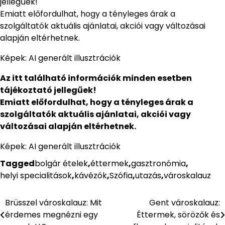
jellegűek!
Emiatt előfordulhat, hogy a tényleges árak a
szolgáltatók aktuális ajánlatai, akciói vagy változásai
alapján eltérhetnek.
Képek: AI generált illusztrációk
Az itt található információk minden esetben
tájékoztató jellegűek!
Emiatt előfordulhat, hogy a tényleges árak a
szolgáltatók aktuális ajánlatai, akciói vagy
változásai alapján eltérhetnek.
Képek: AI generált illusztrációk
Tagged
bolgár ételek
,
éttermek
,
gasztronómia
,
helyi specialitások
,
kávézók
,
Szófia
,
utazás
,
városkalauz
Brüsszel városkalauz: Mit
Gent városkalauz:
Bejegyzés
érdemes megnézni egy
Éttermek, sörözők és
navigáció