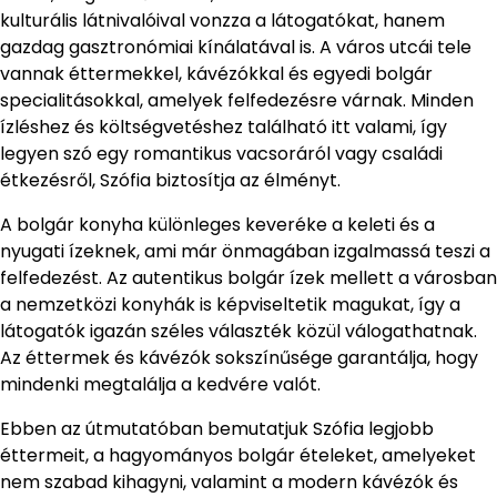
kulturális látnivalóival vonzza a látogatókat, hanem
gazdag gasztronómiai kínálatával is. A város utcái tele
vannak éttermekkel, kávézókkal és egyedi bolgár
specialitásokkal, amelyek felfedezésre várnak. Minden
ízléshez és költségvetéshez található itt valami, így
legyen szó egy romantikus vacsoráról vagy családi
étkezésről, Szófia biztosítja az élményt.
A bolgár konyha különleges keveréke a keleti és a
nyugati ízeknek, ami már önmagában izgalmassá teszi a
felfedezést. Az autentikus bolgár ízek mellett a városban
a nemzetközi konyhák is képviseltetik magukat, így a
látogatók igazán széles választék közül válogathatnak.
Az éttermek és kávézók sokszínűsége garantálja, hogy
mindenki megtalálja a kedvére valót.
Ebben az útmutatóban bemutatjuk Szófia legjobb
éttermeit, a hagyományos bolgár ételeket, amelyeket
nem szabad kihagyni, valamint a modern kávézók és