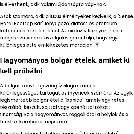
is élvezhetik, akik valami újdonságra vágynak.
Azok számára, akik a luxus élményeket kedvelik, a "Sense
Hotel Rooftop Bar" lenyűgöző kilátást és prémium
kategóriás ételeket kínál. Az exkluzív környezet és a
magas színvonalú kiszolgálás garantálja, hogy egy
különleges este emlékezetes maradjon.
Hagyományos bolgár ételek, amiket ki
kell próbálni
A bolgár konyha gazdag ízvilága számos
különlegességet tartogat az ínyencek számára. Az egyik
legismertebb bolgár étel a "banica", amely egy rétes
tésztából készült, sajttal vagy spenóttal töltött
finomság. Ez a hagyományos reggeli étel a helyiek és a
turisták körében is népszerű.
Egy másik kihagyhatatlan fogás a "shopska saláta",