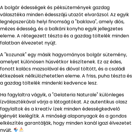
A bolgár édességek és péksütemények gazdag
választéka minden édesszájú utazót elvarázsol. Az egyik
legnépszerűbb helyi finomság a "baklava", amely diós,
mézes édesség, és a balkáni konyha egyik jellegzetes
eleme. A rétegezett tészta és a gazdag töltelék minden
falatban élvezetet nyújt.
A "kozunak" egy másik hagyományos bolgár sütemény,
amelyet különösen húsvétkor készítenek. Ez az édes,
fonott kalács mazsolával és dióval töltött, és a családi
étkezések nélkülözhetetlen eleme. A friss, puha tészta és
a gazdag töltelék mindenki kedvence lesz.
Ha fagylaltra vágyik, a "Gelateria Naturale" különleges
ízválasztékával várja a látogatókat. Az autentikus olasz
fagylaltok és a kreatív ízek minden édességkedvelő
igényét kielégítik. A minőségi alapanyagok és a gondos
elkészítés garantálják, hogy minden kanál igazi élvezetet
nyújt.