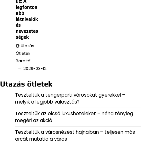
uz: A
legfontos
abb
látnivalók
és
nevezetes
ségek
Utazás
Ötletek
Barbitól
2026-03-12
Utazás ötletek
Teszteltük a tengerparti városokat gyerekkel –
melyik a legjobb választás?
Teszteltük az olcsó luxushoteleket – néha tényleg
megéri az akció
Teszteltük a városnézést hajnalban – teljesen más
arcát mutatja a város