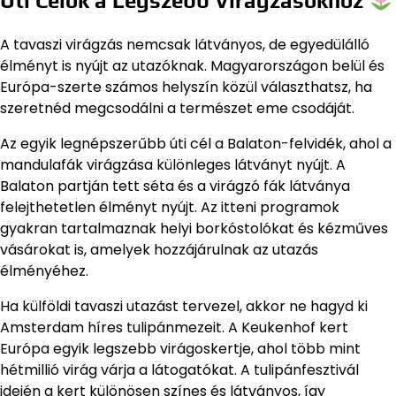
Úti Célok a Legszebb Virágzásokhoz
A tavaszi virágzás nemcsak látványos, de egyedülálló
élményt is nyújt az utazóknak. Magyarországon belül és
Európa-szerte számos helyszín közül választhatsz, ha
szeretnéd megcsodálni a természet eme csodáját.
Az egyik legnépszerűbb úti cél a Balaton-felvidék, ahol a
mandulafák virágzása különleges látványt nyújt. A
Balaton partján tett séta és a virágzó fák látványa
felejthetetlen élményt nyújt. Az itteni programok
gyakran tartalmaznak helyi borkóstolókat és kézműves
vásárokat is, amelyek hozzájárulnak az utazás
élményéhez.
Ha külföldi tavaszi utazást tervezel, akkor ne hagyd ki
Amsterdam híres tulipánmezeit. A Keukenhof kert
Európa egyik legszebb virágoskertje, ahol több mint
hétmillió virág várja a látogatókat. A tulipánfesztivál
idején a kert különösen színes és látványos, így