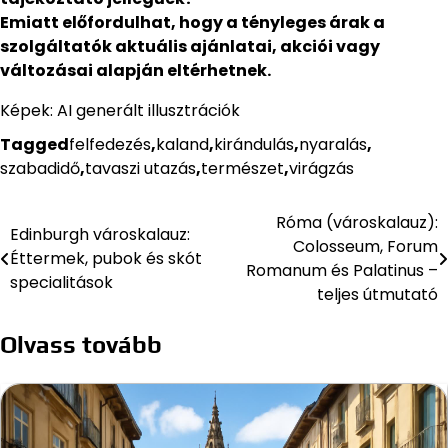
Emiatt előfordulhat, hogy a tényleges árak a
szolgáltatók aktuális ajánlatai, akciói vagy
változásai alapján eltérhetnek.
Képek: AI generált illusztrációk
Tagged
felfedezés
,
kaland
,
kirándulás
,
nyaralás
,
szabadidő
,
tavaszi utazás
,
természet
,
virágzás
Róma (városkalauz):
Bejegyzés
Edinburgh városkalauz:
Colosseum, Forum
Éttermek, pubok és skót
navigáció
Romanum és Palatinus –
specialitások
teljes útmutató
Olvass tovább