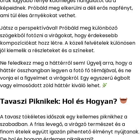
órák lágyabb fénye különleges hangulatot ad a
képeidnek. Próbáld meg elkerülni a déli erős napfényt,
ami túl éles árnyékokat vethet.
Játsz a perspektívával! Próbáld meg különböző
szögekből fotózni a virágokat, hogy érdekesebb
kompozíciókat hozz létre. A közeli felvételek különösen
jól kiemelik a részleteket és a színeket.
Ne feledkezz meg a háttérről sem! Ügyelj arra, hogy a
háttér összhangban legyen a fotó fő témájával, és ne
vonja el a figyelmet a virágokról. Egy egyszerű égbolt
vagy elmosódott zöld háttér kiváló lehet.
Tavaszi Piknikek: Hol és Hogyan?
A tavasz tökéletes időszak egy kellemes piknikhez a
szabadban. A friss levegő, a virágzó természet és a
finom ételek együtt igazán pihentető élményt nyújtanak.
De hol és hogyan érdemes piknikezni?