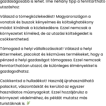
gazdaságosabb is lehet. Íme néhány tipp a fenntartható
utazáshoz:
Válaszd a tömegközlekedést! Magyarországon a
vonatok és buszok kényelmes és költséghatékony
módot kínálnak a közlekedésre. Ezzel nemcsak a
környezetet kíméled, de az utazási költségeidet is
csökkentheted.
Támogasd a helyi vállalkozásokat! Válaszd a helyi
éttermeket, piacokat és kézműves termékeket, hogy a
pénzed a helyi gazdaságot támogassa. Ezzel nemcsak
fenntarthatóan utazol, de különleges élményekkel is
gazdagodhatsz.
Csökkentsd a hulladékot! Használj újrahasználható
palackot, vászontáskát és kerülöd az egyszer
használatos műanyagokat. Ezzel hozzájárulsz a
környezet védelméhez, és példát mutatsz más
turistáknak is.