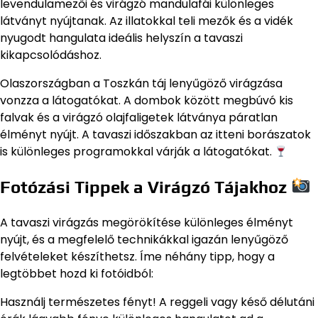
levendulamezői és virágzó mandulafái különleges
látványt nyújtanak. Az illatokkal teli mezők és a vidék
nyugodt hangulata ideális helyszín a tavaszi
kikapcsolódáshoz.
Olaszországban a Toszkán táj lenyűgöző virágzása
vonzza a látogatókat. A dombok között megbúvó kis
falvak és a virágzó olajfaligetek látványa páratlan
élményt nyújt. A tavaszi időszakban az itteni borászatok
is különleges programokkal várják a látogatókat.
Fotózási Tippek a Virágzó Tájakhoz
A tavaszi virágzás megörökítése különleges élményt
nyújt, és a megfelelő technikákkal igazán lenyűgöző
felvételeket készíthetsz. Íme néhány tipp, hogy a
legtöbbet hozd ki fotóidból:
Használj természetes fényt! A reggeli vagy késő délutáni