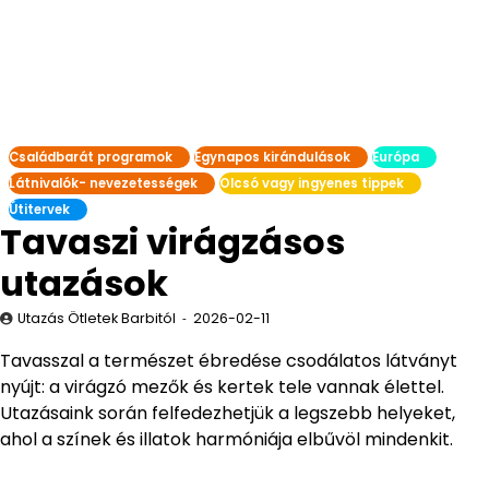
Családbarát programok
Egynapos kirándulások
Európa
Látnivalók- nevezetességek
Olcsó vagy ingyenes tippek
Útitervek
Tavaszi virágzásos
utazások
Utazás Ötletek Barbitól
2026-02-11
Tavasszal a természet ébredése csodálatos látványt
nyújt: a virágzó mezők és kertek tele vannak élettel.
Utazásaink során felfedezhetjük a legszebb helyeket,
ahol a színek és illatok harmóniája elbűvöl mindenkit.