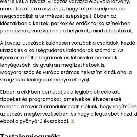
életre kel. A tavaszi virágzás varázsa elbűvölő látvány,
ami sokakat arra ösztönöz, hogy felkerekedjenek és
megcsodálják a természet szépségeit. Ebben az
időszakban a kertek, parkok és erdők tarka színekben
pompáznak, vonzva mind a helyieket, mind a turistákat.
A tavaszi utazások különösen vonzóak a családok, kezdő
utazók és a költségtudatos kalandorok számára. Az
ilyenkor kínált programok és látnivalók nemcsak
lenyűgözőek, de gyakran megfizethetőek is.
Magyarország és Európa számos helyszínt kínál, ahol a
virágzás különleges élményeket nyújt.
Ebben a cikkben bemutatjuk a legjobb úti célokat,
tippeket és programokat, amelyekkel élvezetessé
teheted a tavaszi kirándulásodat. Célunk, hogy segítsünk
az utazás megtervezésében, és hogy a legtöbbet hozd ki
ebből a gyönyörű évszakból.
Tartalomjegyzék: