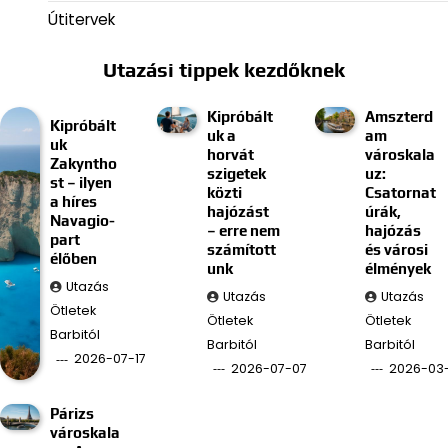
Útitervek
Utazási tippek kezdőknek
Kipróbált
Amszterd
Kipróbált
uk a
am
uk
horvát
városkala
Zakyntho
szigetek
uz:
st – ilyen
közti
Csatornat
a híres
hajózást
úrák,
Navagio-
– erre nem
hajózás
part
számított
és városi
élőben
unk
élmények
Utazás
Utazás
Utazás
Ötletek
Ötletek
Ötletek
Barbitól
Barbitól
Barbitól
2026-07-17
2026-07-07
2026-03
Párizs
városkala