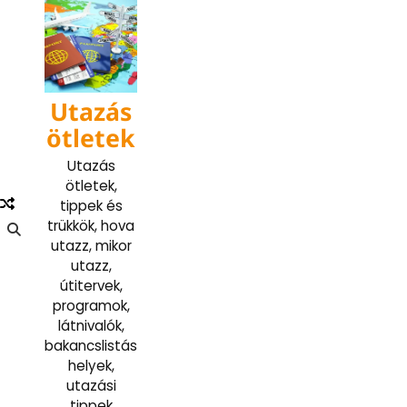
Skip
to
content
Utazás
ötletek
Utazás
ötletek,
tippek és
trükkök, hova
utazz, mikor
utazz,
útitervek,
programok,
látnivalók,
bakancslistás
helyek,
utazási
tippek