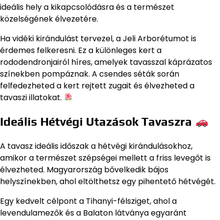
ideális hely a kikapcsolódásra és a természet
közelségének élvezetére.
Ha vidéki kirándulást tervezel, a Jeli Arborétumot is
érdemes felkeresni. Ez a különleges kert a
rododendronjairól híres, amelyek tavasszal káprázatos
színekben pompáznak. A csendes séták során
felfedezheted a kert rejtett zugait és élvezheted a
tavaszi illatokat.
Ideális Hétvégi Utazások Tavaszra
A tavasz ideális időszak a hétvégi kirándulásokhoz,
amikor a természet szépségei mellett a friss levegőt is
élvezheted. Magyarország bővelkedik bájos
helyszínekben, ahol eltölthetsz egy pihentető hétvégét.
Egy kedvelt célpont a Tihanyi-félsziget, ahol a
levendulamezők és a Balaton látványa egyaránt