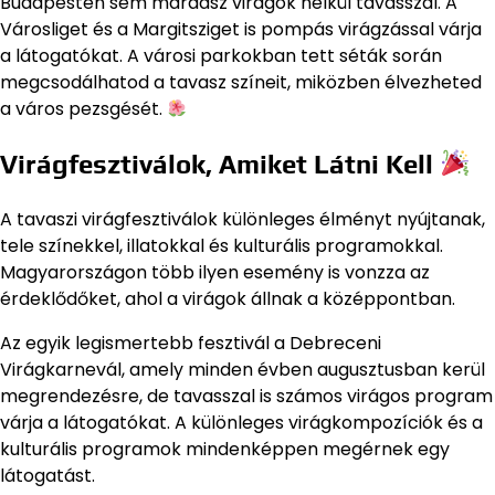
Budapesten sem maradsz virágok nélkül tavasszal. A
Városliget és a Margitsziget is pompás virágzással várja
a látogatókat. A városi parkokban tett séták során
megcsodálhatod a tavasz színeit, miközben élvezheted
a város pezsgését.
Virágfesztiválok, Amiket Látni Kell
A tavaszi virágfesztiválok különleges élményt nyújtanak,
tele színekkel, illatokkal és kulturális programokkal.
Magyarországon több ilyen esemény is vonzza az
érdeklődőket, ahol a virágok állnak a középpontban.
Az egyik legismertebb fesztivál a Debreceni
Virágkarnevál, amely minden évben augusztusban kerül
megrendezésre, de tavasszal is számos virágos program
várja a látogatókat. A különleges virágkompozíciók és a
kulturális programok mindenképpen megérnek egy
látogatást.