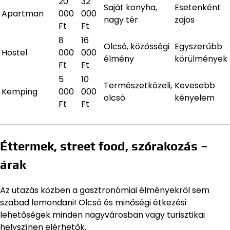
20
32
Saját konyha,
Esetenként
Apartman
000
000
nagy tér
zajos
Ft
Ft
8
16
Olcsó, közösségi
Egyszerűbb
Hostel
000
000
élmény
körülmények
Ft
Ft
5
10
Természetközeli,
Kevesebb
Kemping
000
000
olcsó
kényelem
Ft
Ft
Éttermek, street food, szórakozás –
árak
Az utazás közben a gasztronómiai élményekről sem
szabad lemondani! Olcsó és minőségi étkezési
lehetőségek minden nagyvárosban vagy turisztikai
helyszínen elérhetők.