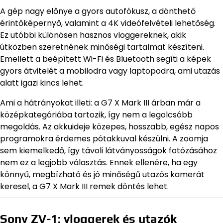
A gép nagy előnye a gyors autofókusz, a dönthető
érintőképernyő, valamint a 4K videófelvételi lehetőség.
Ez utóbbi különösen hasznos vloggereknek, akik
útközben szeretnének minőségi tartalmat készíteni.
Emellett a beépített Wi-Fi és Bluetooth segíti a képek
gyors átvitelét a mobilodra vagy laptopodra, ami utazás
alatt igazi kincs lehet.
Ami a hátrányokat illeti: a G7 X Mark III árban már a
középkategóriába tartozik, így nem a legolcsóbb
megoldás. Az akkuideje közepes, hosszabb, egész napos
programokra érdemes pótakkuval készülni. A zoomja
sem kiemelkedő, így távoli látványosságok fotózásához
nem ez a legjobb választás. Ennek ellenére, ha egy
könnyű, megbízható és jó minőségű utazós kamerát
keresel, a G7 X Mark III remek döntés lehet.
Sony ZV-1: vloggerek és utazók