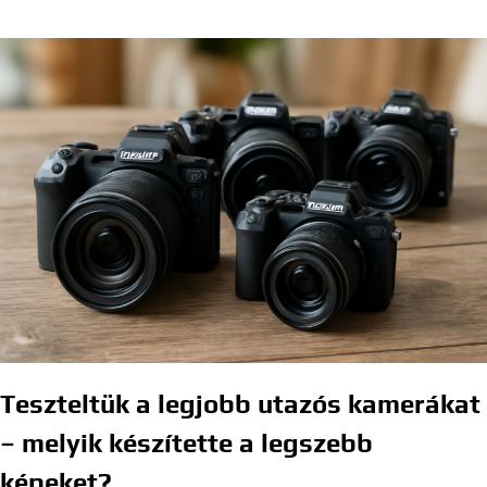
Teszteltük a legjobb utazós kamerákat
– melyik készítette a legszebb
képeket?