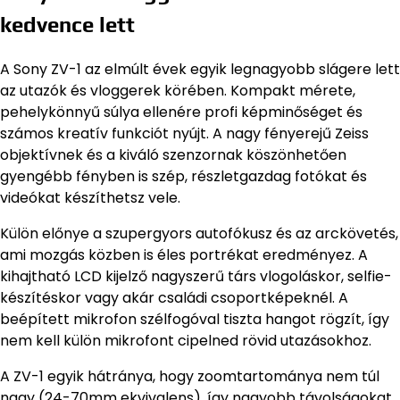
kedvence lett
A Sony ZV-1 az elmúlt évek egyik legnagyobb slágere lett
az utazók és vloggerek körében. Kompakt mérete,
pehelykönnyű súlya ellenére profi képminőséget és
számos kreatív funkciót nyújt. A nagy fényerejű Zeiss
objektívnek és a kiváló szenzornak köszönhetően
gyengébb fényben is szép, részletgazdag fotókat és
videókat készíthetsz vele.
Külön előnye a szupergyors autofókusz és az arckövetés,
ami mozgás közben is éles portrékat eredményez. A
kihajtható LCD kijelző nagyszerű társ vlogoláskor, selfie-
készítéskor vagy akár családi csoportképeknél. A
beépített mikrofon szélfogóval tiszta hangot rögzít, így
nem kell külön mikrofont cipelned rövid utazásokhoz.
A ZV-1 egyik hátránya, hogy zoomtartománya nem túl
nagy (24-70mm ekvivalens), így nagyobb távolságokat