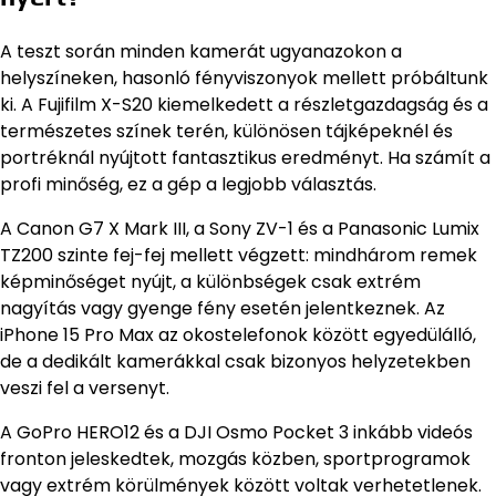
A teszt során minden kamerát ugyanazokon a
helyszíneken, hasonló fényviszonyok mellett próbáltunk
ki. A Fujifilm X-S20 kiemelkedett a részletgazdagság és a
természetes színek terén, különösen tájképeknél és
portréknál nyújtott fantasztikus eredményt. Ha számít a
profi minőség, ez a gép a legjobb választás.
A Canon G7 X Mark III, a Sony ZV-1 és a Panasonic Lumix
TZ200 szinte fej-fej mellett végzett: mindhárom remek
képminőséget nyújt, a különbségek csak extrém
nagyítás vagy gyenge fény esetén jelentkeznek. Az
iPhone 15 Pro Max az okostelefonok között egyedülálló,
de a dedikált kamerákkal csak bizonyos helyzetekben
veszi fel a versenyt.
A GoPro HERO12 és a DJI Osmo Pocket 3 inkább videós
fronton jeleskedtek, mozgás közben, sportprogramok
vagy extrém körülmények között voltak verhetetlenek.