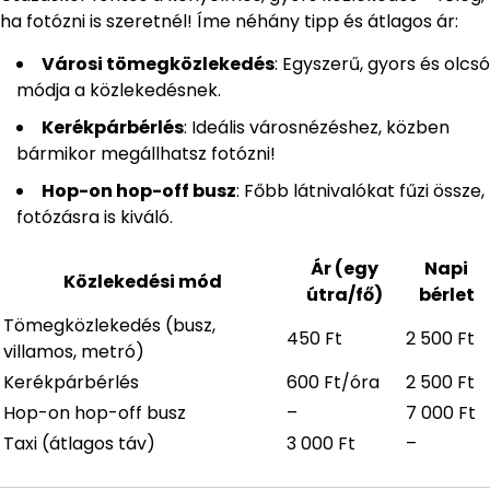
ha fotózni is szeretnél! Íme néhány tipp és átlagos ár:
Városi tömegközlekedés
: Egyszerű, gyors és olcsó
módja a közlekedésnek.
Kerékpárbérlés
: Ideális városnézéshez, közben
bármikor megállhatsz fotózni!
Hop-on hop-off busz
: Főbb látnivalókat fűzi össze,
fotózásra is kiváló.
Ár (egy
Napi
Közlekedési mód
útra/fő)
bérlet
Tömegközlekedés (busz,
450 Ft
2 500 Ft
villamos, metró)
Kerékpárbérlés
600 Ft/óra
2 500 Ft
Hop-on hop-off busz
–
7 000 Ft
Taxi (átlagos táv)
3 000 Ft
–