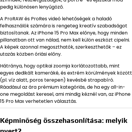
pedig különösen lenyűgöző.
A ProRAW és ProRes videó lehetőségek a haladó
felhasználók számára is rengeteg kreatív szabadságot
biztosítanak. Az iPhone 15 Pro Max előnye, hogy minden
pillanatban ott van nálad, nem kell külön eszközt cipelni.
A képek azonnal megoszthatók, szerkeszthetők – ez
utazás közben óriási előny.
Hátránya, hogy optikai zoomja korlátozottabb, mint
egyes dedikált kameráké, és extrém körülmények között
(pl. víz alatt, poros terepen) kevésbé strapabíró.
Ráadásul az ára prémium kategóriás, de ha egy all-in-
one megoldást keresel, ami mindig kéznél van, az iPhone
15 Pro Max verhetetlen választás.
Képminőség összehasonlítása: melyik
nyert?