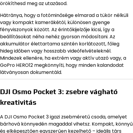
örökíthesd meg az utazásod.
Hátránya, hogy a fotóminősége elmarad a tükör nélküli
vagy kompakt kamerákétól, különösen gyenge
fényviszonyok között. Az érintőkijelzője kicsi, így a
beállításokat néha nehéz gyorsan módosítani. Az
akkumulátor élettartama szintén korlátozott, főleg
hideg időben vagy hosszabb videófelvételeknél.
Mindezek ellenére, ha extrém vagy aktív utazó vagy, a
GoPro HERO12 megkönnyíti, hogy minden kalandodat
látványosan dokumentáld.
DJI Osmo Pocket 3: zsebre vágható
kreativitás
A DJI Osmo Pocket 3 igazi zsebméretű csoda, amelyet
bárhová könnyedén magaddal vihetsz. Kompakt, könnyű
és elképesztően egyszerűen kezelhető – ideális társ