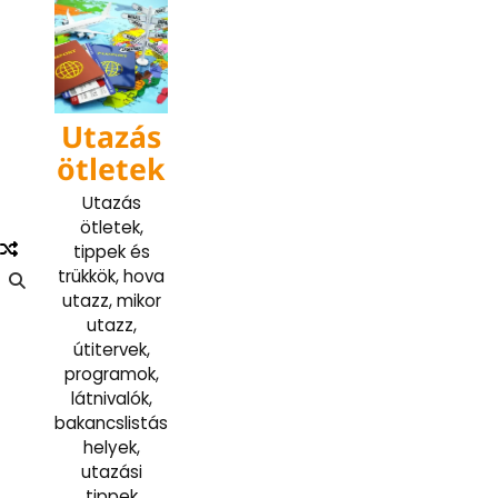
Skip
to
content
Utazás
ötletek
Utazás
ötletek,
tippek és
trükkök, hova
utazz, mikor
utazz,
útitervek,
programok,
látnivalók,
bakancslistás
helyek,
utazási
tippek