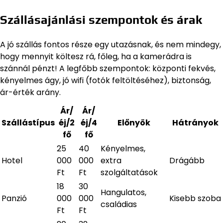
Szállásajánlási szempontok és árak
A jó szállás fontos része egy utazásnak, és nem mindegy,
hogy mennyit költesz rá, főleg, ha a kamerádra is
szánnál pénzt! A legfőbb szempontok: központi fekvés,
kényelmes ágy, jó wifi (fotók feltöltéséhez), biztonság,
ár-érték arány.
Ár/
Ár/
Szállástípus
éj/2
éj/4
Előnyök
Hátrányok
fő
fő
25
40
Kényelmes,
Hotel
000
000
extra
Drágább
Ft
Ft
szolgáltatások
18
30
Hangulatos,
Panzió
000
000
Kisebb szoba
családias
Ft
Ft