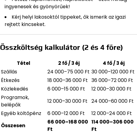
ingyenesek és gyönyörűek!
Kérj helyi lakosoktól tippeket, ők ismerik az igazi
rejtett kincseket.
Összköltség kalkulátor (2 és 4 főre)
Tétel
2 fő / 3 éj
4 fő / 3 éj
Szállás
24 000–75 000 Ft
30 000–120 000 Ft
Étkezés
18 000–36 000 Ft
36 000–72 000 Ft
Közlekedés
6 000–15 000 Ft
12 000–30 000 Ft
Programok,
12 000–30 000 Ft
24 000–60 000 Ft
belépők
Egyéb költőpénz
6 000–12 000 Ft
12 000–24 000 Ft
66 000–168 000
114 000–306 000
Összesen
Ft
Ft