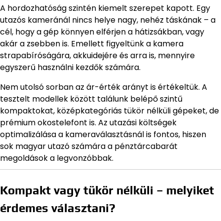
A hordozhatóság szintén kiemelt szerepet kapott. Egy
utazós kameránál nincs helye nagy, nehéz táskának – a
cél, hogy a gép könnyen elférjen a hátizsákban, vagy
akár a zsebben is. Emellett figyeltünk a kamera
strapabíróságára, akkuidejére és arra is, mennyire
egyszerű használni kezdők számára.
Nem utolsó sorban az ár-érték arányt is értékeltük. A
tesztelt modellek között találunk belépő szintű
kompaktokat, középkategóriás tükör nélküli gépeket, de
prémium okostelefont is. Az utazási költségek
optimalizálása a kameraválasztásnál is fontos, hiszen
sok magyar utazó számára a pénztárcabarát
megoldások a legvonzóbbak.
Kompakt vagy tükör nélküli – melyiket
érdemes választani?