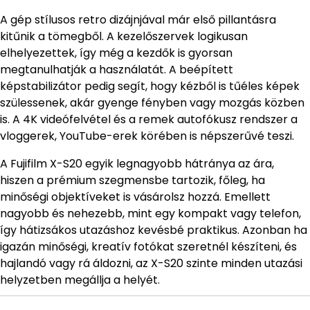
A gép stílusos retro dizájnjával már első pillantásra
kitűnik a tömegből. A kezelőszervek logikusan
elhelyezettek, így még a kezdők is gyorsan
megtanulhatják a használatát. A beépített
képstabilizátor pedig segít, hogy kézből is tűéles képek
szülessenek, akár gyenge fényben vagy mozgás közben
is. A 4K videófelvétel és a remek autofókusz rendszer a
vloggerek, YouTube-erek körében is népszerűvé teszi.
A Fujifilm X-S20 egyik legnagyobb hátránya az ára,
hiszen a prémium szegmensbe tartozik, főleg, ha
minőségi objektíveket is vásárolsz hozzá. Emellett
nagyobb és nehezebb, mint egy kompakt vagy telefon,
így hátizsákos utazáshoz kevésbé praktikus. Azonban ha
igazán minőségi, kreatív fotókat szeretnél készíteni, és
hajlandó vagy rá áldozni, az X-S20 szinte minden utazási
helyzetben megállja a helyét.