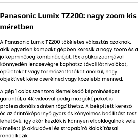
Panasonic Lumix TZ200: nagy zoom kis
méretben
A Panasonic Lumix TZ200 tökéletes választás azoknak,
akik egyetlen kompakt gépben keresik a nagy zoom és a
jó képminőség kombinációját. 15x optikai zoomjával
könnyedén lencsevégre kaphatsz távoli látnivalókat,
épületeket vagy természetfotókat anélkül, hogy
objektívet kéne cserélned vagy közelebb menned.
A gép 1 colos szenzora kiemelkedő képminőséget
garantál, a 4K videóval pedig mozgóképeket is
professzionális szinten rögzíthetsz. A beépített kereső
és az érintőképernyő gyors és kényelmes beállítást tesz
lehetővé, így akár kezdők is könnyen elboldogulnak vele.
Emellett jó akkuidővel és strapabíró kialakítással
rendelkezik.