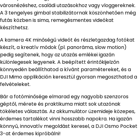
városnézéshez, családi utazásokhoz vagy vloggereknek.
A 3 tengelyes gimbal stabilizátornak köszönhetően még
futás közben is sima, remegésmentes videókat
készíthetsz.
A kamera 4K minőségű videót és részletgazdag fotókat
készít, a kreatív módok (pl. panoráma, slow motion)
pedig segítenek, hogy az utazás emlékei igazán
különlegesek legyenek. A beépített érintőkijelzőn
könnyedén beállíthatod a kívánt paramétereket, és a
DJI Mimo applikáción keresztül gyorsan megoszthatod a
felvételeket.
Bár a fotóminősége elmarad egy nagyobb szenzoros
géptől, mérete és praktikuma miatt sok utazónak
tökéletes választás. Az akkumulátor üzemideje közepes,
érdemes tartalékot vinni hosszabb napokra. Ha igazán
könnyű, innovatív megoldást keresel, a DJI Osmo Pocket
3-at érdemes kipróbálni!