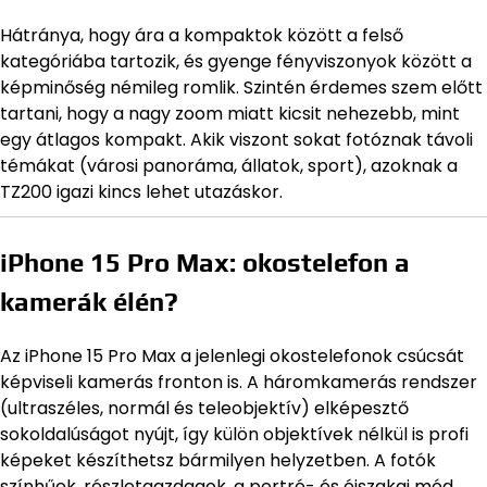
Hátránya, hogy ára a kompaktok között a felső
kategóriába tartozik, és gyenge fényviszonyok között a
képminőség némileg romlik. Szintén érdemes szem előtt
tartani, hogy a nagy zoom miatt kicsit nehezebb, mint
egy átlagos kompakt. Akik viszont sokat fotóznak távoli
témákat (városi panoráma, állatok, sport), azoknak a
TZ200 igazi kincs lehet utazáskor.
iPhone 15 Pro Max: okostelefon a
kamerák élén?
Az iPhone 15 Pro Max a jelenlegi okostelefonok csúcsát
képviseli kamerás fronton is. A háromkamerás rendszer
(ultraszéles, normál és teleobjektív) elképesztő
sokoldalúságot nyújt, így külön objektívek nélkül is profi
képeket készíthetsz bármilyen helyzetben. A fotók
színhűek, részletgazdagok, a portré- és éjszakai mód