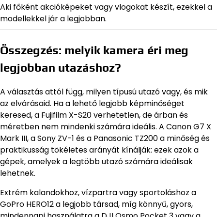
Aki főként akcióképeket vagy vlogokat készít, ezekkel a
modellekkel jár a legjobban.
Összegzés: melyik kamera éri meg
legjobban utazáshoz?
A választás attól függ, milyen típusú utazó vagy, és mik
az elvárásaid. Ha a lehető legjobb képminőséget
keresed, a Fujifilm X-S20 verhetetlen, de árban és
méretben nem mindenki számára ideális. A Canon G7 X
Mark III, a Sony ZV-1 és a Panasonic TZ200 a minőség és
praktikusság tökéletes arányát kínálják: ezek azok a
gépek, amelyek a legtöbb utazó számára ideálisak
lehetnek.
Extrém kalandokhoz, vízpartra vagy sportoláshoz a
GoPro HERO12 a legjobb társad, míg könnyű, gyors,
mindennapi használatra a DJI Osmo Pocket 3 vagy a