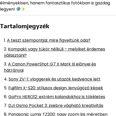
élményekben, hanem fantasztikus fotókban is gazdag
legyen!
Tartalomjegyzék
A teszt szempontjai: mire figyeltünk oda?
Kompakt vagy tükör nélküli – melyiket érdemes
választani?
A Canon PowerShot G7 X Mark III előnyei és
hátrányai
Sony ZV-1: vloggerek és utazók kedvence lett
Fujifilm X-S20: stílusos design, lenyűgöző képek
GoPro HERO12: extrém kalandokhoz is tökéletes
DJI Osmo Pocket 3: zsebre vágható kreativitás
Panasonic Lumix TZ200: nagy zoom kis méretben