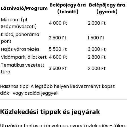
Belépőjegy ára
Belépőjegy ára
Látnivaló/Program
(felnőtt)
(gyerek)
Múzeum (pl.
4 000 Ft
2 000 Ft
Szépművészeti)
Kilátó, panoráma
2 500 Ft
1 500 Ft
pont
Hajós városnézés
5 500 Ft
3 000 Ft
Vidámpark, állatkert
4 800 Ft
2 800 Ft
Tematikus vezetett
3 500 Ft
2 000 Ft
túra
Hasznos tipp: A legtöbb helyen kedvezményt kapsz
diák- vagy családi jeggyel!
Közlekedési tippek és jegyárak
Utazáskor fontos a kényelmes, gyors közlekedés – főleg,