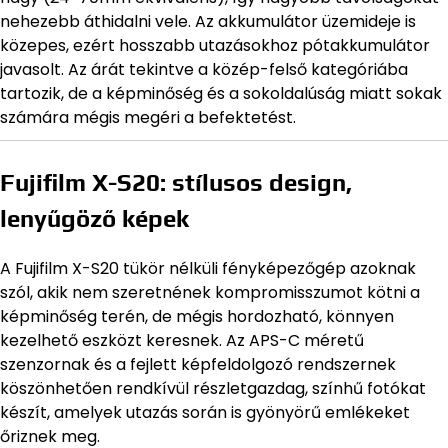
nehezebb áthidalni vele. Az akkumulátor üzemideje is
közepes, ezért hosszabb utazásokhoz pótakkumulátor
javasolt. Az árát tekintve a közép-felső kategóriába
tartozik, de a képminőség és a sokoldalúság miatt sokak
számára mégis megéri a befektetést.
Fujifilm X-S20: stílusos design,
lenyűgöző képek
A Fujifilm X-S20 tükör nélküli fényképezőgép azoknak
szól, akik nem szeretnének kompromisszumot kötni a
képminőség terén, de mégis hordozható, könnyen
kezelhető eszközt keresnek. Az APS-C méretű
szenzornak és a fejlett képfeldolgozó rendszernek
köszönhetően rendkívül részletgazdag, színhű fotókat
készít, amelyek utazás során is gyönyörű emlékeket
őriznek meg.