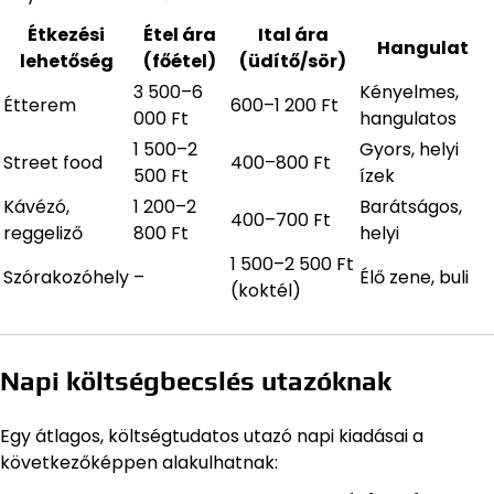
Étkezési
Étel ára
Ital ára
Hangulat
lehetőség
(főétel)
(üdítő/sör)
3 500–6
Kényelmes,
Étterem
600–1 200 Ft
000 Ft
hangulatos
1 500–2
Gyors, helyi
Street food
400–800 Ft
500 Ft
ízek
Kávézó,
1 200–2
Barátságos,
400–700 Ft
reggeliző
800 Ft
helyi
1 500–2 500 Ft
Szórakozóhely
–
Élő zene, buli
(koktél)
Napi költségbecslés utazóknak
Egy átlagos, költségtudatos utazó napi kiadásai a
következőképpen alakulhatnak: