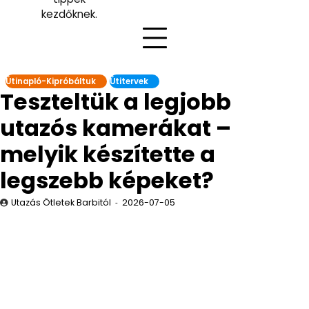
kezdőknek.
Útinapló-Kipróbáltuk
Útitervek
Teszteltük a legjobb
utazós kamerákat –
melyik készítette a
legszebb képeket?
Utazás Ötletek Barbitól
2026-07-05