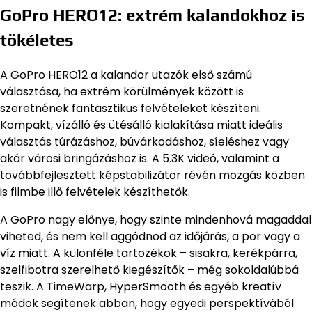
GoPro HERO12: extrém kalandokhoz is
tökéletes
A GoPro HERO12 a kalandor utazók első számú
választása, ha extrém körülmények között is
szeretnének fantasztikus felvételeket készíteni.
Kompakt, vízálló és ütésálló kialakítása miatt ideális
választás túrázáshoz, búvárkodáshoz, síeléshez vagy
akár városi bringázáshoz is. A 5.3K videó, valamint a
továbbfejlesztett képstabilizátor révén mozgás közben
is filmbe illő felvételek készíthetők.
A GoPro nagy előnye, hogy szinte mindenhová magaddal
viheted, és nem kell aggódnod az időjárás, a por vagy a
víz miatt. A különféle tartozékok – sisakra, kerékpárra,
szelfibotra szerelhető kiegészítők – még sokoldalúbbá
teszik. A TimeWarp, HyperSmooth és egyéb kreatív
módok segítenek abban, hogy egyedi perspektívából