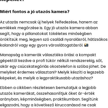
Miért fontos a jó utazós kamera?
Az utazás nemcsak új helyek felfedezése, hanem az
emlékek megőrzése is. Egy jó utazós kamera abban
segít, hogy a pillanatokat tökéletes minőségben
örökítsük meg, legyen szó családi nyaralásról, hátizsákos
kalandról vagy egy gyors városlátogatásról.
Manapság a kamerák választéka óriási: a kompakt
gépektől kezdve a profi tükör nélküli rendszerekig, sőt,
akár egy csúcskategóriás okostelefon is szóba jöhet. De
melyiket érdemes választani? Melyik készíti a legszebb
képeket, és melyik a legpraktikusabb utazáshoz?
Ebben a cikkben részletesen bemutatjuk a legjobb
utazós kamerákat, összehasonlítjuk őket ár-érték
arányban, képminőségben, praktikumban. Segítünk
eligazodni, hogy a következő kiruccanásod ne csak