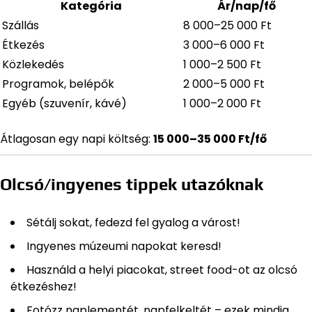
Kategória
Ár/nap/fő
Szállás
8 000–25 000 Ft
Étkezés
3 000–6 000 Ft
Közlekedés
1 000–2 500 Ft
Programok, belépők
2 000–5 000 Ft
Egyéb (szuvenír, kávé)
1 000–2 000 Ft
Átlagosan egy napi költség:
15 000–35 000 Ft/fő
Olcsó/ingyenes tippek utazóknak
Sétálj sokat, fedezd fel gyalog a várost!
Ingyenes múzeumi napokat keresd!
Használd a helyi piacokat, street food-ot az olcsó
étkezéshez!
Fotózz naplementét, napfelkeltét – ezek mindig