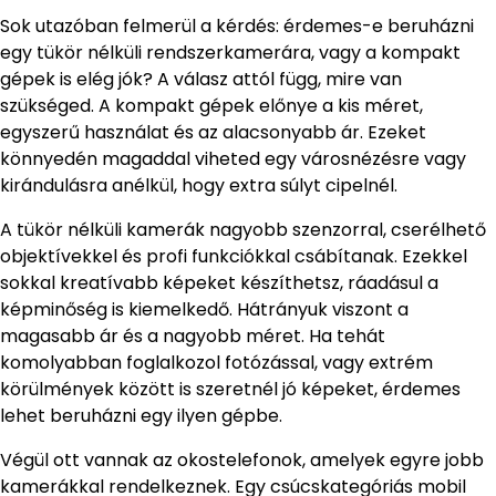
Sok utazóban felmerül a kérdés: érdemes-e beruházni
egy tükör nélküli rendszerkamerára, vagy a kompakt
gépek is elég jók? A válasz attól függ, mire van
szükséged. A kompakt gépek előnye a kis méret,
egyszerű használat és az alacsonyabb ár. Ezeket
könnyedén magaddal viheted egy városnézésre vagy
kirándulásra anélkül, hogy extra súlyt cipelnél.
A tükör nélküli kamerák nagyobb szenzorral, cserélhető
objektívekkel és profi funkciókkal csábítanak. Ezekkel
sokkal kreatívabb képeket készíthetsz, ráadásul a
képminőség is kiemelkedő. Hátrányuk viszont a
magasabb ár és a nagyobb méret. Ha tehát
komolyabban foglalkozol fotózással, vagy extrém
körülmények között is szeretnél jó képeket, érdemes
lehet beruházni egy ilyen gépbe.
Végül ott vannak az okostelefonok, amelyek egyre jobb
kamerákkal rendelkeznek. Egy csúcskategóriás mobil