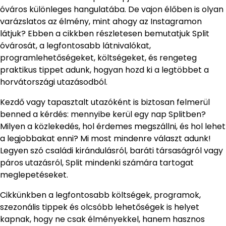
óváros különleges hangulatába. De vajon élőben is olyan
varázslatos az élmény, mint ahogy az Instagramon
látjuk? Ebben a cikkben részletesen bemutatjuk Split
óvárosát, a legfontosabb látnivalókat,
programlehetőségeket, költségeket, és rengeteg
praktikus tippet adunk, hogyan hozd ki a legtöbbet a
horvátországi utazásodból.
Kezdő vagy tapasztalt utazóként is biztosan felmerül
benned a kérdés: mennyibe kerül egy nap Splitben?
Milyen a közlekedés, hol érdemes megszállni, és hol lehet
a legjobbakat enni? Mi most mindenre választ adunk!
Legyen szó családi kirándulásról, baráti társaságról vagy
páros utazásról, Split mindenki számára tartogat
meglepetéseket.
Cikkünkben a legfontosabb költségek, programok,
szezonális tippek és olcsóbb lehetőségek is helyet
kapnak, hogy ne csak élményekkel, hanem hasznos