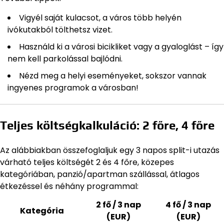
Vigyél saját kulacsot, a város több helyén
ivókutakból tölthetsz vizet.
Használd ki a városi bicikliket vagy a gyaloglást – így
nem kell parkolással bajlódni.
Nézd meg a helyi eseményeket, sokszor vannak
ingyenes programok a városban!
Teljes költségkalkuláció: 2 főre, 4 főre
Az alábbiakban összefoglaljuk egy 3 napos split-i utazás
várható teljes költségét 2 és 4 főre, közepes
kategóriában, panzió/apartman szállással, átlagos
étkezéssel és néhány programmal:
2 fő / 3 nap
4 fő / 3 nap
Kategória
(EUR)
(EUR)