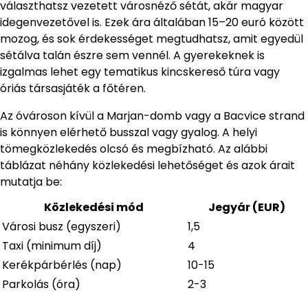
választhatsz vezetett városnéző sétát, akár magyar
idegenvezetővel is. Ezek ára általában 15–20 euró között
mozog, és sok érdekességet megtudhatsz, amit egyedül
sétálva talán észre sem vennél. A gyerekeknek is
izgalmas lehet egy tematikus kincskereső túra vagy
óriás társasjáték a főtéren.
Az óvároson kívül a Marjan-domb vagy a Bacvice strand
is könnyen elérhető busszal vagy gyalog. A helyi
tömegközlekedés olcsó és megbízható. Az alábbi
táblázat néhány közlekedési lehetőséget és azok árait
mutatja be:
Közlekedési mód
Jegyár (EUR)
Városi busz (egyszeri)
1,5
Taxi (minimum díj)
4
Kerékpárbérlés (nap)
10-15
Parkolás (óra)
2-3