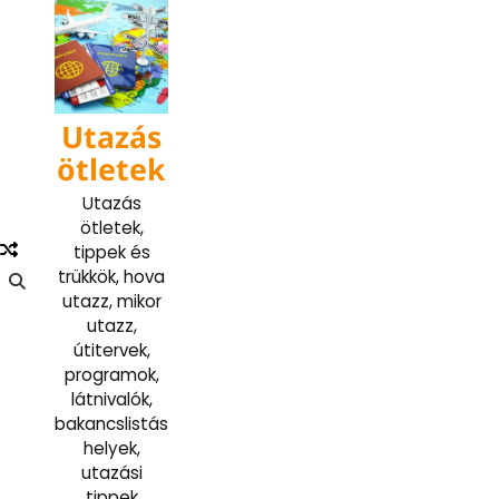
Skip
to
content
Utazás
ötletek
Utazás
ötletek,
tippek és
trükkök, hova
utazz, mikor
utazz,
útitervek,
programok,
látnivalók,
bakancslistás
helyek,
utazási
tippek