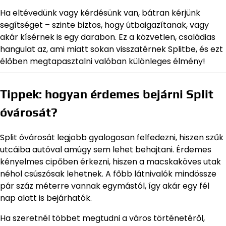
Ha eltévedünk vagy kérdésünk van, bátran kérjünk
segítséget – szinte biztos, hogy útbaigazítanak, vagy
akár kísérnek is egy darabon. Ez a közvetlen, családias
hangulat az, ami miatt sokan visszatérnek Splitbe, és ezt
élőben megtapasztalni valóban különleges élmény!
Tippek: hogyan érdemes bejárni Split
óvárosát?
Split óvárosát legjobb gyalogosan felfedezni, hiszen szűk
utcáiba autóval amúgy sem lehet behajtani. Érdemes
kényelmes cipőben érkezni, hiszen a macskaköves utak
néhol csúszósak lehetnek. A főbb látnivalók mindössze
pár száz méterre vannak egymástól, így akár egy fél
nap alatt is bejárhatók.
Ha szeretnél többet megtudni a város történetéről,