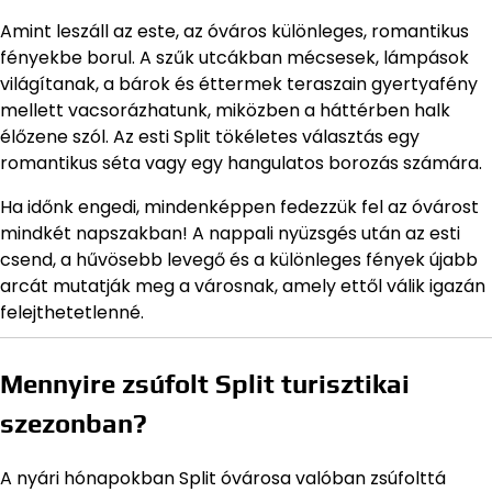
Amint leszáll az este, az óváros különleges, romantikus
fényekbe borul. A szűk utcákban mécsesek, lámpások
világítanak, a bárok és éttermek teraszain gyertyafény
mellett vacsorázhatunk, miközben a háttérben halk
élőzene szól. Az esti Split tökéletes választás egy
romantikus séta vagy egy hangulatos borozás számára.
Ha időnk engedi, mindenképpen fedezzük fel az óvárost
mindkét napszakban! A nappali nyüzsgés után az esti
csend, a hűvösebb levegő és a különleges fények újabb
arcát mutatják meg a városnak, amely ettől válik igazán
felejthetetlenné.
Mennyire zsúfolt Split turisztikai
szezonban?
A nyári hónapokban Split óvárosa valóban zsúfolttá