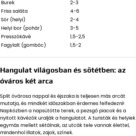
Burek
2-3
Friss saláta
4-6
Sör (helyi)
2-4
Helyi bor (pohár)
3-5
Presszókávé
1,5-2,5
Fagylalt (gombóc)
1,5-2
Hangulat világosban és sötétben: az
óváros két arca
Split óvárosa nappal és éjszaka is teljesen más arcát
mutatja, és mindkét időszakban érdemes felfedezni!
Napközben a napsütötte terek, a pezsgő piacok és a
nyitott kávézók uralják a hangulatot. A turisták és helyiek
egymás mellett sétálnak, az utcák tele vannak élettel,
mindenhol illatok, zajok, színek.