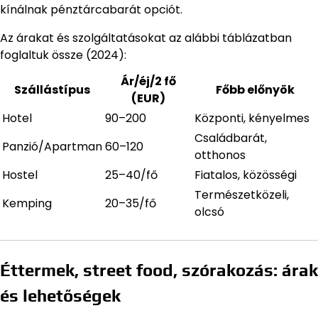
kínálnak pénztárcabarát opciót.
Az árakat és szolgáltatásokat az alábbi táblázatban
foglaltuk össze (2024):
Ár/éj/2 fő
Szállástípus
Főbb előnyök
(EUR)
Hotel
90–200
Központi, kényelmes
Családbarát,
Panzió/Apartman
60–120
otthonos
Hostel
25–40/fő
Fiatalos, közösségi
Természetközeli,
Kemping
20–35/fő
olcsó
Éttermek, street food, szórakozás: árak
és lehetőségek