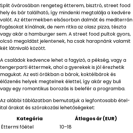
Split óvárosában rengeteg étterem, bisztró, street food
hely és bár található, így mindenki megtalálja a kedvére
valót. Az éttermekben elsősorban dalmát és mediterrán
fogásokat kínálnak, de nem ritka az olasz pizza, tészta
vagy akár a hamburger sem. A street food pultok gyors,
olcsó megoldást jelentenek, ha csak harapnánk valamit
két látnivaló között.
A családok kedvence lehet a fagyizó, a pékség, vagy a
tengerparti éttermek, ahol a gyerekek is jól érezhetik
magukat. Az esti órákban a bárok, koktélbárok és
élőzenés helyek megtelnek élettel, így akár egy buli
vagy egy romantikus borozás is belefér a programba.
Az alábbi táblázatban bemutatjuk a legfontosabb étel-
ital árakat és szórakozási lehetőségeket:
Kategória
Átlagos ár (EUR)
Éttermi főétel
10–18