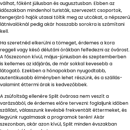
válhat, főként júliusban és augusztusban. Ebben az
időszakban mindenhol turisták, szervezett csoportok,
tengerjáró hajók utasai töltik meg az utcákat, a népszerű
látnivalóknál pedig akár hosszabb sorokra is számítani
kell.
Ha szeretnéd elkerülni a tömeget, érdemes a kora
reggeli vagy késő délutáni órákban felfedezni az óvárost.
A főszezonon kívül, május-júniusban és szeptemberben
is kellemes az időjárás, de már sokkal kevesebb a
látogató. Ezekben a hónapokban nyugodtabb,
autentikusabb élményben lehet részünk, és a szállás-
valamint éttermi árak is kedvezőbbek.
A zsúfoltság ellenére Split óvárosa nem veszít a
varázsából, de érdemes előre tervezni: foglaljunk időben
szállást, válasszunk kevésbé frekventált éttermeket, és
legyünk rugalmasak a programok terén! Akár
szezonban, akár azon kívül, Split minden évszakban