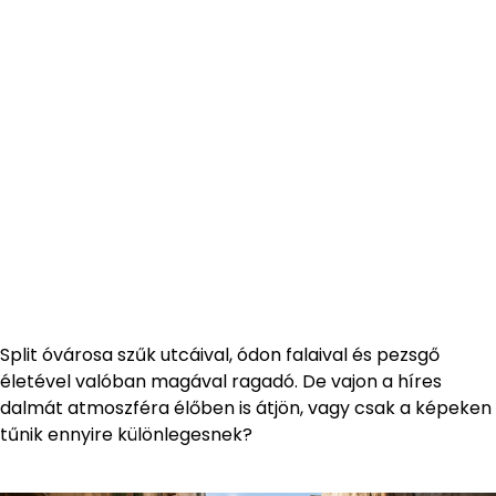
Split óvárosa szűk utcáival, ódon falaival és pezsgő
életével valóban magával ragadó. De vajon a híres
dalmát atmoszféra élőben is átjön, vagy csak a képeken
tűnik ennyire különlegesnek?