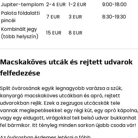
Jupiter-templom
2-4 EUR
1-2 EUR
9:00-18:00
Palota földalatti
7 EUR
3 EUR
8:30-19:30
pincéi
Kombinált jegy
15 EUR
8 EUR
(több helyszín)
Macskaköves utcák és rejtett udvarok
felfedezése
Split óvárosának egyik legnagyobb varázsa a szűk,
kanyargó macskaköves utcákban és apró, rejtett
udvarokban rejlik. Ezek a zegzugos utcácskák tele
vannak meglepetésekkel: egy régi kút, egy apró kápolna,
vagy egy eldugott, virágokkal teli belső udvar bukkanhat
fel bármikor. Itt tényleg minden sarkon újabb csoda vár!
Az óvárosban érdemes letérni a főbb