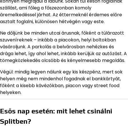
könnyen megfájdul a lábunk. Sokan túl későn foglalnak
szállást, ami főleg a főszezonban komoly
áremelkedéssel járhat. Az éttermeknél érdemes előre
asztalt foglalni, különösen hétvégén vagy este.
Ne dőljünk be minden utcai árusnak, főként a túlárazott
szuveníreknek – inkább a piacokon, helyi boltokban
vásároljunk. A parkolás a belvárosban nehézkes és
drága lehet, így ahol lehet, inkább kerüljük az autózást. A
tömegközlekedés olcsóbb és kényelmesebb megoldás.
Végül: mindig legyen nálunk egy kis készpénz, mert sok
helyen még nem mindenhol fogadnak el bankkártyát,
főként a kisebb kávézókban, piacon vagy street food
helyeken.
Esős nap esetén: mit lehet csinálni
Splitben?