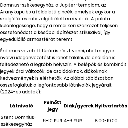
Domnius-székesegyház, a Jupiter-templom, az
Aranykapu és a földalatti pincék, amelyek egykor a
szolgálók és rabszolgák életterei voltak. A palota
különlegessége, hogy a római kori szerkezet teljesen
összefonódott a későbbi építészet stílusaival, így
egyedülálló atmoszférát teremt.
Érdemes vezetett túrán is részt venni, ahol magyar
nyelvű idegenvezetést is lehet találni, de önállóan is
felfedezhető a legtöbb helyszín. A belépők és kombinált
jegyek árai változók, de családoknak, diákoknak
kedvezmények is elérhetők. Az alábbi táblázatban
összefoglaltuk a legfontosabb látnivalók jegyárait
(2024-es adatok):
Felnőtt
Látnivaló
Diák/gyerek
Nyitvatartás
jegy
Szent Domnius-
6-10 EUR
4-6 EUR
8:00-19:00
székesegyház