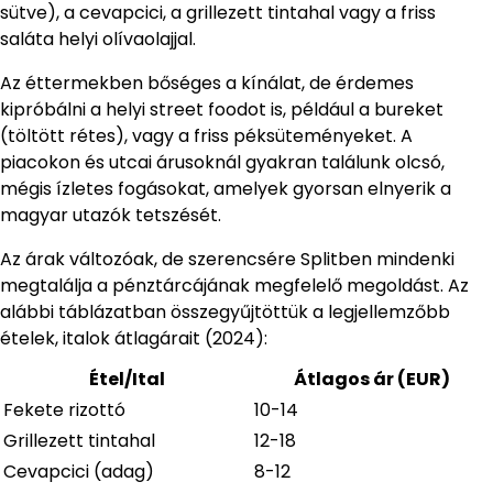
sütve), a cevapcici, a grillezett tintahal vagy a friss
saláta helyi olívaolajjal.
Az éttermekben bőséges a kínálat, de érdemes
kipróbálni a helyi street foodot is, például a bureket
(töltött rétes), vagy a friss péksüteményeket. A
piacokon és utcai árusoknál gyakran találunk olcsó,
mégis ízletes fogásokat, amelyek gyorsan elnyerik a
magyar utazók tetszését.
Az árak változóak, de szerencsére Splitben mindenki
megtalálja a pénztárcájának megfelelő megoldást. Az
alábbi táblázatban összegyűjtöttük a legjellemzőbb
ételek, italok átlagárait (2024):
Étel/Ital
Átlagos ár (EUR)
Fekete rizottó
10-14
Grillezett tintahal
12-18
Cevapcici (adag)
8-12