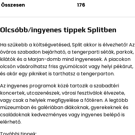
Összesen
176
Olcsóbb/ingyenes tippek Splitben
Ha szűkebb a költségvetésed, Split akkor is élvezhető! Az
óváros szabadon bejárható, a tengerparti séták, parkok,
kilátók és a Marjan-domb mind ingyenesek. A piacokon
olcsón vásárolhatsz friss gyümölcsöt vagy helyi pékárut,
és akár egy pikniket is tarthatsz a tengerparton.
Az ingyenes programok közé tartozik a szabadtéri
koncertek, utcazenészek, városi fesztiválok élvezete,
vagy csak a helyiek megfigyelése a főtéren. A legtöbb
múzeumban és galériában diákoknak, gyerekeknek és
családoknak kedvezményes vagy ingyenes belépő is
elérhető.
További tippek: