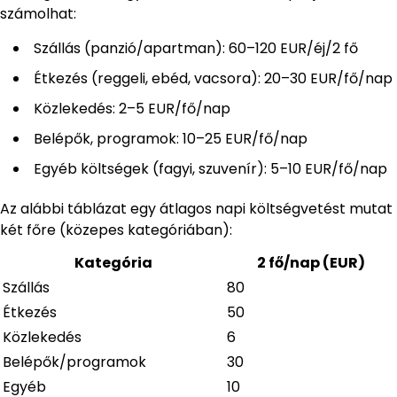
számolhat:
Szállás (panzió/apartman): 60–120 EUR/éj/2 fő
Étkezés (reggeli, ebéd, vacsora): 20–30 EUR/fő/nap
Közlekedés: 2–5 EUR/fő/nap
Belépők, programok: 10–25 EUR/fő/nap
Egyéb költségek (fagyi, szuvenír): 5–10 EUR/fő/nap
Az alábbi táblázat egy átlagos napi költségvetést mutat
két főre (közepes kategóriában):
Kategória
2 fő/nap (EUR)
Szállás
80
Étkezés
50
Közlekedés
6
Belépők/programok
30
Egyéb
10