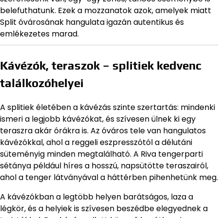
belefuthatunk. Ezek a mozzanatok azok, amelyek miatt
Split óvárosának hangulata igazán autentikus és
emlékezetes marad.
Kávézók, teraszok – splitiek kedvenc
találkozóhelyei
A splitiek életében a kávézás szinte szertartás: mindenki
ismeri a legjobb kávézókat, és szívesen ülnek ki egy
teraszra akár órákra is. Az óváros tele van hangulatos
kávézókkal, ahol a reggeli eszpresszótól a délutáni
süteményig minden megtalálható. A Riva tengerparti
sétánya például híres a hosszú, napsütötte teraszairól,
ahol a tenger látványával a háttérben pihenhetünk meg.
A kávézókban a legtöbb helyen barátságos, laza a
légkör, és a helyiek is szívesen beszédbe elegyednek a