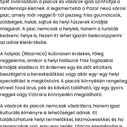
Split óvárosában a piacok és vásárok igazi színfoltjai a
mindennapi életnek. A legismertebb a Pazar nevű városi
piac, amely már reggel 6-tól pezseg: friss gyümölcsök,
zöldségek, halak, sajtok és helyi fűszerek kínálják
magukat. A piac nemcsak a helyiek, hanem a turisták
kedvenc helye is, hiszen itt lehet igazán belecsöppenni
az adriai életérzésbe.
A halpiac (Ribarnica) különösen érdekes, főleg
reggelente, amikor a helyi halászok friss fogásaikat
kínálják eladásra. Itt érdemes egy kis időt eltölteni,
beszélgetni a kereskedőkkel, vagy akár egy-egy helyi
specialitást is megkóstolni. A piacok környékén rengeteg
street food árus, pék és kávézó található, így egy gyors
reggeli vagy tízórai is könnyedén megoldható.
A vásárok és piacok nemcsak vásárlásra, hanem igazi
kulturális élményre is lehetőséget adnak. Itt
találkozhatunk helyi termelőkkel, kézművesekkel, és ha
szerencsénk van, egy-egy zenés, táncos eseménybe is