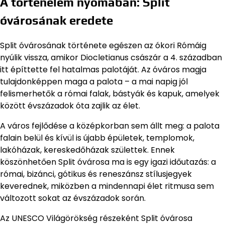
A történelem nyomában: Split
óvárosának eredete
Split óvárosának története egészen az ókori Rómáig
nyúlik vissza, amikor Diocletianus császár a 4. században
itt építtette fel hatalmas palotáját. Az óváros magja
tulajdonképpen maga a palota – a mai napig jól
felismerhetők a római falak, bástyák és kapuk, amelyek
között évszázadok óta zajlik az élet.
A város fejlődése a középkorban sem állt meg: a palota
falain belül és kívül is újabb épületek, templomok,
lakóházak, kereskedőházak születtek. Ennek
köszönhetően Split óvárosa ma is egy igazi időutazás: a
római, bizánci, gótikus és reneszánsz stílusjegyek
keverednek, miközben a mindennapi élet ritmusa sem
változott sokat az évszázadok során.
Az UNESCO Világörökség részeként Split óvárosa