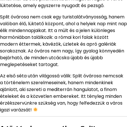
lüktetése, amely egyszerre nyugodt és pezsgő.
Split óvárosa nem csak egy turistalátványosság, hanem
valóban élő, lüktető központ, ahol a helyiek nap mint nap
élik mindennapjaikat. Itt a múlt és a jelen különleges
harmóniában találkozik: a római kori falak között
modern éttermek, kávézók, üzletek és apró galériák
sorakoznak. Az óváros nem nagy, így gyalog könnyedén
bejárható, de minden utcácska újabb és újabb
meglepetéseket tartogat.
Az első séta után világossá válik: Split óvárosa nemcsak
a történelem szerelmeseinek, hanem mindenkinek
ajánlott, aki szereti a mediterrán hangulatot, a finom
ételeket és a közvetlen embereket. Itt tényleg minden
érzékszervünkre szükség van, hogy felfedezzük a város
igazi varázsát!