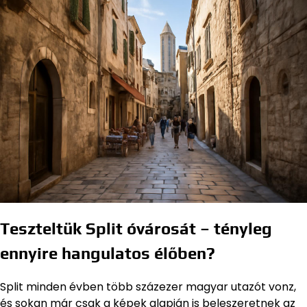
Teszteltük Split óvárosát – tényleg
ennyire hangulatos élőben?
Split minden évben több százezer magyar utazót vonz,
és sokan már csak a képek alapján is beleszeretnek az