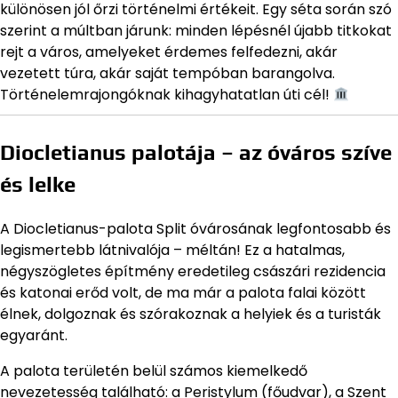
különösen jól őrzi történelmi értékeit. Egy séta során szó
szerint a múltban járunk: minden lépésnél újabb titkokat
rejt a város, amelyeket érdemes felfedezni, akár
vezetett túra, akár saját tempóban barangolva.
Történelemrajongóknak kihagyhatatlan úti cél!
Diocletianus palotája – az óváros szíve
és lelke
A Diocletianus-palota Split óvárosának legfontosabb és
legismertebb látnivalója – méltán! Ez a hatalmas,
négyszögletes építmény eredetileg császári rezidencia
és katonai erőd volt, de ma már a palota falai között
élnek, dolgoznak és szórakoznak a helyiek és a turisták
egyaránt.
A palota területén belül számos kiemelkedő
nevezetesség található: a Peristylum (főudvar), a Szent