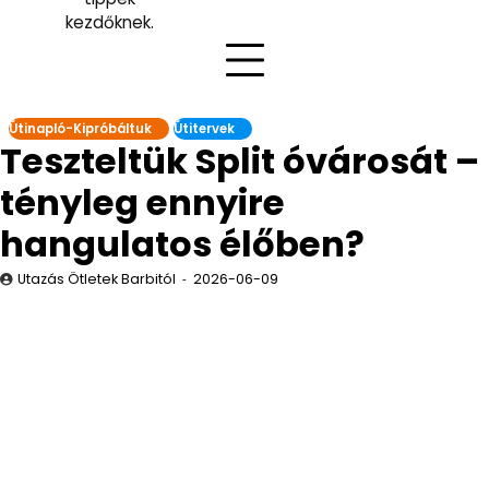
kezdőknek.
Útinapló-Kipróbáltuk
Útitervek
Teszteltük Split óvárosát –
tényleg ennyire
hangulatos élőben?
Utazás Ötletek Barbitól
2026-06-09