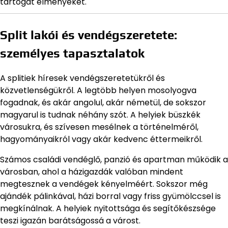
tartogat élményeket.
Split lakói és vendégszeretete:
személyes tapasztalatok
A splitiek híresek vendégszeretetükről és
közvetlenségükről. A legtöbb helyen mosolyogva
fogadnak, és akár angolul, akár németül, de sokszor
magyarul is tudnak néhány szót. A helyiek büszkék
városukra, és szívesen mesélnek a történelméről,
hagyományaikról vagy akár kedvenc éttermeikről.
Számos családi vendéglő, panzió és apartman működik a
városban, ahol a házigazdák valóban mindent
megtesznek a vendégek kényelméért. Sokszor még
ajándék pálinkával, házi borral vagy friss gyümölccsel is
megkínálnak. A helyiek nyitottsága és segítőkészsége
teszi igazán barátságossá a várost.