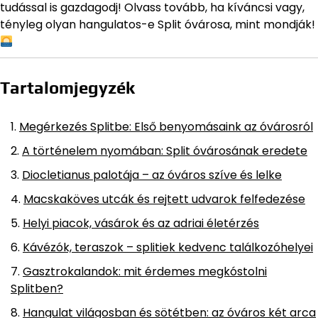
tudással is gazdagodj! Olvass tovább, ha kíváncsi vagy,
tényleg olyan hangulatos-e Split óvárosa, mint mondják!
Tartalomjegyzék
Megérkezés Splitbe: Első benyomásaink az óvárosról
A történelem nyomában: Split óvárosának eredete
Diocletianus palotája – az óváros szíve és lelke
Macskaköves utcák és rejtett udvarok felfedezése
Helyi piacok, vásárok és az adriai életérzés
Kávézók, teraszok – splitiek kedvenc találkozóhelyei
Gasztrokalandok: mit érdemes megkóstolni
Splitben?
Hangulat világosban és sötétben: az óváros két arca