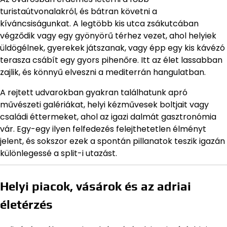
turistaútvonalakról, és bátran követni a
kíváncsiságunkat. A legtöbb kis utca zsákutcában
végződik vagy egy gyönyörű térhez vezet, ahol helyiek
üldögélnek, gyerekek játszanak, vagy épp egy kis kávézó
terasza csábít egy gyors pihenőre. Itt az élet lassabban
zajlik, és könnyű elveszni a mediterrán hangulatban.
A rejtett udvarokban gyakran találhatunk apró
művészeti galériákat, helyi kézművesek boltjait vagy
családi éttermeket, ahol az igazi dalmát gasztronómia
vár. Egy-egy ilyen felfedezés felejthetetlen élményt
jelent, és sokszor ezek a spontán pillanatok teszik igazán
különlegessé a split-i utazást.
Helyi piacok, vásárok és az adriai
életérzés