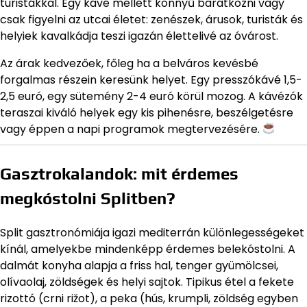
turistákkal. Egy kávé mellett könnyű barátkozni vagy
csak figyelni az utcai életet: zenészek, árusok, turisták és
helyiek kavalkádja teszi igazán élettelivé az óvárost.
Az árak kedvezőek, főleg ha a belváros kevésbé
forgalmas részein keresünk helyet. Egy presszókávé 1,5-
2,5 euró, egy sütemény 2-4 euró körül mozog. A kávézók
teraszai kiváló helyek egy kis pihenésre, beszélgetésre
vagy éppen a napi programok megtervezésére.
Gasztrokalandok: mit érdemes
megkóstolni Splitben?
Split gasztronómiája igazi mediterrán különlegességeket
kínál, amelyekbe mindenképp érdemes belekóstolni. A
dalmát konyha alapja a friss hal, tenger gyümölcsei,
olívaolaj, zöldségek és helyi sajtok. Tipikus étel a fekete
rizottó (crni rižot), a peka (hús, krumpli, zöldség egyben