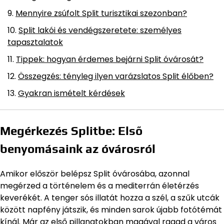
Mennyire zsúfolt Split turisztikai szezonban?
Split lakói és vendégszeretete: személyes
tapasztalatok
Tippek: hogyan érdemes bejárni Split óvárosát?
Összegzés: tényleg ilyen varázslatos Split élőben?
Gyakran ismételt kérdések
Megérkezés Splitbe: Első
benyomásaink az óvárosról
Amikor először belépsz Split óvárosába, azonnal
megérzed a történelem és a mediterrán életérzés
keverékét. A tenger sós illatát hozza a szél, a szűk utcák
között napfény játszik, és minden sarok újabb fotótémát
kínál. Már az első pillanatokban magával ragad a város