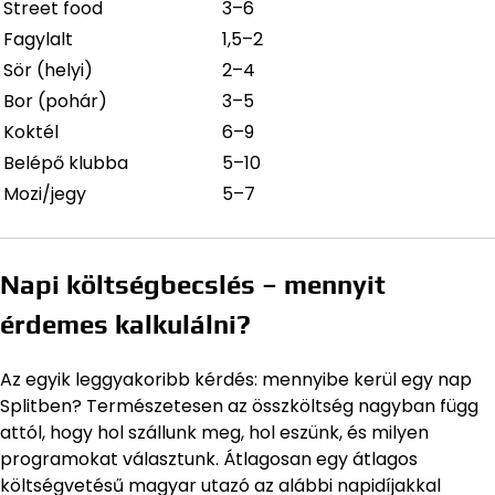
Street food
3–6
Fagylalt
1,5–2
Sör (helyi)
2–4
Bor (pohár)
3–5
Koktél
6–9
Belépő klubba
5–10
Mozi/jegy
5–7
Napi költségbecslés – mennyit
érdemes kalkulálni?
Az egyik leggyakoribb kérdés: mennyibe kerül egy nap
Splitben? Természetesen az összköltség nagyban függ
attól, hogy hol szállunk meg, hol eszünk, és milyen
programokat választunk. Átlagosan egy átlagos
költségvetésű magyar utazó az alábbi napidíjakkal