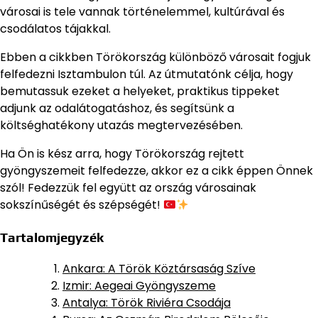
városai is tele vannak történelemmel, kultúrával és
csodálatos tájakkal.
Ebben a cikkben Törökország különböző városait fogjuk
felfedezni Isztambulon túl. Az útmutatónk célja, hogy
bemutassuk ezeket a helyeket, praktikus tippeket
adjunk az odalátogatáshoz, és segítsünk a
költséghatékony utazás megtervezésében.
Ha Ön is kész arra, hogy Törökország rejtett
gyöngyszemeit felfedezze, akkor ez a cikk éppen Önnek
szól! Fedezzük fel együtt az ország városainak
sokszínűségét és szépségét!
Tartalomjegyzék
Ankara: A Török Köztársaság Szíve
Izmir: Aegeai Gyöngyszeme
Antalya: Török Riviéra Csodája