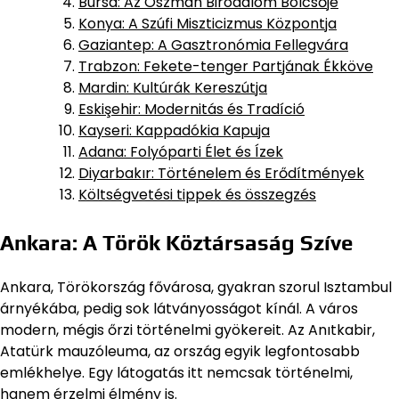
Bursa: Az Oszmán Birodalom Bölcsője
Konya: A Szúfi Miszticizmus Központja
Gaziantep: A Gasztronómia Fellegvára
Trabzon: Fekete-tenger Partjának Ékköve
Mardin: Kultúrák Kereszútja
Eskişehir: Modernitás és Tradíció
Kayseri: Kappadókia Kapuja
Adana: Folyóparti Élet és Ízek
Diyarbakır: Történelem és Erődítmények
Költségvetési tippek és összegzés
Ankara: A Török Köztársaság Szíve
Ankara, Törökország fővárosa, gyakran szorul Isztambul
árnyékába, pedig sok látványosságot kínál. A város
modern, mégis őrzi történelmi gyökereit. Az Anıtkabir,
Atatürk mauzóleuma, az ország egyik legfontosabb
emlékhelye. Egy látogatás itt nemcsak történelmi,
hanem érzelmi élmény is.