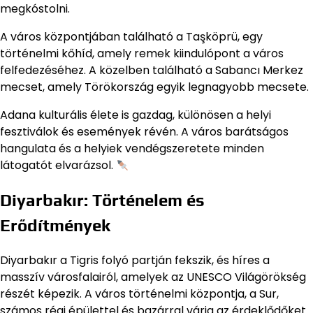
megkóstolni.
A város központjában található a Taşköprü, egy
történelmi kőhíd, amely remek kiindulópont a város
felfedezéséhez. A közelben található a Sabancı Merkez
mecset, amely Törökország egyik legnagyobb mecsete.
Adana kulturális élete is gazdag, különösen a helyi
fesztiválok és események révén. A város barátságos
hangulata és a helyiek vendégszeretete minden
látogatót elvarázsol.
Diyarbakır: Történelem és
Erődítmények
Diyarbakır a Tigris folyó partján fekszik, és híres a
masszív városfalairól, amelyek az UNESCO Világörökség
részét képezik. A város történelmi központja, a Sur,
számos régi épülettel és bazárral várja az érdeklődőket.