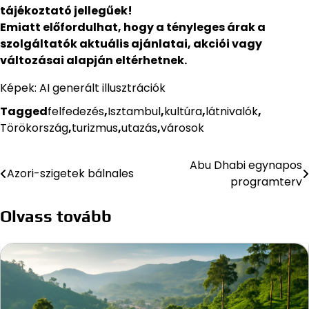
tájékoztató jellegűek!
Emiatt előfordulhat, hogy a tényleges árak a
szolgáltatók aktuális ajánlatai, akciói vagy
változásai alapján eltérhetnek.
Képek: AI generált illusztrációk
Tagged
felfedezés
,
Isztambul
,
kultúra
,
látnivalók
,
Törökország
,
turizmus
,
utazás
,
városok
Abu Dhabi egynapos
Bejegyzés
Azori-szigetek bálnales
programterv
navigáció
Olvass tovább