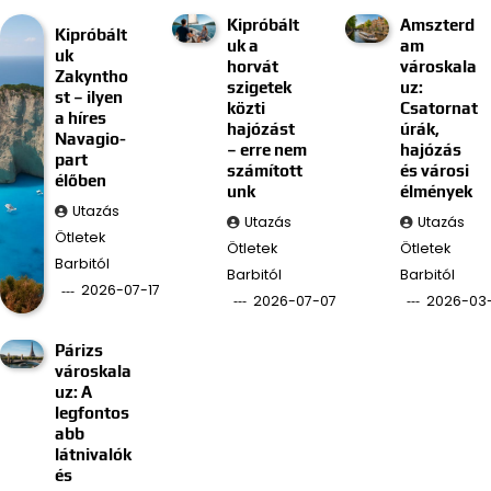
Kipróbált
Amszterd
Kipróbált
uk a
am
uk
horvát
városkala
Zakyntho
szigetek
uz:
st – ilyen
közti
Csatornat
a híres
hajózást
úrák,
Navagio-
– erre nem
hajózás
part
számított
és városi
élőben
unk
élmények
Utazás
Utazás
Utazás
Ötletek
Ötletek
Ötletek
Barbitól
Barbitól
Barbitól
2026-07-17
2026-07-07
2026-03
Párizs
városkala
uz: A
legfontos
abb
látnivalók
és