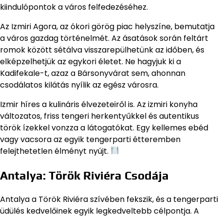
kiindulópontok a város felfedezéséhez.
Az Izmiri Agora, az ókori görög piac helyszíne, bemutatja
a város gazdag történelmét. Az ásatások során feltárt
romok között sétálva visszarepülhetünk az időben, és
elképzelhetjük az egykori életet. Ne hagyjuk ki a
Kadifekale-t, azaz a Bársonyvárat sem, ahonnan
csodálatos kilátás nyílik az egész városra.
Izmir híres a kulináris élvezeteiről is. Az izmiri konyha
változatos, friss tengeri herkentyűkkel és autentikus
török ízekkel vonzza a látogatókat. Egy kellemes ebéd
vagy vacsora az egyik tengerparti étteremben
felejthetetlen élményt nyújt.
Antalya: Török Riviéra Csodája
Antalya a Török Riviéra szívében fekszik, és a tengerparti
üdülés kedvelőinek egyik legkedveltebb célpontja. A