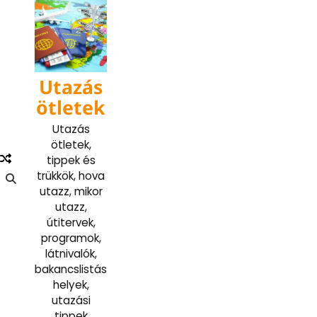
Skip
to
content
Utazás
ötletek
Utazás
ötletek,
tippek és
trükkök, hova
utazz, mikor
utazz,
útitervek,
programok,
látnivalók,
bakancslistás
helyek,
utazási
tippek