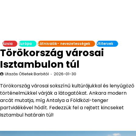
Ázsia
Európa
Látnivalók- nevezetességek
Útitervek
Törökország városai
Isztambulon túl
Utazás Ötletek Barbitól
2026-01-30
Törökország városai sokszínű kultúrájukkal és lenyűgöző
történelmükkel várják a látogatókat. Ankara modern
arcát mutatja, míg Antalya a Földközi-tenger
partvidékével hódít. Fedezzük fel a rejtett kincseket
Isztambul határain túl!