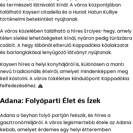
és természeti látnivalót kínál. A város központjában
található Kayseri citadella és a Hunat Hatun Külliye
történelmi betekintést nyújtanak.
A város közelében található a híres Erciyes-hegy, amely
télen síelési lehetőségeket kínál, nyáron pedig túrázásra
csábít. A hegy lábánál elterülő Kappadókia kőalakzatai
és barlanglakásai lenyűgöző látványt nyújtanak.
Kayseri híres a helyi konyhájáról is, különösen a mantı
nevű tradicionális ételről, amelyet mindenképpen meg
kell kóstolni. A város tökéletes kiindulópont Kappadókia
felfedezéséhez.
Adana: Folyóparti Élet és Ízek
Adana a Seyhan folyó partján fekszik, és híres a
gasztronómiájáról. A város legismertebb étele az Adana
kebab, amelyet érdemes egy helyi étteremben