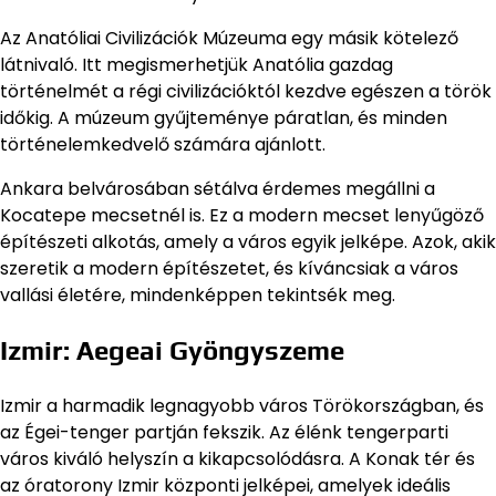
Az Anatóliai Civilizációk Múzeuma egy másik kötelező
látnivaló. Itt megismerhetjük Anatólia gazdag
történelmét a régi civilizációktól kezdve egészen a török
időkig. A múzeum gyűjteménye páratlan, és minden
történelemkedvelő számára ajánlott.
Ankara belvárosában sétálva érdemes megállni a
Kocatepe mecsetnél is. Ez a modern mecset lenyűgöző
építészeti alkotás, amely a város egyik jelképe. Azok, akik
szeretik a modern építészetet, és kíváncsiak a város
vallási életére, mindenképpen tekintsék meg.
Izmir: Aegeai Gyöngyszeme
Izmir a harmadik legnagyobb város Törökországban, és
az Égei-tenger partján fekszik. Az élénk tengerparti
város kiváló helyszín a kikapcsolódásra. A Konak tér és
az óratorony Izmir központi jelképei, amelyek ideális