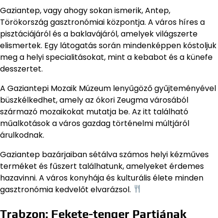
Gaziantep, vagy ahogy sokan ismerik, Antep,
Törökország gasztronómiai központja. A város híres a
pisztáciájáról és a baklavájáról, amelyek világszerte
elismertek. Egy látogatás során mindenképpen kóstoljuk
meg a helyi specialitásokat, mint a kebabot és a künefe
desszertet.
A Gaziantepi Mozaik Múzeum lenyűgöző gyűjteményével
büszkélkedhet, amely az ókori Zeugma városából
származó mozaikokat mutatja be. Az itt található
műalkotások a város gazdag történelmi múltjáról
árulkodnak.
Gaziantep bazárjaiban sétálva számos helyi kézműves
terméket és fűszert találhatunk, amelyeket érdemes
hazavinni. A város konyhája és kulturális élete minden
gasztronómia kedvelőt elvarázsol.
Trabzon: Fekete-tenger Partjának