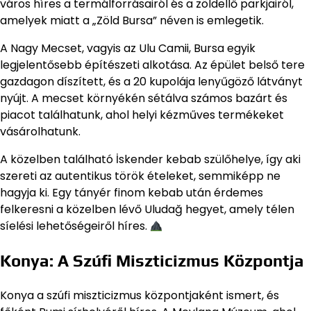
város híres a termálforrásairól és a zöldellő parkjairól,
amelyek miatt a „Zöld Bursa” néven is emlegetik.
A Nagy Mecset, vagyis az Ulu Camii, Bursa egyik
legjelentősebb építészeti alkotása. Az épület belső tere
gazdagon díszített, és a 20 kupolája lenyűgöző látványt
nyújt. A mecset környékén sétálva számos bazárt és
piacot találhatunk, ahol helyi kézműves termékeket
vásárolhatunk.
A közelben található İskender kebab szülőhelye, így aki
szereti az autentikus török ételeket, semmiképp ne
hagyja ki. Egy tányér finom kebab után érdemes
felkeresni a közelben lévő Uludağ hegyet, amely télen
síelési lehetőségeiről híres.
Konya: A Szúfi Miszticizmus Központja
Konya a szúfi miszticizmus központjaként ismert, és