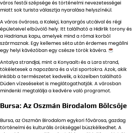
város festői szépsége és történelmi nevezetességei
miatt sok turista választja nyaralása helyszínéül.
A város óvárosa, a Kaleiçi, kanyargós utcáival és régi
épületeivel elbűvölő hely. Itt található a Hidirlik torony és
a Hadrianus kapu, amelyek mind a római korból
származnak. Egy kellemes séta után érdemes megállni
egy helyi kávézóban egy csésze török kávéra.
Antalya strandjai, mint a Konyaaltı és a Lara strand,
tökéletesek a napozásra és a vízi sportokra. Azok, akik
inkább a természetet kedvelik, a közelben található
Düden vízeséseket is meglátogathatják. A városban
mindenki megtalálja a kedvére való programot.
Bursa: Az Oszmán Birodalom Bölcsője
Bursa, az Oszmán Birodalom egykori fővárosa, gazdag
történelmi és kulturális örökséggel büszkélkedhet. A