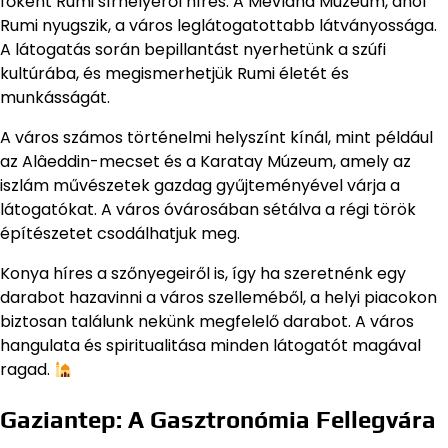
főként Rumi sírhelyéről híres. A Mevlana Múzeum, ahol
Rumi nyugszik, a város leglátogatottabb látványossága.
A látogatás során bepillantást nyerhetünk a szúfi
kultúrába, és megismerhetjük Rumi életét és
munkásságát.
A város számos történelmi helyszínt kínál, mint például
az Alâeddin-mecset és a Karatay Múzeum, amely az
iszlám művészetek gazdag gyűjteményével várja a
látogatókat. A város óvárosában sétálva a régi török
építészetet csodálhatjuk meg.
Konya híres a szőnyegeiről is, így ha szeretnénk egy
darabot hazavinni a város szelleméből, a helyi piacokon
biztosan találunk nekünk megfelelő darabot. A város
hangulata és spiritualitása minden látogatót magával
ragad.
Gaziantep: A Gasztronómia Fellegvára