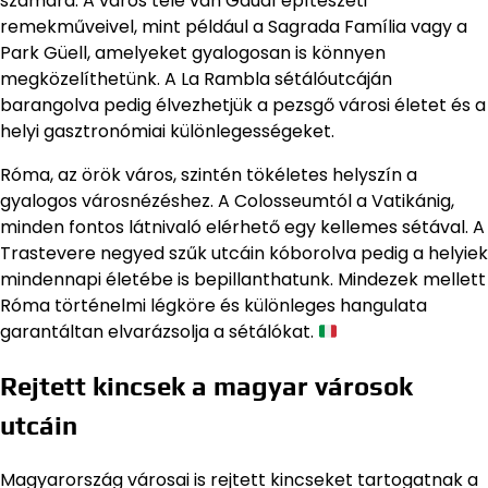
számára. A város tele van Gaudí építészeti
remekműveivel, mint például a Sagrada Família vagy a
Park Güell, amelyeket gyalogosan is könnyen
megközelíthetünk. A La Rambla sétálóutcáján
barangolva pedig élvezhetjük a pezsgő városi életet és a
helyi gasztronómiai különlegességeket.
Róma, az örök város, szintén tökéletes helyszín a
gyalogos városnézéshez. A Colosseumtól a Vatikánig,
minden fontos látnivaló elérhető egy kellemes sétával. A
Trastevere negyed szűk utcáin kóborolva pedig a helyiek
mindennapi életébe is bepillanthatunk. Mindezek mellett
Róma történelmi légköre és különleges hangulata
garantáltan elvarázsolja a sétálókat.
Rejtett kincsek a magyar városok
utcáin
Magyarország városai is rejtett kincseket tartogatnak a