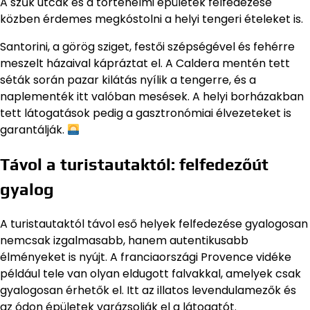
A szűk utcák és a történelmi épületek felfedezése
közben érdemes megkóstolni a helyi tengeri ételeket is.
Santorini, a görög sziget, festői szépségével és fehérre
meszelt házaival kápráztat el. A Caldera mentén tett
séták során pazar kilátás nyílik a tengerre, és a
naplementék itt valóban mesések. A helyi borházakban
tett látogatások pedig a gasztronómiai élvezeteket is
garantálják.
Távol a turistautaktól: felfedezőút
gyalog
A turistautaktól távol eső helyek felfedezése gyalogosan
nemcsak izgalmasabb, hanem autentikusabb
élményeket is nyújt. A franciaországi Provence vidéke
például tele van olyan eldugott falvakkal, amelyek csak
gyalogosan érhetők el. Itt az illatos levendulamezők és
az ódon épületek varázsolják el a látogatót.