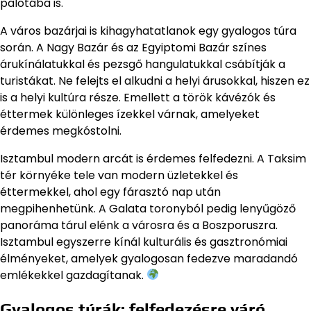
palotába is.
A város bazárjai is kihagyhatatlanok egy gyalogos túra
során. A Nagy Bazár és az Egyiptomi Bazár színes
árukínálatukkal és pezsgő hangulatukkal csábítják a
turistákat. Ne felejts el alkudni a helyi árusokkal, hiszen ez
is a helyi kultúra része. Emellett a török kávézók és
éttermek különleges ízekkel várnak, amelyeket
érdemes megkóstolni.
Isztambul modern arcát is érdemes felfedezni. A Taksim
tér környéke tele van modern üzletekkel és
éttermekkel, ahol egy fárasztó nap után
megpihenhetünk. A Galata toronyból pedig lenyűgöző
panoráma tárul elénk a városra és a Boszporuszra.
Isztambul egyszerre kínál kulturális és gasztronómiai
élményeket, amelyek gyalogosan fedezve maradandó
emlékekkel gazdagítanak.
Gyalogos túrák: felfedezésre váró