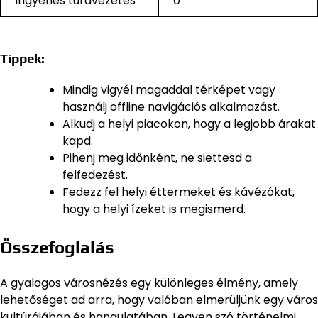
Ingyenes túravezetés
0
Tippek:
Mindig vigyél magaddal térképet vagy
használj offline navigációs alkalmazást.
Alkudj a helyi piacokon, hogy a legjobb árakat
kapd.
Pihenj meg időnként, ne siettesd a
felfedezést.
Fedezz fel helyi éttermeket és kávézókat,
hogy a helyi ízeket is megismerd.
Összefoglalás
A gyalogos városnézés egy különleges élmény, amely
lehetőséget ad arra, hogy valóban elmerüljünk egy város
kultúrájában és hangulatában. Legyen szó történelmi