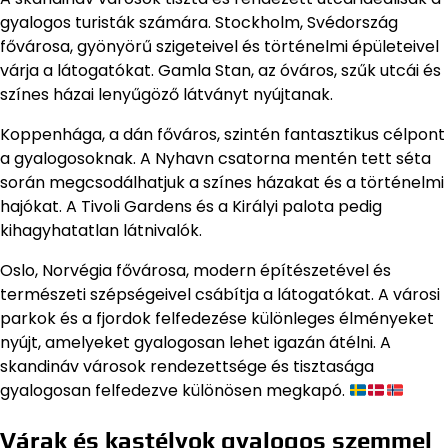
gyalogos turisták számára. Stockholm, Svédország
fővárosa, gyönyörű szigeteivel és történelmi épületeivel
várja a látogatókat. Gamla Stan, az óváros, szűk utcái és
színes házai lenyűgöző látványt nyújtanak.
Koppenhága, a dán főváros, szintén fantasztikus célpont
a gyalogosoknak. A Nyhavn csatorna mentén tett séta
során megcsodálhatjuk a színes házakat és a történelmi
hajókat. A Tivoli Gardens és a Királyi palota pedig
kihagyhatatlan látnivalók.
Oslo, Norvégia fővárosa, modern építészetével és
természeti szépségeivel csábítja a látogatókat. A városi
parkok és a fjordok felfedezése különleges élményeket
nyújt, amelyeket gyalogosan lehet igazán átélni. A
skandináv városok rendezettsége és tisztasága
gyalogosan felfedezve különösen megkapó.
Várak és kastélyok gyalogos szemmel