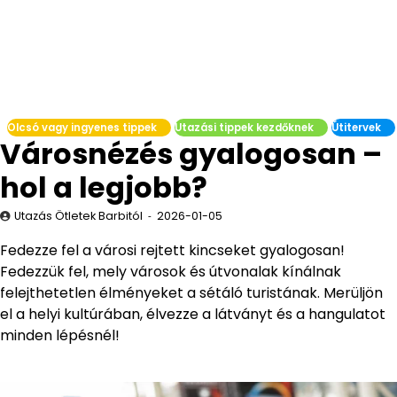
Olcsó vagy ingyenes tippek
Utazási tippek kezdőknek
Útitervek
Városnézés gyalogosan –
hol a legjobb?
Utazás Ötletek Barbitól
2026-01-05
Fedezze fel a városi rejtett kincseket gyalogosan!
Fedezzük fel, mely városok és útvonalak kínálnak
felejthetetlen élményeket a sétáló turistának. Merüljön
el a helyi kultúrában, élvezze a látványt és a hangulatot
minden lépésnél!