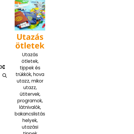
Skip
to
content
Utazás
ötletek
Utazás
ötletek,
tippek és
trükkök, hova
utazz, mikor
utazz,
útitervek,
programok,
látnivalók,
bakancslistás
helyek,
utazási
tippek