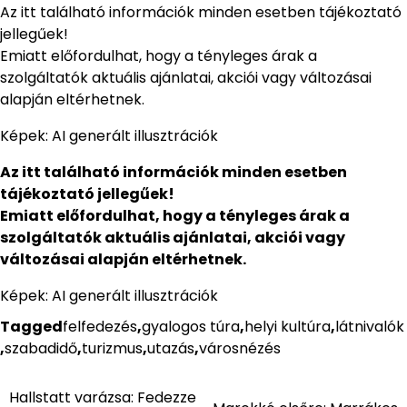
Az itt található információk minden esetben tájékoztató
jellegűek!
Emiatt előfordulhat, hogy a tényleges árak a
szolgáltatók aktuális ajánlatai, akciói vagy változásai
alapján eltérhetnek.
Képek: AI generált illusztrációk
Az itt található információk minden esetben
tájékoztató jellegűek!
Emiatt előfordulhat, hogy a tényleges árak a
szolgáltatók aktuális ajánlatai, akciói vagy
változásai alapján eltérhetnek.
Képek: AI generált illusztrációk
Tagged
felfedezés
,
gyalogos túra
,
helyi kultúra
,
látnivalók
,
szabadidő
,
turizmus
,
utazás
,
városnézés
Hallstatt varázsa: Fedezze
Bejegyzés