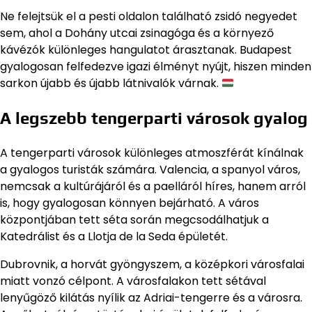
Ne felejtsük el a pesti oldalon található zsidó negyedet
sem, ahol a Dohány utcai zsinagóga és a környező
kávézók különleges hangulatot árasztanak. Budapest
gyalogosan felfedezve igazi élményt nyújt, hiszen minden
sarkon újabb és újabb látnivalók várnak.
A legszebb tengerparti városok gyalog
A tengerparti városok különleges atmoszférát kínálnak
a gyalogos turisták számára. Valencia, a spanyol város,
nemcsak a kultúrájáról és a paelláról híres, hanem arról
is, hogy gyalogosan könnyen bejárható. A város
központjában tett séta során megcsodálhatjuk a
Katedrálist és a Llotja de la Seda épületét.
Dubrovnik, a horvát gyöngyszem, a középkori városfalai
miatt vonzó célpont. A városfalakon tett sétával
lenyűgöző kilátás nyílik az Adriai-tengerre és a városra.