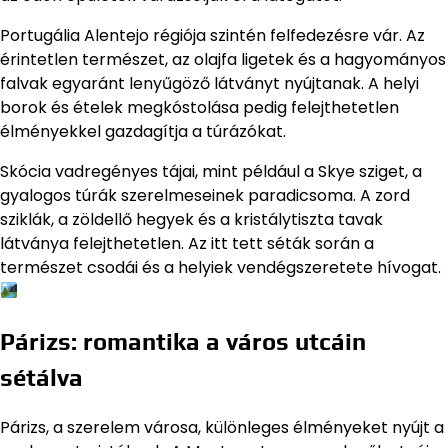
Portugália Alentejo régiója szintén felfedezésre vár. Az
érintetlen természet, az olajfa ligetek és a hagyományos
falvak egyaránt lenyűgöző látványt nyújtanak. A helyi
borok és ételek megkóstolása pedig felejthetetlen
élményekkel gazdagítja a túrázókat.
Skócia vadregényes tájai, mint például a Skye sziget, a
gyalogos túrák szerelmeseinek paradicsoma. A zord
sziklák, a zöldellő hegyek és a kristálytiszta tavak
látványa felejthetetlen. Az itt tett séták során a
természet csodái és a helyiek vendégszeretete hívogat.
Párizs: romantika a város utcáin
sétálva
Párizs, a szerelem városa, különleges élményeket nyújt a