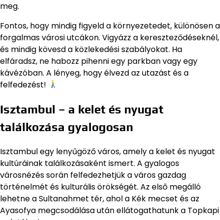
meg.
Fontos, hogy mindig figyeld a környezetedet, különösen a
forgalmas városi utcákon. Vigyázz a kereszteződéseknél,
és mindig kövesd a közlekedési szabályokat. Ha
elfáradsz, ne habozz pihenni egy parkban vagy egy
kávézóban. A lényeg, hogy élvezd az utazást és a
felfedezést!
Isztambul – a kelet és nyugat
találkozása gyalogosan
Isztambul egy lenyűgöző város, amely a kelet és nyugat
kultúráinak találkozásaként ismert. A gyalogos
városnézés során felfedezhetjük a város gazdag
történelmét és kulturális örökségét. Az első megálló
lehetne a Sultanahmet tér, ahol a Kék mecset és az
Ayasofya megcsodálása után ellátogathatunk a Topkapi