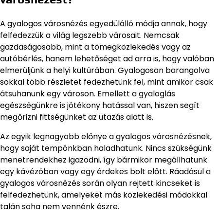
A gyalogos városnézés egyedülálló módja annak, hogy
felfedezzük a világ legszebb városait. Nemcsak
gazdaságosabb, mint a tömegközlekedés vagy az
autóbérlés, hanem lehetőséget ad arra is, hogy valóban
elmerüljünk a helyi kultúrában. Gyalogosan barangolva
sokkal több részletet fedezhetünk fel, mint amikor csak
átsuhanunk egy városon. Emellett a gyaloglás
egészségünkre is jótékony hatással van, hiszen segít
megőrizni fittségünket az utazás alatt is.
Az egyik legnagyobb előnye a gyalogos városnézésnek,
hogy saját tempónkban haladhatunk. Nincs szükségünk
menetrendekhez igazodni, így bármikor megállhatunk
egy kávézóban vagy egy érdekes bolt előtt. Ráadásul a
gyalogos városnézés során olyan rejtett kincseket is
felfedezhetünk, amelyeket más közlekedési módokkal
talán soha nem vennénk észre.