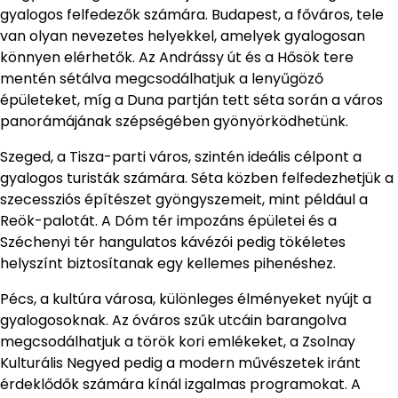
gyalogos felfedezők számára. Budapest, a főváros, tele
van olyan nevezetes helyekkel, amelyek gyalogosan
könnyen elérhetők. Az Andrássy út és a Hősök tere
mentén sétálva megcsodálhatjuk a lenyűgöző
épületeket, míg a Duna partján tett séta során a város
panorámájának szépségében gyönyörködhetünk.
Szeged, a Tisza-parti város, szintén ideális célpont a
gyalogos turisták számára. Séta közben felfedezhetjük a
szecessziós építészet gyöngyszemeit, mint például a
Reök-palotát. A Dóm tér impozáns épületei és a
Széchenyi tér hangulatos kávézói pedig tökéletes
helyszínt biztosítanak egy kellemes pihenéshez.
Pécs, a kultúra városa, különleges élményeket nyújt a
gyalogosoknak. Az óváros szűk utcáin barangolva
megcsodálhatjuk a török kori emlékeket, a Zsolnay
Kulturális Negyed pedig a modern művészetek iránt
érdeklődők számára kínál izgalmas programokat. A