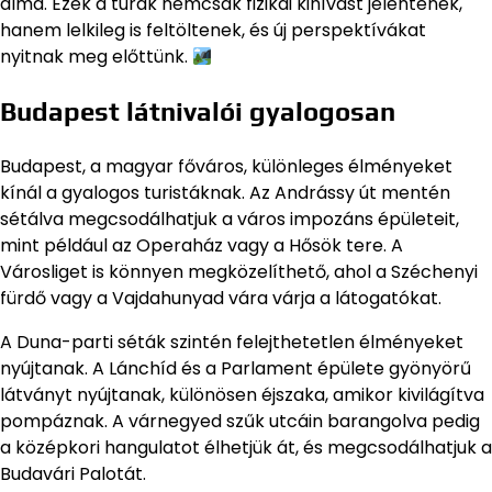
álma. Ezek a túrák nemcsak fizikai kihívást jelentenek,
hanem lelkileg is feltöltenek, és új perspektívákat
nyitnak meg előttünk.
Budapest látnivalói gyalogosan
Budapest, a magyar főváros, különleges élményeket
kínál a gyalogos turistáknak. Az Andrássy út mentén
sétálva megcsodálhatjuk a város impozáns épületeit,
mint például az Operaház vagy a Hősök tere. A
Városliget is könnyen megközelíthető, ahol a Széchenyi
fürdő vagy a Vajdahunyad vára várja a látogatókat.
A Duna-parti séták szintén felejthetetlen élményeket
nyújtanak. A Lánchíd és a Parlament épülete gyönyörű
látványt nyújtanak, különösen éjszaka, amikor kivilágítva
pompáznak. A várnegyed szűk utcáin barangolva pedig
a középkori hangulatot élhetjük át, és megcsodálhatjuk a
Budavári Palotát.