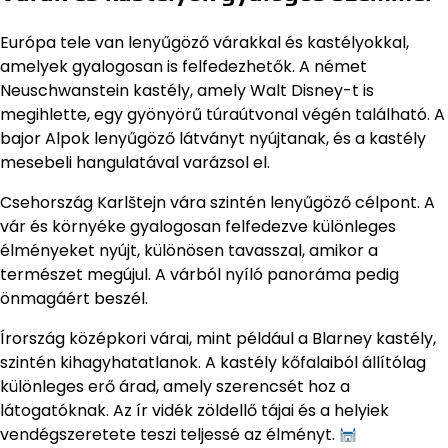
Európa tele van lenyűgöző várakkal és kastélyokkal,
amelyek gyalogosan is felfedezhetők. A német
Neuschwanstein kastély, amely Walt Disney-t is
megihlette, egy gyönyörű túraútvonal végén található. A
bajor Alpok lenyűgöző látványt nyújtanak, és a kastély
mesebeli hangulatával varázsol el.
Csehország Karlštejn vára szintén lenyűgöző célpont. A
vár és környéke gyalogosan felfedezve különleges
élményeket nyújt, különösen tavasszal, amikor a
természet megújul. A várból nyíló panoráma pedig
önmagáért beszél.
Írország középkori várai, mint például a Blarney kastély,
szintén kihagyhatatlanok. A kastély kőfalaiból állítólag
különleges erő árad, amely szerencsét hoz a
látogatóknak. Az ír vidék zöldellő tájai és a helyiek
vendégszeretete teszi teljessé az élményt.