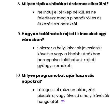
Milyen tipikus hibákat érdemes elkerülni?
Ne indulj el térkép nélkül, és ne
feledkezz meg a pihenőkről és az
étkezési szünetekről.
Hogyan találhatok rejtett kincseket egy
városban?
Sokszor a helyi lakosok javaslatait
követve vagy a kisebb utcákban
barangolva találhatunk rejtett
gyöngyszemeket.
Milyen programokat ajánlasz esős
napokra?
Látogass el múzeumokba, zárt
piacokra, vagy élvezd a helyi kávézók
hangulatát.