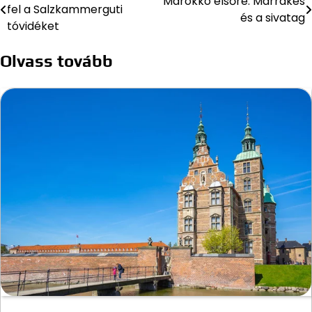
Marokkó elsőre: Marrákes
fel a Salzkammerguti
és a sivatag
navigáció
tóvidéket
Olvass tovább