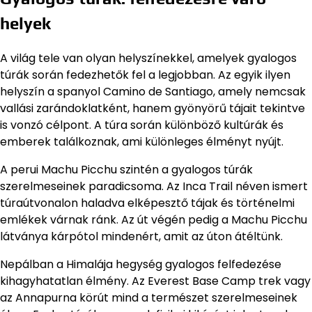
helyek
A világ tele van olyan helyszínekkel, amelyek gyalogos
túrák során fedezhetők fel a legjobban. Az egyik ilyen
helyszín a spanyol Camino de Santiago, amely nemcsak
vallási zarándoklatként, hanem gyönyörű tájait tekintve
is vonzó célpont. A túra során különböző kultúrák és
emberek találkoznak, ami különleges élményt nyújt.
A perui Machu Picchu szintén a gyalogos túrák
szerelmeseinek paradicsoma. Az Inca Trail néven ismert
túraútvonalon haladva elképesztő tájak és történelmi
emlékek várnak ránk. Az út végén pedig a Machu Picchu
látványa kárpótol mindenért, amit az úton átéltünk.
Nepálban a Himalája hegység gyalogos felfedezése
kihagyhatatlan élmény. Az Everest Base Camp trek vagy
az Annapurna körút mind a természet szerelmeseinek