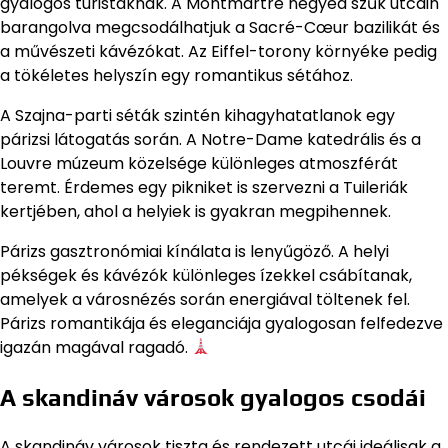
gyalogos turistáknak. A Montmartre negyed szűk utcáin
barangolva megcsodálhatjuk a Sacré-Cœur bazilikát és
a művészeti kávézókat. Az Eiffel-torony környéke pedig
a tökéletes helyszín egy romantikus sétához.
A Szajna-parti séták szintén kihagyhatatlanok egy
párizsi látogatás során. A Notre-Dame katedrális és a
Louvre múzeum közelsége különleges atmoszférát
teremt. Érdemes egy pikniket is szervezni a Tuileriák
kertjében, ahol a helyiek is gyakran megpihennek.
Párizs gasztronómiai kínálata is lenyűgöző. A helyi
pékségek és kávézók különleges ízekkel csábítanak,
amelyek a városnézés során energiával töltenek fel.
Párizs romantikája és eleganciája gyalogosan felfedezve
igazán magával ragadó.
A skandináv városok gyalogos csodái
A skandináv városok tiszta és rendezett utcái ideálisak a