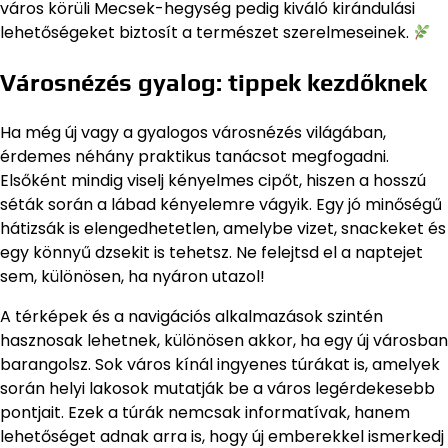
város körüli Mecsek-hegység pedig kiváló kirándulási
lehetőségeket biztosít a természet szerelmeseinek.
Városnézés gyalog: tippek kezdőknek
Ha még új vagy a gyalogos városnézés világában,
érdemes néhány praktikus tanácsot megfogadni.
Elsőként mindig viselj kényelmes cipőt, hiszen a hosszú
séták során a lábad kényelemre vágyik. Egy jó minőségű
hátizsák is elengedhetetlen, amelybe vizet, snackeket és
egy könnyű dzsekit is tehetsz. Ne felejtsd el a naptejet
sem, különösen, ha nyáron utazol!
A térképek és a navigációs alkalmazások szintén
hasznosak lehetnek, különösen akkor, ha egy új városban
barangolsz. Sok város kínál ingyenes túrákat is, amelyek
során helyi lakosok mutatják be a város legérdekesebb
pontjait. Ezek a túrák nemcsak informatívak, hanem
lehetőséget adnak arra is, hogy új emberekkel ismerkedj