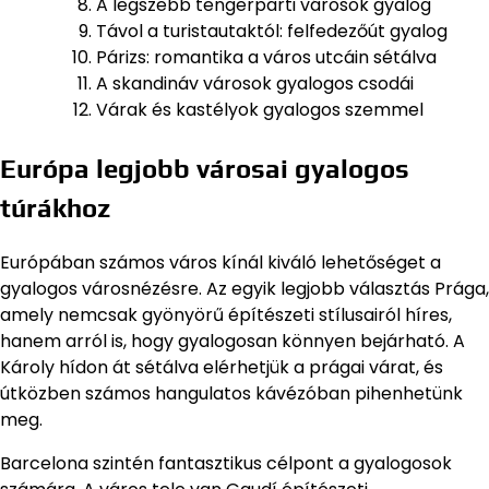
A legszebb tengerparti városok gyalog
Távol a turistautaktól: felfedezőút gyalog
Párizs: romantika a város utcáin sétálva
A skandináv városok gyalogos csodái
Várak és kastélyok gyalogos szemmel
Európa legjobb városai gyalogos
túrákhoz
Európában számos város kínál kiváló lehetőséget a
gyalogos városnézésre. Az egyik legjobb választás Prága,
amely nemcsak gyönyörű építészeti stílusairól híres,
hanem arról is, hogy gyalogosan könnyen bejárható. A
Károly hídon át sétálva elérhetjük a prágai várat, és
útközben számos hangulatos kávézóban pihenhetünk
meg.
Barcelona szintén fantasztikus célpont a gyalogosok