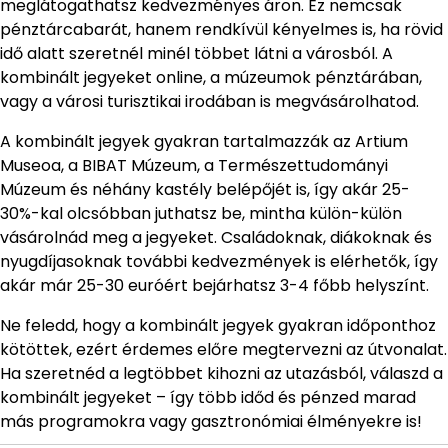
meglátogathatsz kedvezményes áron. Ez nemcsak
pénztárcabarát, hanem rendkívül kényelmes is, ha rövid
idő alatt szeretnél minél többet látni a városból. A
kombinált jegyeket online, a múzeumok pénztárában,
vagy a városi turisztikai irodában is megvásárolhatod.
A kombinált jegyek gyakran tartalmazzák az Artium
Museoa, a BIBAT Múzeum, a Természettudományi
Múzeum és néhány kastély belépőjét is, így akár 25-
30%-kal olcsóbban juthatsz be, mintha külön-külön
vásárolnád meg a jegyeket. Családoknak, diákoknak és
nyugdíjasoknak további kedvezmények is elérhetők, így
akár már 25-30 euróért bejárhatsz 3-4 főbb helyszínt.
Ne feledd, hogy a kombinált jegyek gyakran időponthoz
kötöttek, ezért érdemes előre megtervezni az útvonalat.
Ha szeretnéd a legtöbbet kihozni az utazásból, válaszd a
kombinált jegyeket – így több időd és pénzed marad
más programokra vagy gasztronómiai élményekre is!