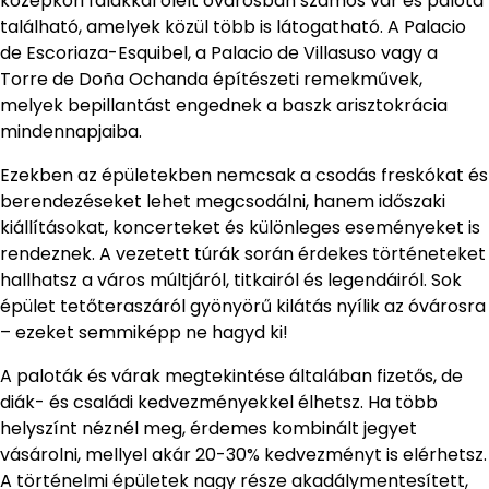
középkori falakkal ölelt óvárosban számos vár és palota
található, amelyek közül több is látogatható. A Palacio
de Escoriaza-Esquibel, a Palacio de Villasuso vagy a
Torre de Doña Ochanda építészeti remekművek,
melyek bepillantást engednek a baszk arisztokrácia
mindennapjaiba.
Ezekben az épületekben nemcsak a csodás freskókat és
berendezéseket lehet megcsodálni, hanem időszaki
kiállításokat, koncerteket és különleges eseményeket is
rendeznek. A vezetett túrák során érdekes történeteket
hallhatsz a város múltjáról, titkairól és legendáiról. Sok
épület tetőteraszáról gyönyörű kilátás nyílik az óvárosra
– ezeket semmiképp ne hagyd ki!
A paloták és várak megtekintése általában fizetős, de
diák- és családi kedvezményekkel élhetsz. Ha több
helyszínt néznél meg, érdemes kombinált jegyet
vásárolni, mellyel akár 20-30% kedvezményt is elérhetsz.
A történelmi épületek nagy része akadálymentesített,