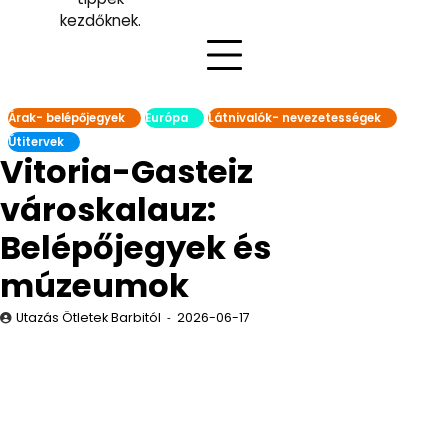
kezdőknek.
Árak- belépőjegyek
Európa
Látnivalók- nevezetességek
Útitervek
Vitoria-Gasteiz
városkalauz:
Belépőjegyek és
múzeumok
Utazás Ötletek Barbitól
2026-06-17