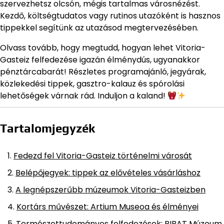
szervezhetsz olcsón, mégis tartalmas városnézést.
Kezdő, költségtudatos vagy rutinos utazóként is hasznos
tippekkel segítünk az utazásod megtervezésében.
Olvass tovább, hogy megtudd, hogyan lehet Vitoria-
Gasteiz felfedezése igazán élménydús, ugyanakkor
pénztárcabarát! Részletes programajánló, jegyárak,
közlekedési tippek, gasztro-kalauz és spórolási
lehetőségek várnak rád. Induljon a kaland!
Tartalomjegyzék
Fedezd fel Vitoria-Gasteiz történelmi városát
Belépőjegyek: tippek az elővételes vásárláshoz
A legnépszerűbb múzeumok Vitoria-Gasteizben
Kortárs művészet: Artium Museoa és élményei
Természettudományos felfedezések: BIBAT Múzeum