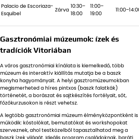
Palacio de Escoriaza-
10:30–
11:00–
Zárva
11:00–14:0
Esquibel
18:00
19:00
Gasztronómiai múzeumok: ízek és
tradíciók Vitoriában
A város gasztronómiai kínálata is kiemelkedő, több
múzeum és interaktív kiállítás mutatja be a baszk
konyha hagyományait. A helyi gasztromúzeumokban
megismerheted a híres pintxos (baszk falatkák)
történetét, a borászat és sajtkészítés fortélyait, sőt,
főzőkurzusokon is részt vehetsz.
A legtöbb gasztronómiai múzeum élményközpontként is
működik: kóstolókat, bemutatókat és workshopokat
szerveznek, ahol testközelből tapasztalhatod meg a
baszk ízek világát. Ideális program családoknak, baráti