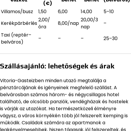
(€)
Villamos/busz
1,50
6,00
14,00
5–10
2,00/
20,00/3
Kerékpárbérlés
8,00/nap
–
óra
nap
Taxi (reptér–
–
–
–
25–30
belváros)
Szállásajánló: lehetőségek és árak
Vitoria-Gasteizben minden utazó megtalálja a
pénztárcájának és igényeinek megfelelő szállást. A
belvárosban számos három- és négycsillagos hotel
található, de olcsóbb panziók, vendégházak és hostelek
is várják az utazókat. Ha természetközeli élményre
vágysz, a város környékén több jól felszerelt kemping is
működik. Családok számára az apartmanok a
legkényelmesebbek, hiszen tágasak, jól felszereltek, és