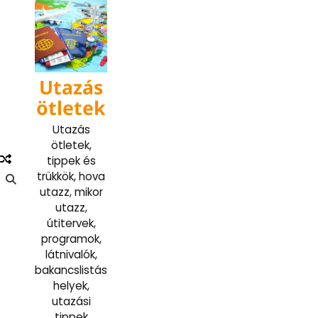
Skip
to
content
Utazás
ötletek
Utazás
ötletek,
tippek és
trükkök, hova
utazz, mikor
utazz,
útitervek,
programok,
látnivalók,
bakancslistás
helyek,
utazási
tippek