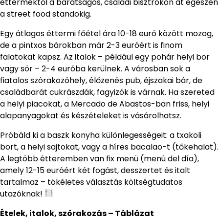
éttermektől a barátságos, családi bisztrókon át egészen
a street food standokig.
Egy átlagos éttermi főétel ára 10-18 euró között mozog,
de a pintxos bárokban már 2-3 euróért is finom
falatokat kapsz. Az italok – például egy pohár helyi bor
vagy sör – 2-4 euróba kerülnek. A városban sok a
fiatalos szórakozóhely, élőzenés pub, éjszakai bár, de
családbarát cukrászdák, fagyizók is várnak. Ha szereted
a helyi piacokat, a Mercado de Abastos-ban friss, helyi
alapanyagokat és készételeket is vásárolhatsz.
Próbáld ki a baszk konyha különlegességeit: a txakoli
bort, a helyi sajtokat, vagy a híres bacalao-t (tőkehalat).
A legtöbb étteremben van fix menü (menú del día),
amely 12-15 euróért két fogást, desszertet és italt
tartalmaz – tökéletes választás költségtudatos
utazóknak!
Ételek, italok, szórakozás – Táblázat