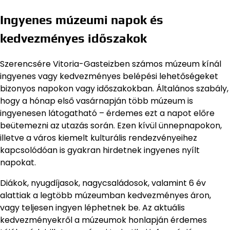
Ingyenes múzeumi napok és
kedvezményes időszakok
Szerencsére Vitoria-Gasteizben számos múzeum kínál
ingyenes vagy kedvezményes belépési lehetőségeket
bizonyos napokon vagy időszakokban. Általános szabály,
hogy a hónap első vasárnapján több múzeum is
ingyenesen látogatható – érdemes ezt a napot előre
beütemezni az utazás során. Ezen kívül ünnepnapokon,
illetve a város kiemelt kulturális rendezvényeihez
kapcsolódóan is gyakran hirdetnek ingyenes nyílt
napokat.
Diákok, nyugdíjasok, nagycsaládosok, valamint 6 év
alattiak a legtöbb múzeumban kedvezményes áron,
vagy teljesen ingyen léphetnek be. Az aktuális
kedvezményekről a múzeumok honlapján érdemes