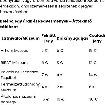
bizonytalan vagy, érdemes a városi turisztikai irodában is
érdeklődni, ahol személyesen is segítenek a jegyek
beszerzésében.
Belépőjegy árak és kedvezmények – Áttekintő
táblázat
Felnőtt
Családi
Látnivaló/Múzeum
Diák/nyugdíjas
jegy
jegy
Artium Museoa
9 €
5 €
18 €
BIBAT Múzeum
6 €
3 €
12 €
Palacio de Escoriaza-
7 €
4 €
14 €
Esquibel
Természettudományi
4 €
2 €
8 €
Múzeum
Általános múzeumi
15 €
10 €
30 €
napijegy