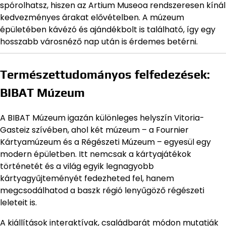
spórolhatsz, hiszen az Artium Museoa rendszeresen kínál
kedvezményes árakat elővételben. A múzeum
épületében kávézó és ajándékbolt is található, így egy
hosszabb városnéző nap után is érdemes betérni.
Természettudományos felfedezések:
BIBAT Múzeum
A BIBAT Múzeum igazán különleges helyszín Vitoria-
Gasteiz szívében, ahol két múzeum – a Fournier
Kártyamúzeum és a Régészeti Múzeum – egyesül egy
modern épületben. Itt nemcsak a kártyajátékok
történetét és a világ egyik legnagyobb
kártyagyűjteményét fedezheted fel, hanem
megcsodálhatod a baszk régió lenyűgöző régészeti
leleteit is.
A kiállítások interaktívak, családbarát módon mutatják