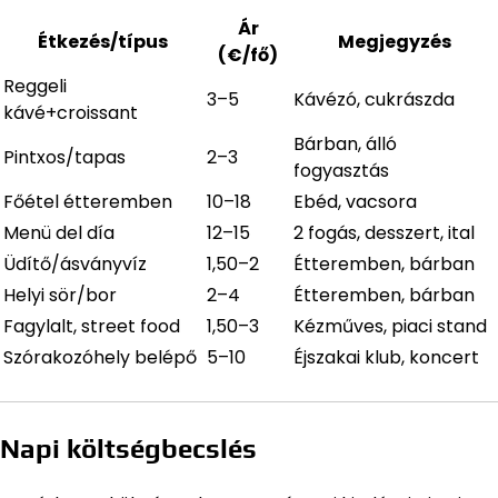
Ár
Étkezés/típus
Megjegyzés
(€/fő)
Reggeli
3–5
Kávézó, cukrászda
kávé+croissant
Bárban, álló
Pintxos/tapas
2–3
fogyasztás
Főétel étteremben
10–18
Ebéd, vacsora
Menü del día
12–15
2 fogás, desszert, ital
Üdítő/ásványvíz
1,50–2
Étteremben, bárban
Helyi sör/bor
2–4
Étteremben, bárban
Fagylalt, street food
1,50–3
Kézműves, piaci stand
Szórakozóhely belépő
5–10
Éjszakai klub, koncert
Napi költségbecslés