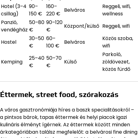
Hotel (3–4
90–
160–
Reggeli, wifi,
Belváros
csillag)
150 €
220 €
wellness
Panzió,
50–80
90–120
Központ/külső
Reggeli, wifi
vendégház
€
€
30–50
60–
Közös szoba,
Hostel
Belváros
€
100 €
wifi
Parkoló,
25–40
50–70
Kemping
Külső
zöldövezet,
€
€
közös fürdő
Éttermek, street food, szórakozás
A város gasztronómiája híres a baszk specialitásokról –
a pintxos bárok, tapas éttermek és helyi piacok igazi
kulináris élményt ígérnek. Az éttermek között minden
árkategóriában találsz megfelelőt: a belvárosi fine dining