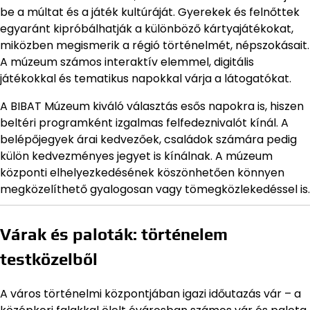
be a múltat és a játék kultúráját. Gyerekek és felnőttek
egyaránt kipróbálhatják a különböző kártyajátékokat,
miközben megismerik a régió történelmét, népszokásait.
A múzeum számos interaktív elemmel, digitális
játékokkal és tematikus napokkal várja a látogatókat.
A BIBAT Múzeum kiváló választás esős napokra is, hiszen
beltéri programként izgalmas felfedeznivalót kínál. A
belépőjegyek árai kedvezőek, családok számára pedig
külön kedvezményes jegyet is kínálnak. A múzeum
központi elhelyezkedésének köszönhetően könnyen
megközelíthető gyalogosan vagy tömegközlekedéssel is.
Várak és paloták: történelem
testközelből
A város történelmi központjában igazi időutazás vár – a