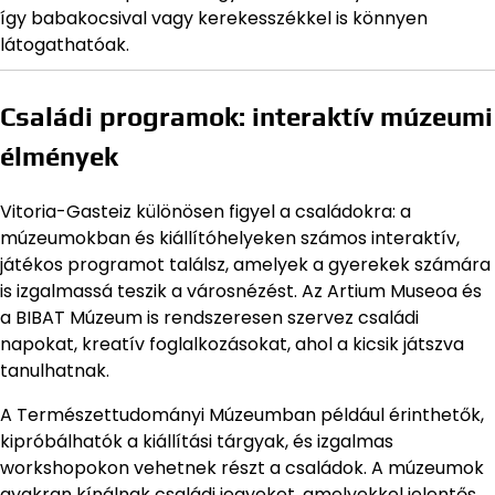
így babakocsival vagy kerekesszékkel is könnyen
látogathatóak.
Családi programok: interaktív múzeumi
élmények
Vitoria-Gasteiz különösen figyel a családokra: a
múzeumokban és kiállítóhelyeken számos interaktív,
játékos programot találsz, amelyek a gyerekek számára
is izgalmassá teszik a városnézést. Az Artium Museoa és
a BIBAT Múzeum is rendszeresen szervez családi
napokat, kreatív foglalkozásokat, ahol a kicsik játszva
tanulhatnak.
A Természettudományi Múzeumban például érinthetők,
kipróbálhatók a kiállítási tárgyak, és izgalmas
workshopokon vehetnek részt a családok. A múzeumok
gyakran kínálnak családi jegyeket, amelyekkel jelentős