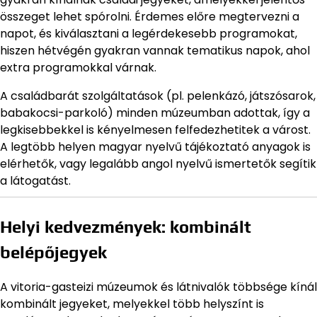
összeget lehet spórolni. Érdemes előre megtervezni a
napot, és kiválasztani a legérdekesebb programokat,
hiszen hétvégén gyakran vannak tematikus napok, ahol
extra programokkal várnak.
A családbarát szolgáltatások (pl. pelenkázó, játszósarok,
babakocsi-parkoló) minden múzeumban adottak, így a
legkisebbekkel is kényelmesen felfedezhetitek a várost.
A legtöbb helyen magyar nyelvű tájékoztató anyagok is
elérhetők, vagy legalább angol nyelvű ismertetők segítik
a látogatást.
Helyi kedvezmények: kombinált
belépőjegyek
A vitoria-gasteizi múzeumok és látnivalók többsége kínál
kombinált jegyeket, melyekkel több helyszínt is