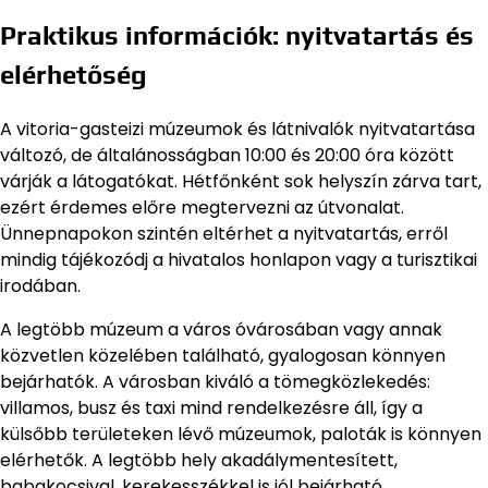
Praktikus információk: nyitvatartás és
elérhetőség
A vitoria-gasteizi múzeumok és látnivalók nyitvatartása
változó, de általánosságban 10:00 és 20:00 óra között
várják a látogatókat. Hétfőnként sok helyszín zárva tart,
ezért érdemes előre megtervezni az útvonalat.
Ünnepnapokon szintén eltérhet a nyitvatartás, erről
mindig tájékozódj a hivatalos honlapon vagy a turisztikai
irodában.
A legtöbb múzeum a város óvárosában vagy annak
közvetlen közelében található, gyalogosan könnyen
bejárhatók. A városban kiváló a tömegközlekedés:
villamos, busz és taxi mind rendelkezésre áll, így a
külsőbb területeken lévő múzeumok, paloták is könnyen
elérhetők. A legtöbb hely akadálymentesített,
babakocsival, kerekesszékkel is jól bejárható.