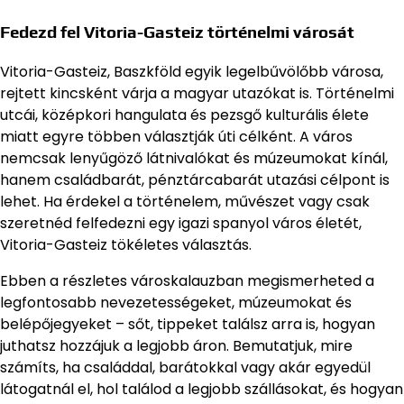
Fedezd fel Vitoria-Gasteiz történelmi városát
Vitoria-Gasteiz, Baszkföld egyik legelbűvölőbb városa,
rejtett kincsként várja a magyar utazókat is. Történelmi
utcái, középkori hangulata és pezsgő kulturális élete
miatt egyre többen választják úti célként. A város
nemcsak lenyűgöző látnivalókat és múzeumokat kínál,
hanem családbarát, pénztárcabarát utazási célpont is
lehet. Ha érdekel a történelem, művészet vagy csak
szeretnéd felfedezni egy igazi spanyol város életét,
Vitoria-Gasteiz tökéletes választás.
Ebben a részletes városkalauzban megismerheted a
legfontosabb nevezetességeket, múzeumokat és
belépőjegyeket – sőt, tippeket találsz arra is, hogyan
juthatsz hozzájuk a legjobb áron. Bemutatjuk, mire
számíts, ha családdal, barátokkal vagy akár egyedül
látogatnál el, hol találod a legjobb szállásokat, és hogyan