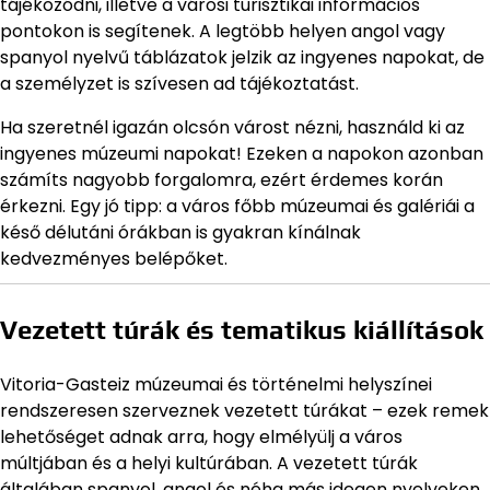
tájékozódni, illetve a városi turisztikai információs
pontokon is segítenek. A legtöbb helyen angol vagy
spanyol nyelvű táblázatok jelzik az ingyenes napokat, de
a személyzet is szívesen ad tájékoztatást.
Ha szeretnél igazán olcsón várost nézni, használd ki az
ingyenes múzeumi napokat! Ezeken a napokon azonban
számíts nagyobb forgalomra, ezért érdemes korán
érkezni. Egy jó tipp: a város főbb múzeumai és galériái a
késő délutáni órákban is gyakran kínálnak
kedvezményes belépőket.
Vezetett túrák és tematikus kiállítások
Vitoria-Gasteiz múzeumai és történelmi helyszínei
rendszeresen szerveznek vezetett túrákat – ezek remek
lehetőséget adnak arra, hogy elmélyülj a város
múltjában és a helyi kultúrában. A vezetett túrák
általában spanyol, angol és néha más idegen nyelveken