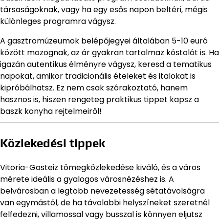
társaságoknak, vagy ha egy esős napon beltéri, mégis
különleges programra vágysz.
A gasztromúzeumok belépőjegyei általában 5-10 euró
között mozognak, az ár gyakran tartalmaz kóstolót is. Ha
igazán autentikus élményre vágysz, keresd a tematikus
napokat, amikor tradicionális ételeket és italokat is
kipróbálhatsz. Ez nem csak szórakoztató, hanem
hasznos is, hiszen rengeteg praktikus tippet kapsz a
baszk konyha rejtelmeiről!
Közlekedési tippek
Vitoria-Gasteiz tömegközlekedése kiváló, és a város
mérete ideális a gyalogos városnézéshez is. A
belvárosban a legtöbb nevezetesség sétatávolságra
van egymástól, de ha távolabbi helyszíneket szeretnél
felfedezni, villamossal vagy busszal is könnyen eljutsz