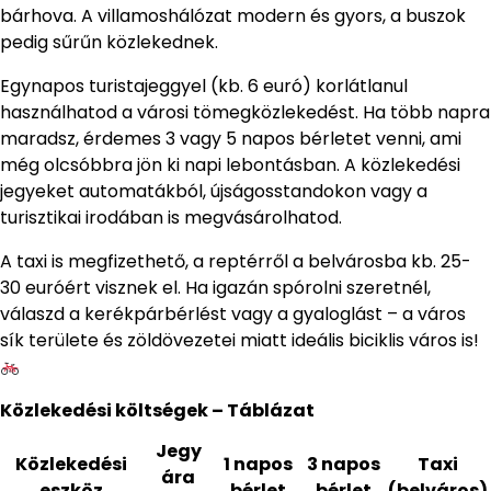
bárhova. A villamoshálózat modern és gyors, a buszok
pedig sűrűn közlekednek.
Egynapos turistajeggyel (kb. 6 euró) korlátlanul
használhatod a városi tömegközlekedést. Ha több napra
maradsz, érdemes 3 vagy 5 napos bérletet venni, ami
még olcsóbbra jön ki napi lebontásban. A közlekedési
jegyeket automatákból, újságosstandokon vagy a
turisztikai irodában is megvásárolhatod.
A taxi is megfizethető, a reptérről a belvárosba kb. 25-
30 euróért visznek el. Ha igazán spórolni szeretnél,
válaszd a kerékpárbérlést vagy a gyaloglást – a város
sík területe és zöldövezetei miatt ideális biciklis város is!
Közlekedési költségek – Táblázat
Jegy
Közlekedési
1 napos
3 napos
Taxi
ára
eszköz
bérlet
bérlet
(belváros)