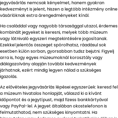
jegyvásárlás nemcsak kényelmet, hanem gyakran
kedvezményt is jelent, hiszen a legtöbb intézmény online
vásárlóknak extra árengedményeket kínál.
Ha családdal vagy nagyobb társasággal utazol, érdemes
kombinált jegyeket is keresni, melyek több múzeum
vagy látnivaló egyszeri megtekintésére jogosítanak.
Ezekkel jelentős összeget spórolhatsz, ráadásul sok
esetben külön sorban, gyorsabban tudsz bejutni. Figyelj
arra is, hogy egyes múzeumoknál korosztály vagy
diákigazolvány alapján további kedvezmények
járhatnak, ezért mindig legyen nálad a szükséges
igazolás.
Az elővételes jegyvásárlás lépései egyszerűek: keresd fel
a múzeum hivatalos honlapját, válaszd ki a kívánt
időpontot és a jegytípust, majd fizess bankkártyával
vagy PayPal-lel. A jegyet általában okostelefonon is
felmutathatod, nem szükséges kinyomtatni. Ha