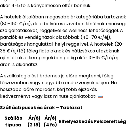
akár 4-5 fő is kényelmesen elfér bennük.
A hotelek általában magasabb árkategóriába tartoznak
(80–150 €/éj), de a belváros szívében kínálnak minőségi
szolgáltatásokat, reggelivel és wellness lehetőséggel. A
panziók és vendégházak olcsóbbak (40–70 €/éj),
barátságos hangulattal, helyi reggelivel. A hostelek (20–
35 €/éj/fő) főleg fiataloknak és hátizsákos utazóknak
ajánlottak, a kempingekben pedig akár 10–15 €/fő/éj
áron is aludhatsz.
A szállásfoglalást érdemes jó előre megtenni, főleg
főszezonban vagy nagyobb rendezvények idején. Ha
hosszabb időre maradsz, kérj több éjszakás
kedvezményt vagy last minute ajánlatokat!
Szállástípusok és árak – Táblázat
Szállás
Ár/éj
Ár/éj
Elhelyezkedés
Felszereltség
típusa
(2 fő)
(4 fő)