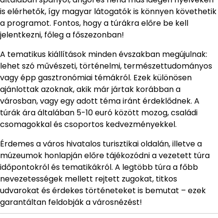
is elérhetők, így magyar látogatók is könnyen követhetik
a programot. Fontos, hogy a túrákra előre be kell
jelentkezni, főleg a főszezonban!
A tematikus kiállítások minden évszakban megújulnak:
lehet szó művészeti, történelmi, természettudományos
vagy épp gasztronómiai témákról. Ezek különösen
ajánlottak azoknak, akik már jártak korábban a
városban, vagy egy adott téma iránt érdeklődnek. A
túrák ára általában 5-10 euró között mozog, családi
csomagokkal és csoportos kedvezményekkel.
Érdemes a város hivatalos turisztikai oldalán, illetve a
múzeumok honlapján előre tájékozódni a vezetett túra
időpontokról és tematikákról. A legtöbb túra a főbb
nevezetességek mellett rejtett zugokat, titkos
udvarokat és érdekes történeteket is bemutat – ezek
garantáltan feldobják a városnézést!