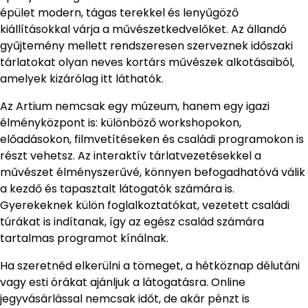
épület modern, tágas terekkel és lenyűgöző
kiállításokkal várja a művészetkedvelőket. Az állandó
gyűjtemény mellett rendszeresen szerveznek időszaki
tárlatokat olyan neves kortárs művészek alkotásaiból,
amelyek kizárólag itt láthatók.
Az Artium nemcsak egy múzeum, hanem egy igazi
élményközpont is: különböző workshopokon,
előadásokon, filmvetítéseken és családi programokon is
részt vehetsz. Az interaktív tárlatvezetésekkel a
művészet élményszerűvé, könnyen befogadhatóvá válik
a kezdő és tapasztalt látogatók számára is.
Gyerekeknek külön foglalkoztatókat, vezetett családi
túrákat is indítanak, így az egész család számára
tartalmas programot kínálnak.
Ha szeretnéd elkerülni a tömeget, a hétköznap délutáni
vagy esti órákat ajánljuk a látogatásra. Online
jegyvásárlással nemcsak időt, de akár pénzt is