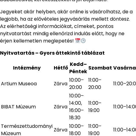
Jegyeket akár helyben, akár online is vásárolhatsz, de a
legjobb, ha az elővételes jegyvásárlás mellett döntesz.
Az elérhetőségi információkat, címeket, pontos
nyitvatartást mindig ellenőrizd indulás előtt, hogy ne
érjen kellemetlen meglepetés!
Nyitvatartás – Gyors áttekintő táblázat
Kedd–
Intézmény
Hétfő
Szombat
Vasárn
Péntek
10:00–
11:00–
Artium Museoa
Zárva
11:00–20:
20:00
20:00
10:00–
14:00,
11:00–
BIBAT Múzeum
Zárva
11:00–14:0
16:00–
19:00
18:30
Természettudományi
10:00–
11:00–
Zárva
11:00–14:0
Múzeum
18:00
19:00