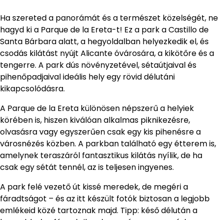
Ha szereted a panorámát és a természet közelségét, ne
hagyd ki a Parque de la Ereta-t! Ez a park a Castillo de
Santa Bárbara alatt, a hegyoldalban helyezkedik el, és
csodás kilátást nyújt Alicante óvárosára, a kikötőre és a
tengerre. A park dús növényzetével, sétaútjaival és
pihenőpadjaival ideális hely egy rövid délutáni
kikapcsolódásra.
A Parque de la Ereta különösen népszerű a helyiek
körében is, hiszen kiválóan alkalmas piknikezésre,
olvasásra vagy egyszerűen csak egy kis pihenésre a
városnézés közben. A parkban található egy étterem is,
amelynek teraszáról fantasztikus kilátás nyílik, de ha
csak egy sétát tennél, az is teljesen ingyenes.
A park felé vezető út kissé meredek, de megéri a
fáradtságot – és az itt készült fotók biztosan a legjobb
emlékeid közé tartoznak majd. Tipp: késő délután a