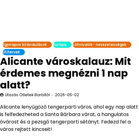
Egynapos kirándulások
Európa
Látnivalók- nevezetességek
Útitervek
Alicante városkalauz: Mit
érdemes megnézni 1 nap
alatt?
Utazás Ötletek Barbitól
2026-05-02
Alicante lenyűgöző tengerparti város, ahol egy nap alatt
is felfedezheted a Santa Bárbara várat, a hangulatos
óvárost és a pezsgő tengerparti sétányt. Fedezd fel a
város rejtett kincseit!