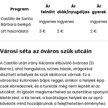
Ár
Ár
Ár
Program
felnőtt
diák/nyugdíjas
gyerek
Castillo de Santa
ingyenes
ingyenes
ingyenes
Bárbara belépő
Lift használata
3 €
2 €
2 €
Városi séta az óváros szűk utcáin
A Castillo után irány Alicante elbűvölő óvárosa (El
Barrio), ahol hangulatos, színes házak, virágokkal
díszített erkélyek és szűk sikátorok várnak. Ez a
városrész különösen bájos reggel, amikor a helyiek épp
csak ébredeznek, és a turisták még nem lepték el az
utcákat. Itt igazán megismerheted az autentikus spanyol
életérzést: a kis terek, a barátságos helyiek és az apró
kávézók mind hozzájárulnak a felejthetetlen élményhez.