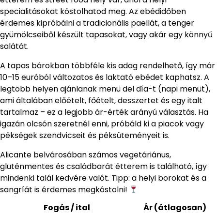
specialitásokat kóstolhatod meg. Az ebédidőben
érdemes kipróbálni a tradicionális paellát, a tenger
gyümölcseiből készült tapasokat, vagy akár egy könnyű
salátát.
A tapas bárokban többféle kis adag rendelhető, így már
10–15 euróból változatos és laktató ebédet kaphatsz. A
legtöbb helyen ajánlanak menü del día-t (napi menüt),
ami általában előételt, főételt, desszertet és egy italt
tartalmaz – ez a legjobb ár-érték arányú választás. Ha
igazán olcsón szeretnél enni, próbáld ki a piacok vagy
pékségek szendvicseit és péksüteményeit is.
Alicante belvárosában számos vegetáriánus,
gluténmentes és családbarát étterem is található, így
mindenki talál kedvére valót. Tipp: a helyi borokat és a
sangríát is érdemes megkóstolni!
Fogás / ital
Ár (átlagosan)