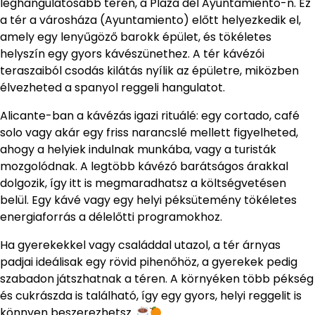
leghangulatosabb terén, a Plaza del Ayuntamiento-n. Ez
a tér a városháza (Ayuntamiento) előtt helyezkedik el,
amely egy lenyűgöző barokk épület, és tökéletes
helyszín egy gyors kávészünethez. A tér kávézói
teraszaiból csodás kilátás nyílik az épületre, miközben
élvezheted a spanyol reggeli hangulatot.
Alicante-ban a kávézás igazi rituálé: egy cortado, café
solo vagy akár egy friss narancslé mellett figyelheted,
ahogy a helyiek indulnak munkába, vagy a turisták
mozgolódnak. A legtöbb kávézó barátságos árakkal
dolgozik, így itt is megmaradhatsz a költségvetésen
belül. Egy kávé vagy egy helyi péksütemény tökéletes
energiaforrás a délelőtti programokhoz.
Ha gyerekekkel vagy családdal utazol, a tér árnyas
padjai ideálisak egy rövid pihenőhöz, a gyerekek pedig
szabadon játszhatnak a téren. A környéken több pékség
és cukrászda is található, így egy gyors, helyi reggelit is
könnyen beszerezhetsz.