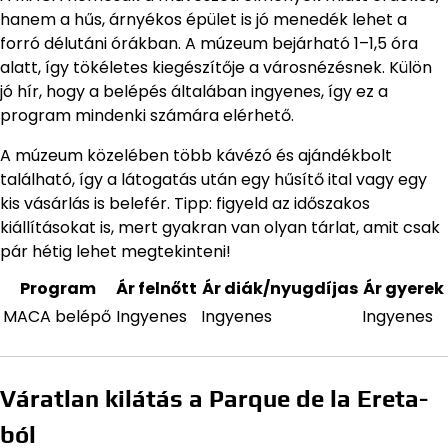
hanem a hűs, árnyékos épület is jó menedék lehet a
forró délutáni órákban. A múzeum bejárható 1–1,5 óra
alatt, így tökéletes kiegészítője a városnézésnek. Külön
jó hír, hogy a belépés általában ingyenes, így ez a
program mindenki számára elérhető.
A múzeum közelében több kávézó és ajándékbolt
található, így a látogatás után egy hűsítő ital vagy egy
kis vásárlás is belefér. Tipp: figyeld az időszakos
kiállításokat is, mert gyakran van olyan tárlat, amit csak
pár hétig lehet megtekinteni!
Program
Ár felnőtt
Ár diák/nyugdíjas
Ár gyerek
MACA belépő
Ingyenes
Ingyenes
Ingyenes
Váratlan kilátás a Parque de la Ereta-
ból