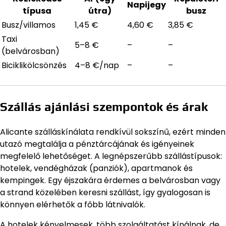
Napijegy
típusa
útra)
busz
Busz/villamos
1,45 €
4,60 €
3,85 €
Taxi
5–8 €
–
–
(belvárosban)
Biciklikölcsönzés
4–8 €/nap
–
–
Szállás ajánlási szempontok és árak
Alicante szálláskínálata rendkívül sokszínű, ezért minden
utazó megtalálja a pénztárcájának és igényeinek
megfelelő lehetőséget. A legnépszerűbb szállástípusok:
hotelek, vendégházak (panziók), apartmanok és
kempingek. Egy éjszakára érdemes a belvárosban vagy
a strand közelében keresni szállást, így gyalogosan is
könnyen elérhetők a főbb látnivalók.
A hotelek kényelmesek, több szolgáltatást kínálnak, de