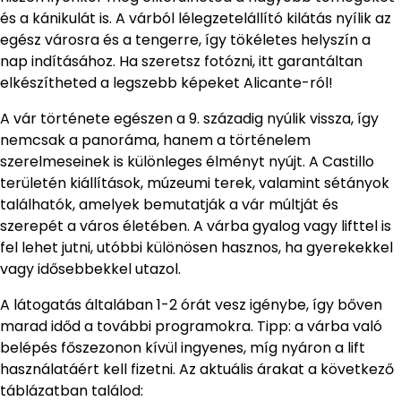
és a kánikulát is. A várból lélegzetelállító kilátás nyílik az
egész városra és a tengerre, így tökéletes helyszín a
nap indításához. Ha szeretsz fotózni, itt garantáltan
elkészítheted a legszebb képeket Alicante-ról!
A vár története egészen a 9. századig nyúlik vissza, így
nemcsak a panoráma, hanem a történelem
szerelmeseinek is különleges élményt nyújt. A Castillo
területén kiállítások, múzeumi terek, valamint sétányok
találhatók, amelyek bemutatják a vár múltját és
szerepét a város életében. A várba gyalog vagy lifttel is
fel lehet jutni, utóbbi különösen hasznos, ha gyerekekkel
vagy idősebbekkel utazol.
A látogatás általában 1-2 órát vesz igénybe, így bőven
marad időd a további programokra. Tipp: a várba való
belépés főszezonon kívül ingyenes, míg nyáron a lift
használatáért kell fizetni. Az aktuális árakat a következő
táblázatban találod: