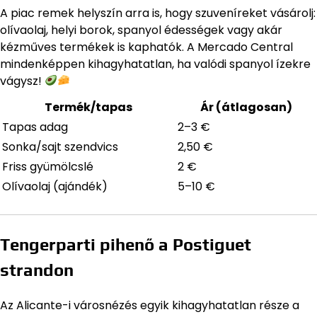
A piac remek helyszín arra is, hogy szuveníreket vásárolj:
olívaolaj, helyi borok, spanyol édességek vagy akár
kézműves termékek is kaphatók. A Mercado Central
mindenképpen kihagyhatatlan, ha valódi spanyol ízekre
vágysz!
Termék/tapas
Ár (átlagosan)
Tapas adag
2–3 €
Sonka/sajt szendvics
2,50 €
Friss gyümölcslé
2 €
Olívaolaj (ajándék)
5–10 €
Tengerparti pihenő a Postiguet
strandon
Az Alicante-i városnézés egyik kihagyhatatlan része a