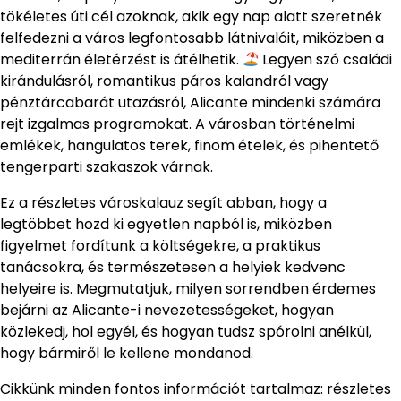
tökéletes úti cél azoknak, akik egy nap alatt szeretnék
felfedezni a város legfontosabb látnivalóit, miközben a
mediterrán életérzést is átélhetik.
Legyen szó családi
kirándulásról, romantikus páros kalandról vagy
pénztárcabarát utazásról, Alicante mindenki számára
rejt izgalmas programokat. A városban történelmi
emlékek, hangulatos terek, finom ételek, és pihentető
tengerparti szakaszok várnak.
Ez a részletes városkalauz segít abban, hogy a
legtöbbet hozd ki egyetlen napból is, miközben
figyelmet fordítunk a költségekre, a praktikus
tanácsokra, és természetesen a helyiek kedvenc
helyeire is. Megmutatjuk, milyen sorrendben érdemes
bejárni az Alicante-i nevezetességeket, hogyan
közlekedj, hol egyél, és hogyan tudsz spórolni anélkül,
hogy bármiről le kellene mondanod.
Cikkünk minden fontos információt tartalmaz: részletes