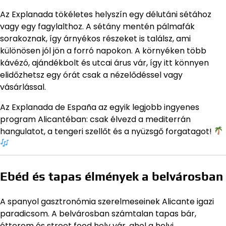
Az Explanada tökéletes helyszín egy délutáni sétához
vagy egy fagylalthoz. A sétány mentén pálmafák
sorakoznak, így árnyékos részeket is találsz, ami
különösen jól jön a forró napokon. A környéken több
kávézó, ajándékbolt és utcai árus vár, így itt könnyen
elidőzhetsz egy órát csak a nézelődéssel vagy
vásárlással.
Az Explanada de España az egyik legjobb ingyenes
program Alicantéban: csak élvezd a mediterrán
hangulatot, a tengeri szellőt és a nyüzsgő forgatagot!
Ebéd és tapas élmények a belvárosban
A spanyol gasztronómia szerelmeseinek Alicante igazi
paradicsom. A belvárosban számtalan tapas bár,
étterem és street food hely vár, ahol a helyi