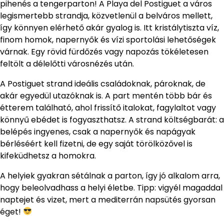
pihenés a tengerparton! A Playa del Postiguet a város
legismertebb strandja, közvetlenül a belváros mellett,
így könnyen elérhető akár gyalog is. Itt kristálytiszta víz,
finom homok, napernyők és vízi sportolási lehetőségek
várnak. Egy rövid fürdőzés vagy napozás tökéletesen
feltölt a délelőtti városnézés után.
A Postiguet strand ideális családoknak, pároknak, de
akár egyedül utazóknak is. A part mentén több bár és
étterem található, ahol frissítő italokat, fagylaltot vagy
könnyű ebédet is fogyaszthatsz. A strand költségbarát: a
belépés ingyenes, csak a napernyők és napágyak
bérléséért kell fizetni, de egy saját törölközővel is
kifeküdhetsz a homokra.
A helyiek gyakran sétálnak a parton, így jó alkalom arra,
hogy beleolvadhass a helyi életbe. Tipp: vigyél magaddal
naptejet és vizet, mert a mediterrán napsütés gyorsan
éget!