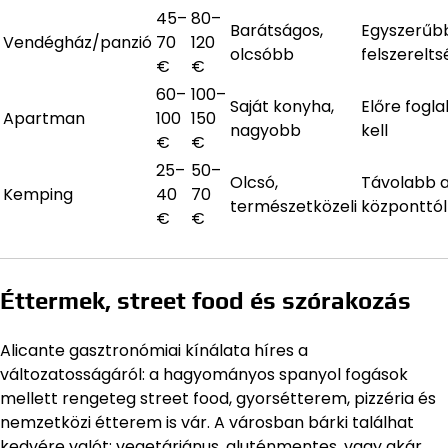
45–
80–
Barátságos,
Egyszerűb
Vendégház/panzió
70
120
olcsóbb
felszerelts
€
€
60–
100–
Saját konyha,
Előre foglal
Apartman
100
150
nagyobb
kell
€
€
25–
50–
Olcsó,
Távolabb 
Kemping
40
70
természetközeli
központtól
€
€
Éttermek, street food és szórakozás
Alicante gasztronómiai kínálata híres a
változatosságáról: a hagyományos spanyol fogások
mellett rengeteg street food, gyorsétterem, pizzéria és
nemzetközi étterem is vár. A városban bárki találhat
kedvére valót: vegetáriánus, gluténmentes, vagy akár