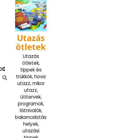
Skip
to
content
Utazás
ötletek
Utazás
ötletek,
tippek és
trükkök, hova
utazz, mikor
utazz,
útitervek,
programok,
látnivalók,
bakancslistás
helyek,
utazási
tippek