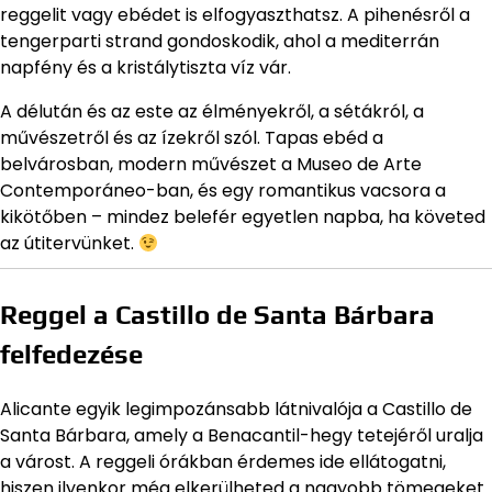
reggelit vagy ebédet is elfogyaszthatsz. A pihenésről a
tengerparti strand gondoskodik, ahol a mediterrán
napfény és a kristálytiszta víz vár.
A délután és az este az élményekről, a sétákról, a
művészetről és az ízekről szól. Tapas ebéd a
belvárosban, modern művészet a Museo de Arte
Contemporáneo-ban, és egy romantikus vacsora a
kikötőben – mindez belefér egyetlen napba, ha követed
az útitervünket.
Reggel a Castillo de Santa Bárbara
felfedezése
Alicante egyik legimpozánsabb látnivalója a Castillo de
Santa Bárbara, amely a Benacantil-hegy tetejéről uralja
a várost. A reggeli órákban érdemes ide ellátogatni,
hiszen ilyenkor még elkerülheted a nagyobb tömegeket