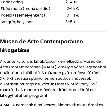
Tapas adag
2–4 €
Ebéd menü (menú del día)
12–15 €
Paella (személyenként)
10–14 €
Sangría, helyi bor
3–5 €
Museo de Arte Contemporáneo
látogatása
Alicante kulturális kínálatában kiemelkedő a Museo de
Arte Contemporáneo (MACA), amely a város legrégebbi
épületében található. A múzeum gyűjteménye főként
XX–XXI. századi spanyol és nemzetközi művészek
alkotásait mutatja be, köztük Picasso, Miró vagy Dalí
munkáit is. A modern művészet iránt érdeklődőknek
kihagyhatatlan program!
A MACA nemcsak a művészeti élmények miatt érdekes,