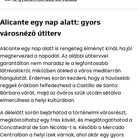
Alicante egy nap alatt: gyors
városnéző útiterv
Alicante egy nap alatt is rengeteg élményt kínál, ha jól
megtervezed a napodat. Az alábbi útitervvel
garantáltan nem maradsz le a legfontosabb
látnivalókról, miközben átéled a város mediterrán
hangulatát. Érdemes korán kezdeni, hogy a hűvösebb
reggeli órákban felfedezhesd a Castillo de Santa
Bárbara várát, majd az óváros szűk utcáin sétálva
elmerülhess a helyi kultúrában.
A délelőtt során bejárhatod a történelmi városrészt,
megkóstolhatsz egy friss kávét, és meglátogathatod a
Concatedral de San Nicolás-t is. Később a Mercado
Centralban a helyi ízek várnak, ahol akár egy gyors