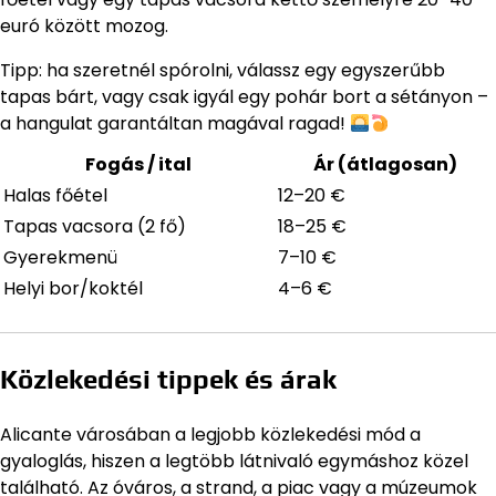
euró között mozog.
Tipp: ha szeretnél spórolni, válassz egy egyszerűbb
tapas bárt, vagy csak igyál egy pohár bort a sétányon –
a hangulat garantáltan magával ragad!
Fogás / ital
Ár (átlagosan)
Halas főétel
12–20 €
Tapas vacsora (2 fő)
18–25 €
Gyerekmenü
7–10 €
Helyi bor/koktél
4–6 €
Közlekedési tippek és árak
Alicante városában a legjobb közlekedési mód a
gyaloglás, hiszen a legtöbb látnivaló egymáshoz közel
található. Az óváros, a strand, a piac vagy a múzeumok