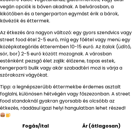
vegán opciók is bőven akadnak. A belvárosban, a
kikötőben és a tengerparton egymást érik a bárok,
kávézók és éttermek.
Az étkezés ára nagyon változó: egy gyors szendvics vagy
street food étel 2-5 euró, míg egy főétel vagy menü egy
középkategóriás étteremben 10-15 euró. Az italok (üdítő,
sör, bor) 2-5 euró között mozognak. A városban
esténként pezsgő élet zajlik: élőzene, tapas estek,
tengerparti bulik vagy akár szabadtéri mozi is várja a
szórakozni vágyókat.
Tipp: a legnépszerűbb éttermekbe érdemes asztalt
foglalni, különösen hétvégén vagy főszezonban. A street
food standoknál gyakran gyorsabb és olcsóbb az
étkezés, ráadásul igazi helyi hangulatban lehet részed!
Fogás/ital
Ár (átlagosan)