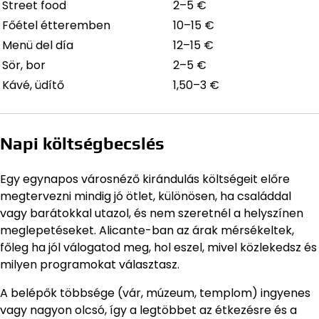
Street food
2–5 €
Főétel étteremben
10–15 €
Menü del día
12–15 €
Sör, bor
2–5 €
Kávé, üdítő
1,50–3 €
Napi költségbecslés
Egy egynapos városnéző kirándulás költségeit előre
megtervezni mindig jó ötlet, különösen, ha családdal
vagy barátokkal utazol, és nem szeretnél a helyszínen
meglepetéseket. Alicante-ban az árak mérsékeltek,
főleg ha jól válogatod meg, hol eszel, mivel közlekedsz és
milyen programokat választasz.
A belépők többsége (vár, múzeum, templom) ingyenes
vagy nagyon olcsó, így a legtöbbet az étkezésre és a