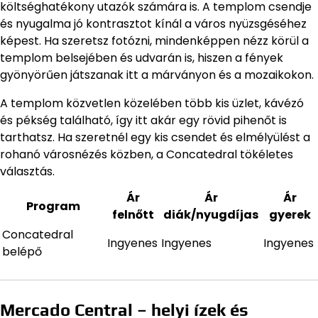
költséghatékony utazók számára is. A templom csendje
és nyugalma jó kontrasztot kínál a város nyüzsgéséhez
képest. Ha szeretsz fotózni, mindenképpen nézz körül a
templom belsejében és udvarán is, hiszen a fények
gyönyörűen játszanak itt a márványon és a mozaikokon.
A templom közvetlen közelében több kis üzlet, kávézó
és pékség található, így itt akár egy rövid pihenőt is
tarthatsz. Ha szeretnél egy kis csendet és elmélyülést a
rohanó városnézés közben, a Concatedral tökéletes
választás.
Ár
Ár
Ár
Program
felnőtt
diák/nyugdíjas
gyerek
Concatedral
Ingyenes
Ingyenes
Ingyenes
belépő
Mercado Central – helyi ízek és