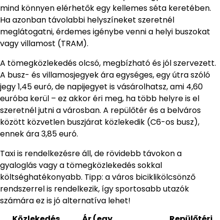
mind könnyen elérhetők egy kellemes séta keretében.
Ha azonban távolabbi helyszíneket szeretnél
meglátogatni, érdemes igénybe venni a helyi buszokat
vagy villamost (TRAM).
A tömegközlekedés olcsó, megbízható és jól szervezett.
A busz- és villamosjegyek ára egységes, egy útra szóló
jegy 1,45 euró, de napijegyet is vásárolhatsz, ami 4,60
euróba kerül – ez akkor éri meg, ha több helyre is el
szeretnél jutni a városban. A repülőtér és a belváros
között közvetlen buszjárat közlekedik (C6-os busz),
ennek ára 3,85 euró.
Taxi is rendelkezésre áll, de rövidebb távokon a
gyaloglás vagy a tömegközlekedés sokkal
költséghatékonyabb. Tipp: a város biciklikölcsönző
rendszerrel is rendelkezik, így sportosabb utazók
számára ez is jó alternatíva lehet!
Közlekedés
Ár (egy
Repülőtéri