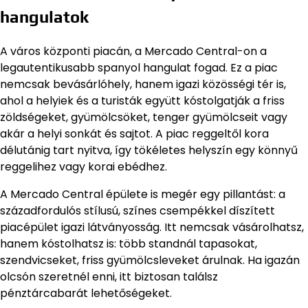
hangulatok
A város központi piacán, a Mercado Central-on a
legautentikusabb spanyol hangulat fogad. Ez a piac
nemcsak bevásárlóhely, hanem igazi közösségi tér is,
ahol a helyiek és a turisták együtt kóstolgatják a friss
zöldségeket, gyümölcsöket, tenger gyümölcseit vagy
akár a helyi sonkát és sajtot. A piac reggeltől kora
délutánig tart nyitva, így tökéletes helyszín egy könnyű
reggelihez vagy korai ebédhez.
A Mercado Central épülete is megér egy pillantást: a
századfordulós stílusú, színes csempékkel díszített
piacépület igazi látványosság. Itt nemcsak vásárolhatsz,
hanem kóstolhatsz is: több standnál tapasokat,
szendvicseket, friss gyümölcsleveket árulnak. Ha igazán
olcsón szeretnél enni, itt biztosan találsz
pénztárcabarát lehetőségeket.