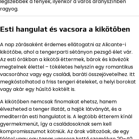
legszebbek a fények, ilyenkor a város aranyszínben
ragyog.
Esti hangulat és vacsora a kikötőben
A nap zárásaként érdemes ellátogatni az Alicante-i
kikötőbe, ahol a tengerparti sétányon pezsgő élet vár.
Az esti órákban a kikötői éttermek, bárok és kávézók
megtelnek élettel – tökéletes helyszín egy romantikus
vacsorához vagy egy családi, baráti összejövetelhez. Itt
megkóstolhatod a friss tengeri ételeket, a helyi borokat
vagy akár egy hűsítő koktélt is.
A kikötőben nemcsak finomakat ehetsz, hanem
élvezheted a tenger illatát, a hajók látványát, és a
mediterrán esti hangulatot is. A legtöbb étterem kínál
gyermekmenüt, így a családosoknak sem kell
kompromisszumot kötniük. Az árak változóak, de egy
főétel vagy egy tapas vacsora kettő személyre 20–40