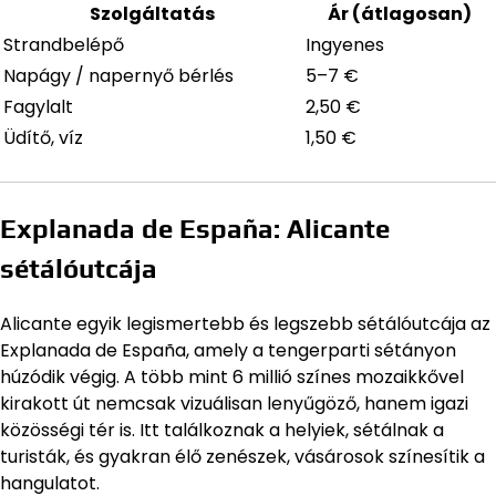
Szolgáltatás
Ár (átlagosan)
Strandbelépő
Ingyenes
Napágy / napernyő bérlés
5–7 €
Fagylalt
2,50 €
Üdítő, víz
1,50 €
Explanada de España: Alicante
sétálóutcája
Alicante egyik legismertebb és legszebb sétálóutcája az
Explanada de España, amely a tengerparti sétányon
húzódik végig. A több mint 6 millió színes mozaikkővel
kirakott út nemcsak vizuálisan lenyűgöző, hanem igazi
közösségi tér is. Itt találkoznak a helyiek, sétálnak a
turisták, és gyakran élő zenészek, vásárosok színesítik a
hangulatot.