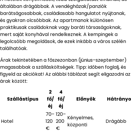
általában drágábbak. A vendégházak/panziók
barátságosabbak, családiasabb hangulatot nyújtanak,
és gyakran olcsóbbak. Az apartmanok különösen
praktikusak családoknak vagy baráti társaságoknak,
mert saját konyhával rendelkeznek. A kempingek a
legolcsóbb megoldások, de ezek inkább a város szélén
találhatóak.
Árak tekintetében a főszezonban (június–szeptember)
magasabbak a szállásköltségek. Tipp: időben foglalj, és
figyeld az akciókat! Az alábbi táblázat segít eligazodni az
árak között:
2
4
Szállástípus
fő/
fő/
Előnyök
Hátrány
éj
éj
70–
120–
Kényelmes,
Hotel
120
200
Drágább
központi
€
€